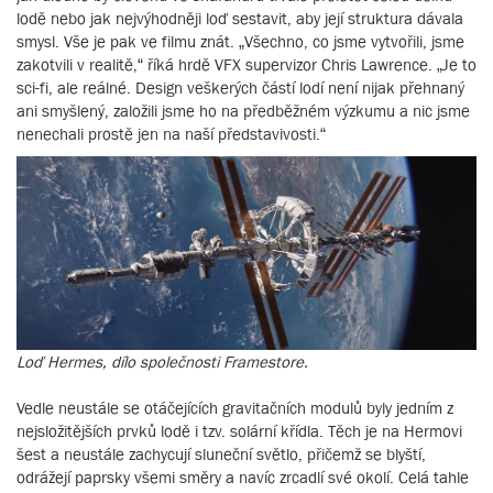
lodě nebo jak nejvýhodněji loď sestavit, aby její struktura dávala
smysl. Vše je pak ve filmu znát. „Všechno, co jsme vytvořili, jsme
zakotvili v realitě,“ říká hrdě VFX supervizor Chris Lawrence. „Je to
sci-fi, ale reálné. Design veškerých částí lodí není nijak přehnaný
ani smyšlený, založili jsme ho na předběžném výzkumu a nic jsme
nenechali prostě jen na naší představivosti.“
Loď Hermes, dílo společnosti Framestore.
Vedle neustále se otáčejících gravitačních modulů byly jedním z
nejsložitějších prvků lodě i tzv. solární křídla. Těch je na Hermovi
šest a neustále zachycují sluneční světlo, přičemž se blyští,
odrážejí paprsky všemi směry a navíc zrcadlí své okolí. Celá tahle