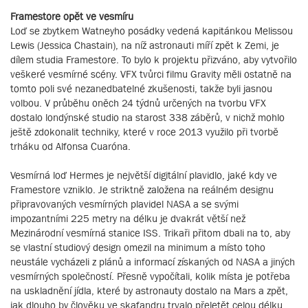
Framestore opět ve vesmíru
Loď se zbytkem Watneyho posádky vedená kapitánkou Melissou
Lewis (Jessica Chastain), na níž astronauti míří zpět k Zemi, je
dílem studia Framestore. To bylo k projektu přizváno, aby vytvořilo
veškeré vesmírné scény. VFX tvůrci filmu Gravity měli ostatně na
tomto poli své nezanedbatelné zkušenosti, takže byli jasnou
volbou. V průběhu oněch 24 týdnů určených na tvorbu VFX
dostalo londýnské studio na starost 338 záběrů, v nichž mohlo
ještě zdokonalit techniky, které v roce 2013 využilo při tvorbě
trháku od Alfonsa Cuaróna.
Vesmírná loď Hermes je největší digitální plavidlo, jaké kdy ve
Framestore vzniklo. Je striktně založena na reálném designu
připravovaných vesmírných plavidel NASA a se svými
impozantními 225 metry na délku je dvakrát větší než
Mezinárodní vesmírná stanice ISS. Trikaři přitom dbali na to, aby
se vlastní studiový design omezil na minimum a místo toho
neustále vycházeli z plánů a informací získaných od NASA a jiných
vesmírných společností. Přesně vypočítali, kolik místa je potřeba
na uskladnění jídla, které by astronauty dostalo na Mars a zpět,
jak dlouho by člověku ve skafandru trvalo přeletět celou délku