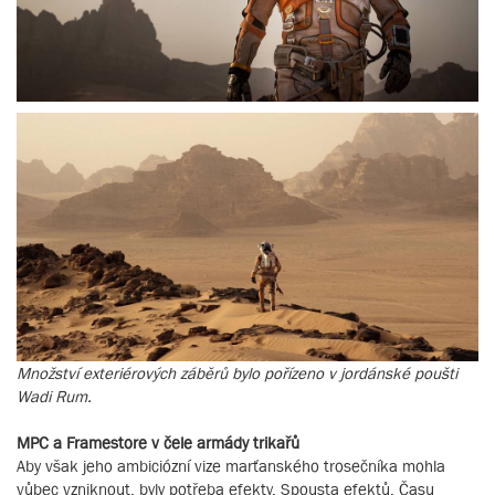
Množství exteriérových záběrů bylo pořízeno v jordánské poušti
Wadi Rum.
MPC a Framestore v čele armády trikařů
Aby však jeho ambiciózní vize marťanského trosečníka mohla
vůbec vzniknout, byly potřeba efekty. Spousta efektů. Času