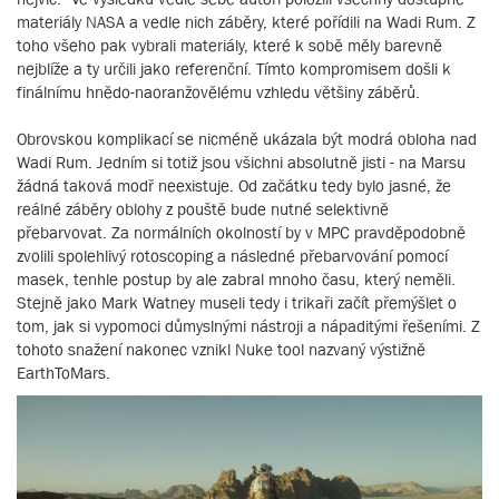
materiály NASA a vedle nich záběry, které pořídili na Wadi Rum. Z
toho všeho pak vybrali materiály, které k sobě měly barevně
nejblíže a ty určili jako referenční. Tímto kompromisem došli k
finálnímu hnědo-naoranžovělému vzhledu většiny záběrů.
Obrovskou komplikací se nicméně ukázala být modrá obloha nad
Wadi Rum. Jedním si totiž jsou všichni absolutně jisti - na Marsu
žádná taková modř neexistuje. Od začátku tedy bylo jasné, že
reálné záběry oblohy z pouště bude nutné selektivně
přebarvovat. Za normálních okolností by v MPC pravděpodobně
zvolili spolehlivý rotoscoping a následné přebarvování pomocí
masek, tenhle postup by ale zabral mnoho času, který neměli.
Stejně jako Mark Watney museli tedy i trikaři začít přemýšlet o
tom, jak si vypomoci důmyslnými nástroji a nápaditými řešeními. Z
tohoto snažení nakonec vznikl Nuke tool nazvaný výstižně
EarthToMars.