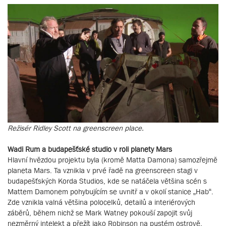
Režisér Ridley Scott na greenscreen place.
Wadi Rum a budapešťské studio v roli planety Mars
Hlavní hvězdou projektu byla (kromě Matta Damona) samozřejmě
planeta Mars. Ta vznikla v prvé řadě na greenscreen stagi v
budapešťských Korda Studios, kde se natáčela většina scén s
Mattem Damonem pohybujícím se uvnitř a v okolí stanice „Hab“.
Zde vznikla valná většina polocelků, detailů a interiérových
záběrů, během nichž se Mark Watney pokouší zapojit svůj
nezměrný intelekt a přežít jako Robinson na pustém ostrově.