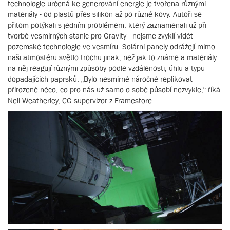
technologie určená ke generování energie je tvořena různými
materiály - od plastů přes silikon až po různé kovy. Autoři se
přitom potýkali s jedním problémem, který zaznamenali už při
tvorbě vesmírných stanic pro Gravity - nejsme zvyklí vidět
pozemské technologie ve vesmíru. Solární panely odrážejí mimo
naši atmosféru světlo trochu jinak, než jak to známe a materiály
na něj reagují různými způsoby podle vzdálenosti, úhlu a typu
dopadajících paprsků. „Bylo nesmírně náročné replikovat
přirozeně něco, co pro nás už samo o sobě působí nezvykle,“ říká
Neil Weatherley, CG supervizor z Framestore.