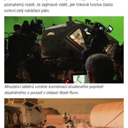
poznatelný rozdíl. Je zajímavé vidět, jak triková tvorba často
ovlivní celý natáčecí plán.
Množství záběrů vzniklo kombinací studiového popředí
doplněného o pozadí z oblasti Wadi Rum.