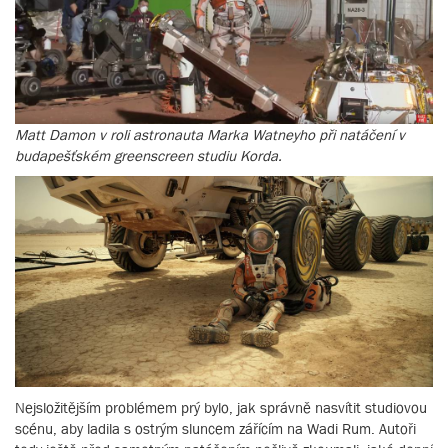
Matt Damon v roli astronauta Marka Watneyho při natáčení v
budapešťském greenscreen studiu Korda.
Nejsložitějším problémem prý bylo, jak správně nasvítit studiovou
scénu, aby ladila s ostrým sluncem zářícím na Wadi Rum. Autoři