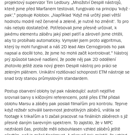
projektový supervizor Tim Ledbury. „Množství Despill nástrojů,
které jsme před Marťanem testovali, fungovalo na principu 'když -
pak',“ popisuje Kolobov. „Například 'Když má určitý pixel větší
hodnotu modré než červené a zelené, je nutné ho změnit'. To pro
nás nebylo dostatečné. Potřebovali jsme přesně určovat, k
jakému elementu záběru jaký pixel patří a zároveň jsme chtěli,
aby to probíhalo automaticky. Vymyslel jsem proto algoritmus,
který by mohl fungovat a náš 2D lead Alex Cernogorods ho pak
napsal a docílil toho, že jsme ho mohli začít kontrolovat.“ Nástroj
prý způsobil takové nadšení, že podle něj pak 2D oddělení
zhotovilo ještě zcela nový green Despill nástroj pro práci se
zeleným plátnem. Unikátní rozlišovací schopnosti ETM nástroje se
snad brzy stanou průmyslovým standardem.
Postup obarvení oblohy byl pak následující: autoři nejdříve
srovnali barvy s klíčovými referencemi, poté přes ETM přidali
oblohu Marsu a záběry pak poslali filmařům pro kontrolu. Teprve
když režisér schválil barevnost jednotlivých záběrů, vrátila se
footage k trikařům a ti začali pracovat na finálních záběrech s již
přesně daným barevným spektrem. To zajistilo, že v MPC
neztráceli čas, protože měli odsouhlasen vzhled záběrů ještě