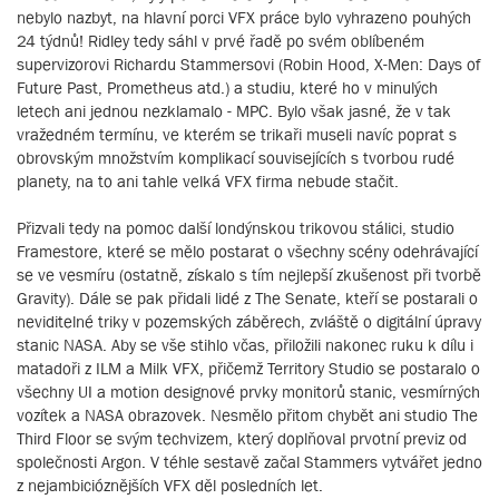
nebylo nazbyt, na hlavní porci VFX práce bylo vyhrazeno pouhých
24 týdnů! Ridley tedy sáhl v prvé řadě po svém oblíbeném
supervizorovi Richardu Stammersovi (Robin Hood, X-Men: Days of
Future Past, Prometheus atd.) a studiu, které ho v minulých
letech ani jednou nezklamalo - MPC. Bylo však jasné, že v tak
vražedném termínu, ve kterém se trikaři museli navíc poprat s
obrovským množstvím komplikací souvisejících s tvorbou rudé
planety, na to ani tahle velká VFX firma nebude stačit.
Přizvali tedy na pomoc další londýnskou trikovou stálici, studio
Framestore, které se mělo postarat o všechny scény odehrávající
se ve vesmíru (ostatně, získalo s tím nejlepší zkušenost při tvorbě
Gravity). Dále se pak přidali lidé z The Senate, kteří se postarali o
neviditelné triky v pozemských záběrech, zvláště o digitální úpravy
stanic NASA. Aby se vše stihlo včas, přiložili nakonec ruku k dílu i
matadoři z ILM a Milk VFX, přičemž Territory Studio se postaralo o
všechny UI a motion designové prvky monitorů stanic, vesmírných
vozítek a NASA obrazovek. Nesmělo přitom chybět ani studio The
Third Floor se svým techvizem, který doplňoval prvotní previz od
společnosti Argon. V téhle sestavě začal Stammers vytvářet jedno
z nejambicióznějších VFX děl posledních let.