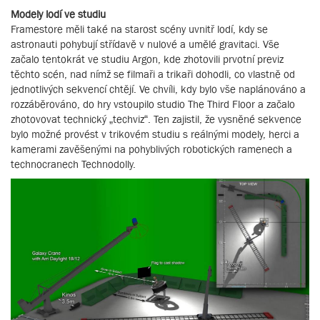
Modely lodí ve studiu
Framestore měli také na starost scény uvnitř lodí, kdy se
astronauti pohybují střídavě v nulové a umělé gravitaci. Vše
začalo tentokrát ve studiu Argon, kde zhotovili prvotní previz
těchto scén, nad nímž se filmaři a trikaři dohodli, co vlastně od
jednotlivých sekvencí chtějí. Ve chvíli, kdy bylo vše naplánováno a
rozzáběrováno, do hry vstoupilo studio The Third Floor a začalo
zhotovovat technický „techviz“. Ten zajistil, že vysněné sekvence
bylo možné provést v trikovém studiu s reálnými modely, herci a
kamerami zavěšenými na pohyblivých robotických ramenech a
technocranech Technodolly.