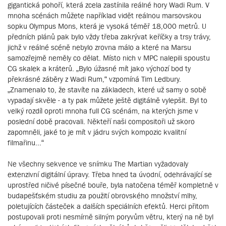
gigantická pohoří, která zcela zastínila reálné hory Wadi Rum. V
mnoha scénách můžete například vidět reálnou marsovskou
sopku Olympus Mons, která je vysoká téměř 18,000 metrů. U
předních plánů pak bylo vždy třeba zakrývat keříčky a trsy trávy,
jichž v reálné scéně nebylo zrovna málo a které na Marsu
samozřejmě neměly co dělat. Místo nich v MPC nalepili spoustu
CG skalek a kráterů. „Bylo úžasné mít jako výchozí bod ty
překrásné záběry z Wadi Rum,“ vzpomíná Tim Ledbury.
„Znamenalo to, že stavíte na základech, které už samy o sobě
vypadají skvěle - a ty pak můžete ještě digitálně vylepšit. Byl to
velký rozdíl oproti mnoha full CG scénám, na kterých jsme v
poslední době pracovali. Někteří naši compositoři už skoro
zapomněli, jaké to je mít v jádru svých kompozic kvalitní
filmařinu...“
Ne všechny sekvence ve snímku The Martian vyžadovaly
extenzivní digitální úpravy. Třeba hned ta úvodní, odehrávající se
uprostřed ničivé písečné bouře, byla natočena téměř kompletně v
budapešťském studiu za použití obrovského množství mlhy,
poletujících částeček a dalších speciálních efektů. Herci přitom
postupovali proti nesmírně silným poryvům větru, který na ně byl