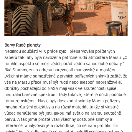
Barvy Rudé planety
Nedílnou součástí VFX práce bylo i přebarvování pořízených
záběrů tak, aby byla navozena patřičně rudá atmosféra Marsu. „O
tomhle aspektu se mezi vědci pořád vedou sáhodlouhé debaty,“
říká Stammers na adresu barevnosti marsovské atmosféry.
„Všichni máme samozřejmě z prvních pořízených snímků zažité, že
vše na Marsu přece musí být rudé nebo alespoň naoranžovělé.
Obrázky pocházející od NASA mají však ve skutečnosti spíše
neutrální barevné spektrum, tedy takové, které je dosti podobné
tomu zemskému. Navíc byly dosavadní snímky Marsu pořízeny
mnoha různými objektivy a na různý materiál, takže si vlastně
vůbec nemůžeme být jisti, jakou má světlo na Marsu skutečně
barvu. A tak jsme prostě vzali všechny dostupné snímky a
reference, analyzovali je a rozhodli se, co se nám pro film líbí
nejvíc.“ Ve výsledku vedle sebe autoři položili všechny dostupné