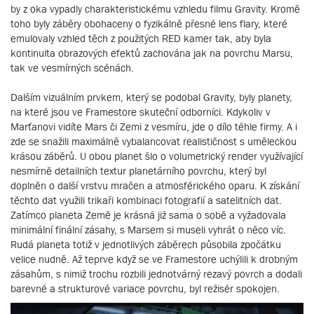
by z oka vypadly charakteristickému vzhledu filmu Gravity. Kromě
toho byly záběry obohaceny o fyzikálně přesné lens flary, které
emulovaly vzhled těch z použitých RED kamer tak, aby byla
kontinuita obrazových efektů zachována jak na povrchu Marsu,
tak ve vesmírných scénách.
Dalším vizuálním prvkem, který se podobal Gravity, byly planety,
na které jsou ve Framestore skuteční odborníci. Kdykoliv v
Marťanovi vidíte Mars či Zemi z vesmíru, jde o dílo téhle firmy. A i
zde se snažili maximálně vybalancovat realističnost s uměleckou
krásou záběrů. U obou planet šlo o volumetrický render využívající
nesmírně detailních textur planetárního povrchu, který byl
doplněn o další vrstvu mračen a atmosférického oparu. K získání
těchto dat využili trikaři kombinaci fotografií a satelitních dat.
Zatímco planeta Země je krásná již sama o sobě a vyžadovala
minimální finální zásahy, s Marsem si museli vyhrát o něco víc.
Rudá planeta totiž v jednotlivých záběrech působila zpočátku
velice nudně. Až teprve když se ve Framestore uchýlili k drobným
zásahům, s nimiž trochu rozbili jednotvárný rezavý povrch a dodali
barevné a strukturové variace povrchu, byl režisér spokojen.