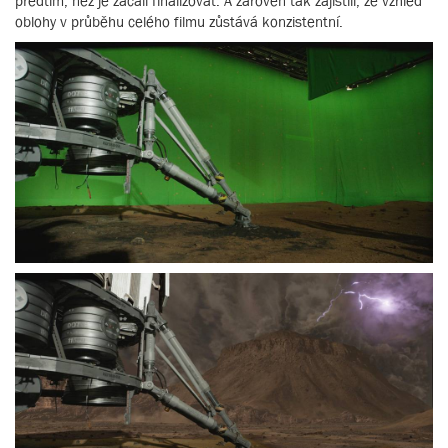
předtím, než je začali finalizovat. A zároveň tak zajistili, že vzhled
oblohy v průběhu celého filmu zůstává konzistentní.