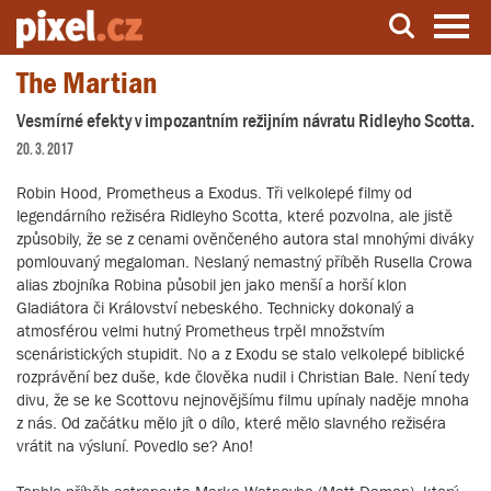
The Martian
Server o natáčení a zpracování videa
Vesmírné efekty v impozantním režijním návratu Ridleyho Scotta.
20. 3. 2017
Robin Hood, Prometheus a Exodus. Tři velkolepé filmy od
legendárního režiséra Ridleyho Scotta, které pozvolna, ale jistě
způsobily, že se z cenami ověnčeného autora stal mnohými diváky
pomlouvaný megaloman. Neslaný nemastný příběh Rusella Crowa
alias zbojníka Robina působil jen jako menší a horší klon
Gladiátora či Království nebeského. Technicky dokonalý a
atmosférou velmi hutný Prometheus trpěl množstvím
scenáristických stupidit. No a z Exodu se stalo velkolepé biblické
rozprávění bez duše, kde člověka nudil i Christian Bale. Není tedy
divu, že se ke Scottovu nejnovějšímu filmu upínaly naděje mnoha
z nás. Od začátku mělo jít o dílo, které mělo slavného režiséra
vrátit na výsluní. Povedlo se? Ano!