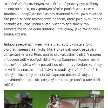
Nicméně záběry rozlehlých exteriérů rudé planety byly pořízeny
daleko od studia, na vyprahlých píscích pouště Wadi Rum v
Jordánsku. Zdejší krajina byla pro ztvárnění Marsu jako stvořená -
širé pláně zvlněné nekonečným pohořím, které jako by skutečně
pocházelo z úplně jiného světa. Všechny tyto záběry byly
samozřejmě ve výsledku digitálně upravovány, jako základ však
sloužily úžasně.
Jednou z největších výzev, která před autory vyvstala, bylo
vytvoření greenscreen kulis, které by se daly spojit se záběry
pořízenými na Wadi Rum, aniž by si divák všiml rozdílů. V mnoha
případech totiž v popředí vidíte Matta Damona s kusem reálné
studiové pouště a vše v pozadí jsou elementy z Jordánska. Jindy
se ve filmu neustále přestřihává ze studiových záběrů do těch
reálných. Iluze tedy musela být naprosto dokonalá, aby ani
podvědomě nebylo cítit, kde jaký kus footage končí a kde další
začíná.