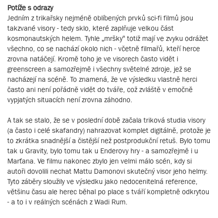
Potíže s odrazy
Jedním z trikařsky nejméně oblíbených prvků sci-fi filmů jsou
takzvané visory - tedy sklo, které zaplňuje velkou část
kosmonautských helem. Tyhle „mršky“ totiž mají ve zvyku odrážet
všechno, co se nachází okolo nich - včetně filmařů, kteří herce
zrovna natáčejí. Kromě toho je ve visorech často vidět i
greenscreen a samozřejmě i všechny světelné zdroje, jež se
nacházejí na scéně. To znamená, že ve výsledku vlastně herci
často ani není pořádně vidět do tváře, což zvláště v emočně
vypjatých situacích není zrovna záhodno.
A tak se stalo, že se v poslední době začala triková studia visory
(a často i celé skafandry) nahrazovat komplet digitálně, protože je
to zkrátka snadnější a čistější než postprodukční retuš. Bylo tomu
tak u Gravity, bylo tomu tak u Enderovy hry - a samozřejmě i u
Marťana. Ve filmu nakonec zbylo jen velmi málo scén, kdy si
autoři dovolili nechat Mattu Damonovi skutečný visor jeho helmy.
Tyto záběry sloužily ve výsledku jako nedocenitelná reference,
většinu času ale herec běhal po place s tváří kompletně odkrytou
- a to i v reálných scénách z Wadi Rum.