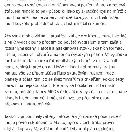
ohniskovou vzdálenost a další nastavení potřebná pro kamerový
štáb. Na filmaře to pak působilo, jako by skutečně byli na místě a
mohli natáčet reálné záběry, protože každý si tu virtuální scénu
mohl kdykoliv prohlédnout skrz vlastní mobil či kameru.
Aby však mohlo virtuální prostředí vůbec vzniknout, museli se lidé
z MPC vydat dlouho předtím do pouště Wadi Rum a tam začít s
rozsáhlými scany. Nafotili a naskenovali stovky skalních formací,
útesů, písečných útvarů a nakonec i vysokých pohoří. Ve výsledku
měli velikou databanku fotorealistických tvarů, z nichž začali
podle reálných předloh od NASA skládat dohromady krajinu
Marsu. Vše se přitom zčásti řídilo skutečnými reáliemi rudé
planety a zčásti tím, co se líbilo filmařům a trikařům. Pokud tedy
narazili na nějakou skálu, která by se hodila na určité místo
záběru, prostě ji tam v MPC vložili, ačkoliv byste ji na reálné mapě
planety hledali marně. Umělecká invence před strojovou
přesností - tak to má být.
Jakkoliv připomínaly záběry natočené v jordánské poušti více či
méně povrch skutečného Marsu, bylo u všech třeba provést
digitální úpravy. Ve většině případů byl zadní plán doplněn o