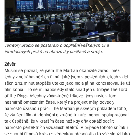
Territory Studio se postaralo o doplnění veškerých UI a
interfacových prvků na obrazovky počítačů a strojů.
Závěr
Musím se přiznat, že jsem The Martian okamžitě zařadil mezi
jedny z nejzábavnějších filmů, jaké jsem v posledních letech viděl.
Těch 141 minut stopáže uteklo jako nic a já na konci litoval, že už
film končí... To se mi naposledy stalo snad jen u trilogie The Lord
of the Rings. Všechny zúčastněné trikové týmy navíc v tom
nesmírně omezeném čase, který na projekt měly, odvedly
naprosto úžasnou práci. The Martian je skvělým příkladem toho,
že zkušení filmaři doplnění o zručné trikaře mohou spolupracovat
tak úspěšně, že v kratším čase než kdy dřív dokáží docílit
naprosto perfektních vizuálních efektů. V případě tohoto snímku
se snoubí filmová krása s vědeckou přesností a to vše slouží jako