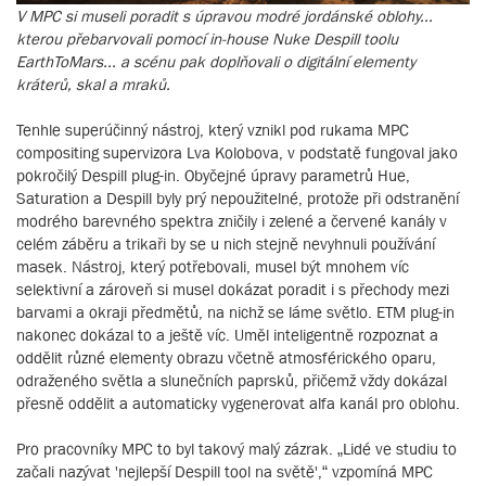
V MPC si museli poradit s úpravou modré jordánské oblohy...
kterou přebarvovali pomocí in-house Nuke Despill toolu
EarthToMars... a scénu pak doplňovali o digitální elementy
kráterů, skal a mraků.
Tenhle superúčinný nástroj, který vznikl pod rukama MPC
compositing supervizora Lva Kolobova, v podstatě fungoval jako
pokročilý Despill plug-in. Obyčejné úpravy parametrů Hue,
Saturation a Despill byly prý nepoužitelné, protože při odstranění
modrého barevného spektra zničily i zelené a červené kanály v
celém záběru a trikaři by se u nich stejně nevyhnuli používání
masek. Nástroj, který potřebovali, musel být mnohem víc
selektivní a zároveň si musel dokázat poradit i s přechody mezi
barvami a okraji předmětů, na nichž se láme světlo. ETM plug-in
nakonec dokázal to a ještě víc. Uměl inteligentně rozpoznat a
oddělit různé elementy obrazu včetně atmosférického oparu,
odraženého světla a slunečních paprsků, přičemž vždy dokázal
přesně oddělit a automaticky vygenerovat alfa kanál pro oblohu.
Pro pracovníky MPC to byl takový malý zázrak. „Lidé ve studiu to
začali nazývat 'nejlepší Despill tool na světě',“ vzpomíná MPC