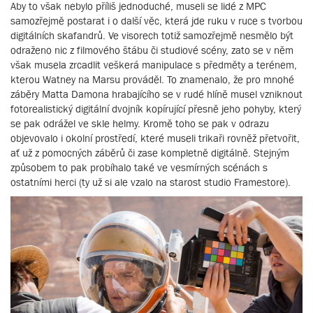
Aby to však nebylo příliš jednoduché, museli se lidé z MPC
samozřejmě postarat i o další věc, která jde ruku v ruce s tvorbou
digitálních skafandrů. Ve visorech totiž samozřejmě nesmělo být
odraženo nic z filmového štábu či studiové scény, zato se v něm
však musela zrcadlit veškerá manipulace s předměty a terénem,
kterou Watney na Marsu prováděl. To znamenalo, že pro mnohé
záběry Matta Damona hrabajícího se v rudé hlíně musel vzniknout
fotorealistický digitální dvojník kopírující přesně jeho pohyby, který
se pak odrážel ve skle helmy. Kromě toho se pak v odrazu
objevovalo i okolní prostředí, které museli trikaři rovněž přetvořit,
ať už z pomocných záběrů či zase kompletně digitálně. Stejným
způsobem to pak probíhalo také ve vesmírných scénách s
ostatními herci (ty už si ale vzalo na starost studio Framestore).