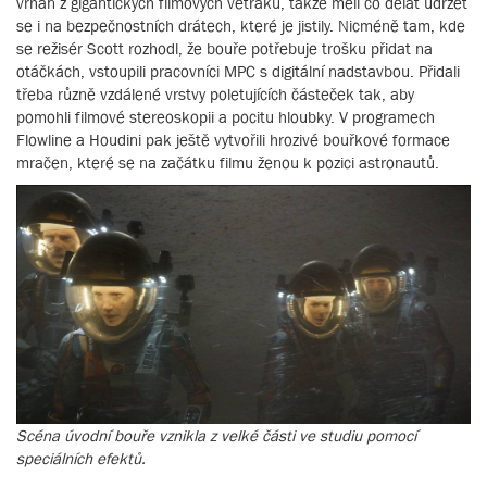
vrhán z gigantických filmových větráků, takže měli co dělat udržet
se i na bezpečnostních drátech, které je jistily. Nicméně tam, kde
se režisér Scott rozhodl, že bouře potřebuje trošku přidat na
otáčkách, vstoupili pracovníci MPC s digitální nadstavbou. Přidali
třeba různě vzdálené vrstvy poletujících částeček tak, aby
pomohli filmové stereoskopii a pocitu hloubky. V programech
Flowline a Houdini pak ještě vytvořili hrozivé bouřkové formace
mračen, které se na začátku filmu ženou k pozici astronautů.
Scéna úvodní bouře vznikla z velké části ve studiu pomocí
speciálních efektů.