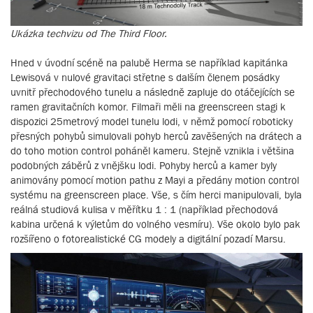
Ukázka techvizu od The Third Floor.
Hned v úvodní scéně na palubě Herma se například kapitánka
Lewisová v nulové gravitaci střetne s dalším členem posádky
uvnitř přechodového tunelu a následně zapluje do otáčejících se
ramen gravitačních komor. Filmaři měli na greenscreen stagi k
dispozici 25metrový model tunelu lodi, v němž pomocí roboticky
přesných pohybů simulovali pohyb herců zavěšených na drátech a
do toho motion control poháněl kameru. Stejně vznikla i většina
podobných záběrů z vnějšku lodi. Pohyby herců a kamer byly
animovány pomocí motion pathu z Mayi a předány motion control
systému na greenscreen place. Vše, s čím herci manipulovali, byla
reálná studiová kulisa v měřítku 1 : 1 (například přechodová
kabina určená k výletům do volného vesmíru). Vše okolo bylo pak
rozšířeno o fotorealistické CG modely a digitální pozadí Marsu.