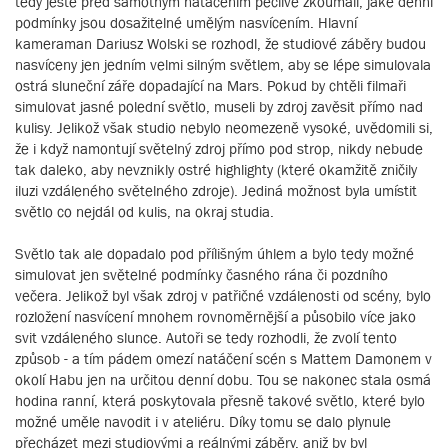
tedy ještě před samotným natáčením pečlivě zkoumali, jaké denní
podmínky jsou dosažitelné umělým nasvícením. Hlavní
kameraman Dariusz Wolski se rozhodl, že studiové záběry budou
nasvíceny jen jedním velmi silným světlem, aby se lépe simulovala
ostrá sluneční záře dopadající na Mars. Pokud by chtěli filmaři
simulovat jasné polední světlo, museli by zdroj zavěsit přímo nad
kulisy. Jelikož však studio nebylo neomezeně vysoké, uvědomili si,
že i když namontují světelný zdroj přímo pod strop, nikdy nebude
tak daleko, aby nevznikly ostré highlighty (které okamžitě zničily
iluzi vzdáleného světelného zdroje). Jediná možnost byla umístit
světlo co nejdál od kulis, na okraj studia.
Světlo tak ale dopadalo pod přílišným úhlem a bylo tedy možné
simulovat jen světelné podmínky časného rána či pozdního
večera. Jelikož byl však zdroj v patřičné vzdálenosti od scény, bylo
rozložení nasvícení mnohem rovnoměrnější a působilo více jako
svit vzdáleného slunce. Autoři se tedy rozhodli, že zvolí tento
způsob - a tím pádem omezí natáčení scén s Mattem Damonem v
okolí Habu jen na určitou denní dobu. Tou se nakonec stala osmá
hodina ranní, která poskytovala přesně takové světlo, které bylo
možné uměle navodit i v ateliéru. Díky tomu se dalo plynule
přecházet mezi studiovými a reálnými záběry, aniž by byl