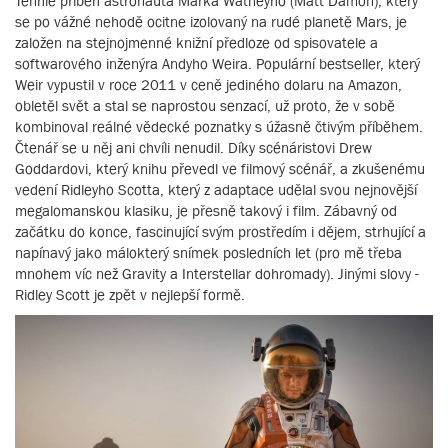
Tenhle příběh astronauta Marka Watneyho (Matt Damon), který
se po vážné nehodě ocitne izolovaný na rudé planetě Mars, je
založen na stejnojmenné knižní předloze od spisovatele a
softwarového inženýra Andyho Weira. Populární bestseller, který
Weir vypustil v roce 2011 v ceně jediného dolaru na Amazon,
obletěl svět a stal se naprostou senzací, už proto, že v sobě
kombinoval reálné vědecké poznatky s úžasně čtivým příběhem.
Čtenář se u něj ani chvíli nenudil. Díky scénáristovi Drew
Goddardovi, který knihu převedl ve filmový scénář, a zkušenému
vedení Ridleyho Scotta, který z adaptace udělal svou nejnovější
megalomanskou klasiku, je přesně takový i film. Zábavný od
začátku do konce, fascinující svým prostředím i dějem, strhující a
napínavý jako málokterý snímek posledních let (pro mě třeba
mnohem víc než Gravity a Interstellar dohromady). Jinými slovy -
Ridley Scott je zpět v nejlepší formě.