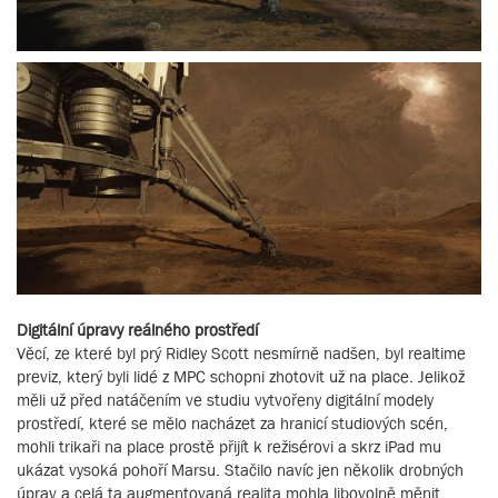
Digitální úpravy reálného prostředí
Věcí, ze které byl prý Ridley Scott nesmírně nadšen, byl realtime
previz, který byli lidé z MPC schopni zhotovit už na place. Jelikož
měli už před natáčením ve studiu vytvořeny digitální modely
prostředí, které se mělo nacházet za hranicí studiových scén,
mohli trikaři na place prostě přijít k režisérovi a skrz iPad mu
ukázat vysoká pohoří Marsu. Stačilo navíc jen několik drobných
úprav a celá ta augmentovaná realita mohla libovolně měnit