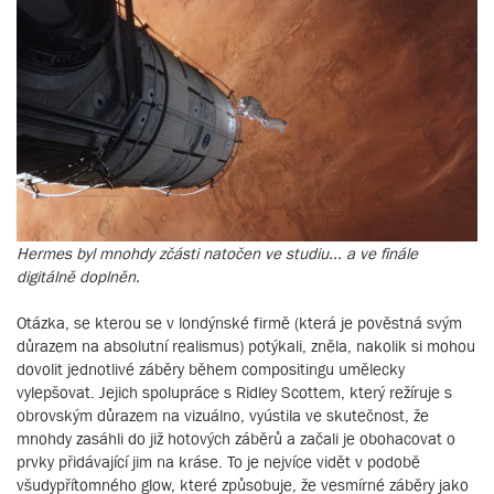
Hermes byl mnohdy zčásti natočen ve studiu... a ve finále
digitálně doplněn.
Otázka, se kterou se v londýnské firmě (která je pověstná svým
důrazem na absolutní realismus) potýkali, zněla, nakolik si mohou
dovolit jednotlivé záběry během compositingu umělecky
vylepšovat. Jejich spolupráce s Ridley Scottem, který režíruje s
obrovským důrazem na vizuálno, vyústila ve skutečnost, že
mnohdy zasáhli do již hotových záběrů a začali je obohacovat o
prvky přidávající jim na kráse. To je nejvíce vidět v podobě
všudypřítomného glow, které způsobuje, že vesmírné záběry jako