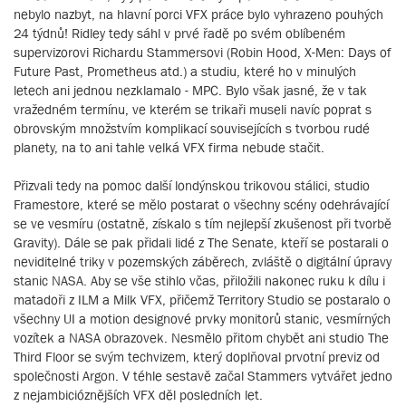
nebylo nazbyt, na hlavní porci VFX práce bylo vyhrazeno pouhých
24 týdnů! Ridley tedy sáhl v prvé řadě po svém oblíbeném
supervizorovi Richardu Stammersovi (Robin Hood, X-Men: Days of
Future Past, Prometheus atd.) a studiu, které ho v minulých
letech ani jednou nezklamalo - MPC. Bylo však jasné, že v tak
vražedném termínu, ve kterém se trikaři museli navíc poprat s
obrovským množstvím komplikací souvisejících s tvorbou rudé
planety, na to ani tahle velká VFX firma nebude stačit.
Přizvali tedy na pomoc další londýnskou trikovou stálici, studio
Framestore, které se mělo postarat o všechny scény odehrávající
se ve vesmíru (ostatně, získalo s tím nejlepší zkušenost při tvorbě
Gravity). Dále se pak přidali lidé z The Senate, kteří se postarali o
neviditelné triky v pozemských záběrech, zvláště o digitální úpravy
stanic NASA. Aby se vše stihlo včas, přiložili nakonec ruku k dílu i
matadoři z ILM a Milk VFX, přičemž Territory Studio se postaralo o
všechny UI a motion designové prvky monitorů stanic, vesmírných
vozítek a NASA obrazovek. Nesmělo přitom chybět ani studio The
Third Floor se svým techvizem, který doplňoval prvotní previz od
společnosti Argon. V téhle sestavě začal Stammers vytvářet jedno
z nejambicióznějších VFX děl posledních let.