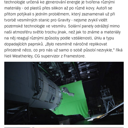
technologie určená ke generování energie je tvořena různými
materiály - od plastů přes silikon až po různé kovy. Autoři se
přitom potýkali s jedním problémem, který zaznamenali už při
tvorbě vesmírných stanic pro Gravity - nejsme zvyklí vidět
pozemské technologie ve vesmíru. Solární panely odrážejí mimo
naši atmosféru světlo trochu jinak, než jak to známe a materiály
na něj reagují různými způsoby podle vzdálenosti, úhlu a typu
dopadajících paprsků. „Bylo nesmírně náročné replikovat
přirozeně něco, co pro nás už samo o sobě působí nezvykle,“ říká
Neil Weatherley, CG supervizor z Framestore.