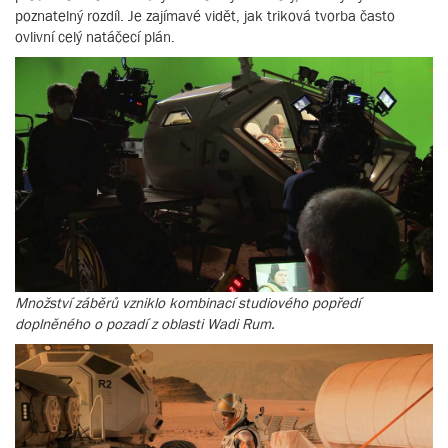
poznatelný rozdíl. Je zajímavé vidět, jak triková tvorba často
ovlivní celý natáčecí plán.
Množství záběrů vzniklo kombinací studiového popředí
doplněného o pozadí z oblasti Wadi Rum.