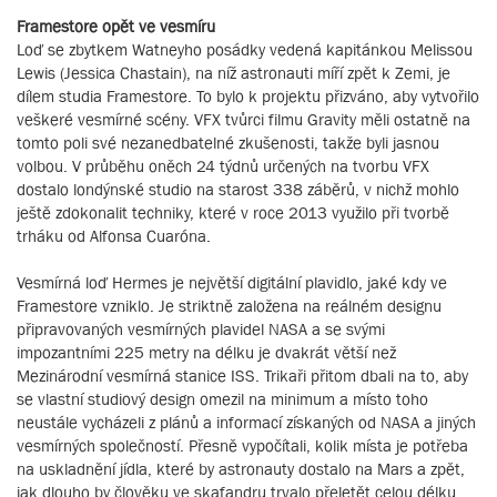
Framestore opět ve vesmíru
Loď se zbytkem Watneyho posádky vedená kapitánkou Melissou
Lewis (Jessica Chastain), na níž astronauti míří zpět k Zemi, je
dílem studia Framestore. To bylo k projektu přizváno, aby vytvořilo
veškeré vesmírné scény. VFX tvůrci filmu Gravity měli ostatně na
tomto poli své nezanedbatelné zkušenosti, takže byli jasnou
volbou. V průběhu oněch 24 týdnů určených na tvorbu VFX
dostalo londýnské studio na starost 338 záběrů, v nichž mohlo
ještě zdokonalit techniky, které v roce 2013 využilo při tvorbě
trháku od Alfonsa Cuaróna.
Vesmírná loď Hermes je největší digitální plavidlo, jaké kdy ve
Framestore vzniklo. Je striktně založena na reálném designu
připravovaných vesmírných plavidel NASA a se svými
impozantními 225 metry na délku je dvakrát větší než
Mezinárodní vesmírná stanice ISS. Trikaři přitom dbali na to, aby
se vlastní studiový design omezil na minimum a místo toho
neustále vycházeli z plánů a informací získaných od NASA a jiných
vesmírných společností. Přesně vypočítali, kolik místa je potřeba
na uskladnění jídla, které by astronauty dostalo na Mars a zpět,
jak dlouho by člověku ve skafandru trvalo přeletět celou délku