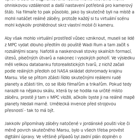
ohniskovou vzdálenost a další nastavení potřebná pro kamerový
štáb. Na filmaře to pak působilo, jako by skutečně byli na místě a
mohli natáčet reálné záběry, protože každý si tu virtuální scénu
mohl kdykoliv prohlédnout skrz vlastní mobil či kameru.
Aby však mohlo virtuální prostředí vůbec vzniknout, museli se lidé
z MPC vydat dlouho předtím do pouště Wadi Rum a tam začít s
rozsáhlými scany. Nafotili a naskenovali stovky skalních formací,
útesů, písečných útvarů a nakonec i vysokých pohoří. Ve výsledku
měli velikou databanku fotorealistických tvarů, z nichž začali
podle reálných předloh od NASA skládat dohromady krajinu
Marsu. Vše se přitom zčásti řídilo skutečnými reáliemi rudé
planety a zčásti tím, co se líbilo filmařům a trikařům. Pokud tedy
narazili na nějakou skálu, která by se hodila na určité místo
záběru, prostě ji tam v MPC vložili, ačkoliv byste ji na reálné mapě
planety hledali marně. Umělecká invence před strojovou
přesností - tak to má být.
Jakkoliv připomínaly záběry natočené v jordánské poušti více či
méně povrch skutečného Marsu, bylo u všech třeba provést
digitální úpravy. Ve většině případů byl zadní plán doplněn o