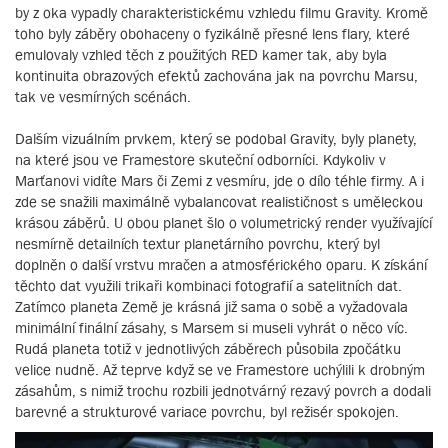
by z oka vypadly charakteristickému vzhledu filmu Gravity. Kromě
toho byly záběry obohaceny o fyzikálně přesné lens flary, které
emulovaly vzhled těch z použitých RED kamer tak, aby byla
kontinuita obrazových efektů zachována jak na povrchu Marsu,
tak ve vesmírných scénách.
Dalším vizuálním prvkem, který se podobal Gravity, byly planety,
na které jsou ve Framestore skuteční odborníci. Kdykoliv v
Marťanovi vidíte Mars či Zemi z vesmíru, jde o dílo téhle firmy. A i
zde se snažili maximálně vybalancovat realističnost s uměleckou
krásou záběrů. U obou planet šlo o volumetrický render využívající
nesmírně detailních textur planetárního povrchu, který byl
doplněn o další vrstvu mračen a atmosférického oparu. K získání
těchto dat využili trikaři kombinaci fotografií a satelitních dat.
Zatímco planeta Země je krásná již sama o sobě a vyžadovala
minimální finální zásahy, s Marsem si museli vyhrát o něco víc.
Rudá planeta totiž v jednotlivých záběrech působila zpočátku
velice nudně. Až teprve když se ve Framestore uchýlili k drobným
zásahům, s nimiž trochu rozbili jednotvárný rezavý povrch a dodali
barevné a strukturové variace povrchu, byl režisér spokojen.