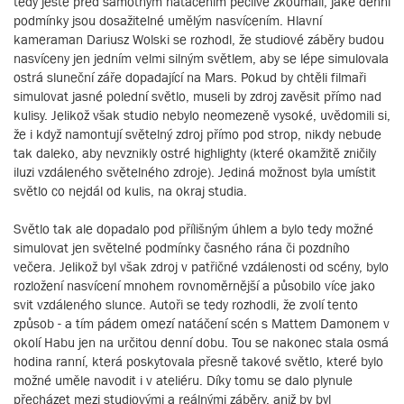
tedy ještě před samotným natáčením pečlivě zkoumali, jaké denní
podmínky jsou dosažitelné umělým nasvícením. Hlavní
kameraman Dariusz Wolski se rozhodl, že studiové záběry budou
nasvíceny jen jedním velmi silným světlem, aby se lépe simulovala
ostrá sluneční záře dopadající na Mars. Pokud by chtěli filmaři
simulovat jasné polední světlo, museli by zdroj zavěsit přímo nad
kulisy. Jelikož však studio nebylo neomezeně vysoké, uvědomili si,
že i když namontují světelný zdroj přímo pod strop, nikdy nebude
tak daleko, aby nevznikly ostré highlighty (které okamžitě zničily
iluzi vzdáleného světelného zdroje). Jediná možnost byla umístit
světlo co nejdál od kulis, na okraj studia.
Světlo tak ale dopadalo pod přílišným úhlem a bylo tedy možné
simulovat jen světelné podmínky časného rána či pozdního
večera. Jelikož byl však zdroj v patřičné vzdálenosti od scény, bylo
rozložení nasvícení mnohem rovnoměrnější a působilo více jako
svit vzdáleného slunce. Autoři se tedy rozhodli, že zvolí tento
způsob - a tím pádem omezí natáčení scén s Mattem Damonem v
okolí Habu jen na určitou denní dobu. Tou se nakonec stala osmá
hodina ranní, která poskytovala přesně takové světlo, které bylo
možné uměle navodit i v ateliéru. Díky tomu se dalo plynule
přecházet mezi studiovými a reálnými záběry, aniž by byl