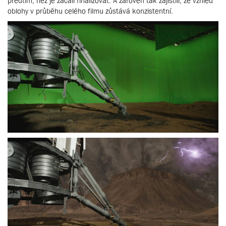
předtím, než je začali finalizovat. A zároveň tak zajistili, že vzhled
oblohy v průběhu celého filmu zůstává konzistentní.