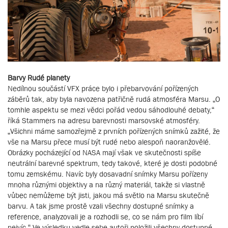
Barvy Rudé planety
Nedílnou součástí VFX práce bylo i přebarvování pořízených
záběrů tak, aby byla navozena patřičně rudá atmosféra Marsu. „O
tomhle aspektu se mezi vědci pořád vedou sáhodlouhé debaty,“
říká Stammers na adresu barevnosti marsovské atmosféry.
„Všichni máme samozřejmě z prvních pořízených snímků zažité, že
vše na Marsu přece musí být rudé nebo alespoň naoranžovělé.
Obrázky pocházející od NASA mají však ve skutečnosti spíše
neutrální barevné spektrum, tedy takové, které je dosti podobné
tomu zemskému. Navíc byly dosavadní snímky Marsu pořízeny
mnoha různými objektivy a na různý materiál, takže si vlastně
vůbec nemůžeme být jisti, jakou má světlo na Marsu skutečně
barvu. A tak jsme prostě vzali všechny dostupné snímky a
reference, analyzovali je a rozhodli se, co se nám pro film líbí
nejvíc.“ Ve výsledku vedle sebe autoři položili všechny dostupné