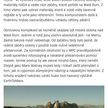
materiály NASA a vedle nich záběry, které pořídili na Wadi Rum. Z
toho všeho pak vybrali materiály, které k sobě měly barevně
nejblíže a ty určili jako referenční. Tímto kompromisem došli k
finálnímu hnědo-naoranžovělému vzhledu většiny záběrů.
Obrovskou komplikací se nicméně ukázala být modrá obloha nad
Wadi Rum. Jedním si totiž jsou všichni absolutně jisti - na Marsu
žádná taková modř neexistuje. Od začátku tedy bylo jasné, že
reálné záběry oblohy z pouště bude nutné selektivně
přebarvovat. Za normálních okolností by v MPC pravděpodobně
zvolili spolehlivý rotoscoping a následné přebarvování pomocí
masek, tenhle postup by ale zabral mnoho času, který neměli.
Stejně jako Mark Watney museli tedy i trikaři začít přemýšlet o
tom, jak si vypomoci důmyslnými nástroji a nápaditými řešeními. Z
tohoto snažení nakonec vznikl Nuke tool nazvaný výstižně
EarthToMars.