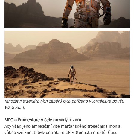
Množství exteriérových záběrů bylo pořízeno v jordánské poušti
Wadi Rum.
MPC a Framestore v čele armády trikařů
Aby však jeho ambiciózní vize marťanského trosečníka mohla
vůbec vzniknout, byly potřeba efekty. Spousta efektů. Času