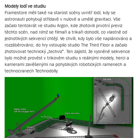
Modely lodí ve studiu
Framestore měli také na starost scény uvnitř lodí, kdy se
astronauti pohybují střídavě v nulové a umělé gravitaci. Vše
začalo tentokrát ve studiu Argon, kde zhotovili prvotní previz
těchto scén, nad nímž se filmaři a trikaři dohodli, co vlastně od
jednotlivých sekvencí chtějí. Ve chvíli, kdy bylo vše naplánováno a
rozzáběrováno, do hry vstoupilo studio The Third Floor a začalo
zhotovovat technický „techviz“. Ten zajistil, že vysněné sekvence
bylo možné provést v trikovém studiu s reálnými modely, herci a
kamerami zavěšenými na pohyblivých robotických ramenech a
technocranech Technodolly.