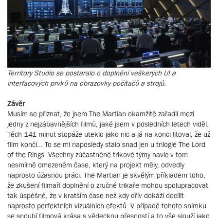
Territory Studio se postaralo o doplnění veškerých UI a
interfacových prvků na obrazovky počítačů a strojů.
Závěr
Musím se přiznat, že jsem The Martian okamžitě zařadil mezi
jedny z nejzábavnějších filmů, jaké jsem v posledních letech viděl.
Těch 141 minut stopáže uteklo jako nic a já na konci litoval, že už
film končí... To se mi naposledy stalo snad jen u trilogie The Lord
of the Rings. Všechny zúčastněné trikové týmy navíc v tom
nesmírně omezeném čase, který na projekt měly, odvedly
naprosto úžasnou práci. The Martian je skvělým příkladem toho,
že zkušení filmaři doplnění o zručné trikaře mohou spolupracovat
tak úspěšně, že v kratším čase než kdy dřív dokáží docílit
naprosto perfektních vizuálních efektů. V případě tohoto snímku
se snoubí filmová krása s vědeckou přesností a to vše slouží jako