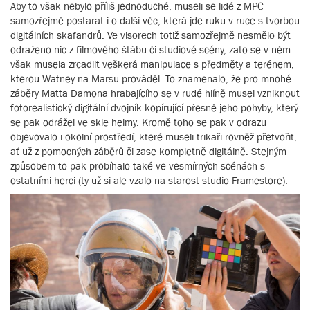
Aby to však nebylo příliš jednoduché, museli se lidé z MPC
samozřejmě postarat i o další věc, která jde ruku v ruce s tvorbou
digitálních skafandrů. Ve visorech totiž samozřejmě nesmělo být
odraženo nic z filmového štábu či studiové scény, zato se v něm
však musela zrcadlit veškerá manipulace s předměty a terénem,
kterou Watney na Marsu prováděl. To znamenalo, že pro mnohé
záběry Matta Damona hrabajícího se v rudé hlíně musel vzniknout
fotorealistický digitální dvojník kopírující přesně jeho pohyby, který
se pak odrážel ve skle helmy. Kromě toho se pak v odrazu
objevovalo i okolní prostředí, které museli trikaři rovněž přetvořit,
ať už z pomocných záběrů či zase kompletně digitálně. Stejným
způsobem to pak probíhalo také ve vesmírných scénách s
ostatními herci (ty už si ale vzalo na starost studio Framestore).