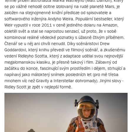
Tenhle příběh astronauta Marka Watneyho (Matt Damon), který
se po vážné nehodě ocitne izolovaný na rudé planetě Mars, je
založen na stejnojmenné knižní předloze od spisovatele a
softwarového inženýra Andyho Weira. Populární bestseller, který
Weir vypustil v roce 2011 v ceně jediného dolaru na Amazon,
obletěl svět a stal se naprostou senzací, už proto, že v sobě
kombinoval reálné vědecké poznatky s úžasně čtivým příběhem.
Čtenář se u něj ani chvíli nenudil. Díky scénáristovi Drew
Goddardovi, který knihu převedl ve filmový scénář, a zkušenému
vedení Ridleyho Scotta, který z adaptace udělal svou nejnovější
megalomanskou klasiku, je přesně takový i film. Zábavný od
začátku do konce, fascinující svým prostředím i dějem, strhující a
napínavý jako málokterý snímek posledních let (pro mě třeba
mnohem víc než Gravity a Interstellar dohromady). Jinými slovy -
Ridley Scott je zpět v nejlepší formě.