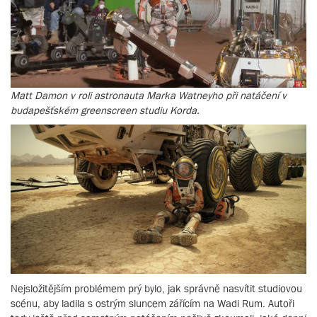
Matt Damon v roli astronauta Marka Watneyho při natáčení v
budapešťském greenscreen studiu Korda.
Nejsložitějším problémem prý bylo, jak správně nasvítit studiovou
scénu, aby ladila s ostrým sluncem zářícím na Wadi Rum. Autoři