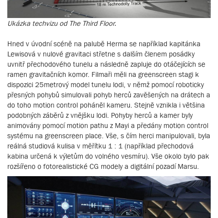
Ukázka techvizu od The Third Floor.
Hned v úvodní scéně na palubě Herma se například kapitánka
Lewisová v nulové gravitaci střetne s dalším členem posádky
uvnitř přechodového tunelu a následně zapluje do otáčejících se
ramen gravitačních komor. Filmaři měli na greenscreen stagi k
dispozici 25metrový model tunelu lodi, v němž pomocí roboticky
přesných pohybů simulovali pohyb herců zavěšených na drátech a
do toho motion control poháněl kameru. Stejně vznikla i většina
podobných záběrů z vnějšku lodi. Pohyby herců a kamer byly
animovány pomocí motion pathu z Mayi a předány motion control
systému na greenscreen place. Vše, s čím herci manipulovali, byla
reálná studiová kulisa v měřítku 1 : 1 (například přechodová
kabina určená k výletům do volného vesmíru). Vše okolo bylo pak
rozšířeno o fotorealistické CG modely a digitální pozadí Marsu.