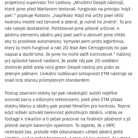
projektový supervizor Tim Ledbury. „Množství Despill nástrojů,
které jsme před Marťanem testovali, fungovalo na principu 'když -
pak',“ popisuje Kolobov. „Například 'Když má určitý pixel větší
hodnotu modré než červené a zelené, je nutné ho změnit'. To pro
nás nebylo dostatečné. Potřebovali jsme přesně určovat, k
jakému elementu záběru jaký pixel patří a zároveň jsme chtěli,
aby to probíhalo automaticky. Vymyslel jsem proto algoritmus,
který by mohl fungovat a náš 2D lead Alex Cernogorods ho pak
napsal a docílil toho, že jsme ho mohli začít kontrolovat.“ Nástroj
prý způsobil takové nadšení, že podle něj pak 2D oddělení
zhotovilo ještě zcela nový green Despill nástroj pro práci se
zeleným plátnem. Unikátní rozlišovací schopnosti ETM nástroje se
snad brzy stanou průmyslovým standardem.
Postup obarvení oblohy byl pak následující: autoři nejdříve
srovnali barvy s klíčovými referencemi, poté přes ETM přidali
oblohu Marsu a záběry pak poslali filmařům pro kontrolu. Teprve
když režisér schválil barevnost jednotlivých záběrů, vrátila se
footage k trikařům a ti začali pracovat na finálních záběrech s již
přesně daným barevným spektrem. To zajistilo, že v MPC
neztráceli čas, protože měli odsouhlasen vzhled záběrů ještě