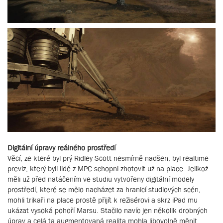
Digitální úpravy reálného prostředí
Věcí, ze které byl prý Ridley Scott nesmírně nadšen, byl realtime
previz, který byli lidé z MPC schopni zhotovit už na place. Jelikož
měli už před natáčením ve studiu vytvořeny digitální modely
prostředí, které se mělo nacházet za hranicí studiových scén,
mohli trikaři na place prostě přijít k režisérovi a skrz iPad mu
ukázat vysoká pohoří Marsu. Stačilo navíc jen několik drobných
úprav a celá ta augmentovaná realita mohla libovolně měnit