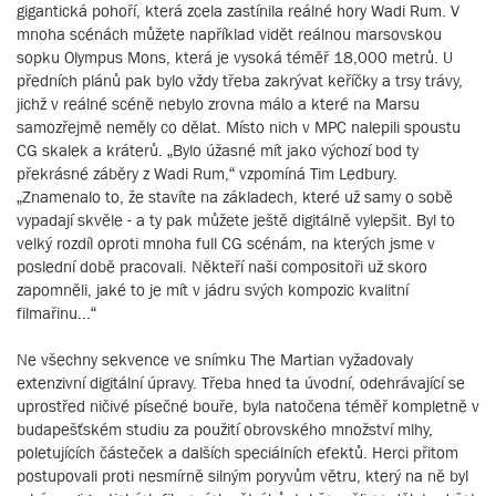
gigantická pohoří, která zcela zastínila reálné hory Wadi Rum. V
mnoha scénách můžete například vidět reálnou marsovskou
sopku Olympus Mons, která je vysoká téměř 18,000 metrů. U
předních plánů pak bylo vždy třeba zakrývat keříčky a trsy trávy,
jichž v reálné scéně nebylo zrovna málo a které na Marsu
samozřejmě neměly co dělat. Místo nich v MPC nalepili spoustu
CG skalek a kráterů. „Bylo úžasné mít jako výchozí bod ty
překrásné záběry z Wadi Rum,“ vzpomíná Tim Ledbury.
„Znamenalo to, že stavíte na základech, které už samy o sobě
vypadají skvěle - a ty pak můžete ještě digitálně vylepšit. Byl to
velký rozdíl oproti mnoha full CG scénám, na kterých jsme v
poslední době pracovali. Někteří naši compositoři už skoro
zapomněli, jaké to je mít v jádru svých kompozic kvalitní
filmařinu...“
Ne všechny sekvence ve snímku The Martian vyžadovaly
extenzivní digitální úpravy. Třeba hned ta úvodní, odehrávající se
uprostřed ničivé písečné bouře, byla natočena téměř kompletně v
budapešťském studiu za použití obrovského množství mlhy,
poletujících částeček a dalších speciálních efektů. Herci přitom
postupovali proti nesmírně silným poryvům větru, který na ně byl