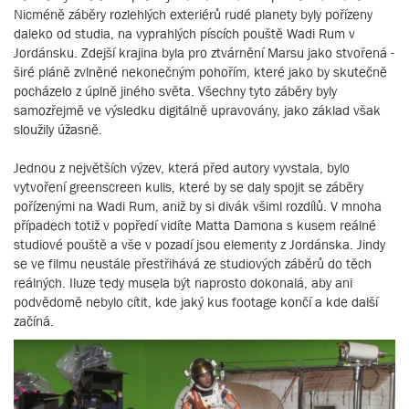
Nicméně záběry rozlehlých exteriérů rudé planety byly pořízeny
daleko od studia, na vyprahlých píscích pouště Wadi Rum v
Jordánsku. Zdejší krajina byla pro ztvárnění Marsu jako stvořená -
širé pláně zvlněné nekonečným pohořím, které jako by skutečně
pocházelo z úplně jiného světa. Všechny tyto záběry byly
samozřejmě ve výsledku digitálně upravovány, jako základ však
sloužily úžasně.
Jednou z největších výzev, která před autory vyvstala, bylo
vytvoření greenscreen kulis, které by se daly spojit se záběry
pořízenými na Wadi Rum, aniž by si divák všiml rozdílů. V mnoha
případech totiž v popředí vidíte Matta Damona s kusem reálné
studiové pouště a vše v pozadí jsou elementy z Jordánska. Jindy
se ve filmu neustále přestřihává ze studiových záběrů do těch
reálných. Iluze tedy musela být naprosto dokonalá, aby ani
podvědomě nebylo cítit, kde jaký kus footage končí a kde další
začíná.