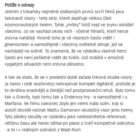
Potíže s odrazy
Jedním z trikařsky nejméně oblíbených prvků sci-fi filmů jsou
takzvané visory - tedy sklo, které zaplňuje velkou část
kosmonautských helem. Tyhle „mršky“ totiž mají ve zvyku odrážet
všechno, co se nachází okolo nich - včetně filmařů, kteří herce
zrovna natáčejí. Kromě toho je ve visorech často vidět i
greenscreen a samozřejmě i všechny světelné zdroje, jež se
nacházejí na scéně. To znamená, že ve výsledku vlastně herci
často ani není pořádně vidět do tváře, což zvláště v emočně
vypjatých situacích není zrovna záhodno.
A tak se stalo, že se v poslední době začala triková studia visory
(a často i celé skafandry) nahrazovat komplet digitálně, protože je
to zkrátka snadnější a čistější než postprodukční retuš. Bylo tomu
tak u Gravity, bylo tomu tak u Enderovy hry - a samozřejmě i u
Marťana. Ve filmu nakonec zbylo jen velmi málo scén, kdy si
autoři dovolili nechat Mattu Damonovi skutečný visor jeho helmy.
Tyto záběry sloužily ve výsledku jako nedocenitelná reference,
většinu času ale herec běhal po place s tváří kompletně odkrytou
- a to i v reálných scénách z Wadi Rum.