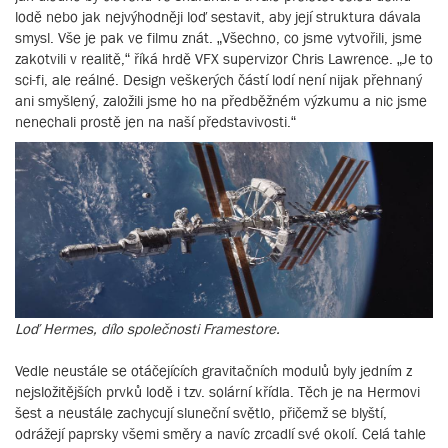
lodě nebo jak nejvýhodněji loď sestavit, aby její struktura dávala
smysl. Vše je pak ve filmu znát. „Všechno, co jsme vytvořili, jsme
zakotvili v realitě,“ říká hrdě VFX supervizor Chris Lawrence. „Je to
sci-fi, ale reálné. Design veškerých částí lodí není nijak přehnaný
ani smyšlený, založili jsme ho na předběžném výzkumu a nic jsme
nenechali prostě jen na naší představivosti.“
Loď Hermes, dílo společnosti Framestore.
Vedle neustále se otáčejících gravitačních modulů byly jedním z
nejsložitějších prvků lodě i tzv. solární křídla. Těch je na Hermovi
šest a neustále zachycují sluneční světlo, přičemž se blyští,
odrážejí paprsky všemi směry a navíc zrcadlí své okolí. Celá tahle