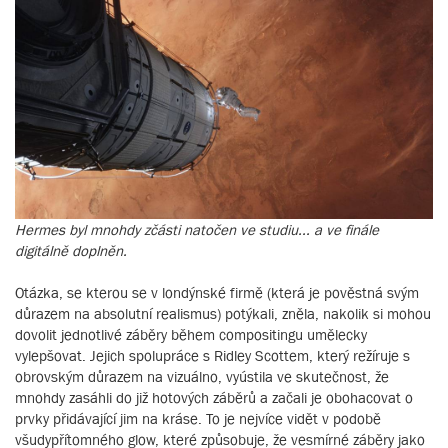
Hermes byl mnohdy zčásti natočen ve studiu... a ve finále
digitálně doplněn.
Otázka, se kterou se v londýnské firmě (která je pověstná svým
důrazem na absolutní realismus) potýkali, zněla, nakolik si mohou
dovolit jednotlivé záběry během compositingu umělecky
vylepšovat. Jejich spolupráce s Ridley Scottem, který režíruje s
obrovským důrazem na vizuálno, vyústila ve skutečnost, že
mnohdy zasáhli do již hotových záběrů a začali je obohacovat o
prvky přidávající jim na kráse. To je nejvíce vidět v podobě
všudypřítomného glow, které způsobuje, že vesmírné záběry jako