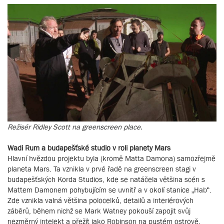
Režisér Ridley Scott na greenscreen place.
Wadi Rum a budapešťské studio v roli planety Mars
Hlavní hvězdou projektu byla (kromě Matta Damona) samozřejmě
planeta Mars. Ta vznikla v prvé řadě na greenscreen stagi v
budapešťských Korda Studios, kde se natáčela většina scén s
Mattem Damonem pohybujícím se uvnitř a v okolí stanice „Hab“.
Zde vznikla valná většina polocelků, detailů a interiérových
záběrů, během nichž se Mark Watney pokouší zapojit svůj
nezměrný intelekt a přežít jako Robinson na pustém ostrově.