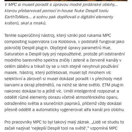
V MPC si museli poradit s úpravou modré jordánské oblohy...
kterou přebarvovali pomocí in-house Nuke Despill toolu
EarthToMars... a scénu pak doplňovali o digitální elementy
kráterů, skal a mraků.
Tenhle superúčinný nástroj, který vznikl pod rukama MPC
compositing supervizora Lva Kolobova, v podstatě fungoval jako
pokročilý Despill plug-in. Obyčejné úpravy parametrů Hue,
Saturation a Despill byly prý nepoužitelné, protože při odstranění
modrého barevného spektra zničily i zelené a červené kanály v
celém záběru a trikaři by se u nich stejně nevyhnuli používání
masek. Nástroj, který potřebovali, musel být mnohem víc
selektivní a zároveň si musel dokázat poradit i s přechody mezi
barvami a okraji předmětů, na nichž se láme světlo. ETM plug-in
nakonec dokázal to a ještě víc. Uměl inteligentně rozpoznat a
oddělit různé elementy obrazu včetně atmosférického oparu,
odraženého světla a slunečních paprsků, přičemž vždy dokázal
přesně oddělit a automaticky vygenerovat alfa kanál pro oblohu.
Pro pracovníky MPC to byl takový malý zázrak. „Lidé ve studiu to
začali nazývat 'nejlepší Despill tool na světě',“ vzpomíná MPC