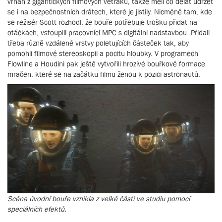
vrhán z gigantických filmových větráků, takže měli co dělat udržet
se i na bezpečnostních drátech, které je jistily. Nicméně tam, kde
se režisér Scott rozhodl, že bouře potřebuje trošku přidat na
otáčkách, vstoupili pracovníci MPC s digitální nadstavbou. Přidali
třeba různě vzdálené vrstvy poletujících částeček tak, aby
pomohli filmové stereoskopii a pocitu hloubky. V programech
Flowline a Houdini pak ještě vytvořili hrozivé bouřkové formace
mračen, které se na začátku filmu ženou k pozici astronautů.
Scéna úvodní bouře vznikla z velké části ve studiu pomocí
speciálních efektů.