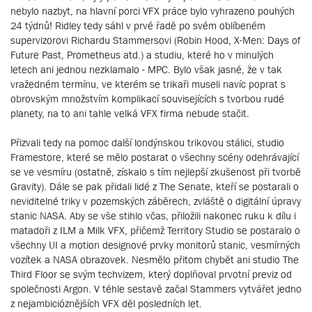
nebylo nazbyt, na hlavní porci VFX práce bylo vyhrazeno pouhých
24 týdnů! Ridley tedy sáhl v prvé řadě po svém oblíbeném
supervizorovi Richardu Stammersovi (Robin Hood, X-Men: Days of
Future Past, Prometheus atd.) a studiu, které ho v minulých
letech ani jednou nezklamalo - MPC. Bylo však jasné, že v tak
vražedném termínu, ve kterém se trikaři museli navíc poprat s
obrovským množstvím komplikací souvisejících s tvorbou rudé
planety, na to ani tahle velká VFX firma nebude stačit.
Přizvali tedy na pomoc další londýnskou trikovou stálici, studio
Framestore, které se mělo postarat o všechny scény odehrávající
se ve vesmíru (ostatně, získalo s tím nejlepší zkušenost při tvorbě
Gravity). Dále se pak přidali lidé z The Senate, kteří se postarali o
neviditelné triky v pozemských záběrech, zvláště o digitální úpravy
stanic NASA. Aby se vše stihlo včas, přiložili nakonec ruku k dílu i
matadoři z ILM a Milk VFX, přičemž Territory Studio se postaralo o
všechny UI a motion designové prvky monitorů stanic, vesmírných
vozítek a NASA obrazovek. Nesmělo přitom chybět ani studio The
Third Floor se svým techvizem, který doplňoval prvotní previz od
společnosti Argon. V téhle sestavě začal Stammers vytvářet jedno
z nejambicióznějších VFX děl posledních let.