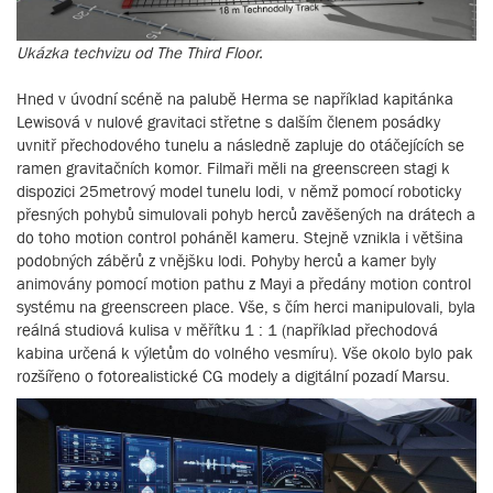
Ukázka techvizu od The Third Floor.
Hned v úvodní scéně na palubě Herma se například kapitánka
Lewisová v nulové gravitaci střetne s dalším členem posádky
uvnitř přechodového tunelu a následně zapluje do otáčejících se
ramen gravitačních komor. Filmaři měli na greenscreen stagi k
dispozici 25metrový model tunelu lodi, v němž pomocí roboticky
přesných pohybů simulovali pohyb herců zavěšených na drátech a
do toho motion control poháněl kameru. Stejně vznikla i většina
podobných záběrů z vnějšku lodi. Pohyby herců a kamer byly
animovány pomocí motion pathu z Mayi a předány motion control
systému na greenscreen place. Vše, s čím herci manipulovali, byla
reálná studiová kulisa v měřítku 1 : 1 (například přechodová
kabina určená k výletům do volného vesmíru). Vše okolo bylo pak
rozšířeno o fotorealistické CG modely a digitální pozadí Marsu.