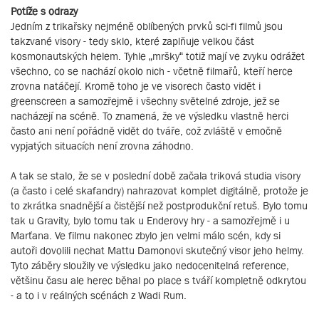
Potíže s odrazy
Jedním z trikařsky nejméně oblíbených prvků sci-fi filmů jsou
takzvané visory - tedy sklo, které zaplňuje velkou část
kosmonautských helem. Tyhle „mršky“ totiž mají ve zvyku odrážet
všechno, co se nachází okolo nich - včetně filmařů, kteří herce
zrovna natáčejí. Kromě toho je ve visorech často vidět i
greenscreen a samozřejmě i všechny světelné zdroje, jež se
nacházejí na scéně. To znamená, že ve výsledku vlastně herci
často ani není pořádně vidět do tváře, což zvláště v emočně
vypjatých situacích není zrovna záhodno.
A tak se stalo, že se v poslední době začala triková studia visory
(a často i celé skafandry) nahrazovat komplet digitálně, protože je
to zkrátka snadnější a čistější než postprodukční retuš. Bylo tomu
tak u Gravity, bylo tomu tak u Enderovy hry - a samozřejmě i u
Marťana. Ve filmu nakonec zbylo jen velmi málo scén, kdy si
autoři dovolili nechat Mattu Damonovi skutečný visor jeho helmy.
Tyto záběry sloužily ve výsledku jako nedocenitelná reference,
většinu času ale herec běhal po place s tváří kompletně odkrytou
- a to i v reálných scénách z Wadi Rum.