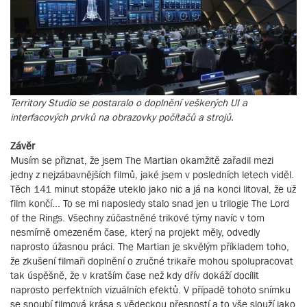
Territory Studio se postaralo o doplnění veškerých UI a
interfacových prvků na obrazovky počítačů a strojů.
Závěr
Musím se přiznat, že jsem The Martian okamžitě zařadil mezi
jedny z nejzábavnějších filmů, jaké jsem v posledních letech viděl.
Těch 141 minut stopáže uteklo jako nic a já na konci litoval, že už
film končí... To se mi naposledy stalo snad jen u trilogie The Lord
of the Rings. Všechny zúčastněné trikové týmy navíc v tom
nesmírně omezeném čase, který na projekt měly, odvedly
naprosto úžasnou práci. The Martian je skvělým příkladem toho,
že zkušení filmaři doplnění o zručné trikaře mohou spolupracovat
tak úspěšně, že v kratším čase než kdy dřív dokáží docílit
naprosto perfektních vizuálních efektů. V případě tohoto snímku
se snoubí filmová krása s vědeckou přesností a to vše slouží jako