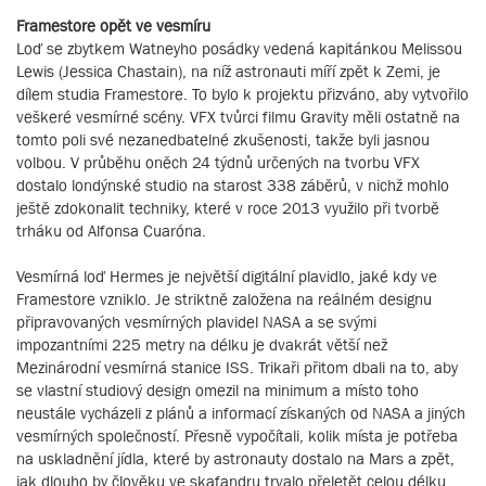
Framestore opět ve vesmíru
Loď se zbytkem Watneyho posádky vedená kapitánkou Melissou
Lewis (Jessica Chastain), na níž astronauti míří zpět k Zemi, je
dílem studia Framestore. To bylo k projektu přizváno, aby vytvořilo
veškeré vesmírné scény. VFX tvůrci filmu Gravity měli ostatně na
tomto poli své nezanedbatelné zkušenosti, takže byli jasnou
volbou. V průběhu oněch 24 týdnů určených na tvorbu VFX
dostalo londýnské studio na starost 338 záběrů, v nichž mohlo
ještě zdokonalit techniky, které v roce 2013 využilo při tvorbě
trháku od Alfonsa Cuaróna.
Vesmírná loď Hermes je největší digitální plavidlo, jaké kdy ve
Framestore vzniklo. Je striktně založena na reálném designu
připravovaných vesmírných plavidel NASA a se svými
impozantními 225 metry na délku je dvakrát větší než
Mezinárodní vesmírná stanice ISS. Trikaři přitom dbali na to, aby
se vlastní studiový design omezil na minimum a místo toho
neustále vycházeli z plánů a informací získaných od NASA a jiných
vesmírných společností. Přesně vypočítali, kolik místa je potřeba
na uskladnění jídla, které by astronauty dostalo na Mars a zpět,
jak dlouho by člověku ve skafandru trvalo přeletět celou délku