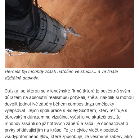
Hermes byl mnohdy zčásti natočen ve studiu... a ve finále
digitálně doplněn.
Otázka, se kterou se v londýnské firmě (která je pověstná svým
důrazem na absolutní realismus) potýkali, zněla, nakolik si mohou
dovolit jednotlivé záběry během compositingu umělecky
vylepšovat. Jejich spolupráce s Ridley Scottem, který režíruje s
obrovským důrazem na vizuálno, vyústila ve skutečnost, že
mnohdy zasáhli do již hotových záběrů a začali je obohacovat o
prvky přidávající jim na kráse. To je nejvíce vidět v podobě
všudypřítomného glow, které způsobuje, že vesmírné záběry jako