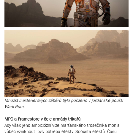
Množství exteriérových záběrů bylo pořízeno v jordánské poušti
Wadi Rum.
MPC a Framestore v čele armády trikařů
Aby však jeho ambiciózní vize marťanského trosečníka mohla
vůbec vzniknout, byly potřeba efekty. Spousta efektů. Času