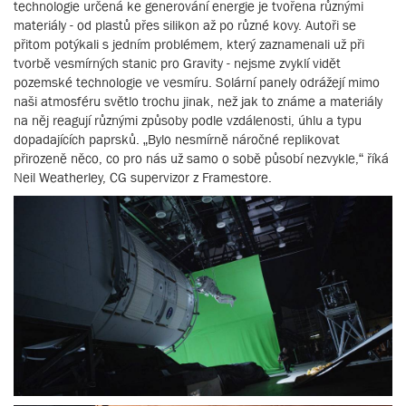
technologie určená ke generování energie je tvořena různými
materiály - od plastů přes silikon až po různé kovy. Autoři se
přitom potýkali s jedním problémem, který zaznamenali už při
tvorbě vesmírných stanic pro Gravity - nejsme zvyklí vidět
pozemské technologie ve vesmíru. Solární panely odrážejí mimo
naši atmosféru světlo trochu jinak, než jak to známe a materiály
na něj reagují různými způsoby podle vzdálenosti, úhlu a typu
dopadajících paprsků. „Bylo nesmírně náročné replikovat
přirozeně něco, co pro nás už samo o sobě působí nezvykle,“ říká
Neil Weatherley, CG supervizor z Framestore.