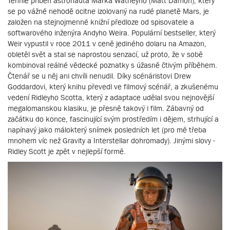
Tenhle příběh astronauta Marka Watneyho (Matt Damon), který
se po vážné nehodě ocitne izolovaný na rudé planetě Mars, je
založen na stejnojmenné knižní předloze od spisovatele a
softwarového inženýra Andyho Weira. Populární bestseller, který
Weir vypustil v roce 2011 v ceně jediného dolaru na Amazon,
obletěl svět a stal se naprostou senzací, už proto, že v sobě
kombinoval reálné vědecké poznatky s úžasně čtivým příběhem.
Čtenář se u něj ani chvíli nenudil. Díky scénáristovi Drew
Goddardovi, který knihu převedl ve filmový scénář, a zkušenému
vedení Ridleyho Scotta, který z adaptace udělal svou nejnovější
megalomanskou klasiku, je přesně takový i film. Zábavný od
začátku do konce, fascinující svým prostředím i dějem, strhující a
napínavý jako málokterý snímek posledních let (pro mě třeba
mnohem víc než Gravity a Interstellar dohromady). Jinými slovy -
Ridley Scott je zpět v nejlepší formě.