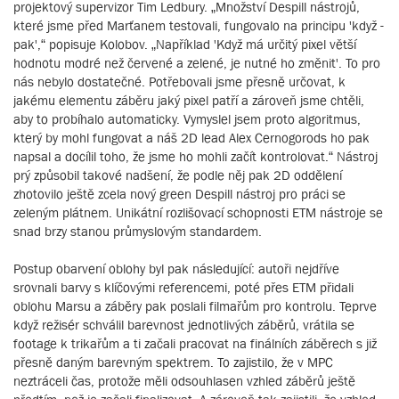
projektový supervizor Tim Ledbury. „Množství Despill nástrojů,
které jsme před Marťanem testovali, fungovalo na principu 'když -
pak',“ popisuje Kolobov. „Například 'Když má určitý pixel větší
hodnotu modré než červené a zelené, je nutné ho změnit'. To pro
nás nebylo dostatečné. Potřebovali jsme přesně určovat, k
jakému elementu záběru jaký pixel patří a zároveň jsme chtěli,
aby to probíhalo automaticky. Vymyslel jsem proto algoritmus,
který by mohl fungovat a náš 2D lead Alex Cernogorods ho pak
napsal a docílil toho, že jsme ho mohli začít kontrolovat.“ Nástroj
prý způsobil takové nadšení, že podle něj pak 2D oddělení
zhotovilo ještě zcela nový green Despill nástroj pro práci se
zeleným plátnem. Unikátní rozlišovací schopnosti ETM nástroje se
snad brzy stanou průmyslovým standardem.
Postup obarvení oblohy byl pak následující: autoři nejdříve
srovnali barvy s klíčovými referencemi, poté přes ETM přidali
oblohu Marsu a záběry pak poslali filmařům pro kontrolu. Teprve
když režisér schválil barevnost jednotlivých záběrů, vrátila se
footage k trikařům a ti začali pracovat na finálních záběrech s již
přesně daným barevným spektrem. To zajistilo, že v MPC
neztráceli čas, protože měli odsouhlasen vzhled záběrů ještě