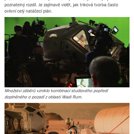
poznatelný rozdíl. Je zajímavé vidět, jak triková tvorba často
ovlivní celý natáčecí plán.
Množství záběrů vzniklo kombinací studiového popředí
doplněného o pozadí z oblasti Wadi Rum.