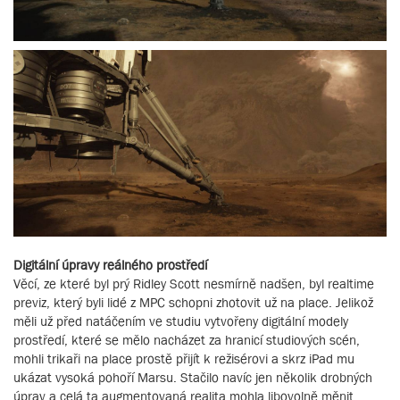
Digitální úpravy reálného prostředí
Věcí, ze které byl prý Ridley Scott nesmírně nadšen, byl realtime
previz, který byli lidé z MPC schopni zhotovit už na place. Jelikož
měli už před natáčením ve studiu vytvořeny digitální modely
prostředí, které se mělo nacházet za hranicí studiových scén,
mohli trikaři na place prostě přijít k režisérovi a skrz iPad mu
ukázat vysoká pohoří Marsu. Stačilo navíc jen několik drobných
úprav a celá ta augmentovaná realita mohla libovolně měnit