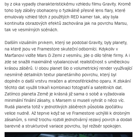
by z oka vypadly charakteristickému vzhledu filmu Gravity. Kromě
toho byly záběry obohaceny o fyzikálně přesné lens flary, které
emulovaly vzhled těch z použitých RED kamer tak, aby byla
kontinuita obrazových efektů zachována jak na povrchu Marsu,
tak ve vesmírných scénách.
Dalším vizuálním prvkem, který se podobal Gravity, byly planety,
na které jsou ve Framestore skuteční odborníci. Kdykoliv v
Marťanovi vidíte Mars či Zemi z vesmíru, jde o dílo téhle firmy. A i
zde se snažili maximálně vybalancovat realističnost s uměleckou
krásou záběrů. U obou planet šlo o volumetrický render využívající
nesmírně detailních textur planetárního povrchu, který byl
doplněn o další vrstvu mračen a atmosférického oparu. K získání
těchto dat využili trikaři kombinaci fotografií a satelitních dat.
Zatímco planeta Země je krásná již sama o sobě a vyžadovala
minimální finální zásahy, s Marsem si museli vyhrát o něco víc.
Rudá planeta totiž v jednotlivých záběrech působila zpočátku
velice nudně. Až teprve když se ve Framestore uchýlili k drobným
zásahům, s nimiž trochu rozbili jednotvárný rezavý povrch a dodali
barevné a strukturové variace povrchu, byl režisér spokojen.