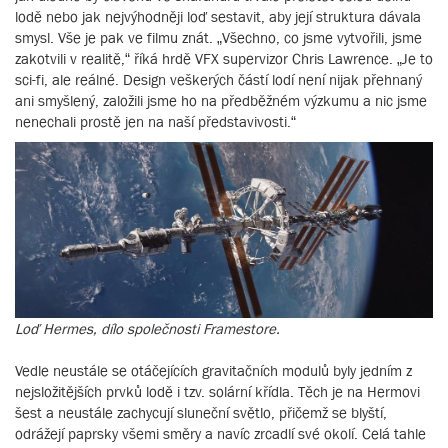
lodě nebo jak nejvýhodněji loď sestavit, aby její struktura dávala
smysl. Vše je pak ve filmu znát. „Všechno, co jsme vytvořili, jsme
zakotvili v realitě,“ říká hrdě VFX supervizor Chris Lawrence. „Je to
sci-fi, ale reálné. Design veškerých částí lodí není nijak přehnaný
ani smyšlený, založili jsme ho na předběžném výzkumu a nic jsme
nenechali prostě jen na naší představivosti.“
Loď Hermes, dílo společnosti Framestore.
Vedle neustále se otáčejících gravitačních modulů byly jedním z
nejsložitějších prvků lodě i tzv. solární křídla. Těch je na Hermovi
šest a neustále zachycují sluneční světlo, přičemž se blyští,
odrážejí paprsky všemi směry a navíc zrcadlí své okolí. Celá tahle