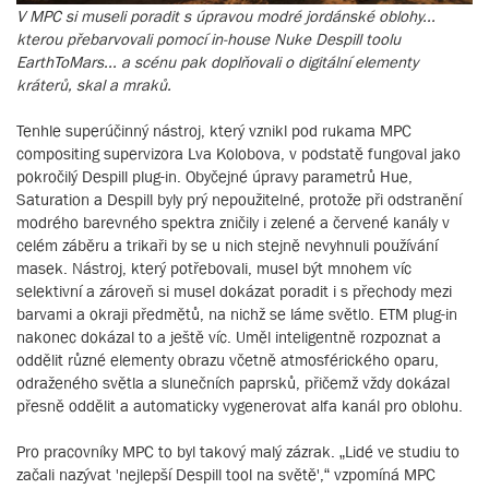
V MPC si museli poradit s úpravou modré jordánské oblohy...
kterou přebarvovali pomocí in-house Nuke Despill toolu
EarthToMars... a scénu pak doplňovali o digitální elementy
kráterů, skal a mraků.
Tenhle superúčinný nástroj, který vznikl pod rukama MPC
compositing supervizora Lva Kolobova, v podstatě fungoval jako
pokročilý Despill plug-in. Obyčejné úpravy parametrů Hue,
Saturation a Despill byly prý nepoužitelné, protože při odstranění
modrého barevného spektra zničily i zelené a červené kanály v
celém záběru a trikaři by se u nich stejně nevyhnuli používání
masek. Nástroj, který potřebovali, musel být mnohem víc
selektivní a zároveň si musel dokázat poradit i s přechody mezi
barvami a okraji předmětů, na nichž se láme světlo. ETM plug-in
nakonec dokázal to a ještě víc. Uměl inteligentně rozpoznat a
oddělit různé elementy obrazu včetně atmosférického oparu,
odraženého světla a slunečních paprsků, přičemž vždy dokázal
přesně oddělit a automaticky vygenerovat alfa kanál pro oblohu.
Pro pracovníky MPC to byl takový malý zázrak. „Lidé ve studiu to
začali nazývat 'nejlepší Despill tool na světě',“ vzpomíná MPC