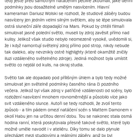
tedy ještě před samotným natáčením pečlivě zkoumali, jaké denní
podmínky jsou dosažitelné umělým nasvícením. Hlavní
kameraman Dariusz Wolski se rozhodl, že studiové záběry budou
nasvíceny jen jedním velmi silným světlem, aby se lépe simulovala
ostrá sluneční záře dopadající na Mars. Pokud by chtěli filmaři
simulovat jasné polední světlo, museli by zdroj zavěsit přímo nad
kulisy. Jelikož však studio nebylo neomezeně vysoké, uvědomili si,
že i když namontují světelný zdroj přímo pod strop, nikdy nebude
tak daleko, aby nevznikly ostré highlighty (které okamžitě zničily
iluzi vzdáleného světelného zdroje). Jediná možnost byla umístit
světlo co nejdál od kulis, na okraj studia.
Světlo tak ale dopadalo pod přílišným úhlem a bylo tedy možné
simulovat jen světelné podmínky časného rána či pozdního
večera. Jelikož byl však zdroj v patřičné vzdálenosti od scény, bylo
rozložení nasvícení mnohem rovnoměrnější a působilo více jako
svit vzdáleného slunce. Autoři se tedy rozhodli, že zvolí tento
způsob - a tím pádem omezí natáčení scén s Mattem Damonem v
okolí Habu jen na určitou denní dobu. Tou se nakonec stala osmá
hodina ranní, která poskytovala přesně takové světlo, které bylo
možné uměle navodit i v ateliéru. Díky tomu se dalo plynule
přecházet mezi studiovými a reálnými záběry, aniž by byl