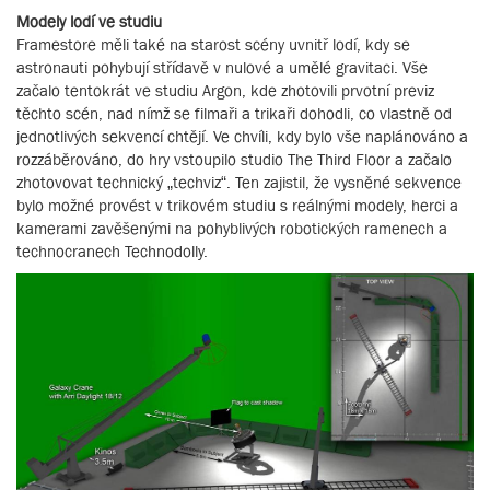
Modely lodí ve studiu
Framestore měli také na starost scény uvnitř lodí, kdy se
astronauti pohybují střídavě v nulové a umělé gravitaci. Vše
začalo tentokrát ve studiu Argon, kde zhotovili prvotní previz
těchto scén, nad nímž se filmaři a trikaři dohodli, co vlastně od
jednotlivých sekvencí chtějí. Ve chvíli, kdy bylo vše naplánováno a
rozzáběrováno, do hry vstoupilo studio The Third Floor a začalo
zhotovovat technický „techviz“. Ten zajistil, že vysněné sekvence
bylo možné provést v trikovém studiu s reálnými modely, herci a
kamerami zavěšenými na pohyblivých robotických ramenech a
technocranech Technodolly.