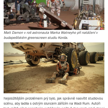
Matt Damon v roli astronauta Marka Watneyho při natáčení v
budapešťském greenscreen studiu Korda.
Nejsložitějším problémem prý bylo, jak správně nasvítit studiovou
scénu, aby ladila s ostrým sluncem zářícím na Wadi Rum. Autoři