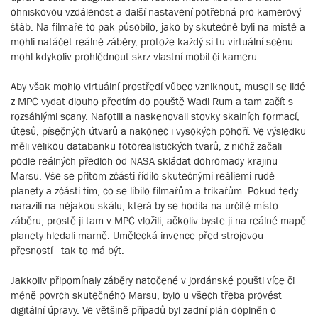
ohniskovou vzdálenost a další nastavení potřebná pro kamerový
štáb. Na filmaře to pak působilo, jako by skutečně byli na místě a
mohli natáčet reálné záběry, protože každý si tu virtuální scénu
mohl kdykoliv prohlédnout skrz vlastní mobil či kameru.
Aby však mohlo virtuální prostředí vůbec vzniknout, museli se lidé
z MPC vydat dlouho předtím do pouště Wadi Rum a tam začít s
rozsáhlými scany. Nafotili a naskenovali stovky skalních formací,
útesů, písečných útvarů a nakonec i vysokých pohoří. Ve výsledku
měli velikou databanku fotorealistických tvarů, z nichž začali
podle reálných předloh od NASA skládat dohromady krajinu
Marsu. Vše se přitom zčásti řídilo skutečnými reáliemi rudé
planety a zčásti tím, co se líbilo filmařům a trikařům. Pokud tedy
narazili na nějakou skálu, která by se hodila na určité místo
záběru, prostě ji tam v MPC vložili, ačkoliv byste ji na reálné mapě
planety hledali marně. Umělecká invence před strojovou
přesností - tak to má být.
Jakkoliv připomínaly záběry natočené v jordánské poušti více či
méně povrch skutečného Marsu, bylo u všech třeba provést
digitální úpravy. Ve většině případů byl zadní plán doplněn o