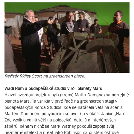
Režisér Ridley Scott na greenscreen place.
Wadi Rum a budapešťské studio v roli planety Mars
Hlavní hvězdou projektu byla (kromě Matta Damona) samozřejmě
planeta Mars. Ta vznikla v prvé řadě na greenscreen stagi v
budapešťských Korda Studios, kde se natáčela většina scén s
Mattem Damonem pohybujícím se uvnitř a v okolí stanice „Hab“.
Zde vznikla valná většina polocelků, detailů a interiérových
záběrů, během nichž se Mark Watney pokouší zapojit svůj
nezměrný intelekt a přežít jako Robinson na pustém ostrově.