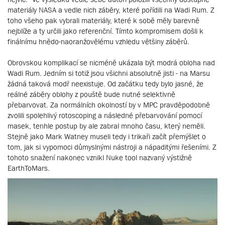
materiály NASA a vedle nich záběry, které pořídili na Wadi Rum. Z
toho všeho pak vybrali materiály, které k sobě měly barevně
nejblíže a ty určili jako referenční. Tímto kompromisem došli k
finálnímu hnědo-naoranžovělému vzhledu většiny záběrů.
Obrovskou komplikací se nicméně ukázala být modrá obloha nad
Wadi Rum. Jedním si totiž jsou všichni absolutně jisti - na Marsu
žádná taková modř neexistuje. Od začátku tedy bylo jasné, že
reálné záběry oblohy z pouště bude nutné selektivně
přebarvovat. Za normálních okolností by v MPC pravděpodobně
zvolili spolehlivý rotoscoping a následné přebarvování pomocí
masek, tenhle postup by ale zabral mnoho času, který neměli.
Stejně jako Mark Watney museli tedy i trikaři začít přemýšlet o
tom, jak si vypomoci důmyslnými nástroji a nápaditými řešeními. Z
tohoto snažení nakonec vznikl Nuke tool nazvaný výstižně
EarthToMars.