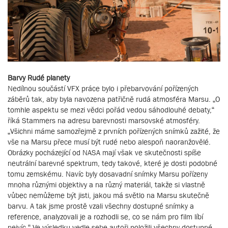
Barvy Rudé planety
Nedílnou součástí VFX práce bylo i přebarvování pořízených
záběrů tak, aby byla navozena patřičně rudá atmosféra Marsu. „O
tomhle aspektu se mezi vědci pořád vedou sáhodlouhé debaty,“
říká Stammers na adresu barevnosti marsovské atmosféry.
„Všichni máme samozřejmě z prvních pořízených snímků zažité, že
vše na Marsu přece musí být rudé nebo alespoň naoranžovělé.
Obrázky pocházející od NASA mají však ve skutečnosti spíše
neutrální barevné spektrum, tedy takové, které je dosti podobné
tomu zemskému. Navíc byly dosavadní snímky Marsu pořízeny
mnoha různými objektivy a na různý materiál, takže si vlastně
vůbec nemůžeme být jisti, jakou má světlo na Marsu skutečně
barvu. A tak jsme prostě vzali všechny dostupné snímky a
reference, analyzovali je a rozhodli se, co se nám pro film líbí
nejvíc.“ Ve výsledku vedle sebe autoři položili všechny dostupné