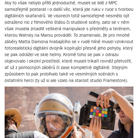
Aby to však nebylo příliš jednoduché, museli se lidé z MPC
samozřejmě postarat i o další věc, která jde ruku v ruce s tvorbou
digitálních skafandrů. Ve visorech totiž samozřejmě nesmělo být
odraženo nic z filmového štábu či studiové scény, zato se v něm
však musela zrcadlit veškerá manipulace s předměty a terénem,
kterou Watney na Marsu prováděl. To znamenalo, že pro mnohé
záběry Matta Damona hrabajícího se v rudé hlíně musel vzniknout
fotorealistický digitální dvojník kopírující přesně jeho pohyby, který
se pak odrážel ve skle helmy. Kromě toho se pak v odrazu
objevovalo i okolní prostředí, které museli trikaři rovněž přetvořit,
ať už z pomocných záběrů či zase kompletně digitálně. Stejným
způsobem to pak probíhalo také ve vesmírných scénách s
ostatními herci (ty už si ale vzalo na starost studio Framestore).