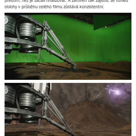
předtím, než je začali finalizovat. A zároveň tak zajistili, že vzhled
oblohy v průběhu celého filmu zůstává konzistentní.