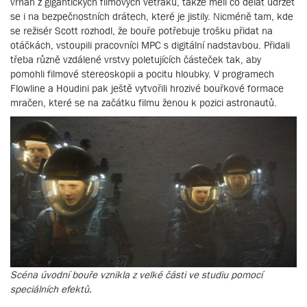
vrhán z gigantických filmových větráků, takže měli co dělat udržet
se i na bezpečnostních drátech, které je jistily. Nicméně tam, kde
se režisér Scott rozhodl, že bouře potřebuje trošku přidat na
otáčkách, vstoupili pracovníci MPC s digitální nadstavbou. Přidali
třeba různě vzdálené vrstvy poletujících částeček tak, aby
pomohli filmové stereoskopii a pocitu hloubky. V programech
Flowline a Houdini pak ještě vytvořili hrozivé bouřkové formace
mračen, které se na začátku filmu ženou k pozici astronautů.
Scéna úvodní bouře vznikla z velké části ve studiu pomocí
speciálních efektů.