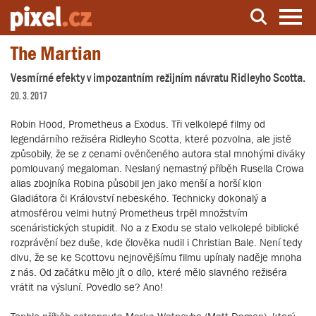
The Martian
Server o natáčení a zpracování videa
Vesmírné efekty v impozantním režijním návratu Ridleyho Scotta.
20. 3. 2017
Robin Hood, Prometheus a Exodus. Tři velkolepé filmy od
legendárního režiséra Ridleyho Scotta, které pozvolna, ale jistě
způsobily, že se z cenami ověnčeného autora stal mnohými diváky
pomlouvaný megaloman. Neslaný nemastný příběh Rusella Crowa
alias zbojníka Robina působil jen jako menší a horší klon
Gladiátora či Království nebeského. Technicky dokonalý a
atmosférou velmi hutný Prometheus trpěl množstvím
scenáristických stupidit. No a z Exodu se stalo velkolepé biblické
rozprávění bez duše, kde člověka nudil i Christian Bale. Není tedy
divu, že se ke Scottovu nejnovějšímu filmu upínaly naděje mnoha
z nás. Od začátku mělo jít o dílo, které mělo slavného režiséra
vrátit na výsluní. Povedlo se? Ano!