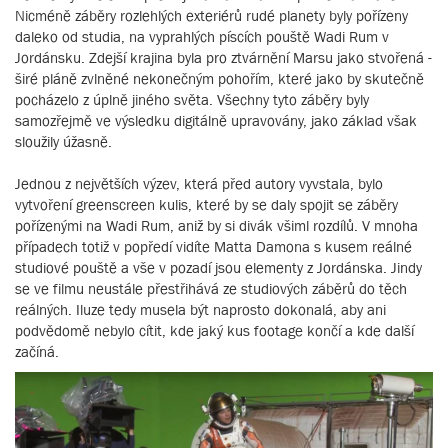
Nicméně záběry rozlehlých exteriérů rudé planety byly pořízeny
daleko od studia, na vyprahlých píscích pouště Wadi Rum v
Jordánsku. Zdejší krajina byla pro ztvárnění Marsu jako stvořená -
širé pláně zvlněné nekonečným pohořím, které jako by skutečně
pocházelo z úplně jiného světa. Všechny tyto záběry byly
samozřejmě ve výsledku digitálně upravovány, jako základ však
sloužily úžasně.
Jednou z největších výzev, která před autory vyvstala, bylo
vytvoření greenscreen kulis, které by se daly spojit se záběry
pořízenými na Wadi Rum, aniž by si divák všiml rozdílů. V mnoha
případech totiž v popředí vidíte Matta Damona s kusem reálné
studiové pouště a vše v pozadí jsou elementy z Jordánska. Jindy
se ve filmu neustále přestřihává ze studiových záběrů do těch
reálných. Iluze tedy musela být naprosto dokonalá, aby ani
podvědomě nebylo cítit, kde jaký kus footage končí a kde další
začíná.