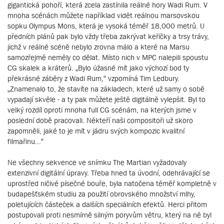
gigantická pohoří, která zcela zastínila reálné hory Wadi Rum. V
mnoha scénách můžete například vidět reálnou marsovskou
sopku Olympus Mons, která je vysoká téměř 18,000 metrů. U
předních plánů pak bylo vždy třeba zakrývat keříčky a trsy trávy,
jichž v reálné scéně nebylo zrovna málo a které na Marsu
samozřejmě neměly co dělat. Místo nich v MPC nalepili spoustu
CG skalek a kráterů. „Bylo úžasné mít jako výchozí bod ty
překrásné záběry z Wadi Rum,“ vzpomíná Tim Ledbury.
„Znamenalo to, že stavíte na základech, které už samy o sobě
vypadají skvěle - a ty pak můžete ještě digitálně vylepšit. Byl to
velký rozdíl oproti mnoha full CG scénám, na kterých jsme v
poslední době pracovali. Někteří naši compositoři už skoro
zapomněli, jaké to je mít v jádru svých kompozic kvalitní
filmařinu...“
Ne všechny sekvence ve snímku The Martian vyžadovaly
extenzivní digitální úpravy. Třeba hned ta úvodní, odehrávající se
uprostřed ničivé písečné bouře, byla natočena téměř kompletně v
budapešťském studiu za použití obrovského množství mlhy,
poletujících částeček a dalších speciálních efektů. Herci přitom
postupovali proti nesmírně silným poryvům větru, který na ně byl