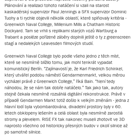
Plánování a realizaci tohoto natáčení si vzali na starost
kaskadérský supervizor Paul Jennings a SFX supervizor Dominic
Tuohy a ti rychle objevili několik oblastí, které splňovaly kritéria -
Greenwich Naval College, Millenium Mills a Chatham Historic
Dockyard. Tam se vrhli s replikami starých vozů Wartburg a
Trabant a posléze pořízené záběry doplnili ještě o ty z greenscreen
stagí a nedalekých Leavesden filmových studií.
Greenwich Naval College bylo podle všeho jedno z těch míst,
které se nesmírně blížilo tomu, jak mohl tenkrát vypadat
komunistický Berlín. “Zajímavostí je, že Karl Friedrich Schinkel,
který utvářel podobu náměstí Gendarmenmarkt, velkou měrou
vycházel právě z Greenwich College,” říká Bain. “Není tedy
náhodou, že se nám tak dobře natáčelo.” Tak jako tak, autory
stejně čekala nesmírně rozsáhlá digitální rekonstrukce. Právě v
případě Gendarmen Markt totiž došlo k velkým změnám - jedna z
hlavní lodí byla vybombardována, divadelní prostory byly v 60.
letech obklopeny lešením a celá oblast byla nesmírně zarostlá
stromy a plevelem. RISE FX tak nakonec museli zhotovit ve 3D
naprosto všechno od historicky přesných budov v okolí silnice až
po samotné silnice.