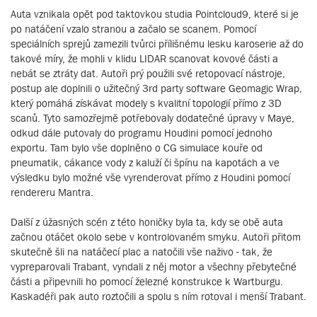
Auta vznikala opět pod taktovkou studia Pointcloud9, které si je
po natáčení vzalo stranou a začalo se scanem. Pomocí
speciálních sprejů zamezili tvůrci přílišnému lesku karoserie až do
takové míry, že mohli v klidu LIDAR scanovat kovové části a
nebát se ztráty dat. Autoři prý použili své retopovací nástroje,
postup ale doplnili o užitečný 3rd party software Geomagic Wrap,
který pomáhá získávat modely s kvalitní topologií přímo z 3D
scanů. Tyto samozřejmě potřebovaly dodatečné úpravy v Maye,
odkud dále putovaly do programu Houdini pomocí jednoho
exportu. Tam bylo vše doplněno o CG simulace kouře od
pneumatik, cákance vody z kaluží či špínu na kapotách a ve
výsledku bylo možné vše vyrenderovat přímo z Houdini pomocí
rendereru Mantra.
Další z úžasných scén z této honičky byla ta, kdy se obě auta
začnou otáčet okolo sebe v kontrolovaném smyku. Autoři přitom
skutečně šli na natáčecí plac a natočili vše naživo - tak, že
vypreparovali Trabant, vyndali z něj motor a všechny přebytečné
části a připevnili ho pomocí železné konstrukce k Wartburgu.
Kaskadéři pak auto roztočili a spolu s ním rotoval i menší Trabant.