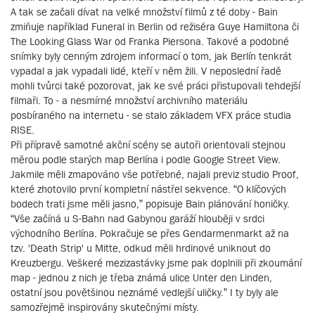
A tak se začali dívat na velké množství filmů z té doby - Bain
zmiňuje například Funeral in Berlin od režiséra Guye Hamiltona či
The Looking Glass War od Franka Piersona. Takové a podobné
snímky byly cenným zdrojem informací o tom, jak Berlín tenkrát
vypadal a jak vypadali lidé, kteří v něm žili. V neposlední řadě
mohli tvůrci také pozorovat, jak ke své práci přistupovali tehdejší
filmaři. To - a nesmírné množství archivního materiálu
posbíraného na internetu - se stalo základem VFX práce studia
RISE.
Při přípravě samotné akční scény se autoři orientovali stejnou
měrou podle starých map Berlína i podle Google Street View.
Jakmile měli zmapováno vše potřebné, najali previz studio Proof,
které zhotovilo první kompletní nástřel sekvence. “O klíčových
bodech trati jsme měli jasno,” popisuje Bain plánování honičky.
“Vše začíná u S-Bahn nad Gabynou garáží hlouběji v srdci
východního Berlína. Pokračuje se přes Gendarmenmarkt až na
tzv. 'Death Strip' u Mitte, odkud měli hrdinové uniknout do
Kreuzbergu. Veškeré mezizastávky jsme pak doplnili při zkoumání
map - jednou z nich je třeba známá ulice Unter den Linden,
ostatní jsou povětšinou neznámé vedlejší uličky.” I ty byly ale
samozřejmě inspirovány skutečnými místy.