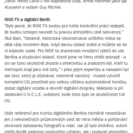
Zleva: Henry Cavill v roli Napoleona Sola, Armie Hammer jako Ilja
Kuryakin a režisér Guy Ritchie.
RISE FX a digitální Berlín
“Bylo jasné, že RISE FX budou pro tuhle konkrétní práci nejlepší,
že budou schopni navodit tu pravou atmosféru celé sekvence,”
říká Bain. “Ostatně, historická rekonstrukce určitého místa se
dělá vždy mnohem lépe, když danou oblast znáte a můžete se do
ní kdykoliv vydat. Pro RISE to znamenalo množství výletů do ulic
Berlína a studování oblastí, které jsme ve filmu chtěli zobrazit - a
oni se toho skutečně zhostili s efektivitou a znalostmi lidí, kteří tu
metropoli znají jako své boty.” I přes jejich expertizu a nasazení byl
ale úkol, který je očekával, nesmírně náročný - museli vytvořit
kompletní CG prostředí pro velkou většinu automobilové honičky,
dodat digitální vozidla a dovnitř digitální dvojníky. Málokdo si při
sledování U.N.C.L.E. uvědomí, kolik toho bylo ve skutečnosti full
CG.
Sběr referencí pro tvorbu digitálního Berlína nicméně nesestával
jen z nekonečných průzkumných cest do nitra města a pořizování
obrovské databanky fotografií a videí. Jak již bylo zmíněno, autoři
chtěli docílit nejenom správného vzhledu, ale i správné atmosféry.