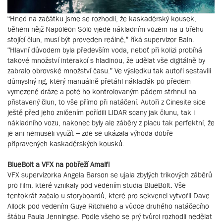
“Hned na začátku jsme se rozhodli, že kaskadérský kousek,
během nějž Napoleon Solo vjede nákladním vozem na u břehu
stojící člun, musí být proveden reálně,” říká supervizor Bain.
“Hlavní důvodem byla především voda, neboť při kolizi probíhá
takové množství interakcí s hladinou, že udělat vše digitálně by
zabralo obrovské množství času.” Ve výsledku tak autoři sestavili
důmyslný rig, který manuálně přetáhl náklaďák po předem
vymezené dráze a poté ho kontrolovaným pádem strhnul na
přistavený člun, to vše přímo při natáčení. Autoři z Cinesite sice
ještě před jeho zničením pořídili LIDAR scany jak člunu, tak i
nákladního vozu, nakonec byly ale záběry z placu tak perfektní, že
je ani nemuseli využít – zde se ukázala výhoda dobře
připravených kaskadérských kousků.
BlueBolt a VFX na pobřeží Amalfi
VFX supervizorka Angela Barson se ujala zbylých trikových záběrů
pro film, které vznikaly pod vedením studia BlueBolt. Vše
tentokrát začalo u storyboardů, které pro sekvenci vytvořil Dave
Allock pod vedením Guye Ritchieho a vůdce druhého natáčecího
štábu Paula Jenningse. Podle všeho se prý tvůrci rozhodli nedělat