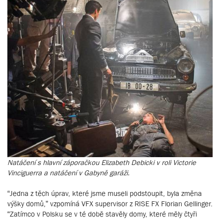
Natáčení s hlavní záporačkou Elizabeth Debicki v roli Victorie
Vinciguerra a natáčení v Gabyně garáži.
“Jedna z těch úprav, které jsme museli podstoupit, byla změna
výšky domů,” vzpomíná VFX supervisor z RISE FX Florian Gellinger.
“Zatímco v Polsku se v té době stavěly domy, které měly čtyři