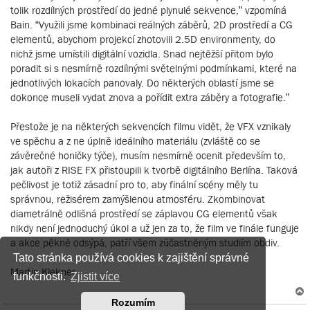
tolik rozdílných prostředí do jedné plynulé sekvence,” vzpomíná
Bain. “Využili jsme kombinaci reálných záběrů, 2D prostředí a CG
elementů, abychom projekcí zhotovili 2.5D environmenty, do
nichž jsme umístili digitální vozidla. Snad nejtěžší přitom bylo
poradit si s nesmírně rozdílnými světelnými podmínkami, které na
jednotlivých lokacích panovaly. Do některých oblastí jsme se
dokonce museli vydat znova a pořídit extra záběry a fotografie.”
Přestože je na některých sekvencích filmu vidět, že VFX vznikaly
ve spěchu a z ne úplně ideálního materiálu (zvláště co se
závěrečné honičky týče), musím nesmírně ocenit především to,
jak autoři z RISE FX přistoupili k tvorbě digitálního Berlína. Taková
pečlivost je totiž zásadní pro to, aby finální scény měly tu
správnou, režisérem zamýšlenou atmosféru. Zkombinovat
diametrálně odlišná prostředí se záplavou CG elementů však
nikdy není jednoduchý úkol a už jen za to, že film ve finále funguje
a akce pěkně odsýpá, patří všem zúčastněným studiím obdiv.
Tato stránka používá cookies k zajištění správné
Martin Klekner
funkčnosti.
Zjistit více
Rozumím