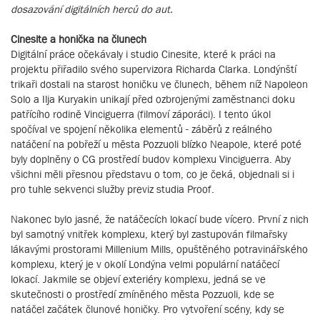
dosazování digitálních herců do aut.
Cinesite a honička na člunech
Digitální práce očekávaly i studio Cinesite, které k práci na
projektu přiřadilo svého supervizora Richarda Clarka. Londýnští
trikaři dostali na starost honičku ve člunech, během níž Napoleon
Solo a Ilja Kuryakin unikají před ozbrojenými zaměstnanci doku
patřícího rodině Vinciguerra (filmoví záporáci). I tento úkol
spočíval ve spojení několika elementů - záběrů z reálného
natáčení na pobřeží u města Pozzuoli blízko Neapole, které poté
byly doplněny o CG prostředí budov komplexu Vinciguerra. Aby
všichni měli přesnou představu o tom, co je čeká, objednali si i
pro tuhle sekvenci služby previz studia Proof.
Nakonec bylo jasné, že natáčecích lokací bude vícero. První z nich
byl samotný vnitřek komplexu, který byl zastupován filmařsky
lákavými prostorami Millenium Mills, opuštěného potravinářského
komplexu, který je v okolí Londýna velmi populární natáčecí
lokací. Jakmile se objeví exteriéry komplexu, jedná se ve
skutečnosti o prostředí zmíněného města Pozzuoli, kde se
natáčel začátek člunové honičky. Pro vytvoření scény, kdy se