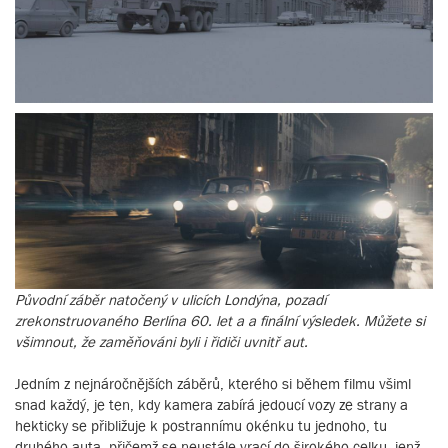
Původní záběr natočený v ulicích Londýna, pozadí
zrekonstruovaného Berlína 60. let a a finální výsledek. Můžete si
všimnout, že zaměňováni byli i řidiči uvnitř aut.
Jedním z nejnáročnějších záběrů, kterého si během filmu všiml
snad každý, je ten, kdy kamera zabírá jedoucí vozy ze strany a
hekticky se přibližuje k postrannímu okénku tu jednoho, tu
druhého auta, přičemž se neustále vrací do širokého celku, jenž