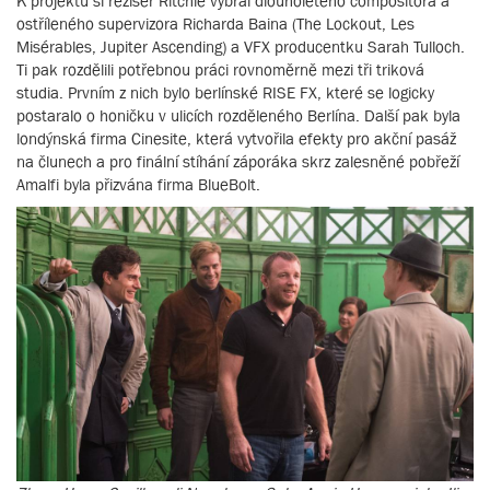
K projektu si režisér Ritchie vybral dlouholetého compositora a
ostříleného supervizora Richarda Baina (The Lockout, Les
Misérables, Jupiter Ascending) a VFX producentku Sarah Tulloch.
Ti pak rozdělili potřebnou práci rovnoměrně mezi tři triková
studia. Prvním z nich bylo berlínské RISE FX, které se logicky
postaralo o honičku v ulicích rozděleného Berlína. Další pak byla
londýnská firma Cinesite, která vytvořila efekty pro akční pasáž
na člunech a pro finální stíhání záporáka skrz zalesněné pobřeží
Amalfi byla přizvána firma BlueBolt.