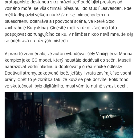
protagonisté dostanou skrz hrázní zeď oddělující prostory od
volného moře, se však filmaři přesunuli do studií Leavesden, kde
měli k dispozici velkou nádrž (v ní se mimochodem na
bluescreenu odehrávala i podvodní scéna, ve které Solo
zachraňuje Kuryakina). Cinesite měli za úkol všechno toto
pospojovat do fungujícího celku, v němž si nikdo nevšimne, že děj
se odehrává na různých místech.
V praxi to znamenalo, že autoři vybudovali celý Vinciguerra Marina
komplex jako CG model, který neustále dodávali do scén. Museli
nahrazovat vodní hladinu a doplňovat ji o realistické odlesky.
Dodávali stromy, zakotvené lodě, jeřáby i vrata zavírající se vodní
brány. Opět to je zkrátka tak, že když se pak dozvíte, kolik toho
ve skutečnosti bylo digitálního, musí vám to nutně vyrazit dech.