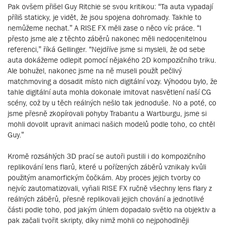
Pak ovšem přišel Guy Ritchie se svou kritikou: “Ta auta vypadají
příliš staticky, je vidět, že jsou spojena dohromady. Takhle to
nemůžeme nechat.” A RISE FX měli zase o něco víc práce. “I
přesto jsme ale z těchto záběrů nakonec měli nedocenitelnou
referenci,” říká Gellinger. “Nejdříve jsme si mysleli, že od sebe
auta dokážeme odlepit pomocí nějakého 2D kompozičního triku.
Ale bohužel, nakonec jsme na ně museli použít pečlivý
matchmoving a dosadit místo nich digitální vozy. Výhodou bylo, že
tahle digitální auta mohla dokonale imitovat nasvětlení naší CG
scény, což by u těch reálných nešlo tak jednoduše. No a poté, co
jsme přesně zkopírovali pohyby Trabantu a Wartburgu, jsme si
mohli dovolit upravit animaci našich modelů podle toho, co chtěl
Guy.”
Kromě rozsáhlých 3D prací se autoři pustili i do kompozičního
replikování lens flarů, které u pořízených záběrů vznikaly kvůli
použitým anamorfickým čočkám. Aby proces jejich tvorby co
nejvíc zautomatizovali, vyňali RISE FX ručně všechny lens flary z
reálných záběrů, přesně replikovali jejich chování a jednotlivé
části podle toho, pod jakým úhlem dopadalo světlo na objektiv a
pak začali tvořit skripty, díky nimž mohli co nejpohodlněji