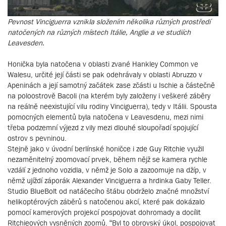
Pevnost Vinciguerra vznikla složením několika různých prostředí
natočených na různých místech Itálie, Anglie a ve studiích
Leavesden.
Honička byla natočena v oblasti zvané Hankley Common ve
Walesu, určité její části se pak odehrávaly v oblasti Abruzzo v
Apeninách a její samotný začátek zase zčásti u Ischie a částečně
na poloostrově Bacoli (na kterém byly založeny i veškeré záběry
na reálně neexistující vilu rodiny Vinciguerra), tedy v Itálii. Spousta
pomocných elementů byla natočena v Leavesdenu, mezi nimi
třeba podzemní výjezd z vily mezi dlouhé sloupořadí spojující
ostrov s pevninou.
Stejně jako v úvodní berlínské honičce i zde Guy Ritchie využil
nezaměnitelný zoomovací prvek, během nějž se kamera rychle
vzdálí z jednoho vozidla, v němž je Solo a zazoomuje na džíp, v
němž ujíždí záporák Alexander Vinciguerra a hrdinka Gaby Teller.
Studio BlueBolt od natáčecího štábu obdrželo značné množství
helikoptérových záběrů s natočenou akcí, které pak dokázalo
pomocí kamerových projekcí pospojovat dohromady a docílit
Ritchieových vysněných zoomů. “Byl to obrovský úkol, pospojovat