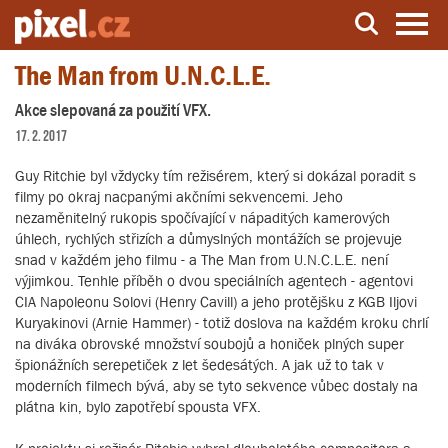
The Man from U.N.C.L.E.
Server o natáčení a zpracování videa
Akce slepovaná za použití VFX.
17. 2. 2017
Guy Ritchie byl vždycky tím režisérem, který si dokázal poradit s
filmy po okraj nacpanými akčními sekvencemi. Jeho
nezaměnitelný rukopis spočívající v nápaditých kamerových
úhlech, rychlých střizích a důmyslných montážích se projevuje
snad v každém jeho filmu - a The Man from U.N.C.L.E. není
výjimkou. Tenhle příběh o dvou speciálních agentech - agentovi
CIA Napoleonu Solovi (Henry Cavill) a jeho protějšku z KGB Iljovi
Kuryakinovi (Arnie Hammer) - totiž doslova na každém kroku chrlí
na diváka obrovské množství soubojů a honiček plných super
špionážních serepetiček z let šedesátých. A jak už to tak v
moderních filmech bývá, aby se tyto sekvence vůbec dostaly na
plátna kin, bylo zapotřebí spousta VFX.