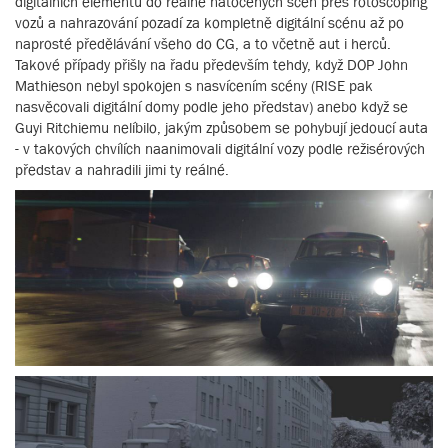
digitálních elementů do reálně natočených scén přes rotoscoping
vozů a nahrazování pozadí za kompletně digitální scénu až po
naprosté předělávání všeho do CG, a to včetně aut i herců.
Takové případy přišly na řadu především tehdy, když DOP John
Mathieson nebyl spokojen s nasvícením scény (RISE pak
nasvěcovali digitální domy podle jeho představ) anebo když se
Guyi Ritchiemu nelíbilo, jakým způsobem se pohybují jedoucí auta
- v takových chvílích naanimovali digitální vozy podle režisérových
představ a nahradili jimi ty reálné.