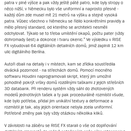
patra v plné výšce a pak vždy ještě páté patro, kde byly stropy o
něco nižší, v Německu bylo vše uniformní a naprosto přesné -
každý dům zde musel mít 21 metrů na výšku a stejně vysoká
patra. Vůbec všechno v Německu se řídilo konkrétními pravidly a
mělo přesný standard, od kterého se architekti nesměli
odchylovat. Týkalo se to třeba umístění okapů, počtu pater (vždy
dohromady šest) a dokonce i tvaru okenic.” Ve výsledku v RISE
FX vybudovali 64 digitálních detailních domů, jimiž zaplnili 12 km
ulic digitálního Berlína.
Autoři dbali na detaily i v místech, kam se zřídka soustředila
divácká pozornost - na střechách domů. Pomocí mocného
softwaru Houdini naprogramovali skript, který jim umožnil
pohodlně pokrýt vršky domů rozdílnými taškami z jejich střešních
3D databank. Při renderu systém vždy sáhl do zhotovených
modelů jednotlivých tašek a ty pak procedurálně rozmístil všude,
kde bylo potřeba, přidal jim unikátní textury a deformace a
rozmístil je tak, aby jejich orientace nebyla zcela uniformní.
Potřebné změny pak byly vždy otázkou několika kliků.
V závislosti na záběru se RISE FX starali o vše od doplňování