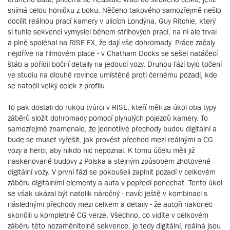
snímá celou honičku z boku. Něčeho takového samozřejmě nešlo
docílit reálnou prací kamery v ulicích Londýna, Guy Ritchie, který
si tuhle sekvenci vymyslel během střihových prací, na ní ale trval
a plně spoléhal na RISE FX, že dají vše dohromady. Práce začaly
nejdříve na filmovém place - v Chatham Docks se sešel natáčecí
štáb a pořídil boční detaily na jedoucí vozy. Druhou fází bylo točení
ve studiu na dlouhé rovince umístěné proti černému pozadí, kde
se natočil velký celek z profilu.
To pak dostali do rukou tvůrci v RISE, kteří měli za úkol oba typy
záběrů složit dohromady pomocí plynulých pojezdů kamery. To
samozřejmě znamenalo, že jednotlivé přechody budou digitální a
bude se muset vyřešit, jak provést přechod mezi reálnými a CG
vozy a herci, aby nikdo nic nepoznal. K tomu účelu měli již
naskenované budovy z Polska a stejným způsobem zhotovené
digitální vozy. V první fázi se pokoušeli zaplnit pozadí v celkovém
záběru digitálními elementy a auta v popředí ponechat. Tento úkol
se však ukázal být natolik náročný - navíc ještě v kombinaci s
následnými přechody mezi celkem a detaily - že autoři nakonec
skončili u kompletně CG verze. Všechno, co vidíte v celkovém
záběru této nezaměnitelné sekvence, je tedy digitální, reálná jsou