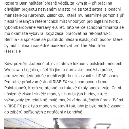
Richard Bain naštěstí přesně věděl, za kým jít – při práci na
dřívějším projektu nazvaném Miasto 44 se totiž setkal s lokační
manažerkou Karolinou Zielonkou, která mu nesmírně pomohla při
hledání reálných referenčních míst vhodných pro digitální tvorbu
vybombardované Varšavy 40. let. Tato velice schopná filmařka se
mu okamžitě vybavila, když začal pracovat na rekonstrukci
Berlína - a společně se pustili do hledání existujících budov, které
by mohli filmaři následně naskenovat pro The Man from
U.N.C.L.E.
Když později skutečně objevili takové lokace v polských městech
Wroclaw a Legnica, ušetřilo jim to obrovské množství práce,
protože zde jednoduše mohli vejít do ulic a začít s LIDAR scany.
Pro tuhle práci zaměstnali RISE FX svoji pomocnou firmu
Pointcloud9, která se přesně na takové úkoly specializuje. Od ní
následně získali skvělé modely historických budov, které
vyžadovaly jen relativně malé množství dodatečných úprav. Tvůrci
v RISE FX pak tyto modely sestavili tak, aby je bylo možné zasadit
do záběrů pořízených z natáčení v Londýně.