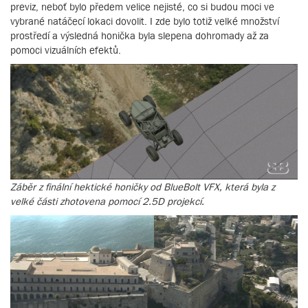
previz, neboť bylo předem velice nejisté, co si budou moci ve
vybrané natáčecí lokaci dovolit. I zde bylo totiž velké množství
prostředí a výsledná honička byla slepena dohromady až za
pomoci vizuálních efektů.
Záběr z finální hektické honičky od BlueBolt VFX, která byla z
velké části zhotovena pomocí 2.5D projekcí.