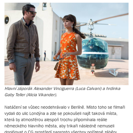
Hlavní záporák Alexander Vinciguerra (Luca Calvani) a hrdinka
Gaby Teller (Alicia Vikander).
Natáčení se vůbec neodehrávalo v Berlíně. Místo toho se filmaři
vydali do ulic Londýna a zde se pokoušeli najít taková místa,
která by atmosférou alespoň trochu připomínala reálie
německého hlavního města, aby trikaři následně nemuseli
doplňovat o CG prostředí naprosto všechny pořízené záběry.