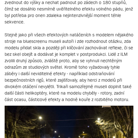
zvednout do výšky a nechat padnout po zádech o 180 stupňů,
čímž se dosáhlo nesmírně uvěřitelného efektu volného pádu, jenž
byl potřeba pro onen zdaleka nejintenzivnější moment téhle
sekvence.
Stejně jako při všech efektových natáčeních s modelem nějakého
stroje na bluescreenu museli autoři i zde rozhodnout otázku, zda
modelu přidat skla a později při klíčování zachovávat reflexe, či se
bez skel obejít a dodávat je komplet v postprodukci. Lidé z ILM
zvolili druhý způsob, zvláště proto, aby se vyhnuli nechtěným
odrazům ze studiových světel. Kromě toho vyžadovaly tyhle
záběry i další neviditelné efekty - například odstraňování
bezpečnostních rigů, které zajišťovaly, aby herci z modelů při
divokém otáčení nevylétli. Trikaři samozřejmě museli doplnit také
další části helikoptéry, které na modelu chyběly - rotory, zadní
část ocasu, částicové efekty a hodně kouře z rozbitého motoru.