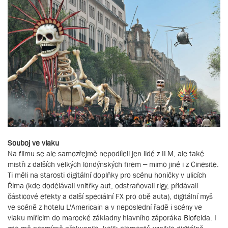
Souboj ve vlaku
Na filmu se ale samozřejmě nepodíleli jen lidé z ILM, ale také
mistři z dalších velkých londýnských firem – mimo jiné i z Cinesite.
Ti měli na starosti digitální doplňky pro scénu honičky v ulicích
Říma (kde dodělávali vnitřky aut, odstraňovali rigy, přidávali
částicové efekty a další speciální FX pro obě auta), digitální myš
ve scéně z hotelu L'Americain a v neposlední řadě i scény ve
vlaku mířícím do marocké základny hlavního záporáka Blofelda. I