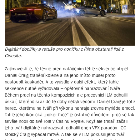
Digitální doplňky a retuše pro honičku z Říma obstarali lidé z
Cinesite.
Zajímavostí je, že těsně před natáčením téhle sekvence utrpěl
Daniel Craig zranění kolene a na jeho místo musel proto
nastoupit kaskadér. A to vyústilo v další efekt, který tahle
sekvence nutně vyžadovala – opětovné nahrazování tváře.
Během prací na těchto kompozicích ale pracovníci ILM odhalili
úskalí, kterého si až do té doby nebyli vědomi. Daniel Craig je totiž
herec, kterému na tváři při výkonu nehraje zrovna myriáda emocí.
Tahle jeho ikonická „poker face“ je ostatně důvodem, proč se tak
skvěle hodil do své role v Casinu Royale. Když ale trikaři začali
jeho tvář digitálně nahrazovat, odhalili onen VFX paradox - CG
stoický Craig vypadal mrtvě. A tak se v ILM pokusili jeho tvář