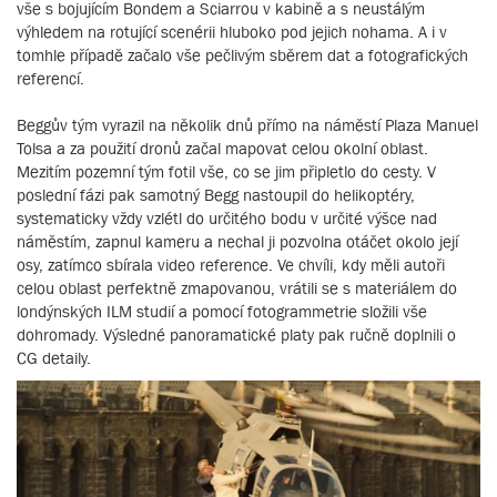
vše s bojujícím Bondem a Sciarrou v kabině a s neustálým
výhledem na rotující scenérii hluboko pod jejich nohama. A i v
tomhle případě začalo vše pečlivým sběrem dat a fotografických
referencí.
Beggův tým vyrazil na několik dnů přímo na náměstí Plaza Manuel
Tolsa a za použití dronů začal mapovat celou okolní oblast.
Mezitím pozemní tým fotil vše, co se jim připletlo do cesty. V
poslední fázi pak samotný Begg nastoupil do helikoptéry,
systematicky vždy vzlétl do určitého bodu v určité výšce nad
náměstím, zapnul kameru a nechal ji pozvolna otáčet okolo její
osy, zatímco sbírala video reference. Ve chvíli, kdy měli autoři
celou oblast perfektně zmapovanou, vrátili se s materiálem do
londýnských ILM studií a pomocí fotogrammetrie složili vše
dohromady. Výsledné panoramatické platy pak ručně doplnili o
CG detaily.