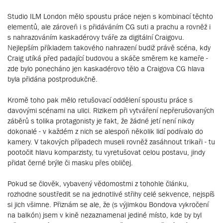
Studio ILM London mělo spoustu práce nejen s kombinací těchto
elementů, ale zároveň i s přidáváním CG suti a prachu a rovněž i
s nahrazováním kaskadérovy tváře za digitální Craigovu.
Nejlepším příkladem takového nahrazení budiž právě scéna, kdy
Craig utíká před padající budovou a skáče směrem ke kameře -
zde bylo ponecháno jen kaskadérovo tělo a Craigova CG hlava
byla přidána postprodukčně.
Kromě toho pak mělo retušovací oddělení spoustu práce s
davovými scénami na ulici. Rizikem při vytváření nepřerušovaných
záběrů s tolika protagonisty je fakt, že žádné jetí není nikdy
dokonalé - v každém z nich se alespoň několik lidí podívalo do
kamery. V takových případech museli rovněž zasáhnout trikaři - tu
pootočit hlavu komparzisty, tu vyretušovat celou postavu, jindy
přidat černé brýle či masku přes obličej.
Pokud se člověk, vybavený vědomostmi z tohohle článku,
rozhodne soustředit se na jednotlivé střihy celé sekvence, nejspíš
si jich všimne. Přiznám se ale, že (s výjimkou Bondova vykročení
na balkón) jsem v kině nezaznamenal jediné místo, kde by byl