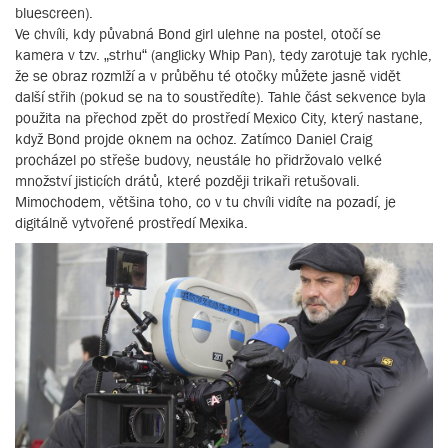
bluescreen).
Ve chvíli, kdy půvabná Bond girl ulehne na postel, otočí se
kamera v tzv. „strhu“ (anglicky Whip Pan), tedy zarotuje tak rychle,
že se obraz rozmlží a v průběhu té otočky můžete jasně vidět
další střih (pokud se na to soustředíte). Tahle část sekvence byla
použita na přechod zpět do prostředí Mexico City, který nastane,
když Bond projde oknem na ochoz. Zatímco Daniel Craig
procházel po střeše budovy, neustále ho přidržovalo velké
množství jisticích drátů, které později trikaři retušovali.
Mimochodem, většina toho, co v tu chvíli vidíte na pozadí, je
digitálně vytvořené prostředí Mexika.