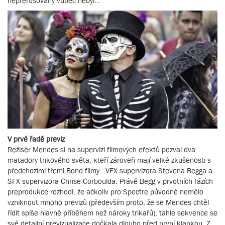
nepřerušovaný vůbec nebyl...
V prvé řadě previz
Režisér Mendes si na supervizi filmových efektů pozval dva
matadory trikového světa, kteří zároveň mají velké zkušenosti s
předchozími třemi Bond filmy - VFX supervizora Stevena Begga a
SFX supervizora Chrise Corboulda. Právě Begg v prvotních fázích
preprodukce rozhodl, že ačkoliv pro Spectre původně nemělo
vzniknout mnoho previzů (především proto, že se Mendes chtěl
řídit spíše hlavně příběhem než nároky trikařů), tahle sekvence se
své detailní previzualizace dočkala dlouho před první klapkou. Z