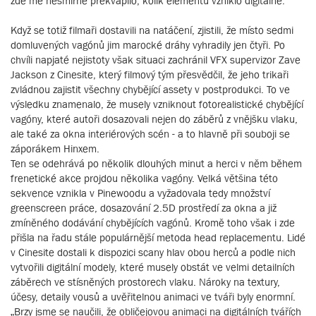
zde mě nesmírně překvapilo, kolik elementů vzniklo digitálně.
Když se totiž filmaři dostavili na natáčení, zjistili, že místo sedmi
domluvených vagónů jim marocké dráhy vyhradily jen čtyři. Po
chvíli napjaté nejistoty však situaci zachránil VFX supervizor Zave
Jackson z Cinesite, který filmový tým přesvědčil, že jeho trikaři
zvládnou zajistit všechny chybějící assety v postprodukci. To ve
výsledku znamenalo, že musely vzniknout fotorealistické chybějící
vagóny, které autoři dosazovali nejen do záběrů z vnějšku vlaku,
ale také za okna interiérových scén - a to hlavně při souboji se
záporákem Hinxem.
Ten se odehrává po několik dlouhých minut a herci v něm během
frenetické akce projdou několika vagóny. Velká většina této
sekvence vznikla v Pinewoodu a vyžadovala tedy množství
greenscreen práce, dosazování 2.5D prostředí za okna a již
zmíněného dodávání chybějících vagónů. Kromě toho však i zde
přišla na řadu stále populárnější metoda head replacementu. Lidé
v Cinesite dostali k dispozici scany hlav obou herců a podle nich
vytvořili digitální modely, které musely obstát ve velmi detailních
záběrech ve stísněných prostorech vlaku. Nároky na textury,
účesy, detaily vousů a uvěřitelnou animaci ve tváři byly enormní.
„Brzy jsme se naučili, že obličejovou animaci na digitálních tvářích