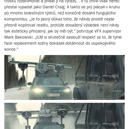
trošku rozanimovat a přidat jí na výrazu... V tu chvíli však herec
přestal vypadat jako Daniel Craig. A takto se prý plácali v kruhu
po mnoho bolestivých týdnů, než konečně dosáhli fungujícího
kompromisu. „Je to jasný důkaz toho, že někdy prostě nejde
přesně kopírovat realitu, protože dosažený výsledek není nikdy
tak esteticky přirozený, jak by měl být,“ potvrzuje VFX supervizor
Mark Bakowski. „ILM si skutečně zaslouží respekt za to, že tyhle
face replacement scény dokázali dotáhnout do uspokojivého
konce.“