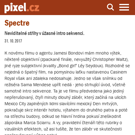
Spectre
Server o natáčení a zpracování videa
Neviditelné střihy v úžasné intro sekvenci.
31. 10. 2017
K novému filmu o agentu Jamesi Bondovi mám mnoho výtek,
některé objektivní (zpackané finále, nevyužitý Christopher Waltz),
jiné ryze subjektivní (kvality „Bond girl“ Léy Seydoux). Rozhodně se
nejedná o špatný film, na pomyslnou laťku nastavenou Casinem
Royal však ani zdaleka nedosahuje. Jedno se však snímku od
režiséra Sama Mendese upřít nedá - jeho strhující úvod, včetně
samotné intro sekvence. Ta je ve filmu předvedena jako jediný
nepřerušovaný, čtyři minuty dlouhý záběr, který začíná na ulicích
Mexico City zaplněných lidmi slavícími mexický Den mrtvých,
pokračuje skrz interiér hotelu, výtahem do druhého patra a poté
na střechu budovy, odkud se hlavní hrdina pokusí zneškodnit
záporáka Marca Sciarru. A vy, pravidelní čtenáři této rubriky o
vizuálních efektech, už asi tušíte, že ten záběr ve skutečnosti