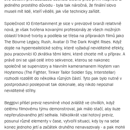
jediného prostého důvodu - byla tak náročná, že finální slovo
museli mít lidé, kteří věděli, jak vše technicky zařídit.
Společnost IO Entertainment je sice v previzové branži relativně
nová, je však tvořena kovanými profesionály ze všech možných
oblastí trikové tvorby a podílela se třeba na přípravách filmů jako
The Bourne Legacy, Rush, Avatar či The Dark Knight Rises. Když
dojde na hyperrealistické scény, které vyžadují neviditelné efekty,
jsou pracovníci IO zkrátka těmi lidmi, které chcete mít u příprav. A
právě oni se ujali celé intro sekvence, kterou se nakonec
společně se supervizory a hlavním kameramanem Hoytem van
Hoytemou (The Fighter, Tinker Tailor Soldier Spy, Interstellar)
rozhodli rozdělit do několika různých částí. Tyto pak bylo nutné v
postprodukci poslepovat tak dokonale, aby nikdo nepoznal
neviditelné střihy.
Beggovi přišel previz nesmírně vhod zvláště ve chvílích, když
celému filmovému týmu demonstroval, jak málo stačí, aby iluze
nepřerušovaného jetí selhala. Několikrát vzal hotový previz,
posunul různé elementy v čase, vytvořil situaci, kdy by na sebe
konec jednoho jetí a začátek druhého nenavazovaly - a pak mohli