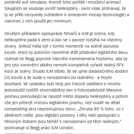
poháněli své simulace. Kromě toho pořídili i množství animací
týkajících se souboje uvnitř helikoptéry - sami však přiznávají, že
ty se příliš nevyvedly (vzhledem k omezením mocap technologie) a
nakonec z nich použili jen minimum.
Skvělým příkladem spolupráce filmařů a ILM je scéna, kdy
helikoptéra padá k zemi a dav se v panice rozbíhá na všechny
strany. Jelikož měla být v tomto momentě na scéně spousta
kouře, který by autorům nesmírně ztížil přidávání digitálního davu,
rozhodl se Begg poprosit hlavního kameramana Hoytemu, zda by
pro tyto konkrétní záběry nemohl kompletně vyřadit reálný SFX
kouř ze scény. Studio ILM slíbilo, že se ujme dodatečného dodání
CG kouře a že bude k nerozeznání od reálného - a Hoyte
souhlasil. Ve výsledku bylo tedy pro trikové oddělení o mnoho
jednodušší rozšířit shromážděný dav o fotorealistické Massive
postavy pokoušející se opustit místo dopadu helikoptéry a potom
vše jen překrýt vrstvou digitálního prachu, než snažit se dělat
compositing skrz neprostupnou clonu. „Zhruba 85 % toho, co v
záběrech vidíte, jsou digitální postavy. I díky naší spolupráci s
filmovým štábem jsou téměř k nerozeznání od těch reálných,“
pochvaluje si Begg práci ILM London.