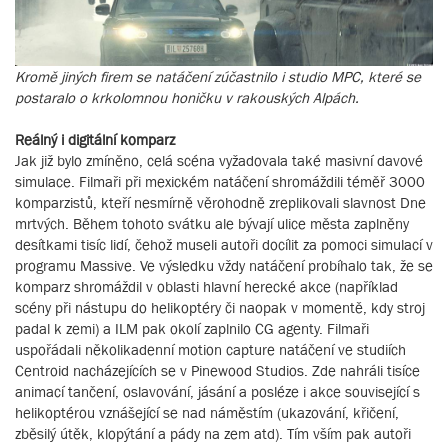
Kromě jiných firem se natáčení zúčastnilo i studio MPC, které se
postaralo o krkolomnou honičku v rakouských Alpách.
Reálný i digitální komparz
Jak již bylo zmíněno, celá scéna vyžadovala také masivní davové
simulace. Filmaři při mexickém natáčení shromáždili téměř 3000
komparzistů, kteří nesmírně věrohodně zreplikovali slavnost Dne
mrtvých. Během tohoto svátku ale bývají ulice města zaplněny
desítkami tisíc lidí, čehož museli autoři docílit za pomoci simulací v
programu Massive. Ve výsledku vždy natáčení probíhalo tak, že se
komparz shromáždil v oblasti hlavní herecké akce (například
scény při nástupu do helikoptéry či naopak v momentě, kdy stroj
padal k zemi) a ILM pak okolí zaplnilo CG agenty. Filmaři
uspořádali několikadenní motion capture natáčení ve studiích
Centroid nacházejících se v Pinewood Studios. Zde nahráli tisíce
animací tančení, oslavování, jásání a posléze i akce související s
helikoptérou vznášející se nad náměstím (ukazování, křičení,
zběsilý útěk, klopýtání a pády na zem atd). Tím vším pak autoři