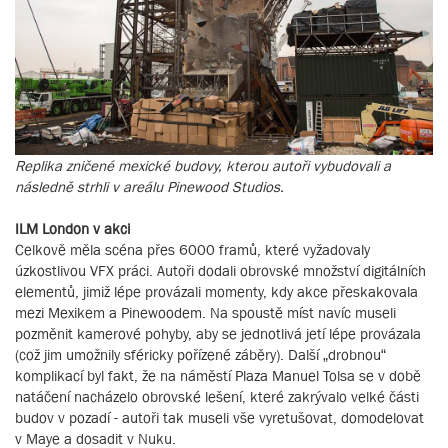
Replika zničené mexické budovy, kterou autoři vybudovali a
následně strhli v areálu Pinewood Studios.
ILM London v akci
Celkově měla scéna přes 6000 framů, které vyžadovaly
úzkostlivou VFX práci. Autoři dodali obrovské množství digitálních
elementů, jimiž lépe provázali momenty, kdy akce přeskakovala
mezi Mexikem a Pinewoodem. Na spoustě míst navíc museli
pozměnit kamerové pohyby, aby se jednotlivá jetí lépe provázala
(což jim umožnily sféricky pořízené záběry). Další „drobnou“
komplikací byl fakt, že na náměstí Plaza Manuel Tolsa se v době
natáčení nacházelo obrovské lešení, které zakrývalo velké části
budov v pozadí - autoři tak museli vše vyretušovat, domodelovat
v Maye a dosadit v Nuku.