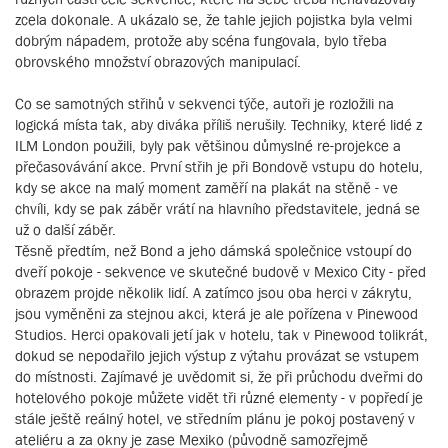
zcela dokonale. A ukázalo se, že tahle jejich pojistka byla velmi
dobrým nápadem, protože aby scéna fungovala, bylo třeba
obrovského množství obrazových manipulací.
Co se samotných střihů v sekvenci týče, autoři je rozložili na
logická místa tak, aby diváka příliš nerušily. Techniky, které lidé z
ILM London použili, byly pak většinou důmyslné re-projekce a
přečasovávání akce. První střih je při Bondově vstupu do hotelu,
kdy se akce na malý moment zaměří na plakát na stěně - ve
chvíli, kdy se pak záběr vrátí na hlavního představitele, jedná se
už o další záběr.
Těsně předtím, než Bond a jeho dámská společnice vstoupí do
dveří pokoje - sekvence ve skutečné budově v Mexico City - před
obrazem projde několik lidí. A zatímco jsou oba herci v zákrytu,
jsou vyměněni za stejnou akci, která je ale pořízena v Pinewood
Studios. Herci opakovali jetí jak v hotelu, tak v Pinewood tolikrát,
dokud se nepodařilo jejich výstup z výtahu provázat se vstupem
do místnosti. Zajímavé je uvědomit si, že při průchodu dveřmi do
hotelového pokoje můžete vidět tři různé elementy - v popředí je
stále ještě reálný hotel, ve středním plánu je pokoj postavený v
ateliéru a za okny je zase Mexiko (původně samozřejmě