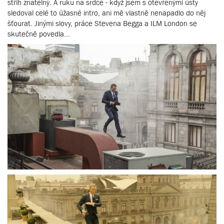
střih znatelný. A ruku na srdce - když jsem s otevřenými ústy
sledoval celé to úžasné intro, ani mě vlastně nenapadlo do něj
šťourat. Jinými slovy, práce Stevena Begga a ILM London se
skutečně povedla...