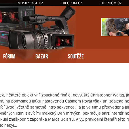
MUSICSTAGE.CZ
DJFORUM.CZ
HIFIROOM.CZ
FÓRUM
BAZAR
SOUTĚŽE
ěkteré objektivní (zpackané finále, nevyužitý Christopher Waltz), jiné
film, na pomyslnou laťku nastavenou Casinem Royal však ani zdaleka n
cí úvod, včetně samotné intro sekvence. Ta je ve filmu předvedena jak
aplněných lidmi slavícími mexický Den mrtvých, pokračuje skrz interiér 
usí zneškodnit záporáka Marca Sciarru. A vy, pravidelní čtenáři této ru
c nebyl...