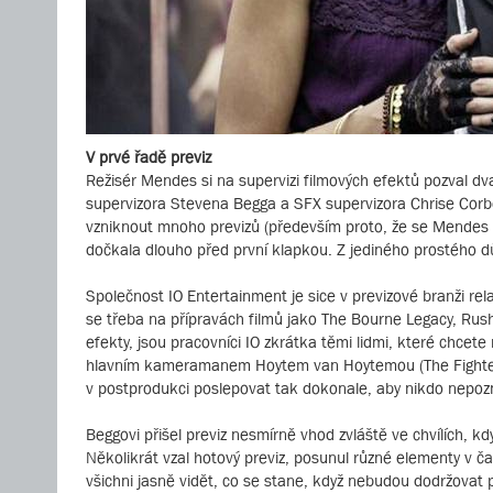
V prvé řadě previz
Režisér Mendes si na supervizi filmových efektů pozval dv
supervizora Stevena Begga a SFX supervizora Chrise Corb
vzniknout mnoho previzů (především proto, že se Mendes ch
dočkala dlouho před první klapkou. Z jediného prostého důvod
Společnost IO Entertainment je sice v previzové branži rel
se třeba na přípravách filmů jako The Bourne Legacy, Rush,
efekty, jsou pracovníci IO zkrátka těmi lidmi, které chcete
hlavním kameramanem Hoytem van Hoytemou (The Fighter, Tink
v postprodukci poslepovat tak dokonale, aby nikdo nepozna
Beggovi přišel previz nesmírně vhod zvláště ve chvílích, k
Několikrát vzal hotový previz, posunul různé elementy v ča
všichni jasně vidět, co se stane, když nebudou dodržovat p