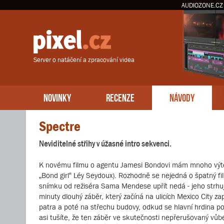
AUDIOZONE.CZ
Server o natáčení a zpracování videa
NOVINKY
RECENZE
NÁVODY
Spectre
Neviditelné střihy v úžasné intro sekvenci.
K novému filmu o agentu Jamesi Bondovi mám mnoho výtek, n
„Bond girl“ Léy Seydoux). Rozhodně se nejedná o špatný 
snímku od režiséra Sama Mendese upřít nedá - jeho strhují
minuty dlouhý záběr, který začíná na ulicích Mexico City z
patra a poté na střechu budovy, odkud se hlavní hrdina pok
asi tušíte, že ten záběr ve skutečnosti nepřerušovaný vůbe