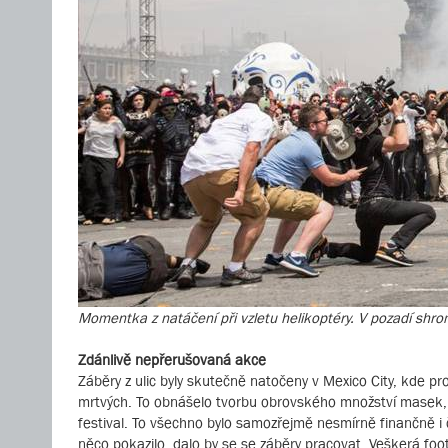
Momentka z natáčení při vzletu helikoptéry. V pozadí shr
Zdánlivě nepřerušovaná akce
Záběry z ulic byly skutečně natočeny v Mexico City, kde 
mrtvých. To obnášelo tvorbu obrovského množství masek, 
festival. To všechno bylo samozřejmě nesmírně finančně i 
něco pokazilo, dalo by se se záběry pracovat. Veškerá foot