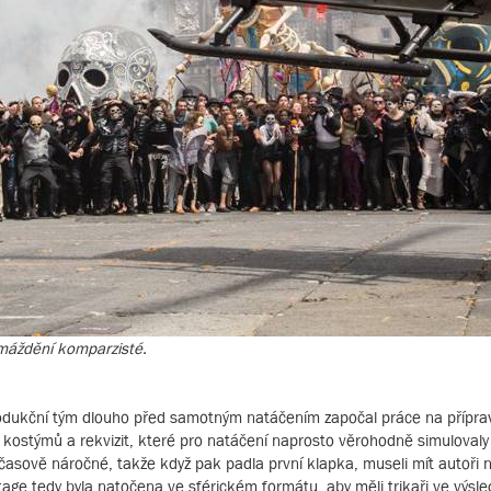
omáždění komparzisté.
produkční tým dlouho před samotným natáčením započal práce na přípra
kostýmů a rekvizit, které pro natáčení naprosto věrohodně simulovaly
časově náročné, takže když pak padla první klapka, museli mít autoři n
age tedy byla natočena ve sférickém formátu, aby měli trikaři ve výsle