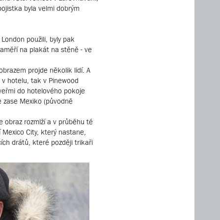
pojistka byla velmi dobrým
M London použili, byly pak
aměří na plakát na stěně - ve
brazem projde několik lidí. A
k v hotelu, tak v Pinewood
 dveřmi do hotelového pokoje
 je zase Mexiko (původně
se obraz rozmlží a v průběhu té
 Mexico City, který nastane,
h drátů, které později trikaři