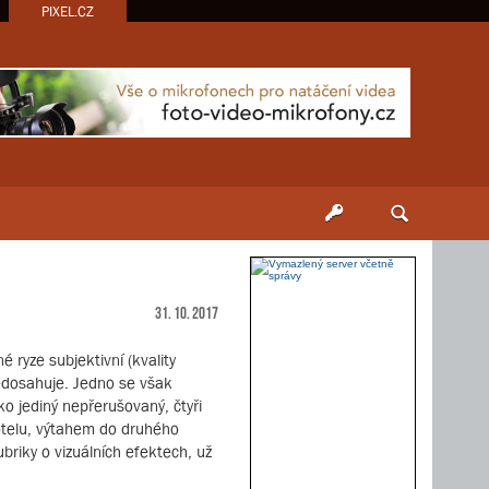
PIXEL.CZ
31. 10. 2017
 ryze subjektivní (kvality
edosahuje. Jedno se však
o jediný nepřerušovaný, čtyři
hotelu, výtahem do druhého
briky o vizuálních efektech, už