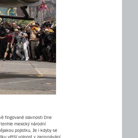
vě fingované slavnosti Dne
 tenhle mexický národní
ějakou pojistku, že i kdyby se
dku větší volnost v zarovnávání,