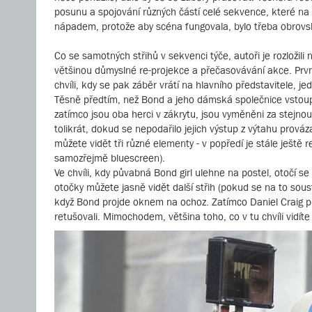
posunu a spojování různých částí celé sekvence, které na 
nápadem, protože aby scéna fungovala, bylo třeba obrovs
Co se samotných střihů v sekvenci týče, autoři je rozložili n
většinou důmyslné re-projekce a přečasovávání akce. Prvn
chvíli, kdy se pak záběr vrátí na hlavního představitele, je
Těsně předtím, než Bond a jeho dámská společnice vstoupí
zatímco jsou oba herci v zákrytu, jsou vyměněni za stejnou 
tolikrát, dokud se nepodařilo jejich výstup z výtahu prov
můžete vidět tři různé elementy - v popředí je stále ještě
samozřejmě bluescreen).
Ve chvíli, kdy půvabná Bond girl ulehne na postel, otočí se
otočky můžete jasně vidět další střih (pokud se na to sous
když Bond projde oknem na ochoz. Zatímco Daniel Craig proc
retušovali. Mimochodem, většina toho, co v tu chvíli vidíte