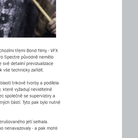
chozími třemi Bond filmy - VFX
 pro Spectre původně nemělo
 své detailní previzualizace
k vše technicky zařídit.
lastí trikové tvorby a podílela
 které vyžadují neviditelné
nec společně se supervizory a
ných částí. Tyto pak bylo nutné
erušovaného jetí selhala.
ého nenavazovaly - a pak mohli