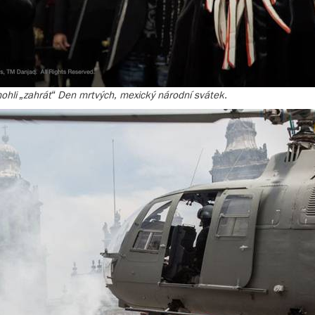
ohli „zahrát“ Den mrtvých, mexický národní svátek.