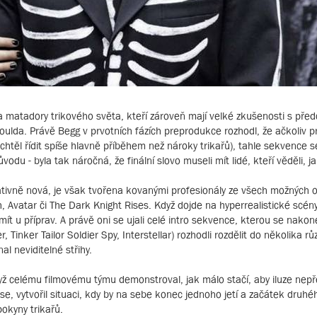
a matadory trikového světa, kteří zároveň mají velké zkušenosti s před
oulda. Právě Begg v prvotních fázích preprodukce rozhodl, že ačkoliv
těl řídit spíše hlavně příběhem než nároky trikařů), tahle sekvence se
u - byla tak náročná, že finální slovo museli mít lidé, kteří věděli, ja
ativně nová, je však tvořena kovanými profesionály ze všech možných ob
 Avatar či The Dark Knight Rises. Když dojde na hyperrealistické scény,
 mít u příprav. A právě oni se ujali celé intro sekvence, kterou se nako
er Tailor Soldier Spy, Interstellar) rozhodli rozdělit do několika růz
l neviditelné střihy.
dyž celému filmovému týmu demonstroval, jak málo stačí, aby iluze nepř
se, vytvořil situaci, kdy by na sebe konec jednoho jetí a začátek druh
okyny trikařů.