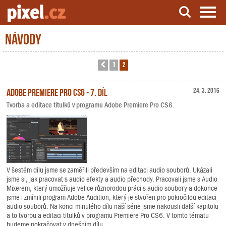
Návody
Server o natáčení a zpracování videa
1
2
Předchozí
Adobe Premiere Pro CS6 - 7. díl
24. 3. 2016
Tvorba a editace titulků v programu Adobe Premiere Pro CS6.
V šestém dílu jsme se zaměřili především na editaci audio souborů. Ukázali
jsme si, jak pracovat s audio efekty a audio přechody. Pracovali jsme s Audio
Mixerem, který umožňuje velice různorodou práci s audio soubory a dokonce
jsme i zmínili program Adobe Audition, který je stvořen pro pokročilou editaci
audio souborů. Na konci minulého dílu naší série jsme nakousli další kapitolu
a to tvorbu a editaci titulků v programu Premiere Pro CS6. V tomto tématu
budeme pokračovat v dnešním dílu....