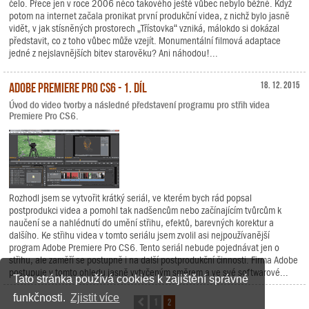
čelo. Přece jen v roce 2006 něco takového ještě vůbec nebylo běžné. Když
potom na internet začala pronikat první produkční videa, z nichž bylo jasně
vidět, v jak stísněných prostorech „Třístovka“ vzniká, málokdo si dokázal
představit, co z toho vůbec může vzejít. Monumentální filmová adaptace
jedné z nejslavnějších bitev starověku? Ani náhodou!...
Adobe Premiere Pro CS6 - 1. díl
18. 12. 2015
Úvod do video tvorby a následné představení programu pro střih videa
Premiere Pro CS6.
Rozhodl jsem se vytvořit krátký seriál, ve kterém bych rád popsal
postprodukci videa a pomohl tak nadšencům nebo začínajícím tvůrcům k
naučení se a nahlédnutí do umění střihu, efektů, barevných korektur a
dalšího. Ke střihu videa v tomto seriálu jsem zvolil asi nejpoužívanější
program Adobe Premiere Pro CS6. Tento seriál nebude pojednávat jen o
střihu, ale zaměří se postupně i na další postprodukční činnosti. Firma Adobe
postupuje v tomto ohledu jasně vytyčeným směrem a ve své softwarové...
Tato stránka používá cookies k zajištění správné
funkčnosti.
Zjistit více
1
2
Předchozí