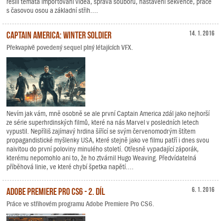
řešili témata importování videa, správa souborů, nastavení sekvence, práce
s časovou osou a základní střih....
Captain America: Winter Soldier
14. 1. 2016
Překvapivě povedený sequel plný létajících VFX.
Nevím jak vám, mně osobně se ale první Captain America zdál jako nejhorší
ze série superhrdinských filmů, které na nás Marvel v posledních letech
vypustil. Nepříliš zajímavý hrdina šířící se svým červenomodrým štítem
propagandistické myšlenky USA, které stejně jako ve filmu patří i dnes svou
naivitou do první poloviny minulého století. Otřesně vypadající záporák,
kterému nepomohlo ani to, že ho ztvárnil Hugo Weaving. Předvídatelná
příběhová linie, ve které chybí špetka napětí....
Adobe Premiere Pro CS6 - 2. díl
6. 1. 2016
Práce ve střihovém programu Adobe Premiere Pro CS6.