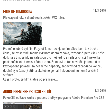
Edge of Tomorrow
11. 3. 2016
Překvapení roku v drsně realistickém VFX hávu.
Pro mě osobně byl film Edge of Tomorrow zjevením. Sice jsem tak trochu
čekal, že by se z něj mohla vyklubat dobrá zábava, rozhodně jsem však nešel
do kina s tím, že jdu na (alespoň pro mě) jedno z nejlepších sci-fi několika
posledních let. Jsem si vědom toho, že mnozí to tak neviděli, já tento film
každopádně považuji za nesmírně nápaditý, zábavný od začátku do konce,
doplněný o úžasný střih a skutečně geniální skloubení humorné a vážné
stránky.
Už jen proto, že film krátce po premiéře...
Adobe Premiere Pro CS6 - 6. díl
8. 3. 2016
Pokročilá editace zvuku a práce s titulky v programu Adobe Premiere Pro CS6.