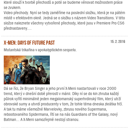
které slouží k tvorbě přechodů a poté se budeme věnovat možnostem práce
se zvukem.
Video přechody. Nyní se tedy zaměříme na poslední složku, která je na pátém
místě v efektovém okně. Jedná se o složku s názvem Video Transitions. V této
složce naleznete všechny vytvořené přechody, které jsou v Premiere Pro CS6
přednastaveny....
X-Men: Days of Future Past
15. 2. 2016
Mutantská trikařina v apokalyptickém sequelu.
Dá se říci, že Bryan Singer a jeho první X-Meni nastartovali v roce 2000
trend, který v dnešní době přerostl v mánii. Díky ní se do kin zhruba každý
půlrok vyřítí minimálně jeden megalomanský superhrdinský film, který utrží
obrovské sumy a utvrdí producenty v tom, že tohle téma dneska zkrátka frčí.
A tak tu máme všemožné Marvelovky, zbrusu nového Supermana,
rebootovaného Spidermana, řítí se na nás Guardians of the Galaxy, nový
Batman... A X-Meni samozřejmě nestojí stranou.