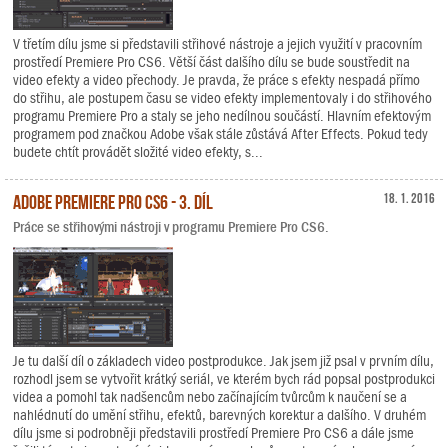
V třetím dílu jsme si představili střihové nástroje a jejich využití v pracovním
prostředí Premiere Pro CS6. Větší část dalšího dílu se bude soustředit na
video efekty a video přechody. Je pravda, že práce s efekty nespadá přímo
do střihu, ale postupem času se video efekty implementovaly i do střihového
programu Premiere Pro a staly se jeho nedílnou součástí. Hlavním efektovým
programem pod značkou Adobe však stále zůstává After Effects. Pokud tedy
budete chtít provádět složité video efekty, s...
Adobe Premiere Pro CS6 - 3. díl
18. 1. 2016
Práce se střihovými nástroji v programu Premiere Pro CS6.
Je tu další díl o základech video postprodukce. Jak jsem již psal v prvním dílu,
rozhodl jsem se vytvořit krátký seriál, ve kterém bych rád popsal postprodukci
videa a pomohl tak nadšencům nebo začínajícím tvůrcům k naučení se a
nahlédnutí do umění střihu, efektů, barevných korektur a dalšího. V druhém
dílu jsme si podrobněji představili prostředí Premiere Pro CS6 a dále jsme