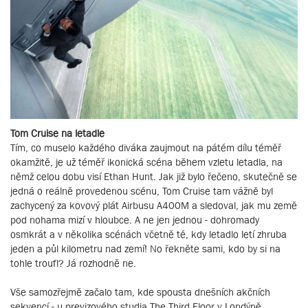
Tom Cruise na letadle
Tím, co muselo každého diváka zaujmout na pátém dílu téměř
okamžitě, je už téměř ikonická scéna během vzletu letadla, na
němž celou dobu visí Ethan Hunt. Jak již bylo řečeno, skutečně se
jedná o reálně provedenou scénu, Tom Cruise tam vážně byl
zachycený za kovový plát Airbusu A400M a sledoval, jak mu země
pod nohama mizí v hloubce. A ne jen jednou - dohromady
osmkrát a v několika scénách včetně té, kdy letadlo letí zhruba
jeden a půl kilometru nad zemí! No řekněte sami, kdo by si na
tohle troufl? Já rozhodně ne.
Vše samozřejmě začalo tam, kde spousta dnešních akčních
sekvencí - u previzového studia The Third Floor v Londýně.