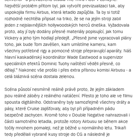
Největší problém přitom byl, jak vytvořit previzualizaci tak, aby
uspokojila firmu Airbus, která letadlo zapůjčila. Ta by si totiž
rozhodně nechtěla připsat na triko, že se na jejím stroji zabil
jeden z nejslavnějších hollywoodských herců dneška. Vyžadovala
proto, aby jí byly dodány přesné materiály popisující, jak tomu
Vickery a jeho tým hodlají předejít. „Přesně jsme vypracovali plány
toho, jak bude Tom zavěšen, kam umístíme kameru, kam
všechny potřebné rigy a pomocné stroje přepravující aparáty. Náš
hlavní kaskadérský koordinátor Wade Eastwood a supervizor
speciálních efektů Dominic Tuohy naštěstí věděli přesně, co
dělají.“ Nakonec vše prošlo i přes extra přísnou komisi Airbusu - a
celá bláznivá scéna dostala zelenou.
Scéna působí nesmírně reálně právě proto, že jejím základem
jsou reálné záběry z reálného natáčení. Přesto je toho ale ve filmu
spousta digitálního. Odstraněny byly samozřejmě všechny dráty a
pásy, které Cruise zajišťovaly, aby byl při případném pádu
bezpečně zachycen. Kromě toho v Double Negative nahrazovali i
části samotného letadla, protože rotory Airbusu se během akce
točily mnohem pomaleji, než je běžné u normálního letu. Trikaři
tedy předělali vybrané kusy stroje do CG a následně je