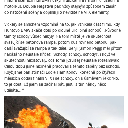
mnoha scénách řídil BMW úzkými uličkami a na dálnici usedl na
motorku). Double Negative pak vždy stejným způsobem zasáhli
do natočené scény a doplnili ji o neviditelné VFX elementy.
Vickery se smíchem vzpomíná na to, jak vznikala část filmu, kdy
Huntovo BMW skáče dolů po dlouhé ulici plné schodů. „Původně
tam ty schody vůbec nebyly. Na tom místě je ve skutečnosti
svažující se betonová rampa, potom kus rovného betonu, pak
další svažující se rampa a tak dále. Benji (Simon Pegg) měl přitom
nakázáno neustále křičet: 'Schody, schody, schody!', i když ve
skutečnosti nexistovaly, což Toma [Cruise] neustále rozesmívalo.
Celou dobu jsme nicméně pracovali s těmito záběry bez schodů.
Když jsme pak střihači Eddie Hamiltonovi konečně po čtyřech
měsících dodali finální VFX i se schody, on s úsměvem řekl: 'No,
to je dost. Už jsem se začínal bát, jestli s tím někdy něco
uděláte...'“