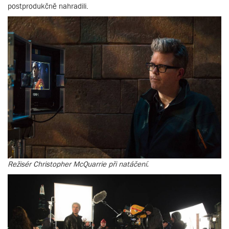
postprodukčně nahradili.
Režisér Christopher McQuarrie při natáčení.