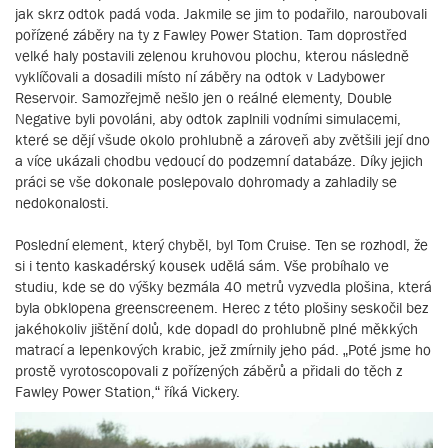
jak skrz odtok padá voda. Jakmile se jim to podařilo, naroubovali
pořízené záběry na ty z Fawley Power Station. Tam doprostřed
velké haly postavili zelenou kruhovou plochu, kterou následně
vyklíčovali a dosadili místo ní záběry na odtok v Ladybower
Reservoir. Samozřejmě nešlo jen o reálné elementy, Double
Negative byli povoláni, aby odtok zaplnili vodními simulacemi,
které se dějí všude okolo prohlubně a zároveň aby zvětšili její dno
a více ukázali chodbu vedoucí do podzemní databáze. Díky jejich
práci se vše dokonale poslepovalo dohromady a zahladily se
nedokonalosti.
Poslední element, který chyběl, byl Tom Cruise. Ten se rozhodl, že
si i tento kaskadérský kousek udělá sám. Vše probíhalo ve
studiu, kde se do výšky bezmála 40 metrů vyzvedla plošina, která
byla obklopena greenscreenem. Herec z této plošiny seskočil bez
jakéhokoliv jištění dolů, kde dopadl do prohlubně plné měkkých
matrací a lepenkových krabic, jež zmírnily jeho pád. „Poté jsme ho
prostě vyrotoscopovali z pořízených záběrů a přidali do těch z
Fawley Power Station,“ říká Vickery.