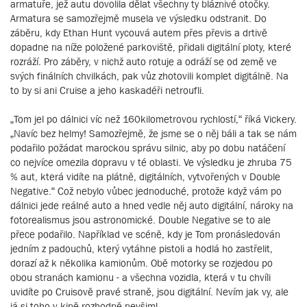
armatuře, jež autu dovolila dělat všechny ty bláznivé otočky.
Armatura se samozřejmě musela ve výsledku odstranit. Do
záběru, kdy Ethan Hunt vycouvá autem přes převis a drtivě
dopadne na níže položené parkoviště, přidali digitální ploty, které
rozráží. Pro záběry, v nichž auto rotuje a odráží se od země ve
svých finálních chvilkách, pak vůz zhotovili komplet digitálně. Na
to by si ani Cruise a jeho kaskadéři netroufli.
„Tom jel po dálnici víc než 160kilometrovou rychlostí,“ říká Vickery.
„Navíc bez helmy! Samozřejmě, že jsme se o něj báli a tak se nám
podařilo požádat marockou správu silnic, aby po dobu natáčení
co nejvíce omezila dopravu v té oblasti. Ve výsledku je zhruba 75
% aut, která vidíte na plátně, digitálních, vytvořených v Double
Negative.“ Což nebylo vůbec jednoduché, protože když vám po
dálnici jede reálné auto a hned vedle něj auto digitální, nároky na
fotorealismus jsou astronomické. Double Negative se to ale
přece podařilo. Například ve scéně, kdy je Tom pronásledován
jedním z padouchů, který vytáhne pistoli a hodlá ho zastřelit,
dorazí až k několika kamionům. Obě motorky se rozjedou po
obou stranách kamionu - a všechna vozidla, která v tu chvíli
uvidíte po Cruisově pravé straně, jsou digitální. Nevím jak vy, ale
já si toho v kině rozhodně nevšiml.