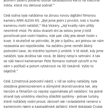
jediném záběru podařilo dostat databázovou kartu na všechna
místa, která mu diktoval scénář.“
Celá scéna byla natáčena na zbrusu novou digitální filmovou
kameru ARRI ALEXA 65. „Byli jsme jedni z prvních, kdo s touhle
kamerou mohl natáčet,“ říká Vickery. „Její kvality nám přišly
nesmírně vhod. Po dobu dvaceti dní za sebou jsme ji totiž
ponořovali pod vodní hladinu, kde pak vždy jela deset hodin v
kuse. A skutečně se potvrdilo, že jde o špičku, ani jednou se nám
nezasekla ani nepoškodila. Na začátku jsme neměli žádný
podvodní case, do kterého bychom ji umístili. V té době, kdy jsme
natáčeli, byla zkrátka tak nová, že žádný nebyl k sehnání. A tak
se náš hlavní kameraman Pete Romano rozhodl vytvořit si ho
sám v počítači a potom vytisknout na 3D tiskárně. Vyšlo to
báječně.“
Celá 12metrová podvodní nádrž, v níž se scény natáčely, byla
obložena greenscreenem a důmyslně zkonstruována tak, aby
hercům a filmařům co nejvíce vypomáhala při natáčení. Na jedné
straně byly umístěny všechny důležité systémy - jednak turbíny,
které roztáčely vodní proud, zároveň ale i ovladatelné rameno s
kamerovým rigem a kaskadérské zařízení, které dokázalo Cruise