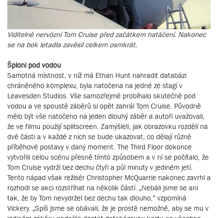
Viditelně nervózní Tom Cruise před začátkem natáčení. Nakonec
se na bok letadla zavěsil celkem osmkrát.
Špioni pod vodou
Samotná místnost, v níž má Ethan Hunt nahradit databázi
chráněného komplexu, byla natočena na jedné ze stagí v
Leavesden Studios. Vše samozřejmě probíhalo skutečně pod
vodou a ve spoustě záběrů si opět zahrál Tom Cruise. Původně
mělo být vše natočeno na jeden dlouhý záběr a autoři uvažovali,
že ve filmu použijí splitscreen. Zamýšleli, jak obrazovku rozdělí na
dvě části a v každé z nich se bude ukazovat, co dělají různé
příběhové postavy v daný moment. The Third Floor dokonce
vytvořili celou scénu přesně tímto způsobem a v ní se počítalo, že
Tom Cruise vydrží bez dechu čtyři a půl minuty v jediném jetí.
Tento nápad však režisér Christopher McQuarrie nakonec zavrhl a
rozhodl se akci rozstříhat na několik částí. „Nebáli jsme se ani
tak, že by Tom nevydržel bez dechu tak dlouho,“ vzpomíná
Vickery. „Spíš jsme se obávali, že je prostě nemožné, aby se mu v