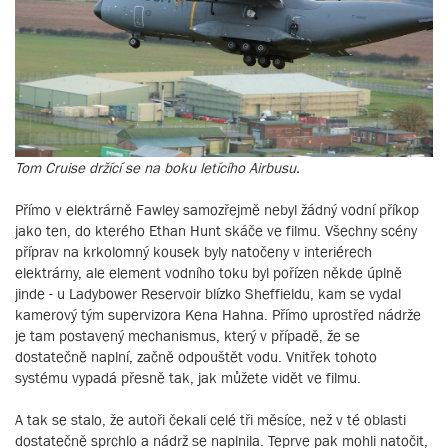
Tom Cruise držící se na boku letícího Airbusu.
Přímo v elektrárně Fawley samozřejmě nebyl žádný vodní příkop
jako ten, do kterého Ethan Hunt skáče ve filmu. Všechny scény
příprav na krkolomný kousek byly natočeny v interiérech
elektrárny, ale element vodního toku byl pořízen někde úplně
jinde - u Ladybower Reservoir blízko Sheffieldu, kam se vydal
kamerový tým supervizora Kena Hahna. Přímo uprostřed nádrže
je tam postavený mechanismus, který v případě, že se
dostatečně naplní, začně odpouštět vodu. Vnitřek tohoto
systému vypadá přesně tak, jak můžete vidět ve filmu.
A tak se stalo, že autoři čekali celé tři měsíce, než v té oblasti
dostatečně sprchlo a nádrž se naplnila. Teprve pak mohli natočit,