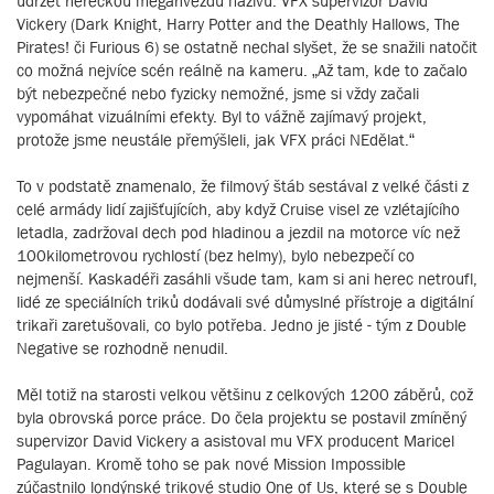
udržet hereckou megahvězdu naživu. VFX supervizor David
Vickery (Dark Knight, Harry Potter and the Deathly Hallows, The
Pirates! či Furious 6) se ostatně nechal slyšet, že se snažili natočit
co možná nejvíce scén reálně na kameru. „Až tam, kde to začalo
být nebezpečné nebo fyzicky nemožné, jsme si vždy začali
vypomáhat vizuálními efekty. Byl to vážně zajímavý projekt,
protože jsme neustále přemýšleli, jak VFX práci NEdělat.“
To v podstatě znamenalo, že filmový štáb sestával z velké části z
celé armády lidí zajišťujících, aby když Cruise visel ze vzlétajícího
letadla, zadržoval dech pod hladinou a jezdil na motorce víc než
100kilometrovou rychlostí (bez helmy), bylo nebezpečí co
nejmenší. Kaskadéři zasáhli všude tam, kam si ani herec netroufl,
lidé ze speciálních triků dodávali své důmyslné přístroje a digitální
trikaři zaretušovali, co bylo potřeba. Jedno je jisté - tým z Double
Negative se rozhodně nenudil.
Měl totiž na starosti velkou většinu z celkových 1200 záběrů, což
byla obrovská porce práce. Do čela projektu se postavil zmíněný
supervizor David Vickery a asistoval mu VFX producent Maricel
Pagulayan. Kromě toho se pak nové Mission Impossible
zúčastnilo londýnské trikové studio One of Us, které se s Double