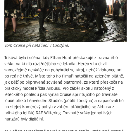
Tom Cruise při natáčení v Londýně.
Triková byla i scéna, kdy Ethan Hunt přeskakuje z travnatého
vršku na křídlo rozjíždějícího se letadla. Herec v tu chvíli
samozřejmě neskáče na pohybující se stroj, neběží dokonce ani
po reálné trávě. Místo toho ho filmaři natočili na zeleném plátně,
jak běží po připravené zdvižené platformě, ze které přeskočil na
praktický model křídla Airbusu. Pro záběr skoku natočený z
leteckého pohledu pak vyňali Cruise sprintujícího po travnaté
louce blízko Leavesden Studios (poblíž Londýna) a napasovali ho
na stejný kamerový pohyb v záběru otáčejícího se Airbusu z
britského letiště RAF Wittering. Travnaté vršky jednotlivých
hangárů byly digitální.