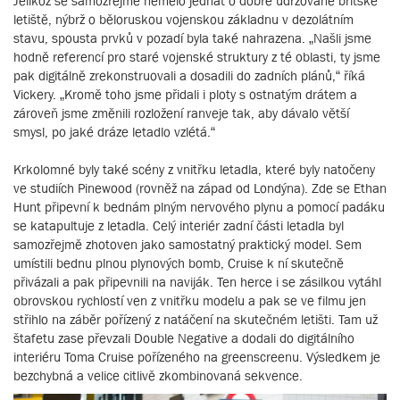
Jelikož se samozřejmě nemělo jednat o dobře udržované britské
letiště, nýbrž o běloruskou vojenskou základnu v dezolátním
stavu, spousta prvků v pozadí byla také nahrazena. „Našli jsme
hodně referencí pro staré vojenské struktury z té oblasti, ty jsme
pak digitálně zrekonstruovali a dosadili do zadních plánů,“ říká
Vickery. „Kromě toho jsme přidali i ploty s ostnatým drátem a
zároveň jsme změnili rozložení ranveje tak, aby dávalo větší
smysl, po jaké dráze letadlo vzlétá.“
Krkolomné byly také scény z vnitřku letadla, které byly natočeny
ve studiích Pinewood (rovněž na západ od Londýna). Zde se Ethan
Hunt připevní k bednám plným nervového plynu a pomocí padáku
se katapultuje z letadla. Celý interiér zadní části letadla byl
samozřejmě zhotoven jako samostatný praktický model. Sem
umístili bednu plnou plynových bomb, Cruise k ní skutečně
přivázali a pak připevnili na naviják. Ten herce i se zásilkou vytáhl
obrovskou rychlostí ven z vnitřku modelu a pak se ve filmu jen
střihlo na záběr pořízený z natáčení na skutečném letišti. Tam už
štafetu zase převzali Double Negative a dodali do digitálního
interiéru Toma Cruise pořízeného na greenscreenu. Výsledkem je
bezchybná a velice citlivě zkombinovaná sekvence.