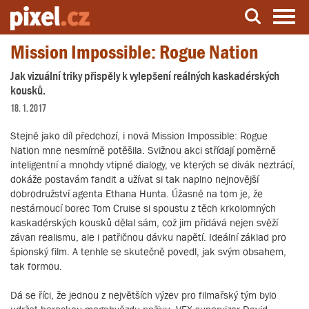
Mission Impossible: Rogue Nation
Server o natáčení a zpracování videa
Jak vizuální triky přispěly k vylepšení reálných kaskadérských
kousků.
18. 1. 2017
Stejně jako díl předchozí, i nová Mission Impossible: Rogue
Nation mne nesmírně potěšila. Svižnou akci střídají poměrně
inteligentní a mnohdy vtipné dialogy, ve kterých se divák neztrácí,
dokáže postavám fandit a užívat si tak naplno nejnovější
dobrodružství agenta Ethana Hunta. Úžasné na tom je, že
nestárnoucí borec Tom Cruise si spoustu z těch krkolomných
kaskadérských kousků dělal sám, což jim přidává nejen svěží
závan realismu, ale i patřičnou dávku napětí. Ideální základ pro
špionský film. A tenhle se skutečně povedl, jak svým obsahem,
tak formou.
Dá se říci, že jednou z největších výzev pro filmařský tým bylo