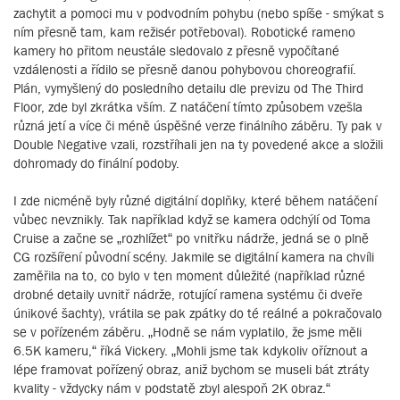
zachytit a pomoci mu v podvodním pohybu (nebo spíše - smýkat s
ním přesně tam, kam režisér potřeboval). Robotické rameno
kamery ho přitom neustále sledovalo z přesně vypočítané
vzdálenosti a řídilo se přesně danou pohybovou choreografií.
Plán, vymyšlený do posledního detailu dle previzu od The Third
Floor, zde byl zkrátka vším. Z natáčení tímto způsobem vzešla
různá jetí a více či méně úspěšné verze finálního záběru. Ty pak v
Double Negative vzali, rozstříhali jen na ty povedené akce a složili
dohromady do finální podoby.
I zde nicméně byly různé digitální doplňky, které během natáčení
vůbec nevznikly. Tak například když se kamera odchýlí od Toma
Cruise a začne se „rozhlížet“ po vnitřku nádrže, jedná se o plně
CG rozšíření původní scény. Jakmile se digitální kamera na chvíli
zaměřila na to, co bylo v ten moment důležité (například různé
drobné detaily uvnitř nádrže, rotující ramena systému či dveře
únikové šachty), vrátila se pak zpátky do té reálné a pokračovalo
se v pořízeném záběru. „Hodně se nám vyplatilo, že jsme měli
6.5K kameru,“ říká Vickery. „Mohli jsme tak kdykoliv oříznout a
lépe framovat pořízený obraz, aniž bychom se museli bát ztráty
kvality - vždycky nám v podstatě zbyl alespoň 2K obraz.“