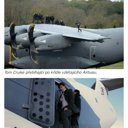
Tom Cruise přebíhající po křídle vzlétajícího Airbusu.