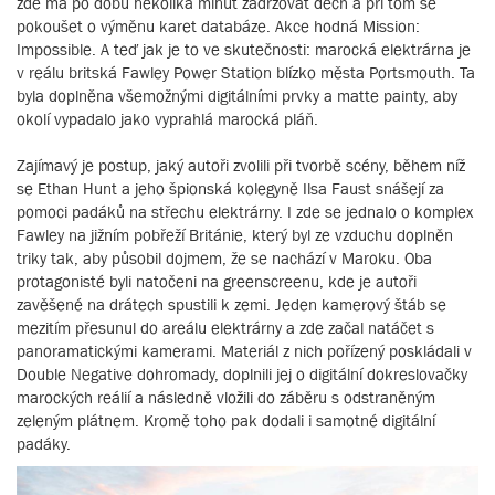
zde má po dobu několika minut zadržovat dech a při tom se
pokoušet o výměnu karet databáze. Akce hodná Mission:
Impossible. A teď jak je to ve skutečnosti: marocká elektrárna je
v reálu britská Fawley Power Station blízko města Portsmouth. Ta
byla doplněna všemožnými digitálními prvky a matte painty, aby
okolí vypadalo jako vyprahlá marocká pláň.
Zajímavý je postup, jaký autoři zvolili při tvorbě scény, během níž
se Ethan Hunt a jeho špionská kolegyně Ilsa Faust snášejí za
pomoci padáků na střechu elektrárny. I zde se jednalo o komplex
Fawley na jižním pobřeží Británie, který byl ze vzduchu doplněn
triky tak, aby působil dojmem, že se nachází v Maroku. Oba
protagonisté byli natočeni na greenscreenu, kde je autoři
zavěšené na drátech spustili k zemi. Jeden kamerový štáb se
mezitím přesunul do areálu elektrárny a zde začal natáčet s
panoramatickými kamerami. Materiál z nich pořízený poskládali v
Double Negative dohromady, doplnili jej o digitální dokreslovačky
marockých reálií a následně vložili do záběru s odstraněným
zeleným plátnem. Kromě toho pak dodali i samotné digitální
padáky.