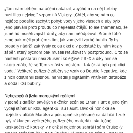
„Tom nám během natáčení nakázal, abychom na něj turbíny
pustili co nejvíce,“ vzpomíná Vickery. „Chtěl, aby se nám co
nejlépe podařilo zachytit pohyb vody v jeho vlasech a aby bylo
jeho plavání proti proudu co nejrealističtější. To ale znamenalo, že
jsme ho museli zajistit dráty, aby nám neodplaval. Kromě toho
jsme pak měli problém s tím, jak zamezit tvorbě bublin. Ty by
proudily nádrží, zakrývaly celou akci a v podstatě by nám kazily
záběr, který bychom pak museli retušovat v postprodukci. O to se
naštěstí postarali naši zkušení kolegové z SFX a díky nim se
skoro zdálo, že se Tom vznáší v prostoru - tak čistá byla proudící
voda.“ Veškeré pořízené záběry se vzaly do Double Negative, kde
z nich odstranili zelenou, nahradili ji digitálním vnitřkem databáze
a dodali CG bubliny.
Nebezpečná jízda marockými reáliemi
V jedné z dalších skvělých akčních scén se Ethan Hunt a jeho tým
vydají stíhat uniklou agentku Ilsu Faust. Divoká honička se
rozjede v ulicích Maroka a postupně se přesune na dálnici. I zde
byly základem veškerého pořízeného materiálu skutečné
kaskadérské kousky, v nichž si nejednou zahrál i sám Cruise (v