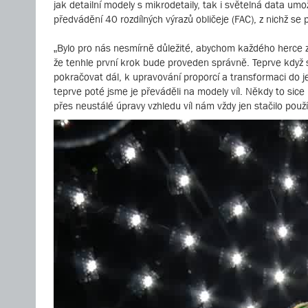
jak detailní modely s mikrodetaily, tak i světelná data um
předvádění 40 rozdílných výrazů obličeje (FAC), z nichž se 
„Bylo pro nás nesmírně důležité, abychom každého herce zach
že tenhle první krok bude proveden správně. Teprve když se
pokračovat dál, k upravování proporcí a transformaci do j
teprve poté jsme je převáděli na modely víl. Někdy to sic
přes neustálé úpravy vzhledu víl nám vždy jen stačilo pou