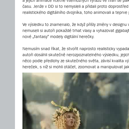
a jejich animace včetně všemožných výrazů ve tváři se pak r
času. Jenže v DD si to nemysleli a přidali proto doprostřed
realistického digitálního dvojníka, toho animovali a teprv
Ve výsledku to znamenalo, že když přišly změny v designu ví
nemuseli si autoři pokaždé trhat vlasy a vyhazovat gigabaj
nové „fantasy“ modely digitální herečky.
Nemusím snad říkat, že stvořit naprosto realisticky vypada
autoři dosáhli skutečně nerozpoznatelného výsledku, jejich
něco podle předlohy ze skutečného světa, závisí kvalita vý
hereček, s níž si mohli otáčet, zoomovat a manipulovat ja