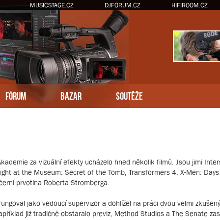
MUSICSTAGE.CZ
DJFORUM.CZ
HIFIROOM.CZ
FÓRUM
BAZAR
SOUTĚŽE
kademie za vizuální efekty ucházelo hned několik filmů. Jsou jimi Inter
, Night at the Museum: Secret of the Tomb, Transformers 4, X-Men: Days 
černí prvotina Roberta Stromberga.
ý fungoval jako vedoucí supervizor a dohlížel na práci dvou velmi zkušený
 například již tradičně obstaralo previz, Method Studios a The Senate z