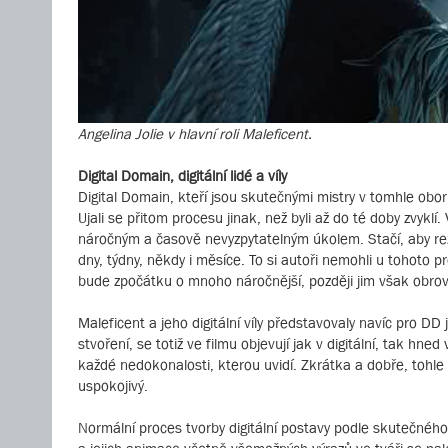
Angelina Jolie v hlavní roli Maleficent.
Digital Domain, digitální lidé a víly
Digital Domain, kteří jsou skutečnými mistry v tomhle obo
Ujali se přitom procesu jinak, než byli až do té doby zvyklí
náročným a časově nevyzpytatelným úkolem. Stačí, aby rež
dny, týdny, někdy i měsíce. To si autoři nemohli u tohoto pr
bude zpočátku o mnoho náročnější, později jim však obrov
Maleficent a jeho digitální víly představovaly navíc pro D
stvoření, se totiž ve filmu objevují jak v digitální, tak h
každé nedokonalosti, kterou uvidí. Zkrátka a dobře, tohle
uspokojivý.
Normální proces tvorby digitální postavy podle skutečnéh