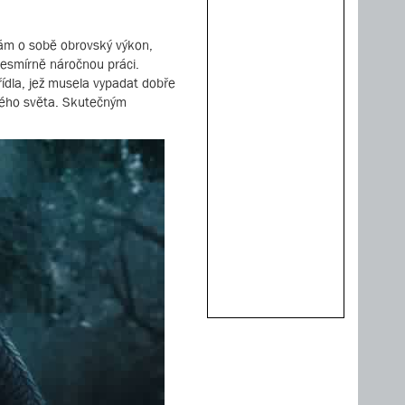
 sám o sobě obrovský výkon,
nesmírně náročnou práci.
křídla, jež musela vypadat dobře
ového světa. Skutečným