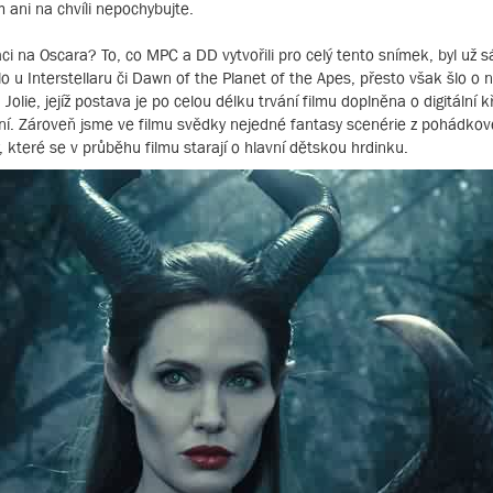
om ani na chvíli nepochybujte.
aci na Oscara? To, co MPC a DD vytvořili pro celý tento snímek, byl už
 u Interstellaru či Dawn of the Planet of the Apes, přesto však šlo o 
Jolie, jejíž postava je po celou délku trvání filmu doplněna o digitální 
rmní. Zároveň jsme ve filmu svědky nejedné fantasy scenérie z pohádk
, které se v průběhu filmu starají o hlavní dětskou hrdinku.