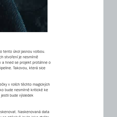
ro tento úkol jasnou volbou.
ých stvoření je nesmírně
v a hned se projekt protáhne o
pipeline. Takovou, která sice
rečky v rolích těchto magických
 oko bude nesmírně kritické ke
 jestli bude výsledek
 naskenovat. Naskenovaná data