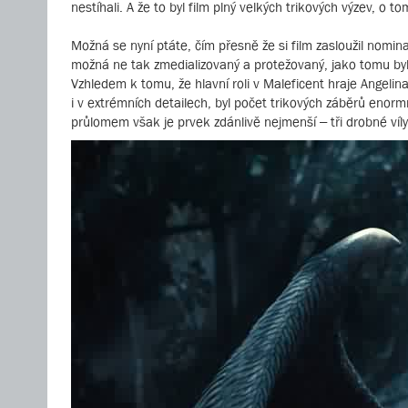
nestíhali. A že to byl film plný velkých trikových výzev, o t
Možná se nyní ptáte, čím přesně že si film zasloužil nomin
možná ne tak zmedializovaný a protežovaný, jako tomu bylo
Vzhledem k tomu, že hlavní roli v Maleficent hraje Angelina 
i v extrémních detailech, byl počet trikových záběrů eno
průlomem však je prvek zdánlivě nejmenší – tři drobné víly