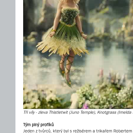
Tři víly - zleva Thistletwit (Juno Temple), Knotgrass (Imelda 
Tým plný profíků
Jeden z tvůrců, který byl s režisérem a trikařem Roberte