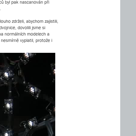
rců byl pak nascanován při
.
uho zdrželi, abychom zajistili,
ojnice, dovolili jsme si
i na normálních modelech a
esmírně vyplatil, protože i