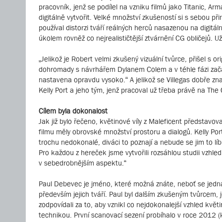
pracovník, jenž se podílel na vzniku filmů jako Titanic, 
digitálně vytvořit. Velké množství zkušeností si s sebou 
používal distorzi tváří reálných herců nasazenou na digitá
úkolem rovněž co nejrealističtější ztvárnění CG obličejů. 
„Jelikož je Robert velmi zkušený vizuální tvůrce, přišel s o
dohromady s návrhářem Dylanem Colem a v téhle fázi začal
nastavena opravdu vysoko.“ A jelikož se Villegas dobře znal
Kelly Port a jeho tým, jenž pracoval už třeba právě na Th
Cílem byla dokonalost
Jak již bylo řečeno, květinové víly z Maleficent představova
filmu měly obrovské množství prostoru a dialogů. Kelly Po
trochu nedokonalé, diváci to poznají a nebude se jim to líb
Pro každou z hereček jsme vytvořili rozsáhlou studii vzhled
v sebedrobnějším aspektu.“
Paul Debevec je jméno, které možná znáte, neboť se jedná
především jejich tváří. Paul byl dalším zkušeným tvůrcem, 
zodpovídali za to, aby vznikl co nejdokonalejší vzhled květ
technikou. První scanovací sezení probíhalo v roce 2012 (