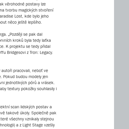
jak věrohodné postavy lze
 na tvorbu magických stvoření
aradise Lost, kde bylo jeho
nout něco ještě lepšího.
erga. „Později se pak dal
rvních kroků byla tedy laťka
ce. K projektu se tedy přidal
fu Bridgesovi z Tron: Legacy.
y autoři pracovali, neboť ve
ne. Pokud budou modely jen
vni jednotlivých pórů a vrásek.
aby textury pokožky souhlasily i
ektní scan lidských postav a
právě takové úkoly. Společně pak
které všechny vznikaly stejnou
ologii) a z Light Stage vzešly