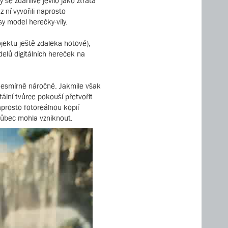
 se zdánlivě jevilo jako ztráta
 ní vyvořili naprosto
sy model herečky-víly.
ojektu ještě zdaleka hotové),
delů digitálních hereček na
ě nesmírně náročné. Jakmile však
ální tvůrce pokouší přetvořit
aprosto fotoreálnou kopií
 vůbec mohla vzniknout.