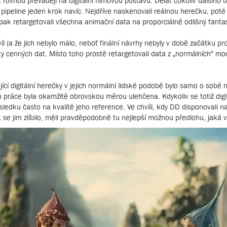
ovnou převádějí na digitální filmovou postavu. Dělat cokoliv dalšího by
 pipeline jeden krok navíc. Nejdříve naskenovali reálnou herečku, poté z
e pak retargetovali všechna animační data na proporciálně odlišný fanta
l (a že jich nebylo málo, neboť finální návrhy nebyly v době začátku pr
ty cenných dat. Místo toho prostě retargetovali data z „normálních“ mo
jící digitální herečky v jejich normální lidské podobě bylo samo o sob
 práce byla okamžitě obrovskou měrou ulehčena. Kdykoliv se totiž digit
sledku často na kvalitě jeho reference. Ve chvíli, kdy DD disponovali n
k se jim zlíbilo, měli pravděpodobně tu nejlepší možnou předlohu, jaká