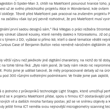
Armageddon či Spider-Man 3, chtěl na Maleficent posunout hranice toho, 
přinesl už ze svého předchozího projektu Alice in Wonderland, kde ovšem
lní obličeje. Těsně před Maleficent pak pracoval na zrušeném projektu P
Už na začátku však byl prý pevně rozhodnut, že pro Maleficent musí vyvi
riginální první sadou designů sám,“ říká Villegas o práci režiséra Stromb
y vznikat úžasné kousky, které neměly daleko k fotorealismu. Již od p
 s týmem z DD, vyžádal si přímo lidi, kteří o dané tematice věděli nejví
e Curious Case of Benjamin Button nebo neméně náročném digitálním Jef
ly větší výzvu než jakékoliv jiné digitální charaktery, na nichž do té dob
rt na tohle téma říká: „Bylo nám jasné, že tady nám nikdo nic nepromi
it. Proto jsme je udělali takové, že měly propracované detaily až na úro
u pod 300 různými světelnými podmínkami. Ve finále jsme pak zajistili, 
 o jednoho z průkopníků technologie Light Stages, které umožňují perf
jenž se k projektu Maleficent přidal, spolu s firmou ICT obstarávající 
inových víl a dalších mnoha fantasy postav, jež se ve snímku objevily a 
kdy ještě firma ICT neměla svou nejnovější microgeometry scanning techn