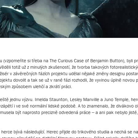
ru (vzpomeňte si třeba na The Curious Case of Benjamin Button), byli p
. Věděli totiž už z minulých zkušeností, že tvorba takových fotorealistick
isér v závěrečných fázích projektu udělal nějaké změny designu posta
ojektu dovolit a tak se už v rané fázi rozhodli, že vyvinou úplně novou 
ským způsobem ulehčí a zkrátí práci.
D ještě jednu výzvu. Imelda Staunton, Lesley Manville a Juno Temple, he
ned vzápětí i ve své normální lidské podobě. A to znamenalo, že divákovo
 musela být naprosto precizně odvedená práce – a ani pak nebylo jisté,
o herce bývá následující. Herec přijde do trikového studia a nechá se