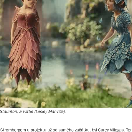
Staunton) a Flittle (Lesley Manville).
m Strombergem u projektu už od samého začátku, byl Carey Villegas. T