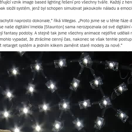
ožňující vznik image based lighting řešení pro všechny tváře. Každý z he
pak složil systém, jenž byl schopen simulovat jakoukoliv náladu a emoci
ytili naprosto dokonale,“ říká Villegas. „Proto jsme se u téhle fáze dlo
 naše digitální Imelda [Staunton] sama nerozpoznala od své digitální dv
ejí fantasy podoby. A stejně tak jsme všechny animace nejdříve udělal
e mohlo vypadat, že ztrácíme cenný čas, nakonec se však tenhle postup n
žít retarget systém a jedním klikem zaměnit staré modely za nové.“