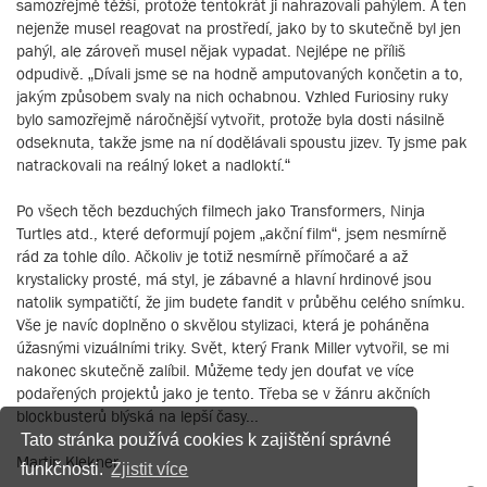
samozřejmě těžší, protože tentokrát ji nahrazovali pahýlem. A ten
nejenže musel reagovat na prostředí, jako by to skutečně byl jen
pahýl, ale zároveň musel nějak vypadat. Nejlépe ne příliš
odpudivě. „Dívali jsme se na hodně amputovaných končetin a to,
jakým způsobem svaly na nich ochabnou. Vzhled Furiosiny ruky
bylo samozřejmě náročnější vytvořit, protože byla dosti násilně
odseknuta, takže jsme na ní dodělávali spoustu jizev. Ty jsme pak
natrackovali na reálný loket a nadloktí.“
Po všech těch bezduchých filmech jako Transformers, Ninja
Turtles atd., které deformují pojem „akční film“, jsem nesmírně
rád za tohle dílo. Ačkoliv je totiž nesmírně přímočaré a až
krystalicky prosté, má styl, je zábavné a hlavní hrdinové jsou
natolik sympatičtí, že jim budete fandit v průběhu celého snímku.
Vše je navíc doplněno o skvělou stylizaci, která je poháněna
úžasnými vizuálními triky. Svět, který Frank Miller vytvořil, se mi
nakonec skutečně zalíbil. Můžeme tedy jen doufat ve více
podařených projektů jako je tento. Třeba se v žánru akčních
blockbusterů blýská na lepší časy...
Tato stránka používá cookies k zajištění správné
Martin Klekner
funkčnosti.
Zjistit více