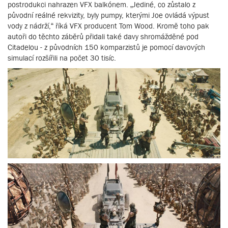
postrodukci nahrazen VFX balkónem. „Jediné, co zůstalo z
původní reálné rekvizity, byly pumpy, kterými Joe ovládá výpust
vody z nádrží,“ říká VFX producent Tom Wood. Kromě toho pak
autoři do těchto záběrů přidali také davy shromážděné pod
Citadelou - z původních 150 komparzistů je pomocí davových
simulací rozšířili na počet 30 tisíc.