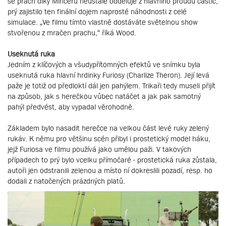
se prach díky Minceru neustále odděluje z hlavního proudu částic,
prý zajistilo ten finální dojem naprosté náhodnosti z celé
simulace. „Ve filmu tímto vlastně dostáváte světelnou show
stvořenou z mračen prachu,“ říká Wood.
Useknutá ruka
Jedním z klíčových a všudypřítomných efektů ve snímku byla
useknutá ruka hlavní hrdinky Furiosy (Charlize Theron). Její levá
paže je totiž od předloktí dál jen pahýlem. Trikaři tedy museli přijít
na způsob, jak s herečkou vůbec natáčet a jak pak samotný
pahýl předvést, aby vypadal věrohodně.
Základem bylo nasadit herečce na velkou část levé ruky zelený
rukáv. K němu pro většinu scén přibyl i prostetický model háku,
jejž Furiosa ve filmu používá jako umělou paži. V takových
případech to prý bylo vcelku přímočaré - prostetická ruka zůstala,
autoři jen odstranili zelenou a místo ní dokreslili pozadí, resp. ho
dodali z natočených prázdných platů.