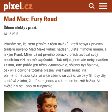
Mad Max: Fury Road
Server o natáčení a zpracování videa
Šílené efekty v praxi.
14. 12. 2016
Přiznám se, že jsem jedním z těch diváků, kteří nebyli z prvních
trailerů nového Mad Maxe vůbec nadšeni. Jistě, filmové umění, s
jakým Frank Miller už od prvního obrázku představoval svoji
neotřelou vizi, na mě zapůsobilo. Tak nějak jsem ale nebyl nadšen
z filmu, kde pořád jen něco vybuchovalo, všichni byli špinaví,
oškliví a očividně totálně blázniví (viz týpek hrající na
plamenometnou kytaru) a ke všemu se zdálo, že celý filmový děj
sestává z toho, že někam jedou a u toho se hrozně řežou. Ale
světě div se - ono to fungovalo!