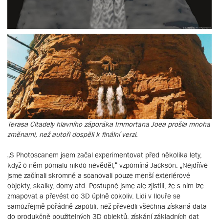
Terasa Citadely hlavního záporáka Immortana Joea prošla mnoha
změnami, než autoři dospěli k finální verzi.
„S Photoscanem jsem začal experimentovat před několika lety,
když o něm pomalu nikdo nevěděl,“ vzpomíná Jackson. „Nejdříve
jsme začínali skromně a scanovali pouze menší exteriérové
objekty, skalky, domy atd. Postupně jsme ale zjistili, že s ním lze
zmapovat a převést do 3D úplně cokoliv. Lidi v Ilouře se
samozřejmě pořádně zapotili, než převedli všechna získaná data
do produkčně použitelných 3D objektů, získání základních dat