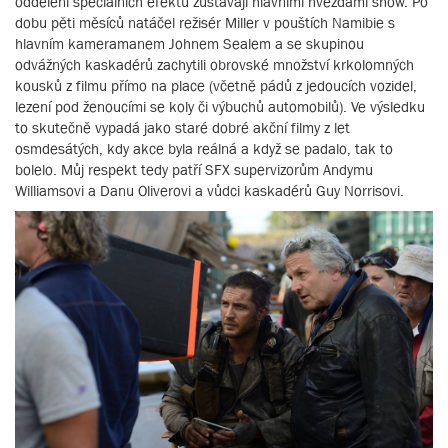
oddělení speciálních efektů zůstávají hlavními hvězdami show. Po
dobu pěti měsíců natáčel režisér Miller v pouštích Namibie s
hlavním kameramanem Johnem Sealem a se skupinou
odvážných kaskadérů zachytili obrovské množství krkolomných
kousků z filmu přímo na place (včetně pádů z jedoucích vozidel,
lezení pod ženoucími se koly či výbuchů automobilů). Ve výsledku
to skutečně vypadá jako staré dobré akční filmy z let
osmdesátých, kdy akce byla reálná a když se padalo, tak to
bolelo. Můj respekt tedy patří SFX supervizorům Andymu
Williamsovi a Danu Oliverovi a vůdci kaskadérů Guy Norrisovi.