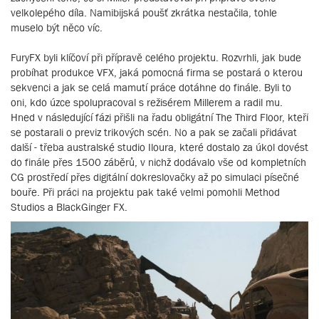
velkolepého díla. Namibijská poušť zkrátka nestačila, tohle
muselo být něco víc.
FuryFX byli klíčoví při přípravě celého projektu. Rozvrhli, jak bude
probíhat produkce VFX, jaká pomocná firma se postará o kterou
sekvenci a jak se celá mamutí práce dotáhne do finále. Byli to
oni, kdo úzce spolupracoval s režisérem Millerem a radil mu.
Hned v následující fázi přišli na řadu obligátní The Third Floor, kteří
se postarali o previz trikových scén. No a pak se začali přidávat
další - třeba australské studio Iloura, které dostalo za úkol dovést
do finále přes 1500 záběrů, v nichž dodávalo vše od kompletních
CG prostředí přes digitální dokreslovačky až po simulaci písečné
bouře. Při práci na projektu pak také velmi pomohli Method
Studios a BlackGinger FX.