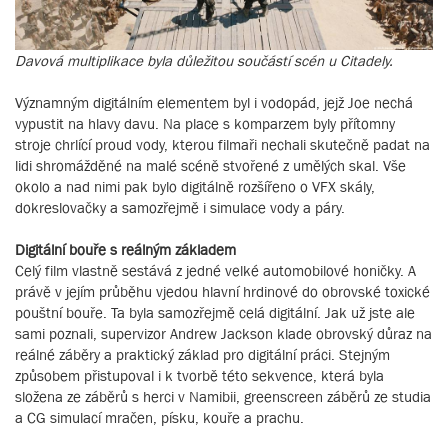
Davová multiplikace byla důležitou součástí scén u Citadely.
Významným digitálním elementem byl i vodopád, jejž Joe nechá
vypustit na hlavy davu. Na place s komparzem byly přítomny
stroje chrlící proud vody, kterou filmaři nechali skutečně padat na
lidi shromážděné na malé scéně stvořené z umělých skal. Vše
okolo a nad nimi pak bylo digitálně rozšířeno o VFX skály,
dokreslovačky a samozřejmě i simulace vody a páry.
Digitální bouře s reálným základem
Celý film vlastně sestává z jedné velké automobilové honičky. A
právě v jejím průběhu vjedou hlavní hrdinové do obrovské toxické
pouštní bouře. Ta byla samozřejmě celá digitální. Jak už jste ale
sami poznali, supervizor Andrew Jackson klade obrovský důraz na
reálné záběry a praktický základ pro digitální práci. Stejným
způsobem přistupoval i k tvorbě této sekvence, která byla
složena ze záběrů s herci v Namibii, greenscreen záběrů ze studia
a CG simulací mračen, písku, kouře a prachu.