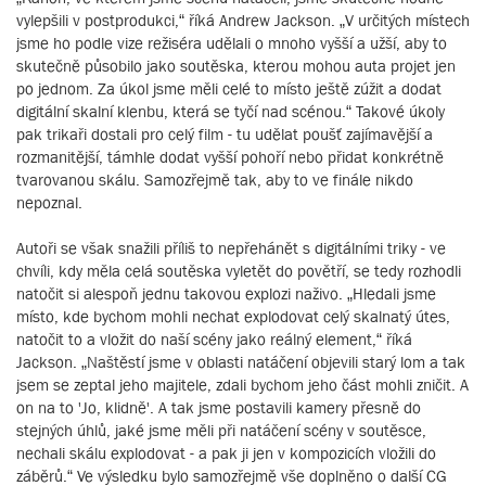
vylepšili v postprodukci,“ říká Andrew Jackson. „V určitých místech
jsme ho podle vize režiséra udělali o mnoho vyšší a užší, aby to
skutečně působilo jako soutěska, kterou mohou auta projet jen
po jednom. Za úkol jsme měli celé to místo ještě zúžit a dodat
digitální skalní klenbu, která se tyčí nad scénou.“ Takové úkoly
pak trikaři dostali pro celý film - tu udělat poušť zajímavější a
rozmanitější, támhle dodat vyšší pohoří nebo přidat konkrétně
tvarovanou skálu. Samozřejmě tak, aby to ve finále nikdo
nepoznal.
Autoři se však snažili příliš to nepřehánět s digitálními triky - ve
chvíli, kdy měla celá soutěska vyletět do povětří, se tedy rozhodli
natočit si alespoň jednu takovou explozi naživo. „Hledali jsme
místo, kde bychom mohli nechat explodovat celý skalnatý útes,
natočit to a vložit do naší scény jako reálný element,“ říká
Jackson. „Naštěstí jsme v oblasti natáčení objevili starý lom a tak
jsem se zeptal jeho majitele, zdali bychom jeho část mohli zničit. A
on na to 'Jo, klidně'. A tak jsme postavili kamery přesně do
stejných úhlů, jaké jsme měli při natáčení scény v soutěsce,
nechali skálu explodovat - a pak ji jen v kompozicích vložili do
záběrů.“ Ve výsledku bylo samozřejmě vše doplněno o další CG