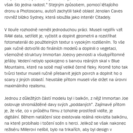
však šlo jedna radost.“ Stejným způsobem, pomocí létajícího
dronu a Photoscanu, autoři zachytili také oblast Jenolan Caves
rovněž blízko Sydney, která sloužila jako interiér Citadely.
V Ilouře rozhodně neměli jednoduchou práci. Museli nejdřív vzít
RAW data, setřídit je, vyčistit a doplnit geometrii a rozstříhat
fotomateriál do použitelných textur s vysokým rozlišením. To vše
pak ručně dotvořili do finálních modelů a doplnili o vegetaci,
všemožné struktury Immortan Joeovy pevnosti a všudypřítomné
jeřáby. Vedení nebylo spokojeno s barvou reáných skal v Blue
Mountains, které na sobě mají veliké černé fleky. Kromě toho tak
tvůrci textur museli ručně přebarvit jejich povrch a doplnit ho o
scany z jiných oblastí. Neustále přitom museli vše držet na úrovni
maximálního realismu.
Jednou z důležitých částí modelu byl i balkón, z nějž Immortan Joe
oslovuje shromážděné davy svých „poddaných“. Zajímavé přitom
je, že vše, co v průběhu filmu z tohohle prostředí vidíte, je
digitální. Během natáčení sice existovala reálná rekvizita balkónu,
na které probíhalo i točení scén s herci. Jelikož se však nakonec
režiséru Millerovi nelíbil, bylo na trikařích, aby byl design v