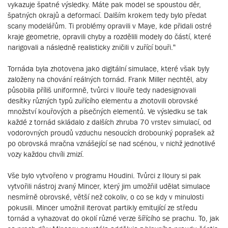
vykazuje špatné výsledky. Máte pak model se spoustou děr,
špatných okrajů a deformací. Dalším krokem tedy bylo předat
scany modelářům. Ti problémy opravili v Maye, kde přidali ostré
kraje geometrie, opravili chyby a rozdělili modely do částí, které
narigovali a následně realisticky zničili v zuřící bouři.“
Tornáda byla zhotovena jako digitální simulace, které však byly
založeny na chování reálných tornád. Frank Miller nechtěl, aby
působila příliš uniformně, tvůrci v Ilouře tedy nadesignovali
desítky různých typů zuřícího elementu a zhotovili obrovské
množství kouřových a písečných elementů. Ve výsledku se tak
každé z tornád skládalo z dalších zhruba 70 vrstev simulací, od
vodorovných proudů vzduchu nesoucích drobounký poprašek až
po obrovská mračna vznášející se nad scénou, v nichž jednotlivé
vozy každou chvíli zmizí.
Vše bylo vytvořeno v programu Houdini. Tvůrci z Iloury si pak
vytvořili nástroj zvaný Mincer, který jim umožňil udělat simulace
nesmírně obrovské, větší než cokoliv, o co se kdy v minulosti
pokusili. Mincer umožnil iterovat partikly emitující ze středu
tornád a vyhazovat do okolí různé verze šířícího se prachu. To, jak