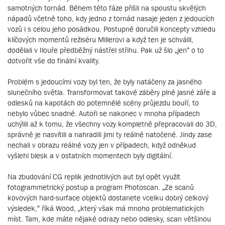
samotných tornád. Během této fáze přišli na spoustu skvělých
nápadů včetně toho, kdy jedno z tornád nasaje jeden z jedoucích
vozů i s celou jeho posádkou. Postupně doručili koncepty vzhledu
klíčových momentů režiséru Millerovi a když ten je schválil,
dodělali v Ilouře předběžný nástřel střihu. Pak už šlo „jen“ o to
dotvořit vše do finální kvality.
Problém s jedoucími vozy byl ten, že byly natáčeny za jasného
slunečního světla. Transformovat takové záběry plné jasné záře a
odlesků na kapotách do potemnělé scény průjezdu bouří, to
nebylo vůbec snadné. Autoři se nakonec v mnoha případech
uchýlili až k tomu, že všechny vozy kompletně přepracovali do 3D,
správně je nasvítili a nahradili jimi ty reálně natočené. Jindy zase
nechali v obrazu reálné vozy jen v případech, když odněkud
vyšlehl blesk a v ostatních momentech byly digitální.
Na zbudování CG replik jednotlivých aut byl opět využit
fotogrammetrický postup a program Photoscan. „Ze scanů
kovových hard-surface objektů dostanete vcelku dobrý celkový
výsledek,“ říká Wood, „který však má mnoho problematických
míst. Tam, kde máte nějaké odrazy nebo odlesky, scan většinou