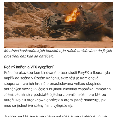
Množství kaskadérských kousků bylo ručně umisťováno do jiných
prostředí než kde se natáčelo.
Reálný kaňon a VFX vylepšení
Krásnou ukázkou kombinované práce studií FuryFX a Iloura byla
například scéna v úzkém kaňonu, skrz nějž je kamionová
souprava hlavních hrdinů pronásledována velkou skupinou
obrněných vozidel (v čele s buginou hlavního záporáka Immortan
Joea). Jedná se v podstatě o jednu z prvních scén, pro kterou
autoři uvolnili breakdown obrázek a která jasně dokazuje, jak
moc se jednotlivé scény filmu vylepšovaly.
„Kaňon, ve kterém jsme scénu natáčeli, jsme skutečně hodně