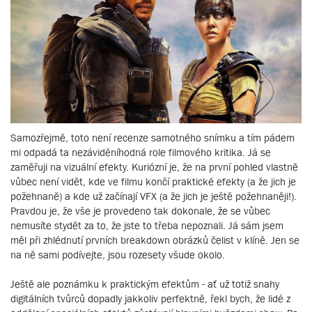
Samozřejmě, toto není recenze samotného snímku a tím pádem
mi odpadá ta nezáviděníhodná role filmového kritika. Já se
zaměřuji na vizuální efekty. Kuriózní je, že na první pohled vlastně
vůbec není vidět, kde ve filmu končí praktické efekty (a že jich je
požehnaně) a kde už začínají VFX (a že jich je ještě požehnaněji!).
Pravdou je, že vše je provedeno tak dokonale, že se vůbec
nemusíte stydět za to, že jste to třeba nepoznali. Já sám jsem
měl při zhlédnutí prvních breakdown obrázků čelist v klíně. Jen se
na ně sami podívejte, jsou rozesety všude okolo.
Ještě ale poznámku k praktickým efektům - ať už totiž snahy
digitálních tvůrců dopadly jakkoliv perfektně, řekl bych, že lidé z