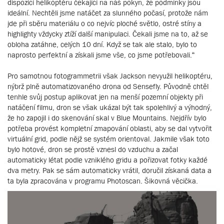
dispozici helikoptéru čekající na náš pokyn, že podmínky jsou
ideální. Nechtěli jsme natáčet za slunného počasí, protože nám
jde při sběru materiálu o co nejvíc ploché světlo, ostré stíny a
highlighty vždycky ztíží další manipulaci. Čekali jsme na to, až se
obloha zatáhne, celých 10 dní. Když se tak ale stalo, bylo to
naprosto perfektní a získali jsme vše, co jsme potřebovali.“
Pro samotnou fotogrammetrii však Jackson nevyužil helikoptéru,
nýbrž plně automatizovaného drona od Sensefly. Původně chtěl
tenhle svůj postup aplikovat jen na menší pozemní objekty při
natáčení filmu, dron se však ukázal být tak spolehlivý a výhodný,
že ho zapojil i do skenování skal v Blue Mountains. Nejdřív bylo
potřeba provést kompletní zmapování oblasti, aby se dal vytvořit
virtuální grid, podle nějž se systém orientoval. Jakmile však toto
bylo hotové, dron se prostě vznesl do vzduchu a začal
automaticky létat podle vzniklého gridu a pořizovat fotky každé
dva metry. Pak se sám automaticky vrátil, doručil získaná data a
ta byla zpracována v programu Photoscan. Šikovná věcička.