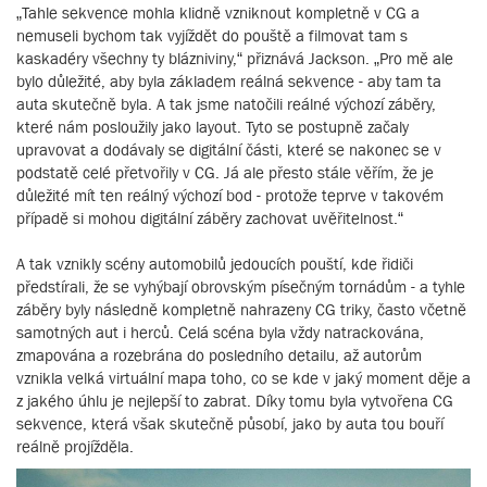
„Tahle sekvence mohla klidně vzniknout kompletně v CG a
nemuseli bychom tak vyjíždět do pouště a filmovat tam s
kaskadéry všechny ty blázniviny,“ přiznává Jackson. „Pro mě ale
bylo důležité, aby byla základem reálná sekvence - aby tam ta
auta skutečně byla. A tak jsme natočili reálné výchozí záběry,
které nám posloužily jako layout. Tyto se postupně začaly
upravovat a dodávaly se digitální části, které se nakonec se v
podstatě celé přetvořily v CG. Já ale přesto stále věřím, že je
důležité mít ten reálný výchozí bod - protože teprve v takovém
případě si mohou digitální záběry zachovat uvěřitelnost.“
A tak vznikly scény automobilů jedoucích pouští, kde řidiči
předstírali, že se vyhýbají obrovským písečným tornádům - a tyhle
záběry byly následně kompletně nahrazeny CG triky, často včetně
samotných aut i herců. Celá scéna byla vždy natrackována,
zmapována a rozebrána do posledního detailu, až autorům
vznikla velká virtuální mapa toho, co se kde v jaký moment děje a
z jakého úhlu je nejlepší to zabrat. Díky tomu byla vytvořena CG
sekvence, která však skutečně působí, jako by auta tou bouří
reálně projížděla.