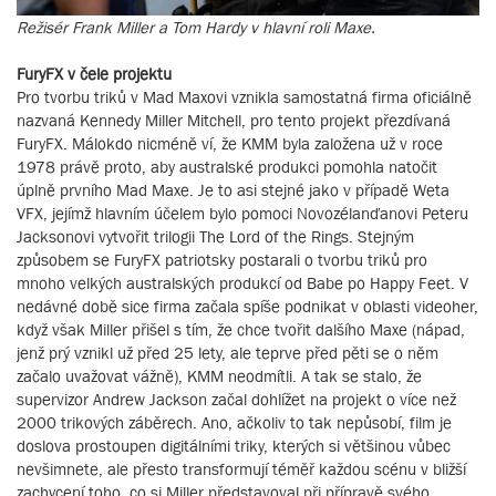
Režisér Frank Miller a Tom Hardy v hlavní roli Maxe.
FuryFX v čele projektu
Pro tvorbu triků v Mad Maxovi vznikla samostatná firma oficiálně
nazvaná Kennedy Miller Mitchell, pro tento projekt přezdívaná
FuryFX. Málokdo nicméně ví, že KMM byla založena už v roce
1978 právě proto, aby australské produkci pomohla natočit
úplně prvního Mad Maxe. Je to asi stejné jako v případě Weta
VFX, jejímž hlavním účelem bylo pomoci Novozélanďanovi Peteru
Jacksonovi vytvořit trilogii The Lord of the Rings. Stejným
způsobem se FuryFX patriotsky postarali o tvorbu triků pro
mnoho velkých australských produkcí od Babe po Happy Feet. V
nedávné době sice firma začala spíše podnikat v oblasti videoher,
když však Miller přišel s tím, že chce tvořit dalšího Maxe (nápad,
jenž prý vznikl už před 25 lety, ale teprve před pěti se o něm
začalo uvažovat vážně), KMM neodmítli. A tak se stalo, že
supervizor Andrew Jackson začal dohlížet na projekt o více než
2000 trikových záběrech. Ano, ačkoliv to tak nepůsobí, film je
doslova prostoupen digitálními triky, kterých si většinou vůbec
nevšimnete, ale přesto transformují téměř každou scénu v bližší
zachycení toho, co si Miller představoval při přípravě svého