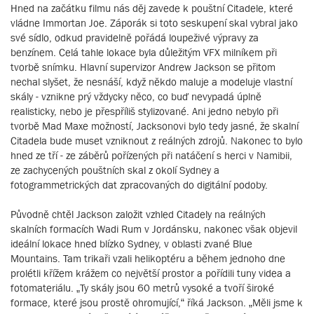
Hned na začátku filmu nás děj zavede k pouštní Citadele, které
vládne Immortan Joe. Záporák si toto seskupení skal vybral jako
své sídlo, odkud pravidelně pořádá loupeživé výpravy za
benzínem. Celá tahle lokace byla důležitým VFX milníkem při
tvorbě snímku. Hlavní supervizor Andrew Jackson se přitom
nechal slyšet, že nesnáší, když někdo maluje a modeluje vlastní
skály - vznikne prý vždycky něco, co buď nevypadá úplně
realisticky, nebo je přespříliš stylizované. Ani jedno nebylo při
tvorbě Mad Maxe možností, Jacksonovi bylo tedy jasné, že skalní
Citadela bude muset vzniknout z reálných zdrojů. Nakonec to bylo
hned ze tří - ze záběrů pořízených při natáčení s herci v Namibii,
ze zachycených pouštních skal z okolí Sydney a
fotogrammetrických dat zpracovaných do digitální podoby.
Původně chtěl Jackson založit vzhled Citadely na reálných
skalních formacích Wadi Rum v Jordánsku, nakonec však objevil
ideální lokace hned blízko Sydney, v oblasti zvané Blue
Mountains. Tam trikaři vzali helikoptéru a během jednoho dne
prolétli křížem krážem co největší prostor a pořídili tuny videa a
fotomateriálu. „Ty skály jsou 60 metrů vysoké a tvoří široké
formace, které jsou prostě ohromující,“ říká Jackson. „Měli jsme k