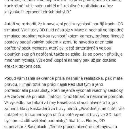
konkrétně tuhle scénu chtěl mít relativně realistickou a bez
jakýchkoli neproveditelných pohybů.”
Autoři se rozhodli, že k navození pocitu rychlosti použijí trochu CG
simulací. Vzali tedy 3D fluid nástroje v Maye a nechali nenápadné
simulace probíhat velkou rychlostí kolem kamery, zatímco filmové
postavy padají volným pádem k zemi. To navodilo onen tolik
potřebný pocit rychlosti, který byl ještě zintenzivněn volbou
dlouhých skel při natáčení, takže se zdálo, že se povrch přibližuje
mnohem rychleji. Výsledné klepání kamery pak už jen dotáhlo
efekt k dokonalosti.
Pokud vám tahle sekvence přišla nesmírně realistická, pak máte
pravdu. Filmaři totiž na práci najali Red Bull tým a jeho
profesionální parašutisty, kteří nejenže vykonali všechny seskoky,
ale zároveň se při nich i natočili, čímž filmařům nesmírně pomohli.
Ve výsledku se trikaři z firmy Baseblack starali hlavně o to, jak
zaměnit hlavy kaskadérů za hlavy herců. „Původně jsme chtěli vše
natáčet ze tří kamerových úhlů a poté vyměnit hlavy ve 3D, kde
bychom sladili světelné podmínky,” říká Joss Flores, 2D
supervisor z Baseblack. „Tenhle proces nicméně nefungoval u