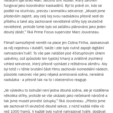
natáčení ujal Brad Allan, second unit režisér, který zároveň
fungoval jako koordinátor kaskadérů. Byl to právě on, kdo se
podílel na stuntvizu, previzu i animatiku sekvence. „Museli jsme
především zajistit, aby celý boj svou nadsázkou přesně sedl do
příběhu a také aby zachované neviditelné střihy byly skutečně
neviditelné, protože tohle bylo od začátku plánováno jako jeden
dlouhý záběr,” říká Prime Focus supervizor Marc Jouveneau.
Filmaři samozřejmě neměli na place jen Colina Firtha, zaskakovali
za něj nejednou i dubléři, takže i zde bylo nutné zapojit digitální
nahrazování tváří. To vše pak natáčeli pod 45stupňovým úhlem
uzávěrky, což způsobilo ten typický trhaný a zvláštně zrychlený
vzhled sekvence, který přesně vycházel z režisérova záměru. Aby
byl totiž i v téhle brutální části filmu zachován komediální nádech,
působilo nakonec vše jako nějaká animovaná scéna, nereálná
nadsázka - a přesně tak na to i obecenstvo reaguje.
„Ve výsledku to bohužel není jedna dlouhá scéna, ale je rozdělena
několika střihy, protože se vše ukázalo jako nečekaně náročné a
tak jsme museli provést ústupky,” říká Jouveneau. „Přesto jsme
ale zachovali tři skutečně dlouhé sekce, z nichž každá měla víc
než 1000 framů. V každé bylo nutné nahrazovat tváře, dodávat