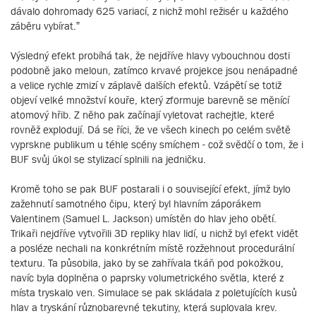
dávalo dohromady 625 variací, z nichž mohl režisér u každého
záběru vybírat.”
Výsledný efekt probíhá tak, že nejdříve hlavy vybouchnou dosti
podobně jako meloun, zatímco krvavé projekce jsou nenápadné
a velice rychle zmizí v záplavě dalších efektů. Vzápětí se totiž
objeví velké množství kouře, který zformuje barevně se měnící
atomový hřib. Z něho pak začínají vyletovat rachejtle, které
rovněž explodují. Dá se říci, že ve všech kinech po celém světě
vyprskne publikum u téhle scény smíchem - což svědčí o tom, že i
BUF svůj úkol se stylizací splnili na jedničku.
Kromě toho se pak BUF postarali i o související efekt, jímž bylo
zažehnutí samotného čipu, který byl hlavním záporákem
Valentinem (Samuel L. Jackson) umístěn do hlav jeho obětí.
Trikaři nejdříve vytvořili 3D repliky hlav lidí, u nichž byl efekt vidět
a posléze nechali na konkrétním místě rozžehnout procedurální
texturu. Ta působila, jako by se zahřívala tkáň pod pokožkou,
navíc byla doplněna o paprsky volumetrického světla, které z
místa tryskalo ven. Simulace se pak skládala z poletujících kusů
hlav a tryskání různobarevné tekutiny, která suplovala krev.