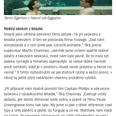
Taron Egerton v hlavní roli Eggsyho.
Reálný seskok z letadla
Stejně jako většina sekvencí filmu začala i ta při seskoku z
letadla previzem. O ten se postarala firma Nvizage. „Dali nám
storyboardy a z nich jsme pak vytvořili animatik,” říká previz
supervisor Martin Chamney. „Jakmile jsme ovšem spatřili reálné
záběry z takových seskoků, hned nám bylo jasné, že to musí být
daleko rychlejší a filmařsky zajímavější. Je velice těžké navodit
pocit rychlosti, když je v prostoru všude okolo prázdno a herce nic
nemíjí.” S tímto rozhodnutím se jali zhotovit rychlý a akční previz, v
němž by ještě před natáčením všechny problémy vyřešili.
„Při přípravě nám hodně pomohl film Captain Phillips a sekvence
seskoku z výsadkového letadla,” říká Chamney. „Existuje určitý
způsob, jak dobře zfilmovat tyhle scény a právě ve filmu Paula
Greengrasse tomu tak bylo. My jsme si pak z téhle reference vzali
typy a úhly záběrů a zjistili, co funguje a co ne. Matthew nám kladl
na srdce, že nesmíme připravovat nic příliš přitaženého za vlasy,