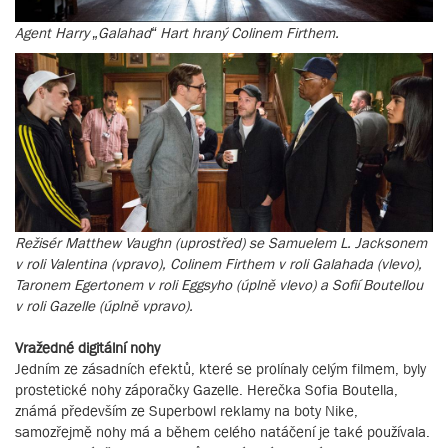
Agent Harry „Galahad“ Hart hraný Colinem Firthem.
Režisér Matthew Vaughn (uprostřed) se Samuelem L. Jacksonem
v roli Valentina (vpravo), Colinem Firthem v roli Galahada (vlevo),
Taronem Egertonem v roli Eggsyho (úplně vlevo) a Sofií Boutellou
v roli Gazelle (úplně vpravo).
Vražedné digitální nohy
Jedním ze zásadních efektů, které se prolínaly celým filmem, byly
prostetické nohy záporačky Gazelle. Herečka Sofia Boutella,
známá především ze Superbowl reklamy na boty Nike,
samozřejmě nohy má a během celého natáčení je také používala.