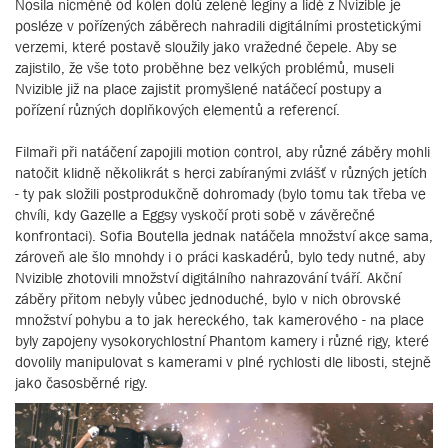
Nosila nicméně od kolen dolů zelené legíny a lidé z Nvizible je
posléze v pořízených záběrech nahradili digitálními prostetickými
verzemi, které postavě sloužily jako vražedné čepele. Aby se
zajistilo, že vše toto proběhne bez velkých problémů, museli
Nvizible již na place zajistit promyšlené natáčecí postupy a
pořízení různých doplňkových elementů a referencí.
Filmaři při natáčení zapojili motion control, aby různé záběry mohli
natočit klidně několikrát s herci zabíranými zvlášť v různých jetích
- ty pak složili postprodukčně dohromady (bylo tomu tak třeba ve
chvíli, kdy Gazelle a Eggsy vyskočí proti sobě v závěrečné
konfrontaci). Sofia Boutella jednak natáčela množství akce sama,
zároveň ale šlo mnohdy i o práci kaskadérů, bylo tedy nutné, aby
Nvizible zhotovili množství digitálního nahrazování tváří. Akční
záběry přitom nebyly vůbec jednoduché, bylo v nich obrovské
množství pohybu a to jak hereckého, tak kamerového - na place
byly zapojeny vysokorychlostní Phantom kamery i různé rigy, které
dovolily manipulovat s kamerami v plné rychlosti dle libosti, stejně
jako časosběrné rigy.