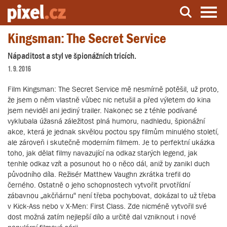
Kingsman: The Secret Service
Server o natáčení a zpracování videa
Nápaditost a styl ve špionážních tricích.
1. 9. 2016
Film Kingsman: The Secret Service mě nesmírně potěšil, už proto,
že jsem o něm vlastně vůbec nic netušil a před výletem do kina
jsem neviděl ani jediný trailer. Nakonec se z téhle podívané
vyklubala úžasná záležitost plná humoru, nadhledu, špionážní
akce, která je jednak skvělou poctou spy filmům minulého století,
ale zároveň i skutečně moderním filmem. Je to perfektní ukázka
toho, jak dělat filmy navazující na odkaz starých legend, jak
tenhle odkaz vzít a posunout ho o něco dál, aniž by zanikl duch
původního díla. Režisér Matthew Vaughn zkrátka trefil do
černého. Ostatně o jeho schopnostech vytvořit prvotřídní
zábavnou „akčňárnu“ není třeba pochybovat, dokázal to už třeba
v Kick-Ass nebo v X-Men: First Class. Zde nicméně vytvořil své
dost možná zatím nejlepší dílo a určitě dal vzniknout i nové