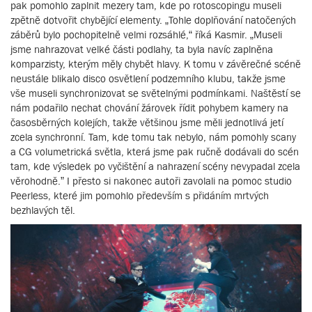
pak pomohlo zaplnit mezery tam, kde po rotoscopingu museli
zpětně dotvořit chybějící elementy. „Tohle doplňování natočených
záběrů bylo pochopitelně velmi rozsáhlé,“ říká Kasmir. „Museli
jsme nahrazovat velké části podlahy, ta byla navíc zaplněna
komparzisty, kterým měly chybět hlavy. K tomu v závěrečné scéně
neustále blikalo disco osvětlení podzemního klubu, takže jsme
vše museli synchronizovat se světelnými podmínkami. Naštěstí se
nám podařilo nechat chování žárovek řídit pohybem kamery na
časosběrných kolejích, takže většinou jsme měli jednotlivá jetí
zcela synchronní. Tam, kde tomu tak nebylo, nám pomohly scany
a CG volumetrická světla, která jsme pak ručně dodávali do scén
tam, kde výsledek po vyčištění a nahrazení scény nevypadal zcela
věrohodně.” I přesto si nakonec autoři zavolali na pomoc studio
Peerless, které jim pomohlo především s přidáním mrtvých
bezhlavých těl.