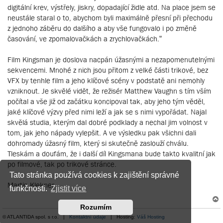
digitální krev, výstřely, jiskry, dopadající židle atd. Na place jsem se
neustále staral o to, abychom byli maximálně přesní při přechodu
z jednoho záběru do dalšího a aby vše fungovalo i po změně
časování, ve zpomalovačkách a zrychlovačkách.”
Film Kingsman je doslova nacpán úžasnými a nezapomenutelnými
sekvencemi. Mnohé z nich jsou přitom z velké části trikové, bez
VFX by tenhle film a jeho klíčové scény v podstatě ani nemohly
vzniknout. Je skvělé vidět, že režisér Matthew Vaughn s tím vším
počítal a vše již od začátku koncipoval tak, aby jeho tým věděl,
jaké klíčové výzvy před nimi leží a jak se s nimi vypořádat. Najal
skvělá studia, kterým dal dobré podklady a nechal jim volnost v
tom, jak jeho nápady vylepšit. A ve výsledku pak všichni dali
dohromady úžasný film, který si skutečně zaslouží chválu.
Tleskám a doufám, že i další díl Kingsmana bude takto kvalitní jak
po filmové, tak po trikové stránce.
Tato stránka používá cookies k zajištění správné
Martin Klekner
funkčnosti.
Zjistit více
Rozumím
© ATLANTIDA spol. s r.o. |
Kontaktní údaje
| Hosting:
Váš Hosting