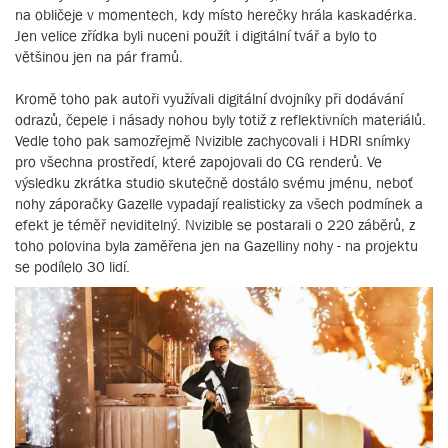
na obličeje v momentech, kdy místo herečky hrála kaskadérka.
Jen velice zřídka byli nuceni použít i digitální tvář a bylo to
většinou jen na pár framů.
Kromě toho pak autoři využívali digitální dvojníky při dodávání
odrazů, čepele i násady nohou byly totiž z reflektivních materiálů.
Vedle toho pak samozřejmě Nvizible zachycovali i HDRI snímky
pro všechna prostředí, které zapojovali do CG renderů. Ve
výsledku zkrátka studio skutečně dostálo svému jménu, neboť
nohy záporačky Gazelle vypadají realisticky za všech podmínek a
efekt je téměř neviditelný. Nvizible se postarali o 220 záběrů, z
toho polovina byla zaměřena jen na Gazelliny nohy - na projektu
se podílelo 30 lidí.