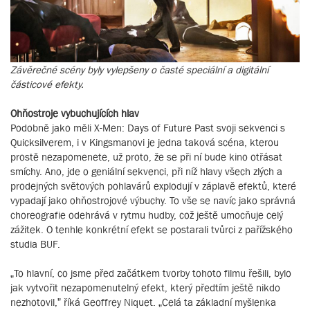
Závěrečné scény byly vylepšeny o časté speciální a digitální
částicové efekty.
Ohňostroje vybuchujících hlav
Podobně jako měli X-Men: Days of Future Past svoji sekvenci s
Quicksilverem, i v Kingsmanovi je jedna taková scéna, kterou
prostě nezapomenete, už proto, že se při ní bude kino otřásat
smíchy. Ano, jde o geniální sekvenci, při níž hlavy všech zlých a
prodejných světových pohlavárů explodují v záplavě efektů, které
vypadají jako ohňostrojové výbuchy. To vše se navíc jako správná
choreografie odehrává v rytmu hudby, což ještě umocňuje celý
zážitek. O tenhle konkrétní efekt se postarali tvůrci z pařížského
studia BUF.
„To hlavní, co jsme před začátkem tvorby tohoto filmu řešili, bylo
jak vytvořit nezapomenutelný efekt, který předtím ještě nikdo
nezhotovil,” říká Geoffrey Niquet. „Celá ta základní myšlenka