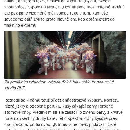
ducha, o kterém režisér mluvil od začátku. „Byla to skvělá
spolupráce,” vzpomíná Niquet. „Dostali jsme srozumitelné zadání,
ale pak jsme víceméně měli volnou ruku v tom, kam vše
zavedeme dál.” Byli to proto hlavně oni, kdo dotáhl efekt do
finálního extrému.
Za geniálním vzhledem vybuchujících hlav stálo francouzské
studio BUF.
Rozhodli se k němu totiž přidat ohňostrojové výbuchy, konfety,
různé jiskry a podobné partikly, kusy cákající barvy i drobné
atomové hřiby. Především se ale zasadili o změnu barvy z krvavě
rudé na všechny druhy barevného spektra, od tyrkysové přes
oranžovou až po fialovou. „K tomu jsme navíc přidávali i čistě