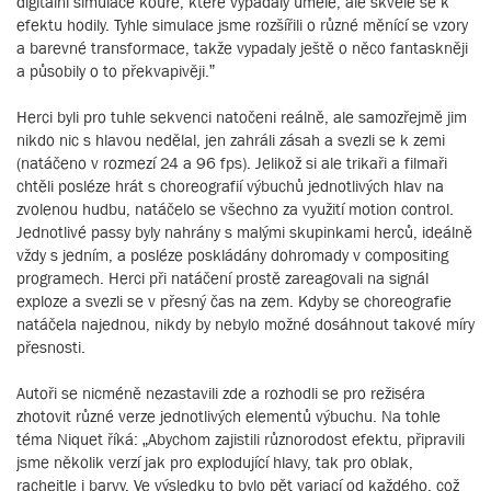
digitální simulace kouře, které vypadaly uměle, ale skvěle se k
efektu hodily. Tyhle simulace jsme rozšířili o různé měnící se vzory
a barevné transformace, takže vypadaly ještě o něco fantaskněji
a působily o to překvapivěji.”
Herci byli pro tuhle sekvenci natočeni reálně, ale samozřejmě jim
nikdo nic s hlavou nedělal, jen zahráli zásah a svezli se k zemi
(natáčeno v rozmezí 24 a 96 fps). Jelikož si ale trikaři a filmaři
chtěli posléze hrát s choreografií výbuchů jednotlivých hlav na
zvolenou hudbu, natáčelo se všechno za využití motion control.
Jednotlivé passy byly nahrány s malými skupinkami herců, ideálně
vždy s jedním, a posléze poskládány dohromady v compositing
programech. Herci při natáčení prostě zareagovali na signál
exploze a svezli se v přesný čas na zem. Kdyby se choreografie
natáčela najednou, nikdy by nebylo možné dosáhnout takové míry
přesnosti.
Autoři se nicméně nezastavili zde a rozhodli se pro režiséra
zhotovit různé verze jednotlivých elementů výbuchu. Na tohle
téma Niquet říká: „Abychom zajistili různorodost efektu, připravili
jsme několik verzí jak pro explodující hlavy, tak pro oblak,
rachejtle i barvy. Ve výsledku to bylo pět variací od každého, což