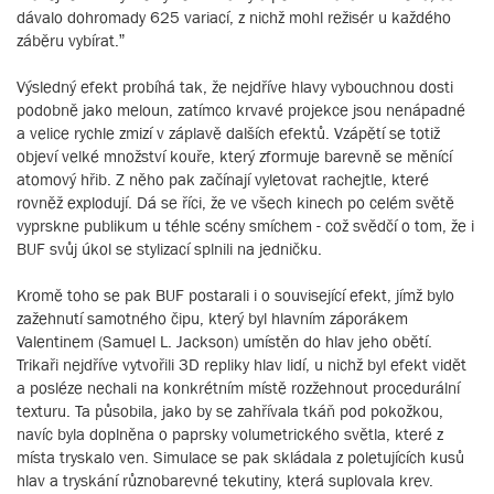
dávalo dohromady 625 variací, z nichž mohl režisér u každého
záběru vybírat.”
Výsledný efekt probíhá tak, že nejdříve hlavy vybouchnou dosti
podobně jako meloun, zatímco krvavé projekce jsou nenápadné
a velice rychle zmizí v záplavě dalších efektů. Vzápětí se totiž
objeví velké množství kouře, který zformuje barevně se měnící
atomový hřib. Z něho pak začínají vyletovat rachejtle, které
rovněž explodují. Dá se říci, že ve všech kinech po celém světě
vyprskne publikum u téhle scény smíchem - což svědčí o tom, že i
BUF svůj úkol se stylizací splnili na jedničku.
Kromě toho se pak BUF postarali i o související efekt, jímž bylo
zažehnutí samotného čipu, který byl hlavním záporákem
Valentinem (Samuel L. Jackson) umístěn do hlav jeho obětí.
Trikaři nejdříve vytvořili 3D repliky hlav lidí, u nichž byl efekt vidět
a posléze nechali na konkrétním místě rozžehnout procedurální
texturu. Ta působila, jako by se zahřívala tkáň pod pokožkou,
navíc byla doplněna o paprsky volumetrického světla, které z
místa tryskalo ven. Simulace se pak skládala z poletujících kusů
hlav a tryskání různobarevné tekutiny, která suplovala krev.