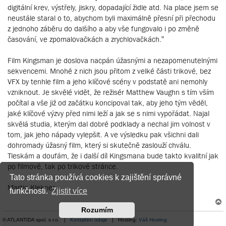
digitální krev, výstřely, jiskry, dopadající židle atd. Na place jsem se
neustále staral o to, abychom byli maximálně přesní při přechodu
z jednoho záběru do dalšího a aby vše fungovalo i po změně
časování, ve zpomalovačkách a zrychlovačkách.”
Film Kingsman je doslova nacpán úžasnými a nezapomenutelnými
sekvencemi. Mnohé z nich jsou přitom z velké části trikové, bez
VFX by tenhle film a jeho klíčové scény v podstatě ani nemohly
vzniknout. Je skvělé vidět, že režisér Matthew Vaughn s tím vším
počítal a vše již od začátku koncipoval tak, aby jeho tým věděl,
jaké klíčové výzvy před nimi leží a jak se s nimi vypořádat. Najal
skvělá studia, kterým dal dobré podklady a nechal jim volnost v
tom, jak jeho nápady vylepšit. A ve výsledku pak všichni dali
dohromady úžasný film, který si skutečně zaslouží chválu.
Tleskám a doufám, že i další díl Kingsmana bude takto kvalitní jak
po filmové, tak po trikové stránce.
Tato stránka používá cookies k zajištění správné
Martin Klekner
funkčnosti.
Zjistit více
Rozumím
© ATLANTIDA spol. s r.o. |
Kontaktní údaje
| Hosting:
Váš Hosting