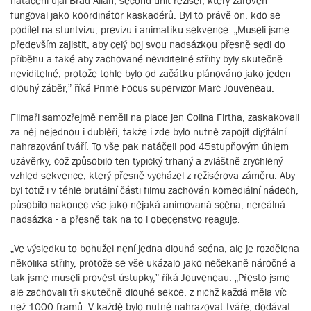
natáčení ujal Brad Allan, second unit režisér, který zároveň
fungoval jako koordinátor kaskadérů. Byl to právě on, kdo se
podílel na stuntvizu, previzu i animatiku sekvence. „Museli jsme
především zajistit, aby celý boj svou nadsázkou přesně sedl do
příběhu a také aby zachované neviditelné střihy byly skutečně
neviditelné, protože tohle bylo od začátku plánováno jako jeden
dlouhý záběr,” říká Prime Focus supervizor Marc Jouveneau.
Filmaři samozřejmě neměli na place jen Colina Firtha, zaskakovali
za něj nejednou i dubléři, takže i zde bylo nutné zapojit digitální
nahrazování tváří. To vše pak natáčeli pod 45stupňovým úhlem
uzávěrky, což způsobilo ten typický trhaný a zvláštně zrychlený
vzhled sekvence, který přesně vycházel z režisérova záměru. Aby
byl totiž i v téhle brutální části filmu zachován komediální nádech,
působilo nakonec vše jako nějaká animovaná scéna, nereálná
nadsázka - a přesně tak na to i obecenstvo reaguje.
„Ve výsledku to bohužel není jedna dlouhá scéna, ale je rozdělena
několika střihy, protože se vše ukázalo jako nečekaně náročné a
tak jsme museli provést ústupky,” říká Jouveneau. „Přesto jsme
ale zachovali tři skutečně dlouhé sekce, z nichž každá měla víc
než 1000 framů. V každé bylo nutné nahrazovat tváře, dodávat