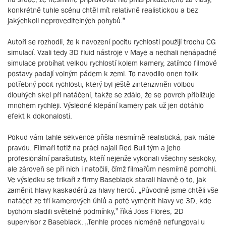
konkrétně tuhle scénu chtěl mít relativně realistickou a bez
jakýchkoli neproveditelných pohybů.”
Autoři se rozhodli, že k navození pocitu rychlosti použijí trochu CG
simulací. Vzali tedy 3D fluid nástroje v Maye a nechali nenápadné
simulace probíhat velkou rychlostí kolem kamery, zatímco filmové
postavy padají volným pádem k zemi. To navodilo onen tolik
potřebný pocit rychlosti, který byl ještě zintenzivněn volbou
dlouhých skel při natáčení, takže se zdálo, že se povrch přibližuje
mnohem rychleji. Výsledné klepání kamery pak už jen dotáhlo
efekt k dokonalosti.
Pokud vám tahle sekvence přišla nesmírně realistická, pak máte
pravdu. Filmaři totiž na práci najali Red Bull tým a jeho
profesionální parašutisty, kteří nejenže vykonali všechny seskoky,
ale zároveň se při nich i natočili, čímž filmařům nesmírně pomohli.
Ve výsledku se trikaři z firmy Baseblack starali hlavně o to, jak
zaměnit hlavy kaskadérů za hlavy herců. „Původně jsme chtěli vše
natáčet ze tří kamerových úhlů a poté vyměnit hlavy ve 3D, kde
bychom sladili světelné podmínky,” říká Joss Flores, 2D
supervisor z Baseblack. „Tenhle proces nicméně nefungoval u