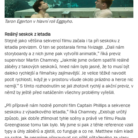
Taron Egerton v hlavní roli Eggsyho.
Reálný seskok z letadla
Stejně jako většina sekvencí filmu začala i ta při seskoku z
letadla previzem. O ten se postarala firma Nvizage. „Dali nám
storyboardy a z nich jsme pak vytvořili animatik,” říká previz
supervisor Martin Chamney. „Jakmile jsme ovšem spatřili reálné
záběry z takových seskoků, hned nám bylo jasné, že to musí být
daleko rychlejší a filmařsky zajímavější. Je velice těžké navodit
pocit rychlosti, když je v prostoru všude okolo prázdno a herce nic
nemíjí.” S tímto rozhodnutím se jali zhotovit rychlý a akční previz, v
němž by ještě před natáčením všechny problémy vyřešili.
„Při přípravě nám hodně pomohl film Captain Phillips a sekvence
seskoku z výsadkového letadla,” říká Chamney. „Existuje určitý
způsob, jak dobře zfilmovat tyhle scény a právě ve filmu Paula
Greengrasse tomu tak bylo. My jsme si pak z téhle reference vzali
typy a úhly záběrů a zjistili, co funguje a co ne. Matthew nám kladl
na srdce, že nesmíme připravovat nic příliš přitaženého za vlasy,