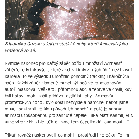
Záporačka Gazelle a její prostetické nohy, které fungovaly jako
vražedná zbraň.
Nvizible nakonec pro každý záběr pořídili množství „witness“
záběrů, tedy takových, které akci zabíraly z jiných úhlů než hlavní
kamera. To ve výsledku umožnilo pohodlný tracking i náročných
scén. Každý záběr nicméně musel být pečlivě rotoscopován,
autoři maskovali veškerou přítomnou akci a teprve ve chvíli, kdy
byli hotovi, mohli začít přidávat digitální nohy. „Animování
prostetických nohou bylo dosti nezvyklé a náročné, neboť jsme
museli odstranit většinu původních pohybů a poté je nahradit
animací uzpůsobenou pro zahnuté čepele,” říká Matt Kasmir, VFX
supervizor z Nvizible. „Chtěli jsme těm čepelím dát osobnost…”
Trikaři rovněž naskenovali, co mohli - prostředí i herečku. To jim