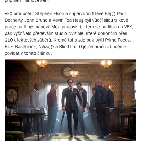
populární filmové sérii.
VFX producent Stephen Elson a supervizoři Steve Begg, Paul
Docherty, John Bruno a Kevin Tod Haug byli vůdčí silou trikové
práce na Kingsmanovi. Mezi pracovišti, která se podílela na VFX,
pak vyčnívalo především studio Nvizible, které dokončilo přes
210 efektových záběrů. Kromě toho zde pak byli i Prime Focus,
BUF, Baseblack, NVizage a Blind Ltd. O jejich práci si budeme
povídat v tomto článku.