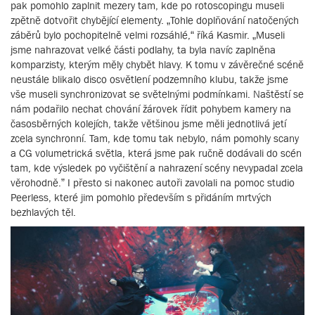
pak pomohlo zaplnit mezery tam, kde po rotoscopingu museli
zpětně dotvořit chybějící elementy. „Tohle doplňování natočených
záběrů bylo pochopitelně velmi rozsáhlé,“ říká Kasmir. „Museli
jsme nahrazovat velké části podlahy, ta byla navíc zaplněna
komparzisty, kterým měly chybět hlavy. K tomu v závěrečné scéně
neustále blikalo disco osvětlení podzemního klubu, takže jsme
vše museli synchronizovat se světelnými podmínkami. Naštěstí se
nám podařilo nechat chování žárovek řídit pohybem kamery na
časosběrných kolejích, takže většinou jsme měli jednotlivá jetí
zcela synchronní. Tam, kde tomu tak nebylo, nám pomohly scany
a CG volumetrická světla, která jsme pak ručně dodávali do scén
tam, kde výsledek po vyčištění a nahrazení scény nevypadal zcela
věrohodně.” I přesto si nakonec autoři zavolali na pomoc studio
Peerless, které jim pomohlo především s přidáním mrtvých
bezhlavých těl.