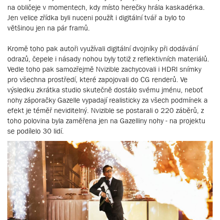
na obličeje v momentech, kdy místo herečky hrála kaskadérka.
Jen velice zřídka byli nuceni použít i digitální tvář a bylo to
většinou jen na pár framů.
Kromě toho pak autoři využívali digitální dvojníky při dodávání
odrazů, čepele i násady nohou byly totiž z reflektivních materiálů.
Vedle toho pak samozřejmě Nvizible zachycovali i HDRI snímky
pro všechna prostředí, které zapojovali do CG renderů. Ve
výsledku zkrátka studio skutečně dostálo svému jménu, neboť
nohy záporačky Gazelle vypadají realisticky za všech podmínek a
efekt je téměř neviditelný. Nvizible se postarali o 220 záběrů, z
toho polovina byla zaměřena jen na Gazelliny nohy - na projektu
se podílelo 30 lidí.