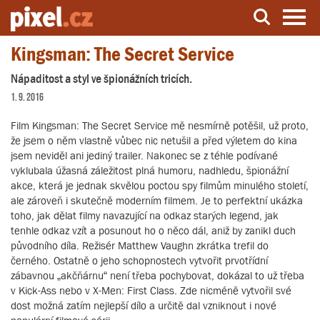
Kingsman: The Secret Service
Server o natáčení a zpracování videa
Nápaditost a styl ve špionážních tricích.
1. 9. 2016
Film Kingsman: The Secret Service mě nesmírně potěšil, už proto,
že jsem o něm vlastně vůbec nic netušil a před výletem do kina
jsem neviděl ani jediný trailer. Nakonec se z téhle podívané
vyklubala úžasná záležitost plná humoru, nadhledu, špionážní
akce, která je jednak skvělou poctou spy filmům minulého století,
ale zároveň i skutečně moderním filmem. Je to perfektní ukázka
toho, jak dělat filmy navazující na odkaz starých legend, jak
tenhle odkaz vzít a posunout ho o něco dál, aniž by zanikl duch
původního díla. Režisér Matthew Vaughn zkrátka trefil do
černého. Ostatně o jeho schopnostech vytvořit prvotřídní
zábavnou „akčňárnu“ není třeba pochybovat, dokázal to už třeba
v Kick-Ass nebo v X-Men: First Class. Zde nicméně vytvořil své
dost možná zatím nejlepší dílo a určitě dal vzniknout i nové