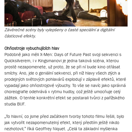
Závěrečné scény byly vylepšeny o časté speciální a digitální
částicové efekty.
Ohňostroje vybuchujících hlav
Podobně jako měli X-Men: Days of Future Past svoji sekvenci s
Quicksilverem, i v Kingsmanovi je jedna taková scéna, kterou
prostě nezapomenete, už proto, že se při ní bude kino otřásat
smíchy. Ano, jde o geniální sekvenci, při níž hlavy všech zlých a
prodejných světových pohlavárů explodují v záplavě efektů, které
vypadají jako ohňostrojové výbuchy. To vše se navíc jako správná
choreografie odehrává v rytmu hudby, což ještě umocňuje celý
zážitek. O tenhle konkrétní efekt se postarali tvůrci z pařížského
studia BUF.
„To hlavní, co jsme před začátkem tvorby tohoto filmu řešili, bylo
jak vytvořit nezapomenutelný efekt, který předtím ještě nikdo
nezhotovil,” říká Geoffrey Niquet. „Celá ta základní myšlenka