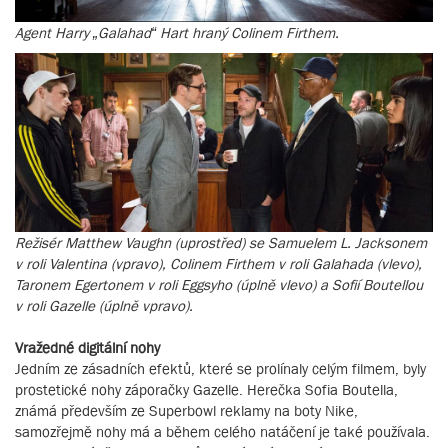
Agent Harry „Galahad“ Hart hraný Colinem Firthem.
Režisér Matthew Vaughn (uprostřed) se Samuelem L. Jacksonem
v roli Valentina (vpravo), Colinem Firthem v roli Galahada (vlevo),
Taronem Egertonem v roli Eggsyho (úplně vlevo) a Sofií Boutellou
v roli Gazelle (úplně vpravo).
Vražedné digitální nohy
Jedním ze zásadních efektů, které se prolínaly celým filmem, byly
prostetické nohy záporačky Gazelle. Herečka Sofia Boutella,
známá především ze Superbowl reklamy na boty Nike,
samozřejmě nohy má a během celého natáčení je také používala.