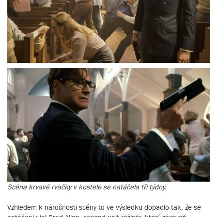
Scéna krvavé rvačky v kostele se natáčela tři týdny.
Vzhledem k náročnosti scény to ve výsledku dopadlo tak, že se