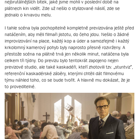
nejbrutálnějších bitek, jaké jsme mohli v poslední době na
plátnech kin vidět. Zde už nešlo o stylizované násilí, zde se
jednalo o krvavou melu.
I tahle scéna byla pochopitelně kompletně previzována ještě před
natáčením, aby měli filmaři jistotu, do čeho jdou. Nešlo o žádné
improvizování na place, každý kop a úder a samozřejmě i každý
krkolomný kamerový pohyb byly naprosto přesně rozvrženy. A
přestože scéna na plátně trvá jen několik minut, natáčena byla
celkem tři týdny. Do previzu bylo tentokrát zapojeno nejen
previzové studio, ale také kaskadéři, kteří zhotovili tzv. „stuntviz”,
referenční kaskadérské záběry, kterými chtěli dát filmovému
týmu náhled toho, co se bude tvořit. A hlavně mu dokázat, že je
to proveditelné.