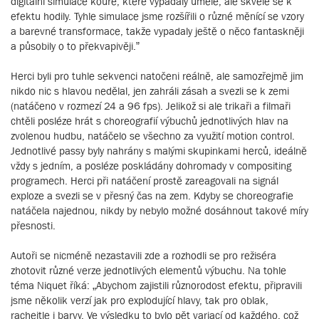
digitální simulace kouře, které vypadaly uměle, ale skvěle se k
efektu hodily. Tyhle simulace jsme rozšířili o různé měnící se vzory
a barevné transformace, takže vypadaly ještě o něco fantaskněji
a působily o to překvapivěji.”
Herci byli pro tuhle sekvenci natočeni reálně, ale samozřejmě jim
nikdo nic s hlavou nedělal, jen zahráli zásah a svezli se k zemi
(natáčeno v rozmezí 24 a 96 fps). Jelikož si ale trikaři a filmaři
chtěli posléze hrát s choreografií výbuchů jednotlivých hlav na
zvolenou hudbu, natáčelo se všechno za využití motion control.
Jednotlivé passy byly nahrány s malými skupinkami herců, ideálně
vždy s jedním, a posléze poskládány dohromady v compositing
programech. Herci při natáčení prostě zareagovali na signál
exploze a svezli se v přesný čas na zem. Kdyby se choreografie
natáčela najednou, nikdy by nebylo možné dosáhnout takové míry
přesnosti.
Autoři se nicméně nezastavili zde a rozhodli se pro režiséra
zhotovit různé verze jednotlivých elementů výbuchu. Na tohle
téma Niquet říká: „Abychom zajistili různorodost efektu, připravili
jsme několik verzí jak pro explodující hlavy, tak pro oblak,
rachejtle i barvy. Ve výsledku to bylo pět variací od každého, což