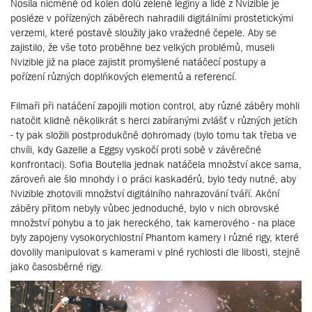
Nosila nicméně od kolen dolů zelené legíny a lidé z Nvizible je
posléze v pořízených záběrech nahradili digitálními prostetickými
verzemi, které postavě sloužily jako vražedné čepele. Aby se
zajistilo, že vše toto proběhne bez velkých problémů, museli
Nvizible již na place zajistit promyšlené natáčecí postupy a
pořízení různých doplňkových elementů a referencí.
Filmaři při natáčení zapojili motion control, aby různé záběry mohli
natočit klidně několikrát s herci zabíranými zvlášť v různých jetích
- ty pak složili postprodukčně dohromady (bylo tomu tak třeba ve
chvíli, kdy Gazelle a Eggsy vyskočí proti sobě v závěrečné
konfrontaci). Sofia Boutella jednak natáčela množství akce sama,
zároveň ale šlo mnohdy i o práci kaskadérů, bylo tedy nutné, aby
Nvizible zhotovili množství digitálního nahrazování tváří. Akční
záběry přitom nebyly vůbec jednoduché, bylo v nich obrovské
množství pohybu a to jak hereckého, tak kamerového - na place
byly zapojeny vysokorychlostní Phantom kamery i různé rigy, které
dovolily manipulovat s kamerami v plné rychlosti dle libosti, stejně
jako časosběrné rigy.