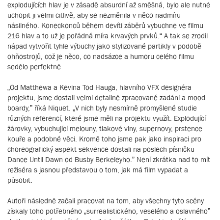
explodujících hlav je v zásadě absurdní až směšná, bylo ale nutné
uchopit ji velmi citlivě, aby se nezměnila v něco nadmíru
násilného. Koneckonců během devíti záběrů vybuchne ve filmu
216 hlav a to už je pořádná míra krvavých prvků.“ A tak se zrodil
nápad vytvořit tyhle výbuchy jako stylizované partikly v podobě
ohňostrojů, což je něco, co nadsázce a humoru celého filmu
sedělo perfektně.
„Od Matthewa a Kevina Tod Hauga, hlavního VFX designéra
projektu, jsme dostali velmi detailně zpracované zadání a mood
boardy,” říká Niquet. „V nich byly nesmírně promyšlené studie
různých referencí, které jsme měli na projektu využít. Explodující
žárovky, vybuchující melouny, tlakové vlny, supernovy, prstence
kouře a podobné věci. Kromě toho jsme pak jako inspiraci pro
choreografický aspekt sekvence dostali na poslech písničku
Dance Until Dawn od Busby Berkeleyho.” Není zkrátka nad to mít
režiséra s jasnou představou o tom, jak má film vypadat a
působit.
Autoři následně začali pracovat na tom, aby všechny tyto scény
získaly toho potřebného „surrealistického, veselého a oslavného”