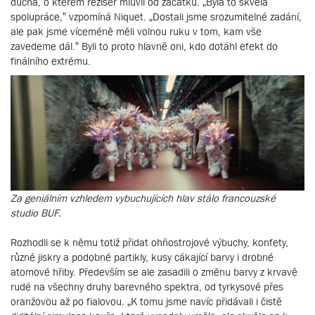
ducha, o kterém režisér mluvil od začátku. „Byla to skvělá
spolupráce,” vzpomíná Niquet. „Dostali jsme srozumitelné zadání,
ale pak jsme víceméně měli volnou ruku v tom, kam vše
zavedeme dál.” Byli to proto hlavně oni, kdo dotáhl efekt do
finálního extrému.
Za geniálním vzhledem vybuchujících hlav stálo francouzské
studio BUF.
Rozhodli se k němu totiž přidat ohňostrojové výbuchy, konfety,
různé jiskry a podobné partikly, kusy cákající barvy i drobné
atomové hřiby. Především se ale zasadili o změnu barvy z krvavě
rudé na všechny druhy barevného spektra, od tyrkysové přes
oranžovou až po fialovou. „K tomu jsme navíc přidávali i čistě