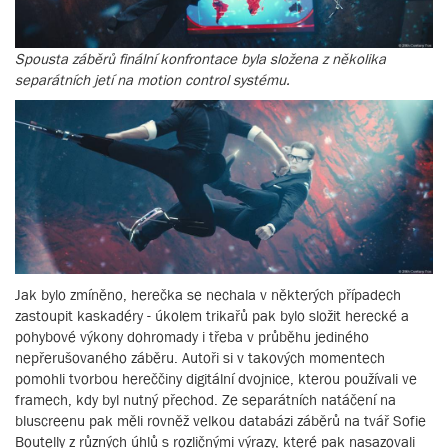
Spousta záběrů finální konfrontace byla složena z několika
separátních jetí na motion control systému.
Jak bylo zmíněno, herečka se nechala v některých případech
zastoupit kaskadéry - úkolem trikařů pak bylo složit herecké a
pohybové výkony dohromady i třeba v průběhu jediného
nepřerušovaného záběru. Autoři si v takových momentech
pomohli tvorbou hereččiny digitální dvojnice, kterou používali ve
framech, kdy byl nutný přechod. Ze separátních natáčení na
bluscreenu pak měli rovněž velkou databázi záběrů na tvář Sofie
Boutelly z různých úhlů s rozličnými výrazy, které pak nasazovali