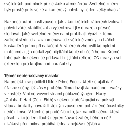
světelných podmínek při seskoku atmosférou. Světelné změny
byly prostě příliš velké a kamerový pohyb byl jeden velký chaos.”
Nakonec autoři našli způsob, jak v konkrétních záběrech izolovat
pohyb tváře, stabilizovat a vycentrovat ji v obraze a přesně
sledovat, jaké světelné změny na ní probíhají. Využili k tomu
zařízení sledující a zaznamenávající světelné změny na tvářích
kaskadérů přímo při natáčení. V záběrech zhotovili kompletní
matchmoving a dodali zpět digitální kopie obličejů herců. Kromě
toho pak do sekvence přidávali i digitální reflexe, CG mraky a set
extension pro krajinu pod parašutisty.
Téměř nepřerušovaný masakr
Na projektu se podíleli i lidé z Prime Focus, kteří se ujali další
úžasné scény, jež vás v průběhu filmu dozajista nadchne - rvačky
v kostele. V ní nervovými vlnami poblázněný agent Harry
„Galahad” Hart (Colin Firth) v sekvenci přešlapující na pokraji
vtipu a brutality povraždí stejným způsobem poblázněné účastníky
nedělní mše. V tomhle případě šlo o to, jak natočit scénu, která
působí jako jeden dlouhý nepřerušovaný záběr, během nějž
divákovi před očima probíhá jedna z nejúžasnějších a