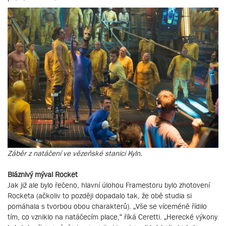
Záběr z natáčení ve vězeňské stanici Kyln.
Bláznivý mýval Rocket
Jak již ale bylo řečeno, hlavní úlohou Framestoru bylo zhotovení
Rocketa (ačkoliv to později dopadalo tak, že obě studia si
pomáhala s tvorbou obou charakterů). „Vše se víceméně řídilo
tím, co vzniklo na natáčecím place,“ říká Ceretti. „Herecké výkony