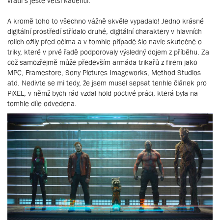
vrátil s ještě větší kadencí.
A kromě toho to všechno vážně skvěle vypadalo! Jedno krásné
digitální prostředí střídalo druhé, digitální charaktery v hlavních
rolích ožily před očima a v tomhle případě šlo navíc skutečně o
triky, které v prvé řadě podporovaly výsledný dojem z příběhu. Za
což samozřejmě může především armáda trikařů z firem jako
MPC, Framestore, Sony Pictures Imageworks, Method Studios
atd. Nedivte se mi tedy, že jsem musel sepsat tenhle článek pro
PiXEL, v němž bych rád vzdal hold poctivé práci, která byla na
tomhle díle odvedena.