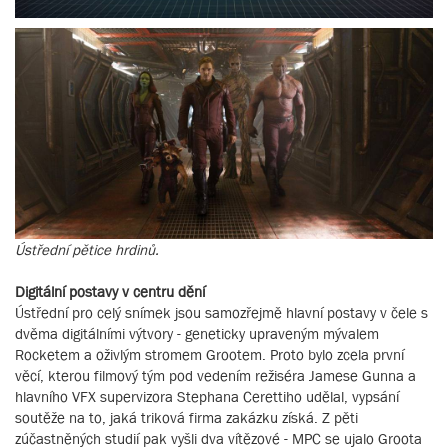
Ústřední pětice hrdinů.
Digitální postavy v centru dění
Ústřední pro celý snímek jsou samozřejmě hlavní postavy v čele s
dvěma digitálními výtvory - geneticky upraveným mývalem
Rocketem a oživlým stromem Grootem. Proto bylo zcela první
věcí, kterou filmový tým pod vedením režiséra Jamese Gunna a
hlavního VFX supervizora Stephana Cerettiho udělal, vypsání
soutěže na to, jaká triková firma zakázku získá. Z pěti
zúčastněných studií pak vyšli dva vítězové - MPC se ujalo Groota