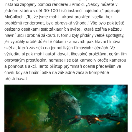
instancí zapojený pomocí rendereru Arnold. „Někdy můžete v
jednom záběru vidět 90-100 tisíc instancí najednou,“ popisuje
McCulloch. „To, že jsme mohli taková prostředí vcelku bez
problémů renderovat, byla obrovská výhoda.“ Vše bylo pak ještě
osázeno desítkami tisíc základních světel, která ozářila každou
hlavní ulici i drobná zákoutí. K tomu byly přidány velké spotlighty,
jež vypíchly určité důležité oblasti - a navrch pak hlavní filmová
světla, která závisela na jednotlivých filmových scénách. Ve
výsledku si pak mohli autoři dovolit libovolně prolétávat celým tím
obrovským prostředím, nemuseli se bát kamkoliv otočit kamerou
a pohnout s akcí. Tento přístup prý filmaři ocenili především ve
chvíli, kdy se finální bitka na základně začala kompletně
přestříhávat...