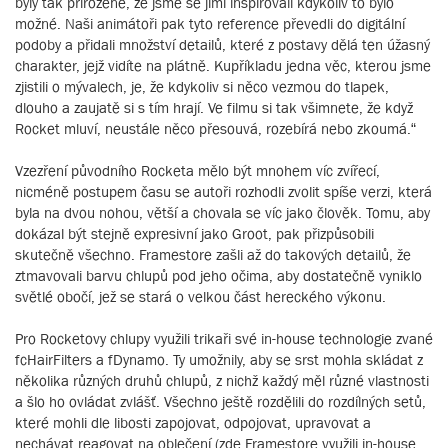
byly tak přirozené, že jsme se jimi inspirovali kdykoliv to bylo
možné. Naši animátoři pak tyto reference převedli do digitální
podoby a přidali množství detailů, které z postavy dělá ten úžasný
charakter, jejž vidíte na plátně. Kupříkladu jedna věc, kterou jsme
zjistili o mývalech, je, že kdykoliv si něco vezmou do tlapek,
dlouho a zaujatě si s tím hrají. Ve filmu si tak všimnete, že když
Rocket mluví, neustále něco přesouvá, rozebírá nebo zkoumá.“
Vzezření původního Rocketa mělo být mnohem víc zvířecí,
nicméně postupem času se autoři rozhodli zvolit spíše verzi, která
byla na dvou nohou, větší a chovala se víc jako člověk. Tomu, aby
dokázal být stejně expresivní jako Groot, pak přizpůsobili
skutečně všechno. Framestore zašli až do takových detailů, že
ztmavovali barvu chlupů pod jeho očima, aby dostatečně vyniklo
světlé obočí, jež se stará o velkou část hereckého výkonu.
Pro Rocketovy chlupy využili trikaři své in-house technologie zvané
fcHairFilters a fDynamo. Ty umožnily, aby se srst mohla skládat z
několika různých druhů chlupů, z nichž každý měl různé vlastnosti
a šlo ho ovládat zvlášť. Všechno ještě rozdělili do rozdílných setů,
které mohli dle libosti zapojovat, odpojovat, upravovat a
nechávat reagovat na oblečení (zde Framestore využili in-house