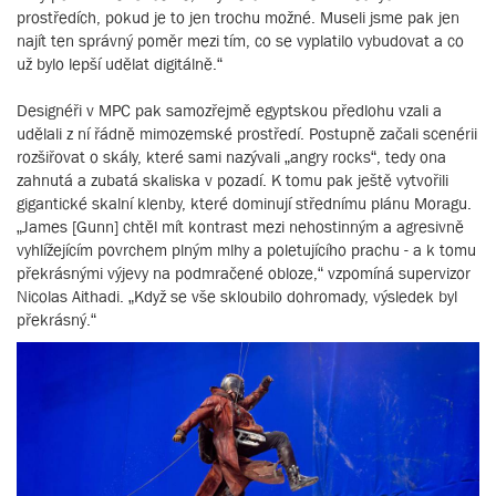
prostředích, pokud je to jen trochu možné. Museli jsme pak jen
najít ten správný poměr mezi tím, co se vyplatilo vybudovat a co
už bylo lepší udělat digitálně.“
Designéři v MPC pak samozřejmě egyptskou předlohu vzali a
udělali z ní řádně mimozemské prostředí. Postupně začali scenérii
rozšiřovat o skály, které sami nazývali „angry rocks“, tedy ona
zahnutá a zubatá skaliska v pozadí. K tomu pak ještě vytvořili
gigantické skalní klenby, které dominují střednímu plánu Moragu.
„James [Gunn] chtěl mít kontrast mezi nehostinným a agresivně
vyhlížejícím povrchem plným mlhy a poletujícího prachu - a k tomu
překrásnými výjevy na podmračené obloze,“ vzpomíná supervizor
Nicolas Aithadi. „Když se vše skloubilo dohromady, výsledek byl
překrásný.“