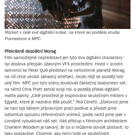
Rocket v celé své digitální kráse, na které se podílela studia
Framestore a MPC.
Překrásně dezolátní Morag
Film samozřejmě nepředstavil jen tyto dva digitální charaktery -
byl doslova přecpán úžasnými VFX prostředími. Hned v úvodní
sekvenci se Peter Quill představí na nehostinné planetě Morag,
na níž chce ukrást záhadný artefakt, okolo nějž se později točí
celý film. MPC pro tyto scény zbudovali částečný bluescreen set,
na němž Chris Pratt zahrál svoji roli, a později přidali digitální
matte painty. „Celé prostředí je inspirováno skutečným místem v
Egyptě, které je nazváno Bílá poušť,“ říká Ceretti. „Dokonce jsme
se tam byli během přípravných prací podívat a přivezli jsme
odtamtud spoustu referenčních snímků, podle nichž jsme pak v
Londýně vybudovali náš set. Náš přístup s filmovým architektem
Charliem Woodem je takový, že co si můžeme dovolit postavit, to
taky postavíme. Chceme, aby herci hráli ve skutečných