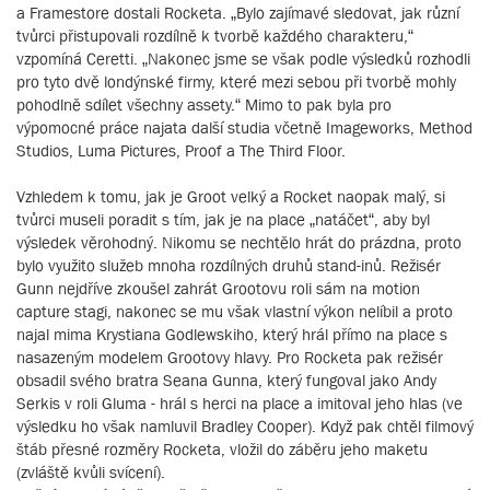
a Framestore dostali Rocketa. „Bylo zajímavé sledovat, jak různí
tvůrci přistupovali rozdílně k tvorbě každého charakteru,“
vzpomíná Ceretti. „Nakonec jsme se však podle výsledků rozhodli
pro tyto dvě londýnské firmy, které mezi sebou při tvorbě mohly
pohodlně sdílet všechny assety.“ Mimo to pak byla pro
výpomocné práce najata další studia včetně Imageworks, Method
Studios, Luma Pictures, Proof a The Third Floor.
Vzhledem k tomu, jak je Groot velký a Rocket naopak malý, si
tvůrci museli poradit s tím, jak je na place „natáčet“, aby byl
výsledek věrohodný. Nikomu se nechtělo hrát do prázdna, proto
bylo využito služeb mnoha rozdílných druhů stand-inů. Režisér
Gunn nejdříve zkoušel zahrát Grootovu roli sám na motion
capture stagi, nakonec se mu však vlastní výkon nelíbil a proto
najal mima Krystiana Godlewskiho, který hrál přímo na place s
nasazeným modelem Grootovy hlavy. Pro Rocketa pak režisér
obsadil svého bratra Seana Gunna, který fungoval jako Andy
Serkis v roli Gluma - hrál s herci na place a imitoval jeho hlas (ve
výsledku ho však namluvil Bradley Cooper). Když pak chtěl filmový
štáb přesné rozměry Rocketa, vložil do záběru jeho maketu
(zvláště kvůli svícení).