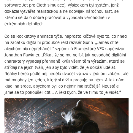
software Jet pro Cloth simulace). Výsledkem byl systém, jenž
dokázal vytvářet realistickou a ne kdovíjak náročnou srst, se
kterou se dalo dobře pracovat a vypadala věrohodně i v
extrémních detailech.
Co se Rocketovy animace týče, naprosto klíčové bylo to, co hned
na začátku digitální produkce řekl režisér Gunn. „James chtěl,
abychom nic nepřeháněli,“ vzpomíná Framestore VFX supervizor
Jonathan Fawkner. „Říkal, že se mu nelíbí, jak novodobé digitální
charaktery vypadají přehnaně kvůli všem těm výrazům, které se
střídají na jejich tváři, jen aby bylo vidět, že je dokáží udělat.
Reálný herec podle něj nedělá dvacet výrazů v jednom záběru, ale
má mnohdy jen jeden, který si drží a pracuje na něm. A tak nám
kladl na srdce, abychom byli co nejminimalističtější. Neustále
jsme se to pokoušeli ctít... A řekl bych, že ve filmu to je vidět.“