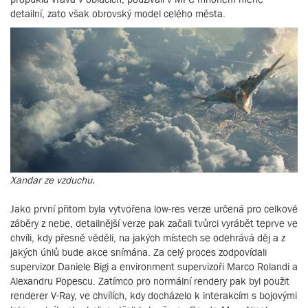
detailní, zato však obrovský model celého města.
Xandar ze vzduchu.
Jako první přitom byla vytvořena low-res verze určená pro celkové
záběry z nebe, detailnější verze pak začali tvůrci vyrábět teprve ve
chvíli, kdy přesně věděli, na jakých místech se odehrává děj a z
jakých úhlů bude akce snímána. Za celý proces zodpovídali
supervizor Daniele Bigi a environment supervizoři Marco Rolandi a
Alexandru Popescu. Zatímco pro normální rendery pak byl použit
renderer V-Ray, ve chvílích, kdy docházelo k interakcím s bojovými