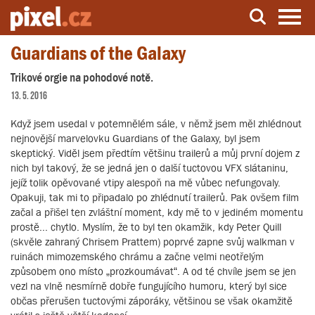
Guardians of the Galaxy
Server o natáčení a zpracování videa
Trikové orgie na pohodové notě.
13. 5. 2016
Když jsem usedal v potemnělém sále, v němž jsem měl zhlédnout
nejnovější marvelovku Guardians of the Galaxy, byl jsem
skeptický. Viděl jsem předtím většinu trailerů a můj první dojem z
nich byl takový, že se jedná jen o další tuctovou VFX slátaninu,
jejíž tolik opěvované vtipy alespoň na mě vůbec nefungovaly.
Opakuji, tak mi to připadalo po zhlédnutí trailerů. Pak ovšem film
začal a přišel ten zvláštní moment, kdy mě to v jediném momentu
prostě... chytlo. Myslím, že to byl ten okamžik, kdy Peter Quill
(skvěle zahraný Chrisem Prattem) poprvé zapne svůj walkman v
ruinách mimozemského chrámu a začne velmi neotřelým
způsobem ono místo „prozkoumávat“. A od té chvíle jsem se jen
vezl na vlně nesmírně dobře fungujícího humoru, který byl sice
občas přerušen tuctovými záporáky, většinou se však okamžitě