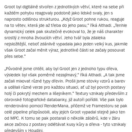
Groot byl digitálně stvořen z jednotlivých větví, které na sebe při
každém pohybu reagovaly podobně jako lidské svaly, jen s
naprosto odlišnou strukturou. „Když Groot pohne rukou, reaguje
na to větev, která jde až třeba do jeho pasu,“ říká Aithadi. „Tenhle
dynamický celek pak skutečně evokoval to, že je náš charakter
srostlý z mnoha živoucích větví. Jeho tvář byla zdaleka
nejsložitější, neboť zdánlivě vypadala jako jeden velký kus, jakmile
však Groot začal měnit výraz, jednotlivé části se začaly posouvat
přes sebe.“
„Původně jsme chtěli, aby byl Groot jen z jednoho typu dřeva,
výsledek byl však poměrně nezajímavý,“ říká Aithadi. „A tak jsme
začali mixovat různé typy dřevin. Prošli jsme stovky vzorů a barev
a udělali různé verze pro každou situaci, ať už byl povrch postavy
holý či pokrytý mechem a lišejníkem.“ Textury vznikaly především z
obrovské fotografické databanky, již autoři pořídili. Vše pak bylo
renderováno pomocí RenderMana, přičemž ve Framestoru se pak
celé pipeline přizpůsobili, aby jejich Groot vypadal stejně jako ten
od MPC. K tomu se pak postarali o několik záběrů, kde v žáru
akce začnou z postavy odlétávat kusy kůry a dřeva - tyto vznikaly
především v Houdini.