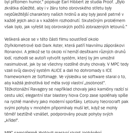
byl přítomen humor,“ popisuje Earl Hibbert ze studia Proof. „Bylo
zkrátka důležité, aby i v žáru toho obrovského střetu byly
nejdůležitější charaktery našich hrdinů a aby byly jasně patrné v
každé jejich akci a v každém rozhodnutí. Skutečným problémem
však bylo, jak vyřešit boj obrovských počtů zobrazených letounů.“
Veškerá akce se v této části filmu soustředí okolo
čtyřkilometrové lodi Dark Aster, která patří hlavnímu záporákovi
Ronanovi. A jelikož se to okolo ní hemží desítkami různých druhů
lodí, rozhodli se autoři vytvořit systém, který by jim umožnil
nasimulovat, jak by se všechny rozdílné druhy chovaly. V MPC tedy
vzali svůj davový systém ALICE a dali ho dohromady s ICE
frameworkem ze Softimage. Ve výsledku se software staral o to,
aby každá jednotlivá loď měla svoji vlastní „osobnost“.
Těžkotonážní Ravagery se například chovaly jako kamióny razící si
cestu ulicí, elegantní star blastery Nova Corp zase spoléhaly spíše
na rychlé manévry jako moderní sporťáky. Letouny Necrocraft pak
svými pohyby v mnohém připomínaly muší let, když se mohly
téměř beztížně vznášet, podporovány pouze pohyby svých
„křídel“.
MPC samozřejmě zhotovili masivní skript (poháněný