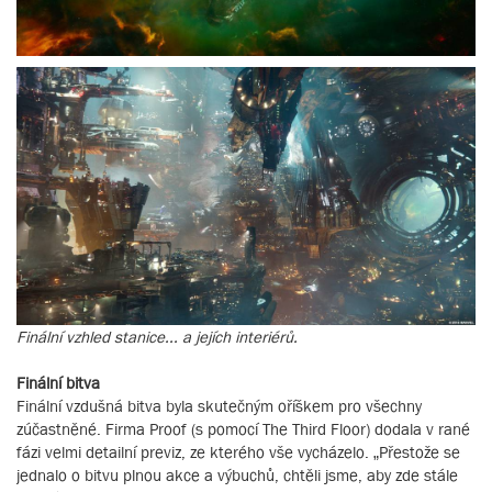
Finální vzhled stanice... a jejích interiérů.
Finální bitva
Finální vzdušná bitva byla skutečným oříškem pro všechny
zúčastněné. Firma Proof (s pomocí The Third Floor) dodala v rané
fázi velmi detailní previz, ze kterého vše vycházelo. „Přestože se
jednalo o bitvu plnou akce a výbuchů, chtěli jsme, aby zde stále