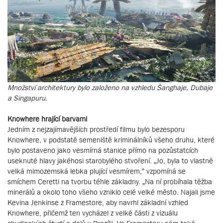
Množství architektury bylo založeno na vzhledu Šanghaje, Dubaje
a Singapuru.
Knowhere hrající barvami
Jedním z nejzajímavějších prostředí filmu bylo bezesporu
Knowhere, v podstatě semeniště kriminálníků všeho druhu, které
bylo postaveno jako vesmírná stanice přímo na pozůstatcích
useknuté hlavy jakéhosi starobylého stvoření. „Jo, byla to vlastně
velká mimozemská lebka plující vesmírem,“ vzpomíná se
smíchem Ceretti na tvorbu téhle základny. „Na ní probíhala těžba
minerálů a okolo toho všeho vzniklo celé velké město. Najali jsme
Kevina Jenkinse z Framestore, aby navrhl základní vzhled
Knowhere, přičemž ten vycházel z velké části z vizuálu