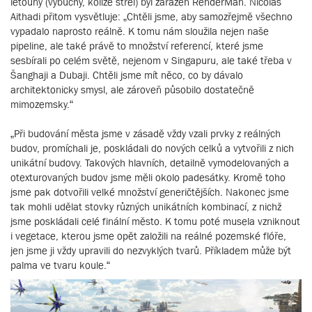
letouny (výbuchy, kolize střel) byl zařazen RenderMan. Nicolas
Aithadi přitom vysvětluje: „Chtěli jsme, aby samozřejmě všechno
vypadalo naprosto reálně. K tomu nám sloužila nejen naše
pipeline, ale také právě to množství referencí, které jsme
sesbírali po celém světě, nejenom v Singapuru, ale také třeba v
Šanghaji a Dubaji. Chtěli jsme mít něco, co by dávalo
architektonicky smysl, ale zároveň působilo dostatečně
mimozemsky.“
„Při budování města jsme v zásadě vždy vzali prvky z reálných
budov, promíchali je, poskládali do nových celků a vytvořili z nich
unikátní budovy. Takových hlavních, detailně vymodelovaných a
otexturovaných budov jsme měli okolo padesátky. Kromě toho
jsme pak dotvořili velké množství generičtějších. Nakonec jsme
tak mohli udělat stovky různých unikátních kombinací, z nichž
jsme poskládali celé finální město. K tomu poté musela vzniknout
i vegetace, kterou jsme opět založili na reálné pozemské flóře,
jen jsme ji vždy upravili do nezvyklých tvarů. Příkladem může být
palma ve tvaru koule.“