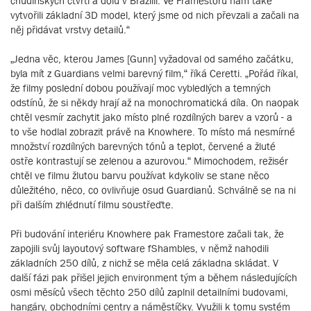
chudinských čtvrtí a dolů v Brazílii. Ve Framestoru nám také
vytvořili základní 3D model, který jsme od nich převzali a začali na
něj přidávat vrstvy detailů.“
„Jedna věc, kterou James [Gunn] vyžadoval od samého začátku,
byla mít z Guardians velmi barevný film,“ říká Ceretti. „Pořád říkal,
že filmy poslední dobou používají moc vybledlých a temných
odstínů, že si někdy hrají až na monochromatická díla. On naopak
chtěl vesmír zachytit jako místo plné rozdílných barev a vzorů - a
to vše hodlal zobrazit právě na Knowhere. To místo má nesmírné
množství rozdílných barevných tónů a teplot, červené a žluté
ostře kontrastují se zelenou a azurovou.“ Mimochodem, režisér
chtěl ve filmu žlutou barvu používat kdykoliv se stane něco
důležitého, něco, co ovlivňuje osud Guardianů. Schválně se na ni
při dalším zhlédnutí filmu soustřeďte.
Při budování interiéru Knowhere pak Framestore začali tak, že
zapojili svůj layoutový software fShambles, v němž nahodili
základních 250 dílů, z nichž se měla celá základna skládat. V
další fázi pak přišel jejich environment tým a během následujících
osmi měsíců všech těchto 250 dílů zaplnil detailními budovami,
hangáry, obchodními centry a náměstíčky. Využili k tomu systém