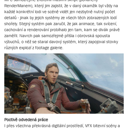
RenderManem), který jim zajistil, že v daný okamžik byl vždy na
každé konkrétní lodi ve scéně vidět jen nezbytně nutný počet
detailů - jinak by jejich systémy ze všech těch zobrazených lodí
shořely. Stejný systém pak zaručil, že jak animace, tak svícení,
cachování a renderování probíhalo jen tam, kam se divák právě
zaměřil. Navrch pak samozřejmě přišla i obrovská spousta
výbuchů, o něž se staral davový systém, který zapojoval stovky
různých explozí z footage galerie.
Poctivě odvedená práce
I přes všechna překrásná digitální prostředí, VFX bitevní scény a