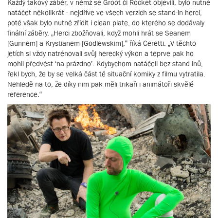
Každý takový záběr, v němž se Groot či Rocket objevili, bylo nutné
natáčet několikrát - nejdříve ve všech verzích se stand-in herci,
poté však bylo nutné zřídit i clean plate, do kterého se dodávaly
finální záběry. „Herci zbožňovali, když mohli hrát se Seanem
[Gunnem] a Krystianem [Godlewskim],“ říká Ceretti. „V těchto
jetích si vždy natrénovali svůj herecký výkon a teprve pak ho
mohli předvést ‘na prázdno’. Kdybychom natáčeli bez stand-inů,
řekl bych, že by se velká část té situační komiky z filmu vytratila.
Nehledě na to, že díky nim pak měli trikaři i animátoři skvělé
reference.“