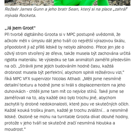
Režisér James Gunn a jeho bratr Sean, který si na place „zahrál“
mývala Rocketa.
„Já jsem Groot“
Při tvorbě digitálního Groota si v MPC postupně uvědomili, že
ačkoliv měli v úmyslu dát jeho tváři co největší výrazovou škálu,
připodobnit ji až příliš lidské by nebylo záhodno. Přece jen jde o
oživlý strom stvořený ze dřeva, takže musela být zachována určitá
rigidita materiálu. Ve výsledku se tak animátoři zaměřili především
na oči. „Strávili jsme jejich budováním hodně času, každá
drobnost musela být perfektní, abychom splnili režisérovu vizi,“
říká MPC VFX supervizor Nicolas Aithadi. „Měli jsme nesmírně
detailní texturu a hodně jsme si hráli s displacementem na jeho
duhovkách - chtěli jsme tam mít co nejvíce stínů. Také jsme se
zaměřovali na to, aby každé oko bylo trochu jiné, abychom
zachytili ty drobné nedokonalosti, které jsou ve skutečných očích.
Každé kouká trošku jinam, každé je trochu zvláštní... a nesmírně
lidské. Osobně se mohu na turntable Groota dívat dlouhé hodiny,
protože v jeho tváři se skutečně zračí nesmírná hloubka a
moudrost.“