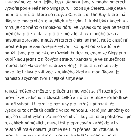
zbudováno ve tvaru jejího loga. „Xandar jsme v mnoha směrech
vytvořili podle reálného Singapuru,“ popisuje Ceretti. „Najdete v
něm totiž místo, které se nazývá Gardens of the Bay, které má
díky své moderní čisté architektuře velmi futuristický nádech a k
tomu je doplněno o tropickou flóru. Ve výsledku to byla perfektní
předloha pro Xandar a proto jsme zde strávili mnoho času a
nasbírali obrovské množství referenčních snímků. Naše digitální
prostředí jsme samozřejmě vytvořili komplet od základů, ale
použili jsme pro něj skeny různých budov, nejenom ze Singapuru -
kupříkladu jedna z klíčových struktur Xandaru je ve skutečnosti
reprodukce vlakového nádraží v Belgii. Prostě jsme se vždy
pokoušeli hlavně vzít věci z reálného života a modifikovat je,
namísto abychom tvořili nějaké smyšlené.“
Jelikož můžeme město v průběhu filmu vidět ze tří rozdílných
úrovní - ze vzduchu, z bližších celků a z úrovně ulice - rozhodli se
autoři vytvořit tři rozdílné postupy pro každý z případů. Ve
výsledku tak měli tři odlišné verze Xandaru, které jim umožnily co
nejvíce ušetřit výkon. Zatímco ve chvíli, kdy se herci pohybovali po
rozlehlých náměstích, musel být propracován každý detail v
relativně malé oblasti, jakmile se film přenesl do vzduchu a
propukla vřava v oblacích, používali v MPC mnohem méně