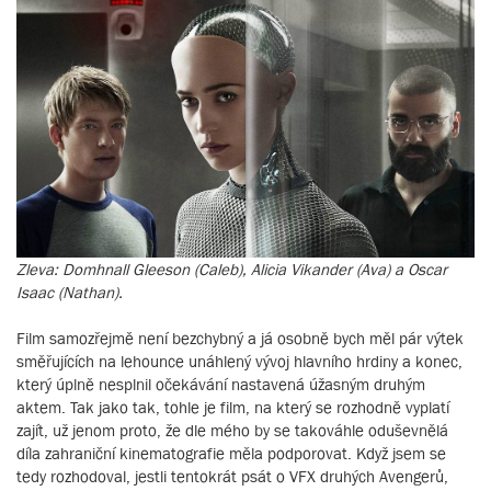
Zleva: Domhnall Gleeson (Caleb), Alicia Vikander (Ava) a Oscar
Isaac (Nathan).
Film samozřejmě není bezchybný a já osobně bych měl pár výtek
směřujících na lehounce unáhlený vývoj hlavního hrdiny a konec,
který úplně nesplnil očekávání nastavená úžasným druhým
aktem. Tak jako tak, tohle je film, na který se rozhodně vyplatí
zajít, už jenom proto, že dle mého by se takováhle oduševnělá
díla zahraniční kinematografie měla podporovat. Když jsem se
tedy rozhodoval, jestli tentokrát psát o VFX druhých Avengerů,