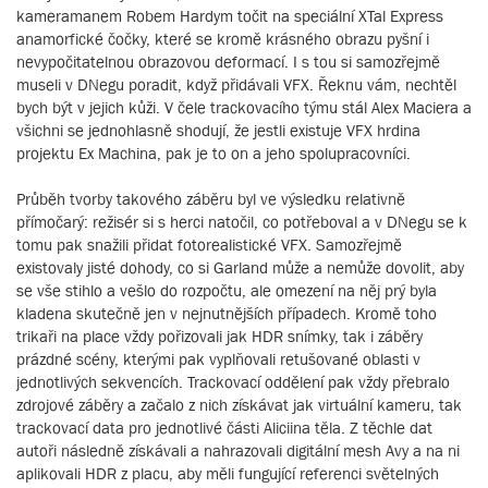
kameramanem Robem Hardym točit na speciální XTal Express
anamorfické čočky, které se kromě krásného obrazu pyšní i
nevypočitatelnou obrazovou deformací. I s tou si samozřejmě
museli v DNegu poradit, když přidávali VFX. Řeknu vám, nechtěl
bych být v jejich kůži. V čele trackovacího týmu stál Alex Maciera a
všichni se jednohlasně shodují, že jestli existuje VFX hrdina
projektu Ex Machina, pak je to on a jeho spolupracovníci.
Průběh tvorby takového záběru byl ve výsledku relativně
přímočarý: režisér si s herci natočil, co potřeboval a v DNegu se k
tomu pak snažili přidat fotorealistické VFX. Samozřejmě
existovaly jisté dohody, co si Garland může a nemůže dovolit, aby
se vše stihlo a vešlo do rozpočtu, ale omezení na něj prý byla
kladena skutečně jen v nejnutnějších případech. Kromě toho
trikaři na place vždy pořizovali jak HDR snímky, tak i záběry
prázdné scény, kterými pak vyplňovali retušované oblasti v
jednotlivých sekvencích. Trackovací oddělení pak vždy přebralo
zdrojové záběry a začalo z nich získávat jak virtuální kameru, tak
trackovací data pro jednotlivé části Aliciina těla. Z těchle dat
autoři následně získávali a nahrazovali digitální mesh Avy a na ni
aplikovali HDR z placu, aby měli fungující referenci světelných