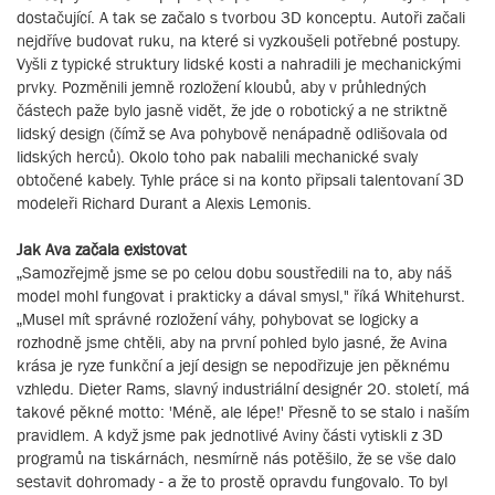
dostačující. A tak se začalo s tvorbou 3D konceptu. Autoři začali
nejdříve budovat ruku, na které si vyzkoušeli potřebné postupy.
Vyšli z typické struktury lidské kosti a nahradili je mechanickými
prvky. Pozměnili jemně rozložení kloubů, aby v průhledných
částech paže bylo jasně vidět, že jde o robotický a ne striktně
lidský design (čímž se Ava pohybově nenápadně odlišovala od
lidských herců). Okolo toho pak nabalili mechanické svaly
obtočené kabely. Tyhle práce si na konto připsali talentovaní 3D
modeleři Richard Durant a Alexis Lemonis.
Jak Ava začala existovat
„Samozřejmě jsme se po celou dobu soustředili na to, aby náš
model mohl fungovat i prakticky a dával smysl," říká Whitehurst.
„Musel mít správné rozložení váhy, pohybovat se logicky a
rozhodně jsme chtěli, aby na první pohled bylo jasné, že Avina
krása je ryze funkční a její design se nepodřizuje jen pěknému
vzhledu. Dieter Rams, slavný industriální designér 20. století, má
takové pěkné motto: 'Méně, ale lépe!' Přesně to se stalo i naším
pravidlem. A když jsme pak jednotlivé Aviny části vytiskli z 3D
programů na tiskárnách, nesmírně nás potěšilo, že se vše dalo
sestavit dohromady - a že to prostě opravdu fungovalo. To byl