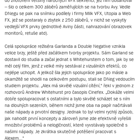
do zhotovení většiny náročných VFX sekvencí, jež film obsahoval
– šlo o celkem 300 záběrů zaměřujících se na tvorbu Avy. Vedle
DNegu se pak na snímku podílely i firmy Milk VFX, Utopia a Web
FX, jež se postaraly o zbytek z 250 záběrů, v nichž se vyskytly
vedlejší VFX prvky (jednotlivé Aviny části, nahrazování obrazovek
monitorů, retuše atd).
Celá spolupráce režiséra Garlanda a Double Negative vznikla
velice brzy, ještě před začátkem tvorby projektu. Sám Garland se
dostavil do studia a začal jednat s Whitehurstem o tom, jak by se
měl celý film, jenž z velké míry sestával z vizuálních efektů, co
nejlépe uchopit. A jelikož šla jejich spolupráce jako po másle a
okamžitě se shodli na celkovém postupu, stali se DNeg vedoucím
studiem projektu. „Alex má skvělé vizuální cítění," řekl v jednom z
rozhovorů Andrew Whitehurst pro časopis Cinefex. „Dokáže velmi
dobře spolupracovat s ostatními a bylo skvělé scházet se s ním
na dlouhých sezeních, během nichž jsme oba na papír načrtávali
naše nápady a prvotní designy. Jednak to byl velmi rychlý způsob,
jak nahodit první koncepty a zároveň jsme zde efektivně vyřešili
množství problémů a nelogičností, které vyvstávaly společně s
našimi nápady. Je zkrátka skutečné potěšení pracovat s
Alexem..."