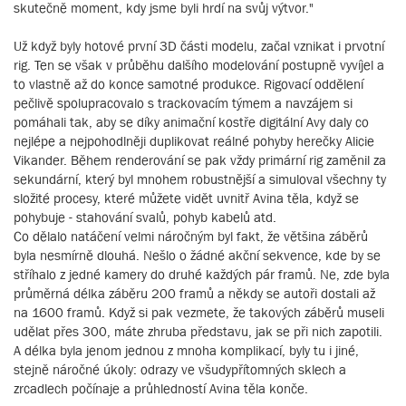
skutečně moment, kdy jsme byli hrdí na svůj výtvor."
Už když byly hotové první 3D části modelu, začal vznikat i prvotní
rig. Ten se však v průběhu dalšího modelování postupně vyvíjel a
to vlastně až do konce samotné produkce. Rigovací oddělení
pečlivě spolupracovalo s trackovacím týmem a navzájem si
pomáhali tak, aby se díky animační kostře digitální Avy daly co
nejlépe a nejpohodlněji duplikovat reálné pohyby herečky Alicie
Vikander. Během renderování se pak vždy primární rig zaměnil za
sekundární, který byl mnohem robustnější a simuloval všechny ty
složité procesy, které můžete vidět uvnitř Avina těla, když se
pohybuje - stahování svalů, pohyb kabelů atd.
Co dělalo natáčení velmi náročným byl fakt, že většina záběrů
byla nesmírně dlouhá. Nešlo o žádné akční sekvence, kde by se
stříhalo z jedné kamery do druhé každých pár framů. Ne, zde byla
průměrná délka záběru 200 framů a někdy se autoři dostali až
na 1600 framů. Když si pak vezmete, že takových záběrů museli
udělat přes 300, máte zhruba představu, jak se při nich zapotili.
A délka byla jenom jednou z mnoha komplikací, byly tu i jiné,
stejně náročné úkoly: odrazy ve všudypřítomných sklech a
zrcadlech počínaje a průhledností Avina těla konče.