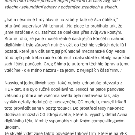
Autoři triků museli přidávat nejen primární CG části Avy, ale i
všechny sekundární odrazy v početných zrcadlech a sklech.
„Jsem nesmírně hrdý hlavně na záběry, kde se Ava obléká,"
přiznává supervizor Whitehurst. „Na place to probíhalo tak, že
jsme natáčeli Alicii, zatímco se oblékala přes svůj Ava kostým.
Kromě toho, že jsme museli reálné části jejích končetin nahradit
digitálními, bylo zároveň nutné vložit do těchhle velkých detailů i
pozadí, které je vidět skrz její průhledné mechanické údy. Vedle
toho bylo pak třeba ručně dokreslit i další složité detaily, například
zadní část punčoch. Greg Shimp je autorem těchhle úprav a jemu
vděčíme - dle mého názoru - za jednu z nejlepších částí filmu."
Nasvícení jednotlivých scén také nebylo jednoduše převzato z
HDR dat, ale bylo ručně doděláváno. Jelikož na place panovalo
většinou přítmí a ne všechna světla byla nastavena tak, aby
vynikly detaily dodatečně nasazeného CG modelu, museli trikaři
toto provádět sami v postprodukci. Do prostředí tedy nakonec
dodávali množství CG zdrojů světla, které tu vypíchly detail Avina
digitálního těla, támhle vypomohly s obtížným compositingovým
úkolem.
Je skvělé vidět zase takto povedený trikový film, který je na VFX