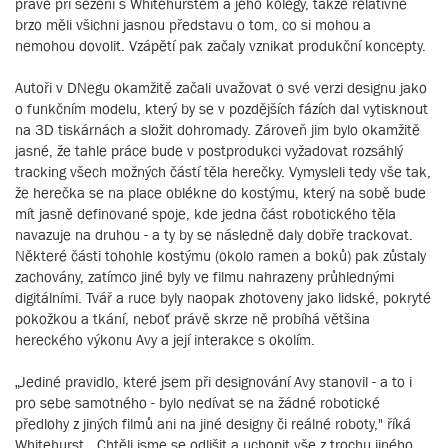
právě při sezení s Whitehurstem a jeho kolegy, takže relativně
brzo měli všichni jasnou představu o tom, co si mohou a
nemohou dovolit. Vzápětí pak začaly vznikat produkční koncepty.
Autoři v DNegu okamžitě začali uvažovat o své verzi designu jako
o funkčním modelu, který by se v pozdějších fázích dal vytisknout
na 3D tiskárnách a složit dohromady. Zároveň jim bylo okamžitě
jasné, že tahle práce bude v postprodukci vyžadovat rozsáhlý
tracking všech možných částí těla herečky. Vymysleli tedy vše tak,
že herečka se na place oblékne do kostýmu, který na sobě bude
mít jasně definované spoje, kde jedna část robotického těla
navazuje na druhou - a ty by se následně daly dobře trackovat.
Některé části tohohle kostýmu (okolo ramen a boků) pak zůstaly
zachovány, zatímco jiné byly ve filmu nahrazeny průhlednými
digitálními. Tvář a ruce byly naopak zhotoveny jako lidské, pokryté
pokožkou a tkání, neboť právě skrze ně probíhá většina
hereckého výkonu Avy a její interakce s okolím.
„Jediné pravidlo, které jsem při designování Avy stanovil - a to i
pro sebe samotného - bylo nedívat se na žádné robotické
předlohy z jiných filmů ani na jiné designy či reálné roboty," říká
Whitehurst. „Chtěli jsme se odlišit a uchopit vše z trochu jiného