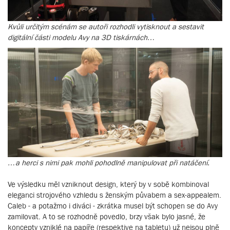
Kvůli určitým scénám se autoři rozhodli vytisknout a sestavit
digitální části modelu Avy na 3D tiskárnách…
…a herci s nimi pak mohli pohodlně manipulovat při natáčení.
Ve výsledku měl vzniknout design, který by v sobě kombinoval
eleganci strojového vzhledu s ženským půvabem a sex-appealem.
Caleb - a potažmo i diváci - zkrátka musel být schopen se do Avy
zamilovat. A to se rozhodně povedlo, brzy však bylo jasné, že
koncepty vzniklé na papíře (respektive na tabletu) už nejsou plně