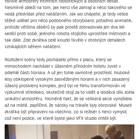
tísnivé atmosféry intimních filosofických a osobních debat.
Nesmírně záleží na tom, jak herci vše zahrají a něco takového se
nedá předvídat před natáčením. Jak asi chápete, je tedy velice
těžké udělat pro něco podobného storyboard, potažmo animatik,
protože většina záběrů by pak prostě zobrazovala jen dva lidi
sedící proti sobě, jednoho robota stojícího uprostřed místnosti a
tak dále. Zde zkrátka celé kouzlo tkvělo v drobných detailech
vznikajících během natáčení.
Rozložení scény tedy pocházelo přímo z placu, který se
mimochodem nacházel v úžasném přírodním hotelu Juvet v
odlehlé části Norska. A už jen tohle samotné prostředí, hluboké
lesy obklopené vysokými zasněženými horami a v nich zasazený
úžasný prosklený komplex, jenž byl ve filmu transformován ve
výzkumné středisko, skutečně stojí za to vidět a dodává dílu zcela
unikátní atmosféru. Nicméně fakt, že se veškerá akce vymýšlela
až na místě, zapříčinil, že nároky na trikaře byly obrovské. Museli
zkrátka být připraveni na všechno, co si režisér s herci vymyslí,
což není pozice, ve které byste jako VFX studio chtěli být.