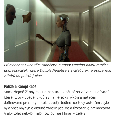
Průhlednost Avina těla zapříčinila nutnost velkého počtu retuší a
dokreslovaček, které Double Negative vytvářeli z extra pořízených
záběrů na prázdný plac.
Potíže a komplikace
Samozřejmě žádný motion capture nepřicházel v úvahu z důvodů,
které již byly uvedeny (důraz na herecký výkon a natáčení
definované prostory hotelu Juvet). Jediné, co tedy autorům zbylo,
bylo všechny tyhle dlouhé záběry pečlivě a úzkostlivě natrackovat.
A aby toho nebylo málo, rozhodli se filmaři v čele s