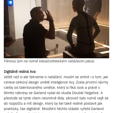
Filmový tým na notně klaustrofobickém natáčecím place.
Digitálně reálná Ava
Ještě než si ale řekneme o natáčení, musím se zmínit i o tom, jak
vznikal celkový design umělé inteligence Avy. Zcela prvotní návrhy
vzešly od talentovaného umělce, který si říká Jock a právě s
těmito nákresy se Garland vydal do studia Double Negative. A
přestože se tyhle všem nesmírně líbily, zároveň bylo nutné vejít se
do rozpočtu a mít design, který by šel také reálně postavit jak
prakticky, tak digitálně. Množství těchto otázek vyřešil Garland