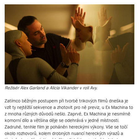
Režisér Alex Garland a Alicia Vikander v roli Avy.
Zatímco běžným postupem při tvorbě trikových filmů dneška je
vzít ty nejtěžší sekvence a zhotovit pro ně previz, u Ex Machina to
z mnoha různých důvodů nešlo. Zaprvé, Ex Machina je nesmírně
komorní dílo a většina děje se odehrává v jedné místnosti.
Zadruhé, tenhle film je poháněn hereckými výkony. Vše se točí
okolo rozhovorů, kolem drobných nuancí hereckých výrazů a