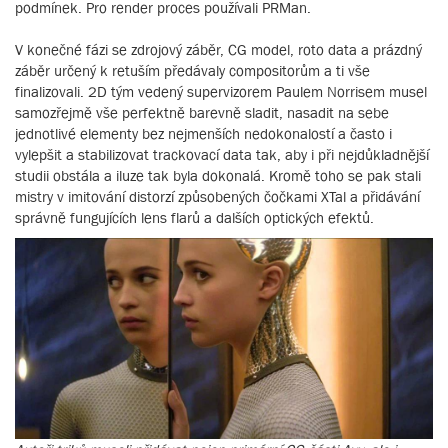
podmínek. Pro render proces používali PRMan.
V konečné fázi se zdrojový záběr, CG model, roto data a prázdný
záběr určený k retuším předávaly compositorům a ti vše
finalizovali. 2D tým vedený supervizorem Paulem Norrisem musel
samozřejmě vše perfektně barevně sladit, nasadit na sebe
jednotlivé elementy bez nejmenších nedokonalostí a často i
vylepšit a stabilizovat trackovací data tak, aby i při nejdůkladnější
studii obstála a iluze tak byla dokonalá. Kromě toho se pak stali
mistry v imitování distorzí způsobených čočkami XTal a přidávání
správně fungujících lens flarů a dalších optických efektů.