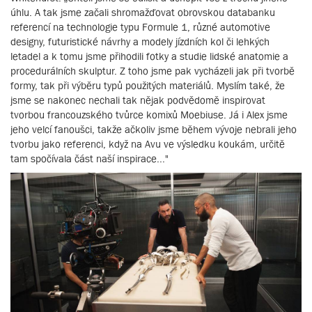
úhlu. A tak jsme začali shromažďovat obrovskou databanku
referencí na technologie typu Formule 1, různé automotive
designy, futuristické návrhy a modely jízdních kol či lehkých
letadel a k tomu jsme přihodili fotky a studie lidské anatomie a
procedurálních skulptur. Z toho jsme pak vycházeli jak při tvorbě
formy, tak při výběru typů použitých materiálů. Myslím také, že
jsme se nakonec nechali tak nějak podvědomě inspirovat
tvorbou francouzského tvůrce komixů Moebiuse. Já i Alex jsme
jeho velcí fanoušci, takže ačkoliv jsme během vývoje nebrali jeho
tvorbu jako referenci, když na Avu ve výsledku koukám, určitě
tam spočívala část naší inspirace..."