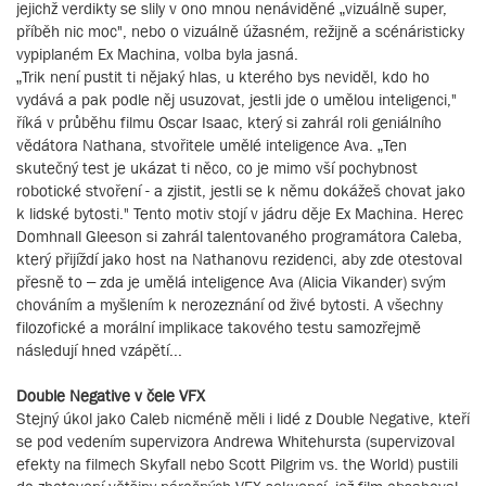
jejichž verdikty se slily v ono mnou nenáviděné „vizuálně super,
příběh nic moc", nebo o vizuálně úžasném, režijně a scénáristicky
vypiplaném Ex Machina, volba byla jasná.
„Trik není pustit ti nějaký hlas, u kterého bys neviděl, kdo ho
vydává a pak podle něj usuzovat, jestli jde o umělou inteligenci,"
říká v průběhu filmu Oscar Isaac, který si zahrál roli geniálního
vědátora Nathana, stvořitele umělé inteligence Ava. „Ten
skutečný test je ukázat ti něco, co je mimo vší pochybnost
robotické stvoření - a zjistit, jestli se k němu dokážeš chovat jako
k lidské bytosti." Tento motiv stojí v jádru děje Ex Machina. Herec
Domhnall Gleeson si zahrál talentovaného programátora Caleba,
který přijíždí jako host na Nathanovu rezidenci, aby zde otestoval
přesně to – zda je umělá inteligence Ava (Alicia Vikander) svým
chováním a myšlením k nerozeznání od živé bytosti. A všechny
filozofické a morální implikace takového testu samozřejmě
následují hned vzápětí...
Double Negative v čele VFX
Stejný úkol jako Caleb nicméně měli i lidé z Double Negative, kteří
se pod vedením supervizora Andrewa Whitehursta (supervizoval
efekty na filmech Skyfall nebo Scott Pilgrim vs. the World) pustili