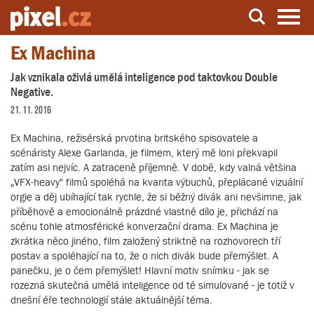
Ex Machina
Server o natáčení a zpracování videa
Jak vznikala oživlá umělá inteligence pod taktovkou Double
Negative.
21. 11. 2016
Ex Machina, režisérská prvotina britského spisovatele a
scénáristy Alexe Garlanda, je filmem, který mě loni překvapil
zatím asi nejvíc. A zatraceně příjemně. V době, kdy valná většina
„VFX-heavy" filmů spoléhá na kvanta výbuchů, přeplácané vizuální
orgie a děj ubíhající tak rychle, že si běžný divák ani nevšimne, jak
příběhově a emocionálně prázdné vlastně dílo je, přichází na
scénu tohle atmosférické konverzační drama. Ex Machina je
zkrátka něco jiného, film založený striktně na rozhovorech tří
postav a spoléhající na to, že o nich divák bude přemýšlet. A
panečku, je o čem přemýšlet! Hlavní motiv snímku - jak se
rozezná skutečná umělá inteligence od té simulované - je totiž v
dnešní éře technologií stále aktuálnější téma.