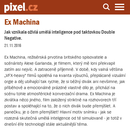
Ex Machina
Server o natáčení a zpracování videa
Jak vznikala oživlá umělá inteligence pod taktovkou Double
Negative.
21. 11. 2016
Ex Machina, režisérská prvotina britského spisovatele a
scénáristy Alexe Garlanda, je filmem, který mě loni překvapil
zatím asi nejvíc. A zatraceně příjemně. V době, kdy valná většina
„VFX-heavy" filmů spoléhá na kvanta výbuchů, přeplácané vizuální
orgie a děj ubíhající tak rychle, že si běžný divák ani nevšimne, jak
příběhově a emocionálně prázdné vlastně dílo je, přichází na
scénu tohle atmosférické konverzační drama. Ex Machina je
zkrátka něco jiného, film založený striktně na rozhovorech tří
postav a spoléhající na to, že o nich divák bude přemýšlet. A
panečku, je o čem přemýšlet! Hlavní motiv snímku - jak se
rozezná skutečná umělá inteligence od té simulované - je totiž v
dnešní éře technologií stále aktuálnější téma.