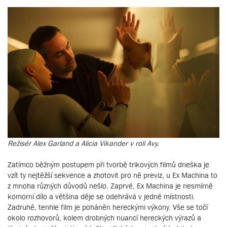
Režisér Alex Garland a Alicia Vikander v roli Avy.
Zatímco běžným postupem při tvorbě trikových filmů dneška je
vzít ty nejtěžší sekvence a zhotovit pro ně previz, u Ex Machina to
z mnoha různých důvodů nešlo. Zaprvé, Ex Machina je nesmírně
komorní dílo a většina děje se odehrává v jedné místnosti.
Zadruhé, tenhle film je poháněn hereckými výkony. Vše se točí
okolo rozhovorů, kolem drobných nuancí hereckých výrazů a