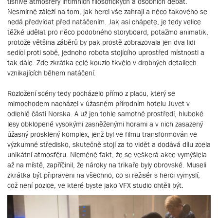
tísnivé atmosféry intimních filosofických a osobních debat.
Nesmírně záleží na tom, jak herci vše zahrají a něco takového se
nedá předvídat před natáčením. Jak asi chápete, je tedy velice
těžké udělat pro něco podobného storyboard, potažmo animatik,
protože většina záběrů by pak prostě zobrazovala jen dva lidi
sedící proti sobě, jednoho robota stojícího uprostřed místnosti a
tak dále. Zde zkrátka celé kouzlo tkvělo v drobných detailech
vznikajících během natáčení.
Rozložení scény tedy pocházelo přímo z placu, který se
mimochodem nacházel v úžasném přírodním hotelu Juvet v
odlehlé části Norska. A už jen tohle samotné prostředí, hluboké
lesy obklopené vysokými zasněženými horami a v nich zasazený
úžasný prosklený komplex, jenž byl ve filmu transformován ve
výzkumné středisko, skutečně stojí za to vidět a dodává dílu zcela
unikátní atmosféru. Nicméně fakt, že se veškerá akce vymýšlela
až na místě, zapříčinil, že nároky na trikaře byly obrovské. Museli
zkrátka být připraveni na všechno, co si režisér s herci vymyslí,
což není pozice, ve které byste jako VFX studio chtěli být.