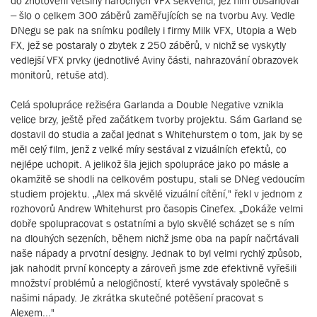
do zhotovení většiny náročných VFX sekvencí, jež film obsahoval
– šlo o celkem 300 záběrů zaměřujících se na tvorbu Avy. Vedle
DNegu se pak na snímku podílely i firmy Milk VFX, Utopia a Web
FX, jež se postaraly o zbytek z 250 záběrů, v nichž se vyskytly
vedlejší VFX prvky (jednotlivé Aviny části, nahrazování obrazovek
monitorů, retuše atd).
Celá spolupráce režiséra Garlanda a Double Negative vznikla
velice brzy, ještě před začátkem tvorby projektu. Sám Garland se
dostavil do studia a začal jednat s Whitehurstem o tom, jak by se
měl celý film, jenž z velké míry sestával z vizuálních efektů, co
nejlépe uchopit. A jelikož šla jejich spolupráce jako po másle a
okamžitě se shodli na celkovém postupu, stali se DNeg vedoucím
studiem projektu. „Alex má skvělé vizuální cítění," řekl v jednom z
rozhovorů Andrew Whitehurst pro časopis Cinefex. „Dokáže velmi
dobře spolupracovat s ostatními a bylo skvělé scházet se s ním
na dlouhých sezeních, během nichž jsme oba na papír načrtávali
naše nápady a prvotní designy. Jednak to byl velmi rychlý způsob,
jak nahodit první koncepty a zároveň jsme zde efektivně vyřešili
množství problémů a nelogičností, které vyvstávaly společně s
našimi nápady. Je zkrátka skutečné potěšení pracovat s
Alexem..."