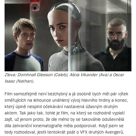
Zleva: Domhnall Gleeson (Caleb), Alicia Vikander (Ava) a Oscar
Isaac (Nathan).
Film samozřejmě není bezchybný a já osobně bych měl pár výtek
směřujících na lehounce unáhlený vývoj hlavního hrdiny a konec,
který úplně nesplnil očekávání nastavená úžasným druhým
aktem. Tak jako tak, tohle je film, na který se rozhodně vyplatí
zajít, už jenom proto, že dle mého by se takováhle oduševnělá
díla zahraniční kinematografie měla podporovat. Když jsem se
tedy rozhodoval, jestli tentokrát psát o VFX druhých Avengerů,