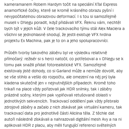
kameramanem Robem Hardym točit na speciální XTal Express
anamorfické čočky, které se kromě krásného obrazu pyšní i
nevypočitatelnou obrazovou deformací. I s tou si samozřejmě
museli v DNegu poradit, když přidávali VFX. Řeknu vám, nechtěl
bych být v jejich kůži. V čele trackovacího týmu stál Alex Maciera a
všichni se jednohlasně shodují, že jestli existuje VFX hrdina
projektu Ex Machina, pak je to on a jeho spolupracovníci.
Průběh tvorby takového záběru byl ve výsledku relativně
přímočarý: režisér si s herci natočil, co potřeboval a v DNegu se k
tomu pak snažili přidat fotorealistické VFX. Samozřejmě
existovaly jisté dohody, co si Garland může a nemůže dovolit, aby
se vše stihlo a vešlo do rozpočtu, ale omezení na něj prý byla
kladena skutečně jen v nejnutnějších případech. Kromě toho
trikaři na place vždy pořizovali jak HDR snímky, tak i záběry
prázdné scény, kterými pak vyplňovali retušované oblasti v
jednotlivých sekvencích. Trackovací oddělení pak vždy přebralo
zdrojové záběry a začalo z nich získávat jak virtuální kameru, tak
trackovací data pro jednotlivé části Aliciina těla. Z těchle dat
autoři následně získávali a nahrazovali digitální mesh Avy a na ni
aplikovali HDR z placu, aby měli fungující referenci světelných