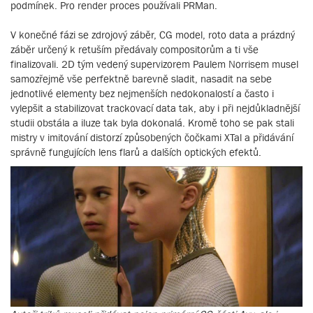
podmínek. Pro render proces používali PRMan.
V konečné fázi se zdrojový záběr, CG model, roto data a prázdný
záběr určený k retuším předávaly compositorům a ti vše
finalizovali. 2D tým vedený supervizorem Paulem Norrisem musel
samozřejmě vše perfektně barevně sladit, nasadit na sebe
jednotlivé elementy bez nejmenších nedokonalostí a často i
vylepšit a stabilizovat trackovací data tak, aby i při nejdůkladnější
studii obstála a iluze tak byla dokonalá. Kromě toho se pak stali
mistry v imitování distorzí způsobených čočkami XTal a přidávání
správně fungujících lens flarů a dalších optických efektů.