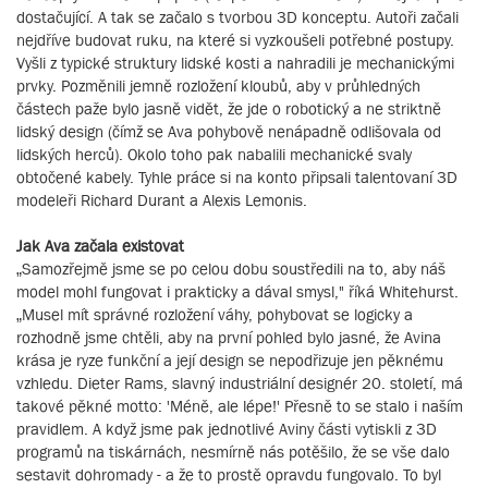
dostačující. A tak se začalo s tvorbou 3D konceptu. Autoři začali
nejdříve budovat ruku, na které si vyzkoušeli potřebné postupy.
Vyšli z typické struktury lidské kosti a nahradili je mechanickými
prvky. Pozměnili jemně rozložení kloubů, aby v průhledných
částech paže bylo jasně vidět, že jde o robotický a ne striktně
lidský design (čímž se Ava pohybově nenápadně odlišovala od
lidských herců). Okolo toho pak nabalili mechanické svaly
obtočené kabely. Tyhle práce si na konto připsali talentovaní 3D
modeleři Richard Durant a Alexis Lemonis.
Jak Ava začala existovat
„Samozřejmě jsme se po celou dobu soustředili na to, aby náš
model mohl fungovat i prakticky a dával smysl," říká Whitehurst.
„Musel mít správné rozložení váhy, pohybovat se logicky a
rozhodně jsme chtěli, aby na první pohled bylo jasné, že Avina
krása je ryze funkční a její design se nepodřizuje jen pěknému
vzhledu. Dieter Rams, slavný industriální designér 20. století, má
takové pěkné motto: 'Méně, ale lépe!' Přesně to se stalo i naším
pravidlem. A když jsme pak jednotlivé Aviny části vytiskli z 3D
programů na tiskárnách, nesmírně nás potěšilo, že se vše dalo
sestavit dohromady - a že to prostě opravdu fungovalo. To byl