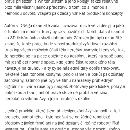
právě při sezení s Whitehurstem a jeho kolegy, takže relativně
brzo měli všichni jasnou představu o tom, co si mohou a
nemohou dovolit. Vzápětí pak začaly vznikat produkční koncepty.
Autoři v DNegu okamžitě začali uvažovat o své verzi designu jako
o funkčním modelu, který by se v pozdějších fázích dal vytisknout
na 3D tiskárnách a složit dohromady. Zároveň jim bylo okamžitě
jasné, že tahle práce bude v postprodukci vyžadovat rozsáhlý
tracking všech možných částí těla herečky. Vymysleli tedy vše tak,
že herečka se na place oblékne do kostýmu, který na sobě bude
mít jasně definované spoje, kde jedna část robotického těla
navazuje na druhou - a ty by se následně daly dobře trackovat.
Některé části tohohle kostýmu (okolo ramen a boků) pak zůstaly
zachovány, zatímco jiné byly ve filmu nahrazeny průhlednými
digitálními. Tvář a ruce byly naopak zhotoveny jako lidské, pokryté
pokožkou a tkání, neboť právě skrze ně probíhá většina
hereckého výkonu Avy a její interakce s okolím.
„Jediné pravidlo, které jsem při designování Avy stanovil - a to i
pro sebe samotného - bylo nedívat se na žádné robotické
předlohy z jiných filmů ani na jiné designy či reálné roboty," říká
Whitehurst. „Chtěli jsme se odlišit a uchopit vše z trochu jiného