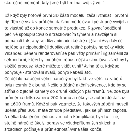
skutečně moment, kdy jsme byli hrdí na svůj výtvor."
Už když byly hotové první 3D části modelu, začal vznikat i prvotní
rig. Ten se však v průběhu dalšího modelování postupně vyvíjel a
to vlastně až do konce samotné produkce. Rigovací oddělení
pečlivě spolupracovalo s trackovacím týmem a navzájem si
pomáhali tak, aby se díky animační kostře digitální Avy daly co
nejlépe a nejpohodlněji duplikovat reálné pohyby herečky Alicie
Vikander. Během renderování se pak vždy primární rig zaměnil za
sekundární, který byl mnohem robustnější a simuloval všechny ty
složité procesy, které můžete vidět uvnitř Avina těla, když se
pohybuje - stahování svalů, pohyb kabelů atd.
Co dělalo natáčení velmi náročným byl fakt, že většina záběrů
byla nesmírně dlouhá. Nešlo o žádné akční sekvence, kde by se
stříhalo z jedné kamery do druhé každých pár framů. Ne, zde byla
průměrná délka záběru 200 framů a někdy se autoři dostali až
na 1600 framů. Když si pak vezmete, že takových záběrů museli
udělat přes 300, máte zhruba představu, jak se při nich zapotili.
A délka byla jenom jednou z mnoha komplikací, byly tu i jiné,
stejně náročné úkoly: odrazy ve všudypřítomných sklech a
zrcadlech počínaje a průhledností Avina těla konče.