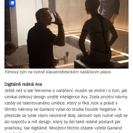
Filmový tým na notně klaustrofobickém natáčecím place.
Digitálně reálná Ava
Ještě než si ale řekneme o natáčení, musím se zmínit i o tom, jak
vznikal celkový design umělé inteligence Avy. Zcela prvotní návrhy
vzešly od talentovaného umělce, který si říká Jock a právě s
těmito nákresy se Garland vydal do studia Double Negative. A
přestože se tyhle všem nesmírně líbily, zároveň bylo nutné vejít se
do rozpočtu a mít design, který by šel také reálně postavit jak
prakticky, tak digitálně. Množství těchto otázek vyřešil Garland