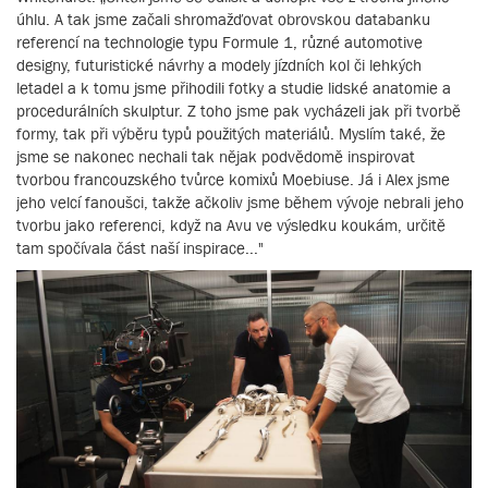
úhlu. A tak jsme začali shromažďovat obrovskou databanku
referencí na technologie typu Formule 1, různé automotive
designy, futuristické návrhy a modely jízdních kol či lehkých
letadel a k tomu jsme přihodili fotky a studie lidské anatomie a
procedurálních skulptur. Z toho jsme pak vycházeli jak při tvorbě
formy, tak při výběru typů použitých materiálů. Myslím také, že
jsme se nakonec nechali tak nějak podvědomě inspirovat
tvorbou francouzského tvůrce komixů Moebiuse. Já i Alex jsme
jeho velcí fanoušci, takže ačkoliv jsme během vývoje nebrali jeho
tvorbu jako referenci, když na Avu ve výsledku koukám, určitě
tam spočívala část naší inspirace..."