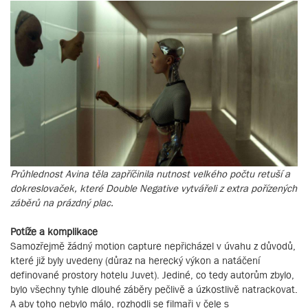
Průhlednost Avina těla zapříčinila nutnost velkého počtu retuší a
dokreslovaček, které Double Negative vytvářeli z extra pořízených
záběrů na prázdný plac.
Potíže a komplikace
Samozřejmě žádný motion capture nepřicházel v úvahu z důvodů,
které již byly uvedeny (důraz na herecký výkon a natáčení
definované prostory hotelu Juvet). Jediné, co tedy autorům zbylo,
bylo všechny tyhle dlouhé záběry pečlivě a úzkostlivě natrackovat.
A aby toho nebylo málo, rozhodli se filmaři v čele s