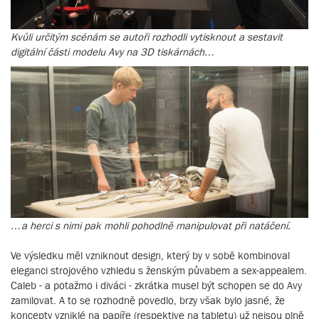
Kvůli určitým scénám se autoři rozhodli vytisknout a sestavit
digitální části modelu Avy na 3D tiskárnách…
…a herci s nimi pak mohli pohodlně manipulovat při natáčení.
Ve výsledku měl vzniknout design, který by v sobě kombinoval
eleganci strojového vzhledu s ženským půvabem a sex-appealem.
Caleb - a potažmo i diváci - zkrátka musel být schopen se do Avy
zamilovat. A to se rozhodně povedlo, brzy však bylo jasné, že
koncepty vzniklé na papíře (respektive na tabletu) už nejsou plně