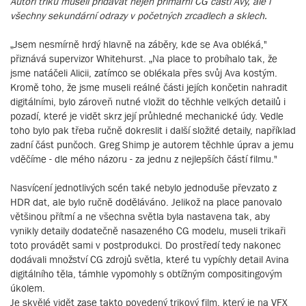
Autoři triků museli přidávat nejen primární CG části Avy, ale i
všechny sekundární odrazy v početných zrcadlech a sklech.
„Jsem nesmírně hrdý hlavně na záběry, kde se Ava obléká,"
přiznává supervizor Whitehurst. „Na place to probíhalo tak, že
jsme natáčeli Alicii, zatímco se oblékala přes svůj Ava kostým.
Kromě toho, že jsme museli reálné části jejích končetin nahradit
digitálními, bylo zároveň nutné vložit do těchhle velkých detailů i
pozadí, které je vidět skrz její průhledné mechanické údy. Vedle
toho bylo pak třeba ručně dokreslit i další složité detaily, například
zadní část punčoch. Greg Shimp je autorem těchhle úprav a jemu
vděčíme - dle mého názoru - za jednu z nejlepších částí filmu."
Nasvícení jednotlivých scén také nebylo jednoduše převzato z
HDR dat, ale bylo ručně doděláváno. Jelikož na place panovalo
většinou přítmí a ne všechna světla byla nastavena tak, aby
vynikly detaily dodatečně nasazeného CG modelu, museli trikaři
toto provádět sami v postprodukci. Do prostředí tedy nakonec
dodávali množství CG zdrojů světla, které tu vypíchly detail Avina
digitálního těla, támhle vypomohly s obtížným compositingovým
úkolem.
Je skvělé vidět zase takto povedený trikový film, který je na VFX