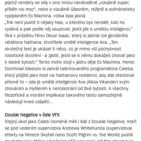
jejichž verdikty se slily v ono mnou nenáviděné „vizuálně super,
příběh nic moc", nebo o vizuálně úžasném, režijně a scénáristicky
vypiplaném Ex Machina, volba byla jasná.
„Trik není pustit ti nějaký hlas, u kterého bys neviděl, kdo ho
vydává a pak podle něj usuzovat, jestli jde o umělou inteligenci,"
říká v průběhu filmu Oscar Isaac, který si zahrál roli geniálního
vědátora Nathana, stvořitele umělé inteligence Ava. „Ten
skutečný test je ukázat ti něco, co je mimo vší pochybnost
robotické stvoření - a zjistit, jestli se k němu dokážeš chovat jako
k lidské bytosti." Tento motiv stojí v jádru děje Ex Machina. Herec
Domhnall Gleeson si zahrál talentovaného programátora Caleba,
který přijíždí jako host na Nathanovu rezidenci, aby zde otestoval
přesně to – zda je umělá inteligence Ava (Alicia Vikander) svým
chováním a myšlením k nerozeznání od živé bytosti. A všechny
filozofické a morální implikace takového testu samozřejmě
následují hned vzápětí...
Double Negative v čele VFX
Stejný úkol jako Caleb nicméně měli i lidé z Double Negative, kteří
se pod vedením supervizora Andrewa Whitehursta (supervizoval
efekty na filmech Skyfall nebo Scott Pilgrim vs. the World) pustili