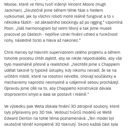
Moose, které ve filmu tvoří inženýr Vincent Moore (Hugh
Jackman). „Skutečně jsme během téhle fáze s Neillem
vyzkoumali, jak by všichni roboti mohli reálně fungovat a to v
několika fázích - od základního blockingu až po rigging,“ vzpomíná
Poon. „Náš harmonogram byl velmi těsný a tak jsme museli
pracovat po částech - nejdříve vznikl finální vzhled a funkčnost
nohy, následně torzo a hlava až nakonec.“
Chris Harvey byl hlavním supervizorem celého projektu a během
tohohle procesu chtěl zajistit, aby se nikde nepodvádělo, aby vše
bylo maximálně přesné a realistické. „Nechtěli jsme s Chappiem
udělat takové ty typické ústupky, kdy nikomu nevadí, že se na
určitém místě, které na robotovi nevidíte, chovají součástky a
mechanismy naprosto nesmyslně a vzájemně sebou procházejí.
Opravdu jsme cílili na to, aby Chappieho konstrukce dávala
stoprocentní smysl a dala se postavit i reálně.“
Ve výsledku pak Weta získala finální 3D zdrojové soubory, které
byly připraveny pro 3D tisk. Vedoucí tvůrců modelů ve Wetě
Edward Denton na tohle téma poznamenává: „Ten model byl
skutečně téměř kompletně 3D tisknutý. Skoro každá část byla