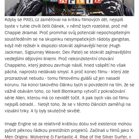
Kdyby se PiXEL.cz zaměřoval na kritiku filmových děl, nejspíš
byste v tuhle chvíli četli článek, v němž bych rozebíral, proč mě
Chappie zklamal. Proč promrhal svůj potenciál nepochopitelným
soustředěním se na skupinku nesympatických rádoby gangstas,
když měl režisér k dispozici stokrát zajímavější herce (Hugh
Jackman, Sigourney Weaver, Dev Patel) se stokrát zajímavějšími
vedlejšími dějovými liniemi. Proč nekonzistentní chování
Chappieho, který jednou zavrhuje násilí, hned vzápětí ho však
páchá, naprosto nedávalo smysl. A proč konec filmu - který zde
prozrazovat nebudu - tomu filmovému guláši už jen nasadil
korunu. Na konci takového článku bych si povzdechl na tím, že se
vážně obávám toho, co Neill Blomkamp vytvoří z pokračování
série Alien, kterou má co nevidět točit. A pak bych vás od filmu
nejspíš odradil... Nebýt toho, že se v těchto článcích zaměřuji na
vizuální triky. A ty byly skutečně skvělé.
Image Engine se za relativně krátkou dobu své existence mohou
pyšnit pěknou řádkou prestižních projektů. Začínali u filmů jako X-
Men Origins: Wolverine či Fantastic 4: Rise of the Silver Surfer, v