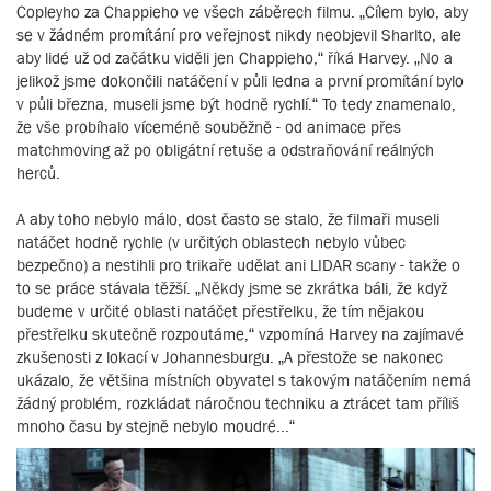
Copleyho za Chappieho ve všech záběrech filmu. „Cílem bylo, aby
se v žádném promítání pro veřejnost nikdy neobjevil Sharlto, ale
aby lidé už od začátku viděli jen Chappieho,“ říká Harvey. „No a
jelikož jsme dokončili natáčení v půli ledna a první promítání bylo
v půli března, museli jsme být hodně rychlí.“ To tedy znamenalo,
že vše probíhalo víceméně souběžně - od animace přes
matchmoving až po obligátní retuše a odstraňování reálných
herců.
A aby toho nebylo málo, dost často se stalo, že filmaři museli
natáčet hodně rychle (v určitých oblastech nebylo vůbec
bezpečno) a nestihli pro trikaře udělat ani LIDAR scany - takže o
to se práce stávala těžší. „Někdy jsme se zkrátka báli, že když
budeme v určité oblasti natáčet přestřelku, že tím nějakou
přestřelku skutečně rozpoutáme,“ vzpomíná Harvey na zajímavé
zkušenosti z lokací v Johannesburgu. „A přestože se nakonec
ukázalo, že většina místních obyvatel s takovým natáčením nemá
žádný problém, rozkládat náročnou techniku a ztrácet tam příliš
mnoho času by stejně nebylo moudré...“