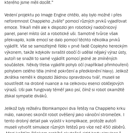
kterého jsme měli docílit.“
Vedení projektu po Image Engine chtělo, aby bylo možné i přes
neforemnost Chappieho „tváře“ pomocí různých prvků vyjadřovat
emoce. Trikaři měli ale k dispozici jen robotický nadočnicový
panel, panel místo úst a robotické uši. Samotné tvůrce však
překvapilo, kolik emocí se dalo pomocí těchto několika prvků
vyjádřit. Vše se samozřejmě řídilo v prvé řadě Copleyho hereckým
výkonem, takže kdykoliv svraštil obočí či udělal nějaký výraz ústy,
autoři se snažili to samé vyjádřit pomocí jedné ze zmíněných
součástek. Někdy třeba vyjádřili pohyb očí (například přimhouření)
pohybem celého těla (mírné pokrčení a předklonění hlavy). Jelikož
zkrátka neměli k dispozici žádnou opravdovou tvář, museli se
soustředit na drobné nuance a na celkovou esenci obličejových
výrazů. Uši pak fungovaly téměř jako psí, čímž si robot okamžitě
získal sympatie diváků.
Jelikož byly režiséru Blomkampovi dva řetězy na Chappieho krku
málo, nakonec skončil robot ověšený jako vánoční stromeček. I
tento drobný detail pak vyústil v komplikace, protože autoři
museli vytvořit simulace různých řetězů pro více než 450 záběrů.