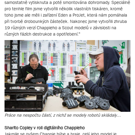
samostatně vytisknuta a poté smontována dohromady. Speciálně
pro tenhle film jsme vytvořili několik vlastních tiskáren, kromě
toho jsme ale měli i zařízení Eden a ProJet, která nám pomáhala
při tvorbě drobounkých částeček. Nakonec jsme vytvořili zhruba
19 různých verzí Chappieho a Scout modelů v závislosti na
různých fázích destrukce a opotřebení.“
Práce na nespočtu částí, z nichž se modely robotů skládaly…
Sharlto Copley v roli digitálního Chappieho
Jakmile se ovšem Chappie hýbe a hraje, celý jeho model je