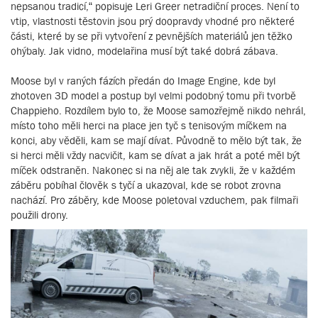
nepsanou tradicí,“ popisuje Leri Greer netradiční proces. Není to
vtip, vlastnosti těstovin jsou prý doopravdy vhodné pro některé
části, které by se při vytvoření z pevnějších materiálů jen těžko
ohýbaly. Jak vidno, modelařina musí být také dobrá zábava.
Moose byl v raných fázích předán do Image Engine, kde byl
zhotoven 3D model a postup byl velmi podobný tomu při tvorbě
Chappieho. Rozdílem bylo to, že Moose samozřejmě nikdo nehrál,
místo toho měli herci na place jen tyč s tenisovým míčkem na
konci, aby věděli, kam se mají dívat. Původně to mělo být tak, že
si herci měli vždy nacvičit, kam se dívat a jak hrát a poté měl být
míček odstraněn. Nakonec si na něj ale tak zvykli, že v každém
záběru pobíhal člověk s tyčí a ukazoval, kde se robot zrovna
nachází. Pro záběry, kde Moose poletoval vzduchem, pak filmaři
použili drony.