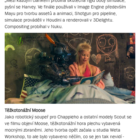
„Mezi každým článkem probíhá skutečná rigid body simulace,“
pyšní se Harvey. Ve finále používali v Image Engine především
Mayu pro tvorbu assetů a animaci, Shotgun pro pipeline,
simulace prováděli v Houdini a renderovali v 3Delightu.
Compositing probíhal v Nuku.
Těžkotonážní Moose
Jako robotický soupeř pro Chappieho a ostatní modely Scout se
ve filmu objeví Moose, těžkotonážní hora plechu vybavená
mocnými zbraněmi. Jeho tvorba opět začala u studia Weta
Workshop, to ale bylo vybaveno něčím, co se jen tak nevidí -