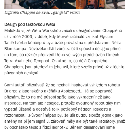
Digitální Chappie se svou „gangsta“ vizáží.
Design pod taktovkou Weta
Málokdo ví, že Weta Workshop začali s designováním Chappieho
už v roce 2009, v době, kdy teprve začínalo vznikat Elysium.
Tahle tvorba konceptů byla úzce provázána s představami Neilla
Blomkampa. Novozélandští tvůrci založili spoustu designů přímo
na tom, co režisér předvedl třeba ve svých předchozích filmech
Tetra Vaal nebo Tempbot. Ostatně to, co dělá Chappieho
Chappiem, jsou především jeho uši, které vzešly právě už z těchto
původních designů.
Sami autoři přiznávají, že se nechali inspirovat vzhledem robota
Briarea z japonského akčňáku Appleseed... Já se popravdě
přiznám, že to na mě působí spíše jako vykradení než jako
inspirace. Na tom ale nesejde, protože dvounohý robot díky nim
vypadá úžasně a dostává tolik potřebný nádech lidskosti a
roztomilosti. „Původní nápad byl, že uši budou sloužit jednak jako
antény na příjem signálu, zároveň měly ale být také radiátory, jimiž
by odcházelo teplo z řídicí jednotky. Během designování jsme