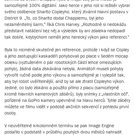
samozřejmě 100% digitální. Jako herce v jeho roli si režisér vybral
svého oblíbence Sharlto Copleyho, který ztvárnil hlavní postavu v
District 9. „To, co Sharlto dodal Chappiemu, byl jeho
nezaměnitelný šarm,“ říká Chris Harvey. „Rozhodně si nedokážu
představit natáčení bez něj a výsledek by ani zdaleka nedopadl
tak dobře, kdybychom neměli jeho herecký výkon jako referenci."
Byla to nicméně skutečně jen reference, protože i když se Copley
a jeho zastupující kaskadéři pohybovali po place v šedém mocap
obleku (vyztuženém o pár robotických částí lehce omezujících
pohyb), žádná data získávána nebyla. Animátoři museli pohyby
vytvořit ručně podle jeho výkonu a samozřejmě je i vylepšit tak,
aby byl robot uvěřitelnější, aniž by se ale ztratil Copleyho výkon.
Jediné, co bylo získáno a použito přímo z placu (samozřejmě
kromě hlavních kamerových záběrů), byly snímky z „vlastních očí“,
pořízené na GoPro kamery upevněné na hlavu herců. Tyhle záběry
můžete ve filmu vidět v podobě akčních sekvencí z pohledu první
osoby.
V neuvěřitelně krkolomném termínu se pak Image Engine
podařilo v podstatě v průběhu pouhých dvou měsíců nahradit