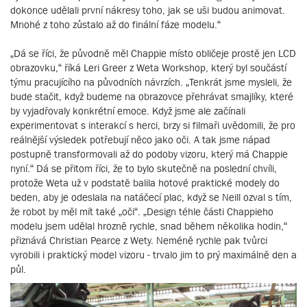
dokonce udělali první nákresy toho, jak se uši budou animovat.
Mnohé z toho zůstalo až do finální fáze modelu.“
„Dá se říci, že původně měl Chappie místo obličeje prostě jen LCD
obrazovku,“ říká Leri Greer z Weta Workshop, který byl součástí
týmu pracujícího na původních návrzích. „Tenkrát jsme mysleli, že
bude stačit, když budeme na obrazovce přehrávat smajlíky, které
by vyjadřovaly konkrétní emoce. Když jsme ale začínali
experimentovat s interakcí s herci, brzy si filmaři uvědomili, že pro
reálnější výsledek potřebují něco jako oči. A tak jsme nápad
postupně transformovali až do podoby vizoru, který má Chappie
nyní.“ Dá se přitom říci, že to bylo skutečně na poslední chvíli,
protože Weta už v podstatě balila hotové praktické modely do
beden, aby je odeslala na natáčecí plac, když se Neill ozval s tím,
že robot by měl mít také „oči“. „Design téhle části Chappieho
modelu jsem udělal hrozně rychle, snad během několika hodin,“
přiznává Christian Pearce z Wety. Neméně rychle pak tvůrci
vyrobili i praktický model vizoru - trvalo jim to prý maximálně den a
půl.