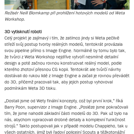
Režisér Neill Blomkamp při prohlížení hotových modelů od Weta
Workshop.
3D vytisknutí roboti
Celý projekt je zajímavý i tím, že zatímco jindy si Weta pečlivě
střeží svůj postup tvorby reálných modelů, tentokrát provázala
svou pipeline přímo s Image Engine. Normálně by tomu bylo tak,
že tvůrci z Weta Workshop nejdříve vytvoří nesmírně detailní
design a poté začnou rovnou konstruovat reálný model, podle
kterého zhotoví přesnou CG kopii. Tentokrát ale tvůrčí návrhy
dostávali do rukou lidé z Image Engine a začali je rovnou převádět
do 3D, přičemž pracovali tak, aby jejich postup vyhovoval
podmínkám Weta 3D tisku.
„Dostali jsme od Wety finální koncepty, což byl první krok,“ říká
Barry Poon, supervizor z Image Engine. „Posléze jsme pokračovali
tím, že jsme nahodili základní části modelů do 3D. Pak už bylo na
nás, abychom vypracovali drobné detaily a komplexní funkčnost
strojů.“ Takto postupovali jak v případě modelu Chappieho, tak u
všech ostatních, jimiž byli řadoví policejní Scouts a těžkotonážní