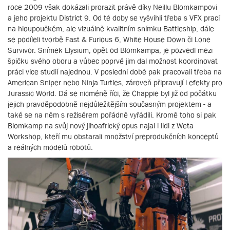
roce 2009 však dokázali prorazit právě díky Neillu Blomkampovi
a jeho projektu District 9. Od té doby se vyšvihli třeba s VFX prací
na hloupoučkém, ale vizuálně kvalitním snímku Battleship, dále
se podíleli tvorbě Fast & Furious 6, White House Down či Lone
Survivor. Snímek Elysium, opět od Blomkampa, je pozvedl mezi
špičku svého oboru a vůbec poprvé jim dal možnost koordinovat
práci více studií najednou. V poslední době pak pracovali třeba na
American Sniper nebo Ninja Turtles, zároveň připravují i efekty pro
Jurassic World. Dá se nicméně říci, že Chappie byl již od počátku
jejich pravděpodobně nejdůležitějším současným projektem - a
také se na něm s režisérem pořádně vyřádili. Kromě toho si pak
Blomkamp na svůj nový jihoafrický opus najal i lidi z Weta
Workshop, kteří mu obstarali množství preprodukčních konceptů
a reálných modelů robotů.