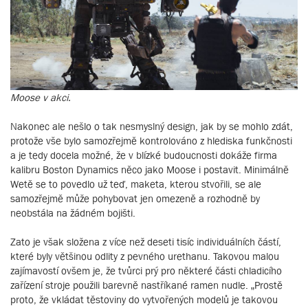
Moose v akci.
Nakonec ale nešlo o tak nesmyslný design, jak by se mohlo zdát,
protože vše bylo samozřejmě kontrolováno z hlediska funkčnosti
a je tedy docela možné, že v blízké budoucnosti dokáže firma
kalibru Boston Dynamics něco jako Moose i postavit. Minimálně
Wetě se to povedlo už teď, maketa, kterou stvořili, se ale
samozřejmě může pohybovat jen omezeně a rozhodně by
neobstála na žádném bojišti.
Zato je však složena z více než deseti tisíc individuálních částí,
které byly většinou odlity z pevného urethanu. Takovou malou
zajímavostí ovšem je, že tvůrci prý pro některé části chladicího
zařízení stroje použili barevně nastříkané ramen nudle. „Prostě
proto, že vkládat těstoviny do vytvořených modelů je takovou