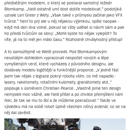
předběžným modelem, o který se postaral samotný režisér
Blomkamp. „Neill ostatně umí dost dobře modelovat,“ podotýká
uznale Leri Greer z Wety. „Však také v průmyslu začínal jako VFX
tvůrce.“ Není to prý ale u něj nějakou výjimkou, spíše naopak -
když má den dva volné, pokusí se vždy udělat si návrh sám a pak
ho předá tvůrcům se slovy: „Mohli byste ho nějak vylepšit? To
víte, já na to měl jen málo času.“ Rozhodně chvályhodný přístup!
A to samozřejmě ve Wetě provedli. Pod Blomkampovým
neustálým dohledem vypracovali nespočet nových a lépe
vymyšlených verzí, které vycházely z původního designu, ale
dodávaly modelu logičtější a funkčnější proporce. „V jedné fázi
jsem tak nějak z legrace pokryl robota vším, co mě napadlo -
lasery, raketomety, rotačními kulomety, granátomety atd.,"
popisuje s úsměvem Christian Pearce. „Vlastně jsme ten design
nemysleli moc vážně, ale Neill přišel a po chvilce přemýšlení nám
řekl, že tak se mu to líbí a že můžeme pokračovat." Takže ve
výsledku má na sobě robot úplně všechen ničivý arzenál, co se na
něj dal zavěsit.