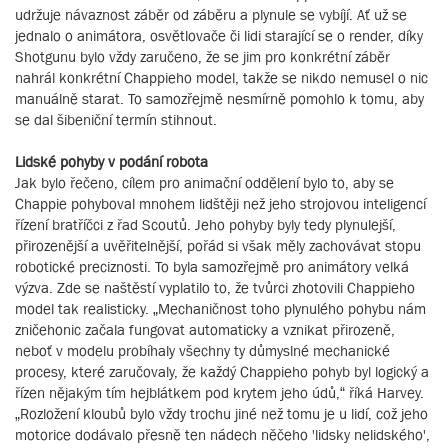
udržuje návaznost záběr od záběru a plynule se vybíjí. Ať už se
jednalo o animátora, osvětlovače či lidi starající se o render, díky
Shotgunu bylo vždy zaručeno, že se jim pro konkrétní záběr
nahrál konkrétní Chappieho model, takže se nikdo nemusel o nic
manuálně starat. To samozřejmě nesmírně pomohlo k tomu, aby
se dal šibeniční termín stihnout.
Lidské pohyby v podání robota
Jak bylo řečeno, cílem pro animační oddělení bylo to, aby se
Chappie pohyboval mnohem lidštěji než jeho strojovou inteligencí
řízení bratříčci z řad Scoutů. Jeho pohyby byly tedy plynulejší,
přirozenější a uvěřitelnější, pořád si však měly zachovávat stopu
robotické preciznosti. To byla samozřejmě pro animátory velká
výzva. Zde se naštěstí vyplatilo to, že tvůrci zhotovili Chappieho
model tak realisticky. „Mechaničnost toho plynulého pohybu nám
zničehonic začala fungovat automaticky a vznikat přirozeně,
neboť v modelu probíhaly všechny ty důmyslné mechanické
procesy, které zaručovaly, že každý Chappieho pohyb byl logický a
řízen nějakým tím hejblátkem pod krytem jeho údů,“ říká Harvey.
„Rozložení kloubů bylo vždy trochu jiné než tomu je u lidí, což jeho
motorice dodávalo přesně ten nádech něčeho 'lidsky nelidského',