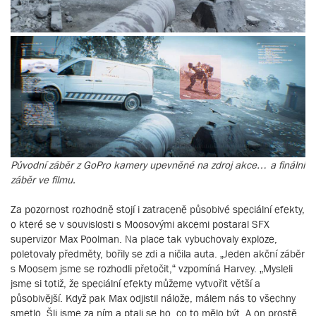
Původní záběr z GoPro kamery upevněné na zdroj akce… a finální
záběr ve filmu.
Za pozornost rozhodně stojí i zatraceně působivé speciální efekty,
o které se v souvislosti s Moosovými akcemi postaral SFX
supervizor Max Poolman. Na place tak vybuchovaly exploze,
poletovaly předměty, bořily se zdi a ničila auta. „Jeden akční záběr
s Moosem jsme se rozhodli přetočit,“ vzpomíná Harvey. „Mysleli
jsme si totiž, že speciální efekty můžeme vytvořit větší a
působivější. Když pak Max odjistil nálože, málem nás to všechny
smetlo. Šli jsme za ním a ptali se ho, co to mělo být. A on prostě