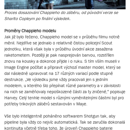
Proces dosazování Chappieho do záběru, od původní verze se
Sharlto Copleym po finální výsledek.
Proměny Chappieho modelu
Jak již bylo řečeno, Chappieho model se v průběhu filmu notně
měnil. Nejdříve se jednalo o relativně čistou policejní Scout
jednotku, která však byla v průběhu úvodní akce zasažena
raketometem. Později je pak nasprejován barvou, rozstřílen
znovu na kousky a dokonce přijde i o ruku. S tím vším museli v
Image Engine počítat a připravit výchozí master model, který se
dal následně upravovat na 17 různých variací podle stupně
destrukce. „Ve výsledku jsme vždy pracovali jen s jedním
modelem, u kterého šlo přepínat různé parametry a v závislosti
na nich se zaměňovaly nepoškozené části za ty zničené,“ popisuje
Harvey. Celý tenhle model s různými vyměnitelnými částmi byl pro
potřeby trikových záběrů sestavován v Maye.
Vše bylo inteligentně poháněno softwarem Shotgun tak, aby
pipeline byla vždy co nejvíc automatická. Tak se zaručila dokonalá
kontinuita včetně třeba toho, že úroveň Chappieho baterie