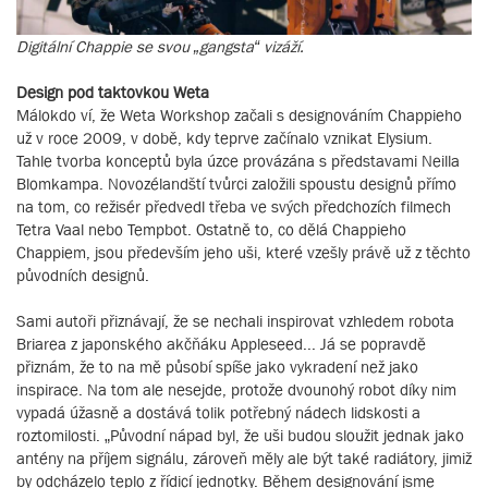
Digitální Chappie se svou „gangsta“ vizáží.
Design pod taktovkou Weta
Málokdo ví, že Weta Workshop začali s designováním Chappieho
už v roce 2009, v době, kdy teprve začínalo vznikat Elysium.
Tahle tvorba konceptů byla úzce provázána s představami Neilla
Blomkampa. Novozélandští tvůrci založili spoustu designů přímo
na tom, co režisér předvedl třeba ve svých předchozích filmech
Tetra Vaal nebo Tempbot. Ostatně to, co dělá Chappieho
Chappiem, jsou především jeho uši, které vzešly právě už z těchto
původních designů.
Sami autoři přiznávají, že se nechali inspirovat vzhledem robota
Briarea z japonského akčňáku Appleseed... Já se popravdě
přiznám, že to na mě působí spíše jako vykradení než jako
inspirace. Na tom ale nesejde, protože dvounohý robot díky nim
vypadá úžasně a dostává tolik potřebný nádech lidskosti a
roztomilosti. „Původní nápad byl, že uši budou sloužit jednak jako
antény na příjem signálu, zároveň měly ale být také radiátory, jimiž
by odcházelo teplo z řídicí jednotky. Během designování jsme