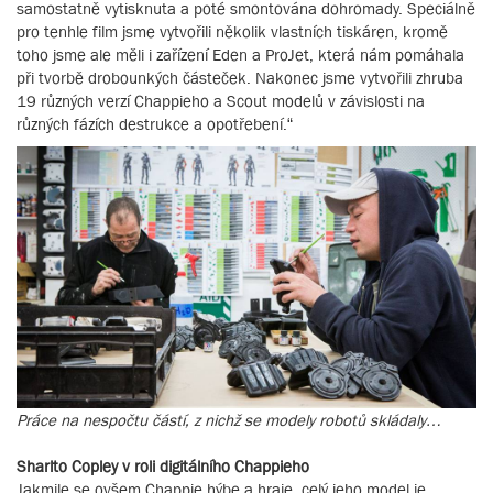
samostatně vytisknuta a poté smontována dohromady. Speciálně
pro tenhle film jsme vytvořili několik vlastních tiskáren, kromě
toho jsme ale měli i zařízení Eden a ProJet, která nám pomáhala
při tvorbě drobounkých částeček. Nakonec jsme vytvořili zhruba
19 různých verzí Chappieho a Scout modelů v závislosti na
různých fázích destrukce a opotřebení.“
Práce na nespočtu částí, z nichž se modely robotů skládaly…
Sharlto Copley v roli digitálního Chappieho
Jakmile se ovšem Chappie hýbe a hraje, celý jeho model je