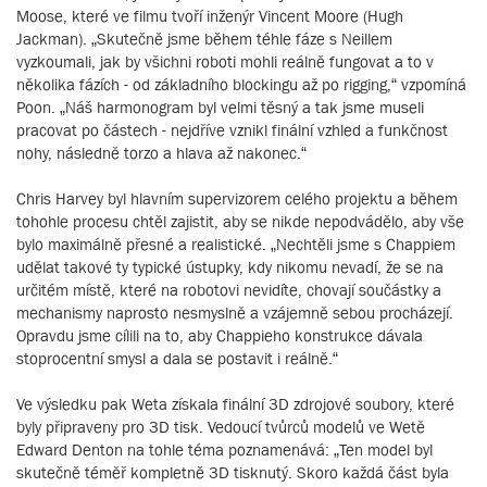
Moose, které ve filmu tvoří inženýr Vincent Moore (Hugh
Jackman). „Skutečně jsme během téhle fáze s Neillem
vyzkoumali, jak by všichni roboti mohli reálně fungovat a to v
několika fázích - od základního blockingu až po rigging,“ vzpomíná
Poon. „Náš harmonogram byl velmi těsný a tak jsme museli
pracovat po částech - nejdříve vznikl finální vzhled a funkčnost
nohy, následně torzo a hlava až nakonec.“
Chris Harvey byl hlavním supervizorem celého projektu a během
tohohle procesu chtěl zajistit, aby se nikde nepodvádělo, aby vše
bylo maximálně přesné a realistické. „Nechtěli jsme s Chappiem
udělat takové ty typické ústupky, kdy nikomu nevadí, že se na
určitém místě, které na robotovi nevidíte, chovají součástky a
mechanismy naprosto nesmyslně a vzájemně sebou procházejí.
Opravdu jsme cílili na to, aby Chappieho konstrukce dávala
stoprocentní smysl a dala se postavit i reálně.“
Ve výsledku pak Weta získala finální 3D zdrojové soubory, které
byly připraveny pro 3D tisk. Vedoucí tvůrců modelů ve Wetě
Edward Denton na tohle téma poznamenává: „Ten model byl
skutečně téměř kompletně 3D tisknutý. Skoro každá část byla