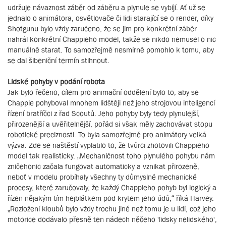
udržuje návaznost záběr od záběru a plynule se vybíjí. Ať už se
jednalo o animátora, osvětlovače či lidi starající se o render, díky
Shotgunu bylo vždy zaručeno, že se jim pro konkrétní záběr
nahrál konkrétní Chappieho model, takže se nikdo nemusel o nic
manuálně starat. To samozřejmě nesmírně pomohlo k tomu, aby
se dal šibeniční termín stihnout.
Lidské pohyby v podání robota
Jak bylo řečeno, cílem pro animační oddělení bylo to, aby se
Chappie pohyboval mnohem lidštěji než jeho strojovou inteligencí
řízení bratříčci z řad Scoutů. Jeho pohyby byly tedy plynulejší,
přirozenější a uvěřitelnější, pořád si však měly zachovávat stopu
robotické preciznosti. To byla samozřejmě pro animátory velká
výzva. Zde se naštěstí vyplatilo to, že tvůrci zhotovili Chappieho
model tak realisticky. „Mechaničnost toho plynulého pohybu nám
zničehonic začala fungovat automaticky a vznikat přirozeně,
neboť v modelu probíhaly všechny ty důmyslné mechanické
procesy, které zaručovaly, že každý Chappieho pohyb byl logický a
řízen nějakým tím hejblátkem pod krytem jeho údů,“ říká Harvey.
„Rozložení kloubů bylo vždy trochu jiné než tomu je u lidí, což jeho
motorice dodávalo přesně ten nádech něčeho 'lidsky nelidského',