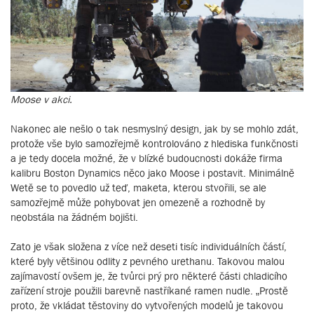
Moose v akci.
Nakonec ale nešlo o tak nesmyslný design, jak by se mohlo zdát,
protože vše bylo samozřejmě kontrolováno z hlediska funkčnosti
a je tedy docela možné, že v blízké budoucnosti dokáže firma
kalibru Boston Dynamics něco jako Moose i postavit. Minimálně
Wetě se to povedlo už teď, maketa, kterou stvořili, se ale
samozřejmě může pohybovat jen omezeně a rozhodně by
neobstála na žádném bojišti.
Zato je však složena z více než deseti tisíc individuálních částí,
které byly většinou odlity z pevného urethanu. Takovou malou
zajímavostí ovšem je, že tvůrci prý pro některé části chladicího
zařízení stroje použili barevně nastříkané ramen nudle. „Prostě
proto, že vkládat těstoviny do vytvořených modelů je takovou