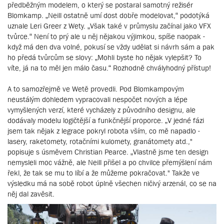
předběžným modelem, o který se postaral samotný režisér
Blomkamp. „Neill ostatně umí dost dobře modelovat,“ podotýká
uznale Leri Greer z Wety. „Však také v průmyslu začínal jako VFX
tvůrce.“ Není to prý ale u něj nějakou výjimkou, spíše naopak -
když má den dva volné, pokusí se vždy udělat si návrh sám a pak
ho předá tvůrcům se slovy: „Mohli byste ho nějak vylepšit? To
víte, já na to měl jen málo času.“ Rozhodně chvályhodný přístup!
A to samozřejmě ve Wetě provedli. Pod Blomkampovým
neustálým dohledem vypracovali nespočet nových a lépe
vymyšlených verzí, které vycházely z původního designu, ale
dodávaly modelu logičtější a funkčnější proporce. „V jedné fázi
jsem tak nějak z legrace pokryl robota vším, co mě napadlo -
lasery, raketomety, rotačními kulomety, granátomety atd.,"
popisuje s úsměvem Christian Pearce. „Vlastně jsme ten design
nemysleli moc vážně, ale Neill přišel a po chvilce přemýšlení nám
řekl, že tak se mu to líbí a že můžeme pokračovat." Takže ve
výsledku má na sobě robot úplně všechen ničivý arzenál, co se na
něj dal zavěsit.