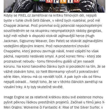
Kdyby se PiXEL.cz zaměřoval na kritiku filmových děl, nejspíš
byste v tuhle chvíli četli článek, v němž bych rozebíral, proč mě
Chappie zklamal. Proč promrhal svůj potenciál nepochopitelným
soustředěním se na skupinku nesympatických rádoby gangstas,
když měl režisér k dispozici stokrát zajímavější herce (Hugh
Jackman, Sigourney Weaver, Dev Patel) se stokrát zajímavějšími
vedlejšími dějovými liniemi. Proč nekonzistentní chování
Chappieho, který jednou zavrhuje násilí, hned vzápětí ho však
páchá, naprosto nedávalo smysl. A proč konec filmu - který zde
prozrazovat nebudu - tomu filmovému guláši už jen nasadil
korunu. Na konci takového článku bych si povzdechl na tím, že se
vážně obávám toho, co Neill Blomkamp vytvoří z pokračování
série Alien, kterou má co nevidět točit. A pak bych vás od filmu
nejspíš odradil... Nebýt toho, že se v těchto článcích zaměřuji na
vizuální triky. A ty byly skutečně skvělé.
Image Engine se za relativně krátkou dobu své existence mohou
pyšnit pěknou řádkou prestižních projektů. Začínali u filmů jako X-
Men Origins: Wolverine či Fantastic 4: Rise of the Silver Surfer, v