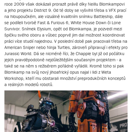
roce 2009 však dokázali prorazit právě díky Neillu Blomkampovi
a jeho projektu District 9. Od té doby se vyšvihli třeba s VFX prací
na hloupoučkém, ale vizuálně kvalitním snímku Battleship, dále
se podíleli tvorbě Fast & Furious 6, White House Down či Lone
Survivor. Snímek Elysium, opět od Blomkampa, je pozvedl mezi
špičku svého oboru a vůbec poprvé jim dal možnost koordinovat
práci více studií najednou. V poslední době pak pracovali třeba na
American Sniper nebo Ninja Turtles, zároveň připravují i efekty pro
Jurassic World. Dá se nicméně říci, že Chappie byl již od počátku
jejich pravděpodobně nejdůležitějším současným projektem - a
také se na něm s režisérem pořádně vyřádili. Kromě toho si pak
Blomkamp na svůj nový jihoafrický opus najal i lidi z Weta
Workshop, kteří mu obstarali množství preprodukčních konceptů
a reálných modelů robotů.