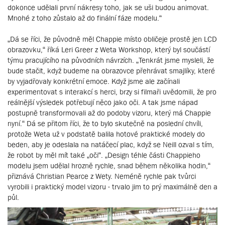
dokonce udělali první nákresy toho, jak se uši budou animovat.
Mnohé z toho zůstalo až do finální fáze modelu.“
„Dá se říci, že původně měl Chappie místo obličeje prostě jen LCD
obrazovku,“ říká Leri Greer z Weta Workshop, který byl součástí
týmu pracujícího na původních návrzích. „Tenkrát jsme mysleli, že
bude stačit, když budeme na obrazovce přehrávat smajlíky, které
by vyjadřovaly konkrétní emoce. Když jsme ale začínali
experimentovat s interakcí s herci, brzy si filmaři uvědomili, že pro
reálnější výsledek potřebují něco jako oči. A tak jsme nápad
postupně transformovali až do podoby vizoru, který má Chappie
nyní.“ Dá se přitom říci, že to bylo skutečně na poslední chvíli,
protože Weta už v podstatě balila hotové praktické modely do
beden, aby je odeslala na natáčecí plac, když se Neill ozval s tím,
že robot by měl mít také „oči“. „Design téhle části Chappieho
modelu jsem udělal hrozně rychle, snad během několika hodin,“
přiznává Christian Pearce z Wety. Neméně rychle pak tvůrci
vyrobili i praktický model vizoru - trvalo jim to prý maximálně den a
půl.