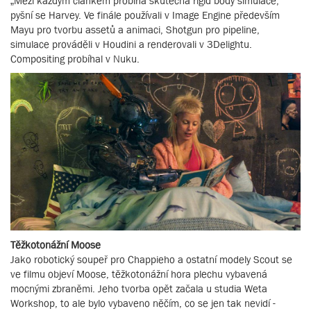
„Mezi každým článkem probíhá skutečná rigid body simulace,“
pyšní se Harvey. Ve finále používali v Image Engine především
Mayu pro tvorbu assetů a animaci, Shotgun pro pipeline,
simulace prováděli v Houdini a renderovali v 3Delightu.
Compositing probíhal v Nuku.
Těžkotonážní Moose
Jako robotický soupeř pro Chappieho a ostatní modely Scout se
ve filmu objeví Moose, těžkotonážní hora plechu vybavená
mocnými zbraněmi. Jeho tvorba opět začala u studia Weta
Workshop, to ale bylo vybaveno něčím, co se jen tak nevidí -