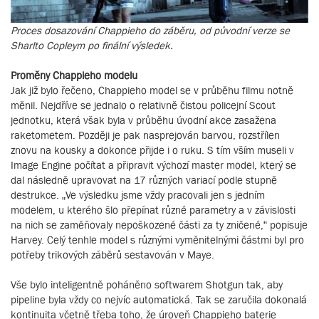
Proces dosazování Chappieho do záběru, od původní verze se
Sharlto Copleym po finální výsledek.
Proměny Chappieho modelu
Jak již bylo řečeno, Chappieho model se v průběhu filmu notně
měnil. Nejdříve se jednalo o relativně čistou policejní Scout
jednotku, která však byla v průběhu úvodní akce zasažena
raketometem. Později je pak nasprejován barvou, rozstřílen
znovu na kousky a dokonce přijde i o ruku. S tím vším museli v
Image Engine počítat a připravit výchozí master model, který se
dal následně upravovat na 17 různých variací podle stupně
destrukce. „Ve výsledku jsme vždy pracovali jen s jedním
modelem, u kterého šlo přepínat různé parametry a v závislosti
na nich se zaměňovaly nepoškozené části za ty zničené,“ popisuje
Harvey. Celý tenhle model s různými vyměnitelnými částmi byl pro
potřeby trikových záběrů sestavován v Maye.
Vše bylo inteligentně poháněno softwarem Shotgun tak, aby
pipeline byla vždy co nejvíc automatická. Tak se zaručila dokonalá
kontinuita včetně třeba toho, že úroveň Chappieho baterie