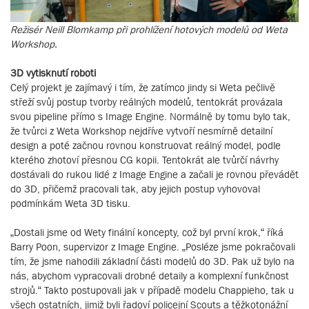
Režisér Neill Blomkamp při prohlížení hotových modelů od Weta
Workshop.
3D vytisknutí roboti
Celý projekt je zajímavý i tím, že zatímco jindy si Weta pečlivě
střeží svůj postup tvorby reálných modelů, tentokrát provázala
svou pipeline přímo s Image Engine. Normálně by tomu bylo tak,
že tvůrci z Weta Workshop nejdříve vytvoří nesmírně detailní
design a poté začnou rovnou konstruovat reálný model, podle
kterého zhotoví přesnou CG kopii. Tentokrát ale tvůrčí návrhy
dostávali do rukou lidé z Image Engine a začali je rovnou převádět
do 3D, přičemž pracovali tak, aby jejich postup vyhovoval
podmínkám Weta 3D tisku.
„Dostali jsme od Wety finální koncepty, což byl první krok,“ říká
Barry Poon, supervizor z Image Engine. „Posléze jsme pokračovali
tím, že jsme nahodili základní části modelů do 3D. Pak už bylo na
nás, abychom vypracovali drobné detaily a komplexní funkčnost
strojů.“ Takto postupovali jak v případě modelu Chappieho, tak u
všech ostatních, jimiž byli řadoví policejní Scouts a těžkotonážní