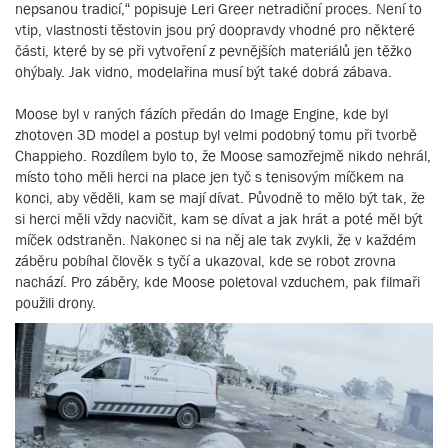
nepsanou tradicí,“ popisuje Leri Greer netradiční proces. Není to
vtip, vlastnosti těstovin jsou prý doopravdy vhodné pro některé
části, které by se při vytvoření z pevnějších materiálů jen těžko
ohýbaly. Jak vidno, modelařina musí být také dobrá zábava.
Moose byl v raných fázích předán do Image Engine, kde byl
zhotoven 3D model a postup byl velmi podobný tomu při tvorbě
Chappieho. Rozdílem bylo to, že Moose samozřejmě nikdo nehrál,
místo toho měli herci na place jen tyč s tenisovým míčkem na
konci, aby věděli, kam se mají dívat. Původně to mělo být tak, že
si herci měli vždy nacvičit, kam se dívat a jak hrát a poté měl být
míček odstraněn. Nakonec si na něj ale tak zvykli, že v každém
záběru pobíhal člověk s tyčí a ukazoval, kde se robot zrovna
nachází. Pro záběry, kde Moose poletoval vzduchem, pak filmaři
použili drony.