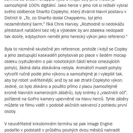
samozřejmě 100% digitální. Jako herce v jeho roli si režisér vybral
svého oblíbence Sharlto Copleyho, který ztvárnil hlavní postavu v
District 9. „To, co Sharlto dodal Chappiemu, byl jeho
nezaměnitelný šarm,“ říká Chris Harvey. „Rozhodně si nedokážu
představit natáčení bez něj a výsledek by ani zdaleka nedopadl
tak dobře, kdybychom neměli jeho herecký výkon jako referenci."
Byla to nicméně skutečně jen reference, protože i když se Copley
a jeho zastupující kaskadéři pohybovali po place v šedém mocap
obleku (vyztuženém o pár robotických částí lehce omezujících
pohyb), žádná data získávána nebyla. Animátoři museli pohyby
vytvořit ručně podle jeho výkonu a samozřejmě je i vylepšit tak,
aby byl robot uvěřitelnější, aniž by se ale ztratil Copleyho výkon.
Jediné, co bylo získáno a použito přímo z placu (samozřejmě
kromě hlavních kamerových záběrů), byly snímky z „vlastních očí“,
pořízené na GoPro kamery upevněné na hlavu herců. Tyhle záběry
můžete ve filmu vidět v podobě akčních sekvencí z pohledu první
osoby.
V neuvěřitelně krkolomném termínu se pak Image Engine
podařilo v podstatě v průběhu pouhých dvou měsíců nahradit