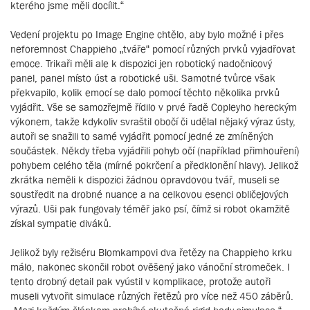
kterého jsme měli docílit.“
Vedení projektu po Image Engine chtělo, aby bylo možné i přes
neforemnost Chappieho „tváře“ pomocí různých prvků vyjadřovat
emoce. Trikaři měli ale k dispozici jen robotický nadočnicový
panel, panel místo úst a robotické uši. Samotné tvůrce však
překvapilo, kolik emocí se dalo pomocí těchto několika prvků
vyjádřit. Vše se samozřejmě řídilo v prvé řadě Copleyho hereckým
výkonem, takže kdykoliv svraštil obočí či udělal nějaký výraz ústy,
autoři se snažili to samé vyjádřit pomocí jedné ze zmíněných
součástek. Někdy třeba vyjádřili pohyb očí (například přimhouření)
pohybem celého těla (mírné pokrčení a předklonění hlavy). Jelikož
zkrátka neměli k dispozici žádnou opravdovou tvář, museli se
soustředit na drobné nuance a na celkovou esenci obličejových
výrazů. Uši pak fungovaly téměř jako psí, čímž si robot okamžitě
získal sympatie diváků.
Jelikož byly režiséru Blomkampovi dva řetězy na Chappieho krku
málo, nakonec skončil robot ověšený jako vánoční stromeček. I
tento drobný detail pak vyústil v komplikace, protože autoři
museli vytvořit simulace různých řetězů pro více než 450 záběrů.