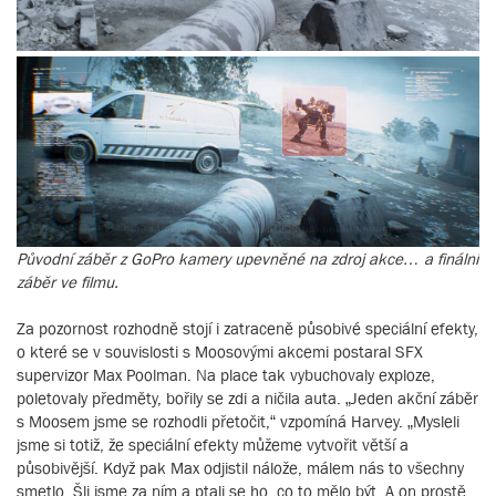
Původní záběr z GoPro kamery upevněné na zdroj akce… a finální
záběr ve filmu.
Za pozornost rozhodně stojí i zatraceně působivé speciální efekty,
o které se v souvislosti s Moosovými akcemi postaral SFX
supervizor Max Poolman. Na place tak vybuchovaly exploze,
poletovaly předměty, bořily se zdi a ničila auta. „Jeden akční záběr
s Moosem jsme se rozhodli přetočit,“ vzpomíná Harvey. „Mysleli
jsme si totiž, že speciální efekty můžeme vytvořit větší a
působivější. Když pak Max odjistil nálože, málem nás to všechny
smetlo. Šli jsme za ním a ptali se ho, co to mělo být. A on prostě