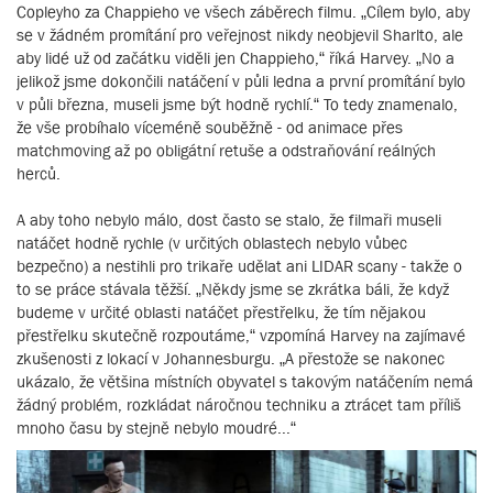
Copleyho za Chappieho ve všech záběrech filmu. „Cílem bylo, aby
se v žádném promítání pro veřejnost nikdy neobjevil Sharlto, ale
aby lidé už od začátku viděli jen Chappieho,“ říká Harvey. „No a
jelikož jsme dokončili natáčení v půli ledna a první promítání bylo
v půli března, museli jsme být hodně rychlí.“ To tedy znamenalo,
že vše probíhalo víceméně souběžně - od animace přes
matchmoving až po obligátní retuše a odstraňování reálných
herců.
A aby toho nebylo málo, dost často se stalo, že filmaři museli
natáčet hodně rychle (v určitých oblastech nebylo vůbec
bezpečno) a nestihli pro trikaře udělat ani LIDAR scany - takže o
to se práce stávala těžší. „Někdy jsme se zkrátka báli, že když
budeme v určité oblasti natáčet přestřelku, že tím nějakou
přestřelku skutečně rozpoutáme,“ vzpomíná Harvey na zajímavé
zkušenosti z lokací v Johannesburgu. „A přestože se nakonec
ukázalo, že většina místních obyvatel s takovým natáčením nemá
žádný problém, rozkládat náročnou techniku a ztrácet tam příliš
mnoho času by stejně nebylo moudré...“