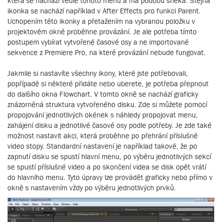
která se nachází vedle tohoto menu a má podobu šneka. Stejná
ikonka se nachází například v After Effects pro funkci Parent.
Uchopením této ikonky a přetažením na vybranou položku v
projektovém okně proběhne provázání. Je ale potřeba tímto
postupem vybírat vytvořené časové osy a ne importované
sekvence z Premiere Pro, na které provázání nebude fungovat.
Jakmile si nastavíte všechny ikony, které jste potřebovali,
popřípadě si některé přidáte nebo uberete, je potřeba přepnout
do dalšího okna Flowchart. V tomto okně se nachází graficky
znázorněná struktura vytvořeného disku. Zde si můžete pomocí
propojování jednotlivých okének s náhledy propojovat menu,
zahájení disku a jednotlivé časové osy podle potřeby. Je zde také
možnost nastavit akci, která proběhne po přehrání příslušné
video stopy. Standardní nastavení je například takové, že po
zapnutí disku se spustí hlavní menu, po výběru jednotlivých sekcí
se spustí příslušné video a po skončení videa se disk opět vrátí
do hlavního menu. Tyto úpravy lze provádět graficky nebo přímo v
okně s nastavením vždy po výběru jednotlivých prvků.