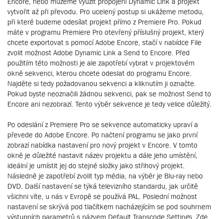
Encore, nebo můžeme využít propojení Dynamic Link a projekt
vytvořit až při převodu. Pro ucelený postup si ukážeme metodu,
při které budeme odesílat projekt přímo z Premiere Pro. Pokud
máte v programu Premiere Pro otevřený příslušný projekt, který
chcete exportovat s pomocí Adobe Encore, stačí v nabídce File
zvolit možnost Adobe Dynamic Link a Send to Encore. Před
použitím této možnosti je ale zapotřebí vybrat v projektovém
okně sekvenci, kterou chcete odeslat do programu Encore.
Najděte si tedy požadovanou sekvenci a kliknutím ji označte.
Pokud byste neoznačili žádnou sekvenci, pak se možnost Send to
Encore ani nezobrazí. Tento výběr sekvence je tedy velice důležitý.
Po odeslání z Premiere Pro se sekvence automaticky upraví a
převede do Adobe Encore. Po načtení programu se jako první
zobrazí nabídka nastavení pro nový projekt v Encore. V tomto
okně je důležité nastavit název projektu a dále jeho umístění,
ideální je umístit jej do stejné složky jako střihový projekt.
Následně je zapotřebí zvolit typ média, na výběr je Blu-ray nebo
DVD. Další nastavení se týká televizního standardu, jak určitě
všichni víte, u nás v Evropě se používá PAL. Poslední možnost
nastavení se skrývá pod tlačítkem nacházejícím se pod souhrnem
výstupních parametrů s názvem Default Transcode Settings. Zde