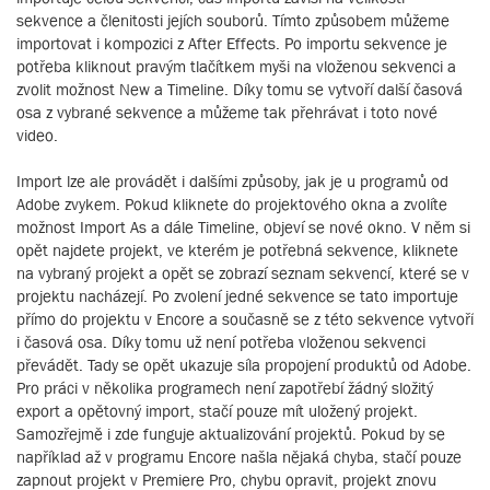
sekvence a členitosti jejích souborů. Tímto způsobem můžeme
importovat i kompozici z After Effects. Po importu sekvence je
potřeba kliknout pravým tlačítkem myši na vloženou sekvenci a
zvolit možnost New a Timeline. Díky tomu se vytvoří další časová
osa z vybrané sekvence a můžeme tak přehrávat i toto nové
video.
Import lze ale provádět i dalšími způsoby, jak je u programů od
Adobe zvykem. Pokud kliknete do projektového okna a zvolíte
možnost Import As a dále Timeline, objeví se nové okno. V něm si
opět najdete projekt, ve kterém je potřebná sekvence, kliknete
na vybraný projekt a opět se zobrazí seznam sekvencí, které se v
projektu nacházejí. Po zvolení jedné sekvence se tato importuje
přímo do projektu v Encore a současně se z této sekvence vytvoří
i časová osa. Díky tomu už není potřeba vloženou sekvenci
převádět. Tady se opět ukazuje síla propojení produktů od Adobe.
Pro práci v několika programech není zapotřebí žádný složitý
export a opětovný import, stačí pouze mít uložený projekt.
Samozřejmě i zde funguje aktualizování projektů. Pokud by se
například až v programu Encore našla nějaká chyba, stačí pouze
zapnout projekt v Premiere Pro, chybu opravit, projekt znovu