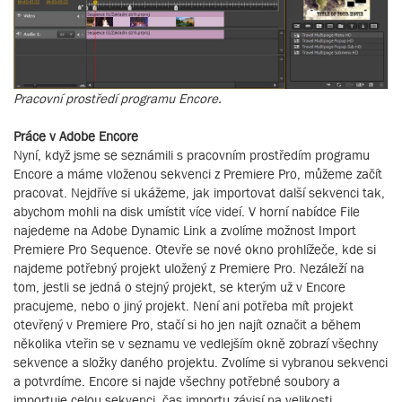
Pracovní prostředí programu Encore.
Práce v Adobe Encore
Nyní, když jsme se seznámili s pracovním prostředím programu
Encore a máme vloženou sekvenci z Premiere Pro, můžeme začít
pracovat. Nejdříve si ukážeme, jak importovat další sekvenci tak,
abychom mohli na disk umístit více videí. V horní nabídce File
najedeme na Adobe Dynamic Link a zvolíme možnost Import
Premiere Pro Sequence. Otevře se nové okno prohlížeče, kde si
najdeme potřebný projekt uložený z Premiere Pro. Nezáleží na
tom, jestli se jedná o stejný projekt, se kterým už v Encore
pracujeme, nebo o jiný projekt. Není ani potřeba mít projekt
otevřený v Premiere Pro, stačí si ho jen najít označit a během
několika vteřin se v seznamu ve vedlejším okně zobrazí všechny
sekvence a složky daného projektu. Zvolíme si vybranou sekvenci
a potvrdíme. Encore si najde všechny potřebné soubory a
importuje celou sekvenci, čas importu závisí na velikosti