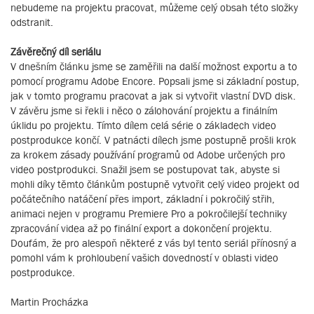
nebudeme na projektu pracovat, můžeme celý obsah této složky
odstranit.
Závěrečný díl seriálu
V dnešním článku jsme se zaměřili na další možnost exportu a to
pomocí programu Adobe Encore. Popsali jsme si základní postup,
jak v tomto programu pracovat a jak si vytvořit vlastní DVD disk.
V závěru jsme si řekli i něco o zálohování projektu a finálním
úklidu po projektu. Tímto dílem celá série o základech video
postprodukce končí. V patnácti dílech jsme postupně prošli krok
za krokem zásady používání programů od Adobe určených pro
video postprodukci. Snažil jsem se postupovat tak, abyste si
mohli díky těmto článkům postupně vytvořit celý video projekt od
počátečního natáčení přes import, základní i pokročilý střih,
animaci nejen v programu Premiere Pro a pokročilejší techniky
zpracování videa až po finální export a dokončení projektu.
Doufám, že pro alespoň některé z vás byl tento seriál přínosný a
pomohl vám k prohloubení vašich dovedností v oblasti video
postprodukce.
Martin Procházka