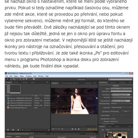
se nachází okno s nastavením, které se mění podle vybraného
prvku. Pokud si tedy označíme například časovou osu, můžeme
zde měnit akce, které se provedou po přehrání, nebo pokud
vybereme sekvenci, můžeme měnit její formát, do kterého se
bude film převádět. Dvě záložky nacházející se pod tímto oknem
již nejsou tak důležité, jedná se jen o okno pro úpravu fontu a
okno pro zobrazení metadat. V nejhornější liště se ještě nacházejí
ikonky pro nástroje na označování, přesouvání a otáčení, pro
tvorbu textu i přibližování. Je zde také ikonka „Ps“ pro editování
menu v programu Photoshop a ikonka disku pro zobrazení
náhledu, jak bude finální disk vypadat.