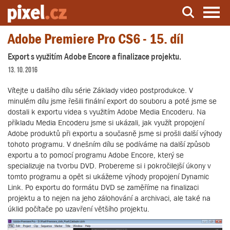
Adobe Premiere Pro CS6 - 15. díl
Server o natáčení a zpracování videa
Export s využitím Adobe Encore a finalizace projektu.
13. 10. 2016
Vítejte u dalšího dílu série Základy video postprodukce. V
minulém dílu jsme řešili finální export do souboru a poté jsme se
dostali k exportu videa s využitím Adobe Media Encoderu. Na
příkladu Media Encoderu jsme si ukázali, jak využít propojení
Adobe produktů při exportu a současně jsme si prošli další výhody
tohoto programu. V dnešním dílu se podíváme na další způsob
exportu a to pomocí programu Adobe Encore, který se
specializuje na tvorbu DVD. Probereme si i pokročilejší úkony v
tomto programu a opět si ukážeme výhody propojení Dynamic
Link. Po exportu do formátu DVD se zaměříme na finalizaci
projektu a to nejen na jeho zálohování a archivaci, ale také na
úklid počítače po uzavření většího projektu.