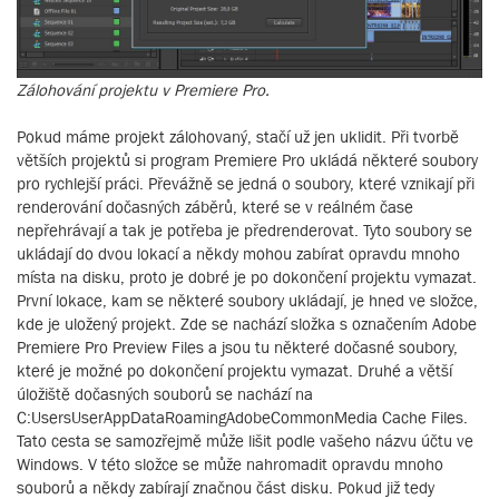
Zálohování projektu v Premiere Pro.
Pokud máme projekt zálohovaný, stačí už jen uklidit. Při tvorbě
větších projektů si program Premiere Pro ukládá některé soubory
pro rychlejší práci. Převážně se jedná o soubory, které vznikají při
renderování dočasných záběrů, které se v reálném čase
nepřehrávají a tak je potřeba je předrenderovat. Tyto soubory se
ukládají do dvou lokací a někdy mohou zabírat opravdu mnoho
místa na disku, proto je dobré je po dokončení projektu vymazat.
První lokace, kam se některé soubory ukládají, je hned ve složce,
kde je uložený projekt. Zde se nachází složka s označením Adobe
Premiere Pro Preview Files a jsou tu některé dočasné soubory,
které je možné po dokončení projektu vymazat. Druhé a větší
úložiště dočasných souborů se nachází na
C:UsersUserAppDataRoamingAdobeCommonMedia Cache Files.
Tato cesta se samozřejmě může lišit podle vašeho názvu účtu ve
Windows. V této složce se může nahromadit opravdu mnoho
souborů a někdy zabírají značnou část disku. Pokud již tedy