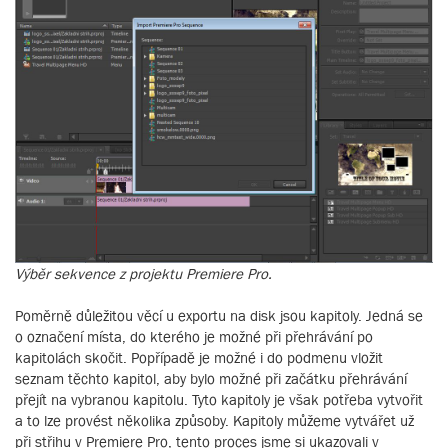
Výběr sekvence z projektu Premiere Pro.
Poměrně důležitou věcí u exportu na disk jsou kapitoly. Jedná se
o označení místa, do kterého je možné při přehrávání po
kapitolách skočit. Popřípadě je možné i do podmenu vložit
seznam těchto kapitol, aby bylo možné při začátku přehrávání
přejít na vybranou kapitolu. Tyto kapitoly je však potřeba vytvořit
a to lze provést několika způsoby. Kapitoly můžeme vytvářet už
při střihu v Premiere Pro, tento proces jsme si ukazovali v