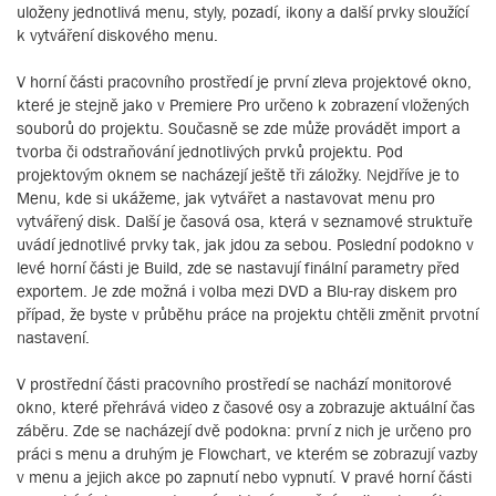
uloženy jednotlivá menu, styly, pozadí, ikony a další prvky sloužící
k vytváření diskového menu.
V horní části pracovního prostředí je první zleva projektové okno,
které je stejně jako v Premiere Pro určeno k zobrazení vložených
souborů do projektu. Současně se zde může provádět import a
tvorba či odstraňování jednotlivých prvků projektu. Pod
projektovým oknem se nacházejí ještě tři záložky. Nejdříve je to
Menu, kde si ukážeme, jak vytvářet a nastavovat menu pro
vytvářený disk. Další je časová osa, která v seznamové struktuře
uvádí jednotlivé prvky tak, jak jdou za sebou. Poslední podokno v
levé horní části je Build, zde se nastavují finální parametry před
exportem. Je zde možná i volba mezi DVD a Blu-ray diskem pro
případ, že byste v průběhu práce na projektu chtěli změnit prvotní
nastavení.
V prostřední části pracovního prostředí se nachází monitorové
okno, které přehrává video z časové osy a zobrazuje aktuální čas
záběru. Zde se nacházejí dvě podokna: první z nich je určeno pro
práci s menu a druhým je Flowchart, ve kterém se zobrazují vazby
v menu a jejich akce po zapnutí nebo vypnutí. V pravé horní části