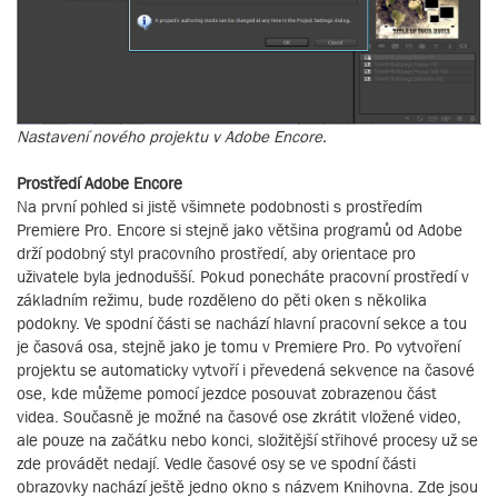
Nastavení nového projektu v Adobe Encore.
Prostředí Adobe Encore
Na první pohled si jistě všimnete podobnosti s prostředím
Premiere Pro. Encore si stejně jako většina programů od Adobe
drží podobný styl pracovního prostředí, aby orientace pro
uživatele byla jednodušší. Pokud ponecháte pracovní prostředí v
základním režimu, bude rozděleno do pěti oken s několika
podokny. Ve spodní části se nachází hlavní pracovní sekce a tou
je časová osa, stejně jako je tomu v Premiere Pro. Po vytvoření
projektu se automaticky vytvoří i převedená sekvence na časové
ose, kde můžeme pomocí jezdce posouvat zobrazenou část
videa. Současně je možné na časové ose zkrátit vložené video,
ale pouze na začátku nebo konci, složitější střihové procesy už se
zde provádět nedají. Vedle časové osy se ve spodní části
obrazovky nachází ještě jedno okno s názvem Knihovna. Zde jsou