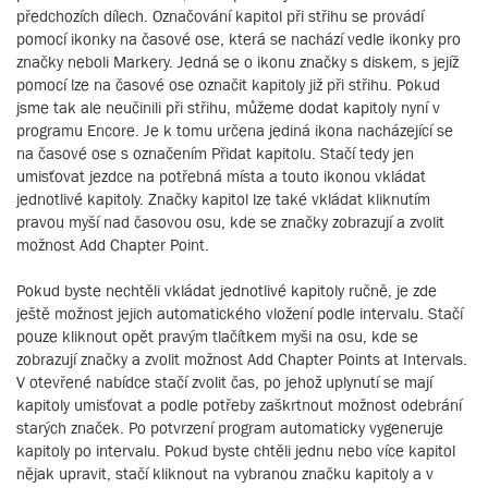
předchozích dílech. Označování kapitol při střihu se provádí
pomocí ikonky na časové ose, která se nachází vedle ikonky pro
značky neboli Markery. Jedná se o ikonu značky s diskem, s jejíž
pomocí lze na časové ose označit kapitoly již při střihu. Pokud
jsme tak ale neučinili při střihu, můžeme dodat kapitoly nyní v
programu Encore. Je k tomu určena jediná ikona nacházející se
na časové ose s označením Přidat kapitolu. Stačí tedy jen
umisťovat jezdce na potřebná místa a touto ikonou vkládat
jednotlivé kapitoly. Značky kapitol lze také vkládat kliknutím
pravou myší nad časovou osu, kde se značky zobrazují a zvolit
možnost Add Chapter Point.
Pokud byste nechtěli vkládat jednotlivé kapitoly ručně, je zde
ještě možnost jejich automatického vložení podle intervalu. Stačí
pouze kliknout opět pravým tlačítkem myši na osu, kde se
zobrazují značky a zvolit možnost Add Chapter Points at Intervals.
V otevřené nabídce stačí zvolit čas, po jehož uplynutí se mají
kapitoly umisťovat a podle potřeby zaškrtnout možnost odebrání
starých značek. Po potvrzení program automaticky vygeneruje
kapitoly po intervalu. Pokud byste chtěli jednu nebo více kapitol
nějak upravit, stačí kliknout na vybranou značku kapitoly a v