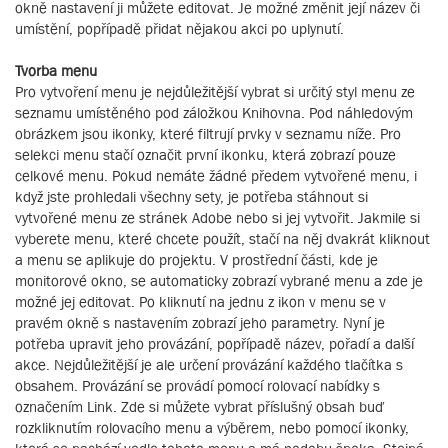
okně nastavení ji můžete editovat. Je možné změnit její název či
umístění, popřípadě přidat nějakou akci po uplynutí.
Tvorba menu
Pro vytvoření menu je nejdůležitější vybrat si určitý styl menu ze
seznamu umístěného pod záložkou Knihovna. Pod náhledovým
obrázkem jsou ikonky, které filtrují prvky v seznamu níže. Pro
selekci menu stačí označit první ikonku, která zobrazí pouze
celkové menu. Pokud nemáte žádné předem vytvořené menu, i
když jste prohledali všechny sety, je potřeba stáhnout si
vytvořené menu ze stránek Adobe nebo si jej vytvořit. Jakmile si
vyberete menu, které chcete použít, stačí na něj dvakrát kliknout
a menu se aplikuje do projektu. V prostřední části, kde je
monitorové okno, se automaticky zobrazí vybrané menu a zde je
možné jej editovat. Po kliknutí na jednu z ikon v menu se v
pravém okně s nastavením zobrazí jeho parametry. Nyní je
potřeba upravit jeho provázání, popřípadě název, pořadí a další
akce. Nejdůležitější je ale určení provázání každého tlačítka s
obsahem. Provázání se provádí pomocí rolovací nabídky s
označením Link. Zde si můžete vybrat příslušný obsah buď
rozkliknutím rolovacího menu a výběrem, nebo pomocí ikonky,