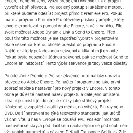
Encore, nebo můžeme využít propojení Dynamic Link a projekt
vytvořit až při převodu. Pro ucelený postup si ukážeme metodu,
při které budeme odesílat projekt přímo z Premiere Pro. Pokud
máte v programu Premiere Pro otevřený příslušný projekt, který
chcete exportovat s pomocí Adobe Encore, stačí v nabídce File
zvolit možnost Adobe Dynamic Link a Send to Encore. Před
použitím této možnosti je ale zapotřebí vybrat v projektovém
okně sekvenci, kterou chcete odeslat do programu Encore.
Najděte si tedy požadovanou sekvenci a kliknutím ji označte.
Pokud byste neoznačili žádnou sekvenci, pak se možnost Send to
Encore ani nezobrazí. Tento výběr sekvence je tedy velice důležitý.
Po odeslání z Premiere Pro se sekvence automaticky upraví a
převede do Adobe Encore. Po načtení programu se jako první
zobrazí nabídka nastavení pro nový projekt v Encore. V tomto
okně je důležité nastavit název projektu a dále jeho umístění,
ideální je umístit jej do stejné složky jako střihový projekt.
Následně je zapotřebí zvolit typ média, na výběr je Blu-ray nebo
DVD. Další nastavení se týká televizního standardu, jak určitě
všichni víte, u nás v Evropě se používá PAL. Poslední možnost
nastavení se skrývá pod tlačítkem nacházejícím se pod souhrnem
výstupních parametrů s názvem Default Transcode Settings. Zde