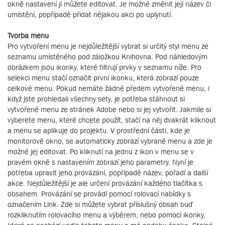
okně nastavení ji můžete editovat. Je možné změnit její název či
umístění, popřípadě přidat nějakou akci po uplynutí.
Tvorba menu
Pro vytvoření menu je nejdůležitější vybrat si určitý styl menu ze
seznamu umístěného pod záložkou Knihovna. Pod náhledovým
obrázkem jsou ikonky, které filtrují prvky v seznamu níže. Pro
selekci menu stačí označit první ikonku, která zobrazí pouze
celkové menu. Pokud nemáte žádné předem vytvořené menu, i
když jste prohledali všechny sety, je potřeba stáhnout si
vytvořené menu ze stránek Adobe nebo si jej vytvořit. Jakmile si
vyberete menu, které chcete použít, stačí na něj dvakrát kliknout
a menu se aplikuje do projektu. V prostřední části, kde je
monitorové okno, se automaticky zobrazí vybrané menu a zde je
možné jej editovat. Po kliknutí na jednu z ikon v menu se v
pravém okně s nastavením zobrazí jeho parametry. Nyní je
potřeba upravit jeho provázání, popřípadě název, pořadí a další
akce. Nejdůležitější je ale určení provázání každého tlačítka s
obsahem. Provázání se provádí pomocí rolovací nabídky s
označením Link. Zde si můžete vybrat příslušný obsah buď
rozkliknutím rolovacího menu a výběrem, nebo pomocí ikonky,