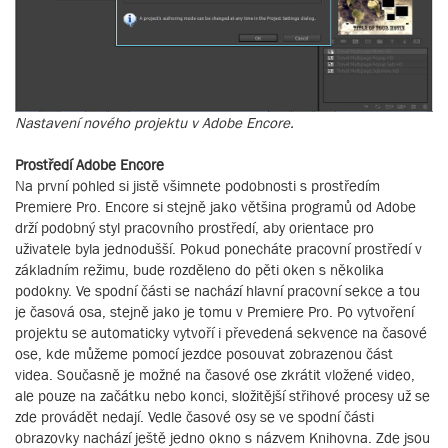
Nastavení nového projektu v Adobe Encore.
Prostředí Adobe Encore
Na první pohled si jistě všimnete podobnosti s prostředím
Premiere Pro. Encore si stejně jako většina programů od Adobe
drží podobný styl pracovního prostředí, aby orientace pro
uživatele byla jednodušší. Pokud ponecháte pracovní prostředí v
základním režimu, bude rozděleno do pěti oken s několika
podokny. Ve spodní části se nachází hlavní pracovní sekce a tou
je časová osa, stejně jako je tomu v Premiere Pro. Po vytvoření
projektu se automaticky vytvoří i převedená sekvence na časové
ose, kde můžeme pomocí jezdce posouvat zobrazenou část
videa. Současně je možné na časové ose zkrátit vložené video,
ale pouze na začátku nebo konci, složitější střihové procesy už se
zde provádět nedají. Vedle časové osy se ve spodní části
obrazovky nachází ještě jedno okno s názvem Knihovna. Zde jsou