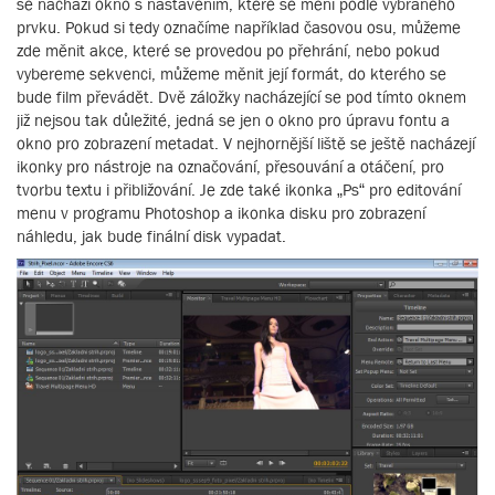
se nachází okno s nastavením, které se mění podle vybraného
prvku. Pokud si tedy označíme například časovou osu, můžeme
zde měnit akce, které se provedou po přehrání, nebo pokud
vybereme sekvenci, můžeme měnit její formát, do kterého se
bude film převádět. Dvě záložky nacházející se pod tímto oknem
již nejsou tak důležité, jedná se jen o okno pro úpravu fontu a
okno pro zobrazení metadat. V nejhornější liště se ještě nacházejí
ikonky pro nástroje na označování, přesouvání a otáčení, pro
tvorbu textu i přibližování. Je zde také ikonka „Ps“ pro editování
menu v programu Photoshop a ikonka disku pro zobrazení
náhledu, jak bude finální disk vypadat.