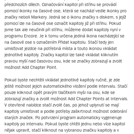
předchozích dílech. Označování kapitol při střihu se provádí
pomocí ikonky na časové ose, která se nachází vedle ikonky pro
značky neboli Markery. Jedná se o ikonu značky s diskem, s jejíž
pomocí lze na časové ose označit kapitoly již při střihu. Pokud
jsme tak ale neučinili při střihu, můžeme dodat kapitoly nyní v
programu Encore. Je k tomu určena jediná ikona nacházející se
na časové ose s označením Přidat kapitolu. Stačí tedy jen
umisťovat jezdce na potřebná místa a touto ikonou vkládat
jednotlivé kapitoly. Značky kapitol lze také vkládat kliknutím
pravou myší nad časovou osu, kde se značky zobrazují a zvolit
možnost Add Chapter Point.
Pokud byste nechtěli vkládat jednotlivé kapitoly ručně, je zde
ještě možnost jejich automatického vložení podle intervalu. Stačí
pouze kliknout opět pravým tlačítkem myši na osu, kde se
zobrazují značky a zvolit možnost Add Chapter Points at Intervals.
V otevřené nabídce stačí zvolit čas, po jehož uplynutí se mají
kapitoly umisťovat a podle potřeby zaškrtnout možnost odebrání
starých značek. Po potvrzení program automaticky vygeneruje
kapitoly po intervalu. Pokud byste chtěli jednu nebo více kapitol
nějak upravit, stačí kliknout na vybranou značku kapitoly a v