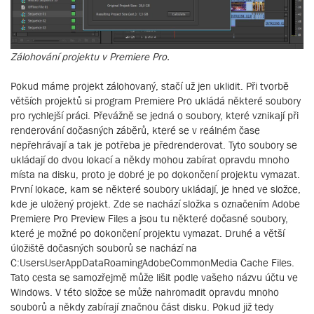
Zálohování projektu v Premiere Pro.
Pokud máme projekt zálohovaný, stačí už jen uklidit. Při tvorbě
větších projektů si program Premiere Pro ukládá některé soubory
pro rychlejší práci. Převážně se jedná o soubory, které vznikají při
renderování dočasných záběrů, které se v reálném čase
nepřehrávají a tak je potřeba je předrenderovat. Tyto soubory se
ukládají do dvou lokací a někdy mohou zabírat opravdu mnoho
místa na disku, proto je dobré je po dokončení projektu vymazat.
První lokace, kam se některé soubory ukládají, je hned ve složce,
kde je uložený projekt. Zde se nachází složka s označením Adobe
Premiere Pro Preview Files a jsou tu některé dočasné soubory,
které je možné po dokončení projektu vymazat. Druhé a větší
úložiště dočasných souborů se nachází na
C:UsersUserAppDataRoamingAdobeCommonMedia Cache Files.
Tato cesta se samozřejmě může lišit podle vašeho názvu účtu ve
Windows. V této složce se může nahromadit opravdu mnoho
souborů a někdy zabírají značnou část disku. Pokud již tedy