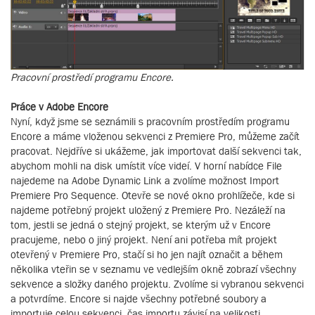
Pracovní prostředí programu Encore.
Práce v Adobe Encore
Nyní, když jsme se seznámili s pracovním prostředím programu
Encore a máme vloženou sekvenci z Premiere Pro, můžeme začít
pracovat. Nejdříve si ukážeme, jak importovat další sekvenci tak,
abychom mohli na disk umístit více videí. V horní nabídce File
najedeme na Adobe Dynamic Link a zvolíme možnost Import
Premiere Pro Sequence. Otevře se nové okno prohlížeče, kde si
najdeme potřebný projekt uložený z Premiere Pro. Nezáleží na
tom, jestli se jedná o stejný projekt, se kterým už v Encore
pracujeme, nebo o jiný projekt. Není ani potřeba mít projekt
otevřený v Premiere Pro, stačí si ho jen najít označit a během
několika vteřin se v seznamu ve vedlejším okně zobrazí všechny
sekvence a složky daného projektu. Zvolíme si vybranou sekvenci
a potvrdíme. Encore si najde všechny potřebné soubory a
importuje celou sekvenci, čas importu závisí na velikosti