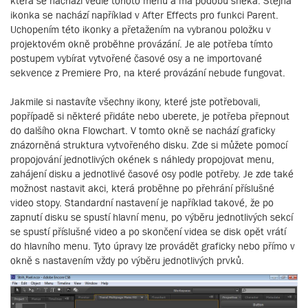
která se nachází vedle tohoto menu a má podobu šneka. Stejná
ikonka se nachází například v After Effects pro funkci Parent.
Uchopením této ikonky a přetažením na vybranou položku v
projektovém okně proběhne provázání. Je ale potřeba tímto
postupem vybírat vytvořené časové osy a ne importované
sekvence z Premiere Pro, na které provázání nebude fungovat.
Jakmile si nastavíte všechny ikony, které jste potřebovali,
popřípadě si některé přidáte nebo uberete, je potřeba přepnout
do dalšího okna Flowchart. V tomto okně se nachází graficky
znázorněná struktura vytvořeného disku. Zde si můžete pomocí
propojování jednotlivých okének s náhledy propojovat menu,
zahájení disku a jednotlivé časové osy podle potřeby. Je zde také
možnost nastavit akci, která proběhne po přehrání příslušné
video stopy. Standardní nastavení je například takové, že po
zapnutí disku se spustí hlavní menu, po výběru jednotlivých sekcí
se spustí příslušné video a po skončení videa se disk opět vrátí
do hlavního menu. Tyto úpravy lze provádět graficky nebo přímo v
okně s nastavením vždy po výběru jednotlivých prvků.