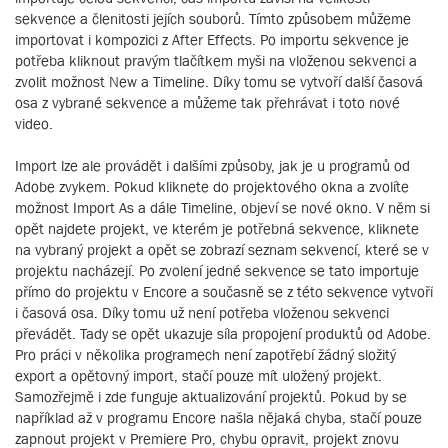
sekvence a členitosti jejích souborů. Tímto způsobem můžeme
importovat i kompozici z After Effects. Po importu sekvence je
potřeba kliknout pravým tlačítkem myši na vloženou sekvenci a
zvolit možnost New a Timeline. Díky tomu se vytvoří další časová
osa z vybrané sekvence a můžeme tak přehrávat i toto nové
video.
Import lze ale provádět i dalšími způsoby, jak je u programů od
Adobe zvykem. Pokud kliknete do projektového okna a zvolíte
možnost Import As a dále Timeline, objeví se nové okno. V něm si
opět najdete projekt, ve kterém je potřebná sekvence, kliknete
na vybraný projekt a opět se zobrazí seznam sekvencí, které se v
projektu nacházejí. Po zvolení jedné sekvence se tato importuje
přímo do projektu v Encore a současně se z této sekvence vytvoří
i časová osa. Díky tomu už není potřeba vloženou sekvenci
převádět. Tady se opět ukazuje síla propojení produktů od Adobe.
Pro práci v několika programech není zapotřebí žádný složitý
export a opětovný import, stačí pouze mít uložený projekt.
Samozřejmě i zde funguje aktualizování projektů. Pokud by se
například až v programu Encore našla nějaká chyba, stačí pouze
zapnout projekt v Premiere Pro, chybu opravit, projekt znovu