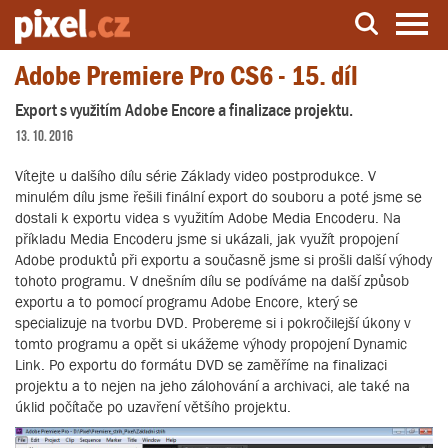
Adobe Premiere Pro CS6 - 15. díl
Server o natáčení a zpracování videa
Export s využitím Adobe Encore a finalizace projektu.
13. 10. 2016
Vítejte u dalšího dílu série Základy video postprodukce. V
minulém dílu jsme řešili finální export do souboru a poté jsme se
dostali k exportu videa s využitím Adobe Media Encoderu. Na
příkladu Media Encoderu jsme si ukázali, jak využít propojení
Adobe produktů při exportu a současně jsme si prošli další výhody
tohoto programu. V dnešním dílu se podíváme na další způsob
exportu a to pomocí programu Adobe Encore, který se
specializuje na tvorbu DVD. Probereme si i pokročilejší úkony v
tomto programu a opět si ukážeme výhody propojení Dynamic
Link. Po exportu do formátu DVD se zaměříme na finalizaci
projektu a to nejen na jeho zálohování a archivaci, ale také na
úklid počítače po uzavření většího projektu.