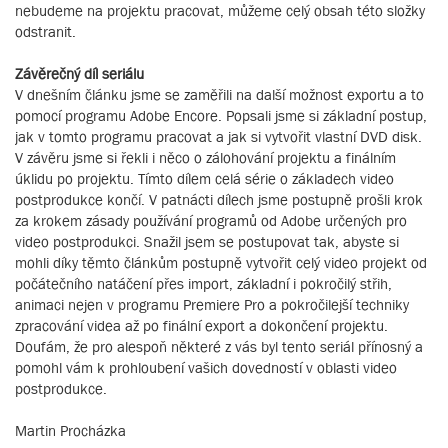
nebudeme na projektu pracovat, můžeme celý obsah této složky
odstranit.
Závěrečný díl seriálu
V dnešním článku jsme se zaměřili na další možnost exportu a to
pomocí programu Adobe Encore. Popsali jsme si základní postup,
jak v tomto programu pracovat a jak si vytvořit vlastní DVD disk.
V závěru jsme si řekli i něco o zálohování projektu a finálním
úklidu po projektu. Tímto dílem celá série o základech video
postprodukce končí. V patnácti dílech jsme postupně prošli krok
za krokem zásady používání programů od Adobe určených pro
video postprodukci. Snažil jsem se postupovat tak, abyste si
mohli díky těmto článkům postupně vytvořit celý video projekt od
počátečního natáčení přes import, základní i pokročilý střih,
animaci nejen v programu Premiere Pro a pokročilejší techniky
zpracování videa až po finální export a dokončení projektu.
Doufám, že pro alespoň některé z vás byl tento seriál přínosný a
pomohl vám k prohloubení vašich dovedností v oblasti video
postprodukce.
Martin Procházka