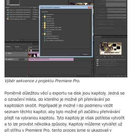
Výběr sekvence z projektu Premiere Pro.
Poměrně důležitou věcí u exportu na disk jsou kapitoly. Jedná se
o označení místa, do kterého je možné při přehrávání po
kapitolách skočit. Popřípadě je možné i do podmenu vložit
seznam těchto kapitol, aby bylo možné při začátku přehrávání
přejít na vybranou kapitolu. Tyto kapitoly je však potřeba vytvořit
a to lze provést několika způsoby. Kapitoly můžeme vytvářet už
při střihu v Premiere Pro, tento proces jsme si ukazovali v