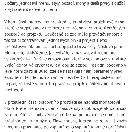
uloženy jednotlivá menu, styly, pozadí, ikony a další prvky sloužící
k vytváření diskového menu.
V horní části pracovního prostředí je první zleva projektové okno,
které je stejně jako v Premiere Pro určeno k zobrazení vložených
souborů do projektu. Současně se zde může provádět import a
tvorba či odstraňování jednotlivých prvků projektu. Pod
projektovým oknem se nacházejí ještě tři záložky. Nejdříve je to
Menu, kde si ukážeme, jak vytvářet a nastavovat menu pro
vytvářený disk. Další je časová osa, která v seznamové struktuře
uvádí jednotlivé prvky tak, jak jdou za sebou. Poslední podokno v
levé horní části je Build, zde se nastavují finální parametry před
exportem. Je zde možná i volba mezi DVD a Blu-ray diskem pro
případ, že byste v průběhu práce na projektu chtěli změnit prvotní
nastavení.
V prostřední části pracovního prostředí se nachází monitorové
okno, které přehrává video z časové osy a zobrazuje aktuální čas
záběru. Zde se nacházejí dvě podokna: první z nich je určeno pro
práci s menu a druhým je Flowchart, ve kterém se zobrazují vazby
v menu a jejich akce po zapnutí nebo vypnutí. V pravé horní části