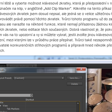
rní liště a vyberte možnost klávesové zkratky, která je předposlední v
 značek na klip, v angličtině „Add Clip Marker“. Klikněte na tento příka
ávesových zkratek jsem dosud nepsal, ale jedná se o velice užitečnou f
ů provádět právě pomocí těchto zkratek. Tvůrci tohoto programu už do z
su ale narazíte na některé funkce, které nemají přiřazenou žádnou k
ých zkratek, nebo editace těch současných. Dobrá vlastnost je, že pok
m vás na to upozorní a vy si můžete vybrat, jestli zvolíte jinou kláveso
ení, mezi kterými lze v průběhu práce přepínat. Tvůrci také nezapomněli n
ivatele konkurenčních střihových programů a připravili hned několik p
ech.