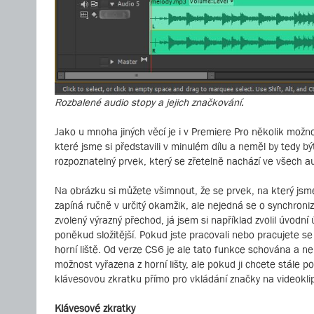
Rozbalené audio stopy a jejich značkování.
Jako u mnoha jiných věcí je i v Premiere Pro několik možn
které jsme si představili v minulém dílu a neměl by tedy 
rozpoznatelný prvek, který se zřetelně nachází ve všech a
Na obrázku si můžete všimnout, že se prvek, na který jsme
zapíná ručně v určitý okamžik, ale nejedná se o synchroni
zvolený výrazný přechod, já jsem si například zvolil úvodní
poněkud složitější. Pokud jste pracovali nebo pracujete s
horní liště. Od verze CS6 je ale tato funkce schována a n
možnost vyřazena z horní lišty, ale pokud ji chcete stále p
klávesovou zkratku přímo pro vkládání značky na videokli
Klávesové zkratky