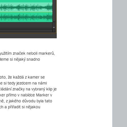
yužitím značek neboli markerů,
ajdeme si nějaký snadno
roto, že každá z kamer se
me si tedy jezdcem na námi
kládání značky na vybraný klip je
rker přímo v nabídce Marker v
ně, z jakého důvodu byla tato
h a přiřadit si nějakou