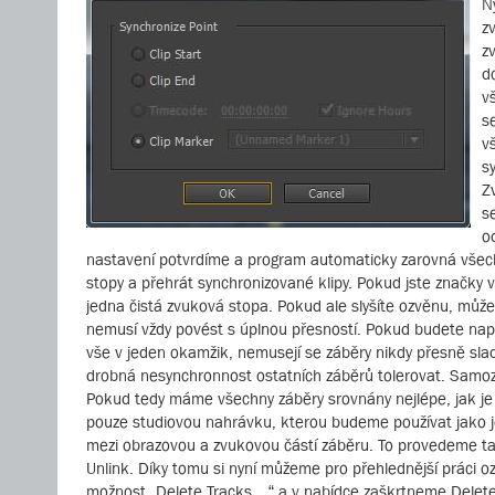
N
z
z
d
v
s
v
s
Z
s
o
nastavení potvrdíme a program automaticky zarovná všech
stopy a přehrát synchronizované klipy. Pokud jste značky 
jedna čistá zvuková stopa. Pokud ale slyšíte ozvěnu, může
nemusí vždy povést s úplnou přesností. Pokud budete nap
vše v jeden okamžik, nemusejí se záběry nikdy přesně sla
drobná nesynchronnost ostatních záběrů tolerovat. Samozř
Pokud tedy máme všechny záběry srovnány nejlépe, jak je 
pouze studiovou nahrávku, kterou budeme používat jako j
mezi obrazovou a zvukovou částí záběru. To provedeme ta
Unlink. Díky tomu si nyní můžeme pro přehlednější práci o
možnost „Delete Tracks…“ a v nabídce zaškrtneme Delete 