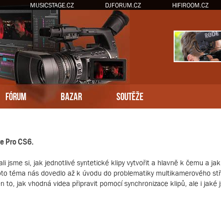
MUSICSTAGE.CZ
DJFORUM.CZ
HIFIROOM.CZ
FÓRUM
BAZAR
SOUTĚŽE
re Pro CS6.
li jsme si, jak jednotlivé syntetické klipy vytvořit a hlavně k čemu a ja
to téma nás dovedlo až k úvodu do problematiky multikamerového střih
n to, jak vhodná videa připravit pomocí synchronizace klipů, ale i jaké