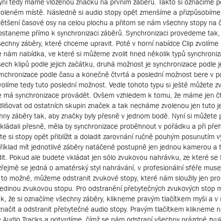
yní tedy máme vloženou značku na prvním záběru. Takto si označíme 
voleném místě. Následně si audio stopy opět zmenšíme a přizpůsobíme 
většení časové osy na celou plochu a přitom se nám všechny stopy na č
ostaneme přímo k synchronizaci záběrů. Synchronizaci provedeme tak, 
šechny záběry, které chceme upravit. Poté v horní nabídce Clip zvolíme
e nám nabídka, ve které si můžeme zvolit hned několik typů synchroniza
šech klipů podle jejich začátku, druhá možnost je synchronizace podle je
ynchronizace podle času a konečně čtvrtá a poslední možnost bere v po
volíme tedy tuto poslední možnost. Vedle tohoto typu si ještě můžete zv
e má synchronizace provádět. Ovšem vzhledem k tomu, že máme jen čtyř
dlišovat od ostatních skupin značek a tak necháme zvolenou jen tuto 
ny záběry tak, aby značky byly přesně v jednom bodě. Nyní si můžete
vkládali přesně, měla by synchronizace proběhnout v pořádku a při přeh
te si stopy opět přiblížit a doladit zarovnání ručně pouhým posunutím 
říklad mít jednotlivé záběry natáčené postupně jen jednou kamerou a
dit. Pokud ale budete vkládat jen sólo zvukovou nahrávku, ze které s
ejmě se jedná o amatérský styl nahrávání, v profesionální sféře muse
to možné, můžeme odstranit zvukové stopy, které nám sloužily jen pr
edinou zvukovou stopu. Pro odstranění přebytečných zvukových stop m
k, že si označíme všechny záběry, klikneme pravým tlačítkem myši a v
značit a odstranit přebytečné audio stopy. Pravým tlačítkem klikneme n
Audio Tracks a potvrdíme, čímž se nám odstraní všechny prázdné zvu