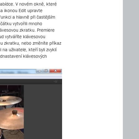
 nabídce. V novém okně, které
z a ikonou Edit upravte
unkci a hlavně při častějším
ačátku vytvořili mnoho
lávesovou zkratku. Premiere
ud vytváříte klávesovou
vou zkratku, nebo změníte příkaz
a uživatele, kteří byli zvyklí
řednastavení klávesových