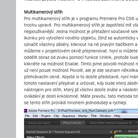
Multikamerový střih
Pro multikamerový střih je v programu Premiere Pro CS6 u
trochu upravit. Pro multikamerový střih je zapotřebí mít
nejpoužívanější. Jedna možnost je přetažení současné 
ikonku pro vytvoření nového objektu, čímž se automticky v
označit všechny záběry, kliknout na ně pravým tlačítkem a
můžeme v projektovém okně přejmenovat. Nyní si můžete 
oddělit obraz od zvuku pomocí funkce Unlink, protože bud
klikněte na možnost Enable. Tímto jsme povolili možnost 
už není pouze možnost Povolit, ale je zde seznam několika
přehrávacím okně. Abyste si to dobře představili, nyní m
tohoto nastavení přepínat a určovat, kdy bude který záběr
nástrojem pro střih, který již všichni dobře znáte a následn
ovládání je dosti krkolomné. Máte pravdu, tato metoda to
se tento střih provádí mnohem jednodušeji a rychleji.