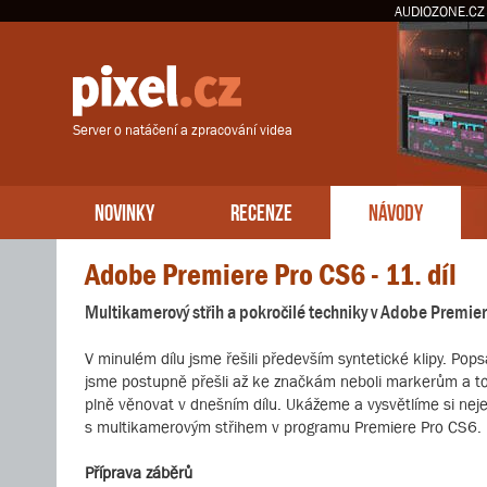
AUDIOZONE.CZ
Server o natáčení a zpracování videa
NOVINKY
RECENZE
NÁVODY
Adobe Premiere Pro CS6 - 11. díl
Multikamerový střih a pokročilé techniky v Adobe Premie
V minulém dílu jsme řešili především syntetické klipy. Popsa
jsme postupně přešli až ke značkám neboli markerům a to
plně věnovat v dnešním dílu. Ukážeme a vysvětlíme si neje
s multikamerovým střihem v programu Premiere Pro CS6.
Příprava záběrů