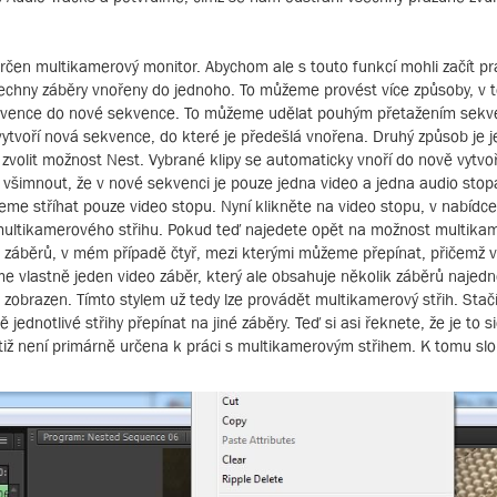
rčen multikamerový monitor. Abychom ale s touto funkcí mohli začít pr
 všechny záběry vnořeny do jednoho. To můžeme provést více způsoby, v
sekvence do nové sekvence. To můžeme udělat pouhým přetažením sek
ytvoří nová sekvence, do které je předešlá vnořena. Druhý způsob je je
 zvolit možnost Nest. Vybrané klipy se automaticky vnoří do nově vytv
všimnout, že v nové sekvenci je pouze jedna video a jedna audio sto
eme stříhat pouze video stopu. Nyní klikněte na video stopu, v nabídc
multikamerového střihu. Pokud teď najedete opět na možnost multikame
 záběrů, v mém případě čtyř, mezi kterými můžeme přepínat, přičemž vy
áme vlastně jeden video záběr, který ale obsahuje několik záběrů naj
 zobrazen. Tímto stylem už tedy lze provádět multikamerový střih. Stačí
ě jednotlivé střihy přepínat na jiné záběry. Teď si asi řeknete, že je to 
tiž není primárně určena k práci s multikamerovým střihem. K tomu sl