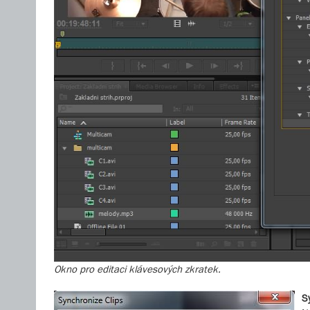
Okno pro editaci klávesových zkratek.
S