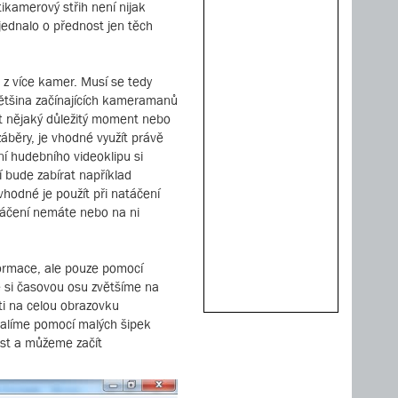
tikamerový střih není nijak
jednalo o přednost jen těch
 z více kamer. Musí se tedy
většina začínajících kameramanů
it nějaký důležitý moment nebo
záběry, je vhodné využít právě
ní hudebního videoklipu si
í bude zabírat například
vhodné je použít při natáčení
atáčení nemáte nebo na ni
formace, ale pouze pomocí
ce si časovou osu zvětšíme na
sti na celou obrazovku
balíme pomocí malých šipek
ost a můžeme začít