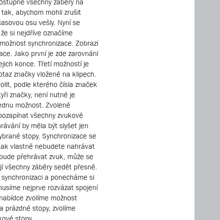
postupně všechny záběry na
tak, abychom mohli zrušit
asovou osu vešly. Nyní se
že si nejdříve označíme
 možnost synchronizace. Zobrazí
ce. Jako první je zde zarovnání
jich konce. Třetí možností je
taz značky vložené na klipech.
olit, podle kterého čísla značek
i značky, není nutné je
jednu možnost. Zvolené
 pozapínat všechny zvukové
rávání by měla být slyšet jen
vybrané stopy. Synchronizace se
 tak vlastně nebudete nahrávat
e bude přehrávat zvuk, může se
jí všechny záběry sedět přesně.
o synchronizaci a ponecháme si
usíme nejprve rozvázat spojení
 nabídce zvolíme možnost
a prázdné stopy, zvolíme
kové stopy.