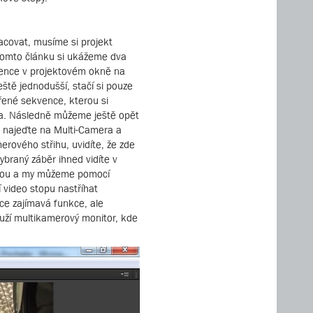
acovat, musíme si projekt
 tomto článku si ukážeme dva
vence v projektovém okně na
ště jednodušší, stačí si pouze
ořené sekvence, kterou si
pa. Následně můžeme ještě opět
e najeďte na Multi-Camera a
rového střihu, uvidíte, že zde
braný záběr ihned vidíte v
ednou a my můžeme pomocí
 video stopu nastříhat
sice zajímavá funkce, ale
ouží multikamerový monitor, kde