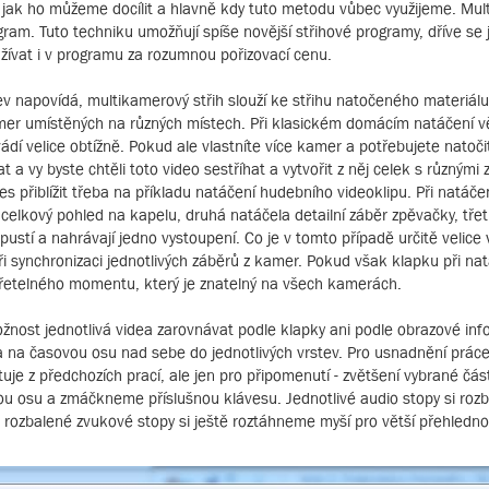
je, jak ho můžeme docílit a hlavně kdy tuto metodu vůbec využijeme. Mul
gram. Tuto techniku umožňují spíše novější střihové programy, dříve se 
užívat i v programu za rozumnou pořizovací cenu.
v napovídá, multikamerový střih slouží ke střihu natočeného materiálu
amer umístěných na různých místech. Při klasickém domácím natáčení 
ádí velice obtížně. Pokud ale vlastníte více kamer a potřebujete natoč
 vy byste chtěli toto video sestříhat a vytvořit z něj celek s různými 
 přiblížit třeba na příkladu natáčení hudebního videoklipu. Při natáče
 celkový pohled na kapelu, druhá natáčela detailní záběr zpěvačky, třet
pustí a nahrávají jedno vystoupení. Co je v tomto případě určitě velice 
i při synchronizaci jednotlivých záběrů z kamer. Pokud však klapku při n
řetelného momentu, který je znatelný na všech kamerách.
žnost jednotlivá videa zarovnávat podle klapky ani podle obrazové in
idea na časovou osu nad sebe do jednotlivých vrstev. Pro usnadnění prá
tuje z předchozích prací, ale jen pro připomenutí - zvětšení vybrané čá
ou osu a zmáčkneme příslušnou klávesu. Jednotlivé audio stopy si roz
o rozbalené zvukové stopy si ještě roztáhneme myší pro větší přehledn