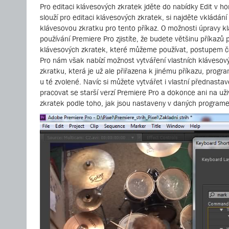
Pro editaci klávesových zkratek jděte do nabídky Edit v ho
slouží pro editaci klávesových zkratek, si najděte vkládání
klávesovou zkratku pro tento příkaz. O možnosti úpravy kl
používání Premiere Pro zjistíte, že budete většinu příkaz
klávesových zkratek, které můžeme používat, postupem ča
Pro nám však nabízí možnost vytváření vlastních klávesov
zkratku, která je už ale přiřazena k jinému příkazu, progra
u té zvolené. Navíc si můžete vytvářet i vlastní přednastav
pracovat se starší verzí Premiere Pro a dokonce ani na už
zkratek podle toho, jak jsou nastaveny v daných program