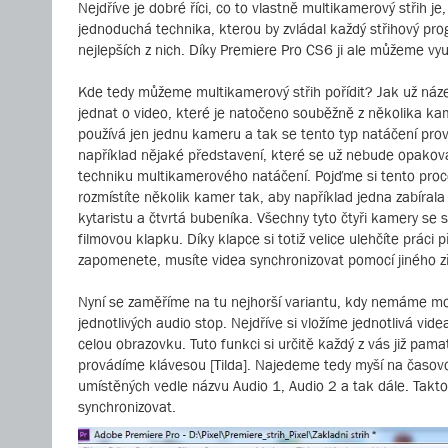
Nejdříve je dobré říci, co to vlastně multikamerový střih 
jednoduchá technika, kterou by zvládal každý střihový pro
nejlepších z nich. Díky Premiere Pro CS6 ji ale můžeme vy
Kde tedy můžeme multikamerový střih pořídit? Jak už náze
jednat o video, které je natočeno souběžně z několika k
používá jen jednu kameru a tak se tento typ natáčení prov
například nějaké představení, které se už nebude opakovat a
techniku multikamerového natáčení. Pojďme si tento proces
rozmístíte několik kamer tak, aby například jedna zabírala
kytaristu a čtvrtá bubeníka. Všechny tyto čtyři kamery se s
filmovou klapku. Díky klapce si totiž velice ulehčíte prác
zapomenete, musíte videa synchronizovat pomocí jiného z
Nyní se zaměříme na tu nejhorší variantu, kdy nemáme mo
jednotlivých audio stop. Nejdříve si vložíme jednotlivá v
celou obrazovku. Tuto funkci si určitě každý z vás již pama
provádíme klávesou [Tilda]. Najedeme tedy myší na časov
umístěných vedle názvu Audio 1, Audio 2 a tak dále. Takt
synchronizovat.