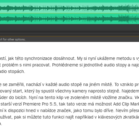
ostí, jak této synchronizace dosáhnout. My si nyní ukážeme metodu s v
být problém s nimi pracovat. Prohlédneme si jednotlivé audio stopy a n
udio stopách.
 se zaměřili, nachází v každé audio stopě na jiném místě. To vzniklo p
zovaný start, který by spustil všechny kamery naprosto stejně. Najede
 úder do bicích. Nyní na tento klip ve zvoleném místě vložíme značku. V
e starší verzí Premiere Pro 5.5, tak tato verze má možnost Add Clip Ma
ení k dispozici hned v nabídce značek, jako tomu bylo dříve. Nevím přes
oužívat, pak si můžete tuto funkci najít například v klávesových zkratkác
p.