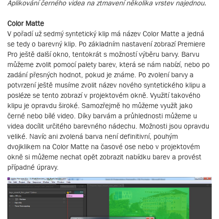
Aplikování černého videa na ztmavení několika vrstev najednou.
Color Matte
V pořadí už sedmý syntetický klip má název Color Matte a jedná
se tedy o barevný klip. Po základním nastavení zobrazí Premiere
Pro ještě další okno, tentokrát s možností výběru barvy. Barvu
můžeme zvolit pomocí palety barev, která se nám nabízí, nebo po
zadání přesných hodnot, pokud je známe. Po zvolení barvy a
potvrzení ještě musíme zvolit název nového syntetického klipu a
posléze se tento zobrazí v projektovém okně. Využití takového
klipu je opravdu široké. Samozřejmě ho můžeme využít jako
černé nebo bílé video. Díky barvám a průhlednosti můžeme u
videa docílit určitého barevného nádechu. Možnosti jsou opravdu
veliké. Navíc ani zvolená barva není definitivní, pouhým
dvojklikem na Color Matte na časové ose nebo v projektovém
okně si můžeme nechat opět zobrazit nabídku barev a provést
případné úpravy.