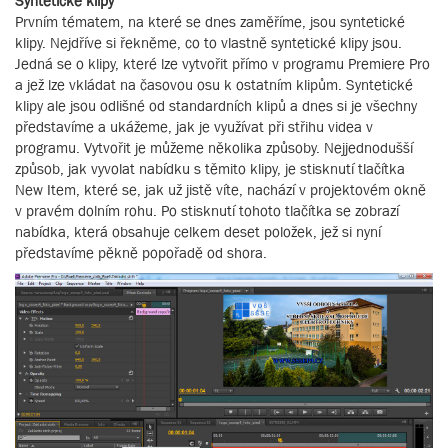
Syntetické klipy
Prvním tématem, na které se dnes zaměříme, jsou syntetické
klipy. Nejdříve si řekněme, co to vlastně syntetické klipy jsou.
Jedná se o klipy, které lze vytvořit přímo v programu Premiere Pro
a jež lze vkládat na časovou osu k ostatním klipům. Syntetické
klipy ale jsou odlišné od standardních klipů a dnes si je všechny
představíme a ukážeme, jak je využívat při střihu videa v
programu. Vytvořit je můžeme několika způsoby. Nejjednodušší
způsob, jak vyvolat nabídku s těmito klipy, je stisknutí tlačítka
New Item, které se, jak už jistě víte, nachází v projektovém okně
v pravém dolním rohu. Po stisknutí tohoto tlačítka se zobrazí
nabídka, která obsahuje celkem deset položek, jež si nyní
představíme pěkně popořadě od shora.