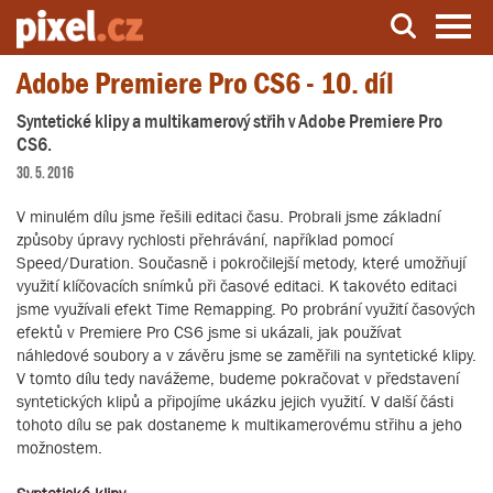
Adobe Premiere Pro CS6 - 10. díl
Server o natáčení a zpracování videa
Syntetické klipy a multikamerový střih v Adobe Premiere Pro
CS6.
30. 5. 2016
V minulém dílu jsme řešili editaci času. Probrali jsme základní
způsoby úpravy rychlosti přehrávání, například pomocí
Speed/Duration. Současně i pokročilejší metody, které umožňují
využití klíčovacích snímků při časové editaci. K takovéto editaci
jsme využívali efekt Time Remapping. Po probrání využití časových
efektů v Premiere Pro CS6 jsme si ukázali, jak používat
náhledové soubory a v závěru jsme se zaměřili na syntetické klipy.
V tomto dílu tedy navážeme, budeme pokračovat v představení
syntetických klipů a připojíme ukázku jejich využití. V další části
tohoto dílu se pak dostaneme k multikamerovému střihu a jeho
možnostem.