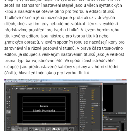
zeptá na standardní nastavení stejně jako u všech syntetických
klipů a následně se otevře okno pro tvorbu a editaci titulků.
Titulkové okno a jeho možnosti jsme probírali už v dřívějších
dílech, dnes se tím tedy nebudeme zaobírat. Jen si v rychlosti
představíme prostředí pro tvorbu titulků. V levém horním rohu
titulkového editoru jsou nástroje pro tvorbu titulků nebo
grafických obrazců. V levém spodním rohu se nacházejí ikony pro
zarovnávání a různé posouvání titulků. V pravé části titulkového
editoru je sloupec s veškerým nastavením titulků jako je velikost
písma, typ, barva, stínování etc. Ve spodní části středového
sloupce jsou přednastavené šablony s písmy a v horní střední
části je hlavní editační okno pro tvorbu titulků.