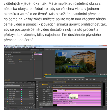
viditelných v jeden okamžik. Máte například rozdělený obraz s
několika okny a potřebujete, aby se všechna videa v jednom
okamžiku zatměla do černé. Místo složitého vkládání přechodu
do černé na každý záběr můžete pouze vložit nad všechny záběry
černé video a pomocí klíčovacích snímků upravit průhlednost tak,
aby se postupně černé video dostalo z nuly na sto procent a
překrylo tak všechny klipy najednou. Tím dosáhnete plynulého
přechodu do černé.