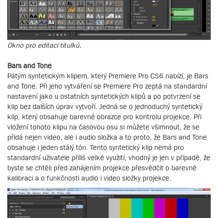
Okno pro editaci titulků.
Bars and Tone
Pátým syntetickým klipem, který Premiere Pro CS6 nabízí, je Bars
and Tone. Při jeho vytváření se Premiere Pro zeptá na standardní
nastavení jako u ostatních syntetických klipů a po potvrzení se
klip bez dalších úprav vytvoří. Jedná se o jednoduchý syntetický
klip, který obsahuje barevné obrazce pro kontrolu projekce. Při
vložení tohoto klipu na časovou osu si můžete všimnout, že se
přidá nejen video, ale i audio složka a to proto, že Bars and Tone
obsahuje i jeden stálý tón. Tento syntetický klip nemá pro
standardní uživatele příliš velké využití, vhodný je jen v případě, že
byste se chtěli před zahájením projekce přesvědčit o barevné
kalibraci a o funkčnosti audio i video složky projekce.