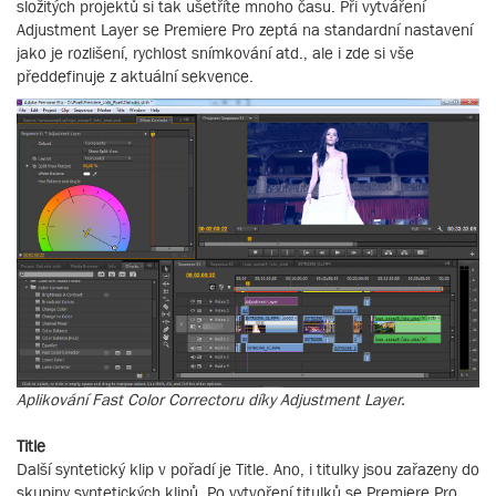
složitých projektů si tak ušetříte mnoho času. Při vytváření
Adjustment Layer se Premiere Pro zeptá na standardní nastavení
jako je rozlišení, rychlost snímkování atd., ale i zde si vše
předdefinuje z aktuální sekvence.
Aplikování Fast Color Correctoru díky Adjustment Layer.
Title
Další syntetický klip v pořadí je Title. Ano, i titulky jsou zařazeny do
skupiny syntetických klipů. Po vytvoření titulků se Premiere Pro