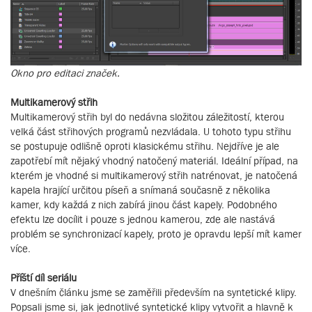
Okno pro editaci značek.
Multikamerový střih
Multikamerový střih byl do nedávna složitou záležitostí, kterou
velká část střihových programů nezvládala. U tohoto typu střihu
se postupuje odlišně oproti klasickému střihu. Nejdříve je ale
zapotřebí mít nějaký vhodný natočený materiál. Ideální případ, na
kterém je vhodné si multikamerový střih natrénovat, je natočená
kapela hrající určitou píseň a snímaná současně z několika
kamer, kdy každá z nich zabírá jinou část kapely. Podobného
efektu lze docílit i pouze s jednou kamerou, zde ale nastává
problém se synchronizací kapely, proto je opravdu lepší mít kamer
více.
Příští díl seriálu
V dnešním článku jsme se zaměřili především na syntetické klipy.
Popsali jsme si, jak jednotlivé syntetické klipy vytvořit a hlavně k