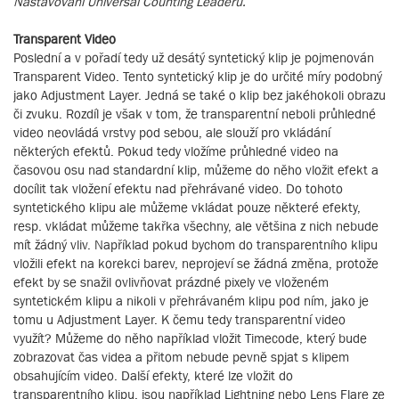
Nastavování Universal Counting Leaderu.
Transparent Video
Poslední a v pořadí tedy už desátý syntetický klip je pojmenován
Transparent Video. Tento syntetický klip je do určité míry podobný
jako Adjustment Layer. Jedná se také o klip bez jakéhokoli obrazu
či zvuku. Rozdíl je však v tom, že transparentní neboli průhledné
video neovládá vrstvy pod sebou, ale slouží pro vkládání
některých efektů. Pokud tedy vložíme průhledné video na
časovou osu nad standardní klip, můžeme do něho vložit efekt a
docílit tak vložení efektu nad přehrávané video. Do tohoto
syntetického klipu ale můžeme vkládat pouze některé efekty,
resp. vkládat můžeme takřka všechny, ale většina z nich nebude
mít žádný vliv. Například pokud bychom do transparentního klipu
vložili efekt na korekci barev, neprojeví se žádná změna, protože
efekt by se snažil ovlivňovat prázdné pixely ve vloženém
syntetickém klipu a nikoli v přehrávaném klipu pod ním, jako je
tomu u Adjustment Layer. K čemu tedy transparentní video
využít? Můžeme do něho například vložit Timecode, který bude
zobrazovat čas videa a přitom nebude pevně spjat s klipem
obsahujícím video. Další efekty, které lze vložit do
transparentního klipu, jsou například Lightning nebo Lens Flare ze