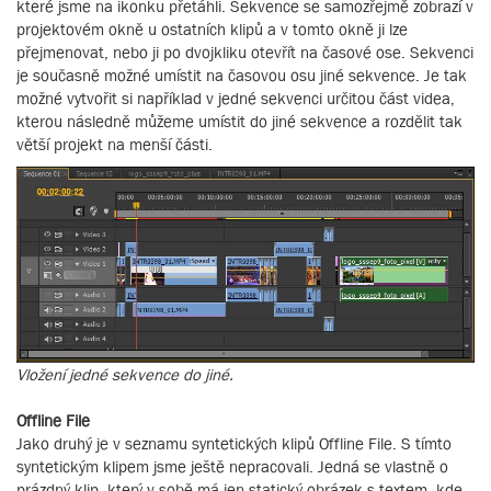
které jsme na ikonku přetáhli. Sekvence se samozřejmě zobrazí v
projektovém okně u ostatních klipů a v tomto okně ji lze
přejmenovat, nebo ji po dvojkliku otevřít na časové ose. Sekvenci
je současně možné umístit na časovou osu jiné sekvence. Je tak
možné vytvořit si například v jedné sekvenci určitou část videa,
kterou následně můžeme umístit do jiné sekvence a rozdělit tak
větší projekt na menší části.
Vložení jedné sekvence do jiné.
Offline File
Jako druhý je v seznamu syntetických klipů Offline File. S tímto
syntetickým klipem jsme ještě nepracovali. Jedná se vlastně o
prázdný klip, který v sobě má jen statický obrázek s textem, kde