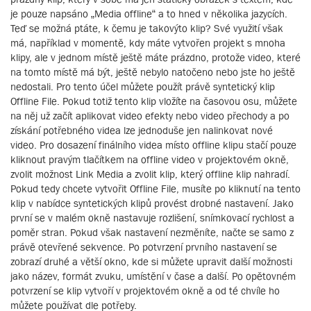
je pouze napsáno „Media offline“ a to hned v několika jazycích.
Teď se možná ptáte, k čemu je takovýto klip? Své využití však
má, například v momentě, kdy máte vytvořen projekt s mnoha
klipy, ale v jednom místě ještě máte prázdno, protože video, které
na tomto místě má být, ještě nebylo natočeno nebo jste ho ještě
nedostali. Pro tento účel můžete použít právě syntetický klip
Offline File. Pokud totiž tento klip vložíte na časovou osu, můžete
na něj už začít aplikovat video efekty nebo video přechody a po
získání potřebného videa lze jednoduše jen nalinkovat nové
video. Pro dosazení finálního videa místo offline klipu stačí pouze
kliknout pravým tlačítkem na offline video v projektovém okně,
zvolit možnost Link Media a zvolit klip, který offline klip nahradí.
Pokud tedy chcete vytvořit Offline File, musíte po kliknutí na tento
klip v nabídce syntetických klipů provést drobné nastavení. Jako
první se v malém okně nastavuje rozlišení, snímkovací rychlost a
poměr stran. Pokud však nastavení nezměníte, načte se samo z
právě otevřené sekvence. Po potvrzení prvního nastavení se
zobrazí druhé a větší okno, kde si můžete upravit další možnosti
jako název, formát zvuku, umístění v čase a další. Po opětovném
potvrzení se klip vytvoří v projektovém okně a od té chvíle ho
můžete používat dle potřeby.