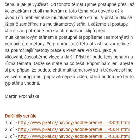
čemu a jak je využívat. Od tohoto tématu jsme postupně přešli až
ke značkám neboli markerům a toto téma nás dovedlo až k
úvodu do problematiky multikamerového střihu. V příštím dílu se
již plně zaměříme na multikamerový střih. Ukážeme si postupy,
které jsou potřebné pro synchronizování klipů před
multikamerovým střihem a postupně si popíšeme i samotný střih
pomocí této metody. Po probrání celé této oblasti se zaměříme i
na pokročilejší metody práce s Premiere Pro CS6 jako je
klíčování, časosběrné video a další. Příští díl bude tedy bohatý na
různá témata, takže se máte na co těšit. Připomínám jen, abyste
si pro případ, že budete chtít multikamerový střih trénovat přímo
ve svém programu, připravili nějaká videa, která budou pro tento
typ střihu vhodná.
Martin Procházka
Další díly seriálu
1. díl -
http://www.pixel.cz/navody/adobe-premie ... -t329.html
2. díl -
http://www.pixel.cz/navody/adobe-premie ... -t334.html
3. díl -
http://www.pixel.cz/navody/adobe-premie ... -t338.html