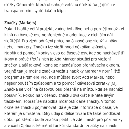
složky Generate, která obsahuje většinu efektů fungujících v
transparentním syntetickém klipu.
Značky (Markers)
Pokud tvoříte větší projekt, začne být dříve nebo později množství
klipů na časové ose nepřehledné a orientace v nich čím dál
složitější. Pro zjednodušení práce na časové ose slouží značky
neboli markery. Značku lze vložit hned několika způsoby.
Například pomocí ikonky vlevo od časové osy, kde se nacházejí tři
ikony a právě třetí z nich je Add Marker sloužící pro vložení
značky. Další taková ikona se nachází pod přehrávacím oknem.
Stejně tak je možné značku vložit z nabídky Marker v horní liště
programu Premiere Pro, kde můžete zvolit Add Marker, nebo
nejjednodušším způsobem a to pomocí klávesové zkratky [M].
Značka se vloží na časovou osu přesně na místo, kde se nachází
posuvník. Pokud na vloženou značku dvakrát kliknete levým
tlačítkem, zobrazí se nabídka možností dané značky. V tomto
okně lze značku pojmenovat, dále je zde informace o čase, ve
kterém je umístěna. Díky údaji o délce trvání lze také prodloužit
dobu, po kterou bude značka platit. Je zde i místo pro poznámky
a v části Options lze měnit funkci standardní značky na značku