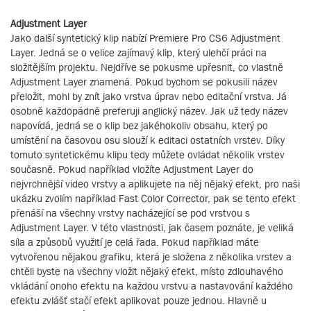
Adjustment Layer
Jako další syntetický klip nabízí Premiere Pro CS6 Adjustment
Layer. Jedná se o velice zajímavý klip, který ulehčí práci na
složitějším projektu. Nejdříve se pokusme upřesnit, co vlastně
Adjustment Layer znamená. Pokud bychom se pokusili název
přeložit, mohl by znít jako vrstva úprav nebo editační vrstva. Já
osobně každopádně preferuji anglický název. Jak už tedy název
napovídá, jedná se o klip bez jakéhokoliv obsahu, který po
umístění na časovou osu slouží k editaci ostatních vrstev. Díky
tomuto syntetickému klipu tedy můžete ovládat několik vrstev
současně. Pokud například vložíte Adjustment Layer do
nejvrchnější video vrstvy a aplikujete na něj nějaký efekt, pro naši
ukázku zvolím například Fast Color Corrector, pak se tento efekt
přenáší na všechny vrstvy nacházející se pod vrstvou s
Adjustment Layer. V této vlastnosti, jak časem poznáte, je veliká
síla a způsobů využití je celá řada. Pokud například máte
vytvořenou nějakou grafiku, která je složena z několika vrstev a
chtěli byste na všechny vložit nějaký efekt, místo zdlouhavého
vkládání onoho efektu na každou vrstvu a nastavování každého
efektu zvlášť stačí efekt aplikovat pouze jednou. Hlavně u