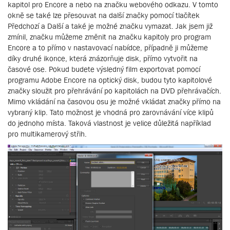
kapitol pro Encore a nebo na značku webového odkazu. V tomto
okně se také lze přesouvat na další značky pomocí tlačítek
Předchozí a Další a také je možné značku vymazat. Jak jsem již
zmínil, značku můžeme změnit na značku kapitoly pro program
Encore a to přímo v nastavovací nabídce, případně ji můžeme
díky druhé ikonce, která znázorňuje disk, přímo vytvořit na
časové ose. Pokud budete výsledný film exportovat pomocí
programu Adobe Encore na optický disk, budou tyto kapitolové
značky sloužit pro přehrávání po kapitolách na DVD přehrávačích.
Mimo vkládání na časovou osu je možné vkládat značky přímo na
vybraný klip. Tato možnost je vhodná pro zarovnávání více klipů
do jednoho místa. Taková vlastnost je velice důležitá například
pro multikamerový střih.