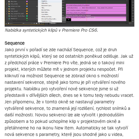
Nabídka syntetických klipů v Premiere Pro CS6.
Sequence
Jako první v pořadí se zde nachází Sequence, což je druh
syntetických klipů, který se od ostatních poněkud odlišuje. Jak už
z předchozí práce v Premiere Pro víte, jedná se o takový mini
projekt, kterých můžete mít v jednom projektu nespočet. Při
kliknutí na možnost Sequence se zobrazí okno s možností
nastavení sekvence, stejně jako tomu je při vytváření nového
projektu. Nabídku pro vytvoření nové sekvence jsme si už
představili v dřívějších dílech, dnes se k tomu tedy nebudu vracet.
Jen připomenu, že v tomto okně se nastavují parametry
vytvářené sekvence, to znamená její rozlišení, rychlost snímků a
další možnosti. Novou sekvenci lze ale vytvořit i jednodušším
způsobem a to pokud uchopíme klip v projektovém okně a
přetáhneme ho na ikonu New Item. Automaticky se tak vytvoří
nová sekvence s parametry, které jsou shodné jako u videa,