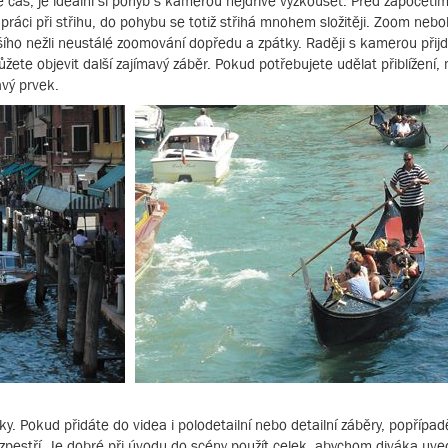
e čas, je ideální si pohyb s kamerou nejdříve vyzkoušet. Před započet
práci při střihu, do pohybu se totiž střihá mnohem složitěji. Zoom nebo
oršího nežli neustálé zoomování dopředu a zpátky. Raději s kamerou při
ete objevit další zajímavý záběr. Pokud potřebujete udělat přiblížení, 
avý prvek.
ky. Pokud přidáte do videa i polodetailní nebo detailní záběry, popřípad
zpestří. Je dobré při úvodu do scény použít celek, abychom diváka uved