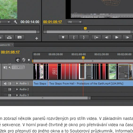
zobrazí několik panelů rozvržených pro střih videa. V základním nasta
né sekvence. V horní pravé čtvrtině je okno pro přehrávání videa na čas
žek pro přepnutí do jiného okna a to Souborový průzkumník, Informační