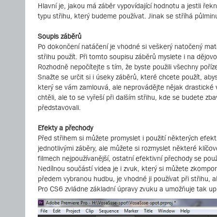
Hlavní je, jakou má záběr vypovídající hodnotu a jestli řek
typu střihu, který budeme používat. Jinak se stříhá půlmin
Soupis záběrů
Po dokončení natáčení je vhodné si veškerý natočený mater
střihu použít. Při tomto soupisu záběrů myslete i na dějovou
Rozhodně nepočítejte s tím, že byste použili všechny poří
Snažte se určit si i úseky záběrů, které chcete použít, abys
který se vám zamlouvá, ale neprovádějte nějak drastické v
chtěli, ale to se vyřeší při dalším střihu, kde se budete zb
představovali.
Efekty a přechody
Před střihem si můžete promyslet i použití některých efek
jednotlivými záběry, ale můžete si rozmyslet některé klíčo
filmech nejpoužívanější, ostatní efektivní přechody se po
Nedílnou součástí videa je i zvuk, který si můžete zkomp
předem vybranou hudbu, je vhodné ji používat při střihu, 
Pro CS6 zvládne základní úpravy zvuku a umožňuje tak upr