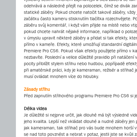
odehrává a následně přejít na polocelek, čímž se divák zam
statické záběry. Pokud chcete natočit takové záběry, vždy 
začátku často kameru stisknutím tlačítka rozechvějete. Po
záběru svůj komentář, i když vám přijde na místě nebo vt
pokud chcete nahrát nějaké informace, například o poloze
v úmyslu upravit některé záběry a přidat si tak efekty, kt
přímo v kameře. Efekty, které umožňují standardní digitá
Premiere Pro CS6. Pokud však efekty použijete přímo v kam
nezbavíte. Poslední a velice důležité pravidlo při natáče
pocity přiblížit stylem střihu nebo hudbou, popřípadě efek
při amatérské práci, kdy je kameraman, režisér a střihač j
musí ovládat mnohem více do hloubky.
Zásady střihu
Před zapnutím střihového programu Premiere Pro CS6 si j
Délka videa
Je důležité si nejprve určit, jak dlouhé má být výsledné vi
jeho kvalita. Lepší než vkládat dlouhé a nudné záběry jen 
jak kameraman, tak střihač pro vás bude mnohem horší vyst
se nad toto povznést a nebrat v potaz, jestli jste se kvůli