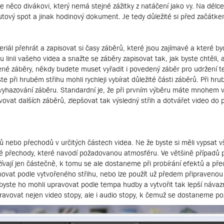
ne něco divákovi, který nemá stejné zážitky z natáčení jako vy. Na délc
utový spot a jinak hodinový dokument. Je tedy důležité si před začátkem
iál přehrát a zapisovat si časy záběrů, které jsou zajímavé a které b
 linii vašeho videa a snažte se záběry zapisovat tak, jak byste chtěli, a
zené záběry, někdy budete muset vyřadit i povedený záběr pro udržení t
te při hrubém střihu mohli rychleji vybírat důležité části záběrů. Při hr
yhazování záběru. Standardní je, že při prvním výběru máte mnohem vět
avovat dalších záběrů, zlepšovat tak výsledný střih a dotvářet video do 
tů nebo přechodů v určitých částech videa. Ne že byste si měli vypsat
vé přechody, které navodí požadovanou atmosféru. Ve většině případů pou
užívají jen částečně, k tomu se ale dostaneme při probírání efektů a p
onovat podle vytvořeného střihu, nebo lze použít už předem připraven
abyste ho mohli upravovat podle tempa hudby a vytvořit tak lepší náva
avovat nejen video stopy, ale i audio stopy, k čemuž se dostaneme poz