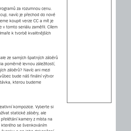
h programů za rozumnou cenu.
uji, navíc je přechod do nové
žeme koupit verze CC a mít je
e v tomto seriálu zaměřil. Cílem
lmaře k tvorbě kvalitnějších
y, ale ze samých špatných záběrů
ia poměrně levnou záležitostí,
ných záběrů? Navíc ani mezi
vůbec bude náš finální výtvor
outávka, kterou budeme
eativní kompozice. Vyberte si
ívat statické záběry, ale
 přelétání kamery z místa na
ze kterého se švenkováním