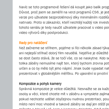
Navíc se toto programové řešení dá koupit jako balík pro
Důvod, proč jsem se zaměřil na verzi programů CS6, je je
verze pro uživatele bezproblémový díky minimálním rozdílů
natrvalo. Proto si zákazníci, kteří nechtějí každý rok inve
tohoto seriálu je tedy naučit uživatele pracovat s video p
video výtvorů díky postprodukci.
Rady pro natáčení
Než začneme se střihem, pojďme si říci několik zásad týkaj
ani nejlepší střihač dobrý film neudělá. Nejdříve je důlež
se dost často stává, že se točí vše, co se naskytne. Kdo
tolika záběry nemusíme najít ten, který bychom zrovna pot
určen a co by mělo být jeho náplní. Jinak bude vypadat 
prezentovat v globálnějším měřítku. Po ujasnění si prvotní
Kompozice a pohyb kamery
Správná kompozice je velice důležitá. Nesnažte se za každ
osoby a věci, které chcete mít v záběru a vymyslete zajím
pokud nechcete udělat obyčejnou nudnou prezentaci, použív
místo není moc vhodné a takové záběry se dají jen stěží p