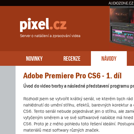
AUDIOZONE.CZ
Server o natáčení a zpracování videa
NOVINKY
RECENZE
NÁVODY
Adobe Premiere Pro CS6 - 1. díl
Úvod do video tvorby a následné představení programu pr
Rozhodl jsem se vytvořit krátký seriál, ve kterém bych r
nahlédnutí do umění střihu, efektů, barevných korektur a d
CS6. Tento seriál nebude pojednávat jen o střihu, ale zam
vytyčeným směrem a ve své softwarové nabídce má hned n
CS6. Proto je z mého pohledu toto řešení ideální. Postupn
materiálů mezi softwary různých značek.