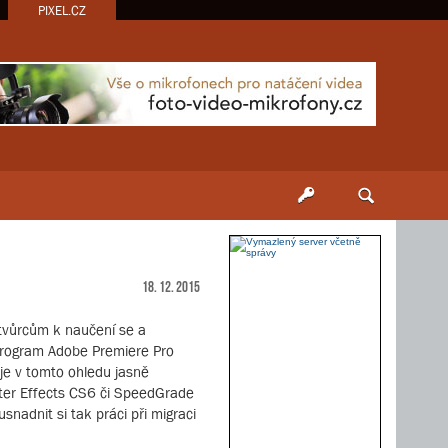
PIXEL.CZ
18. 12. 2015
 tvůrcům k naučení se a
í program Adobe Premiere Pro
uje v tomto ohledu jasně
ter Effects CS6 či SpeedGrade
nadnit si tak práci při migraci