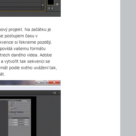
ový projekt. Na začátku je
k se postupem času v
ekvence si řekneme později.
odpovídá vašemu formátu
ametrech daného videa. Adobe
 a vytvořit tak sekvenci se
rmát podle svého uvážení tak,
át.