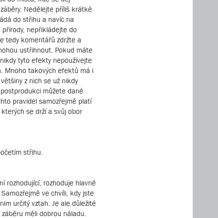
áběry. Nedělejte příliš krátké
ládá do střihu a navíc na
přírody, nepřikládejte do
se tedy komentářů zdržte a
ě mohou ustřihnout. Pokud máte
 nikdy tyto efekty nepoužívejte
ch. Mnoho takových efektů má i
ětšiny z nich se už nikdy
 V postprodukci můžete dané
chto pravidel samozřejmě platí
kterých se drží a svůj obor
očetím střihu.
ní rozhodující, rozhoduje hlavně
 Samozřejmě ve chvíli, kdy jste
m určitý vztah. Je ale důležité
to záběru měli dobrou náladu.