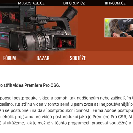
MUSICSTAGE.CZ
DJFORUM.CZ
HIFIROOM.CZ
FÓRUM
BAZAR
SOUTĚŽE
o střih videa Premiere Pro CS6.
ád popsal postprodukci videa a pomohl tak nadšencům nebo začínajícím
alšího. Ke střihu videa v tomto seriálu jsem zvolil asi nejpoužívanějš
ěří se postupně i na další postprodukční činnosti. Firma Adobe postup
ěkolik programů pro video postprodukci jako je Premiere Pro CS6, Af
ě si ukážeme, jak je možné v těchto programech pracovat souběžně a us