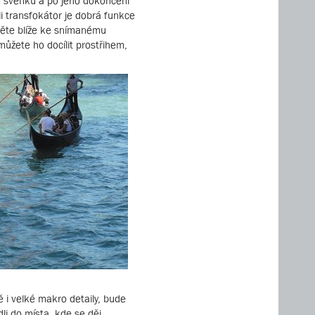
ím švenku a po jeho dokončení
li transfokátor je dobrá funkce
jděte blíže ke snímanému
můžete ho docílit prostřihem,
ě i velké makro detaily, bude
li do místa, kde se děj