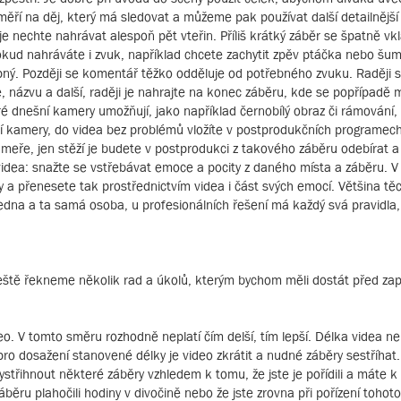
ěří na děj, který má sledovat a můžeme pak používat další detailnější z
je nechte nahrávat alespoň pět vteřin. Příliš krátký záběr se špatně vk
kud nahráváte i zvuk, například chcete zachytit zpěv ptáčka nebo šum 
ipný. Později se komentář těžko odděluje od potřebného zvuku. Raději 
, názvu a další, raději je nahrajte na konec záběru, kde se popřípad
eré dnešní kamery umožňují, jako například černobílý obraz či rámování,
lní kamery, do videa bez problémů vložíte v postprodukčních programe
eře, jen stěží je budete v postprodukci z takového záběru odebírat a v
ní videa: snažte se vstřebávat emoce a pocity z daného místa a záběru.
ty a přenesete tak prostřednictvím videa i část svých emocí. Většina tě
edna a ta samá osoba, u profesionálních řešení má každý svá pravidla, 
eště řekneme několik rad a úkolů, kterým bychom měli dostát před zap
deo. V tomto směru rozhodně neplatí čím delší, tím lepší. Délka videa ne
pro dosažení stanovené délky je video zkrátit a nudné záběry sestříhat.
řihnout některé záběry vzhledem k tomu, že jste je pořídili a máte k ni
 záběru plahočili hodiny v divočině nebo že jste zrovna při pořízení toho