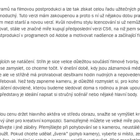
gramů na filmovou postprodukci a lze tak získat celou řadu užitečnýc
dnoduchý. Tuto verzi mám zakoupenou a proto s ní už nějakou dobu prac
m mezi starší a novou verzí. Kvůli novému stylu licencování si už nemů
stovat, stále ve značné míře kupují předposlední verzi CS6, na niž jsem s
ostprodukcí v programech od Adobe a motivovat nadšence a začínající fi
ících se natáčení. Střih je sice velice důležitou součástí filmové tvorb
ité se zamyslet, co chceme točit. V dnešní době, kdy jsou záznamová méd
 se ale ve střižně má prohrabovat desítkami hodin nudných a nepovede
řebovali. Než tedy zapneme kameru, je důležité rozmyslet si, pro koho 
natáčení dovolené, kterou budeme sledovat doma s rodinou a jinak up
 představy je ideální napsat si stručný scénář nebo nějaké hlavní body.
ou cenu držet hlavního aktéra ve středu obrazu, snažte se vymýšlet kr
avý úhel pro kreativní kompozici. Samozřejmě můžete ve velké míře použ
ejte i jiné záběry. Přemýšlejte při pohybování se s kamerou, neustálé
oužít. Pokud chcete udělat „švenk“ (pohyb kamery), vyberte si místo, 