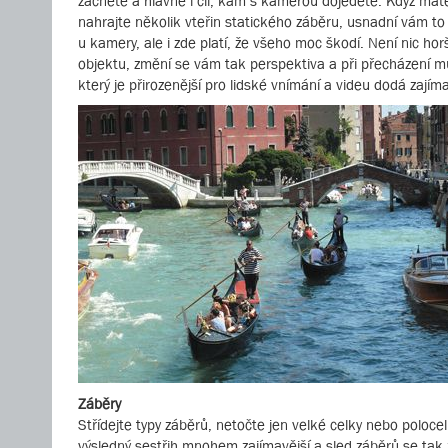
začnete a hlavně i cíl, kam s kamerou dojedete. Když mát
nahrajte několik vteřin statického záběru, usnadní vám to 
u kamery, ale i zde platí, že všeho moc škodí. Není nic h
objektu, změní se vám tak perspektiva a při přecházení můž
který je přirozenější pro lidské vnímání a videu dodá zajím
Záběry
Střídejte typy záběrů, netočte jen velké celky nebo polocel
výsledný sestřih mnohem zajímavější a sled záběrů se tak 