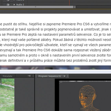
pustit do střihu. Nejdříve si zapneme Premiere Pro CS6 a vytvoříme n
. Podstatné je také správně si projekty pojmenovávat a umisťovat, jina
ektu se Premiere Pro zeptá na nastavení parametrů sekvence. Co je to s
t, který mají vaše pořízené záběry. Pokud žádná z těchto možností ne
ale vhodnější pro pokročilejší uživatele, kteří se vyznají ve všech par
k nevyznají a tak Premiere Pro CS6 dokáže sama rozpoznat vložený záběr
ogramu samotném a proto v okně s nastavením první sekvence zvolte fo
rak definitivní a v průběhu práce můžete bez problémů zvolit jiný form