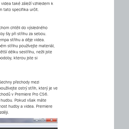
e videa také záleží vzhledem k
 tato specifika určit.
ychom chtěli do výsledného
by šly při střihu za sebou.
empa střihu a děje videa.
ubém střihu používejte materiál,
ší délku sestřihu, nežli jste
podoby, kterou jste si
 všechny přechody mezi
žívejte ostrý střih, který je ve
řechodů v Premiere Pro CS6.
ou hudbu. Pokud však máte
znost hudby a videa. Premiere
ději.