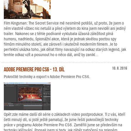
Film Kingsman: The Secret Service mě nesmírně potěšil, už proto, že jsem o
něm vlastně vůbec nic netušil a před výletem do kina jsem neviděl ani jediný
trailer. Nakonec se z téhle podívané vyklubala úžasná záležitost plná
humoru, nadhledu, špionážní akce, která je jednak skvělou poctou spy
filmům minulého století, ale zároveň i skutečně moderním filmem. Je to
perfektní ukázka toho, jak dělat filmy navazující na odkaz starých legend, jak
tenhle odkaz vzít a posunout ho o něco dál, aniž by zanikl...
Adobe Premiere Pro CS6 - 13. díl
10. 8. 2016
Pokročilé techniky a export v Adobe Premiere Pro CS6.
Opět zde máme další díl série o základech video postprodukce. Ti z vás, kteří
četli minulý díl, si jistě ještě pamatují, že jsme řešili pokročilejší techniky
práce v programu Adobe Premiere Pro CS6. Zaměřili jsme se především na
techniku klíčování. Popsali jsem si tedy, jak záběr natočený na zeleném,