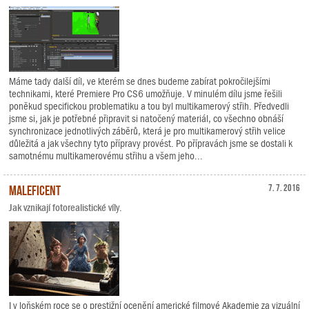
Máme tady další díl, ve kterém se dnes budeme zabírat pokročilejšími
technikami, které Premiere Pro CS6 umožňuje. V minulém dílu jsme řešili
poněkud specifickou problematiku a tou byl multikamerový střih. Předvedli
jsme si, jak je potřebné připravit si natočený materiál, co všechno obnáší
synchronizace jednotlivých záběrů, která je pro multikamerový střih velice
důležitá a jak všechny tyto přípravy provést. Po přípravách jsme se dostali k
samotnému multikamerovému střihu a všem jeho...
Maleficent
7. 7. 2016
Jak vznikají fotorealistické víly.
I v loňském roce se o prestižní ocenění americké filmové Akademie za vizuální