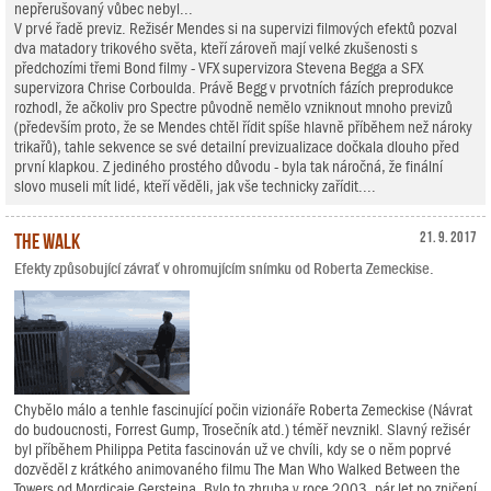
nepřerušovaný vůbec nebyl...
V prvé řadě previz. Režisér Mendes si na supervizi filmových efektů pozval
dva matadory trikového světa, kteří zároveň mají velké zkušenosti s
předchozími třemi Bond filmy - VFX supervizora Stevena Begga a SFX
supervizora Chrise Corboulda. Právě Begg v prvotních fázích preprodukce
rozhodl, že ačkoliv pro Spectre původně nemělo vzniknout mnoho previzů
(především proto, že se Mendes chtěl řídit spíše hlavně příběhem než nároky
trikařů), tahle sekvence se své detailní previzualizace dočkala dlouho před
první klapkou. Z jediného prostého důvodu - byla tak náročná, že finální
slovo museli mít lidé, kteří věděli, jak vše technicky zařídit....
The Walk
21. 9. 2017
Efekty způsobující závrať v ohromujícím snímku od Roberta Zemeckise.
Chybělo málo a tenhle fascinující počin vizionáře Roberta Zemeckise (Návrat
do budoucnosti, Forrest Gump, Trosečník atd.) téměř nevznikl. Slavný režisér
byl příběhem Philippa Petita fascinován už ve chvíli, kdy se o něm poprvé
dozvěděl z krátkého animovaného filmu The Man Who Walked Between the
Towers od Mordicaie Gersteina. Bylo to zhruba v roce 2003, pár let po zničení