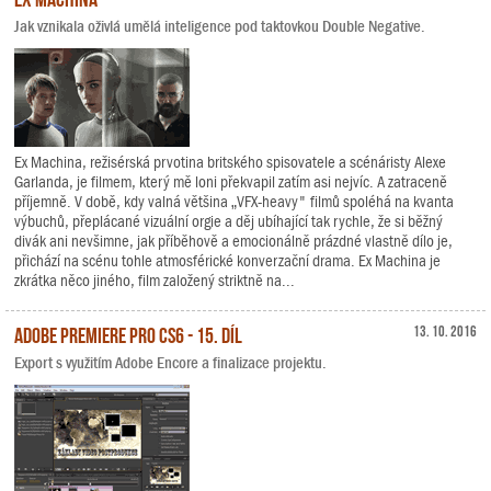
Jak vznikala oživlá umělá inteligence pod taktovkou Double Negative.
Ex Machina, režisérská prvotina britského spisovatele a scénáristy Alexe
Garlanda, je filmem, který mě loni překvapil zatím asi nejvíc. A zatraceně
příjemně. V době, kdy valná většina „VFX-heavy" filmů spoléhá na kvanta
výbuchů, přeplácané vizuální orgie a děj ubíhající tak rychle, že si běžný
divák ani nevšimne, jak příběhově a emocionálně prázdné vlastně dílo je,
přichází na scénu tohle atmosférické konverzační drama. Ex Machina je
zkrátka něco jiného, film založený striktně na...
Adobe Premiere Pro CS6 - 15. díl
13. 10. 2016
Export s využitím Adobe Encore a finalizace projektu.