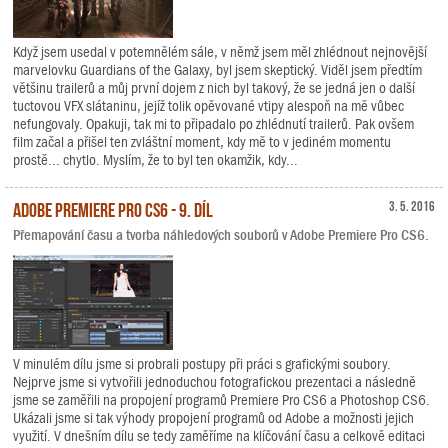
Když jsem usedal v potemnělém sále, v němž jsem měl zhlédnout nejnovější
marvelovku Guardians of the Galaxy, byl jsem skeptický. Viděl jsem předtím
většinu trailerů a můj první dojem z nich byl takový, že se jedná jen o další
tuctovou VFX slátaninu, jejíž tolik opěvované vtipy alespoň na mě vůbec
nefungovaly. Opakuji, tak mi to připadalo po zhlédnutí trailerů. Pak ovšem
film začal a přišel ten zvláštní moment, kdy mě to v jediném momentu
prostě... chytlo. Myslím, že to byl ten okamžik, kdy...
Adobe Premiere Pro CS6 - 9. díl
3. 5. 2016
Přemapování času a tvorba náhledových souborů v Adobe Premiere Pro CS6.
V minulém dílu jsme si probrali postupy při práci s grafickými soubory.
Nejprve jsme si vytvořili jednoduchou fotografickou prezentaci a následně
jsme se zaměřili na propojení programů Premiere Pro CS6 a Photoshop CS6.
Ukázali jsme si tak výhody propojení programů od Adobe a možnosti jejich
využití. V dnešním dílu se tedy zaměříme na klíčování času a celkově editaci