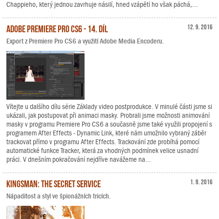
Chappieho, který jednou zavrhuje násilí, hned vzápětí ho však páchá,...
Adobe Premiere Pro CS6 - 14. díl
12. 9. 2016
Export z Premiere Pro CS6 a využití Adobe Media Encoderu.
Vítejte u dalšího dílu série Základy video postprodukce. V minulé části jsme si
ukázali, jak postupovat při animaci masky. Probrali jsme možnosti animování
masky v programu Premiere Pro CS6 a současně jsme také využili propojení s
programem After Effects - Dynamic Link, které nám umožnilo vybraný záběr
trackovat přímo v programu After Effects. Trackování zde probíhá pomocí
automatické funkce Tracker, která za vhodných podmínek velice usnadní
práci. V dnešním pokračování nejdříve navážeme na...
Kingsman: The Secret Service
1. 9. 2016
Nápaditost a styl ve špionážních tricích.