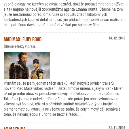
vtipné dialogy, ve kterých se divák neztrácí, dokáže postavám fandit a užívat
si tak naplno nejnovější dobrodružství agenta Ethana Hunta. Úžasné na tom
je, že nestárnoucí borec Tom Cruise si spoustu z těch krkolomných
kaskadérských kousků dělal sám, což jim přidává nejen svěží závan realismu,
ale i patřičnou dávku napětí. Ideální základ pro špionský film....
Mad Max: Fury Road
14. 12. 2016
Šílené efekty v praxi.
Přiznám se, že jsem jedním z těch diváků, kteří nebyli z prvních trailerů
nového Mad Maxe vůbec nadšeni. Jistě, filmové umění, s jakým Frank Miller
už od prvního obrázku představoval svoji neotřelou vizi, na mě zapůsobilo.
Tak nějak jsem ale nebyl nadšen z filmu, kde pořád jen něco vybuchovalo,
všichni byli špinaví, oškliví a očividně totálně blázniví (viz týpek hrající na
plamenometnou kytaru) a ke všemu se zdálo, že celý filmový děj sestává z
toho, že někam jedou a u toho se hrozně řežou....
Ex Machina
21. 11. 2016