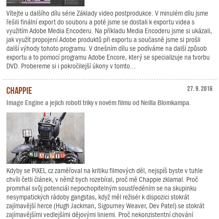
Vítejte u dalšího dílu série Základy video postprodukce. V minulém dílu jsme
řešili finální export do souboru a poté jsme se dostali k exportu videa s
využitím Adobe Media Encoderu. Na příkladu Media Encoderu jsme si ukázali,
jak využít propojení Adobe produktů při exportu a současně jsme si prošli
další výhody tohoto programu. V dnešním dílu se podíváme na další způsob
exportu a to pomocí programu Adobe Encore, který se specializuje na tvorbu
DVD. Probereme si i pokročilejší úkony v tomto...
Chappie
27. 9. 2016
Image Engine a jejich robotí triky v novém filmu od Neilla Blomkampa.
Kdyby se PiXEL.cz zaměřoval na kritiku filmových děl, nejspíš byste v tuhle
chvíli četli článek, v němž bych rozebíral, proč mě Chappie zklamal. Proč
promrhal svůj potenciál nepochopitelným soustředěním se na skupinku
nesympatických rádoby gangstas, když měl režisér k dispozici stokrát
zajímavější herce (Hugh Jackman, Sigourney Weaver, Dev Patel) se stokrát
zajímavějšími vedlejšími dějovými liniemi. Proč nekonzistentní chování