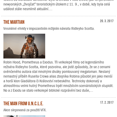
newyorských „Dvojčat“ teroristickým útokem z 11. 9., v době, kdy byla celá
událost stále nesmírně aktuální....
The Martian
20. 3. 2017
Vesmírné efekty v impozantním režijním návratu Ridleyho Scotta.
Robin Hood, Prometheus a Exodus. Tři velkolepé filmy od legendárního
režiséra Ridleyho Scotta, které pozvolna, ale jistě způsobily, že se z cenami
ověnčeného autora stal mnohými diváky pomlouvaný megaloman. Neslaný
nemastný příběh Rusella Crowa alias zbojníka Robina působil jen jako menší
a horší klon Gladiátora či Království nebeského. Technicky dokonalý a
atmosférou velmi hutný Prometheus trpěl množstvím scenáristických stupidit.
No a z Exodu se stalo velkolepé biblické rozprávění bez duše,...
The Man from U.N.C.L.E.
17. 2. 2017
Akce slepovaná za použití VFX.