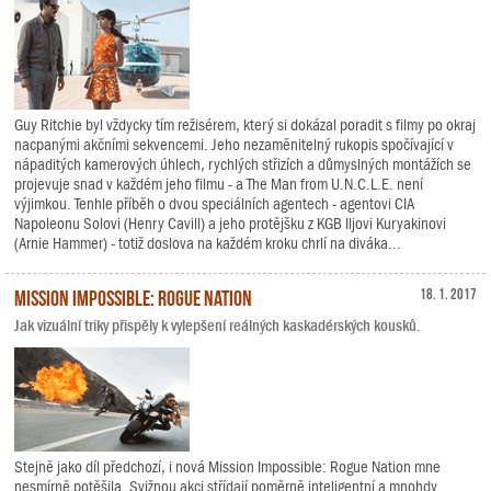
Guy Ritchie byl vždycky tím režisérem, který si dokázal poradit s filmy po okraj
nacpanými akčními sekvencemi. Jeho nezaměnitelný rukopis spočívající v
nápaditých kamerových úhlech, rychlých střizích a důmyslných montážích se
projevuje snad v každém jeho filmu - a The Man from U.N.C.L.E. není
výjimkou. Tenhle příběh o dvou speciálních agentech - agentovi CIA
Napoleonu Solovi (Henry Cavill) a jeho protějšku z KGB Iljovi Kuryakinovi
(Arnie Hammer) - totiž doslova na každém kroku chrlí na diváka...
Mission Impossible: Rogue Nation
18. 1. 2017
Jak vizuální triky přispěly k vylepšení reálných kaskadérských kousků.
Stejně jako díl předchozí, i nová Mission Impossible: Rogue Nation mne
nesmírně potěšila. Svižnou akci střídají poměrně inteligentní a mnohdy