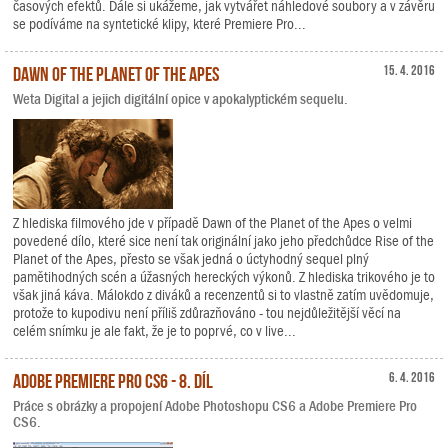
časových efektů. Dále si ukážeme, jak vytvářet náhledové soubory a v závěru
se podíváme na syntetické klipy, které Premiere Pro...
Dawn of the Planet of the Apes
15. 4. 2016
Weta Digital a jejich digitální opice v apokalyptickém sequelu.
Z hlediska filmového jde v případě Dawn of the Planet of the Apes o velmi
povedené dílo, které sice není tak originální jako jeho předchůdce Rise of the
Planet of the Apes, přesto se však jedná o úctyhodný sequel plný
pamětihodných scén a úžasných hereckých výkonů. Z hlediska trikového je to
však jiná káva. Málokdo z diváků a recenzentů si to vlastně zatím uvědomuje,
protože to kupodivu není příliš zdůrazňováno - tou nejdůležitější věcí na
celém snímku je ale fakt, že je to poprvé, co v live...
Adobe Premiere Pro CS6 - 8. díl
6. 4. 2016
Práce s obrázky a propojení Adobe Photoshopu CS6 a Adobe Premiere Pro
CS6.