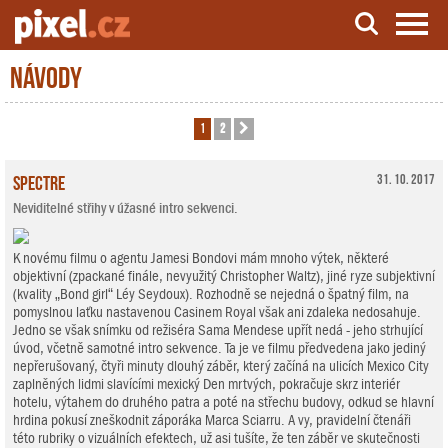
Návody
Server o natáčení a zpracování videa
1
2
Další
Spectre
31. 10. 2017
Neviditelné střihy v úžasné intro sekvenci.
K novému filmu o agentu Jamesi Bondovi mám mnoho výtek, některé
objektivní (zpackané finále, nevyužitý Christopher Waltz), jiné ryze subjektivní
(kvality „Bond girl“ Léy Seydoux). Rozhodně se nejedná o špatný film, na
pomyslnou laťku nastavenou Casinem Royal však ani zdaleka nedosahuje.
Jedno se však snímku od režiséra Sama Mendese upřít nedá - jeho strhující
úvod, včetně samotné intro sekvence. Ta je ve filmu předvedena jako jediný
nepřerušovaný, čtyři minuty dlouhý záběr, který začíná na ulicích Mexico City
zaplněných lidmi slavícími mexický Den mrtvých, pokračuje skrz interiér
hotelu, výtahem do druhého patra a poté na střechu budovy, odkud se hlavní
hrdina pokusí zneškodnit záporáka Marca Sciarru. A vy, pravidelní čtenáři
této rubriky o vizuálních efektech, už asi tušíte, že ten záběr ve skutečnosti