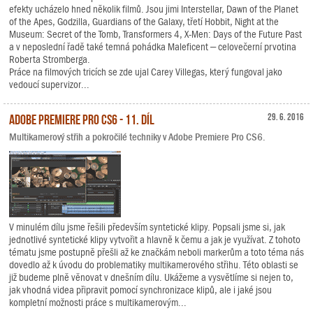
efekty ucházelo hned několik filmů. Jsou jimi Interstellar, Dawn of the Planet
of the Apes, Godzilla, Guardians of the Galaxy, třetí Hobbit, Night at the
Museum: Secret of the Tomb, Transformers 4, X-Men: Days of the Future Past
a v neposlední řadě také temná pohádka Maleficent – celovečerní prvotina
Roberta Stromberga.
Práce na filmových tricích se zde ujal Carey Villegas, který fungoval jako
vedoucí supervizor...
Adobe Premiere Pro CS6 - 11. díl
29. 6. 2016
Multikamerový střih a pokročilé techniky v Adobe Premiere Pro CS6.
V minulém dílu jsme řešili především syntetické klipy. Popsali jsme si, jak
jednotlivé syntetické klipy vytvořit a hlavně k čemu a jak je využívat. Z tohoto
tématu jsme postupně přešli až ke značkám neboli markerům a toto téma nás
dovedlo až k úvodu do problematiky multikamerového střihu. Této oblasti se
již budeme plně věnovat v dnešním dílu. Ukážeme a vysvětlíme si nejen to,
jak vhodná videa připravit pomocí synchronizace klipů, ale i jaké jsou
kompletní možnosti práce s multikamerovým...