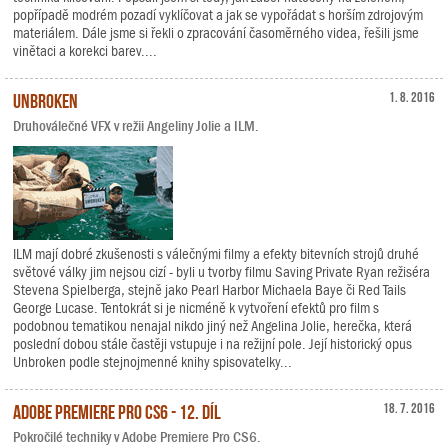
popřípadě modrém pozadí vyklíčovat a jak se vypořádat s horším zdrojovým
materiálem. Dále jsme si řekli o zpracování časoměrného videa, řešili jsme
vinětaci a korekci barev....
Unbroken
1. 8. 2016
Druhoválečné VFX v režii Angeliny Jolie a ILM.
ILM mají dobré zkušenosti s válečnými filmy a efekty bitevních strojů druhé
světové války jim nejsou cizí - byli u tvorby filmu Saving Private Ryan režiséra
Stevena Spielberga, stejně jako Pearl Harbor Michaela Baye či Red Tails
George Lucase. Tentokrát si je nicméně k vytvoření efektů pro film s
podobnou tematikou nenajal nikdo jiný než Angelina Jolie, herečka, která
poslední dobou stále častěji vstupuje i na režijní pole. Její historický opus
Unbroken podle stejnojmenné knihy spisovatelky...
Adobe Premiere Pro CS6 - 12. díl
18. 7. 2016
Pokročilé techniky v Adobe Premiere Pro CS6.