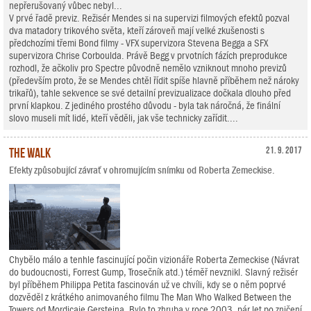
nepřerušovaný vůbec nebyl...
V prvé řadě previz. Režisér Mendes si na supervizi filmových efektů pozval
dva matadory trikového světa, kteří zároveň mají velké zkušenosti s
předchozími třemi Bond filmy - VFX supervizora Stevena Begga a SFX
supervizora Chrise Corboulda. Právě Begg v prvotních fázích preprodukce
rozhodl, že ačkoliv pro Spectre původně nemělo vzniknout mnoho previzů
(především proto, že se Mendes chtěl řídit spíše hlavně příběhem než nároky
trikařů), tahle sekvence se své detailní previzualizace dočkala dlouho před
první klapkou. Z jediného prostého důvodu - byla tak náročná, že finální
slovo museli mít lidé, kteří věděli, jak vše technicky zařídit....
The Walk
21. 9. 2017
Efekty způsobující závrať v ohromujícím snímku od Roberta Zemeckise.
Chybělo málo a tenhle fascinující počin vizionáře Roberta Zemeckise (Návrat
do budoucnosti, Forrest Gump, Trosečník atd.) téměř nevznikl. Slavný režisér
byl příběhem Philippa Petita fascinován už ve chvíli, kdy se o něm poprvé
dozvěděl z krátkého animovaného filmu The Man Who Walked Between the
Towers od Mordicaie Gersteina. Bylo to zhruba v roce 2003, pár let po zničení