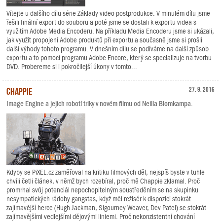
Vítejte u dalšího dílu série Základy video postprodukce. V minulém dílu jsme
řešili finální export do souboru a poté jsme se dostali k exportu videa s
využitím Adobe Media Encoderu. Na příkladu Media Encoderu jsme si ukázali,
jak využít propojení Adobe produktů při exportu a současně jsme si prošli
další výhody tohoto programu. V dnešním dílu se podíváme na další způsob
exportu a to pomocí programu Adobe Encore, který se specializuje na tvorbu
DVD. Probereme si i pokročilejší úkony v tomto...
Chappie
27. 9. 2016
Image Engine a jejich robotí triky v novém filmu od Neilla Blomkampa.
Kdyby se PiXEL.cz zaměřoval na kritiku filmových děl, nejspíš byste v tuhle
chvíli četli článek, v němž bych rozebíral, proč mě Chappie zklamal. Proč
promrhal svůj potenciál nepochopitelným soustředěním se na skupinku
nesympatických rádoby gangstas, když měl režisér k dispozici stokrát
zajímavější herce (Hugh Jackman, Sigourney Weaver, Dev Patel) se stokrát
zajímavějšími vedlejšími dějovými liniemi. Proč nekonzistentní chování