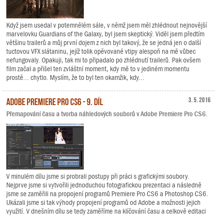
Když jsem usedal v potemnělém sále, v němž jsem měl zhlédnout nejnovější
marvelovku Guardians of the Galaxy, byl jsem skeptický. Viděl jsem předtím
většinu trailerů a můj první dojem z nich byl takový, že se jedná jen o další
tuctovou VFX slátaninu, jejíž tolik opěvované vtipy alespoň na mě vůbec
nefungovaly. Opakuji, tak mi to připadalo po zhlédnutí trailerů. Pak ovšem
film začal a přišel ten zvláštní moment, kdy mě to v jediném momentu
prostě... chytlo. Myslím, že to byl ten okamžik, kdy...
Adobe Premiere Pro CS6 - 9. díl
3. 5. 2016
Přemapování času a tvorba náhledových souborů v Adobe Premiere Pro CS6.
V minulém dílu jsme si probrali postupy při práci s grafickými soubory.
Nejprve jsme si vytvořili jednoduchou fotografickou prezentaci a následně
jsme se zaměřili na propojení programů Premiere Pro CS6 a Photoshop CS6.
Ukázali jsme si tak výhody propojení programů od Adobe a možnosti jejich
využití. V dnešním dílu se tedy zaměříme na klíčování času a celkově editaci