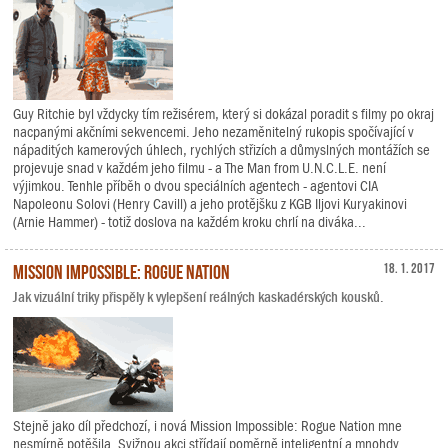
Guy Ritchie byl vždycky tím režisérem, který si dokázal poradit s filmy po okraj
nacpanými akčními sekvencemi. Jeho nezaměnitelný rukopis spočívající v
nápaditých kamerových úhlech, rychlých střizích a důmyslných montážích se
projevuje snad v každém jeho filmu - a The Man from U.N.C.L.E. není
výjimkou. Tenhle příběh o dvou speciálních agentech - agentovi CIA
Napoleonu Solovi (Henry Cavill) a jeho protějšku z KGB Iljovi Kuryakinovi
(Arnie Hammer) - totiž doslova na každém kroku chrlí na diváka...
Mission Impossible: Rogue Nation
18. 1. 2017
Jak vizuální triky přispěly k vylepšení reálných kaskadérských kousků.
Stejně jako díl předchozí, i nová Mission Impossible: Rogue Nation mne
nesmírně potěšila. Svižnou akci střídají poměrně inteligentní a mnohdy