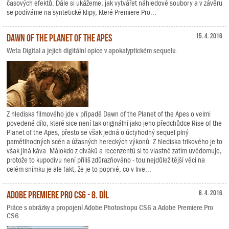
časových efektů. Dále si ukážeme, jak vytvářet náhledové soubory a v závěru
se podíváme na syntetické klipy, které Premiere Pro...
Dawn of the Planet of the Apes
15. 4. 2016
Weta Digital a jejich digitální opice v apokalyptickém sequelu.
Z hlediska filmového jde v případě Dawn of the Planet of the Apes o velmi
povedené dílo, které sice není tak originální jako jeho předchůdce Rise of the
Planet of the Apes, přesto se však jedná o úctyhodný sequel plný
pamětihodných scén a úžasných hereckých výkonů. Z hlediska trikového je to
však jiná káva. Málokdo z diváků a recenzentů si to vlastně zatím uvědomuje,
protože to kupodivu není příliš zdůrazňováno - tou nejdůležitější věcí na
celém snímku je ale fakt, že je to poprvé, co v live...
Adobe Premiere Pro CS6 - 8. díl
6. 4. 2016
Práce s obrázky a propojení Adobe Photoshopu CS6 a Adobe Premiere Pro
CS6.