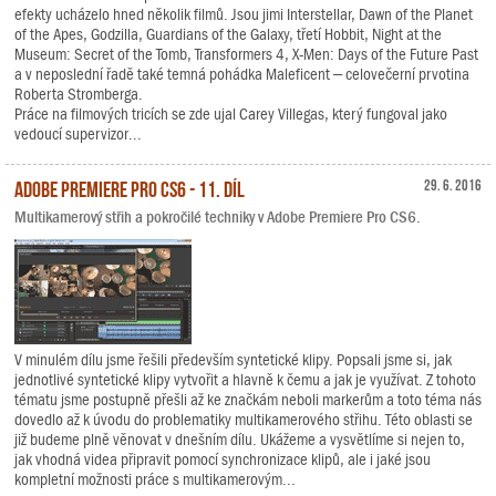
efekty ucházelo hned několik filmů. Jsou jimi Interstellar, Dawn of the Planet
of the Apes, Godzilla, Guardians of the Galaxy, třetí Hobbit, Night at the
Museum: Secret of the Tomb, Transformers 4, X-Men: Days of the Future Past
a v neposlední řadě také temná pohádka Maleficent – celovečerní prvotina
Roberta Stromberga.
Práce na filmových tricích se zde ujal Carey Villegas, který fungoval jako
vedoucí supervizor...
Adobe Premiere Pro CS6 - 11. díl
29. 6. 2016
Multikamerový střih a pokročilé techniky v Adobe Premiere Pro CS6.
V minulém dílu jsme řešili především syntetické klipy. Popsali jsme si, jak
jednotlivé syntetické klipy vytvořit a hlavně k čemu a jak je využívat. Z tohoto
tématu jsme postupně přešli až ke značkám neboli markerům a toto téma nás
dovedlo až k úvodu do problematiky multikamerového střihu. Této oblasti se
již budeme plně věnovat v dnešním dílu. Ukážeme a vysvětlíme si nejen to,
jak vhodná videa připravit pomocí synchronizace klipů, ale i jaké jsou
kompletní možnosti práce s multikamerovým...