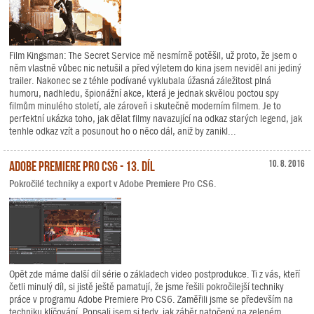
Film Kingsman: The Secret Service mě nesmírně potěšil, už proto, že jsem o
něm vlastně vůbec nic netušil a před výletem do kina jsem neviděl ani jediný
trailer. Nakonec se z téhle podívané vyklubala úžasná záležitost plná
humoru, nadhledu, špionážní akce, která je jednak skvělou poctou spy
filmům minulého století, ale zároveň i skutečně moderním filmem. Je to
perfektní ukázka toho, jak dělat filmy navazující na odkaz starých legend, jak
tenhle odkaz vzít a posunout ho o něco dál, aniž by zanikl...
Adobe Premiere Pro CS6 - 13. díl
10. 8. 2016
Pokročilé techniky a export v Adobe Premiere Pro CS6.
Opět zde máme další díl série o základech video postprodukce. Ti z vás, kteří
četli minulý díl, si jistě ještě pamatují, že jsme řešili pokročilejší techniky
práce v programu Adobe Premiere Pro CS6. Zaměřili jsme se především na
techniku klíčování. Popsali jsem si tedy, jak záběr natočený na zeleném,