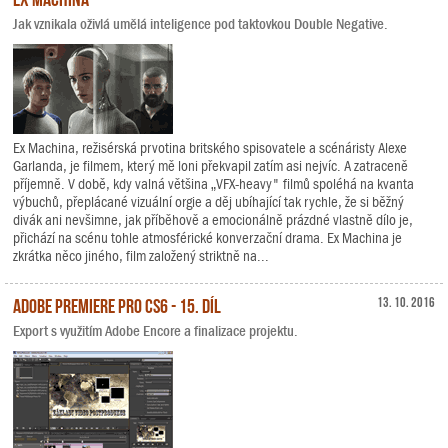
Jak vznikala oživlá umělá inteligence pod taktovkou Double Negative.
Ex Machina, režisérská prvotina britského spisovatele a scénáristy Alexe
Garlanda, je filmem, který mě loni překvapil zatím asi nejvíc. A zatraceně
příjemně. V době, kdy valná většina „VFX-heavy" filmů spoléhá na kvanta
výbuchů, přeplácané vizuální orgie a děj ubíhající tak rychle, že si běžný
divák ani nevšimne, jak příběhově a emocionálně prázdné vlastně dílo je,
přichází na scénu tohle atmosférické konverzační drama. Ex Machina je
zkrátka něco jiného, film založený striktně na...
Adobe Premiere Pro CS6 - 15. díl
13. 10. 2016
Export s využitím Adobe Encore a finalizace projektu.