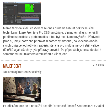
Máme tady další díl, ve kterém se dnes budeme zabírat pokročilejšími
technikami, které Premiere Pro CS6 umožňuje. V minulém dílu jsme řešili
poněkud specifickou problematiku a tou byl multikamerový střih. Předvedli
jsme si, jak je potřebné připravit si natočený materiál, co všechno obnáší
synchronizace jednotlivých záběrů, která je pro multikamerový střih velice
důležitá a jak všechny tyto přípravy provést. Po přípravách jsme se dostali k
samotnému multikamerovému střihu a všem jeho...
Maleficent
7. 7. 2016
Jak vznikají fotorealistické víly.
I v loňském roce se o prestižní ocenění americké filmové Akademie za vizuální