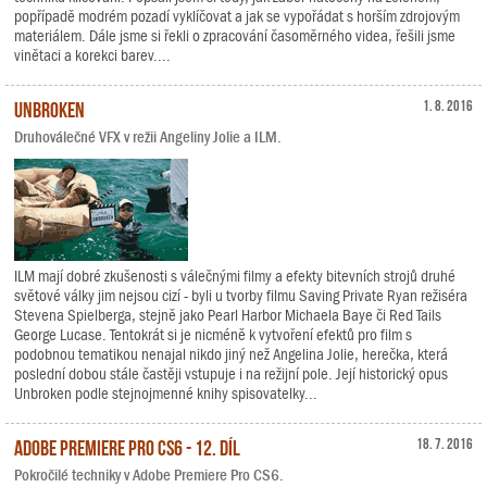
popřípadě modrém pozadí vyklíčovat a jak se vypořádat s horším zdrojovým
materiálem. Dále jsme si řekli o zpracování časoměrného videa, řešili jsme
vinětaci a korekci barev....
Unbroken
1. 8. 2016
Druhoválečné VFX v režii Angeliny Jolie a ILM.
ILM mají dobré zkušenosti s válečnými filmy a efekty bitevních strojů druhé
světové války jim nejsou cizí - byli u tvorby filmu Saving Private Ryan režiséra
Stevena Spielberga, stejně jako Pearl Harbor Michaela Baye či Red Tails
George Lucase. Tentokrát si je nicméně k vytvoření efektů pro film s
podobnou tematikou nenajal nikdo jiný než Angelina Jolie, herečka, která
poslední dobou stále častěji vstupuje i na režijní pole. Její historický opus
Unbroken podle stejnojmenné knihy spisovatelky...
Adobe Premiere Pro CS6 - 12. díl
18. 7. 2016
Pokročilé techniky v Adobe Premiere Pro CS6.