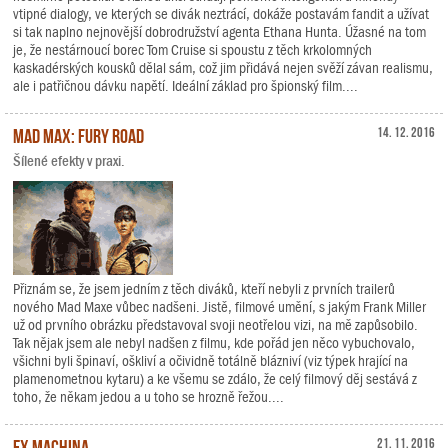
vtipné dialogy, ve kterých se divák neztrácí, dokáže postavám fandit a užívat
si tak naplno nejnovější dobrodružství agenta Ethana Hunta. Úžasné na tom
je, že nestárnoucí borec Tom Cruise si spoustu z těch krkolomných
kaskadérských kousků dělal sám, což jim přidává nejen svěží závan realismu,
ale i patřičnou dávku napětí. Ideální základ pro špionský film....
Mad Max: Fury Road
14. 12. 2016
Šílené efekty v praxi.
Přiznám se, že jsem jedním z těch diváků, kteří nebyli z prvních trailerů
nového Mad Maxe vůbec nadšeni. Jistě, filmové umění, s jakým Frank Miller
už od prvního obrázku představoval svoji neotřelou vizi, na mě zapůsobilo.
Tak nějak jsem ale nebyl nadšen z filmu, kde pořád jen něco vybuchovalo,
všichni byli špinaví, oškliví a očividně totálně blázniví (viz týpek hrající na
plamenometnou kytaru) a ke všemu se zdálo, že celý filmový děj sestává z
toho, že někam jedou a u toho se hrozně řežou....
Ex Machina
21. 11. 2016