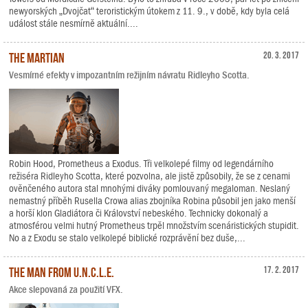
newyorských „Dvojčat“ teroristickým útokem z 11. 9., v době, kdy byla celá
událost stále nesmírně aktuální....
The Martian
20. 3. 2017
Vesmírné efekty v impozantním režijním návratu Ridleyho Scotta.
Robin Hood, Prometheus a Exodus. Tři velkolepé filmy od legendárního
režiséra Ridleyho Scotta, které pozvolna, ale jistě způsobily, že se z cenami
ověnčeného autora stal mnohými diváky pomlouvaný megaloman. Neslaný
nemastný příběh Rusella Crowa alias zbojníka Robina působil jen jako menší
a horší klon Gladiátora či Království nebeského. Technicky dokonalý a
atmosférou velmi hutný Prometheus trpěl množstvím scenáristických stupidit.
No a z Exodu se stalo velkolepé biblické rozprávění bez duše,...
The Man from U.N.C.L.E.
17. 2. 2017
Akce slepovaná za použití VFX.