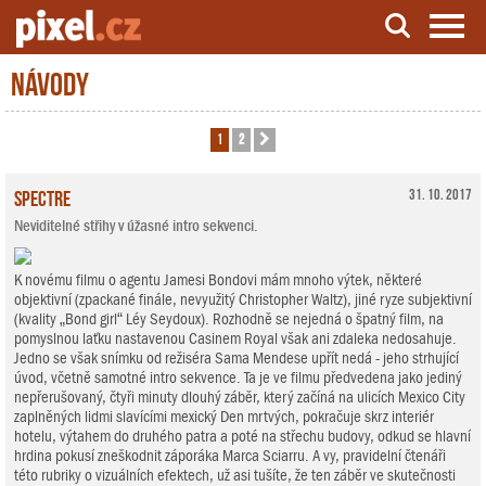
Návody
Server o natáčení a zpracování videa
1
2
Další
Spectre
31. 10. 2017
Neviditelné střihy v úžasné intro sekvenci.
K novému filmu o agentu Jamesi Bondovi mám mnoho výtek, některé
objektivní (zpackané finále, nevyužitý Christopher Waltz), jiné ryze subjektivní
(kvality „Bond girl“ Léy Seydoux). Rozhodně se nejedná o špatný film, na
pomyslnou laťku nastavenou Casinem Royal však ani zdaleka nedosahuje.
Jedno se však snímku od režiséra Sama Mendese upřít nedá - jeho strhující
úvod, včetně samotné intro sekvence. Ta je ve filmu předvedena jako jediný
nepřerušovaný, čtyři minuty dlouhý záběr, který začíná na ulicích Mexico City
zaplněných lidmi slavícími mexický Den mrtvých, pokračuje skrz interiér
hotelu, výtahem do druhého patra a poté na střechu budovy, odkud se hlavní
hrdina pokusí zneškodnit záporáka Marca Sciarru. A vy, pravidelní čtenáři
této rubriky o vizuálních efektech, už asi tušíte, že ten záběr ve skutečnosti