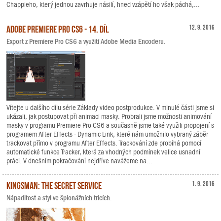
Chappieho, který jednou zavrhuje násilí, hned vzápětí ho však páchá,...
Adobe Premiere Pro CS6 - 14. díl
12. 9. 2016
Export z Premiere Pro CS6 a využití Adobe Media Encoderu.
Vítejte u dalšího dílu série Základy video postprodukce. V minulé části jsme si
ukázali, jak postupovat při animaci masky. Probrali jsme možnosti animování
masky v programu Premiere Pro CS6 a současně jsme také využili propojení s
programem After Effects - Dynamic Link, které nám umožnilo vybraný záběr
trackovat přímo v programu After Effects. Trackování zde probíhá pomocí
automatické funkce Tracker, která za vhodných podmínek velice usnadní
práci. V dnešním pokračování nejdříve navážeme na...
Kingsman: The Secret Service
1. 9. 2016
Nápaditost a styl ve špionážních tricích.