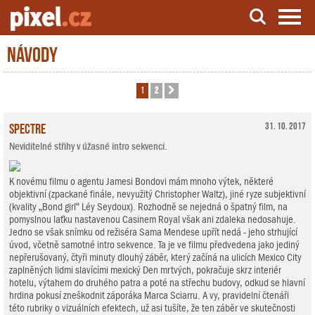
Návody
Server o natáčení a zpracování videa
1
2
Další
Spectre
31. 10. 2017
Neviditelné střihy v úžasné intro sekvenci.
K novému filmu o agentu Jamesi Bondovi mám mnoho výtek, některé
objektivní (zpackané finále, nevyužitý Christopher Waltz), jiné ryze subjektivní
(kvality „Bond girl“ Léy Seydoux). Rozhodně se nejedná o špatný film, na
pomyslnou laťku nastavenou Casinem Royal však ani zdaleka nedosahuje.
Jedno se však snímku od režiséra Sama Mendese upřít nedá - jeho strhující
úvod, včetně samotné intro sekvence. Ta je ve filmu předvedena jako jediný
nepřerušovaný, čtyři minuty dlouhý záběr, který začíná na ulicích Mexico City
zaplněných lidmi slavícími mexický Den mrtvých, pokračuje skrz interiér
hotelu, výtahem do druhého patra a poté na střechu budovy, odkud se hlavní
hrdina pokusí zneškodnit záporáka Marca Sciarru. A vy, pravidelní čtenáři
této rubriky o vizuálních efektech, už asi tušíte, že ten záběr ve skutečnosti