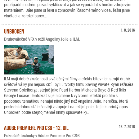
popřípadě modrém pozadí vyklíčovat a jak se vypořádat s horším zdrojovým
materiálem. Dále jsme si řekli o zpracování časoměrného videa, řešili jsme
vinětaci a korekci barev....
Unbroken
1. 8. 2016
Druhoválečné VFX v režii Angeliny Jolie a ILM.
ILM mají dobré zkušenosti s válečnými filmy a efekty bitevních strojů druhé
světové války jim nejsou cizí - byli u tvorby filmu Saving Private Ryan režiséra
Stevena Spielberga, stejně jako Pearl Harbor Michaela Baye či Red Tails
George Lucase. Tentokrát si je nicméně k vytvoření efektů pro film s
podobnou tematikou nenajal nikdo jiný než Angelina Jolie, herečka, která
poslední dobou stále častěji vstupuje i na režijní pole. Její historický opus
Unbroken podle stejnojmenné knihy spisovatelky...
Adobe Premiere Pro CS6 - 12. díl
18. 7. 2016
Pokročilé techniky v Adobe Premiere Pro CS6.