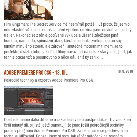
Film Kingsman: The Secret Service mě nesmírně potěšil, už proto, že jsem o
něm vlastně vůbec nic netušil a před výletem do kina jsem neviděl ani jediný
trailer. Nakonec se z téhle podívané vyklubala úžasná záležitost plná
humoru, nadhledu, špionážní akce, která je jednak skvělou poctou spy
filmům minulého století, ale zároveň i skutečně moderním filmem. Je to
perfektní ukázka toho, jak dělat filmy navazující na odkaz starých legend, jak
tenhle odkaz vzít a posunout ho o něco dál, aniž by zanikl...
Adobe Premiere Pro CS6 - 13. díl
10. 8. 2016
Pokročilé techniky a export v Adobe Premiere Pro CS6.
Opět zde máme další díl série o základech video postprodukce. Ti z vás, kteří
četli minulý díl, si jistě ještě pamatují, že jsme řešili pokročilejší techniky
práce v programu Adobe Premiere Pro CS6. Zaměřili jsme se především na
techniku klíčování. Popsali jsem si tedy, jak záběr natočený na zeleném,