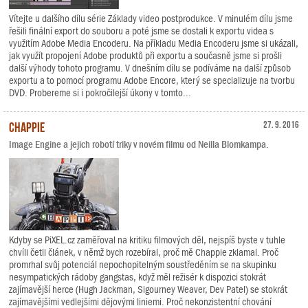
Vítejte u dalšího dílu série Základy video postprodukce. V minulém dílu jsme
řešili finální export do souboru a poté jsme se dostali k exportu videa s
využitím Adobe Media Encoderu. Na příkladu Media Encoderu jsme si ukázali,
jak využít propojení Adobe produktů při exportu a současně jsme si prošli
další výhody tohoto programu. V dnešním dílu se podíváme na další způsob
exportu a to pomocí programu Adobe Encore, který se specializuje na tvorbu
DVD. Probereme si i pokročilejší úkony v tomto...
Chappie
27. 9. 2016
Image Engine a jejich robotí triky v novém filmu od Neilla Blomkampa.
Kdyby se PiXEL.cz zaměřoval na kritiku filmových děl, nejspíš byste v tuhle
chvíli četli článek, v němž bych rozebíral, proč mě Chappie zklamal. Proč
promrhal svůj potenciál nepochopitelným soustředěním se na skupinku
nesympatických rádoby gangstas, když měl režisér k dispozici stokrát
zajímavější herce (Hugh Jackman, Sigourney Weaver, Dev Patel) se stokrát
zajímavějšími vedlejšími dějovými liniemi. Proč nekonzistentní chování