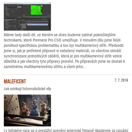
Máme tady další díl, ve kterém se dnes budeme zabírat pokročilejšími
technikami, které Premiere Pro CS6 umožňuje. V minulém dílu jsme řešili
poněkud specifickou problematiku a tou byl multikamerový střih. Předvedli
jsme si, jak je potřebné připravit si natočený materiál, co všechno obnáší
synchronizace jednotlivých záběrů, která je pro multikamerový střih velice
důležitá a jak všechny tyto přípravy provést. Po přípravách jsme se dostali k
samotnému multikamerovému střihu a všem jeho...
Maleficent
7. 7. 2016
Jak vznikají fotorealistické víly.
I v loňském roce se o prestižní ocenění americké filmové Akademie za vizuální