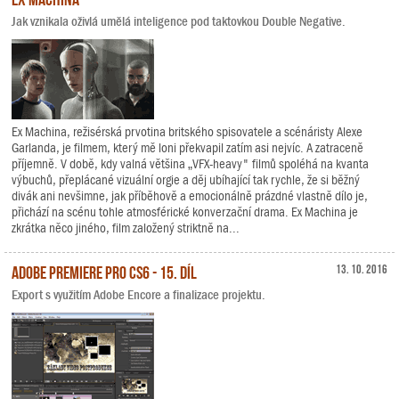
Jak vznikala oživlá umělá inteligence pod taktovkou Double Negative.
Ex Machina, režisérská prvotina britského spisovatele a scénáristy Alexe
Garlanda, je filmem, který mě loni překvapil zatím asi nejvíc. A zatraceně
příjemně. V době, kdy valná většina „VFX-heavy" filmů spoléhá na kvanta
výbuchů, přeplácané vizuální orgie a děj ubíhající tak rychle, že si běžný
divák ani nevšimne, jak příběhově a emocionálně prázdné vlastně dílo je,
přichází na scénu tohle atmosférické konverzační drama. Ex Machina je
zkrátka něco jiného, film založený striktně na...
Adobe Premiere Pro CS6 - 15. díl
13. 10. 2016
Export s využitím Adobe Encore a finalizace projektu.