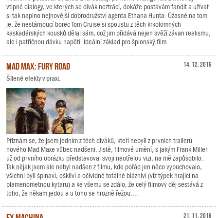
vtipné dialogy, ve kterých se divák neztrácí, dokáže postavám fandit a užívat
si tak naplno nejnovější dobrodružství agenta Ethana Hunta. Úžasné na tom
je, že nestárnoucí borec Tom Cruise si spoustu z těch krkolomných
kaskadérských kousků dělal sám, což jim přidává nejen svěží závan realismu,
ale i patřičnou dávku napětí. Ideální základ pro špionský film....
Mad Max: Fury Road
14. 12. 2016
Šílené efekty v praxi.
Přiznám se, že jsem jedním z těch diváků, kteří nebyli z prvních trailerů
nového Mad Maxe vůbec nadšeni. Jistě, filmové umění, s jakým Frank Miller
už od prvního obrázku představoval svoji neotřelou vizi, na mě zapůsobilo.
Tak nějak jsem ale nebyl nadšen z filmu, kde pořád jen něco vybuchovalo,
všichni byli špinaví, oškliví a očividně totálně blázniví (viz týpek hrající na
plamenometnou kytaru) a ke všemu se zdálo, že celý filmový děj sestává z
toho, že někam jedou a u toho se hrozně řežou....
Ex Machina
21. 11. 2016