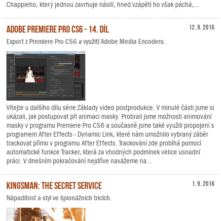
Chappieho, který jednou zavrhuje násilí, hned vzápětí ho však páchá,...
Adobe Premiere Pro CS6 - 14. díl
12. 9. 2016
Export z Premiere Pro CS6 a využití Adobe Media Encoderu.
Vítejte u dalšího dílu série Základy video postprodukce. V minulé části jsme si
ukázali, jak postupovat při animaci masky. Probrali jsme možnosti animování
masky v programu Premiere Pro CS6 a současně jsme také využili propojení s
programem After Effects - Dynamic Link, které nám umožnilo vybraný záběr
trackovat přímo v programu After Effects. Trackování zde probíhá pomocí
automatické funkce Tracker, která za vhodných podmínek velice usnadní
práci. V dnešním pokračování nejdříve navážeme na...
Kingsman: The Secret Service
1. 9. 2016
Nápaditost a styl ve špionážních tricích.