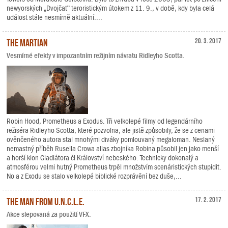
newyorských „Dvojčat“ teroristickým útokem z 11. 9., v době, kdy byla celá
událost stále nesmírně aktuální....
The Martian
20. 3. 2017
Vesmírné efekty v impozantním režijním návratu Ridleyho Scotta.
Robin Hood, Prometheus a Exodus. Tři velkolepé filmy od legendárního
režiséra Ridleyho Scotta, které pozvolna, ale jistě způsobily, že se z cenami
ověnčeného autora stal mnohými diváky pomlouvaný megaloman. Neslaný
nemastný příběh Rusella Crowa alias zbojníka Robina působil jen jako menší
a horší klon Gladiátora či Království nebeského. Technicky dokonalý a
atmosférou velmi hutný Prometheus trpěl množstvím scenáristických stupidit.
No a z Exodu se stalo velkolepé biblické rozprávění bez duše,...
The Man from U.N.C.L.E.
17. 2. 2017
Akce slepovaná za použití VFX.