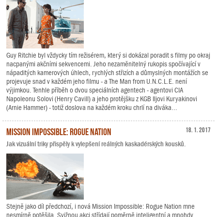
Guy Ritchie byl vždycky tím režisérem, který si dokázal poradit s filmy po okraj
nacpanými akčními sekvencemi. Jeho nezaměnitelný rukopis spočívající v
nápaditých kamerových úhlech, rychlých střizích a důmyslných montážích se
projevuje snad v každém jeho filmu - a The Man from U.N.C.L.E. není
výjimkou. Tenhle příběh o dvou speciálních agentech - agentovi CIA
Napoleonu Solovi (Henry Cavill) a jeho protějšku z KGB Iljovi Kuryakinovi
(Arnie Hammer) - totiž doslova na každém kroku chrlí na diváka...
Mission Impossible: Rogue Nation
18. 1. 2017
Jak vizuální triky přispěly k vylepšení reálných kaskadérských kousků.
Stejně jako díl předchozí, i nová Mission Impossible: Rogue Nation mne
nesmírně potěšila. Svižnou akci střídají poměrně inteligentní a mnohdy