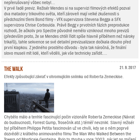
nepřerušovaný vůbec nebyl...
V prvé řadě previz. Režisér Mendes si na supervizi filmových efektů pozval
dva matadory trikového světa, kteří zároveň mají velké zkušenosti s
předchozími třemi Bond filmy - VFX supervizora Stevena Begga a SFX
supervizora Chrise Corboulda. Právě Begg v prvotních fázích preprodukce
rozhodl, že ačkoliv pro Spectre původně nemělo vzniknout mnoho previzů
(především proto, že se Mendes chtěl řídit spíše hlavně příběhem než nároky
trikařů), tahle sekvence se své detailní previzualizace dočkala dlouho před
první klapkou. Z jediného prostého důvodu - byla tak náročná, že finální
slovo museli mít lidé, kteří věděli, jak vše technicky zařídit....
The Walk
21. 9. 2017
Efekty způsobující závrať v ohromujícím snímku od Roberta Zemeckise.
Chybělo málo a tenhle fascinující počin vizionáře Roberta Zemeckise (Návrat
do budoucnosti, Forrest Gump, Trosečník atd.) téměř nevznikl. Slavný režisér
byl příběhem Philippa Petita fascinován už ve chvíli, kdy se o něm poprvé
dozvěděl z krátkého animovaného filmu The Man Who Walked Between the
Towers od Mordicaie Gersteina. Bylo to zhruba v roce 2003, pár let po zničení