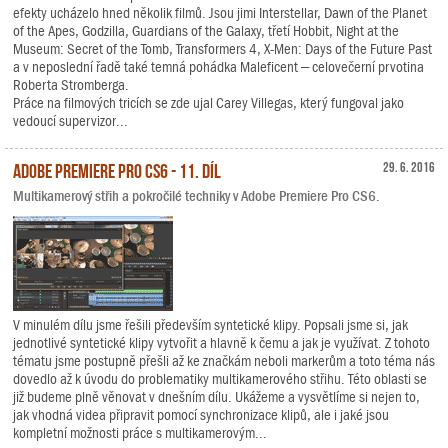
efekty ucházelo hned několik filmů. Jsou jimi Interstellar, Dawn of the Planet
of the Apes, Godzilla, Guardians of the Galaxy, třetí Hobbit, Night at the
Museum: Secret of the Tomb, Transformers 4, X-Men: Days of the Future Past
a v neposlední řadě také temná pohádka Maleficent – celovečerní prvotina
Roberta Stromberga.
Práce na filmových tricích se zde ujal Carey Villegas, který fungoval jako
vedoucí supervizor...
Adobe Premiere Pro CS6 - 11. díl
29. 6. 2016
Multikamerový střih a pokročilé techniky v Adobe Premiere Pro CS6.
V minulém dílu jsme řešili především syntetické klipy. Popsali jsme si, jak
jednotlivé syntetické klipy vytvořit a hlavně k čemu a jak je využívat. Z tohoto
tématu jsme postupně přešli až ke značkám neboli markerům a toto téma nás
dovedlo až k úvodu do problematiky multikamerového střihu. Této oblasti se
již budeme plně věnovat v dnešním dílu. Ukážeme a vysvětlíme si nejen to,
jak vhodná videa připravit pomocí synchronizace klipů, ale i jaké jsou
kompletní možnosti práce s multikamerovým...