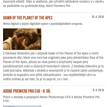
časových efektů. Dále si ukážeme, jak vytvářet náhledové soubory a v závěru
se podíváme na syntetické klipy, které Premiere Pro...
Dawn of the Planet of the Apes
15. 4. 2016
Weta Digital a jejich digitální opice v apokalyptickém sequelu.
Z hlediska filmového jde v případě Dawn of the Planet of the Apes o velmi
povedené dílo, které sice není tak originální jako jeho předchůdce Rise of the
Planet of the Apes, přesto se však jedná o úctyhodný sequel plný
pamětihodných scén a úžasných hereckých výkonů. Z hlediska trikového je to
však jiná káva. Málokdo z diváků a recenzentů si to vlastně zatím uvědomuje,
protože to kupodivu není příliš zdůrazňováno - tou nejdůležitější věcí na
celém snímku je ale fakt, že je to poprvé, co v live...
Adobe Premiere Pro CS6 - 8. díl
6. 4. 2016
Práce s obrázky a propojení Adobe Photoshopu CS6 a Adobe Premiere Pro
CS6.