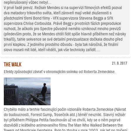
nepřerušovaný vůbec nebyl...
V prvé řadě previz. Režisér Mendes si na supervizi filmových efektů pozval
dva matadory trikového světa, kteří zároveň mají velké zkušenosti s
předchozími třemi Bond filmy - VFX supervizora Stevena Begga a SFX
supervizora Chrise Corboulda. Právě Begg v prvotních fázích preprodukce
rozhodl, že ačkoliv pro Spectre původně nemělo vzniknout mnoho previzů
(především proto, že se Mendes chtěl řídit spíše hlavně příběhem než nároky
trikařů), tahle sekvence se své detailní previzualizace dočkala dlouho před
první klapkou. Z jediného prostého důvodu - byla tak náročná, že finální
slovo museli mít lidé, kteří věděli, jak vše technicky zařídit....
The Walk
21. 9. 2017
Efekty způsobující závrať v ohromujícím snímku od Roberta Zemeckise.
Chybělo málo a tenhle fascinující počin vizionáře Roberta Zemeckise (Návrat
do budoucnosti, Forrest Gump, Trosečník atd.) téměř nevznikl. Slavný režisér
byl příběhem Philippa Petita fascinován už ve chvíli, kdy se o něm poprvé
dozvěděl z krátkého animovaného filmu The Man Who Walked Between the
Towers od Mordicaie Gersteina. Bylo to zhruba v roce 2003, pár let po zničení