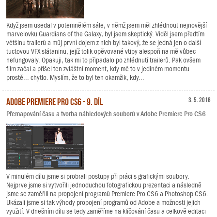
Když jsem usedal v potemnělém sále, v němž jsem měl zhlédnout nejnovější
marvelovku Guardians of the Galaxy, byl jsem skeptický. Viděl jsem předtím
většinu trailerů a můj první dojem z nich byl takový, že se jedná jen o další
tuctovou VFX slátaninu, jejíž tolik opěvované vtipy alespoň na mě vůbec
nefungovaly. Opakuji, tak mi to připadalo po zhlédnutí trailerů. Pak ovšem
film začal a přišel ten zvláštní moment, kdy mě to v jediném momentu
prostě... chytlo. Myslím, že to byl ten okamžik, kdy...
Adobe Premiere Pro CS6 - 9. díl
3. 5. 2016
Přemapování času a tvorba náhledových souborů v Adobe Premiere Pro CS6.
V minulém dílu jsme si probrali postupy při práci s grafickými soubory.
Nejprve jsme si vytvořili jednoduchou fotografickou prezentaci a následně
jsme se zaměřili na propojení programů Premiere Pro CS6 a Photoshop CS6.
Ukázali jsme si tak výhody propojení programů od Adobe a možnosti jejich
využití. V dnešním dílu se tedy zaměříme na klíčování času a celkově editaci