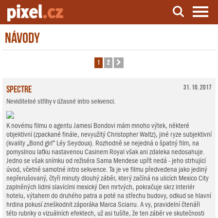
Návody
Server o natáčení a zpracování videa
1
2
Další
Spectre
31. 10. 2017
Neviditelné střihy v úžasné intro sekvenci.
K novému filmu o agentu Jamesi Bondovi mám mnoho výtek, některé
objektivní (zpackané finále, nevyužitý Christopher Waltz), jiné ryze subjektivní
(kvality „Bond girl“ Léy Seydoux). Rozhodně se nejedná o špatný film, na
pomyslnou laťku nastavenou Casinem Royal však ani zdaleka nedosahuje.
Jedno se však snímku od režiséra Sama Mendese upřít nedá - jeho strhující
úvod, včetně samotné intro sekvence. Ta je ve filmu předvedena jako jediný
nepřerušovaný, čtyři minuty dlouhý záběr, který začíná na ulicích Mexico City
zaplněných lidmi slavícími mexický Den mrtvých, pokračuje skrz interiér
hotelu, výtahem do druhého patra a poté na střechu budovy, odkud se hlavní
hrdina pokusí zneškodnit záporáka Marca Sciarru. A vy, pravidelní čtenáři
této rubriky o vizuálních efektech, už asi tušíte, že ten záběr ve skutečnosti