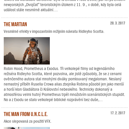
newyorských „Dvojčat“ teroristickým útokem z 11. 9., v době, kdy byla celá
událost stále nesmírně aktuální....
The Martian
20. 3. 2017
Vesmírné efekty v impozantním režijním návratu Ridleyho Scotta.
Robin Hood, Prometheus a Exodus. Tři velkolepé filmy od legendárního
režiséra Ridleyho Scotta, které pozvolna, ale jistě způsobily, že se z cenami
ověnčeného autora stal mnohými diváky pomlouvaný megaloman. Neslaný
nemastný příběh Rusella Crowa alias zbojníka Robina působil jen jako menší
a horší klon Gladiátora či Království nebeského. Technicky dokonalý a
atmosférou velmi hutný Prometheus trpěl množstvím scenáristických stupidit.
No a z Exodu se stalo velkolepé biblické rozprávění bez duše,...
The Man from U.N.C.L.E.
17. 2. 2017
Akce slepovaná za použití VFX.