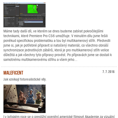
Máme tady další díl, ve kterém se dnes budeme zabírat pokročilejšími
technikami, které Premiere Pro CS6 umožňuje. V minulém dílu jsme řešili
poněkud specifickou problematiku a tou byl multikamerový střih. Předvedli
jsme si, jak je potřebné připravit si natočený materiál, co všechno obnáší
synchronizace jednotlivých záběrů, která je pro multikamerový střih velice
důležitá a jak všechny tyto přípravy provést. Po přípravách jsme se dostali k
samotnému multikamerovému střihu a všem jeho...
Maleficent
7. 7. 2016
Jak vznikají fotorealistické víly.
I v loňském roce se o prestižní ocenění americké filmové Akademie za vizuální