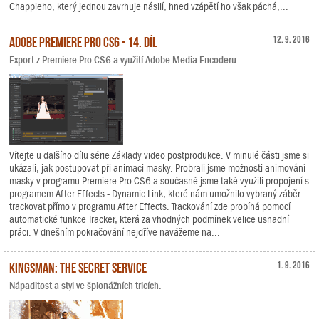
Chappieho, který jednou zavrhuje násilí, hned vzápětí ho však páchá,...
Adobe Premiere Pro CS6 - 14. díl
12. 9. 2016
Export z Premiere Pro CS6 a využití Adobe Media Encoderu.
Vítejte u dalšího dílu série Základy video postprodukce. V minulé části jsme si
ukázali, jak postupovat při animaci masky. Probrali jsme možnosti animování
masky v programu Premiere Pro CS6 a současně jsme také využili propojení s
programem After Effects - Dynamic Link, které nám umožnilo vybraný záběr
trackovat přímo v programu After Effects. Trackování zde probíhá pomocí
automatické funkce Tracker, která za vhodných podmínek velice usnadní
práci. V dnešním pokračování nejdříve navážeme na...
Kingsman: The Secret Service
1. 9. 2016
Nápaditost a styl ve špionážních tricích.