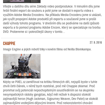
Vítejte u dalšího dílu série Základy video postprodukce. V minulém dílu jsme
řešili finální export do souboru a poté jsme se dostali k exportu videa s
využitím Adobe Media Encoderu. Na příkladu Media Encoderu jsme si ukázali,
jak využít propojení Adobe produktů při exportu a současně jsme si prošli
další výhody tohoto programu. V dnešním dílu se podíváme na další způsob
exportu a to pomocí programu Adobe Encore, který se specializuje na tvorbu
DVD. Probereme si i pokročilejší úkony v tomto...
Chappie
27. 9. 2016
Image Engine a jejich robotí triky v novém filmu od Neilla Blomkampa.
Kdyby se PiXEL.cz zaměřoval na kritiku filmových děl, nejspíš byste v tuhle
chvíli četli článek, v němž bych rozebíral, proč mě Chappie zklamal. Proč
promrhal svůj potenciál nepochopitelným soustředěním se na skupinku
nesympatických rádoby gangstas, když měl režisér k dispozici stokrát
zajímavější herce (Hugh Jackman, Sigourney Weaver, Dev Patel) se stokrát
zajímavějšími vedlejšími dějovými liniemi. Proč nekonzistentní chování