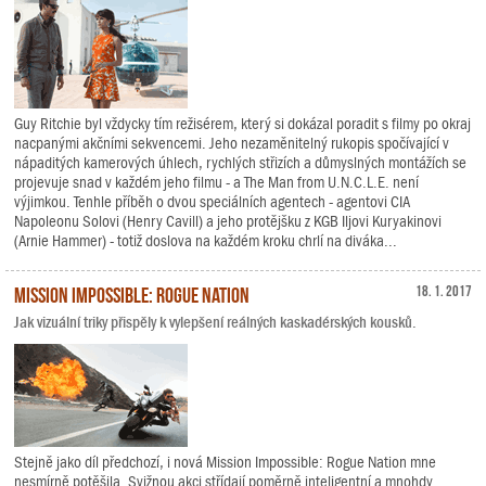
Guy Ritchie byl vždycky tím režisérem, který si dokázal poradit s filmy po okraj
nacpanými akčními sekvencemi. Jeho nezaměnitelný rukopis spočívající v
nápaditých kamerových úhlech, rychlých střizích a důmyslných montážích se
projevuje snad v každém jeho filmu - a The Man from U.N.C.L.E. není
výjimkou. Tenhle příběh o dvou speciálních agentech - agentovi CIA
Napoleonu Solovi (Henry Cavill) a jeho protějšku z KGB Iljovi Kuryakinovi
(Arnie Hammer) - totiž doslova na každém kroku chrlí na diváka...
Mission Impossible: Rogue Nation
18. 1. 2017
Jak vizuální triky přispěly k vylepšení reálných kaskadérských kousků.
Stejně jako díl předchozí, i nová Mission Impossible: Rogue Nation mne
nesmírně potěšila. Svižnou akci střídají poměrně inteligentní a mnohdy