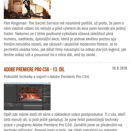
Film Kingsman: The Secret Service mě nesmírně potěšil, už proto, že jsem o
něm vlastně vůbec nic netušil a před výletem do kina jsem neviděl ani jediný
trailer. Nakonec se z téhle podívané vyklubala úžasná záležitost plná
humoru, nadhledu, špionážní akce, která je jednak skvělou poctou spy
filmům minulého století, ale zároveň i skutečně moderním filmem. Je to
perfektní ukázka toho, jak dělat filmy navazující na odkaz starých legend, jak
tenhle odkaz vzít a posunout ho o něco dál, aniž by zanikl...
Adobe Premiere Pro CS6 - 13. díl
10. 8. 2016
Pokročilé techniky a export v Adobe Premiere Pro CS6.
Opět zde máme další díl série o základech video postprodukce. Ti z vás, kteří
četli minulý díl, si jistě ještě pamatují, že jsme řešili pokročilejší techniky
práce v programu Adobe Premiere Pro CS6. Zaměřili jsme se především na
techniku klíčování. Popsali jsem si tedy, jak záběr natočený na zeleném,