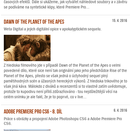
časových efektů. Dále si ukážeme, jak vytvářet náhledové soubory a v závěru
se podíváme na syntetické klipy, které Premiere Pro...
Dawn of the Planet of the Apes
15. 4. 2016
Weta Digital a jejich digitální opice v apokalyptickém sequelu.
Z hlediska filmového jde v případě Dawn of the Planet of the Apes o velmi
povedené dílo, které sice není tak originální jako jeho předchůdce Rise of the
Planet of the Apes, přesto se však jedná o úctyhodný sequel plný
pamětihodných scén a úžasných hereckých výkonů. Z hlediska trikového je to
však jiná káva. Málokdo z diváků a recenzentů si to vlastně zatím uvědomuje,
protože to kupodivu není příliš zdůrazňováno - tou nejdůležitější věcí na
celém snímku je ale fakt, že je to poprvé, co v live...
Adobe Premiere Pro CS6 - 8. díl
6. 4. 2016
Práce s obrázky a propojení Adobe Photoshopu CS6 a Adobe Premiere Pro
CS6.