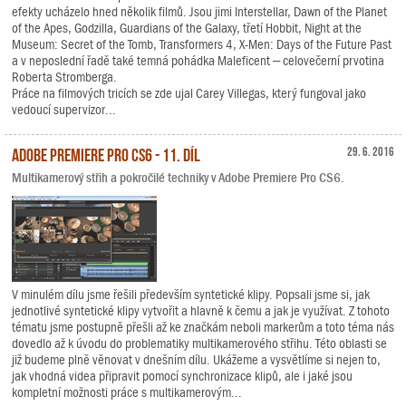
efekty ucházelo hned několik filmů. Jsou jimi Interstellar, Dawn of the Planet
of the Apes, Godzilla, Guardians of the Galaxy, třetí Hobbit, Night at the
Museum: Secret of the Tomb, Transformers 4, X-Men: Days of the Future Past
a v neposlední řadě také temná pohádka Maleficent – celovečerní prvotina
Roberta Stromberga.
Práce na filmových tricích se zde ujal Carey Villegas, který fungoval jako
vedoucí supervizor...
Adobe Premiere Pro CS6 - 11. díl
29. 6. 2016
Multikamerový střih a pokročilé techniky v Adobe Premiere Pro CS6.
V minulém dílu jsme řešili především syntetické klipy. Popsali jsme si, jak
jednotlivé syntetické klipy vytvořit a hlavně k čemu a jak je využívat. Z tohoto
tématu jsme postupně přešli až ke značkám neboli markerům a toto téma nás
dovedlo až k úvodu do problematiky multikamerového střihu. Této oblasti se
již budeme plně věnovat v dnešním dílu. Ukážeme a vysvětlíme si nejen to,
jak vhodná videa připravit pomocí synchronizace klipů, ale i jaké jsou
kompletní možnosti práce s multikamerovým...