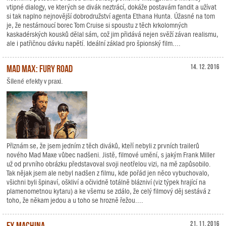
vtipné dialogy, ve kterých se divák neztrácí, dokáže postavám fandit a užívat
si tak naplno nejnovější dobrodružství agenta Ethana Hunta. Úžasné na tom
je, že nestárnoucí borec Tom Cruise si spoustu z těch krkolomných
kaskadérských kousků dělal sám, což jim přidává nejen svěží závan realismu,
ale i patřičnou dávku napětí. Ideální základ pro špionský film....
Mad Max: Fury Road
14. 12. 2016
Šílené efekty v praxi.
Přiznám se, že jsem jedním z těch diváků, kteří nebyli z prvních trailerů
nového Mad Maxe vůbec nadšeni. Jistě, filmové umění, s jakým Frank Miller
už od prvního obrázku představoval svoji neotřelou vizi, na mě zapůsobilo.
Tak nějak jsem ale nebyl nadšen z filmu, kde pořád jen něco vybuchovalo,
všichni byli špinaví, oškliví a očividně totálně blázniví (viz týpek hrající na
plamenometnou kytaru) a ke všemu se zdálo, že celý filmový děj sestává z
toho, že někam jedou a u toho se hrozně řežou....
Ex Machina
21. 11. 2016