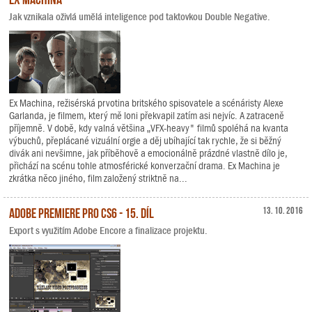
Jak vznikala oživlá umělá inteligence pod taktovkou Double Negative.
Ex Machina, režisérská prvotina britského spisovatele a scénáristy Alexe
Garlanda, je filmem, který mě loni překvapil zatím asi nejvíc. A zatraceně
příjemně. V době, kdy valná většina „VFX-heavy" filmů spoléhá na kvanta
výbuchů, přeplácané vizuální orgie a děj ubíhající tak rychle, že si běžný
divák ani nevšimne, jak příběhově a emocionálně prázdné vlastně dílo je,
přichází na scénu tohle atmosférické konverzační drama. Ex Machina je
zkrátka něco jiného, film založený striktně na...
Adobe Premiere Pro CS6 - 15. díl
13. 10. 2016
Export s využitím Adobe Encore a finalizace projektu.