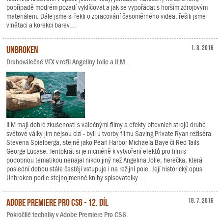
popřípadě modrém pozadí vyklíčovat a jak se vypořádat s horším zdrojovým
materiálem. Dále jsme si řekli o zpracování časoměrného videa, řešili jsme
vinětaci a korekci barev....
Unbroken
1. 8. 2016
Druhoválečné VFX v režii Angeliny Jolie a ILM.
ILM mají dobré zkušenosti s válečnými filmy a efekty bitevních strojů druhé
světové války jim nejsou cizí - byli u tvorby filmu Saving Private Ryan režiséra
Stevena Spielberga, stejně jako Pearl Harbor Michaela Baye či Red Tails
George Lucase. Tentokrát si je nicméně k vytvoření efektů pro film s
podobnou tematikou nenajal nikdo jiný než Angelina Jolie, herečka, která
poslední dobou stále častěji vstupuje i na režijní pole. Její historický opus
Unbroken podle stejnojmenné knihy spisovatelky...
Adobe Premiere Pro CS6 - 12. díl
18. 7. 2016
Pokročilé techniky v Adobe Premiere Pro CS6.