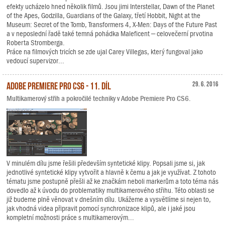
efekty ucházelo hned několik filmů. Jsou jimi Interstellar, Dawn of the Planet
of the Apes, Godzilla, Guardians of the Galaxy, třetí Hobbit, Night at the
Museum: Secret of the Tomb, Transformers 4, X-Men: Days of the Future Past
a v neposlední řadě také temná pohádka Maleficent – celovečerní prvotina
Roberta Stromberga.
Práce na filmových tricích se zde ujal Carey Villegas, který fungoval jako
vedoucí supervizor...
Adobe Premiere Pro CS6 - 11. díl
29. 6. 2016
Multikamerový střih a pokročilé techniky v Adobe Premiere Pro CS6.
V minulém dílu jsme řešili především syntetické klipy. Popsali jsme si, jak
jednotlivé syntetické klipy vytvořit a hlavně k čemu a jak je využívat. Z tohoto
tématu jsme postupně přešli až ke značkám neboli markerům a toto téma nás
dovedlo až k úvodu do problematiky multikamerového střihu. Této oblasti se
již budeme plně věnovat v dnešním dílu. Ukážeme a vysvětlíme si nejen to,
jak vhodná videa připravit pomocí synchronizace klipů, ale i jaké jsou
kompletní možnosti práce s multikamerovým...