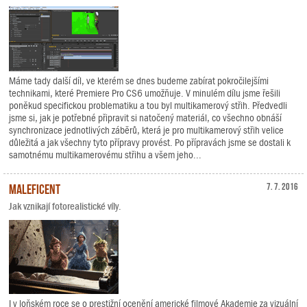
Máme tady další díl, ve kterém se dnes budeme zabírat pokročilejšími
technikami, které Premiere Pro CS6 umožňuje. V minulém dílu jsme řešili
poněkud specifickou problematiku a tou byl multikamerový střih. Předvedli
jsme si, jak je potřebné připravit si natočený materiál, co všechno obnáší
synchronizace jednotlivých záběrů, která je pro multikamerový střih velice
důležitá a jak všechny tyto přípravy provést. Po přípravách jsme se dostali k
samotnému multikamerovému střihu a všem jeho...
Maleficent
7. 7. 2016
Jak vznikají fotorealistické víly.
I v loňském roce se o prestižní ocenění americké filmové Akademie za vizuální