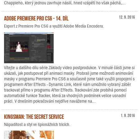
Chappieho, který jednou zavrhuje násilí, hned vzápětí ho však páchá,...
Adobe Premiere Pro CS6 - 14. díl
12. 9. 2016
Export z Premiere Pro CS6 a využití Adobe Media Encoderu.
Vítejte u dalšího dílu série Základy video postprodukce. V minulé části jsme si
ukázali, jak postupovat při animaci masky. Probrali jsme možnosti animování
masky v programu Premiere Pro CS6 a současně jsme také využili propojení s
programem After Effects - Dynamic Link, které nám umožnilo vybraný záběr
trackovat přímo v programu After Effects. Trackování zde probíhá pomocí
automatické funkce Tracker, která za vhodných podmínek velice usnadní
práci. V dnešním pokračování nejdříve navážeme na...
Kingsman: The Secret Service
1. 9. 2016
Nápaditost a styl ve špionážních tricích.