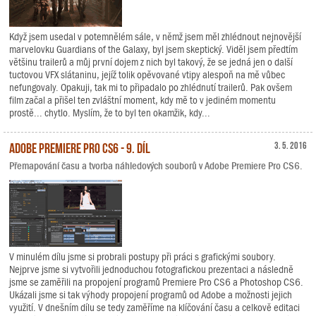
Když jsem usedal v potemnělém sále, v němž jsem měl zhlédnout nejnovější
marvelovku Guardians of the Galaxy, byl jsem skeptický. Viděl jsem předtím
většinu trailerů a můj první dojem z nich byl takový, že se jedná jen o další
tuctovou VFX slátaninu, jejíž tolik opěvované vtipy alespoň na mě vůbec
nefungovaly. Opakuji, tak mi to připadalo po zhlédnutí trailerů. Pak ovšem
film začal a přišel ten zvláštní moment, kdy mě to v jediném momentu
prostě... chytlo. Myslím, že to byl ten okamžik, kdy...
Adobe Premiere Pro CS6 - 9. díl
3. 5. 2016
Přemapování času a tvorba náhledových souborů v Adobe Premiere Pro CS6.
V minulém dílu jsme si probrali postupy při práci s grafickými soubory.
Nejprve jsme si vytvořili jednoduchou fotografickou prezentaci a následně
jsme se zaměřili na propojení programů Premiere Pro CS6 a Photoshop CS6.
Ukázali jsme si tak výhody propojení programů od Adobe a možnosti jejich
využití. V dnešním dílu se tedy zaměříme na klíčování času a celkově editaci