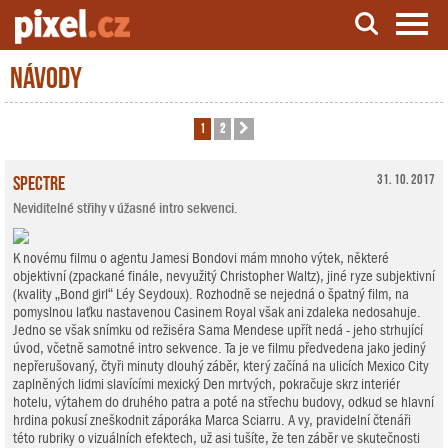
Návody
Server o natáčení a zpracování videa
1
2
Další
Spectre
31. 10. 2017
Neviditelné střihy v úžasné intro sekvenci.
K novému filmu o agentu Jamesi Bondovi mám mnoho výtek, některé
objektivní (zpackané finále, nevyužitý Christopher Waltz), jiné ryze subjektivní
(kvality „Bond girl“ Léy Seydoux). Rozhodně se nejedná o špatný film, na
pomyslnou laťku nastavenou Casinem Royal však ani zdaleka nedosahuje.
Jedno se však snímku od režiséra Sama Mendese upřít nedá - jeho strhující
úvod, včetně samotné intro sekvence. Ta je ve filmu předvedena jako jediný
nepřerušovaný, čtyři minuty dlouhý záběr, který začíná na ulicích Mexico City
zaplněných lidmi slavícími mexický Den mrtvých, pokračuje skrz interiér
hotelu, výtahem do druhého patra a poté na střechu budovy, odkud se hlavní
hrdina pokusí zneškodnit záporáka Marca Sciarru. A vy, pravidelní čtenáři
této rubriky o vizuálních efektech, už asi tušíte, že ten záběr ve skutečnosti