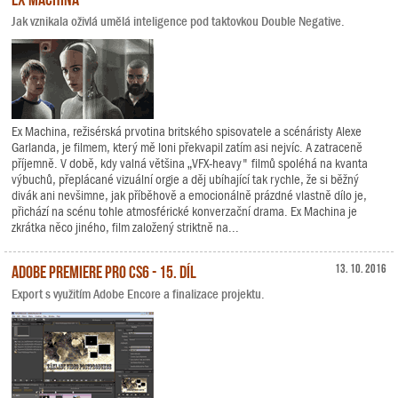
Jak vznikala oživlá umělá inteligence pod taktovkou Double Negative.
Ex Machina, režisérská prvotina britského spisovatele a scénáristy Alexe
Garlanda, je filmem, který mě loni překvapil zatím asi nejvíc. A zatraceně
příjemně. V době, kdy valná většina „VFX-heavy" filmů spoléhá na kvanta
výbuchů, přeplácané vizuální orgie a děj ubíhající tak rychle, že si běžný
divák ani nevšimne, jak příběhově a emocionálně prázdné vlastně dílo je,
přichází na scénu tohle atmosférické konverzační drama. Ex Machina je
zkrátka něco jiného, film založený striktně na...
Adobe Premiere Pro CS6 - 15. díl
13. 10. 2016
Export s využitím Adobe Encore a finalizace projektu.