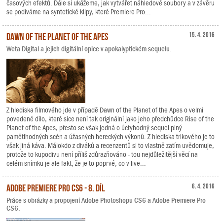
časových efektů. Dále si ukážeme, jak vytvářet náhledové soubory a v závěru
se podíváme na syntetické klipy, které Premiere Pro...
Dawn of the Planet of the Apes
15. 4. 2016
Weta Digital a jejich digitální opice v apokalyptickém sequelu.
Z hlediska filmového jde v případě Dawn of the Planet of the Apes o velmi
povedené dílo, které sice není tak originální jako jeho předchůdce Rise of the
Planet of the Apes, přesto se však jedná o úctyhodný sequel plný
pamětihodných scén a úžasných hereckých výkonů. Z hlediska trikového je to
však jiná káva. Málokdo z diváků a recenzentů si to vlastně zatím uvědomuje,
protože to kupodivu není příliš zdůrazňováno - tou nejdůležitější věcí na
celém snímku je ale fakt, že je to poprvé, co v live...
Adobe Premiere Pro CS6 - 8. díl
6. 4. 2016
Práce s obrázky a propojení Adobe Photoshopu CS6 a Adobe Premiere Pro
CS6.