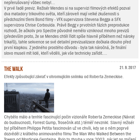
nepřerušovaný vůbec nebyl...
V prvé řadě previz. Režisér Mendes si na supervizi filmových efektů pozval
dva matadory trikového světa, kteří zároveň mají velké zkušenosti s
předchozími třemi Bond filmy - VFX supervizora Stevena Begga a SFX
supervizora Chrise Corboulda. Právě Begg v prvotních fázích preprodukce
rozhodl, že ačkoliv pro Spectre původně nemělo vzniknout mnoho previzů
(především proto, že se Mendes chtěl řídit spíše hlavně příběhem než nároky
trikařů), tahle sekvence se své detailní previzualizace dočkala dlouho před
první klapkou. Z jediného prostého důvodu - byla tak náročná, že finální
slovo museli mít lidé, kteří věděli, jak vše technicky zařídit....
The Walk
21. 9. 2017
Efekty způsobující závrať v ohromujícím snímku od Roberta Zemeckise.
Chybělo málo a tenhle fascinující počin vizionáře Roberta Zemeckise (Návrat
do budoucnosti, Forrest Gump, Trosečník atd.) téměř nevznikl. Slavný režisér
byl příběhem Philippa Petita fascinován už ve chvíli, kdy se o něm poprvé
dozvěděl z krátkého animovaného filmu The Man Who Walked Between the
Towers od Mordicaie Gersteina. Bylo to zhruba v roce 2003, pár let po zničení