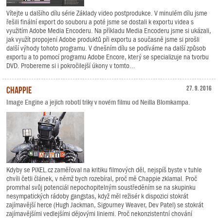
Vítejte u dalšího dílu série Základy video postprodukce. V minulém dílu jsme
řešili finální export do souboru a poté jsme se dostali k exportu videa s
využitím Adobe Media Encoderu. Na příkladu Media Encoderu jsme si ukázali,
jak využít propojení Adobe produktů při exportu a současně jsme si prošli
další výhody tohoto programu. V dnešním dílu se podíváme na další způsob
exportu a to pomocí programu Adobe Encore, který se specializuje na tvorbu
DVD. Probereme si i pokročilejší úkony v tomto...
Chappie
27. 9. 2016
Image Engine a jejich robotí triky v novém filmu od Neilla Blomkampa.
Kdyby se PiXEL.cz zaměřoval na kritiku filmových děl, nejspíš byste v tuhle
chvíli četli článek, v němž bych rozebíral, proč mě Chappie zklamal. Proč
promrhal svůj potenciál nepochopitelným soustředěním se na skupinku
nesympatických rádoby gangstas, když měl režisér k dispozici stokrát
zajímavější herce (Hugh Jackman, Sigourney Weaver, Dev Patel) se stokrát
zajímavějšími vedlejšími dějovými liniemi. Proč nekonzistentní chování