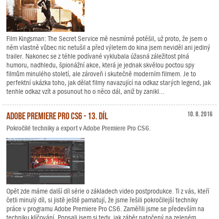
Film Kingsman: The Secret Service mě nesmírně potěšil, už proto, že jsem o
něm vlastně vůbec nic netušil a před výletem do kina jsem neviděl ani jediný
trailer. Nakonec se z téhle podívané vyklubala úžasná záležitost plná
humoru, nadhledu, špionážní akce, která je jednak skvělou poctou spy
filmům minulého století, ale zároveň i skutečně moderním filmem. Je to
perfektní ukázka toho, jak dělat filmy navazující na odkaz starých legend, jak
tenhle odkaz vzít a posunout ho o něco dál, aniž by zanikl...
Adobe Premiere Pro CS6 - 13. díl
10. 8. 2016
Pokročilé techniky a export v Adobe Premiere Pro CS6.
Opět zde máme další díl série o základech video postprodukce. Ti z vás, kteří
četli minulý díl, si jistě ještě pamatují, že jsme řešili pokročilejší techniky
práce v programu Adobe Premiere Pro CS6. Zaměřili jsme se především na
techniku klíčování. Popsali jsem si tedy, jak záběr natočený na zeleném,