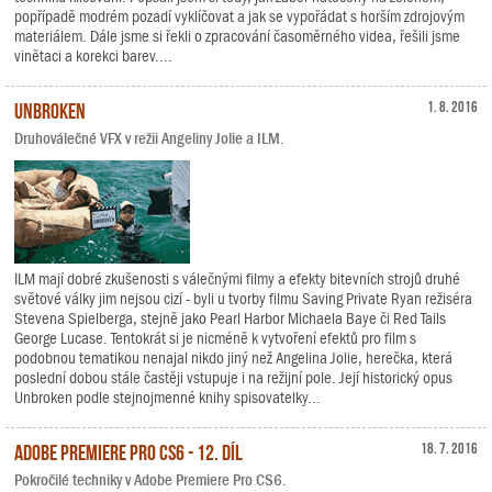
popřípadě modrém pozadí vyklíčovat a jak se vypořádat s horším zdrojovým
materiálem. Dále jsme si řekli o zpracování časoměrného videa, řešili jsme
vinětaci a korekci barev....
Unbroken
1. 8. 2016
Druhoválečné VFX v režii Angeliny Jolie a ILM.
ILM mají dobré zkušenosti s válečnými filmy a efekty bitevních strojů druhé
světové války jim nejsou cizí - byli u tvorby filmu Saving Private Ryan režiséra
Stevena Spielberga, stejně jako Pearl Harbor Michaela Baye či Red Tails
George Lucase. Tentokrát si je nicméně k vytvoření efektů pro film s
podobnou tematikou nenajal nikdo jiný než Angelina Jolie, herečka, která
poslední dobou stále častěji vstupuje i na režijní pole. Její historický opus
Unbroken podle stejnojmenné knihy spisovatelky...
Adobe Premiere Pro CS6 - 12. díl
18. 7. 2016
Pokročilé techniky v Adobe Premiere Pro CS6.