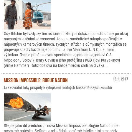
Guy Ritchie byl vždycky tím režisérem, který si dokázal poradit s filmy po okraj
nacpanými akčními sekvencemi. Jeho nezaměnitelný rukopis spočívající v
nápaditých kamerových úhlech, rychlých střizích a důmyslných montážích se
projevuje snad v každém jeho filmu - a The Man from U.N.C.L.E. není
výjimkou. Tenhle příběh o dvou speciálních agentech - agentovi CIA
Napoleonu Solovi (Henry Cavill) a jeho protějšku z KGB Iljovi Kuryakinovi
(Arnie Hammer) - totiž doslova na každém kroku chrlí na diváka...
Mission Impossible: Rogue Nation
18. 1. 2017
Jak vizuální triky přispěly k vylepšení reálných kaskadérských kousků.
Stejně jako díl předchozí, i nová Mission Impossible: Rogue Nation mne
nesmírně potěšila. Svižnou akci střídají poměrně inteligentní a mnohdy