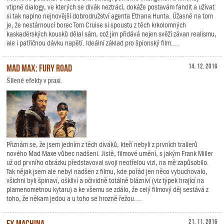
vtipné dialogy, ve kterých se divák neztrácí, dokáže postavám fandit a užívat
si tak naplno nejnovější dobrodružství agenta Ethana Hunta. Úžasné na tom
je, že nestárnoucí borec Tom Cruise si spoustu z těch krkolomných
kaskadérských kousků dělal sám, což jim přidává nejen svěží závan realismu,
ale i patřičnou dávku napětí. Ideální základ pro špionský film....
Mad Max: Fury Road
14. 12. 2016
Šílené efekty v praxi.
Přiznám se, že jsem jedním z těch diváků, kteří nebyli z prvních trailerů
nového Mad Maxe vůbec nadšeni. Jistě, filmové umění, s jakým Frank Miller
už od prvního obrázku představoval svoji neotřelou vizi, na mě zapůsobilo.
Tak nějak jsem ale nebyl nadšen z filmu, kde pořád jen něco vybuchovalo,
všichni byli špinaví, oškliví a očividně totálně blázniví (viz týpek hrající na
plamenometnou kytaru) a ke všemu se zdálo, že celý filmový děj sestává z
toho, že někam jedou a u toho se hrozně řežou....
Ex Machina
21. 11. 2016