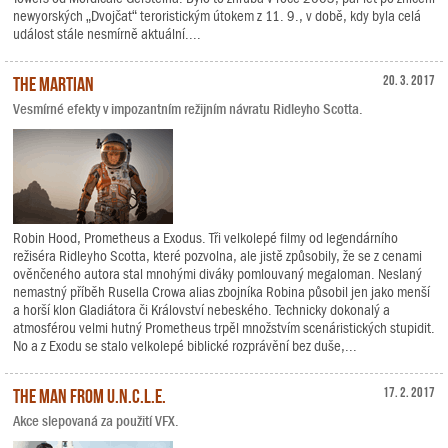
newyorských „Dvojčat“ teroristickým útokem z 11. 9., v době, kdy byla celá
událost stále nesmírně aktuální....
The Martian
20. 3. 2017
Vesmírné efekty v impozantním režijním návratu Ridleyho Scotta.
Robin Hood, Prometheus a Exodus. Tři velkolepé filmy od legendárního
režiséra Ridleyho Scotta, které pozvolna, ale jistě způsobily, že se z cenami
ověnčeného autora stal mnohými diváky pomlouvaný megaloman. Neslaný
nemastný příběh Rusella Crowa alias zbojníka Robina působil jen jako menší
a horší klon Gladiátora či Království nebeského. Technicky dokonalý a
atmosférou velmi hutný Prometheus trpěl množstvím scenáristických stupidit.
No a z Exodu se stalo velkolepé biblické rozprávění bez duše,...
The Man from U.N.C.L.E.
17. 2. 2017
Akce slepovaná za použití VFX.