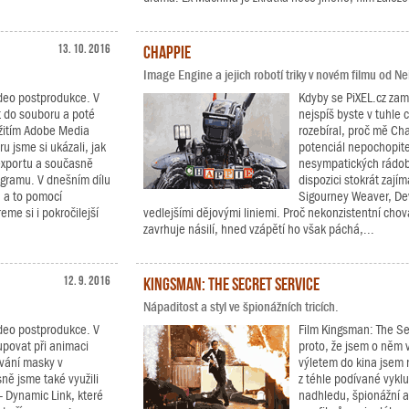
13. 10. 2016
Chappie
Image Engine a jejich robotí triky v novém filmu od N
video postprodukce. V
Kdyby se PiXEL.cz zamě
rt do souboru a poté
nejspíš byste v tuhle c
užitím Adobe Media
rozebíral, proč mě Ch
 jsme si ukázali, jak
potenciál nepochopit
 exportu a současně
nesympatických rádoby
rogramu. V dnešním dílu
dispozici stokrát zají
 a to pomocí
Sigourney Weaver, Dev
me si i pokročilejší
vedlejšími dějovými liniemi. Proč nekonzistentní cho
zavrhuje násilí, hned vzápětí ho však páchá,...
12. 9. 2016
Kingsman: The Secret Service
Nápaditost a styl ve špionážních tricích.
video postprodukce. V
Film Kingsman: The Se
tupovat při animaci
proto, že jsem o něm v
vání masky v
výletem do kina jsem n
ě jsme také využili
z téhle podívané vykl
- Dynamic Link, které
nadhledu, špionážní a