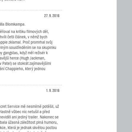
27. 9. 2016
eilla Blomkampa.
řoval na kritiku filmových děl,
hvíli četli článek, v němž bych
appie zklamal. Proč promrhal svůj
elným soustředěním se na skupinku
 gangstas, když měl režisér k
mavější herce (Hugh Jackman,
 Patel) se stokrát zajímavějšími
vání Chappieho, který jednou
1. 9. 2016
cret Service mě nesmírně potěšil, už
lastně vůbec nic netušil a před
eviděl ani jediný trailer. Nakonec se
ubala úžasná záležitost plná humoru,
kce, která je jednak skvělou poctou