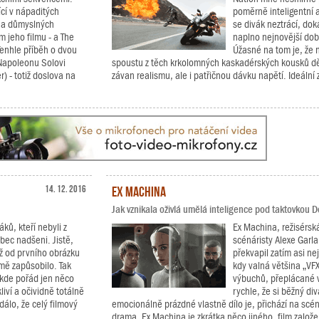
cí v nápaditých
poměrně inteligentní 
h a důmyslných
se divák neztrácí, dok
 jeho filmu - a The
naplno nejnovější dob
Tenhle příběh o dvou
Úžasné na tom je, že 
 Napoleonu Solovi
spoustu z těch krkolomných kaskadérských kousků děl
) - totiž doslova na
závan realismu, ale i patřičnou dávku napětí. Ideální 
14. 12. 2016
Ex Machina
Jak vznikala oživlá umělá inteligence pod taktovkou 
ků, kteří nebyli z
Ex Machina, režisérsk
bec nadšeni. Jistě,
scénáristy Alexe Garla
už od prvního obrázku
překvapil zatím asi ne
 mě zapůsobilo. Tak
kdy valná většina „VF
 kde pořád jen něco
výbuchů, přeplácané vi
liví a očividně totálně
rychle, že si běžný di
dálo, že celý filmový
emocionálně prázdné vlastně dílo je, přichází na scé
drama. Ex Machina je zkrátka něco jiného, film založen