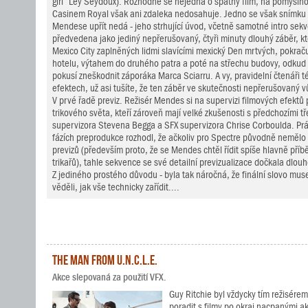
girl“ Léy Seydoux). Rozhodně se nejedná o špatný film, na pomysln
Casinem Royal však ani zdaleka nedosahuje. Jedno se však snímku
Mendese upřít nedá - jeho strhující úvod, včetně samotné intro sekve
předvedena jako jediný nepřerušovaný, čtyři minuty dlouhý záběr, kt
Mexico City zaplněných lidmi slavícími mexický Den mrtvých, pokračuj
hotelu, výtahem do druhého patra a poté na střechu budovy, odkud 
pokusí zneškodnit záporáka Marca Sciarru. A vy, pravidelní čtenáři té
efektech, už asi tušíte, že ten záběr ve skutečnosti nepřerušovaný v
V prvé řadě previz. Režisér Mendes si na supervizi filmových efektů
trikového světa, kteří zároveň mají velké zkušenosti s předchozími tř
supervizora Stevena Begga a SFX supervizora Chrise Corboulda. Prá
fázích preprodukce rozhodl, že ačkoliv pro Spectre původně neměl
previzů (především proto, že se Mendes chtěl řídit spíše hlavně pří
trikařů), tahle sekvence se své detailní previzualizace dočkala dlou
Z jediného prostého důvodu - byla tak náročná, že finální slovo museli
věděli, jak vše technicky zařídit....
The Man from U.N.C.L.E.
Akce slepovaná za použití VFX.
Guy Ritchie byl vždycky tím režisérem
poradit s filmy po okraj nacpanými 