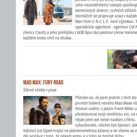
Jeho nezaměnitelný rukopis spočívají
kamerových úhlech, rychlých střizíc
montážích se projevuje snad v každém
Man from U.N.C.L.E. není výjimkou. 
speciálních agentech - agentovi CIA
(Henry Cavill) a jeho protějšku z KGB Iljovi Kuryakinovi (Arnie Hammer
každém kroku chrlí na diváka...
Mad Max: Fury Road
Šílené efekty v praxi.
Přiznám se, že jsem jedním z těch divá
prvních trailerů nového Mad Maxe vů
filmové umění, s jakým Frank Miller 
představoval svoji neotřelou vizi, na
nějak jsem ale nebyl nadšen z filmu,
vybuchovalo, všichni byli špinaví, ošk
blázniví (viz týpek hrající na plamenometnou kytaru) a ke všemu se z
děj sestává z toho, že někam jedou a u toho se hrozně řežou....