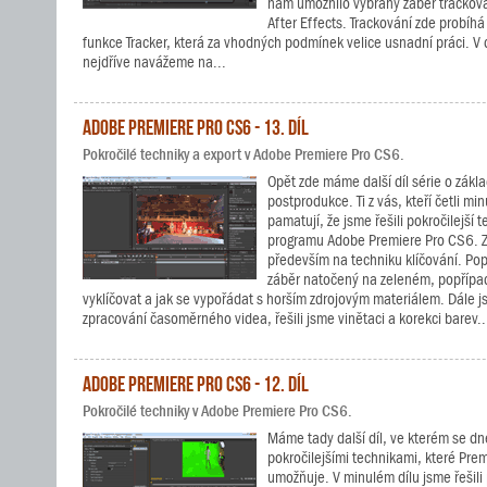
nám umožnilo vybraný záběr trackov
After Effects. Trackování zde probíh
funkce Tracker, která za vhodných podmínek velice usnadní práci. 
nejdříve navážeme na...
Adobe Premiere Pro CS6 - 13. díl
Pokročilé techniky a export v Adobe Premiere Pro CS6.
Opět zde máme další díl série o zákl
postprodukce. Ti z vás, kteří četli minul
pamatují, že jsme řešili pokročilejší 
programu Adobe Premiere Pro CS6. Z
především na techniku klíčování. Pops
záběr natočený na zeleném, popříp
vyklíčovat a jak se vypořádat s horším zdrojovým materiálem. Dále js
zpracování časoměrného videa, řešili jsme vinětaci a korekci barev..
Adobe Premiere Pro CS6 - 12. díl
Pokročilé techniky v Adobe Premiere Pro CS6.
Máme tady další díl, ve kterém se d
pokročilejšími technikami, které Pre
umožňuje. V minulém dílu jsme řešili