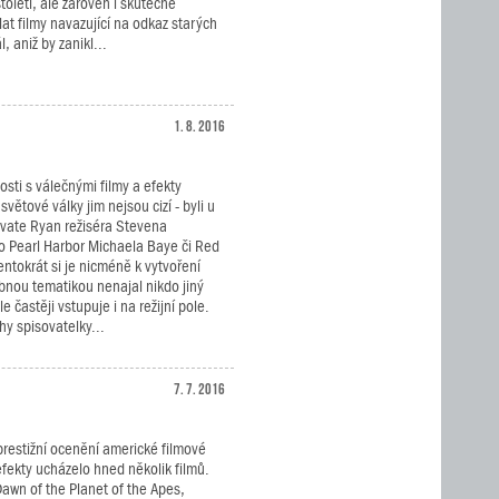
oletí, ale zároveň i skutečně
at filmy navazující na odkaz starých
, aniž by zanikl...
1. 8. 2016
sti s válečnými filmy a efekty
světové války jim nejsou cizí - byli u
rivate Ryan režiséra Stevena
ko Pearl Harbor Michaela Baye či Red
entokrát si je nicméně k vytvoření
obnou tematikou nenajal nikdo jiný
 častěji vstupuje i na režijní pole.
hy spisovatelky...
7. 7. 2016
prestižní ocenění americké filmové
efekty ucházelo hned několik filmů.
 Dawn of the Planet of the Apes,