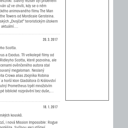
nevznikl. Slavný režisér byl příběhem
ován už ve chvíli, kdy se o něm
átkého animovaného filmu The Man
he Towers od Mordicaie Gersteina.
rských „Dvojčat“ teroristickým útokem
 aktuální....
20. 3. 2017
yho Scotta.
s a Exodus. Tři velkolepé filmy od
Ridleyho Scotta, které pozvolna, ale
 z cenami ověnčeného autora stal
ouvaný megaloman. Neslaný
la Crowa alias zbojníka Robina
 a horší klon Gladiátora či Království
hutný Prometheus trpěl množstvím
epé biblické rozprávění bez duše,...
18. 1. 2017
dérských kousků.
ozí, i nová Mission Impossible: Rogue
těšila. Svižnou akci střídají