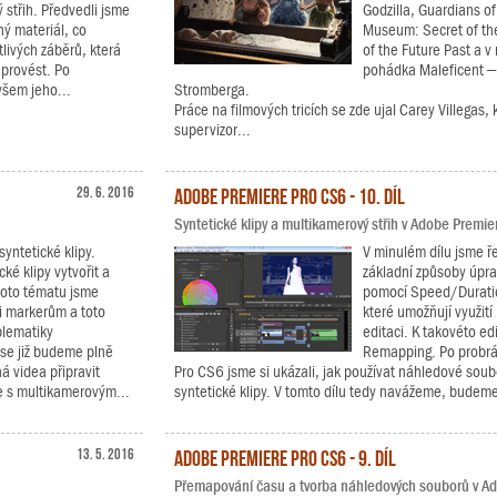
 střih. Předvedli jsme
Godzilla, Guardians of 
ený materiál, co
Museum: Secret of th
livých záběrů, která
of the Future Past a 
 provést. Po
pohádka Maleficent –
všem jeho...
Stromberga.
Práce na filmových tricích se zde ujal Carey Villegas,
supervizor...
29. 6. 2016
Adobe Premiere Pro CS6 - 10. díl
Syntetické klipy a multikamerový střih v Adobe Premi
syntetické klipy.
V minulém dílu jsme ře
cké klipy vytvořit a
základní způsoby úpra
ohoto tématu jsme
pomocí Speed/Duratio
i markerům a toto
které umožňují využití
blematiky
editaci. K takovéto ed
 se již budeme plně
Remapping. Po probrán
á videa připravit
Pro CS6 jsme si ukázali, jak používat náhledové soub
ce s multikamerovým...
syntetické klipy. V tomto dílu tedy navážeme, budeme
13. 5. 2016
Adobe Premiere Pro CS6 - 9. díl
Přemapování času a tvorba náhledových souborů v A