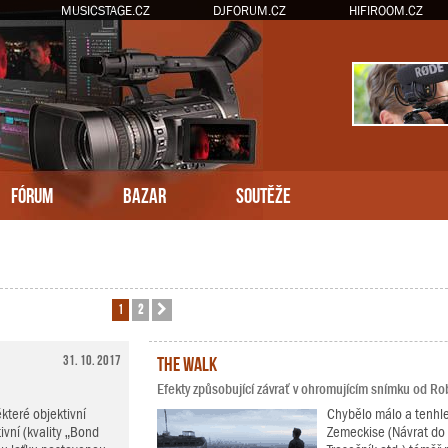
MUSICSTAGE.CZ
DJFORUM.CZ
HIFIROOM.CZ
FÓRUM
BAZAR
SOUTĚŽE
1
2
Další
31. 10. 2017
The Walk
Efekty způsobující závrať v ohromujícím snímku od R
teré objektivní
Chybělo málo a tenhle
ivní (kvality „Bond
Zemeckise (Návrat do