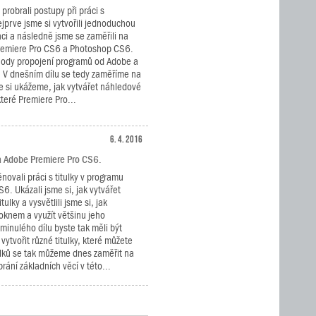
 probrali postupy při práci s
jprve jsme si vytvořili jednoduchou
aci a následně jsme se zaměřili na
remiere Pro CS6 a Photoshop CS6.
ýhody propojení programů od Adobe a
í. V dnešním dílu se tedy zaměříme na
le si ukážeme, jak vytvářet náhledové
teré Premiere Pro...
6. 4. 2016
a Adobe Premiere Pro CS6.
novali práci s titulky v programu
6. Ukázali jsme si, jak vytvářet
tulky a vysvětlili jsme si, jak
 oknem a využít většinu jeho
minulého dílu byste tak měli být
ytvořit různé titulky, které můžete
tulků se tak můžeme dnes zaměřit na
rání základních věcí v této...