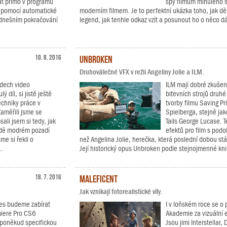
at přímo v programu
spy filmům minulého st
á pomocí automatické
moderním filmem. Je to perfektní ukázka toho, jak děl
V dnešním pokračování
legend, jak tenhle odkaz vzít a posunout ho o něco dál
10. 8. 2016
Unbroken
Druhoválečné VFX v režii Angeliny Jolie a ILM.
adech video
ILM mají dobré zkušeno
ý díl, si jistě ještě
bitevních strojů druhé 
techniky práce v
tvorby filmu Saving P
aměřili jsme se
Spielberga, stejně ja
ali jsem si tedy, jak
Tails George Lucase. T
adě modrém pozadí
efektů pro film s pod
me si řekli o
než Angelina Jolie, herečka, která poslední dobou stále
..
Její historický opus Unbroken podle stejnojmenné kni
18. 7. 2016
Maleficent
Jak vznikají fotorealistické víly.
nes budeme zabírat
I v loňském roce se o 
miere Pro CS6
Akademie za vizuální 
 poněkud specifickou
Jsou jimi Interstellar,