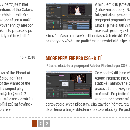
, v němž jsem měl
V minulém dílu jsme si
rdians of the Galaxy,
grafickými soubory. Ne
 většinu trailerů a
fotografickou prezent
se jedná jen o další
propojení programů P
pěvované vtipy alespoň
Ukázali jsme si tak v
k mi to připadalo po
možnosti jejich využit
, kdy mě to v jediném
klíčování času a celkově editaci časových efektů. Dá
soubory a v závěru se podíváme na syntetické klipy, k
15. 4. 2016
Adobe Premiere Pro CS6 - 8. díl
Práce s obrázky a propojení Adobe Photoshopu CS6 
awn of the Planet of
Celý sedmý díl jsme vě
 sice není tak
Adobe Premiere Pro CS
of the Planet of the
statické i animované ti
dný sequel plný
pracovat s titulkovým
eckých výkonů. Z
možností. Po přečtení 
va. Málokdo z diváků a
schopni bez problémů v
příliš zdůrazňováno -
editovat dle svých představ. Díky završení tématu ti
 v live...
další téma a tím je vkládání a práce s obrázky. Po prob
1
2
Další