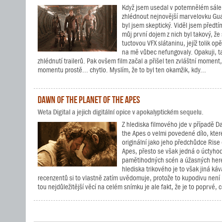
Když jsem usedal v potemnělém sále
zhlédnout nejnovější marvelovku Gua
byl jsem skeptický. Viděl jsem předtím
můj první dojem z nich byl takový, že 
tuctovou VFX slátaninu, jejíž tolik o
na mě vůbec nefungovaly. Opakuji, ta
zhlédnutí trailerů. Pak ovšem film začal a přišel ten zvláštní moment
momentu prostě... chytlo. Myslím, že to byl ten okamžik, kdy...
Dawn of the Planet of the Apes
Weta Digital a jejich digitální opice v apokalyptickém sequelu.
Z hlediska filmového jde v případě D
the Apes o velmi povedené dílo, které
originální jako jeho předchůdce Rise 
Apes, přesto se však jedná o úctyho
pamětihodných scén a úžasných her
hlediska trikového je to však jiná ká
recenzentů si to vlastně zatím uvědomuje, protože to kupodivu není 
tou nejdůležitější věcí na celém snímku je ale fakt, že je to poprvé, co