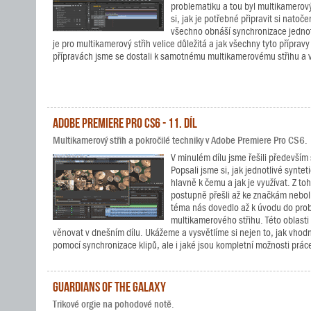
problematiku a tou byl multikamerový
si, jak je potřebné připravit si natoč
všechno obnáší synchronizace jednot
je pro multikamerový střih velice důležitá a jak všechny tyto přípravy
přípravách jsme se dostali k samotnému multikamerovému střihu a 
Adobe Premiere Pro CS6 - 11. díl
Multikamerový střih a pokročilé techniky v Adobe Premiere Pro CS6.
V minulém dílu jsme řešili především 
Popsali jsme si, jak jednotlivé synteti
hlavně k čemu a jak je využívat. Z t
postupně přešli až ke značkám nebol
téma nás dovedlo až k úvodu do pro
multikamerového střihu. Této oblasti
věnovat v dnešním dílu. Ukážeme a vysvětlíme si nejen to, jak vhodn
pomocí synchronizace klipů, ale i jaké jsou kompletní možnosti prá
Guardians of the Galaxy
Trikové orgie na pohodové notě.