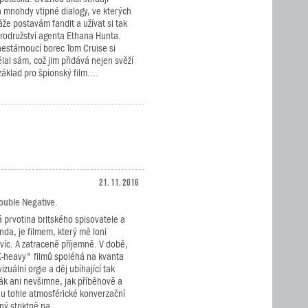
a mnohdy vtipné dialogy, ve kterých
áže postavám fandit a užívat si tak
rodružství agenta Ethana Hunta.
nestárnoucí borec Tom Cruise si
al sám, což jim přidává nejen svěží
základ pro špionský film....
21. 11. 2016
Double Negative.
á prvotina britského spisovatele a
nda, je filmem, který mě loni
jvíc. A zatraceně příjemně. V době,
X-heavy" filmů spoléhá na kvanta
zuální orgie a děj ubíhající tak
vák ani nevšimne, jak příběhově a
nu tohle atmosférické konverzační
ý striktně na...