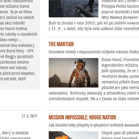
ou laťku nastavenou
Trosečník atd.) téměř 
 od režiséra Sama
Philippa Petita fascin
nce. Ta je ve filmu
poprvé dozvěděl z kr
erý začíná na ulicích
Who Walked Between t
e skrz interiér
Bylo to zhruba v roce 2003, pár let po zničení newyo
se hlavní hrdina
z 11. 9., v době, kdy byla celá událost stále nesmírně
to rubriky o vizuálních
ůbec nebyl...
The Martian
 pozval dva matadory
emi Bond filmy - VFX
Vesmírné efekty v impozantním režijním návratu Ridle
vě Begg v prvotních
Robin Hood, Prometheu
o vzniknout mnoho
legendárního režiséra 
během než nároky
jistě způsobily, že se
ho před první klapkou.
mnohými diváky poml
 mít lidé, kteří
nemastný příběh Rusel
působil jen jako menší
nebeského. Technicky dokonalý a atmosférou velmi 
scenáristických stupidit. No a z Exodu se stalo velkol
17. 2. 2017
Mission Impossible: Rogue Nation
Jak vizuální triky přispěly k vylepšení reálných kaska
, který si dokázal
Stejně jako díl předch
akčními sekvencemi.
Nation mne nesmírně po