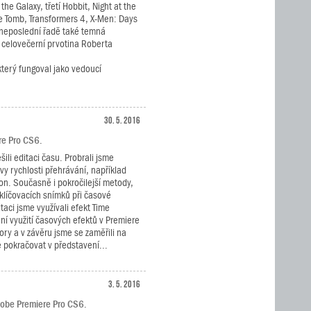
the Galaxy, třetí Hobbit, Night at the
e Tomb, Transformers 4, X-Men: Days
v neposlední řadě také temná
 celovečerní prvotina Roberta
 který fungoval jako vedoucí
30. 5. 2016
ere Pro CS6.
šili editaci času. Probrali jsme
vy rychlosti přehrávání, například
n. Současně i pokročilejší metody,
 klíčovacích snímků při časové
itaci jsme využívali efekt Time
í využití časových efektů v Premiere
ory a v závěru jsme se zaměřili na
 pokračovat v představení...
3. 5. 2016
dobe Premiere Pro CS6.