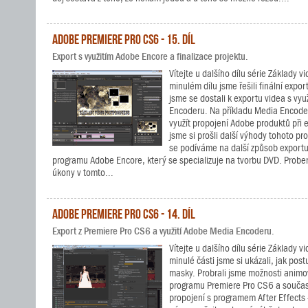
Adobe Premiere Pro CS6 - 15. díl
Export s využitím Adobe Encore a finalizace projektu.
Vítejte u dalšího dílu série Základy 
minulém dílu jsme řešili finální expo
jsme se dostali k exportu videa s vy
Encoderu. Na příkladu Media Encoderu
využít propojení Adobe produktů při
jsme si prošli další výhody tohoto p
se podíváme na další způsob exportu
programu Adobe Encore, který se specializuje na tvorbu DVD. Probere
úkony v tomto...
Adobe Premiere Pro CS6 - 14. díl
Export z Premiere Pro CS6 a využití Adobe Media Encoderu.
Vítejte u dalšího dílu série Základy 
minulé části jsme si ukázali, jak pos
masky. Probrali jsme možnosti animo
programu Premiere Pro CS6 a současn
propojení s programem After Effects 