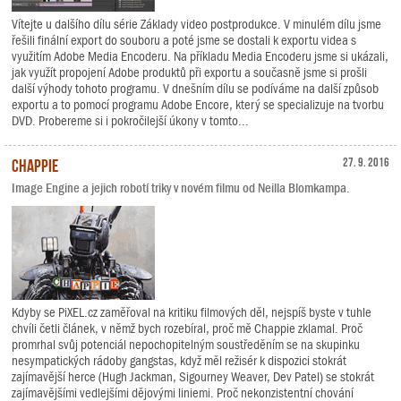
Vítejte u dalšího dílu série Základy video postprodukce. V minulém dílu jsme
řešili finální export do souboru a poté jsme se dostali k exportu videa s
využitím Adobe Media Encoderu. Na příkladu Media Encoderu jsme si ukázali,
jak využít propojení Adobe produktů při exportu a současně jsme si prošli
další výhody tohoto programu. V dnešním dílu se podíváme na další způsob
exportu a to pomocí programu Adobe Encore, který se specializuje na tvorbu
DVD. Probereme si i pokročilejší úkony v tomto...
Chappie
27. 9. 2016
Image Engine a jejich robotí triky v novém filmu od Neilla Blomkampa.
Kdyby se PiXEL.cz zaměřoval na kritiku filmových děl, nejspíš byste v tuhle
chvíli četli článek, v němž bych rozebíral, proč mě Chappie zklamal. Proč
promrhal svůj potenciál nepochopitelným soustředěním se na skupinku
nesympatických rádoby gangstas, když měl režisér k dispozici stokrát
zajímavější herce (Hugh Jackman, Sigourney Weaver, Dev Patel) se stokrát
zajímavějšími vedlejšími dějovými liniemi. Proč nekonzistentní chování