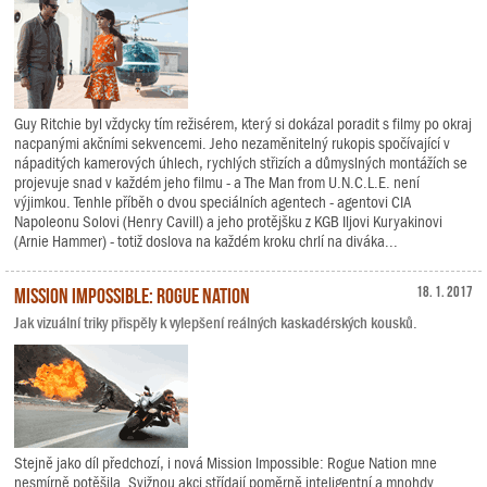
Guy Ritchie byl vždycky tím režisérem, který si dokázal poradit s filmy po okraj
nacpanými akčními sekvencemi. Jeho nezaměnitelný rukopis spočívající v
nápaditých kamerových úhlech, rychlých střizích a důmyslných montážích se
projevuje snad v každém jeho filmu - a The Man from U.N.C.L.E. není
výjimkou. Tenhle příběh o dvou speciálních agentech - agentovi CIA
Napoleonu Solovi (Henry Cavill) a jeho protějšku z KGB Iljovi Kuryakinovi
(Arnie Hammer) - totiž doslova na každém kroku chrlí na diváka...
Mission Impossible: Rogue Nation
18. 1. 2017
Jak vizuální triky přispěly k vylepšení reálných kaskadérských kousků.
Stejně jako díl předchozí, i nová Mission Impossible: Rogue Nation mne
nesmírně potěšila. Svižnou akci střídají poměrně inteligentní a mnohdy