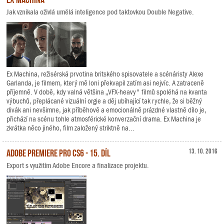
Jak vznikala oživlá umělá inteligence pod taktovkou Double Negative.
Ex Machina, režisérská prvotina britského spisovatele a scénáristy Alexe
Garlanda, je filmem, který mě loni překvapil zatím asi nejvíc. A zatraceně
příjemně. V době, kdy valná většina „VFX-heavy" filmů spoléhá na kvanta
výbuchů, přeplácané vizuální orgie a děj ubíhající tak rychle, že si běžný
divák ani nevšimne, jak příběhově a emocionálně prázdné vlastně dílo je,
přichází na scénu tohle atmosférické konverzační drama. Ex Machina je
zkrátka něco jiného, film založený striktně na...
Adobe Premiere Pro CS6 - 15. díl
13. 10. 2016
Export s využitím Adobe Encore a finalizace projektu.