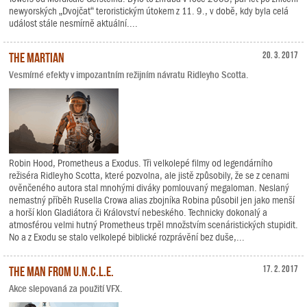
newyorských „Dvojčat“ teroristickým útokem z 11. 9., v době, kdy byla celá
událost stále nesmírně aktuální....
The Martian
20. 3. 2017
Vesmírné efekty v impozantním režijním návratu Ridleyho Scotta.
Robin Hood, Prometheus a Exodus. Tři velkolepé filmy od legendárního
režiséra Ridleyho Scotta, které pozvolna, ale jistě způsobily, že se z cenami
ověnčeného autora stal mnohými diváky pomlouvaný megaloman. Neslaný
nemastný příběh Rusella Crowa alias zbojníka Robina působil jen jako menší
a horší klon Gladiátora či Království nebeského. Technicky dokonalý a
atmosférou velmi hutný Prometheus trpěl množstvím scenáristických stupidit.
No a z Exodu se stalo velkolepé biblické rozprávění bez duše,...
The Man from U.N.C.L.E.
17. 2. 2017
Akce slepovaná za použití VFX.