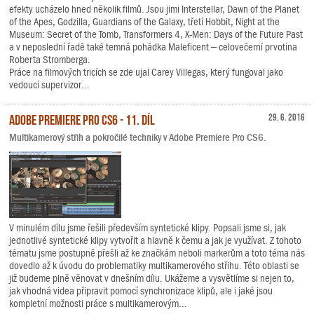
efekty ucházelo hned několik filmů. Jsou jimi Interstellar, Dawn of the Planet
of the Apes, Godzilla, Guardians of the Galaxy, třetí Hobbit, Night at the
Museum: Secret of the Tomb, Transformers 4, X-Men: Days of the Future Past
a v neposlední řadě také temná pohádka Maleficent – celovečerní prvotina
Roberta Stromberga.
Práce na filmových tricích se zde ujal Carey Villegas, který fungoval jako
vedoucí supervizor...
Adobe Premiere Pro CS6 - 11. díl
29. 6. 2016
Multikamerový střih a pokročilé techniky v Adobe Premiere Pro CS6.
V minulém dílu jsme řešili především syntetické klipy. Popsali jsme si, jak
jednotlivé syntetické klipy vytvořit a hlavně k čemu a jak je využívat. Z tohoto
tématu jsme postupně přešli až ke značkám neboli markerům a toto téma nás
dovedlo až k úvodu do problematiky multikamerového střihu. Této oblasti se
již budeme plně věnovat v dnešním dílu. Ukážeme a vysvětlíme si nejen to,
jak vhodná videa připravit pomocí synchronizace klipů, ale i jaké jsou
kompletní možnosti práce s multikamerovým...