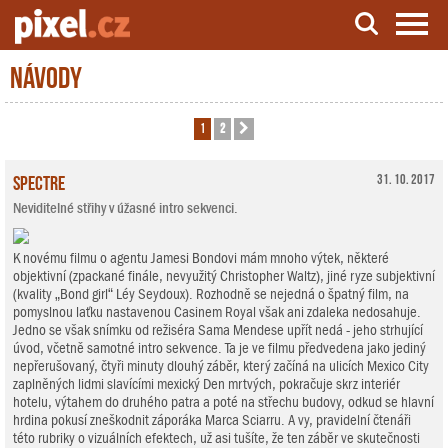
Návody
Server o natáčení a zpracování videa
1
2
Další
Spectre
31. 10. 2017
Neviditelné střihy v úžasné intro sekvenci.
K novému filmu o agentu Jamesi Bondovi mám mnoho výtek, některé
objektivní (zpackané finále, nevyužitý Christopher Waltz), jiné ryze subjektivní
(kvality „Bond girl“ Léy Seydoux). Rozhodně se nejedná o špatný film, na
pomyslnou laťku nastavenou Casinem Royal však ani zdaleka nedosahuje.
Jedno se však snímku od režiséra Sama Mendese upřít nedá - jeho strhující
úvod, včetně samotné intro sekvence. Ta je ve filmu předvedena jako jediný
nepřerušovaný, čtyři minuty dlouhý záběr, který začíná na ulicích Mexico City
zaplněných lidmi slavícími mexický Den mrtvých, pokračuje skrz interiér
hotelu, výtahem do druhého patra a poté na střechu budovy, odkud se hlavní
hrdina pokusí zneškodnit záporáka Marca Sciarru. A vy, pravidelní čtenáři
této rubriky o vizuálních efektech, už asi tušíte, že ten záběr ve skutečnosti