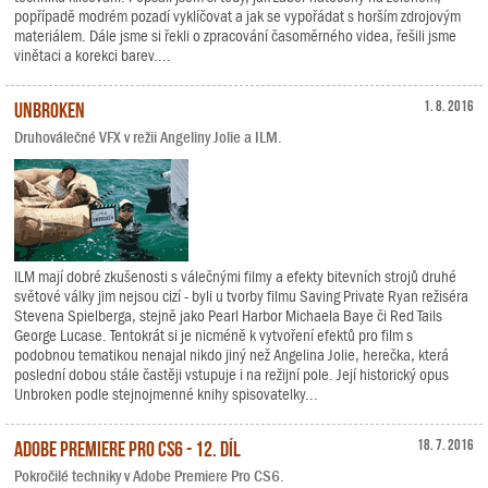
popřípadě modrém pozadí vyklíčovat a jak se vypořádat s horším zdrojovým
materiálem. Dále jsme si řekli o zpracování časoměrného videa, řešili jsme
vinětaci a korekci barev....
Unbroken
1. 8. 2016
Druhoválečné VFX v režii Angeliny Jolie a ILM.
ILM mají dobré zkušenosti s válečnými filmy a efekty bitevních strojů druhé
světové války jim nejsou cizí - byli u tvorby filmu Saving Private Ryan režiséra
Stevena Spielberga, stejně jako Pearl Harbor Michaela Baye či Red Tails
George Lucase. Tentokrát si je nicméně k vytvoření efektů pro film s
podobnou tematikou nenajal nikdo jiný než Angelina Jolie, herečka, která
poslední dobou stále častěji vstupuje i na režijní pole. Její historický opus
Unbroken podle stejnojmenné knihy spisovatelky...
Adobe Premiere Pro CS6 - 12. díl
18. 7. 2016
Pokročilé techniky v Adobe Premiere Pro CS6.