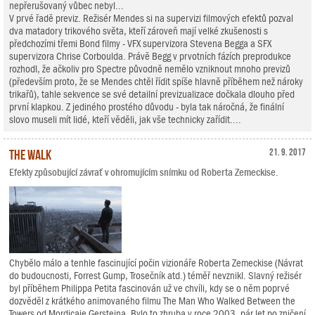
nepřerušovaný vůbec nebyl...
V prvé řadě previz. Režisér Mendes si na supervizi filmových efektů pozval
dva matadory trikového světa, kteří zároveň mají velké zkušenosti s
předchozími třemi Bond filmy - VFX supervizora Stevena Begga a SFX
supervizora Chrise Corboulda. Právě Begg v prvotních fázích preprodukce
rozhodl, že ačkoliv pro Spectre původně nemělo vzniknout mnoho previzů
(především proto, že se Mendes chtěl řídit spíše hlavně příběhem než nároky
trikařů), tahle sekvence se své detailní previzualizace dočkala dlouho před
první klapkou. Z jediného prostého důvodu - byla tak náročná, že finální
slovo museli mít lidé, kteří věděli, jak vše technicky zařídit....
The Walk
21. 9. 2017
Efekty způsobující závrať v ohromujícím snímku od Roberta Zemeckise.
Chybělo málo a tenhle fascinující počin vizionáře Roberta Zemeckise (Návrat
do budoucnosti, Forrest Gump, Trosečník atd.) téměř nevznikl. Slavný režisér
byl příběhem Philippa Petita fascinován už ve chvíli, kdy se o něm poprvé
dozvěděl z krátkého animovaného filmu The Man Who Walked Between the
Towers od Mordicaie Gersteina. Bylo to zhruba v roce 2003, pár let po zničení