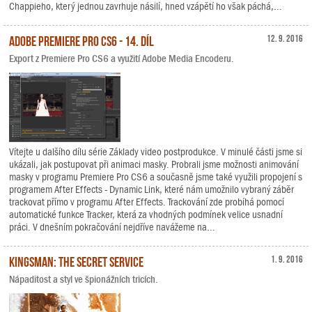
Chappieho, který jednou zavrhuje násilí, hned vzápětí ho však páchá,...
Adobe Premiere Pro CS6 - 14. díl
12. 9. 2016
Export z Premiere Pro CS6 a využití Adobe Media Encoderu.
Vítejte u dalšího dílu série Základy video postprodukce. V minulé části jsme si
ukázali, jak postupovat při animaci masky. Probrali jsme možnosti animování
masky v programu Premiere Pro CS6 a současně jsme také využili propojení s
programem After Effects - Dynamic Link, které nám umožnilo vybraný záběr
trackovat přímo v programu After Effects. Trackování zde probíhá pomocí
automatické funkce Tracker, která za vhodných podmínek velice usnadní
práci. V dnešním pokračování nejdříve navážeme na...
Kingsman: The Secret Service
1. 9. 2016
Nápaditost a styl ve špionážních tricích.