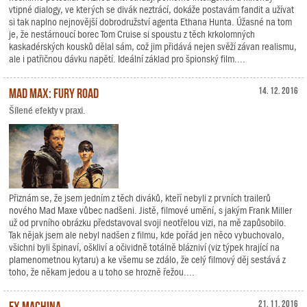
vtipné dialogy, ve kterých se divák neztrácí, dokáže postavám fandit a užívat
si tak naplno nejnovější dobrodružství agenta Ethana Hunta. Úžasné na tom
je, že nestárnoucí borec Tom Cruise si spoustu z těch krkolomných
kaskadérských kousků dělal sám, což jim přidává nejen svěží závan realismu,
ale i patřičnou dávku napětí. Ideální základ pro špionský film....
Mad Max: Fury Road
14. 12. 2016
Šílené efekty v praxi.
Přiznám se, že jsem jedním z těch diváků, kteří nebyli z prvních trailerů
nového Mad Maxe vůbec nadšeni. Jistě, filmové umění, s jakým Frank Miller
už od prvního obrázku představoval svoji neotřelou vizi, na mě zapůsobilo.
Tak nějak jsem ale nebyl nadšen z filmu, kde pořád jen něco vybuchovalo,
všichni byli špinaví, oškliví a očividně totálně blázniví (viz týpek hrající na
plamenometnou kytaru) a ke všemu se zdálo, že celý filmový děj sestává z
toho, že někam jedou a u toho se hrozně řežou....
Ex Machina
21. 11. 2016