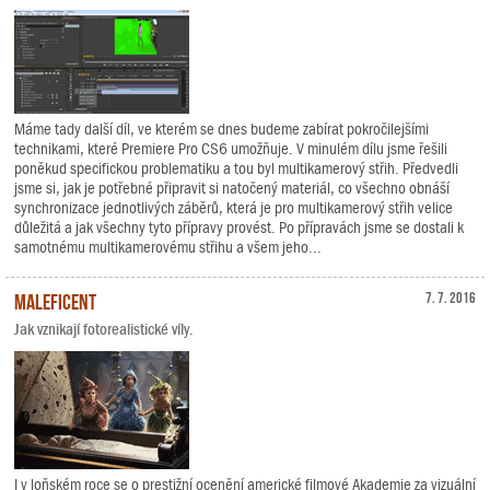
Máme tady další díl, ve kterém se dnes budeme zabírat pokročilejšími
technikami, které Premiere Pro CS6 umožňuje. V minulém dílu jsme řešili
poněkud specifickou problematiku a tou byl multikamerový střih. Předvedli
jsme si, jak je potřebné připravit si natočený materiál, co všechno obnáší
synchronizace jednotlivých záběrů, která je pro multikamerový střih velice
důležitá a jak všechny tyto přípravy provést. Po přípravách jsme se dostali k
samotnému multikamerovému střihu a všem jeho...
Maleficent
7. 7. 2016
Jak vznikají fotorealistické víly.
I v loňském roce se o prestižní ocenění americké filmové Akademie za vizuální