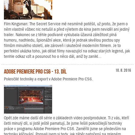
Film Kingsman: The Secret Service mě nesmírně potěšil, už proto, že jsem o
něm vlastně vůbec nic netušil a před výletem do kina jsem neviděl ani jediný
trailer. Nakonec se z téhle podívané vyklubala úžasná záležitost plná
humoru, nadhledu, špionážní akce, která je jednak skvělou poctou spy
filmům minulého století, ale zároveň i skutečně moderním filmem. Je to
perfektní ukázka toho, jak dělat filmy navazující na odkaz starých legend, jak
tenhle odkaz vzít a posunout ho o něco dál, aniž by zanikl...
Adobe Premiere Pro CS6 - 13. díl
10. 8. 2016
Pokročilé techniky a export v Adobe Premiere Pro CS6.
Opět zde máme další díl série o základech video postprodukce. Ti z vás, kteří
četli minulý díl, si jistě ještě pamatují, že jsme řešili pokročilejší techniky
práce v programu Adobe Premiere Pro CS6. Zaměřili jsme se především na
techniku klíčování. Popsali jsem si tedy, jak záběr natočený na zeleném,