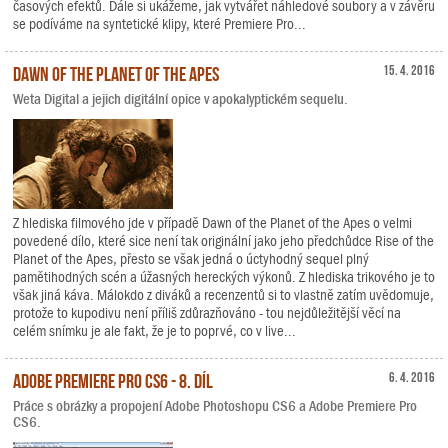
časových efektů. Dále si ukážeme, jak vytvářet náhledové soubory a v závěru
se podíváme na syntetické klipy, které Premiere Pro...
Dawn of the Planet of the Apes
15. 4. 2016
Weta Digital a jejich digitální opice v apokalyptickém sequelu.
Z hlediska filmového jde v případě Dawn of the Planet of the Apes o velmi
povedené dílo, které sice není tak originální jako jeho předchůdce Rise of the
Planet of the Apes, přesto se však jedná o úctyhodný sequel plný
pamětihodných scén a úžasných hereckých výkonů. Z hlediska trikového je to
však jiná káva. Málokdo z diváků a recenzentů si to vlastně zatím uvědomuje,
protože to kupodivu není příliš zdůrazňováno - tou nejdůležitější věcí na
celém snímku je ale fakt, že je to poprvé, co v live...
Adobe Premiere Pro CS6 - 8. díl
6. 4. 2016
Práce s obrázky a propojení Adobe Photoshopu CS6 a Adobe Premiere Pro
CS6.