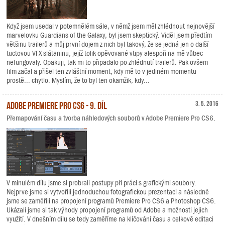
Když jsem usedal v potemnělém sále, v němž jsem měl zhlédnout nejnovější
marvelovku Guardians of the Galaxy, byl jsem skeptický. Viděl jsem předtím
většinu trailerů a můj první dojem z nich byl takový, že se jedná jen o další
tuctovou VFX slátaninu, jejíž tolik opěvované vtipy alespoň na mě vůbec
nefungovaly. Opakuji, tak mi to připadalo po zhlédnutí trailerů. Pak ovšem
film začal a přišel ten zvláštní moment, kdy mě to v jediném momentu
prostě... chytlo. Myslím, že to byl ten okamžik, kdy...
Adobe Premiere Pro CS6 - 9. díl
3. 5. 2016
Přemapování času a tvorba náhledových souborů v Adobe Premiere Pro CS6.
V minulém dílu jsme si probrali postupy při práci s grafickými soubory.
Nejprve jsme si vytvořili jednoduchou fotografickou prezentaci a následně
jsme se zaměřili na propojení programů Premiere Pro CS6 a Photoshop CS6.
Ukázali jsme si tak výhody propojení programů od Adobe a možnosti jejich
využití. V dnešním dílu se tedy zaměříme na klíčování času a celkově editaci