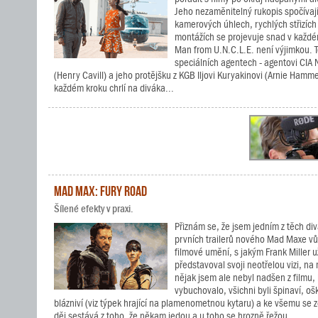
Jeho nezaměnitelný rukopis spočívají
kamerových úhlech, rychlých střizíc
montážích se projevuje snad v každém
Man from U.N.C.L.E. není výjimkou. 
speciálních agentech - agentovi CIA
(Henry Cavill) a jeho protějšku z KGB Iljovi Kuryakinovi (Arnie Hammer
každém kroku chrlí na diváka...
Mad Max: Fury Road
Šílené efekty v praxi.
Přiznám se, že jsem jedním z těch divá
prvních trailerů nového Mad Maxe vů
filmové umění, s jakým Frank Miller 
představoval svoji neotřelou vizi, na
nějak jsem ale nebyl nadšen z filmu,
vybuchovalo, všichni byli špinaví, ošk
blázniví (viz týpek hrající na plamenometnou kytaru) a ke všemu se z
děj sestává z toho, že někam jedou a u toho se hrozně řežou....