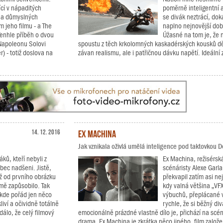
cí v nápaditých
poměrně inteligentní 
h a důmyslných
se divák neztrácí, dok
 jeho filmu - a The
naplno nejnovější dob
Tenhle příběh o dvou
Úžasné na tom je, že 
 Napoleonu Solovi
spoustu z těch krkolomných kaskadérských kousků děl
) - totiž doslova na
závan realismu, ale i patřičnou dávku napětí. Ideální 
14. 12. 2016
Ex Machina
Jak vznikala oživlá umělá inteligence pod taktovkou 
ků, kteří nebyli z
Ex Machina, režisérsk
bec nadšeni. Jistě,
scénáristy Alexe Garla
už od prvního obrázku
překvapil zatím asi ne
 mě zapůsobilo. Tak
kdy valná většina „VF
 kde pořád jen něco
výbuchů, přeplácané vi
liví a očividně totálně
rychle, že si běžný di
dálo, že celý filmový
emocionálně prázdné vlastně dílo je, přichází na scé
drama. Ex Machina je zkrátka něco jiného, film založen