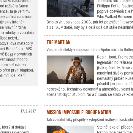
ou laťku nastavenou
Trosečník atd.) téměř 
 od režiséra Sama
Philippa Petita fascin
nce. Ta je ve filmu
poprvé dozvěděl z kr
erý začíná na ulicích
Who Walked Between t
e skrz interiér
Bylo to zhruba v roce 2003, pár let po zničení newyo
se hlavní hrdina
z 11. 9., v době, kdy byla celá událost stále nesmírně
to rubriky o vizuálních
ůbec nebyl...
The Martian
 pozval dva matadory
emi Bond filmy - VFX
Vesmírné efekty v impozantním režijním návratu Ridle
vě Begg v prvotních
Robin Hood, Prometheu
o vzniknout mnoho
legendárního režiséra 
během než nároky
jistě způsobily, že se
ho před první klapkou.
mnohými diváky poml
 mít lidé, kteří
nemastný příběh Rusel
působil jen jako menší
nebeského. Technicky dokonalý a atmosférou velmi 
scenáristických stupidit. No a z Exodu se stalo velkol
17. 2. 2017
Mission Impossible: Rogue Nation
Jak vizuální triky přispěly k vylepšení reálných kaska
, který si dokázal
Stejně jako díl předch
akčními sekvencemi.
Nation mne nesmírně po