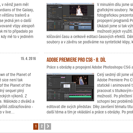
, v němž jsem měl
V minulém dílu jsme si
rdians of the Galaxy,
grafickými soubory. Ne
 většinu trailerů a
fotografickou prezent
se jedná jen o další
propojení programů P
pěvované vtipy alespoň
Ukázali jsme si tak v
k mi to připadalo po
možnosti jejich využit
, kdy mě to v jediném
klíčování času a celkově editaci časových efektů. Dá
soubory a v závěru se podíváme na syntetické klipy, k
15. 4. 2016
Adobe Premiere Pro CS6 - 8. díl
Práce s obrázky a propojení Adobe Photoshopu CS6 
awn of the Planet of
Celý sedmý díl jsme vě
 sice není tak
Adobe Premiere Pro CS
of the Planet of the
statické i animované ti
dný sequel plný
pracovat s titulkovým
eckých výkonů. Z
možností. Po přečtení 
va. Málokdo z diváků a
schopni bez problémů v
příliš zdůrazňováno -
editovat dle svých představ. Díky završení tématu ti
 v live...
další téma a tím je vkládání a práce s obrázky. Po prob
1
2
Další