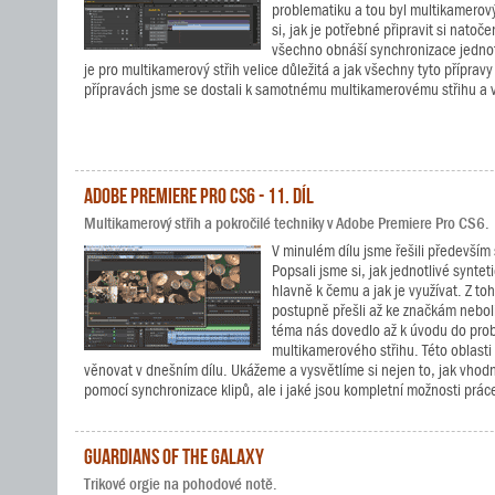
problematiku a tou byl multikamerový
si, jak je potřebné připravit si natoč
všechno obnáší synchronizace jednot
je pro multikamerový střih velice důležitá a jak všechny tyto přípravy
přípravách jsme se dostali k samotnému multikamerovému střihu a 
Adobe Premiere Pro CS6 - 11. díl
Multikamerový střih a pokročilé techniky v Adobe Premiere Pro CS6.
V minulém dílu jsme řešili především 
Popsali jsme si, jak jednotlivé synteti
hlavně k čemu a jak je využívat. Z t
postupně přešli až ke značkám nebol
téma nás dovedlo až k úvodu do pro
multikamerového střihu. Této oblasti
věnovat v dnešním dílu. Ukážeme a vysvětlíme si nejen to, jak vhodn
pomocí synchronizace klipů, ale i jaké jsou kompletní možnosti prá
Guardians of the Galaxy
Trikové orgie na pohodové notě.