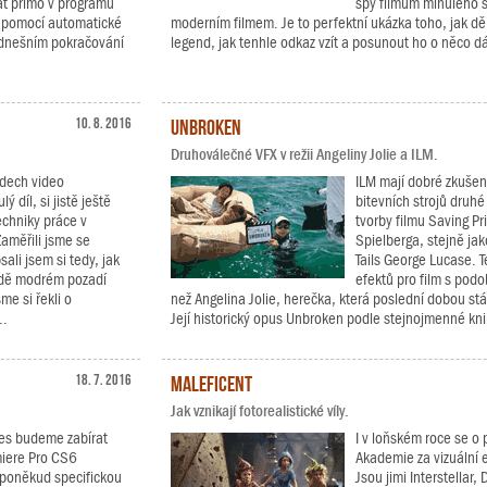
at přímo v programu
spy filmům minulého st
á pomocí automatické
moderním filmem. Je to perfektní ukázka toho, jak děl
V dnešním pokračování
legend, jak tenhle odkaz vzít a posunout ho o něco dál
10. 8. 2016
Unbroken
Druhoválečné VFX v režii Angeliny Jolie a ILM.
adech video
ILM mají dobré zkušeno
ý díl, si jistě ještě
bitevních strojů druhé 
techniky práce v
tvorby filmu Saving P
aměřili jsme se
Spielberga, stejně ja
ali jsem si tedy, jak
Tails George Lucase. T
adě modrém pozadí
efektů pro film s pod
me si řekli o
než Angelina Jolie, herečka, která poslední dobou stále
..
Její historický opus Unbroken podle stejnojmenné kni
18. 7. 2016
Maleficent
Jak vznikají fotorealistické víly.
nes budeme zabírat
I v loňském roce se o 
miere Pro CS6
Akademie za vizuální 
 poněkud specifickou
Jsou jimi Interstellar,