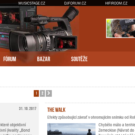
MUSICSTAGE.CZ
DJFORUM.CZ
HIFIROOM.CZ
FÓRUM
BAZAR
SOUTĚŽE
1
2
Další
31. 10. 2017
The Walk
Efekty způsobující závrať v ohromujícím snímku od R
teré objektivní
Chybělo málo a tenhle
ivní (kvality „Bond
Zemeckise (Návrat do