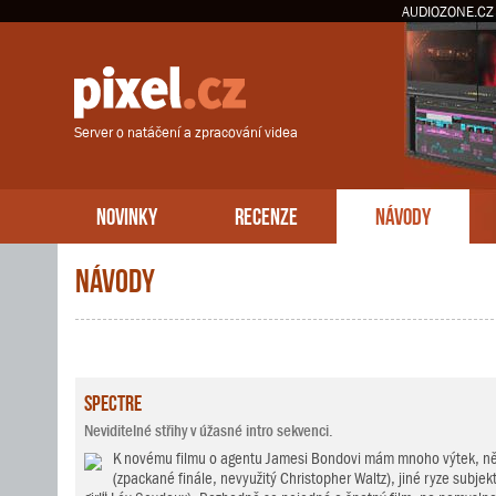
AUDIOZONE.CZ
Server o natáčení a zpracování videa
NOVINKY
RECENZE
NÁVODY
Návody
Spectre
Neviditelné střihy v úžasné intro sekvenci.
K novému filmu o agentu Jamesi Bondovi mám mnoho výtek, něk
(zpackané finále, nevyužitý Christopher Waltz), jiné ryze subjekt