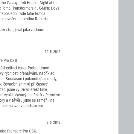
the Galaxy, třetí Hobbit, Night at the
e Tomb, Transformers 4, X-Men: Days
v neposlední řadě také temná
 celovečerní prvotina Roberta
 který fungoval jako vedoucí
30. 5. 2016
ere Pro CS6.
šili editaci času. Probrali jsme
vy rychlosti přehrávání, například
n. Současně i pokročilejší metody,
 klíčovacích snímků při časové
itaci jsme využívali efekt Time
í využití časových efektů v Premiere
ory a v závěru jsme se zaměřili na
 pokračovat v představení...
3. 5. 2016
dobe Premiere Pro CS6.