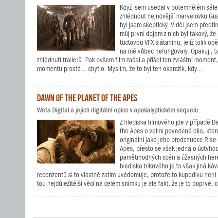
Když jsem usedal v potemnělém sále
zhlédnout nejnovější marvelovku Gua
byl jsem skeptický. Viděl jsem předtím
můj první dojem z nich byl takový, že 
tuctovou VFX slátaninu, jejíž tolik o
na mě vůbec nefungovaly. Opakuji, ta
zhlédnutí trailerů. Pak ovšem film začal a přišel ten zvláštní moment
momentu prostě... chytlo. Myslím, že to byl ten okamžik, kdy...
Dawn of the Planet of the Apes
Weta Digital a jejich digitální opice v apokalyptickém sequelu.
Z hlediska filmového jde v případě D
the Apes o velmi povedené dílo, které
originální jako jeho předchůdce Rise 
Apes, přesto se však jedná o úctyho
pamětihodných scén a úžasných her
hlediska trikového je to však jiná ká
recenzentů si to vlastně zatím uvědomuje, protože to kupodivu není 
tou nejdůležitější věcí na celém snímku je ale fakt, že je to poprvé, co