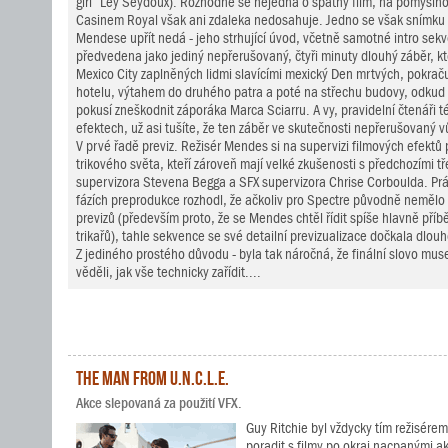
girl“ Léy Seydoux). Rozhodně se nejedná o špatný film, na pomysln
Casinem Royal však ani zdaleka nedosahuje. Jedno se však snímku
Mendese upřít nedá - jeho strhující úvod, včetně samotné intro sekve
předvedena jako jediný nepřerušovaný, čtyři minuty dlouhý záběr, kt
Mexico City zaplněných lidmi slavícími mexický Den mrtvých, pokračuj
hotelu, výtahem do druhého patra a poté na střechu budovy, odkud 
pokusí zneškodnit záporáka Marca Sciarru. A vy, pravidelní čtenáři té
efektech, už asi tušíte, že ten záběr ve skutečnosti nepřerušovaný v
V prvé řadě previz. Režisér Mendes si na supervizi filmových efektů
trikového světa, kteří zároveň mají velké zkušenosti s předchozími tř
supervizora Stevena Begga a SFX supervizora Chrise Corboulda. Prá
fázích preprodukce rozhodl, že ačkoliv pro Spectre původně neměl
previzů (především proto, že se Mendes chtěl řídit spíše hlavně pří
trikařů), tahle sekvence se své detailní previzualizace dočkala dlou
Z jediného prostého důvodu - byla tak náročná, že finální slovo museli
věděli, jak vše technicky zařídit....
The Man from U.N.C.L.E.
Akce slepovaná za použití VFX.
Guy Ritchie byl vždycky tím režisérem
poradit s filmy po okraj nacpanými 