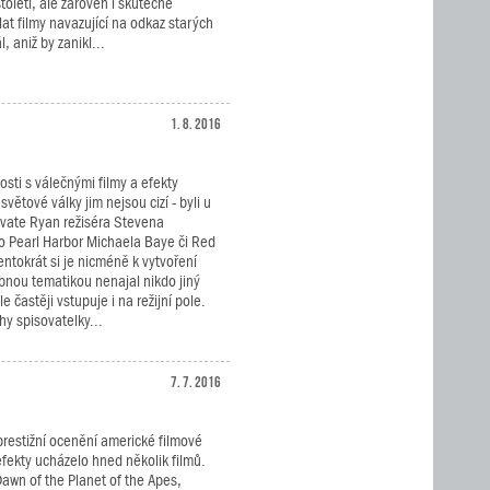
oletí, ale zároveň i skutečně
at filmy navazující na odkaz starých
, aniž by zanikl...
1. 8. 2016
sti s válečnými filmy a efekty
světové války jim nejsou cizí - byli u
rivate Ryan režiséra Stevena
ko Pearl Harbor Michaela Baye či Red
entokrát si je nicméně k vytvoření
obnou tematikou nenajal nikdo jiný
 častěji vstupuje i na režijní pole.
hy spisovatelky...
7. 7. 2016
prestižní ocenění americké filmové
efekty ucházelo hned několik filmů.
 Dawn of the Planet of the Apes,