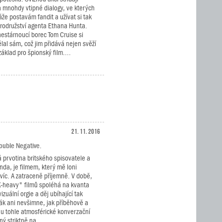
a mnohdy vtipné dialogy, ve kterých
áže postavám fandit a užívat si tak
rodružství agenta Ethana Hunta.
nestárnoucí borec Tom Cruise si
al sám, což jim přidává nejen svěží
základ pro špionský film....
21. 11. 2016
Double Negative.
á prvotina britského spisovatele a
nda, je filmem, který mě loni
jvíc. A zatraceně příjemně. V době,
X-heavy" filmů spoléhá na kvanta
zuální orgie a děj ubíhající tak
vák ani nevšimne, jak příběhově a
nu tohle atmosférické konverzační
ý striktně na...