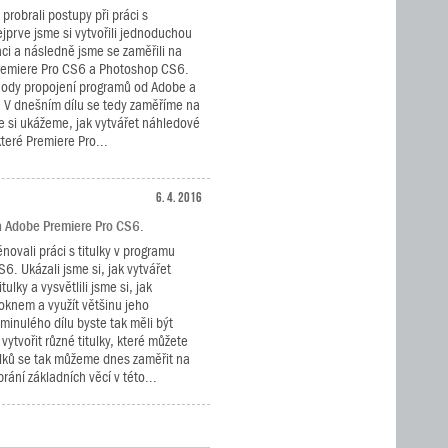
 probrali postupy při práci s
jprve jsme si vytvořili jednoduchou
aci a následně jsme se zaměřili na
remiere Pro CS6 a Photoshop CS6.
ýhody propojení programů od Adobe a
í. V dnešním dílu se tedy zaměříme na
le si ukážeme, jak vytvářet náhledové
teré Premiere Pro...
6. 4. 2016
a Adobe Premiere Pro CS6.
novali práci s titulky v programu
6. Ukázali jsme si, jak vytvářet
tulky a vysvětlili jsme si, jak
 oknem a využít většinu jeho
minulého dílu byste tak měli být
ytvořit různé titulky, které můžete
tulků se tak můžeme dnes zaměřit na
rání základních věcí v této...