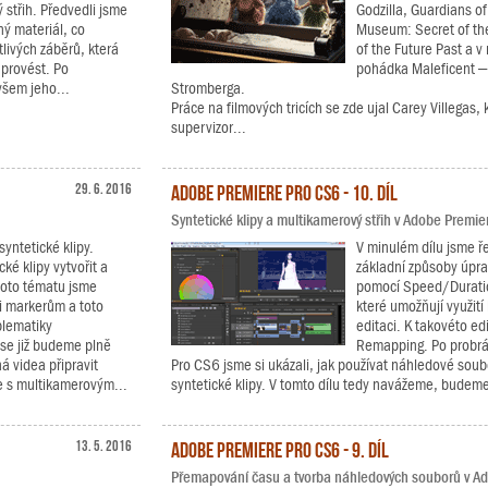
 střih. Předvedli jsme
Godzilla, Guardians of 
ený materiál, co
Museum: Secret of th
livých záběrů, která
of the Future Past a 
 provést. Po
pohádka Maleficent –
všem jeho...
Stromberga.
Práce na filmových tricích se zde ujal Carey Villegas,
supervizor...
29. 6. 2016
Adobe Premiere Pro CS6 - 10. díl
Syntetické klipy a multikamerový střih v Adobe Premi
syntetické klipy.
V minulém dílu jsme ře
cké klipy vytvořit a
základní způsoby úpra
ohoto tématu jsme
pomocí Speed/Duratio
i markerům a toto
které umožňují využití
blematiky
editaci. K takovéto ed
 se již budeme plně
Remapping. Po probrán
á videa připravit
Pro CS6 jsme si ukázali, jak používat náhledové soub
ce s multikamerovým...
syntetické klipy. V tomto dílu tedy navážeme, budeme
13. 5. 2016
Adobe Premiere Pro CS6 - 9. díl
Přemapování času a tvorba náhledových souborů v A