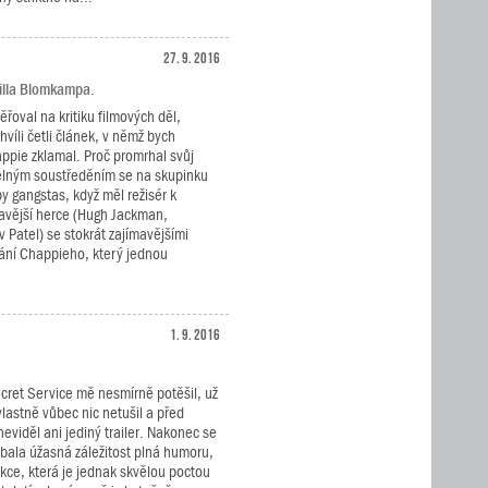
27. 9. 2016
eilla Blomkampa.
řoval na kritiku filmových děl,
hvíli četli článek, v němž bych
appie zklamal. Proč promrhal svůj
elným soustředěním se na skupinku
 gangstas, když měl režisér k
mavější herce (Hugh Jackman,
 Patel) se stokrát zajímavějšími
vání Chappieho, který jednou
1. 9. 2016
cret Service mě nesmírně potěšil, už
lastně vůbec nic netušil a před
eviděl ani jediný trailer. Nakonec se
ubala úžasná záležitost plná humoru,
kce, která je jednak skvělou poctou