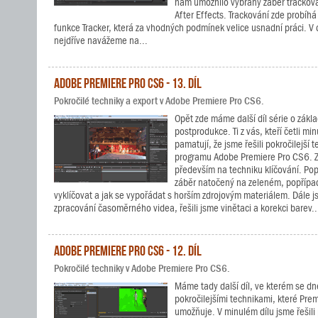
nám umožnilo vybraný záběr trackov
After Effects. Trackování zde probíh
funkce Tracker, která za vhodných podmínek velice usnadní práci. 
nejdříve navážeme na...
Adobe Premiere Pro CS6 - 13. díl
Pokročilé techniky a export v Adobe Premiere Pro CS6.
Opět zde máme další díl série o zákl
postprodukce. Ti z vás, kteří četli minul
pamatují, že jsme řešili pokročilejší 
programu Adobe Premiere Pro CS6. Z
především na techniku klíčování. Pops
záběr natočený na zeleném, popříp
vyklíčovat a jak se vypořádat s horším zdrojovým materiálem. Dále js
zpracování časoměrného videa, řešili jsme vinětaci a korekci barev..
Adobe Premiere Pro CS6 - 12. díl
Pokročilé techniky v Adobe Premiere Pro CS6.
Máme tady další díl, ve kterém se d
pokročilejšími technikami, které Pre
umožňuje. V minulém dílu jsme řešili