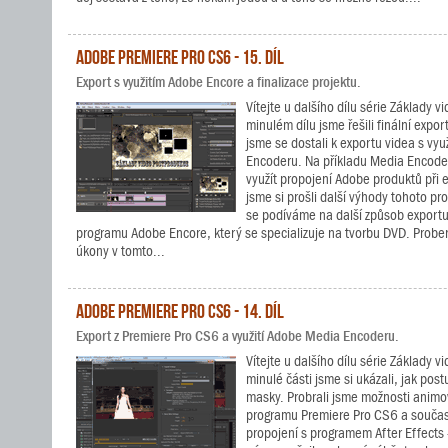
Adobe Premiere Pro CS6 - 15. díl
Export s využitím Adobe Encore a finalizace projektu.
Vítejte u dalšího dílu série Základy 
minulém dílu jsme řešili finální expo
jsme se dostali k exportu videa s vy
Encoderu. Na příkladu Media Encoderu
využít propojení Adobe produktů při
jsme si prošli další výhody tohoto p
se podíváme na další způsob exportu
programu Adobe Encore, který se specializuje na tvorbu DVD. Probere
úkony v tomto...
Adobe Premiere Pro CS6 - 14. díl
Export z Premiere Pro CS6 a využití Adobe Media Encoderu.
Vítejte u dalšího dílu série Základy 
minulé části jsme si ukázali, jak pos
masky. Probrali jsme možnosti animo
programu Premiere Pro CS6 a současn
propojení s programem After Effects 