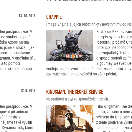
13. 10. 2016
Chappie
Image Engine a jejich robotí triky v novém filmu od N
video postprodukce. V
Kdyby se PiXEL.cz zamě
rt do souboru a poté
nejspíš byste v tuhle c
užitím Adobe Media
rozebíral, proč mě Ch
 jsme si ukázali, jak
potenciál nepochopit
 exportu a současně
nesympatických rádoby
rogramu. V dnešním dílu
dispozici stokrát zají
 a to pomocí
Sigourney Weaver, Dev
me si i pokročilejší
vedlejšími dějovými liniemi. Proč nekonzistentní cho
zavrhuje násilí, hned vzápětí ho však páchá,...
12. 9. 2016
Kingsman: The Secret Service
Nápaditost a styl ve špionážních tricích.
video postprodukce. V
Film Kingsman: The Se
tupovat při animaci
proto, že jsem o něm v
vání masky v
výletem do kina jsem n
ě jsme také využili
z téhle podívané vykl
- Dynamic Link, které
nadhledu, špionážní a