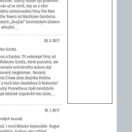
nevznikl. Slavný režisér byl příběhem
ován už ve chvíli, kdy se o něm
átkého animovaného filmu The Man
he Towers od Mordicaie Gersteina.
rských „Dvojčat“ teroristickým útokem
 aktuální....
20. 3. 2017
yho Scotta.
s a Exodus. Tři velkolepé filmy od
Ridleyho Scotta, které pozvolna, ale
 z cenami ověnčeného autora stal
ouvaný megaloman. Neslaný
la Crowa alias zbojníka Robina
 a horší klon Gladiátora či Království
hutný Prometheus trpěl množstvím
epé biblické rozprávění bez duše,...
18. 1. 2017
dérských kousků.
ozí, i nová Mission Impossible: Rogue
těšila. Svižnou akci střídají