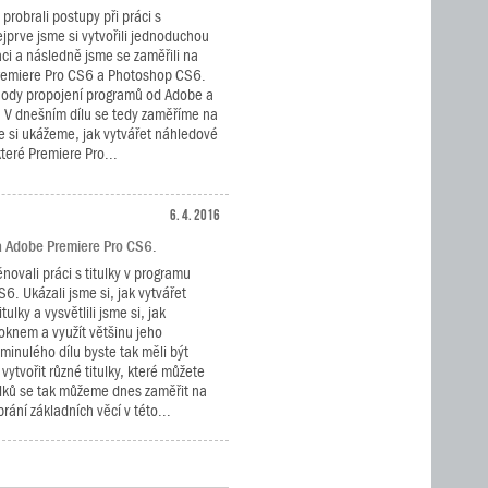
 probrali postupy při práci s
jprve jsme si vytvořili jednoduchou
aci a následně jsme se zaměřili na
remiere Pro CS6 a Photoshop CS6.
ýhody propojení programů od Adobe a
í. V dnešním dílu se tedy zaměříme na
le si ukážeme, jak vytvářet náhledové
teré Premiere Pro...
6. 4. 2016
a Adobe Premiere Pro CS6.
novali práci s titulky v programu
6. Ukázali jsme si, jak vytvářet
tulky a vysvětlili jsme si, jak
 oknem a využít většinu jeho
minulého dílu byste tak měli být
ytvořit různé titulky, které můžete
tulků se tak můžeme dnes zaměřit na
rání základních věcí v této...