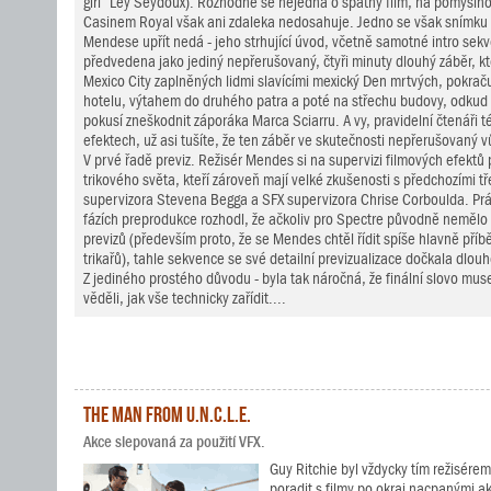
girl“ Léy Seydoux). Rozhodně se nejedná o špatný film, na pomysln
Casinem Royal však ani zdaleka nedosahuje. Jedno se však snímku
Mendese upřít nedá - jeho strhující úvod, včetně samotné intro sekve
předvedena jako jediný nepřerušovaný, čtyři minuty dlouhý záběr, kt
Mexico City zaplněných lidmi slavícími mexický Den mrtvých, pokračuj
hotelu, výtahem do druhého patra a poté na střechu budovy, odkud 
pokusí zneškodnit záporáka Marca Sciarru. A vy, pravidelní čtenáři té
efektech, už asi tušíte, že ten záběr ve skutečnosti nepřerušovaný v
V prvé řadě previz. Režisér Mendes si na supervizi filmových efektů
trikového světa, kteří zároveň mají velké zkušenosti s předchozími tř
supervizora Stevena Begga a SFX supervizora Chrise Corboulda. Prá
fázích preprodukce rozhodl, že ačkoliv pro Spectre původně neměl
previzů (především proto, že se Mendes chtěl řídit spíše hlavně pří
trikařů), tahle sekvence se své detailní previzualizace dočkala dlou
Z jediného prostého důvodu - byla tak náročná, že finální slovo museli
věděli, jak vše technicky zařídit....
The Man from U.N.C.L.E.
Akce slepovaná za použití VFX.
Guy Ritchie byl vždycky tím režisérem
poradit s filmy po okraj nacpanými 