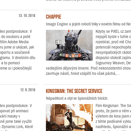
13. 10. 2016
Chappie
Image Engine a jejich robotí triky v novém filmu od N
video postprodukce. V
Kdyby se PiXEL.cz zamě
rt do souboru a poté
nejspíš byste v tuhle c
užitím Adobe Media
rozebíral, proč mě Ch
 jsme si ukázali, jak
potenciál nepochopit
 exportu a současně
nesympatických rádoby
rogramu. V dnešním dílu
dispozici stokrát zají
 a to pomocí
Sigourney Weaver, Dev
me si i pokročilejší
vedlejšími dějovými liniemi. Proč nekonzistentní cho
zavrhuje násilí, hned vzápětí ho však páchá,...
12. 9. 2016
Kingsman: The Secret Service
Nápaditost a styl ve špionážních tricích.
video postprodukce. V
Film Kingsman: The Se
tupovat při animaci
proto, že jsem o něm v
vání masky v
výletem do kina jsem n
ě jsme také využili
z téhle podívané vykl
- Dynamic Link, které
nadhledu, špionážní a