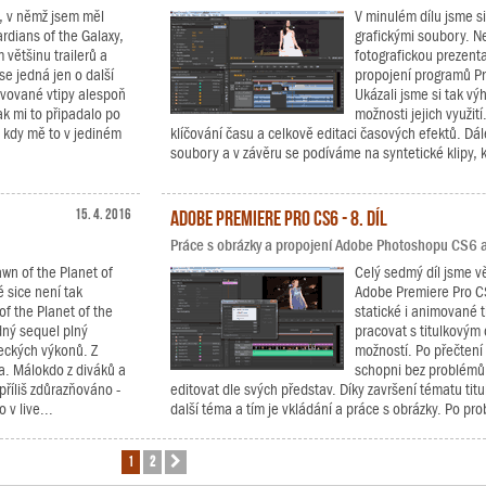
, v němž jsem měl
V minulém dílu jsme si
rdians of the Galaxy,
grafickými soubory. Ne
 většinu trailerů a
fotografickou prezent
se jedná jen o další
propojení programů P
pěvované vtipy alespoň
Ukázali jsme si tak v
k mi to připadalo po
možnosti jejich využit
, kdy mě to v jediném
klíčování času a celkově editaci časových efektů. Dá
soubory a v závěru se podíváme na syntetické klipy, k
15. 4. 2016
Adobe Premiere Pro CS6 - 8. díl
Práce s obrázky a propojení Adobe Photoshopu CS6 
awn of the Planet of
Celý sedmý díl jsme vě
 sice není tak
Adobe Premiere Pro CS
of the Planet of the
statické i animované ti
dný sequel plný
pracovat s titulkovým
eckých výkonů. Z
možností. Po přečtení 
va. Málokdo z diváků a
schopni bez problémů v
příliš zdůrazňováno -
editovat dle svých představ. Díky završení tématu ti
 v live...
další téma a tím je vkládání a práce s obrázky. Po prob
1
2
Další