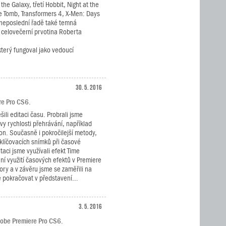
the Galaxy, třetí Hobbit, Night at the
e Tomb, Transformers 4, X-Men: Days
v neposlední řadě také temná
 celovečerní prvotina Roberta
 který fungoval jako vedoucí
30. 5. 2016
ere Pro CS6.
šili editaci času. Probrali jsme
vy rychlosti přehrávání, například
n. Současně i pokročilejší metody,
 klíčovacích snímků při časové
itaci jsme využívali efekt Time
í využití časových efektů v Premiere
ory a v závěru jsme se zaměřili na
 pokračovat v představení...
3. 5. 2016
dobe Premiere Pro CS6.