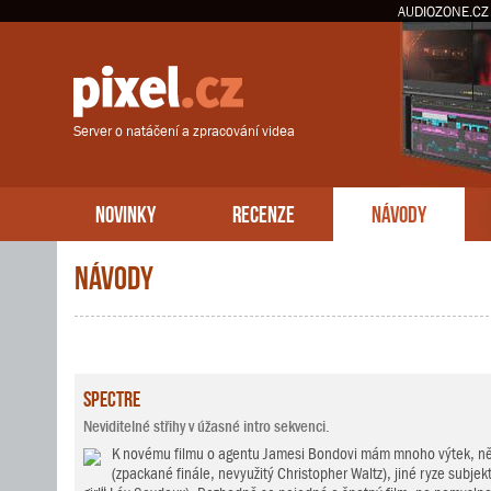
AUDIOZONE.CZ
Server o natáčení a zpracování videa
NOVINKY
RECENZE
NÁVODY
Návody
Spectre
Neviditelné střihy v úžasné intro sekvenci.
K novému filmu o agentu Jamesi Bondovi mám mnoho výtek, něk
(zpackané finále, nevyužitý Christopher Waltz), jiné ryze subjekt