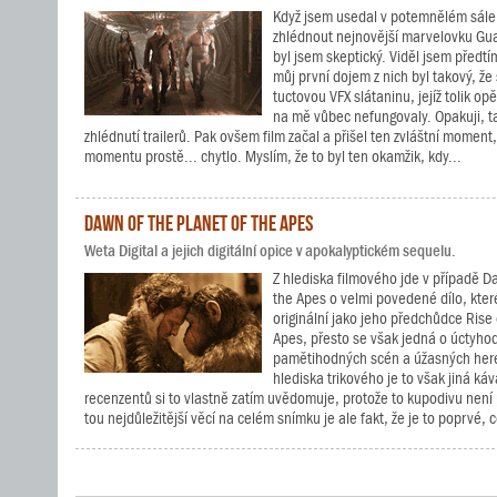
Když jsem usedal v potemnělém sále
zhlédnout nejnovější marvelovku Gua
byl jsem skeptický. Viděl jsem předtím
můj první dojem z nich byl takový, že 
tuctovou VFX slátaninu, jejíž tolik o
na mě vůbec nefungovaly. Opakuji, ta
zhlédnutí trailerů. Pak ovšem film začal a přišel ten zvláštní moment
momentu prostě... chytlo. Myslím, že to byl ten okamžik, kdy...
Dawn of the Planet of the Apes
Weta Digital a jejich digitální opice v apokalyptickém sequelu.
Z hlediska filmového jde v případě D
the Apes o velmi povedené dílo, které
originální jako jeho předchůdce Rise 
Apes, přesto se však jedná o úctyho
pamětihodných scén a úžasných her
hlediska trikového je to však jiná ká
recenzentů si to vlastně zatím uvědomuje, protože to kupodivu není 
tou nejdůležitější věcí na celém snímku je ale fakt, že je to poprvé, co