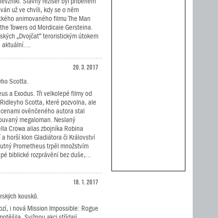
nevznikl. Slavný režisér byl příběhem
ován už ve chvíli, kdy se o něm
átkého animovaného filmu The Man
he Towers od Mordicaie Gersteina.
rských „Dvojčat“ teroristickým útokem
 aktuální....
20. 3. 2017
yho Scotta.
s a Exodus. Tři velkolepé filmy od
Ridleyho Scotta, které pozvolna, ale
 z cenami ověnčeného autora stal
ouvaný megaloman. Neslaný
la Crowa alias zbojníka Robina
 a horší klon Gladiátora či Království
hutný Prometheus trpěl množstvím
epé biblické rozprávění bez duše,...
18. 1. 2017
dérských kousků.
ozí, i nová Mission Impossible: Rogue
těšila. Svižnou akci střídají