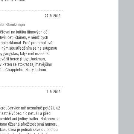
27. 9. 2016
eilla Blomkampa.
řoval na kritiku filmových děl,
hvíli četli článek, v němž bych
appie zklamal. Proč promrhal svůj
elným soustředěním se na skupinku
 gangstas, když měl režisér k
mavější herce (Hugh Jackman,
 Patel) se stokrát zajímavějšími
vání Chappieho, který jednou
1. 9. 2016
cret Service mě nesmírně potěšil, už
lastně vůbec nic netušil a před
eviděl ani jediný trailer. Nakonec se
ubala úžasná záležitost plná humoru,
kce, která je jednak skvělou poctou