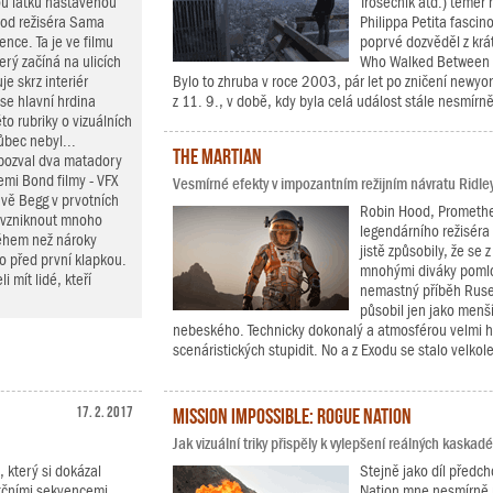
ou laťku nastavenou
Trosečník atd.) téměř 
 od režiséra Sama
Philippa Petita fascin
nce. Ta je ve filmu
poprvé dozvěděl z kr
erý začíná na ulicích
Who Walked Between t
e skrz interiér
Bylo to zhruba v roce 2003, pár let po zničení newyo
se hlavní hrdina
z 11. 9., v době, kdy byla celá událost stále nesmírně
to rubriky o vizuálních
ůbec nebyl...
The Martian
 pozval dva matadory
emi Bond filmy - VFX
Vesmírné efekty v impozantním režijním návratu Ridle
vě Begg v prvotních
Robin Hood, Prometheu
o vzniknout mnoho
legendárního režiséra 
během než nároky
jistě způsobily, že se
ho před první klapkou.
mnohými diváky poml
 mít lidé, kteří
nemastný příběh Rusel
působil jen jako menší
nebeského. Technicky dokonalý a atmosférou velmi 
scenáristických stupidit. No a z Exodu se stalo velkol
17. 2. 2017
Mission Impossible: Rogue Nation
Jak vizuální triky přispěly k vylepšení reálných kaska
, který si dokázal
Stejně jako díl předch
akčními sekvencemi.
Nation mne nesmírně po