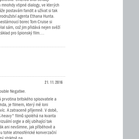
a mnohdy vtipné dialogy, ve kterých
áže postavám fandit a užívat si tak
rodružství agenta Ethana Hunta.
nestárnoucí borec Tom Cruise si
al sám, což jim přidává nejen svěží
základ pro špionský film....
21. 11. 2016
Double Negative.
á prvotina britského spisovatele a
nda, je filmem, který mě loni
jvíc. A zatraceně příjemně. V době,
X-heavy" filmů spoléhá na kvanta
zuální orgie a děj ubíhající tak
vák ani nevšimne, jak příběhově a
nu tohle atmosférické konverzační
ý striktně na...