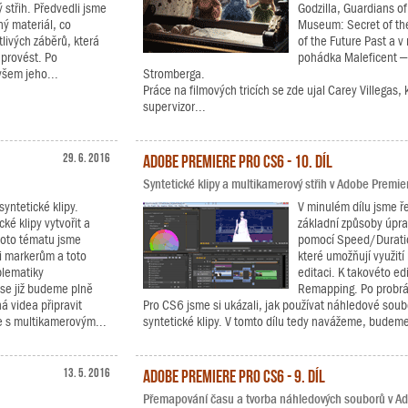
 střih. Předvedli jsme
Godzilla, Guardians of 
ený materiál, co
Museum: Secret of th
livých záběrů, která
of the Future Past a 
 provést. Po
pohádka Maleficent –
všem jeho...
Stromberga.
Práce na filmových tricích se zde ujal Carey Villegas,
supervizor...
29. 6. 2016
Adobe Premiere Pro CS6 - 10. díl
Syntetické klipy a multikamerový střih v Adobe Premi
syntetické klipy.
V minulém dílu jsme ře
cké klipy vytvořit a
základní způsoby úpra
ohoto tématu jsme
pomocí Speed/Duratio
i markerům a toto
které umožňují využití
blematiky
editaci. K takovéto ed
 se již budeme plně
Remapping. Po probrán
á videa připravit
Pro CS6 jsme si ukázali, jak používat náhledové soub
ce s multikamerovým...
syntetické klipy. V tomto dílu tedy navážeme, budeme
13. 5. 2016
Adobe Premiere Pro CS6 - 9. díl
Přemapování času a tvorba náhledových souborů v A