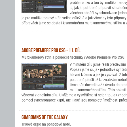
problematiku a tou byl multikamerový
si, jak je potřebné připravit si natoč
všechno obnáší synchronizace jednot
je pro multikamerový střih velice důležitá a jak všechny tyto přípravy
přípravách jsme se dostali k samotnému multikamerovému střihu a 
Adobe Premiere Pro CS6 - 11. díl
Multikamerový střih a pokročilé techniky v Adobe Premiere Pro CS6.
V minulém dílu jsme řešili především 
Popsali jsme si, jak jednotlivé synteti
hlavně k čemu a jak je využívat. Z t
postupně přešli až ke značkám nebol
téma nás dovedlo až k úvodu do pro
multikamerového střihu. Této oblasti
věnovat v dnešním dílu. Ukážeme a vysvětlíme si nejen to, jak vhodn
pomocí synchronizace klipů, ale i jaké jsou kompletní možnosti prá
Guardians of the Galaxy
Trikové orgie na pohodové notě.