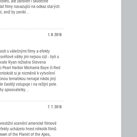
oletí, ale zároveň i skutečně
at filmy navazující na odkaz starých
, aniž by zanikl...
1. 8. 2016
sti s válečnými filmy a efekty
světové války jim nejsou cizí - byli u
rivate Ryan režiséra Stevena
ko Pearl Harbor Michaela Baye či Red
entokrát si je nicméně k vytvoření
obnou tematikou nenajal nikdo jiný
 častěji vstupuje i na režijní pole.
hy spisovatelky...
7. 7. 2016
prestižní ocenění americké filmové
efekty ucházelo hned několik filmů.
 Dawn of the Planet of the Apes,