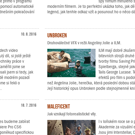
at přímo v programu
spy filmům minulého st
á pomocí automatické
moderním filmem. Je to perfektní ukázka toho, jak děl
V dnešním pokračování
legend, jak tenhle odkaz vzít a posunout ho o něco dál
10. 8. 2016
Unbroken
Druhoválečné VFX v režii Angeliny Jolie a ILM.
adech video
ILM mají dobré zkušeno
ý díl, si jistě ještě
bitevních strojů druhé 
techniky práce v
tvorby filmu Saving P
aměřili jsme se
Spielberga, stejně ja
ali jsem si tedy, jak
Tails George Lucase. T
adě modrém pozadí
efektů pro film s pod
me si řekli o
než Angelina Jolie, herečka, která poslední dobou stále
..
Její historický opus Unbroken podle stejnojmenné kni
18. 7. 2016
Maleficent
Jak vznikají fotorealistické víly.
nes budeme zabírat
I v loňském roce se o 
miere Pro CS6
Akademie za vizuální 
 poněkud specifickou
Jsou jimi Interstellar,