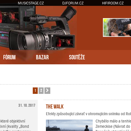
MUSICSTAGE.CZ
DJFORUM.CZ
HIFIROOM.CZ
FÓRUM
BAZAR
SOUTĚŽE
1
2
Další
31. 10. 2017
The Walk
Efekty způsobující závrať v ohromujícím snímku od R
teré objektivní
Chybělo málo a tenhle
ivní (kvality „Bond
Zemeckise (Návrat do