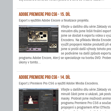
Adobe Premiere Pro CS6 - 15. díl
Export s využitím Adobe Encore a finalizace projektu.
Vítejte u dalšího dílu série Základy 
minulém dílu jsme řešili finální expo
jsme se dostali k exportu videa s vy
Encoderu. Na příkladu Media Encoderu
využít propojení Adobe produktů při
jsme si prošli další výhody tohoto p
se podíváme na další způsob exportu
programu Adobe Encore, který se specializuje na tvorbu DVD. Probere
úkony v tomto...
Adobe Premiere Pro CS6 - 14. díl
Export z Premiere Pro CS6 a využití Adobe Media Encoderu.
Vítejte u dalšího dílu série Základy 
minulé části jsme si ukázali, jak pos
masky. Probrali jsme možnosti animo
programu Premiere Pro CS6 a současn
propojení s programem After Effects 