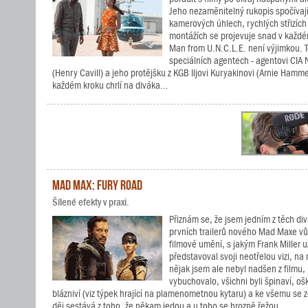
Jeho nezaměnitelný rukopis spočívají
kamerových úhlech, rychlých střizíc
montážích se projevuje snad v každém
Man from U.N.C.L.E. není výjimkou. 
speciálních agentech - agentovi CIA
(Henry Cavill) a jeho protějšku z KGB Iljovi Kuryakinovi (Arnie Hammer
každém kroku chrlí na diváka...
Mad Max: Fury Road
Šílené efekty v praxi.
Přiznám se, že jsem jedním z těch divá
prvních trailerů nového Mad Maxe vů
filmové umění, s jakým Frank Miller 
představoval svoji neotřelou vizi, na
nějak jsem ale nebyl nadšen z filmu,
vybuchovalo, všichni byli špinaví, ošk
blázniví (viz týpek hrající na plamenometnou kytaru) a ke všemu se z
děj sestává z toho, že někam jedou a u toho se hrozně řežou....