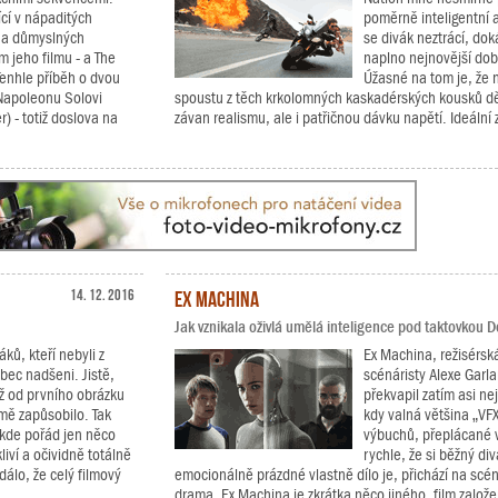
cí v nápaditých
poměrně inteligentní 
h a důmyslných
se divák neztrácí, dok
 jeho filmu - a The
naplno nejnovější dob
Tenhle příběh o dvou
Úžasné na tom je, že 
 Napoleonu Solovi
spoustu z těch krkolomných kaskadérských kousků děl
) - totiž doslova na
závan realismu, ale i patřičnou dávku napětí. Ideální 
14. 12. 2016
Ex Machina
Jak vznikala oživlá umělá inteligence pod taktovkou 
ků, kteří nebyli z
Ex Machina, režisérsk
bec nadšeni. Jistě,
scénáristy Alexe Garla
už od prvního obrázku
překvapil zatím asi ne
 mě zapůsobilo. Tak
kdy valná většina „VF
 kde pořád jen něco
výbuchů, přeplácané vi
liví a očividně totálně
rychle, že si běžný di
dálo, že celý filmový
emocionálně prázdné vlastně dílo je, přichází na scé
drama. Ex Machina je zkrátka něco jiného, film založen