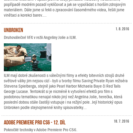
popřípadě modrém pozadí vyklíčovat a jak se vypořádat s horším zdrojovým
materiálem. Dále jsme si řekli o zpracování časoměrného videa, řešili jsme
vinětaci a korekci barev....
Unbroken
1. 8. 2016
Druhoválečné VFX v režii Angeliny Jolie a ILM.
ILM mají dobré zkušenosti s válečnými filmy a efekty bitevních strojů druhé
světové války jim nejsou cizí - byli u tvorby filmu Saving Private Ryan režiséra
Stevena Spielberga, stejně jako Pearl Harbor Michaela Baye či Red Tails
George Lucase. Tentokrát si je nicméně k vytvoření efektů pro film s
podobnou tematikou nenajal nikdo jiný než Angelina Jolie, herečka, která
poslední dobou stále častěji vstupuje i na režijní pole. Její historický opus
Unbroken podle stejnojmenné knihy spisovatelky...
Adobe Premiere Pro CS6 - 12. díl
18. 7. 2016
Pokročilé techniky v Adobe Premiere Pro CS6.