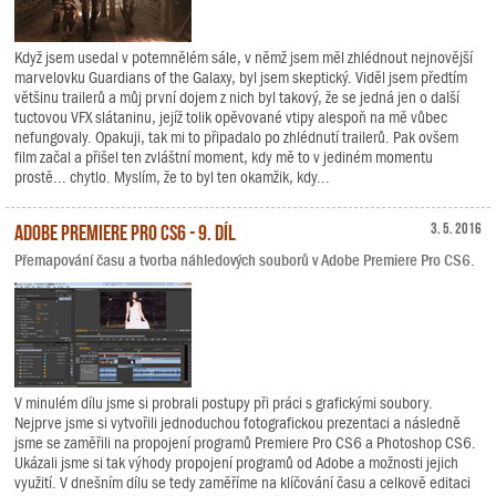
Když jsem usedal v potemnělém sále, v němž jsem měl zhlédnout nejnovější
marvelovku Guardians of the Galaxy, byl jsem skeptický. Viděl jsem předtím
většinu trailerů a můj první dojem z nich byl takový, že se jedná jen o další
tuctovou VFX slátaninu, jejíž tolik opěvované vtipy alespoň na mě vůbec
nefungovaly. Opakuji, tak mi to připadalo po zhlédnutí trailerů. Pak ovšem
film začal a přišel ten zvláštní moment, kdy mě to v jediném momentu
prostě... chytlo. Myslím, že to byl ten okamžik, kdy...
Adobe Premiere Pro CS6 - 9. díl
3. 5. 2016
Přemapování času a tvorba náhledových souborů v Adobe Premiere Pro CS6.
V minulém dílu jsme si probrali postupy při práci s grafickými soubory.
Nejprve jsme si vytvořili jednoduchou fotografickou prezentaci a následně
jsme se zaměřili na propojení programů Premiere Pro CS6 a Photoshop CS6.
Ukázali jsme si tak výhody propojení programů od Adobe a možnosti jejich
využití. V dnešním dílu se tedy zaměříme na klíčování času a celkově editaci