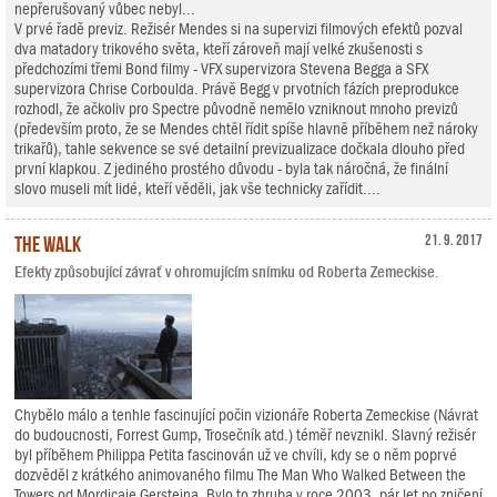
nepřerušovaný vůbec nebyl...
V prvé řadě previz. Režisér Mendes si na supervizi filmových efektů pozval
dva matadory trikového světa, kteří zároveň mají velké zkušenosti s
předchozími třemi Bond filmy - VFX supervizora Stevena Begga a SFX
supervizora Chrise Corboulda. Právě Begg v prvotních fázích preprodukce
rozhodl, že ačkoliv pro Spectre původně nemělo vzniknout mnoho previzů
(především proto, že se Mendes chtěl řídit spíše hlavně příběhem než nároky
trikařů), tahle sekvence se své detailní previzualizace dočkala dlouho před
první klapkou. Z jediného prostého důvodu - byla tak náročná, že finální
slovo museli mít lidé, kteří věděli, jak vše technicky zařídit....
The Walk
21. 9. 2017
Efekty způsobující závrať v ohromujícím snímku od Roberta Zemeckise.
Chybělo málo a tenhle fascinující počin vizionáře Roberta Zemeckise (Návrat
do budoucnosti, Forrest Gump, Trosečník atd.) téměř nevznikl. Slavný režisér
byl příběhem Philippa Petita fascinován už ve chvíli, kdy se o něm poprvé
dozvěděl z krátkého animovaného filmu The Man Who Walked Between the
Towers od Mordicaie Gersteina. Bylo to zhruba v roce 2003, pár let po zničení