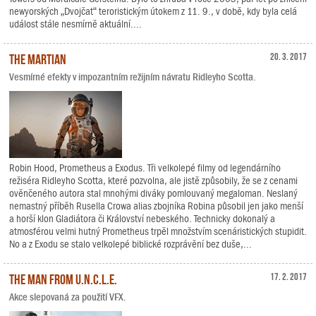
newyorských „Dvojčat“ teroristickým útokem z 11. 9., v době, kdy byla celá
událost stále nesmírně aktuální....
The Martian
20. 3. 2017
Vesmírné efekty v impozantním režijním návratu Ridleyho Scotta.
Robin Hood, Prometheus a Exodus. Tři velkolepé filmy od legendárního
režiséra Ridleyho Scotta, které pozvolna, ale jistě způsobily, že se z cenami
ověnčeného autora stal mnohými diváky pomlouvaný megaloman. Neslaný
nemastný příběh Rusella Crowa alias zbojníka Robina působil jen jako menší
a horší klon Gladiátora či Království nebeského. Technicky dokonalý a
atmosférou velmi hutný Prometheus trpěl množstvím scenáristických stupidit.
No a z Exodu se stalo velkolepé biblické rozprávění bez duše,...
The Man from U.N.C.L.E.
17. 2. 2017
Akce slepovaná za použití VFX.