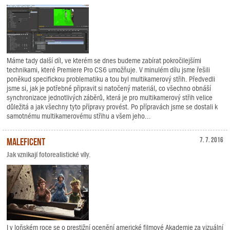
Máme tady další díl, ve kterém se dnes budeme zabírat pokročilejšími
technikami, které Premiere Pro CS6 umožňuje. V minulém dílu jsme řešili
poněkud specifickou problematiku a tou byl multikamerový střih. Předvedli
jsme si, jak je potřebné připravit si natočený materiál, co všechno obnáší
synchronizace jednotlivých záběrů, která je pro multikamerový střih velice
důležitá a jak všechny tyto přípravy provést. Po přípravách jsme se dostali k
samotnému multikamerovému střihu a všem jeho...
Maleficent
7. 7. 2016
Jak vznikají fotorealistické víly.
I v loňském roce se o prestižní ocenění americké filmové Akademie za vizuální