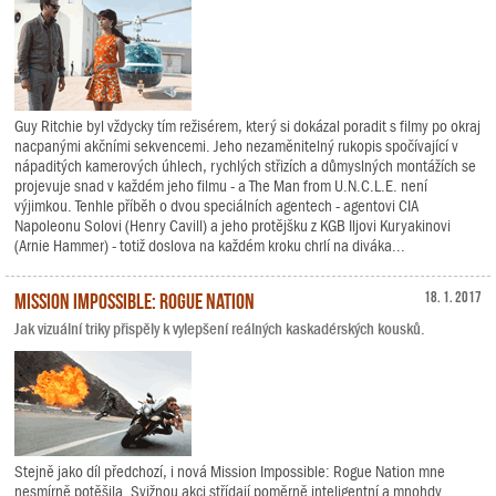
Guy Ritchie byl vždycky tím režisérem, který si dokázal poradit s filmy po okraj
nacpanými akčními sekvencemi. Jeho nezaměnitelný rukopis spočívající v
nápaditých kamerových úhlech, rychlých střizích a důmyslných montážích se
projevuje snad v každém jeho filmu - a The Man from U.N.C.L.E. není
výjimkou. Tenhle příběh o dvou speciálních agentech - agentovi CIA
Napoleonu Solovi (Henry Cavill) a jeho protějšku z KGB Iljovi Kuryakinovi
(Arnie Hammer) - totiž doslova na každém kroku chrlí na diváka...
Mission Impossible: Rogue Nation
18. 1. 2017
Jak vizuální triky přispěly k vylepšení reálných kaskadérských kousků.
Stejně jako díl předchozí, i nová Mission Impossible: Rogue Nation mne
nesmírně potěšila. Svižnou akci střídají poměrně inteligentní a mnohdy