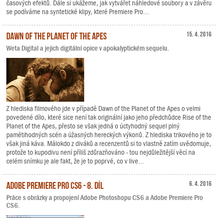
časových efektů. Dále si ukážeme, jak vytvářet náhledové soubory a v závěru
se podíváme na syntetické klipy, které Premiere Pro...
Dawn of the Planet of the Apes
15. 4. 2016
Weta Digital a jejich digitální opice v apokalyptickém sequelu.
Z hlediska filmového jde v případě Dawn of the Planet of the Apes o velmi
povedené dílo, které sice není tak originální jako jeho předchůdce Rise of the
Planet of the Apes, přesto se však jedná o úctyhodný sequel plný
pamětihodných scén a úžasných hereckých výkonů. Z hlediska trikového je to
však jiná káva. Málokdo z diváků a recenzentů si to vlastně zatím uvědomuje,
protože to kupodivu není příliš zdůrazňováno - tou nejdůležitější věcí na
celém snímku je ale fakt, že je to poprvé, co v live...
Adobe Premiere Pro CS6 - 8. díl
6. 4. 2016
Práce s obrázky a propojení Adobe Photoshopu CS6 a Adobe Premiere Pro
CS6.