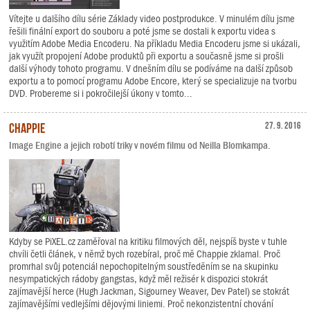
Vítejte u dalšího dílu série Základy video postprodukce. V minulém dílu jsme
řešili finální export do souboru a poté jsme se dostali k exportu videa s
využitím Adobe Media Encoderu. Na příkladu Media Encoderu jsme si ukázali,
jak využít propojení Adobe produktů při exportu a současně jsme si prošli
další výhody tohoto programu. V dnešním dílu se podíváme na další způsob
exportu a to pomocí programu Adobe Encore, který se specializuje na tvorbu
DVD. Probereme si i pokročilejší úkony v tomto...
Chappie
27. 9. 2016
Image Engine a jejich robotí triky v novém filmu od Neilla Blomkampa.
Kdyby se PiXEL.cz zaměřoval na kritiku filmových děl, nejspíš byste v tuhle
chvíli četli článek, v němž bych rozebíral, proč mě Chappie zklamal. Proč
promrhal svůj potenciál nepochopitelným soustředěním se na skupinku
nesympatických rádoby gangstas, když měl režisér k dispozici stokrát
zajímavější herce (Hugh Jackman, Sigourney Weaver, Dev Patel) se stokrát
zajímavějšími vedlejšími dějovými liniemi. Proč nekonzistentní chování