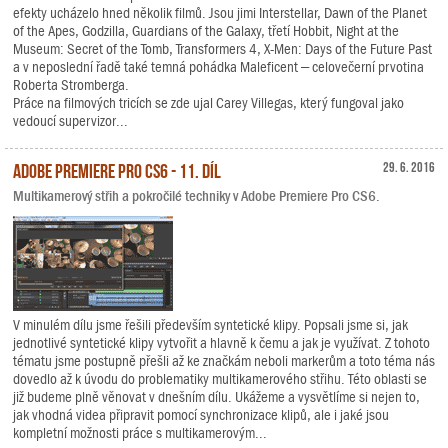
efekty ucházelo hned několik filmů. Jsou jimi Interstellar, Dawn of the Planet
of the Apes, Godzilla, Guardians of the Galaxy, třetí Hobbit, Night at the
Museum: Secret of the Tomb, Transformers 4, X-Men: Days of the Future Past
a v neposlední řadě také temná pohádka Maleficent – celovečerní prvotina
Roberta Stromberga.
Práce na filmových tricích se zde ujal Carey Villegas, který fungoval jako
vedoucí supervizor...
Adobe Premiere Pro CS6 - 11. díl
29. 6. 2016
Multikamerový střih a pokročilé techniky v Adobe Premiere Pro CS6.
V minulém dílu jsme řešili především syntetické klipy. Popsali jsme si, jak
jednotlivé syntetické klipy vytvořit a hlavně k čemu a jak je využívat. Z tohoto
tématu jsme postupně přešli až ke značkám neboli markerům a toto téma nás
dovedlo až k úvodu do problematiky multikamerového střihu. Této oblasti se
již budeme plně věnovat v dnešním dílu. Ukážeme a vysvětlíme si nejen to,
jak vhodná videa připravit pomocí synchronizace klipů, ale i jaké jsou
kompletní možnosti práce s multikamerovým...