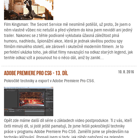
Film Kingsman: The Secret Service mě nesmírně potěšil, už proto, že jsem o
něm vlastně vůbec nic netušil a před výletem do kina jsem neviděl ani jediný
trailer. Nakonec se z téhle podívané vyklubala úžasná záležitost plná
humoru, nadhledu, špionážní akce, která je jednak skvělou poctou spy
filmům minulého století, ale zároveň i skutečně moderním filmem. Je to
perfektní ukázka toho, jak dělat filmy navazující na odkaz starých legend, jak
tenhle odkaz vzít a posunout ho o něco dál, aniž by zanikl...
Adobe Premiere Pro CS6 - 13. díl
10. 8. 2016
Pokročilé techniky a export v Adobe Premiere Pro CS6.
Opět zde máme další díl série o základech video postprodukce. Ti z vás, kteří
četli minulý díl, si jistě ještě pamatují, že jsme řešili pokročilejší techniky
práce v programu Adobe Premiere Pro CS6. Zaměřili jsme se především na
techniku klíčování. Popsali jsem si tedy, jak záběr natočený na zeleném,