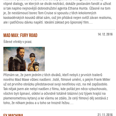
vtipné dialogy, ve kterých se divák neztrácí, dokáže postavám fandit a užívat
si tak naplno nejnovější dobrodružství agenta Ethana Hunta. Úžasné na tom
je, že nestárnoucí borec Tom Cruise si spoustu z těch krkolomných
kaskadérských kousků dělal sám, což jim přidává nejen svěží závan realismu,
ale i patřičnou dávku napětí. Ideální základ pro špionský film....
Mad Max: Fury Road
14. 12. 2016
Šílené efekty v praxi.
Přiznám se, že jsem jedním z těch diváků, kteří nebyli z prvních trailerů
nového Mad Maxe vůbec nadšeni. Jistě, filmové umění, s jakým Frank Miller
už od prvního obrázku představoval svoji neotřelou vizi, na mě zapůsobilo.
Tak nějak jsem ale nebyl nadšen z filmu, kde pořád jen něco vybuchovalo,
všichni byli špinaví, oškliví a očividně totálně blázniví (viz týpek hrající na
plamenometnou kytaru) a ke všemu se zdálo, že celý filmový děj sestává z
toho, že někam jedou a u toho se hrozně řežou....
Ex Machina
21. 11. 2016