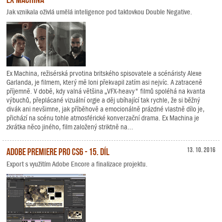
Jak vznikala oživlá umělá inteligence pod taktovkou Double Negative.
Ex Machina, režisérská prvotina britského spisovatele a scénáristy Alexe
Garlanda, je filmem, který mě loni překvapil zatím asi nejvíc. A zatraceně
příjemně. V době, kdy valná většina „VFX-heavy" filmů spoléhá na kvanta
výbuchů, přeplácané vizuální orgie a děj ubíhající tak rychle, že si běžný
divák ani nevšimne, jak příběhově a emocionálně prázdné vlastně dílo je,
přichází na scénu tohle atmosférické konverzační drama. Ex Machina je
zkrátka něco jiného, film založený striktně na...
Adobe Premiere Pro CS6 - 15. díl
13. 10. 2016
Export s využitím Adobe Encore a finalizace projektu.