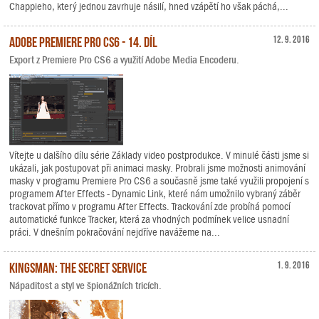
Chappieho, který jednou zavrhuje násilí, hned vzápětí ho však páchá,...
Adobe Premiere Pro CS6 - 14. díl
12. 9. 2016
Export z Premiere Pro CS6 a využití Adobe Media Encoderu.
Vítejte u dalšího dílu série Základy video postprodukce. V minulé části jsme si
ukázali, jak postupovat při animaci masky. Probrali jsme možnosti animování
masky v programu Premiere Pro CS6 a současně jsme také využili propojení s
programem After Effects - Dynamic Link, které nám umožnilo vybraný záběr
trackovat přímo v programu After Effects. Trackování zde probíhá pomocí
automatické funkce Tracker, která za vhodných podmínek velice usnadní
práci. V dnešním pokračování nejdříve navážeme na...
Kingsman: The Secret Service
1. 9. 2016
Nápaditost a styl ve špionážních tricích.