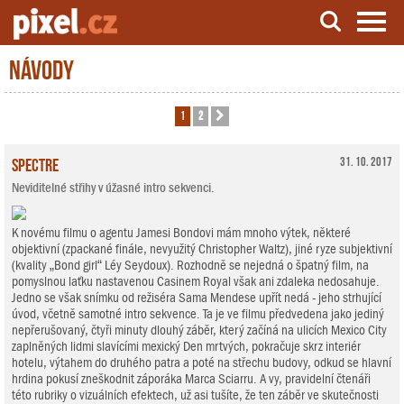
Návody
Server o natáčení a zpracování videa
1
2
Další
Spectre
31. 10. 2017
Neviditelné střihy v úžasné intro sekvenci.
K novému filmu o agentu Jamesi Bondovi mám mnoho výtek, některé
objektivní (zpackané finále, nevyužitý Christopher Waltz), jiné ryze subjektivní
(kvality „Bond girl“ Léy Seydoux). Rozhodně se nejedná o špatný film, na
pomyslnou laťku nastavenou Casinem Royal však ani zdaleka nedosahuje.
Jedno se však snímku od režiséra Sama Mendese upřít nedá - jeho strhující
úvod, včetně samotné intro sekvence. Ta je ve filmu předvedena jako jediný
nepřerušovaný, čtyři minuty dlouhý záběr, který začíná na ulicích Mexico City
zaplněných lidmi slavícími mexický Den mrtvých, pokračuje skrz interiér
hotelu, výtahem do druhého patra a poté na střechu budovy, odkud se hlavní
hrdina pokusí zneškodnit záporáka Marca Sciarru. A vy, pravidelní čtenáři
této rubriky o vizuálních efektech, už asi tušíte, že ten záběr ve skutečnosti