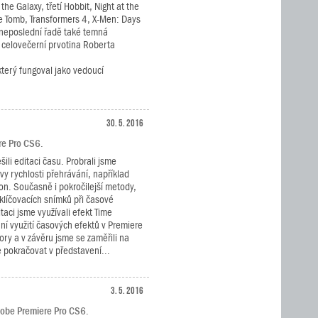
the Galaxy, třetí Hobbit, Night at the
e Tomb, Transformers 4, X-Men: Days
v neposlední řadě také temná
 celovečerní prvotina Roberta
 který fungoval jako vedoucí
30. 5. 2016
ere Pro CS6.
šili editaci času. Probrali jsme
vy rychlosti přehrávání, například
n. Současně i pokročilejší metody,
 klíčovacích snímků při časové
itaci jsme využívali efekt Time
í využití časových efektů v Premiere
ory a v závěru jsme se zaměřili na
 pokračovat v představení...
3. 5. 2016
dobe Premiere Pro CS6.