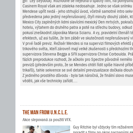
girl“ Léy Seydoux). Rozhodně se nejedná o špatný film, na pomysln
Casinem Royal však ani zdaleka nedosahuje. Jedno se však snímku
Mendese upřít nedá - jeho strhující úvod, včetně samotné intro sekve
předvedena jako jediný nepřerušovaný, čtyři minuty dlouhý záběr, kt
Mexico City zaplněných lidmi slavícími mexický Den mrtvých, pokračuj
hotelu, výtahem do druhého patra a poté na střechu budovy, odkud 
pokusí zneškodnit záporáka Marca Sciarru. A vy, pravidelní čtenáři té
efektech, už asi tušíte, že ten záběr ve skutečnosti nepřerušovaný v
V prvé řadě previz. Režisér Mendes si na supervizi filmových efektů
trikového světa, kteří zároveň mají velké zkušenosti s předchozími tř
supervizora Stevena Begga a SFX supervizora Chrise Corboulda. Prá
fázích preprodukce rozhodl, že ačkoliv pro Spectre původně neměl
previzů (především proto, že se Mendes chtěl řídit spíše hlavně pří
trikařů), tahle sekvence se své detailní previzualizace dočkala dlou
Z jediného prostého důvodu - byla tak náročná, že finální slovo museli
věděli, jak vše technicky zařídit....
The Man from U.N.C.L.E.
Akce slepovaná za použití VFX.
Guy Ritchie byl vždycky tím režisérem
poradit s filmy po okraj nacpanými 