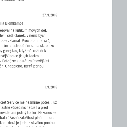
27. 9. 2016
eilla Blomkampa.
řoval na kritiku filmových děl,
hvíli četli článek, v němž bych
appie zklamal. Proč promrhal svůj
elným soustředěním se na skupinku
 gangstas, když měl režisér k
mavější herce (Hugh Jackman,
 Patel) se stokrát zajímavějšími
vání Chappieho, který jednou
1. 9. 2016
cret Service mě nesmírně potěšil, už
lastně vůbec nic netušil a před
eviděl ani jediný trailer. Nakonec se
ubala úžasná záležitost plná humoru,
kce, která je jednak skvělou poctou