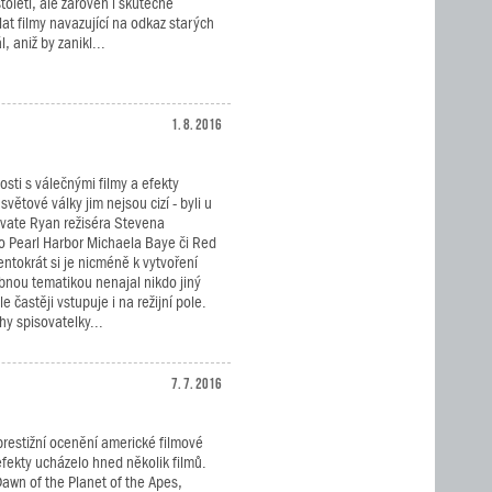
oletí, ale zároveň i skutečně
at filmy navazující na odkaz starých
, aniž by zanikl...
1. 8. 2016
sti s válečnými filmy a efekty
světové války jim nejsou cizí - byli u
rivate Ryan režiséra Stevena
ko Pearl Harbor Michaela Baye či Red
entokrát si je nicméně k vytvoření
obnou tematikou nenajal nikdo jiný
 častěji vstupuje i na režijní pole.
hy spisovatelky...
7. 7. 2016
prestižní ocenění americké filmové
efekty ucházelo hned několik filmů.
 Dawn of the Planet of the Apes,