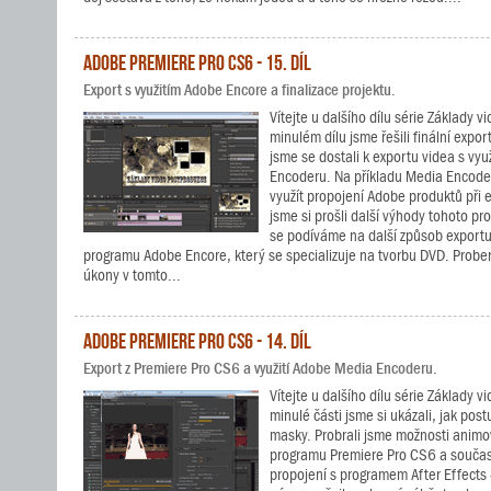
Adobe Premiere Pro CS6 - 15. díl
Export s využitím Adobe Encore a finalizace projektu.
Vítejte u dalšího dílu série Základy 
minulém dílu jsme řešili finální expo
jsme se dostali k exportu videa s vy
Encoderu. Na příkladu Media Encoderu
využít propojení Adobe produktů při
jsme si prošli další výhody tohoto p
se podíváme na další způsob exportu
programu Adobe Encore, který se specializuje na tvorbu DVD. Probere
úkony v tomto...
Adobe Premiere Pro CS6 - 14. díl
Export z Premiere Pro CS6 a využití Adobe Media Encoderu.
Vítejte u dalšího dílu série Základy 
minulé části jsme si ukázali, jak pos
masky. Probrali jsme možnosti animo
programu Premiere Pro CS6 a současn
propojení s programem After Effects 