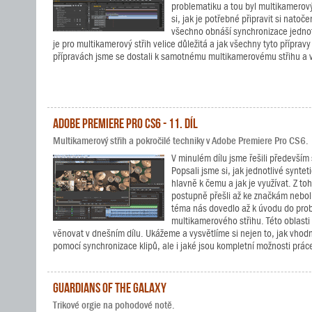
problematiku a tou byl multikamerový
si, jak je potřebné připravit si natoč
všechno obnáší synchronizace jednot
je pro multikamerový střih velice důležitá a jak všechny tyto přípravy
přípravách jsme se dostali k samotnému multikamerovému střihu a 
Adobe Premiere Pro CS6 - 11. díl
Multikamerový střih a pokročilé techniky v Adobe Premiere Pro CS6.
V minulém dílu jsme řešili především 
Popsali jsme si, jak jednotlivé synteti
hlavně k čemu a jak je využívat. Z t
postupně přešli až ke značkám nebol
téma nás dovedlo až k úvodu do pro
multikamerového střihu. Této oblasti
věnovat v dnešním dílu. Ukážeme a vysvětlíme si nejen to, jak vhodn
pomocí synchronizace klipů, ale i jaké jsou kompletní možnosti prá
Guardians of the Galaxy
Trikové orgie na pohodové notě.