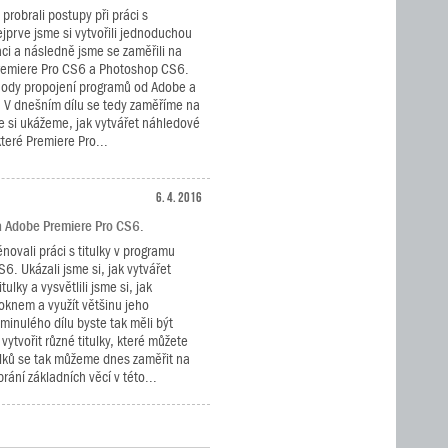
 probrali postupy při práci s
jprve jsme si vytvořili jednoduchou
aci a následně jsme se zaměřili na
remiere Pro CS6 a Photoshop CS6.
ýhody propojení programů od Adobe a
í. V dnešním dílu se tedy zaměříme na
le si ukážeme, jak vytvářet náhledové
teré Premiere Pro...
6. 4. 2016
a Adobe Premiere Pro CS6.
novali práci s titulky v programu
6. Ukázali jsme si, jak vytvářet
tulky a vysvětlili jsme si, jak
 oknem a využít většinu jeho
minulého dílu byste tak měli být
ytvořit různé titulky, které můžete
tulků se tak můžeme dnes zaměřit na
rání základních věcí v této...