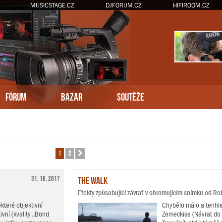
MUSICSTAGE.CZ
DJFORUM.CZ
HIFIROOM.CZ
FÓRUM
BAZAR
SOUTĚŽE
1
2
Další
31. 10. 2017
The Walk
Efekty způsobující závrať v ohromujícím snímku od R
teré objektivní
Chybělo málo a tenhle
ivní (kvality „Bond
Zemeckise (Návrat do