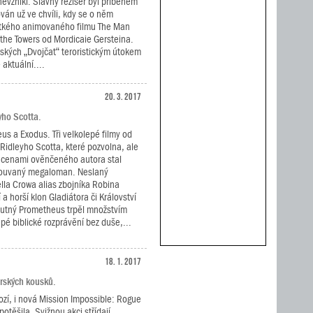
nevznikl. Slavný režisér byl příběhem
ován už ve chvíli, kdy se o něm
átkého animovaného filmu The Man
he Towers od Mordicaie Gersteina.
rských „Dvojčat“ teroristickým útokem
 aktuální....
20. 3. 2017
yho Scotta.
s a Exodus. Tři velkolepé filmy od
Ridleyho Scotta, které pozvolna, ale
 z cenami ověnčeného autora stal
ouvaný megaloman. Neslaný
la Crowa alias zbojníka Robina
 a horší klon Gladiátora či Království
hutný Prometheus trpěl množstvím
epé biblické rozprávění bez duše,...
18. 1. 2017
dérských kousků.
ozí, i nová Mission Impossible: Rogue
těšila. Svižnou akci střídají