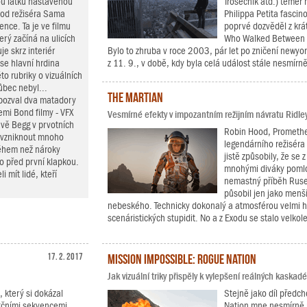
ou laťku nastavenou
Trosečník atd.) téměř 
 od režiséra Sama
Philippa Petita fascin
nce. Ta je ve filmu
poprvé dozvěděl z kr
erý začíná na ulicích
Who Walked Between t
e skrz interiér
Bylo to zhruba v roce 2003, pár let po zničení newyo
se hlavní hrdina
z 11. 9., v době, kdy byla celá událost stále nesmírně
to rubriky o vizuálních
ůbec nebyl...
The Martian
 pozval dva matadory
emi Bond filmy - VFX
Vesmírné efekty v impozantním režijním návratu Ridle
vě Begg v prvotních
Robin Hood, Prometheu
o vzniknout mnoho
legendárního režiséra 
během než nároky
jistě způsobily, že se
ho před první klapkou.
mnohými diváky poml
 mít lidé, kteří
nemastný příběh Rusel
působil jen jako menší
nebeského. Technicky dokonalý a atmosférou velmi 
scenáristických stupidit. No a z Exodu se stalo velkol
17. 2. 2017
Mission Impossible: Rogue Nation
Jak vizuální triky přispěly k vylepšení reálných kaska
, který si dokázal
Stejně jako díl předch
akčními sekvencemi.
Nation mne nesmírně po