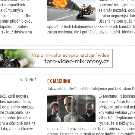
cí v nápaditých
poměrně inteligentní 
h a důmyslných
se divák neztrácí, dok
 jeho filmu - a The
naplno nejnovější dob
Tenhle příběh o dvou
Úžasné na tom je, že 
 Napoleonu Solovi
spoustu z těch krkolomných kaskadérských kousků děl
) - totiž doslova na
závan realismu, ale i patřičnou dávku napětí. Ideální 
14. 12. 2016
Ex Machina
Jak vznikala oživlá umělá inteligence pod taktovkou 
ků, kteří nebyli z
Ex Machina, režisérsk
bec nadšeni. Jistě,
scénáristy Alexe Garla
už od prvního obrázku
překvapil zatím asi ne
 mě zapůsobilo. Tak
kdy valná většina „VF
 kde pořád jen něco
výbuchů, přeplácané vi
liví a očividně totálně
rychle, že si běžný di
dálo, že celý filmový
emocionálně prázdné vlastně dílo je, přichází na scé
drama. Ex Machina je zkrátka něco jiného, film založen