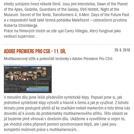
efekty ucházelo hned několik filmů. Jsou jimi Interstellar, Dawn of the Planet
of the Apes, Godzilla, Guardians of the Galaxy, třetí Hobbit, Night at the
Museum: Secret of the Tomb, Transformers 4, X-Men: Days of the Future Past
a v neposlední řadě také temná pohádka Maleficent – celovečerní prvotina
Roberta Stromberga.
Práce na filmových tricích se zde ujal Carey Villegas, který fungoval jako
vedoucí supervizor...
Adobe Premiere Pro CS6 - 11. díl
29. 6. 2016
Multikamerový střih a pokročilé techniky v Adobe Premiere Pro CS6.
V minulém dílu jsme řešili především syntetické klipy. Popsali jsme si, jak
jednotlivé syntetické klipy vytvořit a hlavně k čemu a jak je využívat. Z tohoto
tématu jsme postupně přešli až ke značkám neboli markerům a toto téma nás
dovedlo až k úvodu do problematiky multikamerového střihu. Této oblasti se
již budeme plně věnovat v dnešním dílu. Ukážeme a vysvětlíme si nejen to,
jak vhodná videa připravit pomocí synchronizace klipů, ale i jaké jsou
kompletní možnosti práce s multikamerovým...