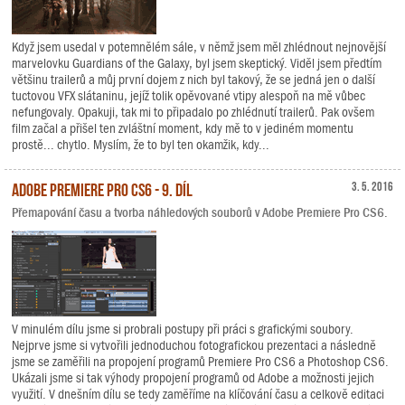
Když jsem usedal v potemnělém sále, v němž jsem měl zhlédnout nejnovější
marvelovku Guardians of the Galaxy, byl jsem skeptický. Viděl jsem předtím
většinu trailerů a můj první dojem z nich byl takový, že se jedná jen o další
tuctovou VFX slátaninu, jejíž tolik opěvované vtipy alespoň na mě vůbec
nefungovaly. Opakuji, tak mi to připadalo po zhlédnutí trailerů. Pak ovšem
film začal a přišel ten zvláštní moment, kdy mě to v jediném momentu
prostě... chytlo. Myslím, že to byl ten okamžik, kdy...
Adobe Premiere Pro CS6 - 9. díl
3. 5. 2016
Přemapování času a tvorba náhledových souborů v Adobe Premiere Pro CS6.
V minulém dílu jsme si probrali postupy při práci s grafickými soubory.
Nejprve jsme si vytvořili jednoduchou fotografickou prezentaci a následně
jsme se zaměřili na propojení programů Premiere Pro CS6 a Photoshop CS6.
Ukázali jsme si tak výhody propojení programů od Adobe a možnosti jejich
využití. V dnešním dílu se tedy zaměříme na klíčování času a celkově editaci