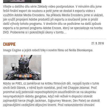
Vítejte u dalšího dílu série Základy video postprodukce. V minulém dílu jsme
řešili finální export do souboru a poté jsme se dostali k exportu videa s
využitím Adobe Media Encoderu. Na příkladu Media Encoderu jsme si ukázali,
jak využít propojení Adobe produktů při exportu a současně jsme si prošli
další výhody tohoto programu. V dnešním dílu se podíváme na další způsob
exportu a to pomocí programu Adobe Encore, který se specializuje na tvorbu
DVD. Probereme si i pokročilejší úkony v tomto...
Chappie
27. 9. 2016
Image Engine a jejich robotí triky v novém filmu od Neilla Blomkampa.
Kdyby se PiXEL.cz zaměřoval na kritiku filmových děl, nejspíš byste v tuhle
chvíli četli článek, v němž bych rozebíral, proč mě Chappie zklamal. Proč
promrhal svůj potenciál nepochopitelným soustředěním se na skupinku
nesympatických rádoby gangstas, když měl režisér k dispozici stokrát
zajímavější herce (Hugh Jackman, Sigourney Weaver, Dev Patel) se stokrát
zajímavějšími vedlejšími dějovými liniemi. Proč nekonzistentní chování