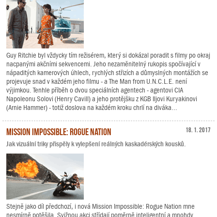
Guy Ritchie byl vždycky tím režisérem, který si dokázal poradit s filmy po okraj
nacpanými akčními sekvencemi. Jeho nezaměnitelný rukopis spočívající v
nápaditých kamerových úhlech, rychlých střizích a důmyslných montážích se
projevuje snad v každém jeho filmu - a The Man from U.N.C.L.E. není
výjimkou. Tenhle příběh o dvou speciálních agentech - agentovi CIA
Napoleonu Solovi (Henry Cavill) a jeho protějšku z KGB Iljovi Kuryakinovi
(Arnie Hammer) - totiž doslova na každém kroku chrlí na diváka...
Mission Impossible: Rogue Nation
18. 1. 2017
Jak vizuální triky přispěly k vylepšení reálných kaskadérských kousků.
Stejně jako díl předchozí, i nová Mission Impossible: Rogue Nation mne
nesmírně potěšila. Svižnou akci střídají poměrně inteligentní a mnohdy