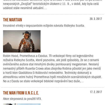
newyorských „Dvojčat“ teroristickým útokem z 11. 9., v době, kdy byla celá
událost stále nesmírně aktuální....
The Martian
20. 3. 2017
Vesmírné efekty v impozantním režijním návratu Ridleyho Scotta.
Robin Hood, Prometheus a Exodus. Tři velkolepé filmy od legendárního
režiséra Ridleyho Scotta, které pozvolna, ale jistě způsobily, že se z cenami
ověnčeného autora stal mnohými diváky pomlouvaný megaloman. Neslaný
nemastný příběh Rusella Crowa alias zbojníka Robina působil jen jako menší
a horší klon Gladiátora či Království nebeského. Technicky dokonalý a
atmosférou velmi hutný Prometheus trpěl množstvím scenáristických stupidit.
No a z Exodu se stalo velkolepé biblické rozprávění bez duše,...
The Man from U.N.C.L.E.
17. 2. 2017
Akce slepovaná za použití VFX.