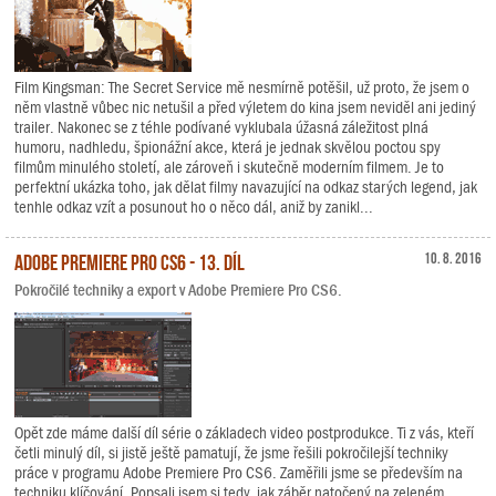
Film Kingsman: The Secret Service mě nesmírně potěšil, už proto, že jsem o
něm vlastně vůbec nic netušil a před výletem do kina jsem neviděl ani jediný
trailer. Nakonec se z téhle podívané vyklubala úžasná záležitost plná
humoru, nadhledu, špionážní akce, která je jednak skvělou poctou spy
filmům minulého století, ale zároveň i skutečně moderním filmem. Je to
perfektní ukázka toho, jak dělat filmy navazující na odkaz starých legend, jak
tenhle odkaz vzít a posunout ho o něco dál, aniž by zanikl...
Adobe Premiere Pro CS6 - 13. díl
10. 8. 2016
Pokročilé techniky a export v Adobe Premiere Pro CS6.
Opět zde máme další díl série o základech video postprodukce. Ti z vás, kteří
četli minulý díl, si jistě ještě pamatují, že jsme řešili pokročilejší techniky
práce v programu Adobe Premiere Pro CS6. Zaměřili jsme se především na
techniku klíčování. Popsali jsem si tedy, jak záběr natočený na zeleném,