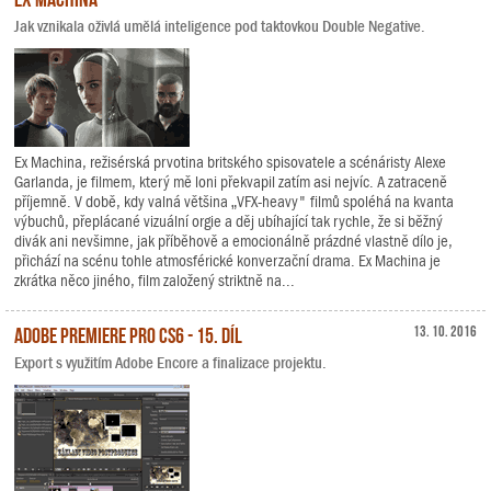
Jak vznikala oživlá umělá inteligence pod taktovkou Double Negative.
Ex Machina, režisérská prvotina britského spisovatele a scénáristy Alexe
Garlanda, je filmem, který mě loni překvapil zatím asi nejvíc. A zatraceně
příjemně. V době, kdy valná většina „VFX-heavy" filmů spoléhá na kvanta
výbuchů, přeplácané vizuální orgie a děj ubíhající tak rychle, že si běžný
divák ani nevšimne, jak příběhově a emocionálně prázdné vlastně dílo je,
přichází na scénu tohle atmosférické konverzační drama. Ex Machina je
zkrátka něco jiného, film založený striktně na...
Adobe Premiere Pro CS6 - 15. díl
13. 10. 2016
Export s využitím Adobe Encore a finalizace projektu.