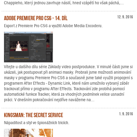
Chappieho, který jednou zavrhuje násilí, hned vzápětí ho však páchá,...
Adobe Premiere Pro CS6 - 14. díl
12. 9. 2016
Export z Premiere Pro CS6 a využití Adobe Media Encoderu.
Vítejte u dalšího dílu série Základy video postprodukce. V minulé části jsme si
ukázali, jak postupovat při animaci masky. Probrali jsme možnosti animování
masky v programu Premiere Pro CS6 a současně jsme také využili propojení s
programem After Effects - Dynamic Link, které nám umožnilo vybraný záběr
trackovat přímo v programu After Effects. Trackování zde probíhá pomocí
automatické funkce Tracker, která za vhodných podmínek velice usnadní
práci. V dnešním pokračování nejdříve navážeme na...
Kingsman: The Secret Service
1. 9. 2016
Nápaditost a styl ve špionážních tricích.