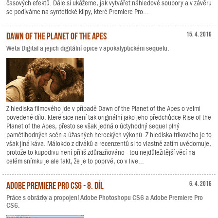
časových efektů. Dále si ukážeme, jak vytvářet náhledové soubory a v závěru
se podíváme na syntetické klipy, které Premiere Pro...
Dawn of the Planet of the Apes
15. 4. 2016
Weta Digital a jejich digitální opice v apokalyptickém sequelu.
Z hlediska filmového jde v případě Dawn of the Planet of the Apes o velmi
povedené dílo, které sice není tak originální jako jeho předchůdce Rise of the
Planet of the Apes, přesto se však jedná o úctyhodný sequel plný
pamětihodných scén a úžasných hereckých výkonů. Z hlediska trikového je to
však jiná káva. Málokdo z diváků a recenzentů si to vlastně zatím uvědomuje,
protože to kupodivu není příliš zdůrazňováno - tou nejdůležitější věcí na
celém snímku je ale fakt, že je to poprvé, co v live...
Adobe Premiere Pro CS6 - 8. díl
6. 4. 2016
Práce s obrázky a propojení Adobe Photoshopu CS6 a Adobe Premiere Pro
CS6.