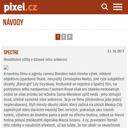
Návody
Server o natáčení a zpracování videa
1
2
Další
Spectre
31. 10. 2017
Neviditelné střihy v úžasné intro sekvenci.
K novému filmu o agentu Jamesi Bondovi mám mnoho výtek, některé
objektivní (zpackané finále, nevyužitý Christopher Waltz), jiné ryze subjektivní
(kvality „Bond girl“ Léy Seydoux). Rozhodně se nejedná o špatný film, na
pomyslnou laťku nastavenou Casinem Royal však ani zdaleka nedosahuje.
Jedno se však snímku od režiséra Sama Mendese upřít nedá - jeho strhující
úvod, včetně samotné intro sekvence. Ta je ve filmu předvedena jako jediný
nepřerušovaný, čtyři minuty dlouhý záběr, který začíná na ulicích Mexico City
zaplněných lidmi slavícími mexický Den mrtvých, pokračuje skrz interiér
hotelu, výtahem do druhého patra a poté na střechu budovy, odkud se hlavní
hrdina pokusí zneškodnit záporáka Marca Sciarru. A vy, pravidelní čtenáři
této rubriky o vizuálních efektech, už asi tušíte, že ten záběr ve skutečnosti