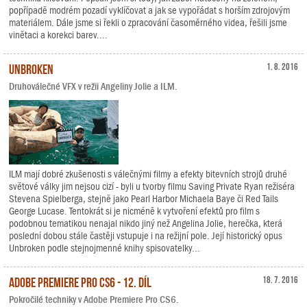
popřípadě modrém pozadí vyklíčovat a jak se vypořádat s horším zdrojovým
materiálem. Dále jsme si řekli o zpracování časoměrného videa, řešili jsme
vinětaci a korekci barev....
Unbroken
1. 8. 2016
Druhoválečné VFX v režii Angeliny Jolie a ILM.
ILM mají dobré zkušenosti s válečnými filmy a efekty bitevních strojů druhé
světové války jim nejsou cizí - byli u tvorby filmu Saving Private Ryan režiséra
Stevena Spielberga, stejně jako Pearl Harbor Michaela Baye či Red Tails
George Lucase. Tentokrát si je nicméně k vytvoření efektů pro film s
podobnou tematikou nenajal nikdo jiný než Angelina Jolie, herečka, která
poslední dobou stále častěji vstupuje i na režijní pole. Její historický opus
Unbroken podle stejnojmenné knihy spisovatelky...
Adobe Premiere Pro CS6 - 12. díl
18. 7. 2016
Pokročilé techniky v Adobe Premiere Pro CS6.