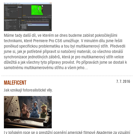
Máme tady další díl, ve kterém se dnes budeme zabírat pokročilejšími
technikami, které Premiere Pro CS6 umožňuje. V minulém dílu jsme řešili
poněkud specifickou problematiku a tou byl multikamerový střih. Předvedli
jsme si, jak je potřebné připravit si natočený materiál, co všechno obnáší
synchronizace jednotlivých záběrů, která je pro multikamerový střih velice
důležitá a jak všechny tyto přípravy provést. Po přípravách jsme se dostali k
samotnému multikamerovému střihu a všem jeho...
Maleficent
7. 7. 2016
Jak vznikají fotorealistické víly.
I v loňském roce se o prestižní ocenění americké filmové Akademie za vizuální