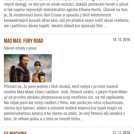
vtipné dialogy, ve kterých se divák neztrácí, dokáže postavám fandit a užívat
si tak naplno nejnovější dobrodružství agenta Ethana Hunta. Úžasné na tom
je, že nestárnoucí borec Tom Cruise si spoustu z těch krkolomných
kaskadérských kousků dělal sám, což jim přidává nejen svěží závan realismu,
ale i patřičnou dávku napětí. Ideální základ pro špionský film....
Mad Max: Fury Road
14. 12. 2016
Šílené efekty v praxi.
Přiznám se, že jsem jedním z těch diváků, kteří nebyli z prvních trailerů
nového Mad Maxe vůbec nadšeni. Jistě, filmové umění, s jakým Frank Miller
už od prvního obrázku představoval svoji neotřelou vizi, na mě zapůsobilo.
Tak nějak jsem ale nebyl nadšen z filmu, kde pořád jen něco vybuchovalo,
všichni byli špinaví, oškliví a očividně totálně blázniví (viz týpek hrající na
plamenometnou kytaru) a ke všemu se zdálo, že celý filmový děj sestává z
toho, že někam jedou a u toho se hrozně řežou....
Ex Machina
21. 11. 2016