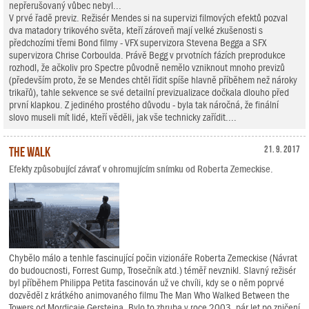
nepřerušovaný vůbec nebyl...
V prvé řadě previz. Režisér Mendes si na supervizi filmových efektů pozval
dva matadory trikového světa, kteří zároveň mají velké zkušenosti s
předchozími třemi Bond filmy - VFX supervizora Stevena Begga a SFX
supervizora Chrise Corboulda. Právě Begg v prvotních fázích preprodukce
rozhodl, že ačkoliv pro Spectre původně nemělo vzniknout mnoho previzů
(především proto, že se Mendes chtěl řídit spíše hlavně příběhem než nároky
trikařů), tahle sekvence se své detailní previzualizace dočkala dlouho před
první klapkou. Z jediného prostého důvodu - byla tak náročná, že finální
slovo museli mít lidé, kteří věděli, jak vše technicky zařídit....
The Walk
21. 9. 2017
Efekty způsobující závrať v ohromujícím snímku od Roberta Zemeckise.
Chybělo málo a tenhle fascinující počin vizionáře Roberta Zemeckise (Návrat
do budoucnosti, Forrest Gump, Trosečník atd.) téměř nevznikl. Slavný režisér
byl příběhem Philippa Petita fascinován už ve chvíli, kdy se o něm poprvé
dozvěděl z krátkého animovaného filmu The Man Who Walked Between the
Towers od Mordicaie Gersteina. Bylo to zhruba v roce 2003, pár let po zničení