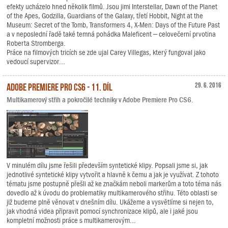
efekty ucházelo hned několik filmů. Jsou jimi Interstellar, Dawn of the Planet
of the Apes, Godzilla, Guardians of the Galaxy, třetí Hobbit, Night at the
Museum: Secret of the Tomb, Transformers 4, X-Men: Days of the Future Past
a v neposlední řadě také temná pohádka Maleficent – celovečerní prvotina
Roberta Stromberga.
Práce na filmových tricích se zde ujal Carey Villegas, který fungoval jako
vedoucí supervizor...
Adobe Premiere Pro CS6 - 11. díl
29. 6. 2016
Multikamerový střih a pokročilé techniky v Adobe Premiere Pro CS6.
V minulém dílu jsme řešili především syntetické klipy. Popsali jsme si, jak
jednotlivé syntetické klipy vytvořit a hlavně k čemu a jak je využívat. Z tohoto
tématu jsme postupně přešli až ke značkám neboli markerům a toto téma nás
dovedlo až k úvodu do problematiky multikamerového střihu. Této oblasti se
již budeme plně věnovat v dnešním dílu. Ukážeme a vysvětlíme si nejen to,
jak vhodná videa připravit pomocí synchronizace klipů, ale i jaké jsou
kompletní možnosti práce s multikamerovým...