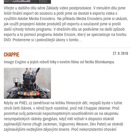
Vítejte u dalšího dílu série Základy video postprodukce. V minulém dílu jsme
řešili finální export do souboru a poté jsme se dostali k exportu videa s
využitím Adobe Media Encoderu. Na příkladu Media Encoderu jsme si ukázali,
jak využít propojení Adobe produktů při exportu a současně jsme si prošli
další výhody tohoto programu. V dnešním dílu se podíváme na další způsob
exportu a to pomocí programu Adobe Encore, který se specializuje na tvorbu
DVD. Probereme si i pokročilejší úkony v tomto...
Chappie
27. 9. 2016
Image Engine a jejich robotí triky v novém filmu od Neilla Blomkampa.
Kdyby se PiXEL.cz zaměřoval na kritiku filmových děl, nejspíš byste v tuhle
chvíli četli článek, v němž bych rozebíral, proč mě Chappie zklamal. Proč
promrhal svůj potenciál nepochopitelným soustředěním se na skupinku
nesympatických rádoby gangstas, když měl režisér k dispozici stokrát
zajímavější herce (Hugh Jackman, Sigourney Weaver, Dev Patel) se stokrát
zajímavějšími vedlejšími dějovými liniemi. Proč nekonzistentní chování