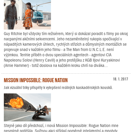
Guy Ritchie byl vždycky tím režisérem, který si dokázal poradit s filmy po okraj
nacpanými akčními sekvencemi. Jeho nezaměnitelný rukopis spočívající v
nápaditých kamerových úhlech, rychlých střizích a důmyslných montážích se
projevuje snad v každém jeho filmu - a The Man from U.N.C.L.E. není
výjimkou. Tenhle příběh o dvou speciálních agentech - agentovi CIA
Napoleonu Solovi (Henry Cavill) a jeho protějšku z KGB Iljovi Kuryakinovi
(Arnie Hammer) - totiž doslova na každém kroku chrlí na diváka...
Mission Impossible: Rogue Nation
18. 1. 2017
Jak vizuální triky přispěly k vylepšení reálných kaskadérských kousků.
Stejně jako díl předchozí, i nová Mission Impossible: Rogue Nation mne
nesmírně potěšila. Svižnou akci střídají poměrně inteligentní a mnohdy