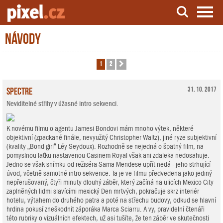
Návody
Server o natáčení a zpracování videa
1
2
Další
Spectre
31. 10. 2017
Neviditelné střihy v úžasné intro sekvenci.
K novému filmu o agentu Jamesi Bondovi mám mnoho výtek, některé
objektivní (zpackané finále, nevyužitý Christopher Waltz), jiné ryze subjektivní
(kvality „Bond girl“ Léy Seydoux). Rozhodně se nejedná o špatný film, na
pomyslnou laťku nastavenou Casinem Royal však ani zdaleka nedosahuje.
Jedno se však snímku od režiséra Sama Mendese upřít nedá - jeho strhující
úvod, včetně samotné intro sekvence. Ta je ve filmu předvedena jako jediný
nepřerušovaný, čtyři minuty dlouhý záběr, který začíná na ulicích Mexico City
zaplněných lidmi slavícími mexický Den mrtvých, pokračuje skrz interiér
hotelu, výtahem do druhého patra a poté na střechu budovy, odkud se hlavní
hrdina pokusí zneškodnit záporáka Marca Sciarru. A vy, pravidelní čtenáři
této rubriky o vizuálních efektech, už asi tušíte, že ten záběr ve skutečnosti