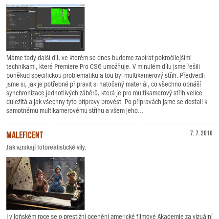
Máme tady další díl, ve kterém se dnes budeme zabírat pokročilejšími
technikami, které Premiere Pro CS6 umožňuje. V minulém dílu jsme řešili
poněkud specifickou problematiku a tou byl multikamerový střih. Předvedli
jsme si, jak je potřebné připravit si natočený materiál, co všechno obnáší
synchronizace jednotlivých záběrů, která je pro multikamerový střih velice
důležitá a jak všechny tyto přípravy provést. Po přípravách jsme se dostali k
samotnému multikamerovému střihu a všem jeho...
Maleficent
7. 7. 2016
Jak vznikají fotorealistické víly.
I v loňském roce se o prestižní ocenění americké filmové Akademie za vizuální