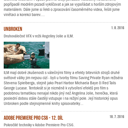
popřípadě modrém pozadí vyklíčovat a jak se vypořádat s horším zdrojovým
materiálem. Dále jsme si řekli o zpracování časoměrného videa, řešili jsme
vinětaci a korekci barev....
Unbroken
1. 8. 2016
Druhoválečné VFX v režii Angeliny Jolie a ILM.
ILM mají dobré zkušenosti s válečnými filmy a efekty bitevních strojů druhé
světové války jim nejsou cizí - byli u tvorby filmu Saving Private Ryan režiséra
Stevena Spielberga, stejně jako Pearl Harbor Michaela Baye či Red Tails
George Lucase. Tentokrát si je nicméně k vytvoření efektů pro film s
podobnou tematikou nenajal nikdo jiný než Angelina Jolie, herečka, která
poslední dobou stále častěji vstupuje i na režijní pole. Její historický opus
Unbroken podle stejnojmenné knihy spisovatelky...
Adobe Premiere Pro CS6 - 12. díl
18. 7. 2016
Pokročilé techniky v Adobe Premiere Pro CS6.