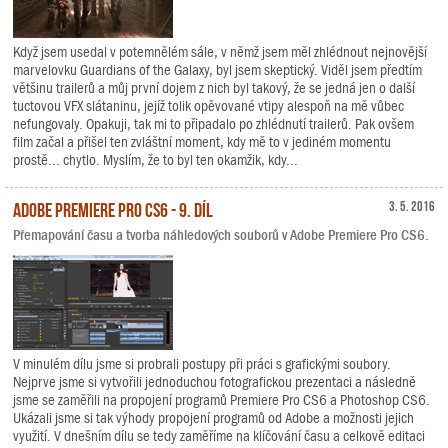
Když jsem usedal v potemnělém sále, v němž jsem měl zhlédnout nejnovější
marvelovku Guardians of the Galaxy, byl jsem skeptický. Viděl jsem předtím
většinu trailerů a můj první dojem z nich byl takový, že se jedná jen o další
tuctovou VFX slátaninu, jejíž tolik opěvované vtipy alespoň na mě vůbec
nefungovaly. Opakuji, tak mi to připadalo po zhlédnutí trailerů. Pak ovšem
film začal a přišel ten zvláštní moment, kdy mě to v jediném momentu
prostě... chytlo. Myslím, že to byl ten okamžik, kdy...
Adobe Premiere Pro CS6 - 9. díl
3. 5. 2016
Přemapování času a tvorba náhledových souborů v Adobe Premiere Pro CS6.
V minulém dílu jsme si probrali postupy při práci s grafickými soubory.
Nejprve jsme si vytvořili jednoduchou fotografickou prezentaci a následně
jsme se zaměřili na propojení programů Premiere Pro CS6 a Photoshop CS6.
Ukázali jsme si tak výhody propojení programů od Adobe a možnosti jejich
využití. V dnešním dílu se tedy zaměříme na klíčování času a celkově editaci