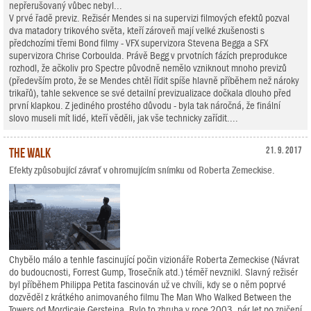
nepřerušovaný vůbec nebyl...
V prvé řadě previz. Režisér Mendes si na supervizi filmových efektů pozval
dva matadory trikového světa, kteří zároveň mají velké zkušenosti s
předchozími třemi Bond filmy - VFX supervizora Stevena Begga a SFX
supervizora Chrise Corboulda. Právě Begg v prvotních fázích preprodukce
rozhodl, že ačkoliv pro Spectre původně nemělo vzniknout mnoho previzů
(především proto, že se Mendes chtěl řídit spíše hlavně příběhem než nároky
trikařů), tahle sekvence se své detailní previzualizace dočkala dlouho před
první klapkou. Z jediného prostého důvodu - byla tak náročná, že finální
slovo museli mít lidé, kteří věděli, jak vše technicky zařídit....
The Walk
21. 9. 2017
Efekty způsobující závrať v ohromujícím snímku od Roberta Zemeckise.
Chybělo málo a tenhle fascinující počin vizionáře Roberta Zemeckise (Návrat
do budoucnosti, Forrest Gump, Trosečník atd.) téměř nevznikl. Slavný režisér
byl příběhem Philippa Petita fascinován už ve chvíli, kdy se o něm poprvé
dozvěděl z krátkého animovaného filmu The Man Who Walked Between the
Towers od Mordicaie Gersteina. Bylo to zhruba v roce 2003, pár let po zničení