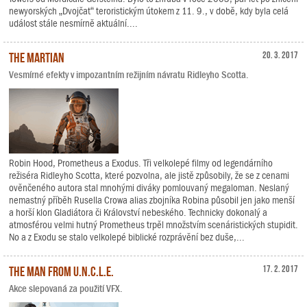
newyorských „Dvojčat“ teroristickým útokem z 11. 9., v době, kdy byla celá
událost stále nesmírně aktuální....
The Martian
20. 3. 2017
Vesmírné efekty v impozantním režijním návratu Ridleyho Scotta.
Robin Hood, Prometheus a Exodus. Tři velkolepé filmy od legendárního
režiséra Ridleyho Scotta, které pozvolna, ale jistě způsobily, že se z cenami
ověnčeného autora stal mnohými diváky pomlouvaný megaloman. Neslaný
nemastný příběh Rusella Crowa alias zbojníka Robina působil jen jako menší
a horší klon Gladiátora či Království nebeského. Technicky dokonalý a
atmosférou velmi hutný Prometheus trpěl množstvím scenáristických stupidit.
No a z Exodu se stalo velkolepé biblické rozprávění bez duše,...
The Man from U.N.C.L.E.
17. 2. 2017
Akce slepovaná za použití VFX.