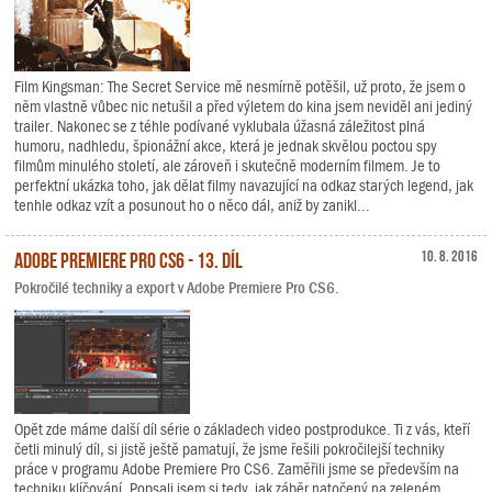
Film Kingsman: The Secret Service mě nesmírně potěšil, už proto, že jsem o
něm vlastně vůbec nic netušil a před výletem do kina jsem neviděl ani jediný
trailer. Nakonec se z téhle podívané vyklubala úžasná záležitost plná
humoru, nadhledu, špionážní akce, která je jednak skvělou poctou spy
filmům minulého století, ale zároveň i skutečně moderním filmem. Je to
perfektní ukázka toho, jak dělat filmy navazující na odkaz starých legend, jak
tenhle odkaz vzít a posunout ho o něco dál, aniž by zanikl...
Adobe Premiere Pro CS6 - 13. díl
10. 8. 2016
Pokročilé techniky a export v Adobe Premiere Pro CS6.
Opět zde máme další díl série o základech video postprodukce. Ti z vás, kteří
četli minulý díl, si jistě ještě pamatují, že jsme řešili pokročilejší techniky
práce v programu Adobe Premiere Pro CS6. Zaměřili jsme se především na
techniku klíčování. Popsali jsem si tedy, jak záběr natočený na zeleném,