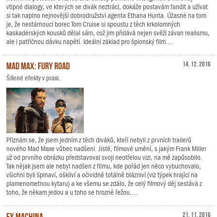
vtipné dialogy, ve kterých se divák neztrácí, dokáže postavám fandit a užívat
si tak naplno nejnovější dobrodružství agenta Ethana Hunta. Úžasné na tom
je, že nestárnoucí borec Tom Cruise si spoustu z těch krkolomných
kaskadérských kousků dělal sám, což jim přidává nejen svěží závan realismu,
ale i patřičnou dávku napětí. Ideální základ pro špionský film....
Mad Max: Fury Road
14. 12. 2016
Šílené efekty v praxi.
Přiznám se, že jsem jedním z těch diváků, kteří nebyli z prvních trailerů
nového Mad Maxe vůbec nadšeni. Jistě, filmové umění, s jakým Frank Miller
už od prvního obrázku představoval svoji neotřelou vizi, na mě zapůsobilo.
Tak nějak jsem ale nebyl nadšen z filmu, kde pořád jen něco vybuchovalo,
všichni byli špinaví, oškliví a očividně totálně blázniví (viz týpek hrající na
plamenometnou kytaru) a ke všemu se zdálo, že celý filmový děj sestává z
toho, že někam jedou a u toho se hrozně řežou....
Ex Machina
21. 11. 2016