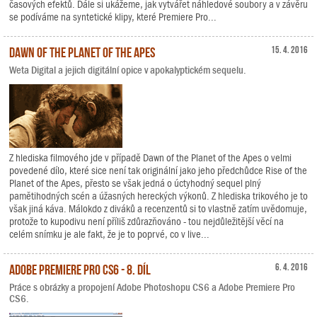
časových efektů. Dále si ukážeme, jak vytvářet náhledové soubory a v závěru
se podíváme na syntetické klipy, které Premiere Pro...
Dawn of the Planet of the Apes
15. 4. 2016
Weta Digital a jejich digitální opice v apokalyptickém sequelu.
Z hlediska filmového jde v případě Dawn of the Planet of the Apes o velmi
povedené dílo, které sice není tak originální jako jeho předchůdce Rise of the
Planet of the Apes, přesto se však jedná o úctyhodný sequel plný
pamětihodných scén a úžasných hereckých výkonů. Z hlediska trikového je to
však jiná káva. Málokdo z diváků a recenzentů si to vlastně zatím uvědomuje,
protože to kupodivu není příliš zdůrazňováno - tou nejdůležitější věcí na
celém snímku je ale fakt, že je to poprvé, co v live...
Adobe Premiere Pro CS6 - 8. díl
6. 4. 2016
Práce s obrázky a propojení Adobe Photoshopu CS6 a Adobe Premiere Pro
CS6.