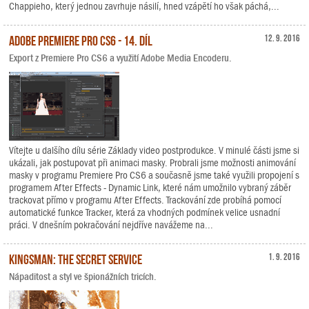
Chappieho, který jednou zavrhuje násilí, hned vzápětí ho však páchá,...
Adobe Premiere Pro CS6 - 14. díl
12. 9. 2016
Export z Premiere Pro CS6 a využití Adobe Media Encoderu.
Vítejte u dalšího dílu série Základy video postprodukce. V minulé části jsme si
ukázali, jak postupovat při animaci masky. Probrali jsme možnosti animování
masky v programu Premiere Pro CS6 a současně jsme také využili propojení s
programem After Effects - Dynamic Link, které nám umožnilo vybraný záběr
trackovat přímo v programu After Effects. Trackování zde probíhá pomocí
automatické funkce Tracker, která za vhodných podmínek velice usnadní
práci. V dnešním pokračování nejdříve navážeme na...
Kingsman: The Secret Service
1. 9. 2016
Nápaditost a styl ve špionážních tricích.