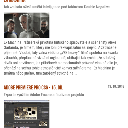
Jak vznikala oživlá umělá inteligence pod taktovkou Double Negative.
Ex Machina, režisérská prvotina britského spisovatele a scénáristy Alexe
Garlanda, je filmem, který mě loni překvapil zatím asi nejvíc. A zatraceně
příjemně. V době, kdy valná většina „VFX-heavy" filmů spoléhá na kvanta
výbuchů, přeplácané vizuální orgie a děj ubíhající tak rychle, že si běžný
divák ani nevšimne, jak příběhově a emocionálně prázdné vlastně dílo je,
přichází na scénu tohle atmosférické konverzační drama. Ex Machina je
zkrátka něco jiného, film založený striktně na...
Adobe Premiere Pro CS6 - 15. díl
13. 10. 2016
Export s využitím Adobe Encore a finalizace projektu.