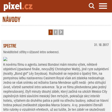
Návody
Server o natáčení a zpracování videa
1
2
Další
Spectre
31. 10. 2017
Neviditelné střihy v úžasné intro sekvenci.
K novému filmu o agentu Jamesi Bondovi mám mnoho výtek, některé
objektivní (zpackané finále, nevyužitý Christopher Waltz), jiné ryze subjektivní
(kvality „Bond girl“ Léy Seydoux). Rozhodně se nejedná o špatný film, na
pomyslnou laťku nastavenou Casinem Royal však ani zdaleka nedosahuje.
Jedno se však snímku od režiséra Sama Mendese upřít nedá - jeho strhující
úvod, včetně samotné intro sekvence. Ta je ve filmu předvedena jako jediný
nepřerušovaný, čtyři minuty dlouhý záběr, který začíná na ulicích Mexico City
zaplněných lidmi slavícími mexický Den mrtvých, pokračuje skrz interiér
hotelu, výtahem do druhého patra a poté na střechu budovy, odkud se hlavní
hrdina pokusí zneškodnit záporáka Marca Sciarru. A vy, pravidelní čtenáři
této rubriky o vizuálních efektech, už asi tušíte, že ten záběr ve skutečnosti