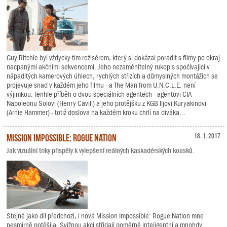
Guy Ritchie byl vždycky tím režisérem, který si dokázal poradit s filmy po okraj
nacpanými akčními sekvencemi. Jeho nezaměnitelný rukopis spočívající v
nápaditých kamerových úhlech, rychlých střizích a důmyslných montážích se
projevuje snad v každém jeho filmu - a The Man from U.N.C.L.E. není
výjimkou. Tenhle příběh o dvou speciálních agentech - agentovi CIA
Napoleonu Solovi (Henry Cavill) a jeho protějšku z KGB Iljovi Kuryakinovi
(Arnie Hammer) - totiž doslova na každém kroku chrlí na diváka...
Mission Impossible: Rogue Nation
18. 1. 2017
Jak vizuální triky přispěly k vylepšení reálných kaskadérských kousků.
Stejně jako díl předchozí, i nová Mission Impossible: Rogue Nation mne
nesmírně potěšila. Svižnou akci střídají poměrně inteligentní a mnohdy