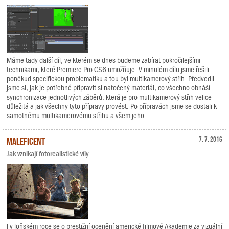
Máme tady další díl, ve kterém se dnes budeme zabírat pokročilejšími
technikami, které Premiere Pro CS6 umožňuje. V minulém dílu jsme řešili
poněkud specifickou problematiku a tou byl multikamerový střih. Předvedli
jsme si, jak je potřebné připravit si natočený materiál, co všechno obnáší
synchronizace jednotlivých záběrů, která je pro multikamerový střih velice
důležitá a jak všechny tyto přípravy provést. Po přípravách jsme se dostali k
samotnému multikamerovému střihu a všem jeho...
Maleficent
7. 7. 2016
Jak vznikají fotorealistické víly.
I v loňském roce se o prestižní ocenění americké filmové Akademie za vizuální