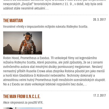
newyorských „Dvojčat“ teroristickým útokem z 11. 9., v době, kdy byla celá
událost stále nesmírně aktuální....
The Martian
20. 3. 2017
Vesmírné efekty v impozantním režijním návratu Ridleyho Scotta.
Robin Hood, Prometheus a Exodus. Tři velkolepé filmy od legendárního
režiséra Ridleyho Scotta, které pozvolna, ale jistě způsobily, že se z cenami
ověnčeného autora stal mnohými diváky pomlouvaný megaloman. Neslaný
nemastný příběh Rusella Crowa alias zbojníka Robina působil jen jako menší
a horší klon Gladiátora či Království nebeského. Technicky dokonalý a
atmosférou velmi hutný Prometheus trpěl množstvím scenáristických stupidit.
No a z Exodu se stalo velkolepé biblické rozprávění bez duše,...
The Man from U.N.C.L.E.
17. 2. 2017
Akce slepovaná za použití VFX.