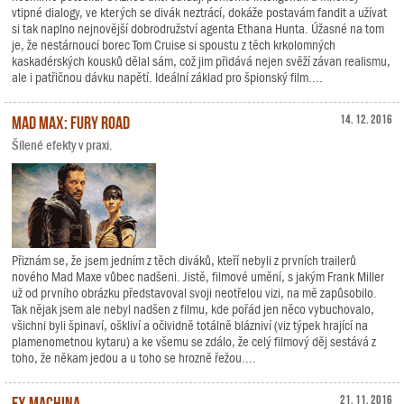
vtipné dialogy, ve kterých se divák neztrácí, dokáže postavám fandit a užívat
si tak naplno nejnovější dobrodružství agenta Ethana Hunta. Úžasné na tom
je, že nestárnoucí borec Tom Cruise si spoustu z těch krkolomných
kaskadérských kousků dělal sám, což jim přidává nejen svěží závan realismu,
ale i patřičnou dávku napětí. Ideální základ pro špionský film....
Mad Max: Fury Road
14. 12. 2016
Šílené efekty v praxi.
Přiznám se, že jsem jedním z těch diváků, kteří nebyli z prvních trailerů
nového Mad Maxe vůbec nadšeni. Jistě, filmové umění, s jakým Frank Miller
už od prvního obrázku představoval svoji neotřelou vizi, na mě zapůsobilo.
Tak nějak jsem ale nebyl nadšen z filmu, kde pořád jen něco vybuchovalo,
všichni byli špinaví, oškliví a očividně totálně blázniví (viz týpek hrající na
plamenometnou kytaru) a ke všemu se zdálo, že celý filmový děj sestává z
toho, že někam jedou a u toho se hrozně řežou....
Ex Machina
21. 11. 2016