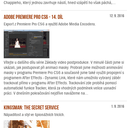
Chappieho, který jednou zavrhuje násilí, hned vzápětí ho však páchá,...
Adobe Premiere Pro CS6 - 14. díl
12. 9. 2016
Export z Premiere Pro CS6 a využití Adobe Media Encoderu.
Vítejte u dalšího dílu série Základy video postprodukce. V minulé části jsme si
ukázali, jak postupovat při animaci masky. Probrali jsme možnosti animování
masky v programu Premiere Pro CS6 a současně jsme také využili propojení s
programem After Effects - Dynamic Link, které nám umožnilo vybraný záběr
trackovat přímo v programu After Effects. Trackování zde probíhá pomocí
automatické funkce Tracker, která za vhodných podmínek velice usnadní
práci. V dnešním pokračování nejdříve navážeme na...
Kingsman: The Secret Service
1. 9. 2016
Nápaditost a styl ve špionážních tricích.