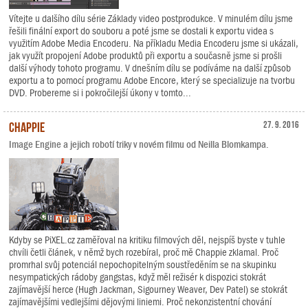
Vítejte u dalšího dílu série Základy video postprodukce. V minulém dílu jsme
řešili finální export do souboru a poté jsme se dostali k exportu videa s
využitím Adobe Media Encoderu. Na příkladu Media Encoderu jsme si ukázali,
jak využít propojení Adobe produktů při exportu a současně jsme si prošli
další výhody tohoto programu. V dnešním dílu se podíváme na další způsob
exportu a to pomocí programu Adobe Encore, který se specializuje na tvorbu
DVD. Probereme si i pokročilejší úkony v tomto...
Chappie
27. 9. 2016
Image Engine a jejich robotí triky v novém filmu od Neilla Blomkampa.
Kdyby se PiXEL.cz zaměřoval na kritiku filmových děl, nejspíš byste v tuhle
chvíli četli článek, v němž bych rozebíral, proč mě Chappie zklamal. Proč
promrhal svůj potenciál nepochopitelným soustředěním se na skupinku
nesympatických rádoby gangstas, když měl režisér k dispozici stokrát
zajímavější herce (Hugh Jackman, Sigourney Weaver, Dev Patel) se stokrát
zajímavějšími vedlejšími dějovými liniemi. Proč nekonzistentní chování