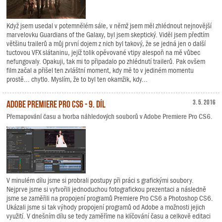
Když jsem usedal v potemnělém sále, v němž jsem měl zhlédnout nejnovější
marvelovku Guardians of the Galaxy, byl jsem skeptický. Viděl jsem předtím
většinu trailerů a můj první dojem z nich byl takový, že se jedná jen o další
tuctovou VFX slátaninu, jejíž tolik opěvované vtipy alespoň na mě vůbec
nefungovaly. Opakuji, tak mi to připadalo po zhlédnutí trailerů. Pak ovšem
film začal a přišel ten zvláštní moment, kdy mě to v jediném momentu
prostě... chytlo. Myslím, že to byl ten okamžik, kdy...
Adobe Premiere Pro CS6 - 9. díl
3. 5. 2016
Přemapování času a tvorba náhledových souborů v Adobe Premiere Pro CS6.
V minulém dílu jsme si probrali postupy při práci s grafickými soubory.
Nejprve jsme si vytvořili jednoduchou fotografickou prezentaci a následně
jsme se zaměřili na propojení programů Premiere Pro CS6 a Photoshop CS6.
Ukázali jsme si tak výhody propojení programů od Adobe a možnosti jejich
využití. V dnešním dílu se tedy zaměříme na klíčování času a celkově editaci