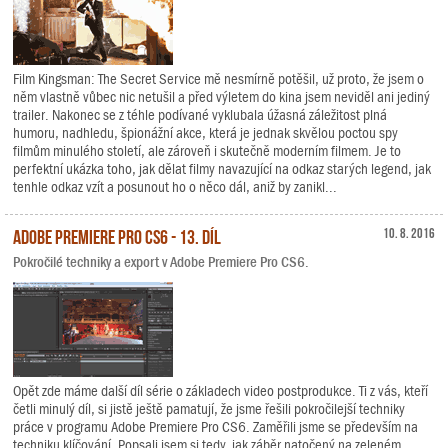
Film Kingsman: The Secret Service mě nesmírně potěšil, už proto, že jsem o
něm vlastně vůbec nic netušil a před výletem do kina jsem neviděl ani jediný
trailer. Nakonec se z téhle podívané vyklubala úžasná záležitost plná
humoru, nadhledu, špionážní akce, která je jednak skvělou poctou spy
filmům minulého století, ale zároveň i skutečně moderním filmem. Je to
perfektní ukázka toho, jak dělat filmy navazující na odkaz starých legend, jak
tenhle odkaz vzít a posunout ho o něco dál, aniž by zanikl...
Adobe Premiere Pro CS6 - 13. díl
10. 8. 2016
Pokročilé techniky a export v Adobe Premiere Pro CS6.
Opět zde máme další díl série o základech video postprodukce. Ti z vás, kteří
četli minulý díl, si jistě ještě pamatují, že jsme řešili pokročilejší techniky
práce v programu Adobe Premiere Pro CS6. Zaměřili jsme se především na
techniku klíčování. Popsali jsem si tedy, jak záběr natočený na zeleném,