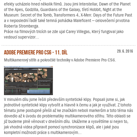
efekty ucházelo hned několik filmů. Jsou jimi Interstellar, Dawn of the Planet
of the Apes, Godzilla, Guardians of the Galaxy, třetí Hobbit, Night at the
Museum: Secret of the Tomb, Transformers 4, X-Men: Days of the Future Past
a v neposlední řadě také temná pohádka Maleficent – celovečerní prvotina
Roberta Stromberga.
Práce na filmových tricích se zde ujal Carey Villegas, který fungoval jako
vedoucí supervizor...
Adobe Premiere Pro CS6 - 11. díl
29. 6. 2016
Multikamerový střih a pokročilé techniky v Adobe Premiere Pro CS6.
V minulém dílu jsme řešili především syntetické klipy. Popsali jsme si, jak
jednotlivé syntetické klipy vytvořit a hlavně k čemu a jak je využívat. Z tohoto
tématu jsme postupně přešli až ke značkám neboli markerům a toto téma nás
dovedlo až k úvodu do problematiky multikamerového střihu. Této oblasti se
již budeme plně věnovat v dnešním dílu. Ukážeme a vysvětlíme si nejen to,
jak vhodná videa připravit pomocí synchronizace klipů, ale i jaké jsou
kompletní možnosti práce s multikamerovým...