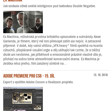
Jak vznikala oživlá umělá inteligence pod taktovkou Double Negative.
Ex Machina, režisérská prvotina britského spisovatele a scénáristy Alexe
Garlanda, je filmem, který mě loni překvapil zatím asi nejvíc. A zatraceně
příjemně. V době, kdy valná většina „VFX-heavy" filmů spoléhá na kvanta
výbuchů, přeplácané vizuální orgie a děj ubíhající tak rychle, že si běžný
divák ani nevšimne, jak příběhově a emocionálně prázdné vlastně dílo je,
přichází na scénu tohle atmosférické konverzační drama. Ex Machina je
zkrátka něco jiného, film založený striktně na...
Adobe Premiere Pro CS6 - 15. díl
13. 10. 2016
Export s využitím Adobe Encore a finalizace projektu.