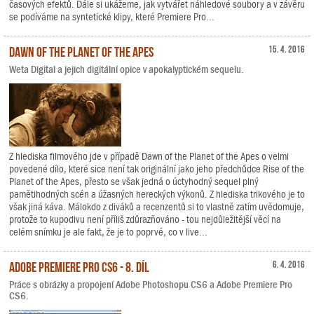
časových efektů. Dále si ukážeme, jak vytvářet náhledové soubory a v závěru
se podíváme na syntetické klipy, které Premiere Pro...
Dawn of the Planet of the Apes
15. 4. 2016
Weta Digital a jejich digitální opice v apokalyptickém sequelu.
Z hlediska filmového jde v případě Dawn of the Planet of the Apes o velmi
povedené dílo, které sice není tak originální jako jeho předchůdce Rise of the
Planet of the Apes, přesto se však jedná o úctyhodný sequel plný
pamětihodných scén a úžasných hereckých výkonů. Z hlediska trikového je to
však jiná káva. Málokdo z diváků a recenzentů si to vlastně zatím uvědomuje,
protože to kupodivu není příliš zdůrazňováno - tou nejdůležitější věcí na
celém snímku je ale fakt, že je to poprvé, co v live...
Adobe Premiere Pro CS6 - 8. díl
6. 4. 2016
Práce s obrázky a propojení Adobe Photoshopu CS6 a Adobe Premiere Pro
CS6.