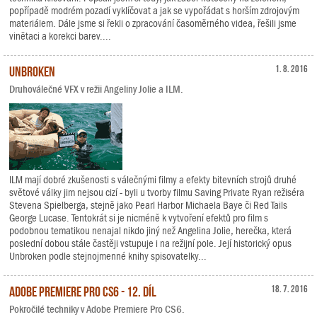
popřípadě modrém pozadí vyklíčovat a jak se vypořádat s horším zdrojovým
materiálem. Dále jsme si řekli o zpracování časoměrného videa, řešili jsme
vinětaci a korekci barev....
Unbroken
1. 8. 2016
Druhoválečné VFX v režii Angeliny Jolie a ILM.
ILM mají dobré zkušenosti s válečnými filmy a efekty bitevních strojů druhé
světové války jim nejsou cizí - byli u tvorby filmu Saving Private Ryan režiséra
Stevena Spielberga, stejně jako Pearl Harbor Michaela Baye či Red Tails
George Lucase. Tentokrát si je nicméně k vytvoření efektů pro film s
podobnou tematikou nenajal nikdo jiný než Angelina Jolie, herečka, která
poslední dobou stále častěji vstupuje i na režijní pole. Její historický opus
Unbroken podle stejnojmenné knihy spisovatelky...
Adobe Premiere Pro CS6 - 12. díl
18. 7. 2016
Pokročilé techniky v Adobe Premiere Pro CS6.