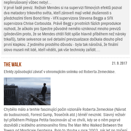
nepřerušovaný vůbec nebyl...
V prvé řadě previz. Režisér Mendes si na supervizi filmových efektů pozval
dva matadory trikového světa, kteří zároveň mají velké zkušenosti s
předchozími třemi Bond filmy - VFX supervizora Stevena Begga a SFX
supervizora Chrise Corboulda. Právě Begg v prvotních fázích preprodukce
rozhodl, že ačkoliv pro Spectre původně nemělo vzniknout mnoho previzů
(především proto, že se Mendes chtěl řídit spíše hlavně příběhem než nároky
trikařů), tahle sekvence se své detailní previzualizace dočkala dlouho před
první klapkou. Z jediného prostého důvodu - byla tak náročná, že finální
slovo museli mít lidé, kteří věděli, jak vše technicky zařídit....
The Walk
21. 9. 2017
Efekty způsobující závrať v ohromujícím snímku od Roberta Zemeckise.
Chybělo málo a tenhle fascinující počin vizionáře Roberta Zemeckise (Návrat
do budoucnosti, Forrest Gump, Trosečník atd.) téměř nevznikl. Slavný režisér
byl příběhem Philippa Petita fascinován už ve chvíli, kdy se o něm poprvé
dozvěděl z krátkého animovaného filmu The Man Who Walked Between the
Towers od Mordicaie Gersteina. Bylo to zhruba v roce 2003, pár let po zničení