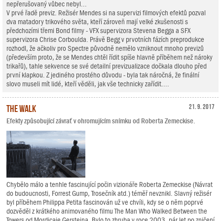
nepřerušovaný vůbec nebyl...
V prvé řadě previz. Režisér Mendes si na supervizi filmových efektů pozval
dva matadory trikového světa, kteří zároveň mají velké zkušenosti s
předchozími třemi Bond filmy - VFX supervizora Stevena Begga a SFX
supervizora Chrise Corboulda. Právě Begg v prvotních fázích preprodukce
rozhodl, že ačkoliv pro Spectre původně nemělo vzniknout mnoho previzů
(především proto, že se Mendes chtěl řídit spíše hlavně příběhem než nároky
trikařů), tahle sekvence se své detailní previzualizace dočkala dlouho před
první klapkou. Z jediného prostého důvodu - byla tak náročná, že finální
slovo museli mít lidé, kteří věděli, jak vše technicky zařídit....
The Walk
21. 9. 2017
Efekty způsobující závrať v ohromujícím snímku od Roberta Zemeckise.
Chybělo málo a tenhle fascinující počin vizionáře Roberta Zemeckise (Návrat
do budoucnosti, Forrest Gump, Trosečník atd.) téměř nevznikl. Slavný režisér
byl příběhem Philippa Petita fascinován už ve chvíli, kdy se o něm poprvé
dozvěděl z krátkého animovaného filmu The Man Who Walked Between the
Towers od Mordicaie Gersteina. Bylo to zhruba v roce 2003, pár let po zničení