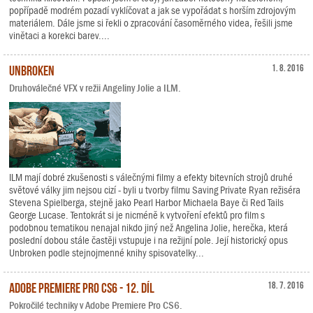
popřípadě modrém pozadí vyklíčovat a jak se vypořádat s horším zdrojovým
materiálem. Dále jsme si řekli o zpracování časoměrného videa, řešili jsme
vinětaci a korekci barev....
Unbroken
1. 8. 2016
Druhoválečné VFX v režii Angeliny Jolie a ILM.
ILM mají dobré zkušenosti s válečnými filmy a efekty bitevních strojů druhé
světové války jim nejsou cizí - byli u tvorby filmu Saving Private Ryan režiséra
Stevena Spielberga, stejně jako Pearl Harbor Michaela Baye či Red Tails
George Lucase. Tentokrát si je nicméně k vytvoření efektů pro film s
podobnou tematikou nenajal nikdo jiný než Angelina Jolie, herečka, která
poslední dobou stále častěji vstupuje i na režijní pole. Její historický opus
Unbroken podle stejnojmenné knihy spisovatelky...
Adobe Premiere Pro CS6 - 12. díl
18. 7. 2016
Pokročilé techniky v Adobe Premiere Pro CS6.