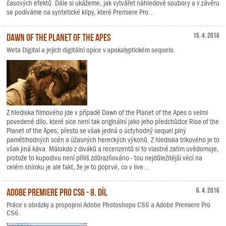
časových efektů. Dále si ukážeme, jak vytvářet náhledové soubory a v závěru
se podíváme na syntetické klipy, které Premiere Pro...
Dawn of the Planet of the Apes
15. 4. 2016
Weta Digital a jejich digitální opice v apokalyptickém sequelu.
Z hlediska filmového jde v případě Dawn of the Planet of the Apes o velmi
povedené dílo, které sice není tak originální jako jeho předchůdce Rise of the
Planet of the Apes, přesto se však jedná o úctyhodný sequel plný
pamětihodných scén a úžasných hereckých výkonů. Z hlediska trikového je to
však jiná káva. Málokdo z diváků a recenzentů si to vlastně zatím uvědomuje,
protože to kupodivu není příliš zdůrazňováno - tou nejdůležitější věcí na
celém snímku je ale fakt, že je to poprvé, co v live...
Adobe Premiere Pro CS6 - 8. díl
6. 4. 2016
Práce s obrázky a propojení Adobe Photoshopu CS6 a Adobe Premiere Pro
CS6.