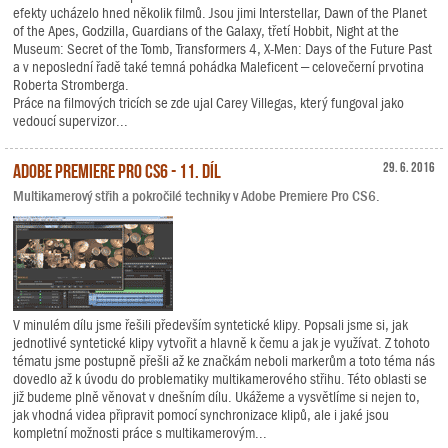
efekty ucházelo hned několik filmů. Jsou jimi Interstellar, Dawn of the Planet
of the Apes, Godzilla, Guardians of the Galaxy, třetí Hobbit, Night at the
Museum: Secret of the Tomb, Transformers 4, X-Men: Days of the Future Past
a v neposlední řadě také temná pohádka Maleficent – celovečerní prvotina
Roberta Stromberga.
Práce na filmových tricích se zde ujal Carey Villegas, který fungoval jako
vedoucí supervizor...
Adobe Premiere Pro CS6 - 11. díl
29. 6. 2016
Multikamerový střih a pokročilé techniky v Adobe Premiere Pro CS6.
V minulém dílu jsme řešili především syntetické klipy. Popsali jsme si, jak
jednotlivé syntetické klipy vytvořit a hlavně k čemu a jak je využívat. Z tohoto
tématu jsme postupně přešli až ke značkám neboli markerům a toto téma nás
dovedlo až k úvodu do problematiky multikamerového střihu. Této oblasti se
již budeme plně věnovat v dnešním dílu. Ukážeme a vysvětlíme si nejen to,
jak vhodná videa připravit pomocí synchronizace klipů, ale i jaké jsou
kompletní možnosti práce s multikamerovým...