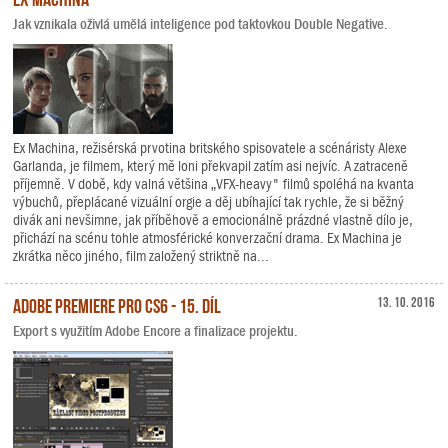
Jak vznikala oživlá umělá inteligence pod taktovkou Double Negative.
Ex Machina, režisérská prvotina britského spisovatele a scénáristy Alexe
Garlanda, je filmem, který mě loni překvapil zatím asi nejvíc. A zatraceně
příjemně. V době, kdy valná většina „VFX-heavy" filmů spoléhá na kvanta
výbuchů, přeplácané vizuální orgie a děj ubíhající tak rychle, že si běžný
divák ani nevšimne, jak příběhově a emocionálně prázdné vlastně dílo je,
přichází na scénu tohle atmosférické konverzační drama. Ex Machina je
zkrátka něco jiného, film založený striktně na...
Adobe Premiere Pro CS6 - 15. díl
13. 10. 2016
Export s využitím Adobe Encore a finalizace projektu.