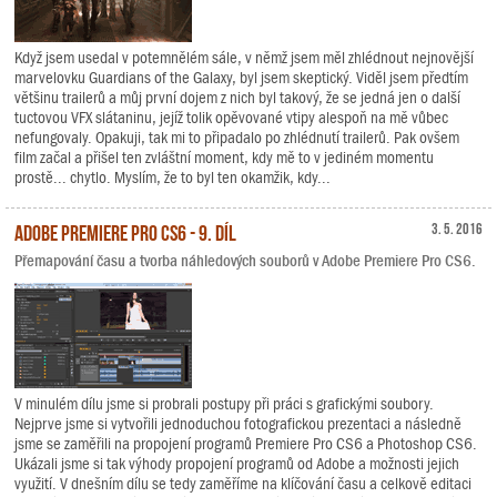
Když jsem usedal v potemnělém sále, v němž jsem měl zhlédnout nejnovější
marvelovku Guardians of the Galaxy, byl jsem skeptický. Viděl jsem předtím
většinu trailerů a můj první dojem z nich byl takový, že se jedná jen o další
tuctovou VFX slátaninu, jejíž tolik opěvované vtipy alespoň na mě vůbec
nefungovaly. Opakuji, tak mi to připadalo po zhlédnutí trailerů. Pak ovšem
film začal a přišel ten zvláštní moment, kdy mě to v jediném momentu
prostě... chytlo. Myslím, že to byl ten okamžik, kdy...
Adobe Premiere Pro CS6 - 9. díl
3. 5. 2016
Přemapování času a tvorba náhledových souborů v Adobe Premiere Pro CS6.
V minulém dílu jsme si probrali postupy při práci s grafickými soubory.
Nejprve jsme si vytvořili jednoduchou fotografickou prezentaci a následně
jsme se zaměřili na propojení programů Premiere Pro CS6 a Photoshop CS6.
Ukázali jsme si tak výhody propojení programů od Adobe a možnosti jejich
využití. V dnešním dílu se tedy zaměříme na klíčování času a celkově editaci