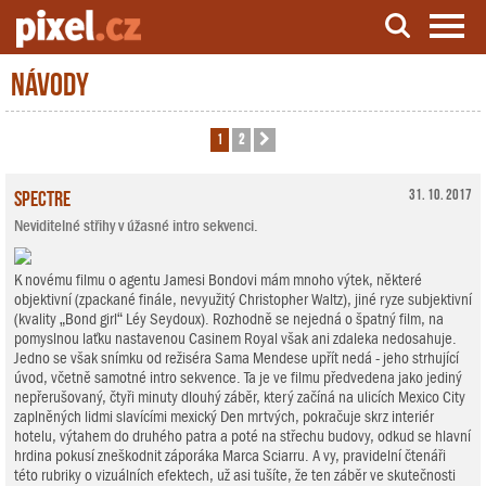
Návody
Server o natáčení a zpracování videa
1
2
Další
Spectre
31. 10. 2017
Neviditelné střihy v úžasné intro sekvenci.
K novému filmu o agentu Jamesi Bondovi mám mnoho výtek, některé
objektivní (zpackané finále, nevyužitý Christopher Waltz), jiné ryze subjektivní
(kvality „Bond girl“ Léy Seydoux). Rozhodně se nejedná o špatný film, na
pomyslnou laťku nastavenou Casinem Royal však ani zdaleka nedosahuje.
Jedno se však snímku od režiséra Sama Mendese upřít nedá - jeho strhující
úvod, včetně samotné intro sekvence. Ta je ve filmu předvedena jako jediný
nepřerušovaný, čtyři minuty dlouhý záběr, který začíná na ulicích Mexico City
zaplněných lidmi slavícími mexický Den mrtvých, pokračuje skrz interiér
hotelu, výtahem do druhého patra a poté na střechu budovy, odkud se hlavní
hrdina pokusí zneškodnit záporáka Marca Sciarru. A vy, pravidelní čtenáři
této rubriky o vizuálních efektech, už asi tušíte, že ten záběr ve skutečnosti