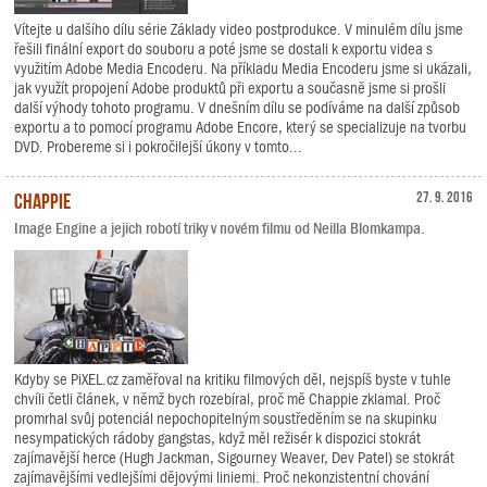
Vítejte u dalšího dílu série Základy video postprodukce. V minulém dílu jsme
řešili finální export do souboru a poté jsme se dostali k exportu videa s
využitím Adobe Media Encoderu. Na příkladu Media Encoderu jsme si ukázali,
jak využít propojení Adobe produktů při exportu a současně jsme si prošli
další výhody tohoto programu. V dnešním dílu se podíváme na další způsob
exportu a to pomocí programu Adobe Encore, který se specializuje na tvorbu
DVD. Probereme si i pokročilejší úkony v tomto...
Chappie
27. 9. 2016
Image Engine a jejich robotí triky v novém filmu od Neilla Blomkampa.
Kdyby se PiXEL.cz zaměřoval na kritiku filmových děl, nejspíš byste v tuhle
chvíli četli článek, v němž bych rozebíral, proč mě Chappie zklamal. Proč
promrhal svůj potenciál nepochopitelným soustředěním se na skupinku
nesympatických rádoby gangstas, když měl režisér k dispozici stokrát
zajímavější herce (Hugh Jackman, Sigourney Weaver, Dev Patel) se stokrát
zajímavějšími vedlejšími dějovými liniemi. Proč nekonzistentní chování