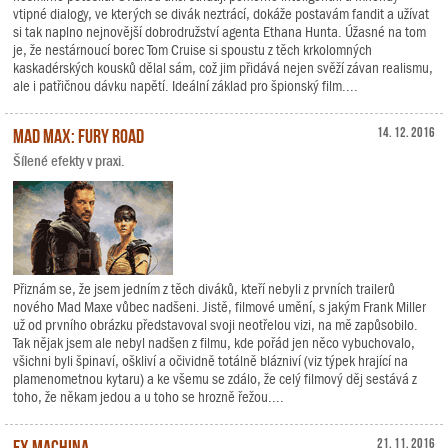
vtipné dialogy, ve kterých se divák neztrácí, dokáže postavám fandit a užívat
si tak naplno nejnovější dobrodružství agenta Ethana Hunta. Úžasné na tom
je, že nestárnoucí borec Tom Cruise si spoustu z těch krkolomných
kaskadérských kousků dělal sám, což jim přidává nejen svěží závan realismu,
ale i patřičnou dávku napětí. Ideální základ pro špionský film....
Mad Max: Fury Road
14. 12. 2016
Šílené efekty v praxi.
Přiznám se, že jsem jedním z těch diváků, kteří nebyli z prvních trailerů
nového Mad Maxe vůbec nadšeni. Jistě, filmové umění, s jakým Frank Miller
už od prvního obrázku představoval svoji neotřelou vizi, na mě zapůsobilo.
Tak nějak jsem ale nebyl nadšen z filmu, kde pořád jen něco vybuchovalo,
všichni byli špinaví, oškliví a očividně totálně blázniví (viz týpek hrající na
plamenometnou kytaru) a ke všemu se zdálo, že celý filmový děj sestává z
toho, že někam jedou a u toho se hrozně řežou....
Ex Machina
21. 11. 2016