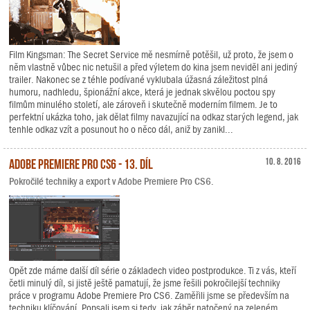
Film Kingsman: The Secret Service mě nesmírně potěšil, už proto, že jsem o
něm vlastně vůbec nic netušil a před výletem do kina jsem neviděl ani jediný
trailer. Nakonec se z téhle podívané vyklubala úžasná záležitost plná
humoru, nadhledu, špionážní akce, která je jednak skvělou poctou spy
filmům minulého století, ale zároveň i skutečně moderním filmem. Je to
perfektní ukázka toho, jak dělat filmy navazující na odkaz starých legend, jak
tenhle odkaz vzít a posunout ho o něco dál, aniž by zanikl...
Adobe Premiere Pro CS6 - 13. díl
10. 8. 2016
Pokročilé techniky a export v Adobe Premiere Pro CS6.
Opět zde máme další díl série o základech video postprodukce. Ti z vás, kteří
četli minulý díl, si jistě ještě pamatují, že jsme řešili pokročilejší techniky
práce v programu Adobe Premiere Pro CS6. Zaměřili jsme se především na
techniku klíčování. Popsali jsem si tedy, jak záběr natočený na zeleném,