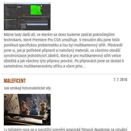
Máme tady další díl, ve kterém se dnes budeme zabírat pokročilejšími
technikami, které Premiere Pro CS6 umožňuje. V minulém dílu jsme řešili
poněkud specifickou problematiku a tou byl multikamerový střih. Předvedli
jsme si, jak je potřebné připravit si natočený materiál, co všechno obnáší
synchronizace jednotlivých záběrů, která je pro multikamerový střih velice
důležitá a jak všechny tyto přípravy provést. Po přípravách jsme se dostali k
samotnému multikamerovému střihu a všem jeho...
Maleficent
7. 7. 2016
Jak vznikají fotorealistické víly.
I v loňském roce se o prestižní ocenění americké filmové Akademie za vizuální