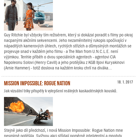
Guy Ritchie byl vždycky tím režisérem, který si dokázal poradit s filmy po okraj
nacpanými akčními sekvencemi. Jeho nezaměnitelný rukopis spočívající v
nápaditých kamerových úhlech, rychlých střizích a důmyslných montážích se
projevuje snad v každém jeho filmu - a The Man from U.N.C.L.E. není
výjimkou. Tenhle příběh o dvou speciálních agentech - agentovi CIA
Napoleonu Solovi (Henry Cavill) a jeho protějšku z KGB Iljovi Kuryakinovi
(Arnie Hammer) - totiž doslova na každém kroku chrlí na diváka...
Mission Impossible: Rogue Nation
18. 1. 2017
Jak vizuální triky přispěly k vylepšení reálných kaskadérských kousků.
Stejně jako díl předchozí, i nová Mission Impossible: Rogue Nation mne
nesmírně potěšila. Svižnou akci střídají poměrně inteligentní a mnohdy