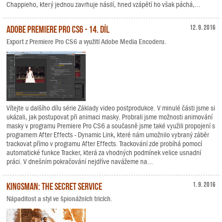
Chappieho, který jednou zavrhuje násilí, hned vzápětí ho však páchá,...
Adobe Premiere Pro CS6 - 14. díl
12. 9. 2016
Export z Premiere Pro CS6 a využití Adobe Media Encoderu.
Vítejte u dalšího dílu série Základy video postprodukce. V minulé části jsme si
ukázali, jak postupovat při animaci masky. Probrali jsme možnosti animování
masky v programu Premiere Pro CS6 a současně jsme také využili propojení s
programem After Effects - Dynamic Link, které nám umožnilo vybraný záběr
trackovat přímo v programu After Effects. Trackování zde probíhá pomocí
automatické funkce Tracker, která za vhodných podmínek velice usnadní
práci. V dnešním pokračování nejdříve navážeme na...
Kingsman: The Secret Service
1. 9. 2016
Nápaditost a styl ve špionážních tricích.