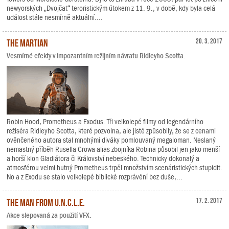
newyorských „Dvojčat“ teroristickým útokem z 11. 9., v době, kdy byla celá
událost stále nesmírně aktuální....
The Martian
20. 3. 2017
Vesmírné efekty v impozantním režijním návratu Ridleyho Scotta.
Robin Hood, Prometheus a Exodus. Tři velkolepé filmy od legendárního
režiséra Ridleyho Scotta, které pozvolna, ale jistě způsobily, že se z cenami
ověnčeného autora stal mnohými diváky pomlouvaný megaloman. Neslaný
nemastný příběh Rusella Crowa alias zbojníka Robina působil jen jako menší
a horší klon Gladiátora či Království nebeského. Technicky dokonalý a
atmosférou velmi hutný Prometheus trpěl množstvím scenáristických stupidit.
No a z Exodu se stalo velkolepé biblické rozprávění bez duše,...
The Man from U.N.C.L.E.
17. 2. 2017
Akce slepovaná za použití VFX.