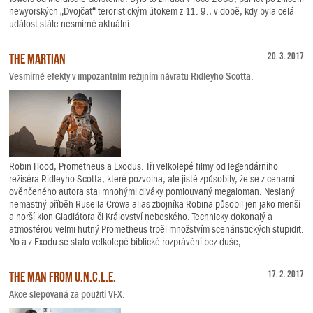
newyorských „Dvojčat“ teroristickým útokem z 11. 9., v době, kdy byla celá
událost stále nesmírně aktuální....
The Martian
20. 3. 2017
Vesmírné efekty v impozantním režijním návratu Ridleyho Scotta.
Robin Hood, Prometheus a Exodus. Tři velkolepé filmy od legendárního
režiséra Ridleyho Scotta, které pozvolna, ale jistě způsobily, že se z cenami
ověnčeného autora stal mnohými diváky pomlouvaný megaloman. Neslaný
nemastný příběh Rusella Crowa alias zbojníka Robina působil jen jako menší
a horší klon Gladiátora či Království nebeského. Technicky dokonalý a
atmosférou velmi hutný Prometheus trpěl množstvím scenáristických stupidit.
No a z Exodu se stalo velkolepé biblické rozprávění bez duše,...
The Man from U.N.C.L.E.
17. 2. 2017
Akce slepovaná za použití VFX.