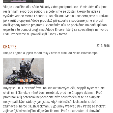
Vítejte u dalšího dílu série Základy video postprodukce. V minulém dílu jsme
řešili finální export do souboru a poté jsme se dostali k exportu videa s
využitím Adobe Media Encoderu. Na příkladu Media Encoderu jsme si ukázali,
jak využít propojení Adobe produktů při exportu a současně jsme si prošli
další výhody tohoto programu. V dnešním dílu se podíváme na další způsob
exportu a to pomocí programu Adobe Encore, který se specializuje na tvorbu
DVD. Probereme si i pokročilejší úkony v tomto...
Chappie
27. 9. 2016
Image Engine a jejich robotí triky v novém filmu od Neilla Blomkampa.
Kdyby se PiXEL.cz zaměřoval na kritiku filmových děl, nejspíš byste v tuhle
chvíli četli článek, v němž bych rozebíral, proč mě Chappie zklamal. Proč
promrhal svůj potenciál nepochopitelným soustředěním se na skupinku
nesympatických rádoby gangstas, když měl režisér k dispozici stokrát
zajímavější herce (Hugh Jackman, Sigourney Weaver, Dev Patel) se stokrát
zajímavějšími vedlejšími dějovými liniemi. Proč nekonzistentní chování