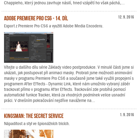
Chappieho, který jednou zavrhuje násilí, hned vzápětí ho však páchá,...
Adobe Premiere Pro CS6 - 14. díl
12. 9. 2016
Export z Premiere Pro CS6 a využití Adobe Media Encoderu.
Vítejte u dalšího dílu série Základy video postprodukce. V minulé části jsme si
ukázali, jak postupovat při animaci masky. Probrali jsme možnosti animování
masky v programu Premiere Pro CS6 a současně jsme také využili propojení s
programem After Effects - Dynamic Link, které nám umožnilo vybraný záběr
trackovat přímo v programu After Effects. Trackování zde probíhá pomocí
automatické funkce Tracker, která za vhodných podmínek velice usnadní
práci. V dnešním pokračování nejdříve navážeme na...
Kingsman: The Secret Service
1. 9. 2016
Nápaditost a styl ve špionážních tricích.