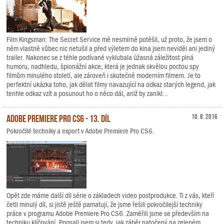
Film Kingsman: The Secret Service mě nesmírně potěšil, už proto, že jsem o
něm vlastně vůbec nic netušil a před výletem do kina jsem neviděl ani jediný
trailer. Nakonec se z téhle podívané vyklubala úžasná záležitost plná
humoru, nadhledu, špionážní akce, která je jednak skvělou poctou spy
filmům minulého století, ale zároveň i skutečně moderním filmem. Je to
perfektní ukázka toho, jak dělat filmy navazující na odkaz starých legend, jak
tenhle odkaz vzít a posunout ho o něco dál, aniž by zanikl...
Adobe Premiere Pro CS6 - 13. díl
10. 8. 2016
Pokročilé techniky a export v Adobe Premiere Pro CS6.
Opět zde máme další díl série o základech video postprodukce. Ti z vás, kteří
četli minulý díl, si jistě ještě pamatují, že jsme řešili pokročilejší techniky
práce v programu Adobe Premiere Pro CS6. Zaměřili jsme se především na
techniku klíčování. Popsali jsem si tedy, jak záběr natočený na zeleném,