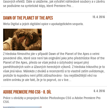
časových efektů. Dále si ukážeme, jak vytvářet náhledové soubory a v závěru
se podíváme na syntetické klipy, které Premiere Pro...
Dawn of the Planet of the Apes
15. 4. 2016
Weta Digital a jejich digitální opice v apokalyptickém sequelu.
Z hlediska filmového jde v případě Dawn of the Planet of the Apes o velmi
povedené dílo, které sice není tak originální jako jeho předchůdce Rise of the
Planet of the Apes, přesto se však jedná o úctyhodný sequel plný
pamětihodných scén a úžasných hereckých výkonů. Z hlediska trikového je to
však jiná káva. Málokdo z diváků a recenzentů si to vlastně zatím uvědomuje,
protože to kupodivu není příliš zdůrazňováno - tou nejdůležitější věcí na
celém snímku je ale fakt, že je to poprvé, co v live...
Adobe Premiere Pro CS6 - 8. díl
6. 4. 2016
Práce s obrázky a propojení Adobe Photoshopu CS6 a Adobe Premiere Pro
CS6.