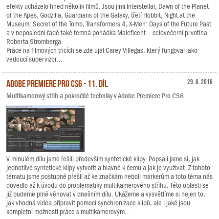
efekty ucházelo hned několik filmů. Jsou jimi Interstellar, Dawn of the Planet
of the Apes, Godzilla, Guardians of the Galaxy, třetí Hobbit, Night at the
Museum: Secret of the Tomb, Transformers 4, X-Men: Days of the Future Past
a v neposlední řadě také temná pohádka Maleficent – celovečerní prvotina
Roberta Stromberga.
Práce na filmových tricích se zde ujal Carey Villegas, který fungoval jako
vedoucí supervizor...
Adobe Premiere Pro CS6 - 11. díl
29. 6. 2016
Multikamerový střih a pokročilé techniky v Adobe Premiere Pro CS6.
V minulém dílu jsme řešili především syntetické klipy. Popsali jsme si, jak
jednotlivé syntetické klipy vytvořit a hlavně k čemu a jak je využívat. Z tohoto
tématu jsme postupně přešli až ke značkám neboli markerům a toto téma nás
dovedlo až k úvodu do problematiky multikamerového střihu. Této oblasti se
již budeme plně věnovat v dnešním dílu. Ukážeme a vysvětlíme si nejen to,
jak vhodná videa připravit pomocí synchronizace klipů, ale i jaké jsou
kompletní možnosti práce s multikamerovým...