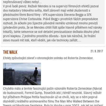
nepřerušovaný vůbec nebyl...
V prvé řadě previz. Režisér Mendes si na supervizi filmových efektů pozval
dva matadory trikového světa, kteří zároveň mají velké zkušenosti s
předchozími třemi Bond filmy - VFX supervizora Stevena Begga a SFX
supervizora Chrise Corboulda. Právě Begg v prvotních fázích preprodukce
rozhodl, že ačkoliv pro Spectre původně nemělo vzniknout mnoho previzů
(především proto, že se Mendes chtěl řídit spíše hlavně příběhem než nároky
trikařů), tahle sekvence se své detailní previzualizace dočkala dlouho před
první klapkou. Z jediného prostého důvodu - byla tak náročná, že finální
slovo museli mít lidé, kteří věděli, jak vše technicky zařídit....
The Walk
21. 9. 2017
Efekty způsobující závrať v ohromujícím snímku od Roberta Zemeckise.
Chybělo málo a tenhle fascinující počin vizionáře Roberta Zemeckise (Návrat
do budoucnosti, Forrest Gump, Trosečník atd.) téměř nevznikl. Slavný režisér
byl příběhem Philippa Petita fascinován už ve chvíli, kdy se o něm poprvé
dozvěděl z krátkého animovaného filmu The Man Who Walked Between the
Towers od Mordicaie Gersteina. Bylo to zhruba v roce 2003, pár let po zničení