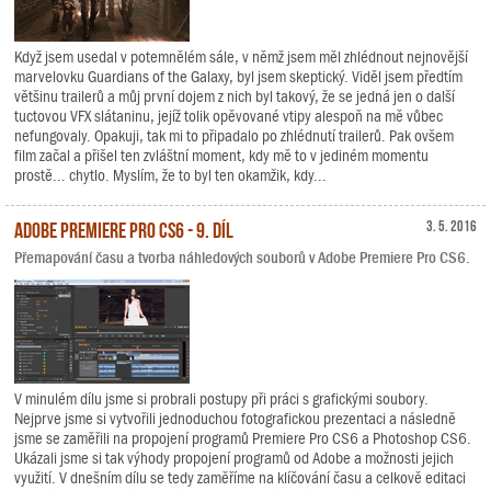
Když jsem usedal v potemnělém sále, v němž jsem měl zhlédnout nejnovější
marvelovku Guardians of the Galaxy, byl jsem skeptický. Viděl jsem předtím
většinu trailerů a můj první dojem z nich byl takový, že se jedná jen o další
tuctovou VFX slátaninu, jejíž tolik opěvované vtipy alespoň na mě vůbec
nefungovaly. Opakuji, tak mi to připadalo po zhlédnutí trailerů. Pak ovšem
film začal a přišel ten zvláštní moment, kdy mě to v jediném momentu
prostě... chytlo. Myslím, že to byl ten okamžik, kdy...
Adobe Premiere Pro CS6 - 9. díl
3. 5. 2016
Přemapování času a tvorba náhledových souborů v Adobe Premiere Pro CS6.
V minulém dílu jsme si probrali postupy při práci s grafickými soubory.
Nejprve jsme si vytvořili jednoduchou fotografickou prezentaci a následně
jsme se zaměřili na propojení programů Premiere Pro CS6 a Photoshop CS6.
Ukázali jsme si tak výhody propojení programů od Adobe a možnosti jejich
využití. V dnešním dílu se tedy zaměříme na klíčování času a celkově editaci