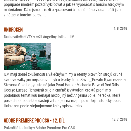
popřípadě modrém pozadí vyklíčovat a jak se vypořádat s horším zdrojovým
materiálem. Dále jsme si řekli o zpracování časoměrného videa, řešili jsme
vinětaci a korekci barev....
Unbroken
1. 8. 2016
Druhoválečné VFX v režii Angeliny Jolie a ILM.
ILM mají dobré zkušenosti s válečnými filmy a efekty bitevních strojů druhé
světové války jim nejsou cizí - byli u tvorby filmu Saving Private Ryan režiséra
Stevena Spielberga, stejně jako Pearl Harbor Michaela Baye či Red Tails
George Lucase. Tentokrát si je nicméně k vytvoření efektů pro film s
podobnou tematikou nenajal nikdo jiný než Angelina Jolie, herečka, která
poslední dobou stále častěji vstupuje i na režijní pole. Její historický opus
Unbroken podle stejnojmenné knihy spisovatelky...
Adobe Premiere Pro CS6 - 12. díl
18. 7. 2016
Pokročilé techniky v Adobe Premiere Pro CS6.