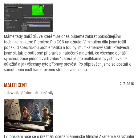
Máme tady další díl, ve kterém se dnes budeme zabírat pokročilejšími
technikami, které Premiere Pro CS6 umožňuje. V minulém dílu jsme řešili
poněkud specifickou problematiku a tou byl multikamerový střih. Předvedli
jsme si, jak je potřebné připravit si natočený materiál, co všechno obnáší
synchronizace jednotlivých záběrů, která je pro multikamerový střih velice
důležitá a jak všechny tyto přípravy provést. Po přípravách jsme se dostali k
samotnému multikamerovému střihu a všem jeho...
Maleficent
7. 7. 2016
Jak vznikají fotorealistické víly.
I v loňském roce se o prestižní ocenění americké filmové Akademie za vizuální