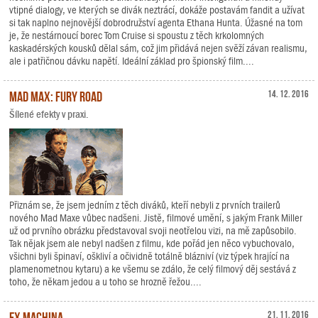
vtipné dialogy, ve kterých se divák neztrácí, dokáže postavám fandit a užívat
si tak naplno nejnovější dobrodružství agenta Ethana Hunta. Úžasné na tom
je, že nestárnoucí borec Tom Cruise si spoustu z těch krkolomných
kaskadérských kousků dělal sám, což jim přidává nejen svěží závan realismu,
ale i patřičnou dávku napětí. Ideální základ pro špionský film....
Mad Max: Fury Road
14. 12. 2016
Šílené efekty v praxi.
Přiznám se, že jsem jedním z těch diváků, kteří nebyli z prvních trailerů
nového Mad Maxe vůbec nadšeni. Jistě, filmové umění, s jakým Frank Miller
už od prvního obrázku představoval svoji neotřelou vizi, na mě zapůsobilo.
Tak nějak jsem ale nebyl nadšen z filmu, kde pořád jen něco vybuchovalo,
všichni byli špinaví, oškliví a očividně totálně blázniví (viz týpek hrající na
plamenometnou kytaru) a ke všemu se zdálo, že celý filmový děj sestává z
toho, že někam jedou a u toho se hrozně řežou....
Ex Machina
21. 11. 2016