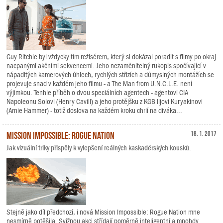
Guy Ritchie byl vždycky tím režisérem, který si dokázal poradit s filmy po okraj
nacpanými akčními sekvencemi. Jeho nezaměnitelný rukopis spočívající v
nápaditých kamerových úhlech, rychlých střizích a důmyslných montážích se
projevuje snad v každém jeho filmu - a The Man from U.N.C.L.E. není
výjimkou. Tenhle příběh o dvou speciálních agentech - agentovi CIA
Napoleonu Solovi (Henry Cavill) a jeho protějšku z KGB Iljovi Kuryakinovi
(Arnie Hammer) - totiž doslova na každém kroku chrlí na diváka...
Mission Impossible: Rogue Nation
18. 1. 2017
Jak vizuální triky přispěly k vylepšení reálných kaskadérských kousků.
Stejně jako díl předchozí, i nová Mission Impossible: Rogue Nation mne
nesmírně potěšila. Svižnou akci střídají poměrně inteligentní a mnohdy