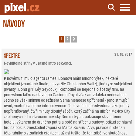
Návody
Server o natáčení a zpracování videa
1
2
Další
Spectre
31. 10. 2017
Neviditelné střihy v úžasné intro sekvenci.
K novému filmu o agentu Jamesi Bondovi mám mnoho výtek, některé
objektivní (zpackané finále, nevyužitý Christopher Waltz), jiné ryze subjektivní
(kvality „Bond girl“ Léy Seydoux). Rozhodně se nejedná o špatný film, na
pomyslnou laťku nastavenou Casinem Royal však ani zdaleka nedosahuje.
Jedno se však snímku od režiséra Sama Mendese upřít nedá - jeho strhující
úvod, včetně samotné intro sekvence. Ta je ve filmu předvedena jako jediný
nepřerušovaný, čtyři minuty dlouhý záběr, který začíná na ulicích Mexico City
zaplněných lidmi slavícími mexický Den mrtvých, pokračuje skrz interiér
hotelu, výtahem do druhého patra a poté na střechu budovy, odkud se hlavní
hrdina pokusí zneškodnit záporáka Marca Sciarru. A vy, pravidelní čtenáři
této rubriky o vizuálních efektech, už asi tušíte, že ten záběr ve skutečnosti