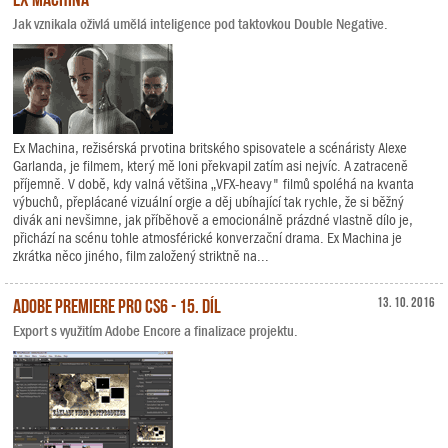
Jak vznikala oživlá umělá inteligence pod taktovkou Double Negative.
Ex Machina, režisérská prvotina britského spisovatele a scénáristy Alexe
Garlanda, je filmem, který mě loni překvapil zatím asi nejvíc. A zatraceně
příjemně. V době, kdy valná většina „VFX-heavy" filmů spoléhá na kvanta
výbuchů, přeplácané vizuální orgie a děj ubíhající tak rychle, že si běžný
divák ani nevšimne, jak příběhově a emocionálně prázdné vlastně dílo je,
přichází na scénu tohle atmosférické konverzační drama. Ex Machina je
zkrátka něco jiného, film založený striktně na...
Adobe Premiere Pro CS6 - 15. díl
13. 10. 2016
Export s využitím Adobe Encore a finalizace projektu.