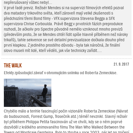
nepřerušovaný vůbec nebyl...
V prvé řadě previz. Režisér Mendes si na supervizi filmových efektů pozval
dva matadory trikového světa, kteří zároveň mají velké zkušenosti s
předchozími třemi Bond filmy - VFX supervizora Stevena Begga a SFX
supervizora Chrise Corboulda. Právě Begg v prvotních fázích preprodukce
rozhodl, že ačkoliv pro Spectre původně nemělo vzniknout mnoho previzů
(především proto, že se Mendes chtěl řídit spíše hlavně příběhem než nároky
trikařů), tahle sekvence se své detailní previzualizace dočkala dlouho před
první klapkou. Z jediného prostého důvodu - byla tak náročná, že finální
slovo museli mít lidé, kteří věděli, jak vše technicky zařídit....
The Walk
21. 9. 2017
Efekty způsobující závrať v ohromujícím snímku od Roberta Zemeckise.
Chybělo málo a tenhle fascinující počin vizionáře Roberta Zemeckise (Návrat
do budoucnosti, Forrest Gump, Trosečník atd.) téměř nevznikl. Slavný režisér
byl příběhem Philippa Petita fascinován už ve chvíli, kdy se o něm poprvé
dozvěděl z krátkého animovaného filmu The Man Who Walked Between the
Towers od Mordicaie Gersteina. Bylo to zhruba v roce 2003, pár let po zničení