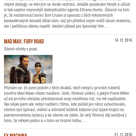
vtipné dialogy, ve kterých se divák neztrácí, dokáže postavám fandit a užívat
si tak naplno nejnovější dobrodružství agenta Ethana Hunta. Úžasné na tom
je, že nestárnoucí borec Tom Cruise si spoustu z těch krkolomných
kaskadérských kousků dělal sám, což jim přidává nejen svěží závan realismu,
ale i patřičnou dávku napětí. Ideální základ pro špionský film....
Mad Max: Fury Road
14. 12. 2016
Šílené efekty v praxi.
Přiznám se, že jsem jedním z těch diváků, kteří nebyli z prvních trailerů
nového Mad Maxe vůbec nadšeni. Jistě, filmové umění, s jakým Frank Miller
už od prvního obrázku představoval svoji neotřelou vizi, na mě zapůsobilo.
Tak nějak jsem ale nebyl nadšen z filmu, kde pořád jen něco vybuchovalo,
všichni byli špinaví, oškliví a očividně totálně blázniví (viz týpek hrající na
plamenometnou kytaru) a ke všemu se zdálo, že celý filmový děj sestává z
toho, že někam jedou a u toho se hrozně řežou....
Ex Machina
21. 11. 2016