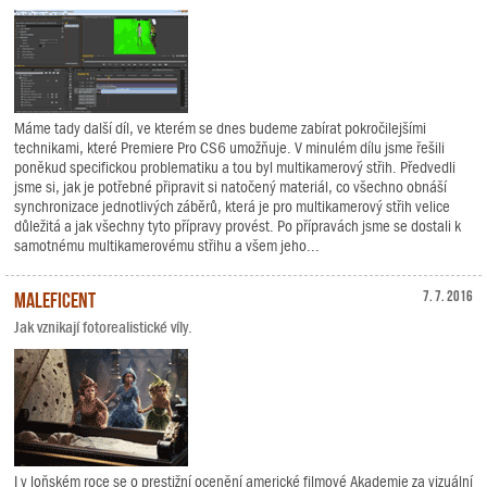
Máme tady další díl, ve kterém se dnes budeme zabírat pokročilejšími
technikami, které Premiere Pro CS6 umožňuje. V minulém dílu jsme řešili
poněkud specifickou problematiku a tou byl multikamerový střih. Předvedli
jsme si, jak je potřebné připravit si natočený materiál, co všechno obnáší
synchronizace jednotlivých záběrů, která je pro multikamerový střih velice
důležitá a jak všechny tyto přípravy provést. Po přípravách jsme se dostali k
samotnému multikamerovému střihu a všem jeho...
Maleficent
7. 7. 2016
Jak vznikají fotorealistické víly.
I v loňském roce se o prestižní ocenění americké filmové Akademie za vizuální