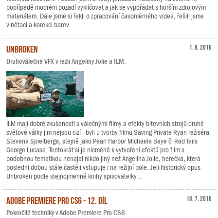
popřípadě modrém pozadí vyklíčovat a jak se vypořádat s horším zdrojovým
materiálem. Dále jsme si řekli o zpracování časoměrného videa, řešili jsme
vinětaci a korekci barev....
Unbroken
1. 8. 2016
Druhoválečné VFX v režii Angeliny Jolie a ILM.
ILM mají dobré zkušenosti s válečnými filmy a efekty bitevních strojů druhé
světové války jim nejsou cizí - byli u tvorby filmu Saving Private Ryan režiséra
Stevena Spielberga, stejně jako Pearl Harbor Michaela Baye či Red Tails
George Lucase. Tentokrát si je nicméně k vytvoření efektů pro film s
podobnou tematikou nenajal nikdo jiný než Angelina Jolie, herečka, která
poslední dobou stále častěji vstupuje i na režijní pole. Její historický opus
Unbroken podle stejnojmenné knihy spisovatelky...
Adobe Premiere Pro CS6 - 12. díl
18. 7. 2016
Pokročilé techniky v Adobe Premiere Pro CS6.