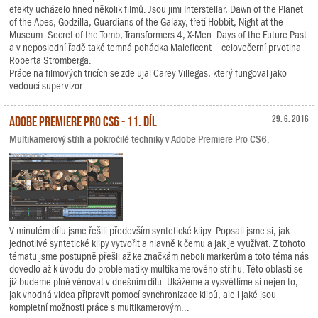
efekty ucházelo hned několik filmů. Jsou jimi Interstellar, Dawn of the Planet
of the Apes, Godzilla, Guardians of the Galaxy, třetí Hobbit, Night at the
Museum: Secret of the Tomb, Transformers 4, X-Men: Days of the Future Past
a v neposlední řadě také temná pohádka Maleficent – celovečerní prvotina
Roberta Stromberga.
Práce na filmových tricích se zde ujal Carey Villegas, který fungoval jako
vedoucí supervizor...
Adobe Premiere Pro CS6 - 11. díl
29. 6. 2016
Multikamerový střih a pokročilé techniky v Adobe Premiere Pro CS6.
V minulém dílu jsme řešili především syntetické klipy. Popsali jsme si, jak
jednotlivé syntetické klipy vytvořit a hlavně k čemu a jak je využívat. Z tohoto
tématu jsme postupně přešli až ke značkám neboli markerům a toto téma nás
dovedlo až k úvodu do problematiky multikamerového střihu. Této oblasti se
již budeme plně věnovat v dnešním dílu. Ukážeme a vysvětlíme si nejen to,
jak vhodná videa připravit pomocí synchronizace klipů, ale i jaké jsou
kompletní možnosti práce s multikamerovým...