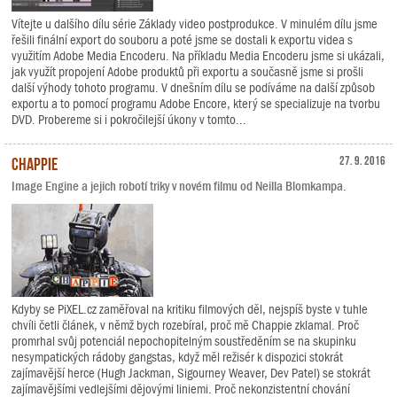
Vítejte u dalšího dílu série Základy video postprodukce. V minulém dílu jsme
řešili finální export do souboru a poté jsme se dostali k exportu videa s
využitím Adobe Media Encoderu. Na příkladu Media Encoderu jsme si ukázali,
jak využít propojení Adobe produktů při exportu a současně jsme si prošli
další výhody tohoto programu. V dnešním dílu se podíváme na další způsob
exportu a to pomocí programu Adobe Encore, který se specializuje na tvorbu
DVD. Probereme si i pokročilejší úkony v tomto...
Chappie
27. 9. 2016
Image Engine a jejich robotí triky v novém filmu od Neilla Blomkampa.
Kdyby se PiXEL.cz zaměřoval na kritiku filmových děl, nejspíš byste v tuhle
chvíli četli článek, v němž bych rozebíral, proč mě Chappie zklamal. Proč
promrhal svůj potenciál nepochopitelným soustředěním se na skupinku
nesympatických rádoby gangstas, když měl režisér k dispozici stokrát
zajímavější herce (Hugh Jackman, Sigourney Weaver, Dev Patel) se stokrát
zajímavějšími vedlejšími dějovými liniemi. Proč nekonzistentní chování