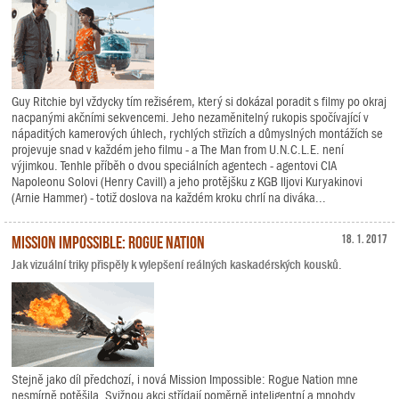
Guy Ritchie byl vždycky tím režisérem, který si dokázal poradit s filmy po okraj
nacpanými akčními sekvencemi. Jeho nezaměnitelný rukopis spočívající v
nápaditých kamerových úhlech, rychlých střizích a důmyslných montážích se
projevuje snad v každém jeho filmu - a The Man from U.N.C.L.E. není
výjimkou. Tenhle příběh o dvou speciálních agentech - agentovi CIA
Napoleonu Solovi (Henry Cavill) a jeho protějšku z KGB Iljovi Kuryakinovi
(Arnie Hammer) - totiž doslova na každém kroku chrlí na diváka...
Mission Impossible: Rogue Nation
18. 1. 2017
Jak vizuální triky přispěly k vylepšení reálných kaskadérských kousků.
Stejně jako díl předchozí, i nová Mission Impossible: Rogue Nation mne
nesmírně potěšila. Svižnou akci střídají poměrně inteligentní a mnohdy