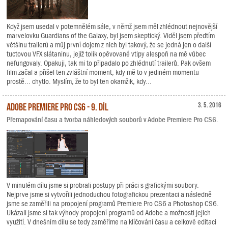
Když jsem usedal v potemnělém sále, v němž jsem měl zhlédnout nejnovější
marvelovku Guardians of the Galaxy, byl jsem skeptický. Viděl jsem předtím
většinu trailerů a můj první dojem z nich byl takový, že se jedná jen o další
tuctovou VFX slátaninu, jejíž tolik opěvované vtipy alespoň na mě vůbec
nefungovaly. Opakuji, tak mi to připadalo po zhlédnutí trailerů. Pak ovšem
film začal a přišel ten zvláštní moment, kdy mě to v jediném momentu
prostě... chytlo. Myslím, že to byl ten okamžik, kdy...
Adobe Premiere Pro CS6 - 9. díl
3. 5. 2016
Přemapování času a tvorba náhledových souborů v Adobe Premiere Pro CS6.
V minulém dílu jsme si probrali postupy při práci s grafickými soubory.
Nejprve jsme si vytvořili jednoduchou fotografickou prezentaci a následně
jsme se zaměřili na propojení programů Premiere Pro CS6 a Photoshop CS6.
Ukázali jsme si tak výhody propojení programů od Adobe a možnosti jejich
využití. V dnešním dílu se tedy zaměříme na klíčování času a celkově editaci