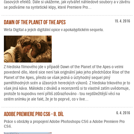
časových efektů. Dále si ukážeme, jak vytvářet náhledové soubory a v závěru
se podíváme na syntetické klipy, které Premiere Pro...
Dawn of the Planet of the Apes
15. 4. 2016
Weta Digital a jejich digitální opice v apokalyptickém sequelu.
Z hlediska filmového jde v případě Dawn of the Planet of the Apes o velmi
povedené dílo, které sice není tak originální jako jeho předchůdce Rise of the
Planet of the Apes, přesto se však jedná o úctyhodný sequel plný
pamětihodných scén a úžasných hereckých výkonů. Z hlediska trikového je to
však jiná káva. Málokdo z diváků a recenzentů si to vlastně zatím uvědomuje,
protože to kupodivu není příliš zdůrazňováno - tou nejdůležitější věcí na
celém snímku je ale fakt, že je to poprvé, co v live...
Adobe Premiere Pro CS6 - 8. díl
6. 4. 2016
Práce s obrázky a propojení Adobe Photoshopu CS6 a Adobe Premiere Pro
CS6.