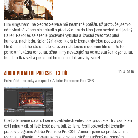
Film Kingsman: The Secret Service mě nesmírně potěšil, už proto, že jsem o
něm vlastně vůbec nic netušil a před výletem do kina jsem neviděl ani jediný
trailer. Nakonec se z téhle podívané vyklubala úžasná záležitost plná
humoru, nadhledu, špionážní akce, která je jednak skvělou poctou spy
filmům minulého století, ale zároveň i skutečně moderním filmem. Je to
perfektní ukázka toho, jak dělat filmy navazující na odkaz starých legend, jak
tenhle odkaz vzít a posunout ho o něco dál, aniž by zanikl...
Adobe Premiere Pro CS6 - 13. díl
10. 8. 2016
Pokročilé techniky a export v Adobe Premiere Pro CS6.
Opět zde máme další díl série o základech video postprodukce. Ti z vás, kteří
četli minulý díl, si jistě ještě pamatují, že jsme řešili pokročilejší techniky
práce v programu Adobe Premiere Pro CS6. Zaměřili jsme se především na
techniku klíčování. Popsali jsem si tedy, jak záběr natočený na zeleném,