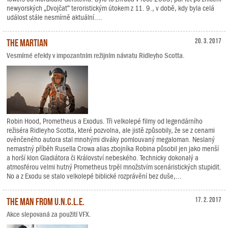
newyorských „Dvojčat“ teroristickým útokem z 11. 9., v době, kdy byla celá
událost stále nesmírně aktuální....
The Martian
20. 3. 2017
Vesmírné efekty v impozantním režijním návratu Ridleyho Scotta.
Robin Hood, Prometheus a Exodus. Tři velkolepé filmy od legendárního
režiséra Ridleyho Scotta, které pozvolna, ale jistě způsobily, že se z cenami
ověnčeného autora stal mnohými diváky pomlouvaný megaloman. Neslaný
nemastný příběh Rusella Crowa alias zbojníka Robina působil jen jako menší
a horší klon Gladiátora či Království nebeského. Technicky dokonalý a
atmosférou velmi hutný Prometheus trpěl množstvím scenáristických stupidit.
No a z Exodu se stalo velkolepé biblické rozprávění bez duše,...
The Man from U.N.C.L.E.
17. 2. 2017
Akce slepovaná za použití VFX.