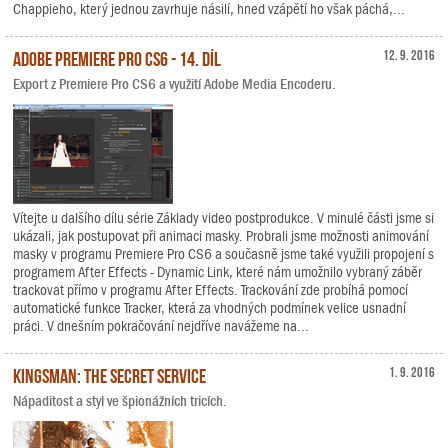
Chappieho, který jednou zavrhuje násilí, hned vzápětí ho však páchá,...
Adobe Premiere Pro CS6 - 14. díl
12. 9. 2016
Export z Premiere Pro CS6 a využití Adobe Media Encoderu.
Vítejte u dalšího dílu série Základy video postprodukce. V minulé části jsme si
ukázali, jak postupovat při animaci masky. Probrali jsme možnosti animování
masky v programu Premiere Pro CS6 a současně jsme také využili propojení s
programem After Effects - Dynamic Link, které nám umožnilo vybraný záběr
trackovat přímo v programu After Effects. Trackování zde probíhá pomocí
automatické funkce Tracker, která za vhodných podmínek velice usnadní
práci. V dnešním pokračování nejdříve navážeme na...
Kingsman: The Secret Service
1. 9. 2016
Nápaditost a styl ve špionážních tricích.