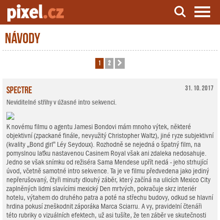
Návody
Server o natáčení a zpracování videa
1
2
Další
Spectre
31. 10. 2017
Neviditelné střihy v úžasné intro sekvenci.
K novému filmu o agentu Jamesi Bondovi mám mnoho výtek, některé
objektivní (zpackané finále, nevyužitý Christopher Waltz), jiné ryze subjektivní
(kvality „Bond girl“ Léy Seydoux). Rozhodně se nejedná o špatný film, na
pomyslnou laťku nastavenou Casinem Royal však ani zdaleka nedosahuje.
Jedno se však snímku od režiséra Sama Mendese upřít nedá - jeho strhující
úvod, včetně samotné intro sekvence. Ta je ve filmu předvedena jako jediný
nepřerušovaný, čtyři minuty dlouhý záběr, který začíná na ulicích Mexico City
zaplněných lidmi slavícími mexický Den mrtvých, pokračuje skrz interiér
hotelu, výtahem do druhého patra a poté na střechu budovy, odkud se hlavní
hrdina pokusí zneškodnit záporáka Marca Sciarru. A vy, pravidelní čtenáři
této rubriky o vizuálních efektech, už asi tušíte, že ten záběr ve skutečnosti