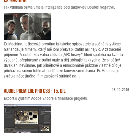
Jak vznikala oživlá umělá inteligence pod taktovkou Double Negative.
Ex Machina, režisérská prvotina britského spisovatele a scénáristy Alexe
Garlanda, je filmem, který mě loni překvapil zatím asi nejvíc. A zatraceně
příjemně. V době, kdy valná většina „VFX-heavy" filmů spoléhá na kvanta
výbuchů, přeplácané vizuální orgie a děj ubíhající tak rychle, že si běžný
divák ani nevšimne, jak příběhově a emocionálně prázdné vlastně dílo je,
přichází na scénu tohle atmosférické konverzační drama. Ex Machina je
zkrátka něco jiného, film založený striktně na...
Adobe Premiere Pro CS6 - 15. díl
13. 10. 2016
Export s využitím Adobe Encore a finalizace projektu.