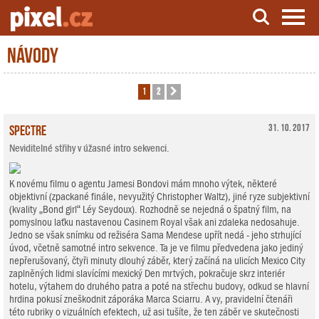
Návody
Server o natáčení a zpracování videa
1
2
Další
Spectre
31. 10. 2017
Neviditelné střihy v úžasné intro sekvenci.
K novému filmu o agentu Jamesi Bondovi mám mnoho výtek, některé
objektivní (zpackané finále, nevyužitý Christopher Waltz), jiné ryze subjektivní
(kvality „Bond girl“ Léy Seydoux). Rozhodně se nejedná o špatný film, na
pomyslnou laťku nastavenou Casinem Royal však ani zdaleka nedosahuje.
Jedno se však snímku od režiséra Sama Mendese upřít nedá - jeho strhující
úvod, včetně samotné intro sekvence. Ta je ve filmu předvedena jako jediný
nepřerušovaný, čtyři minuty dlouhý záběr, který začíná na ulicích Mexico City
zaplněných lidmi slavícími mexický Den mrtvých, pokračuje skrz interiér
hotelu, výtahem do druhého patra a poté na střechu budovy, odkud se hlavní
hrdina pokusí zneškodnit záporáka Marca Sciarru. A vy, pravidelní čtenáři
této rubriky o vizuálních efektech, už asi tušíte, že ten záběr ve skutečnosti