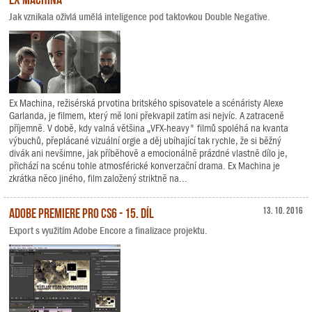
Jak vznikala oživlá umělá inteligence pod taktovkou Double Negative.
Ex Machina, režisérská prvotina britského spisovatele a scénáristy Alexe
Garlanda, je filmem, který mě loni překvapil zatím asi nejvíc. A zatraceně
příjemně. V době, kdy valná většina „VFX-heavy" filmů spoléhá na kvanta
výbuchů, přeplácané vizuální orgie a děj ubíhající tak rychle, že si běžný
divák ani nevšimne, jak příběhově a emocionálně prázdné vlastně dílo je,
přichází na scénu tohle atmosférické konverzační drama. Ex Machina je
zkrátka něco jiného, film založený striktně na...
Adobe Premiere Pro CS6 - 15. díl
13. 10. 2016
Export s využitím Adobe Encore a finalizace projektu.