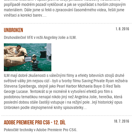
popřípadě modrém pozadí vyklíčovat a jak se vypořádat s horším zdrojovým
materiálem. Dále jsme si řekli o zpracování časoměrného videa, řešili jsme
vinětaci a korekci barev....
Unbroken
1. 8. 2016
Druhoválečné VFX v režii Angeliny Jolie a ILM.
ILM mají dobré zkušenosti s válečnými filmy a efekty bitevních strojů druhé
světové války jim nejsou cizí - byli u tvorby filmu Saving Private Ryan režiséra
Stevena Spielberga, stejně jako Pearl Harbor Michaela Baye či Red Tails
George Lucase. Tentokrát si je nicméně k vytvoření efektů pro film s
podobnou tematikou nenajal nikdo jiný než Angelina Jolie, herečka, která
poslední dobou stále častěji vstupuje i na režijní pole. Její historický opus
Unbroken podle stejnojmenné knihy spisovatelky...
Adobe Premiere Pro CS6 - 12. díl
18. 7. 2016
Pokročilé techniky v Adobe Premiere Pro CS6.