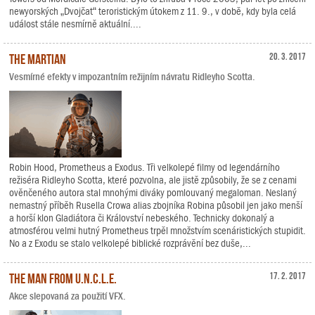
newyorských „Dvojčat“ teroristickým útokem z 11. 9., v době, kdy byla celá
událost stále nesmírně aktuální....
The Martian
20. 3. 2017
Vesmírné efekty v impozantním režijním návratu Ridleyho Scotta.
Robin Hood, Prometheus a Exodus. Tři velkolepé filmy od legendárního
režiséra Ridleyho Scotta, které pozvolna, ale jistě způsobily, že se z cenami
ověnčeného autora stal mnohými diváky pomlouvaný megaloman. Neslaný
nemastný příběh Rusella Crowa alias zbojníka Robina působil jen jako menší
a horší klon Gladiátora či Království nebeského. Technicky dokonalý a
atmosférou velmi hutný Prometheus trpěl množstvím scenáristických stupidit.
No a z Exodu se stalo velkolepé biblické rozprávění bez duše,...
The Man from U.N.C.L.E.
17. 2. 2017
Akce slepovaná za použití VFX.