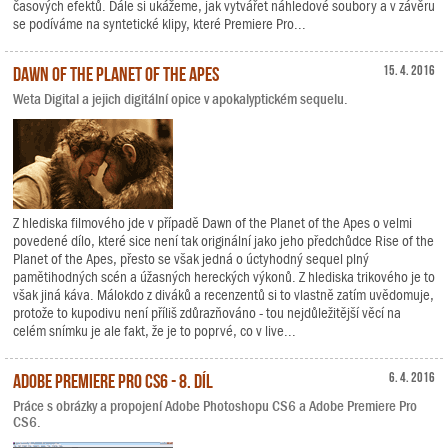
časových efektů. Dále si ukážeme, jak vytvářet náhledové soubory a v závěru
se podíváme na syntetické klipy, které Premiere Pro...
Dawn of the Planet of the Apes
15. 4. 2016
Weta Digital a jejich digitální opice v apokalyptickém sequelu.
Z hlediska filmového jde v případě Dawn of the Planet of the Apes o velmi
povedené dílo, které sice není tak originální jako jeho předchůdce Rise of the
Planet of the Apes, přesto se však jedná o úctyhodný sequel plný
pamětihodných scén a úžasných hereckých výkonů. Z hlediska trikového je to
však jiná káva. Málokdo z diváků a recenzentů si to vlastně zatím uvědomuje,
protože to kupodivu není příliš zdůrazňováno - tou nejdůležitější věcí na
celém snímku je ale fakt, že je to poprvé, co v live...
Adobe Premiere Pro CS6 - 8. díl
6. 4. 2016
Práce s obrázky a propojení Adobe Photoshopu CS6 a Adobe Premiere Pro
CS6.