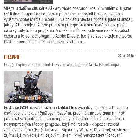
Vítejte u dalšího dílu série Základy video postprodukce. V minulém dílu jsme
řešili finální export do souboru a poté jsme se dostali k exportu videa s
využitím Adobe Media Encoderu. Na příkladu Media Encoderu jsme si ukázali,
jak využít propojení Adobe produktů při exportu a současně jsme si prošli
další výhody tohoto programu. V dnešním dílu se podíváme na další způsob
exportu a to pomocí programu Adobe Encore, který se specializuje na tvorbu
DVD. Probereme si i pokročilejší úkony v tomto...
Chappie
27. 9. 2016
Image Engine a jejich robotí triky v novém filmu od Neilla Blomkampa.
Kdyby se PiXEL.cz zaměřoval na kritiku filmových děl, nejspíš byste v tuhle
chvíli četli článek, v němž bych rozebíral, proč mě Chappie zklamal. Proč
promrhal svůj potenciál nepochopitelným soustředěním se na skupinku
nesympatických rádoby gangstas, když měl režisér k dispozici stokrát
zajímavější herce (Hugh Jackman, Sigourney Weaver, Dev Patel) se stokrát
zajímavějšími vedlejšími dějovými liniemi. Proč nekonzistentní chování