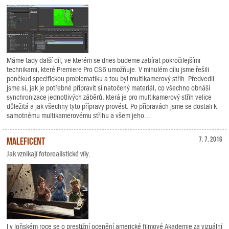
Máme tady další díl, ve kterém se dnes budeme zabírat pokročilejšími
technikami, které Premiere Pro CS6 umožňuje. V minulém dílu jsme řešili
poněkud specifickou problematiku a tou byl multikamerový střih. Předvedli
jsme si, jak je potřebné připravit si natočený materiál, co všechno obnáší
synchronizace jednotlivých záběrů, která je pro multikamerový střih velice
důležitá a jak všechny tyto přípravy provést. Po přípravách jsme se dostali k
samotnému multikamerovému střihu a všem jeho...
Maleficent
7. 7. 2016
Jak vznikají fotorealistické víly.
I v loňském roce se o prestižní ocenění americké filmové Akademie za vizuální