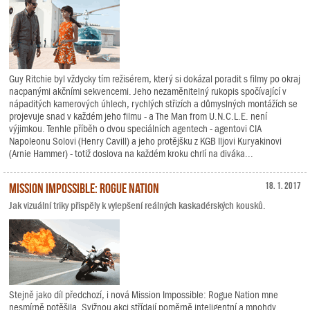
Guy Ritchie byl vždycky tím režisérem, který si dokázal poradit s filmy po okraj
nacpanými akčními sekvencemi. Jeho nezaměnitelný rukopis spočívající v
nápaditých kamerových úhlech, rychlých střizích a důmyslných montážích se
projevuje snad v každém jeho filmu - a The Man from U.N.C.L.E. není
výjimkou. Tenhle příběh o dvou speciálních agentech - agentovi CIA
Napoleonu Solovi (Henry Cavill) a jeho protějšku z KGB Iljovi Kuryakinovi
(Arnie Hammer) - totiž doslova na každém kroku chrlí na diváka...
Mission Impossible: Rogue Nation
18. 1. 2017
Jak vizuální triky přispěly k vylepšení reálných kaskadérských kousků.
Stejně jako díl předchozí, i nová Mission Impossible: Rogue Nation mne
nesmírně potěšila. Svižnou akci střídají poměrně inteligentní a mnohdy