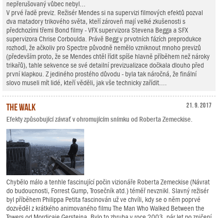
nepřerušovaný vůbec nebyl...
V prvé řadě previz. Režisér Mendes si na supervizi filmových efektů pozval
dva matadory trikového světa, kteří zároveň mají velké zkušenosti s
předchozími třemi Bond filmy - VFX supervizora Stevena Begga a SFX
supervizora Chrise Corboulda. Právě Begg v prvotních fázích preprodukce
rozhodl, že ačkoliv pro Spectre původně nemělo vzniknout mnoho previzů
(především proto, že se Mendes chtěl řídit spíše hlavně příběhem než nároky
trikařů), tahle sekvence se své detailní previzualizace dočkala dlouho před
první klapkou. Z jediného prostého důvodu - byla tak náročná, že finální
slovo museli mít lidé, kteří věděli, jak vše technicky zařídit....
The Walk
21. 9. 2017
Efekty způsobující závrať v ohromujícím snímku od Roberta Zemeckise.
Chybělo málo a tenhle fascinující počin vizionáře Roberta Zemeckise (Návrat
do budoucnosti, Forrest Gump, Trosečník atd.) téměř nevznikl. Slavný režisér
byl příběhem Philippa Petita fascinován už ve chvíli, kdy se o něm poprvé
dozvěděl z krátkého animovaného filmu The Man Who Walked Between the
Towers od Mordicaie Gersteina. Bylo to zhruba v roce 2003, pár let po zničení