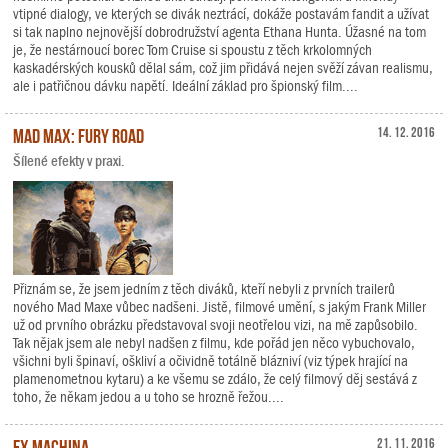
vtipné dialogy, ve kterých se divák neztrácí, dokáže postavám fandit a užívat
si tak naplno nejnovější dobrodružství agenta Ethana Hunta. Úžasné na tom
je, že nestárnoucí borec Tom Cruise si spoustu z těch krkolomných
kaskadérských kousků dělal sám, což jim přidává nejen svěží závan realismu,
ale i patřičnou dávku napětí. Ideální základ pro špionský film....
Mad Max: Fury Road
14. 12. 2016
Šílené efekty v praxi.
Přiznám se, že jsem jedním z těch diváků, kteří nebyli z prvních trailerů
nového Mad Maxe vůbec nadšeni. Jistě, filmové umění, s jakým Frank Miller
už od prvního obrázku představoval svoji neotřelou vizi, na mě zapůsobilo.
Tak nějak jsem ale nebyl nadšen z filmu, kde pořád jen něco vybuchovalo,
všichni byli špinaví, oškliví a očividně totálně blázniví (viz týpek hrající na
plamenometnou kytaru) a ke všemu se zdálo, že celý filmový děj sestává z
toho, že někam jedou a u toho se hrozně řežou....
Ex Machina
21. 11. 2016