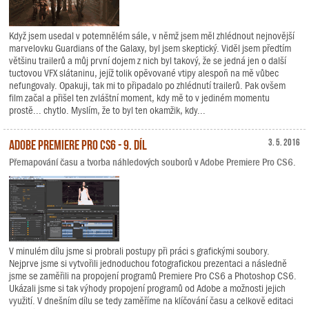
Když jsem usedal v potemnělém sále, v němž jsem měl zhlédnout nejnovější
marvelovku Guardians of the Galaxy, byl jsem skeptický. Viděl jsem předtím
většinu trailerů a můj první dojem z nich byl takový, že se jedná jen o další
tuctovou VFX slátaninu, jejíž tolik opěvované vtipy alespoň na mě vůbec
nefungovaly. Opakuji, tak mi to připadalo po zhlédnutí trailerů. Pak ovšem
film začal a přišel ten zvláštní moment, kdy mě to v jediném momentu
prostě... chytlo. Myslím, že to byl ten okamžik, kdy...
Adobe Premiere Pro CS6 - 9. díl
3. 5. 2016
Přemapování času a tvorba náhledových souborů v Adobe Premiere Pro CS6.
V minulém dílu jsme si probrali postupy při práci s grafickými soubory.
Nejprve jsme si vytvořili jednoduchou fotografickou prezentaci a následně
jsme se zaměřili na propojení programů Premiere Pro CS6 a Photoshop CS6.
Ukázali jsme si tak výhody propojení programů od Adobe a možnosti jejich
využití. V dnešním dílu se tedy zaměříme na klíčování času a celkově editaci