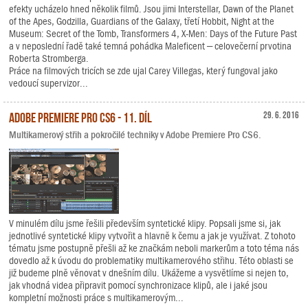
efekty ucházelo hned několik filmů. Jsou jimi Interstellar, Dawn of the Planet
of the Apes, Godzilla, Guardians of the Galaxy, třetí Hobbit, Night at the
Museum: Secret of the Tomb, Transformers 4, X-Men: Days of the Future Past
a v neposlední řadě také temná pohádka Maleficent – celovečerní prvotina
Roberta Stromberga.
Práce na filmových tricích se zde ujal Carey Villegas, který fungoval jako
vedoucí supervizor...
Adobe Premiere Pro CS6 - 11. díl
29. 6. 2016
Multikamerový střih a pokročilé techniky v Adobe Premiere Pro CS6.
V minulém dílu jsme řešili především syntetické klipy. Popsali jsme si, jak
jednotlivé syntetické klipy vytvořit a hlavně k čemu a jak je využívat. Z tohoto
tématu jsme postupně přešli až ke značkám neboli markerům a toto téma nás
dovedlo až k úvodu do problematiky multikamerového střihu. Této oblasti se
již budeme plně věnovat v dnešním dílu. Ukážeme a vysvětlíme si nejen to,
jak vhodná videa připravit pomocí synchronizace klipů, ale i jaké jsou
kompletní možnosti práce s multikamerovým...