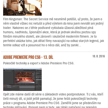
Film Kingsman: The Secret Service mě nesmírně potěšil, už proto, že jsem o
něm vlastně vůbec nic netušil a před výletem do kina jsem neviděl ani jediný
trailer. Nakonec se z téhle podívané vyklubala úžasná záležitost plná
humoru, nadhledu, špionážní akce, která je jednak skvělou poctou spy
filmům minulého století, ale zároveň i skutečně moderním filmem. Je to
perfektní ukázka toho, jak dělat filmy navazující na odkaz starých legend, jak
tenhle odkaz vzít a posunout ho o něco dál, aniž by zanikl...
Adobe Premiere Pro CS6 - 13. díl
10. 8. 2016
Pokročilé techniky a export v Adobe Premiere Pro CS6.
Opět zde máme další díl série o základech video postprodukce. Ti z vás, kteří
četli minulý díl, si jistě ještě pamatují, že jsme řešili pokročilejší techniky
práce v programu Adobe Premiere Pro CS6. Zaměřili jsme se především na
techniku klíčování. Popsali jsem si tedy, jak záběr natočený na zeleném,