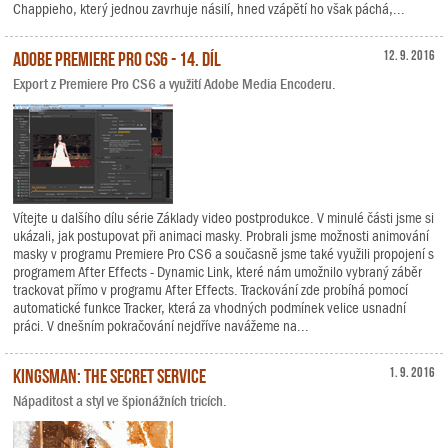
Chappieho, který jednou zavrhuje násilí, hned vzápětí ho však páchá,...
Adobe Premiere Pro CS6 - 14. díl
12. 9. 2016
Export z Premiere Pro CS6 a využití Adobe Media Encoderu.
Vítejte u dalšího dílu série Základy video postprodukce. V minulé části jsme si
ukázali, jak postupovat při animaci masky. Probrali jsme možnosti animování
masky v programu Premiere Pro CS6 a současně jsme také využili propojení s
programem After Effects - Dynamic Link, které nám umožnilo vybraný záběr
trackovat přímo v programu After Effects. Trackování zde probíhá pomocí
automatické funkce Tracker, která za vhodných podmínek velice usnadní
práci. V dnešním pokračování nejdříve navážeme na...
Kingsman: The Secret Service
1. 9. 2016
Nápaditost a styl ve špionážních tricích.