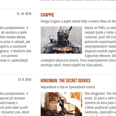
13. 10. 2016
Chappie
Image Engine a jejich robotí triky v novém filmu od N
video postprodukce. V
Kdyby se PiXEL.cz zamě
rt do souboru a poté
nejspíš byste v tuhle c
užitím Adobe Media
rozebíral, proč mě Ch
 jsme si ukázali, jak
potenciál nepochopit
 exportu a současně
nesympatických rádoby
rogramu. V dnešním dílu
dispozici stokrát zají
 a to pomocí
Sigourney Weaver, Dev
me si i pokročilejší
vedlejšími dějovými liniemi. Proč nekonzistentní cho
zavrhuje násilí, hned vzápětí ho však páchá,...
12. 9. 2016
Kingsman: The Secret Service
Nápaditost a styl ve špionážních tricích.
video postprodukce. V
Film Kingsman: The Se
tupovat při animaci
proto, že jsem o něm v
vání masky v
výletem do kina jsem n
ě jsme také využili
z téhle podívané vykl
- Dynamic Link, které
nadhledu, špionážní a