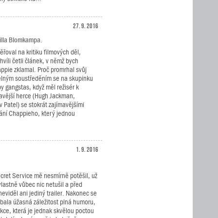
27. 9. 2016
eilla Blomkampa.
řoval na kritiku filmových děl,
hvíli četli článek, v němž bych
appie zklamal. Proč promrhal svůj
elným soustředěním se na skupinku
 gangstas, když měl režisér k
mavější herce (Hugh Jackman,
 Patel) se stokrát zajímavějšími
vání Chappieho, který jednou
1. 9. 2016
cret Service mě nesmírně potěšil, už
lastně vůbec nic netušil a před
eviděl ani jediný trailer. Nakonec se
ubala úžasná záležitost plná humoru,
kce, která je jednak skvělou poctou