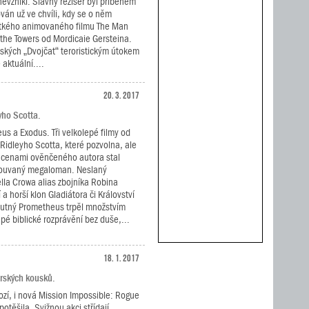
nevznikl. Slavný režisér byl příběhem
ován už ve chvíli, kdy se o něm
átkého animovaného filmu The Man
he Towers od Mordicaie Gersteina.
rských „Dvojčat“ teroristickým útokem
 aktuální....
20. 3. 2017
yho Scotta.
s a Exodus. Tři velkolepé filmy od
Ridleyho Scotta, které pozvolna, ale
 z cenami ověnčeného autora stal
ouvaný megaloman. Neslaný
la Crowa alias zbojníka Robina
 a horší klon Gladiátora či Království
hutný Prometheus trpěl množstvím
epé biblické rozprávění bez duše,...
18. 1. 2017
dérských kousků.
ozí, i nová Mission Impossible: Rogue
těšila. Svižnou akci střídají