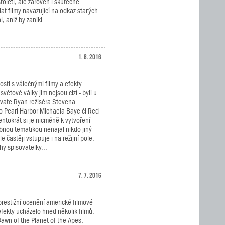
oletí, ale zároveň i skutečně
at filmy navazující na odkaz starých
, aniž by zanikl...
1. 8. 2016
sti s válečnými filmy a efekty
světové války jim nejsou cizí - byli u
rivate Ryan režiséra Stevena
ko Pearl Harbor Michaela Baye či Red
entokrát si je nicméně k vytvoření
obnou tematikou nenajal nikdo jiný
 častěji vstupuje i na režijní pole.
hy spisovatelky...
7. 7. 2016
prestižní ocenění americké filmové
efekty ucházelo hned několik filmů.
 Dawn of the Planet of the Apes,