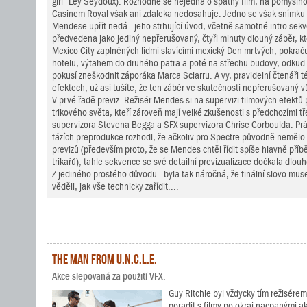
girl“ Léy Seydoux). Rozhodně se nejedná o špatný film, na pomysln
Casinem Royal však ani zdaleka nedosahuje. Jedno se však snímku
Mendese upřít nedá - jeho strhující úvod, včetně samotné intro sekve
předvedena jako jediný nepřerušovaný, čtyři minuty dlouhý záběr, kt
Mexico City zaplněných lidmi slavícími mexický Den mrtvých, pokračuj
hotelu, výtahem do druhého patra a poté na střechu budovy, odkud 
pokusí zneškodnit záporáka Marca Sciarru. A vy, pravidelní čtenáři té
efektech, už asi tušíte, že ten záběr ve skutečnosti nepřerušovaný v
V prvé řadě previz. Režisér Mendes si na supervizi filmových efektů
trikového světa, kteří zároveň mají velké zkušenosti s předchozími tř
supervizora Stevena Begga a SFX supervizora Chrise Corboulda. Prá
fázích preprodukce rozhodl, že ačkoliv pro Spectre původně neměl
previzů (především proto, že se Mendes chtěl řídit spíše hlavně pří
trikařů), tahle sekvence se své detailní previzualizace dočkala dlou
Z jediného prostého důvodu - byla tak náročná, že finální slovo museli
věděli, jak vše technicky zařídit....
The Man from U.N.C.L.E.
Akce slepovaná za použití VFX.
Guy Ritchie byl vždycky tím režisérem
poradit s filmy po okraj nacpanými 