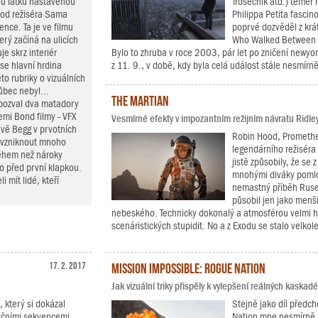
ou laťku nastavenou
Trosečník atd.) téměř 
 od režiséra Sama
Philippa Petita fascin
nce. Ta je ve filmu
poprvé dozvěděl z kr
erý začíná na ulicích
Who Walked Between t
e skrz interiér
Bylo to zhruba v roce 2003, pár let po zničení newyo
se hlavní hrdina
z 11. 9., v době, kdy byla celá událost stále nesmírně
to rubriky o vizuálních
ůbec nebyl...
The Martian
 pozval dva matadory
emi Bond filmy - VFX
Vesmírné efekty v impozantním režijním návratu Ridle
vě Begg v prvotních
Robin Hood, Prometheu
o vzniknout mnoho
legendárního režiséra 
během než nároky
jistě způsobily, že se
ho před první klapkou.
mnohými diváky poml
 mít lidé, kteří
nemastný příběh Rusel
působil jen jako menší
nebeského. Technicky dokonalý a atmosférou velmi 
scenáristických stupidit. No a z Exodu se stalo velkol
17. 2. 2017
Mission Impossible: Rogue Nation
Jak vizuální triky přispěly k vylepšení reálných kaska
, který si dokázal
Stejně jako díl předch
akčními sekvencemi.
Nation mne nesmírně po