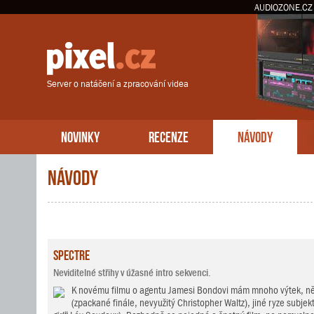
AUDIOZONE.CZ
Server o natáčení a zpracování videa
NOVINKY
RECENZE
NÁVODY
Návody
Spectre
Neviditelné střihy v úžasné intro sekvenci.
K novému filmu o agentu Jamesi Bondovi mám mnoho výtek, něk
(zpackané finále, nevyužitý Christopher Waltz), jiné ryze subjekt