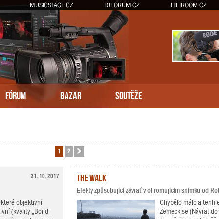
MUSICSTAGE.CZ
DJFORUM.CZ
HIFIROOM.CZ
FÓRUM
BAZAR
SOUTĚŽE
1
2
Další
31. 10. 2017
The Walk
Efekty způsobující závrať v ohromujícím snímku od R
teré objektivní
Chybělo málo a tenhle
ivní (kvality „Bond
Zemeckise (Návrat do