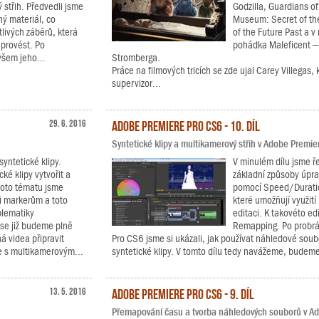
 střih. Předvedli jsme
Godzilla, Guardians of 
ený materiál, co
Museum: Secret of th
livých záběrů, která
of the Future Past a 
 provést. Po
pohádka Maleficent –
všem jeho...
Stromberga.
Práce na filmových tricích se zde ujal Carey Villegas,
supervizor...
29. 6. 2016
Adobe Premiere Pro CS6 - 10. díl
Syntetické klipy a multikamerový střih v Adobe Premi
syntetické klipy.
V minulém dílu jsme ře
cké klipy vytvořit a
základní způsoby úpra
ohoto tématu jsme
pomocí Speed/Duratio
i markerům a toto
které umožňují využití
blematiky
editaci. K takovéto ed
 se již budeme plně
Remapping. Po probrán
á videa připravit
Pro CS6 jsme si ukázali, jak používat náhledové soub
ce s multikamerovým...
syntetické klipy. V tomto dílu tedy navážeme, budeme
13. 5. 2016
Adobe Premiere Pro CS6 - 9. díl
Přemapování času a tvorba náhledových souborů v A