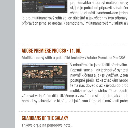
problematiku a tou byl multikamerový
si, jak je potřebné připravit si natoč
všechno obnáší synchronizace jednot
je pro multikamerový střih velice důležitá a jak všechny tyto přípravy
přípravách jsme se dostali k samotnému multikamerovému střihu a 
Adobe Premiere Pro CS6 - 11. díl
Multikamerový střih a pokročilé techniky v Adobe Premiere Pro CS6.
V minulém dílu jsme řešili především 
Popsali jsme si, jak jednotlivé synteti
hlavně k čemu a jak je využívat. Z t
postupně přešli až ke značkám nebol
téma nás dovedlo až k úvodu do pro
multikamerového střihu. Této oblasti
věnovat v dnešním dílu. Ukážeme a vysvětlíme si nejen to, jak vhodn
pomocí synchronizace klipů, ale i jaké jsou kompletní možnosti prá
Guardians of the Galaxy
Trikové orgie na pohodové notě.