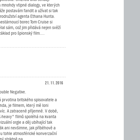
a mnohdy vtipné dialogy, ve kterých
áže postavám fandit a užívat si tak
rodružství agenta Ethana Hunta.
nestárnoucí borec Tom Cruise si
al sám, což jim přidává nejen svěží
základ pro špionský film....
21. 11. 2016
Double Negative.
á prvotina britského spisovatele a
nda, je filmem, který mě loni
jvíc. A zatraceně příjemně. V době,
X-heavy" filmů spoléhá na kvanta
zuální orgie a děj ubíhající tak
vák ani nevšimne, jak příběhově a
nu tohle atmosférické konverzační
ý striktně na...