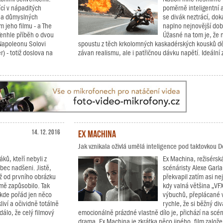
cí v nápaditých
poměrně inteligentní 
h a důmyslných
se divák neztrácí, dok
 jeho filmu - a The
naplno nejnovější dob
Tenhle příběh o dvou
Úžasné na tom je, že 
 Napoleonu Solovi
spoustu z těch krkolomných kaskadérských kousků děl
) - totiž doslova na
závan realismu, ale i patřičnou dávku napětí. Ideální 
14. 12. 2016
Ex Machina
Jak vznikala oživlá umělá inteligence pod taktovkou 
ků, kteří nebyli z
Ex Machina, režisérsk
bec nadšeni. Jistě,
scénáristy Alexe Garla
už od prvního obrázku
překvapil zatím asi ne
 mě zapůsobilo. Tak
kdy valná většina „VF
 kde pořád jen něco
výbuchů, přeplácané vi
liví a očividně totálně
rychle, že si běžný di
dálo, že celý filmový
emocionálně prázdné vlastně dílo je, přichází na scé
drama. Ex Machina je zkrátka něco jiného, film založen