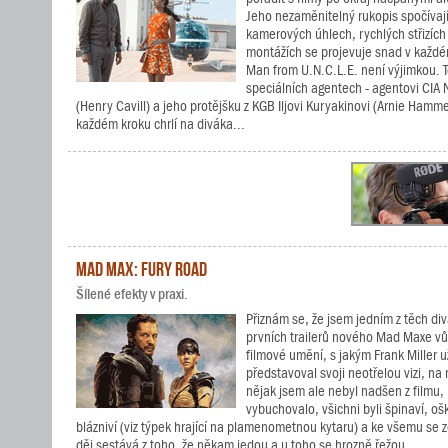
Jeho nezaměnitelný rukopis spočívají
kamerových úhlech, rychlých střizíc
montážích se projevuje snad v každém
Man from U.N.C.L.E. není výjimkou. 
speciálních agentech - agentovi CIA
(Henry Cavill) a jeho protějšku z KGB Iljovi Kuryakinovi (Arnie Hammer
každém kroku chrlí na diváka...
Mad Max: Fury Road
Šílené efekty v praxi.
Přiznám se, že jsem jedním z těch divá
prvních trailerů nového Mad Maxe vů
filmové umění, s jakým Frank Miller 
představoval svoji neotřelou vizi, na
nějak jsem ale nebyl nadšen z filmu,
vybuchovalo, všichni byli špinaví, ošk
blázniví (viz týpek hrající na plamenometnou kytaru) a ke všemu se z
děj sestává z toho, že někam jedou a u toho se hrozně řežou....