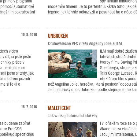
at přímo v programu
spy filmům minulého st
á pomocí automatické
moderním filmem. Je to perfektní ukázka toho, jak děl
V dnešním pokračování
legend, jak tenhle odkaz vzít a posunout ho o něco dál
10. 8. 2016
Unbroken
Druhoválečné VFX v režii Angeliny Jolie a ILM.
adech video
ILM mají dobré zkušeno
ý díl, si jistě ještě
bitevních strojů druhé 
techniky práce v
tvorby filmu Saving P
aměřili jsme se
Spielberga, stejně ja
ali jsem si tedy, jak
Tails George Lucase. T
adě modrém pozadí
efektů pro film s pod
me si řekli o
než Angelina Jolie, herečka, která poslední dobou stále
..
Její historický opus Unbroken podle stejnojmenné kni
18. 7. 2016
Maleficent
Jak vznikají fotorealistické víly.
nes budeme zabírat
I v loňském roce se o 
miere Pro CS6
Akademie za vizuální 
 poněkud specifickou
Jsou jimi Interstellar,