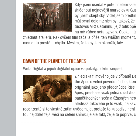
Když jsem usedal v potemnělém sále
zhlédnout nejnovější marvelovku Gua
byl jsem skeptický. Viděl jsem předtím
můj první dojem z nich byl takový, že 
tuctovou VFX slátaninu, jejíž tolik o
na mě vůbec nefungovaly. Opakuji, ta
zhlédnutí trailerů. Pak ovšem film začal a přišel ten zvláštní moment
momentu prostě... chytlo. Myslím, že to byl ten okamžik, kdy...
Dawn of the Planet of the Apes
Weta Digital a jejich digitální opice v apokalyptickém sequelu.
Z hlediska filmového jde v případě D
the Apes o velmi povedené dílo, které
originální jako jeho předchůdce Rise 
Apes, přesto se však jedná o úctyho
pamětihodných scén a úžasných her
hlediska trikového je to však jiná ká
recenzentů si to vlastně zatím uvědomuje, protože to kupodivu není 
tou nejdůležitější věcí na celém snímku je ale fakt, že je to poprvé, co