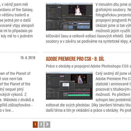
, v němž jsem měl
V minulém dílu jsme si
rdians of the Galaxy,
grafickými soubory. Ne
 většinu trailerů a
fotografickou prezent
se jedná jen o další
propojení programů P
pěvované vtipy alespoň
Ukázali jsme si tak v
k mi to připadalo po
možnosti jejich využit
, kdy mě to v jediném
klíčování času a celkově editaci časových efektů. Dá
soubory a v závěru se podíváme na syntetické klipy, k
15. 4. 2016
Adobe Premiere Pro CS6 - 8. díl
Práce s obrázky a propojení Adobe Photoshopu CS6 
awn of the Planet of
Celý sedmý díl jsme vě
 sice není tak
Adobe Premiere Pro CS
of the Planet of the
statické i animované ti
dný sequel plný
pracovat s titulkovým
eckých výkonů. Z
možností. Po přečtení 
va. Málokdo z diváků a
schopni bez problémů v
příliš zdůrazňováno -
editovat dle svých představ. Díky završení tématu ti
 v live...
další téma a tím je vkládání a práce s obrázky. Po prob
1
2
Další