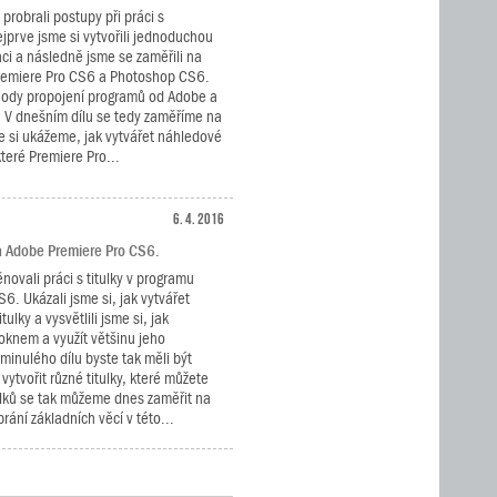
 probrali postupy při práci s
jprve jsme si vytvořili jednoduchou
aci a následně jsme se zaměřili na
remiere Pro CS6 a Photoshop CS6.
ýhody propojení programů od Adobe a
í. V dnešním dílu se tedy zaměříme na
le si ukážeme, jak vytvářet náhledové
teré Premiere Pro...
6. 4. 2016
a Adobe Premiere Pro CS6.
novali práci s titulky v programu
6. Ukázali jsme si, jak vytvářet
tulky a vysvětlili jsme si, jak
 oknem a využít většinu jeho
minulého dílu byste tak měli být
ytvořit různé titulky, které můžete
tulků se tak můžeme dnes zaměřit na
rání základních věcí v této...