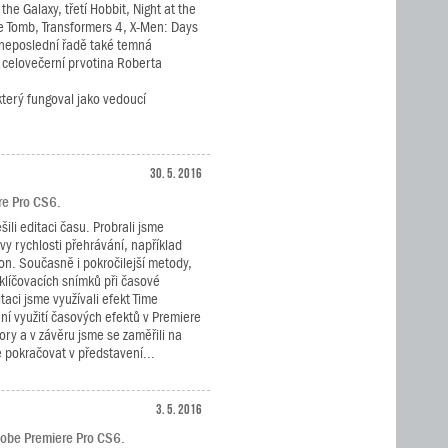
the Galaxy, třetí Hobbit, Night at the
e Tomb, Transformers 4, X-Men: Days
v neposlední řadě také temná
 celovečerní prvotina Roberta
 který fungoval jako vedoucí
30. 5. 2016
ere Pro CS6.
šili editaci času. Probrali jsme
vy rychlosti přehrávání, například
n. Současně i pokročilejší metody,
 klíčovacích snímků při časové
itaci jsme využívali efekt Time
í využití časových efektů v Premiere
ory a v závěru jsme se zaměřili na
 pokračovat v představení...
3. 5. 2016
dobe Premiere Pro CS6.