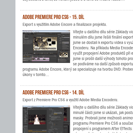
Adobe Premiere Pro CS6 - 15. díl
Export s využitím Adobe Encore a finalizace projektu.
Vítejte u dalšího dílu série Základy 
minulém dílu jsme řešili finální expo
jsme se dostali k exportu videa s vy
Encoderu. Na příkladu Media Encoderu
využít propojení Adobe produktů při
jsme si prošli další výhody tohoto p
se podíváme na další způsob exportu
programu Adobe Encore, který se specializuje na tvorbu DVD. Probere
úkony v tomto...
Adobe Premiere Pro CS6 - 14. díl
Export z Premiere Pro CS6 a využití Adobe Media Encoderu.
Vítejte u dalšího dílu série Základy 
minulé části jsme si ukázali, jak pos
masky. Probrali jsme možnosti animo
programu Premiere Pro CS6 a současn
propojení s programem After Effects 