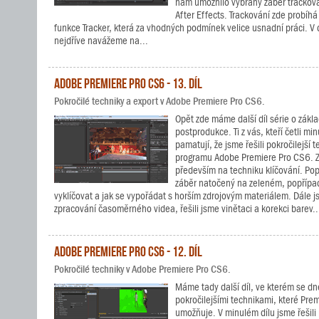
nám umožnilo vybraný záběr trackov
After Effects. Trackování zde probíh
funkce Tracker, která za vhodných podmínek velice usnadní práci. 
nejdříve navážeme na...
Adobe Premiere Pro CS6 - 13. díl
Pokročilé techniky a export v Adobe Premiere Pro CS6.
Opět zde máme další díl série o zákl
postprodukce. Ti z vás, kteří četli minul
pamatují, že jsme řešili pokročilejší 
programu Adobe Premiere Pro CS6. Z
především na techniku klíčování. Pops
záběr natočený na zeleném, popříp
vyklíčovat a jak se vypořádat s horším zdrojovým materiálem. Dále js
zpracování časoměrného videa, řešili jsme vinětaci a korekci barev..
Adobe Premiere Pro CS6 - 12. díl
Pokročilé techniky v Adobe Premiere Pro CS6.
Máme tady další díl, ve kterém se d
pokročilejšími technikami, které Pre
umožňuje. V minulém dílu jsme řešili