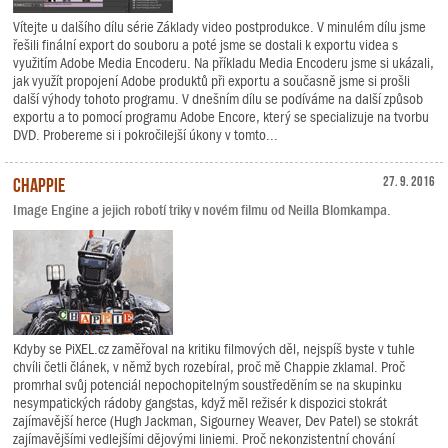
Vítejte u dalšího dílu série Základy video postprodukce. V minulém dílu jsme
řešili finální export do souboru a poté jsme se dostali k exportu videa s
využitím Adobe Media Encoderu. Na příkladu Media Encoderu jsme si ukázali,
jak využít propojení Adobe produktů při exportu a současně jsme si prošli
další výhody tohoto programu. V dnešním dílu se podíváme na další způsob
exportu a to pomocí programu Adobe Encore, který se specializuje na tvorbu
DVD. Probereme si i pokročilejší úkony v tomto...
Chappie
27. 9. 2016
Image Engine a jejich robotí triky v novém filmu od Neilla Blomkampa.
Kdyby se PiXEL.cz zaměřoval na kritiku filmových děl, nejspíš byste v tuhle
chvíli četli článek, v němž bych rozebíral, proč mě Chappie zklamal. Proč
promrhal svůj potenciál nepochopitelným soustředěním se na skupinku
nesympatických rádoby gangstas, když měl režisér k dispozici stokrát
zajímavější herce (Hugh Jackman, Sigourney Weaver, Dev Patel) se stokrát
zajímavějšími vedlejšími dějovými liniemi. Proč nekonzistentní chování