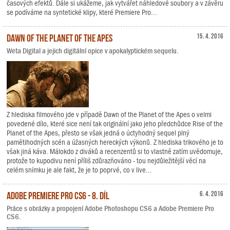
časových efektů. Dále si ukážeme, jak vytvářet náhledové soubory a v závěru
se podíváme na syntetické klipy, které Premiere Pro...
Dawn of the Planet of the Apes
15. 4. 2016
Weta Digital a jejich digitální opice v apokalyptickém sequelu.
Z hlediska filmového jde v případě Dawn of the Planet of the Apes o velmi
povedené dílo, které sice není tak originální jako jeho předchůdce Rise of the
Planet of the Apes, přesto se však jedná o úctyhodný sequel plný
pamětihodných scén a úžasných hereckých výkonů. Z hlediska trikového je to
však jiná káva. Málokdo z diváků a recenzentů si to vlastně zatím uvědomuje,
protože to kupodivu není příliš zdůrazňováno - tou nejdůležitější věcí na
celém snímku je ale fakt, že je to poprvé, co v live...
Adobe Premiere Pro CS6 - 8. díl
6. 4. 2016
Práce s obrázky a propojení Adobe Photoshopu CS6 a Adobe Premiere Pro
CS6.