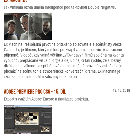
Jak vznikala oživlá umělá inteligence pod taktovkou Double Negative.
Ex Machina, režisérská prvotina britského spisovatele a scénáristy Alexe
Garlanda, je filmem, který mě loni překvapil zatím asi nejvíc. A zatraceně
příjemně. V době, kdy valná většina „VFX-heavy" filmů spoléhá na kvanta
výbuchů, přeplácané vizuální orgie a děj ubíhající tak rychle, že si běžný
divák ani nevšimne, jak příběhově a emocionálně prázdné vlastně dílo je,
přichází na scénu tohle atmosférické konverzační drama. Ex Machina je
zkrátka něco jiného, film založený striktně na...
Adobe Premiere Pro CS6 - 15. díl
13. 10. 2016
Export s využitím Adobe Encore a finalizace projektu.