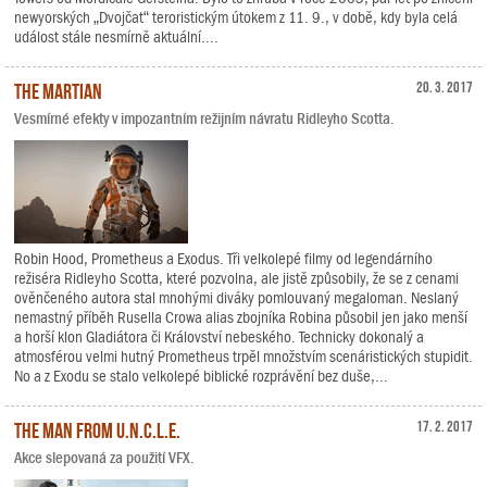
newyorských „Dvojčat“ teroristickým útokem z 11. 9., v době, kdy byla celá
událost stále nesmírně aktuální....
The Martian
20. 3. 2017
Vesmírné efekty v impozantním režijním návratu Ridleyho Scotta.
Robin Hood, Prometheus a Exodus. Tři velkolepé filmy od legendárního
režiséra Ridleyho Scotta, které pozvolna, ale jistě způsobily, že se z cenami
ověnčeného autora stal mnohými diváky pomlouvaný megaloman. Neslaný
nemastný příběh Rusella Crowa alias zbojníka Robina působil jen jako menší
a horší klon Gladiátora či Království nebeského. Technicky dokonalý a
atmosférou velmi hutný Prometheus trpěl množstvím scenáristických stupidit.
No a z Exodu se stalo velkolepé biblické rozprávění bez duše,...
The Man from U.N.C.L.E.
17. 2. 2017
Akce slepovaná za použití VFX.