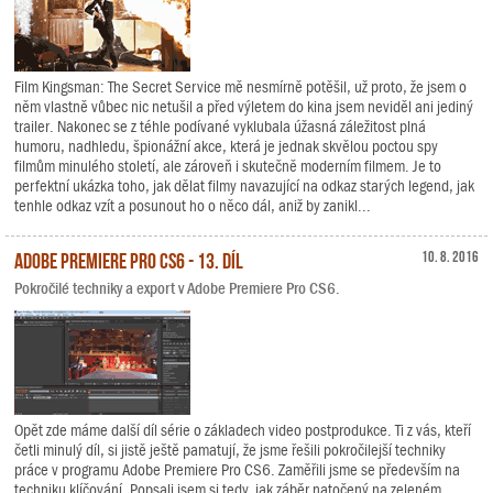
Film Kingsman: The Secret Service mě nesmírně potěšil, už proto, že jsem o
něm vlastně vůbec nic netušil a před výletem do kina jsem neviděl ani jediný
trailer. Nakonec se z téhle podívané vyklubala úžasná záležitost plná
humoru, nadhledu, špionážní akce, která je jednak skvělou poctou spy
filmům minulého století, ale zároveň i skutečně moderním filmem. Je to
perfektní ukázka toho, jak dělat filmy navazující na odkaz starých legend, jak
tenhle odkaz vzít a posunout ho o něco dál, aniž by zanikl...
Adobe Premiere Pro CS6 - 13. díl
10. 8. 2016
Pokročilé techniky a export v Adobe Premiere Pro CS6.
Opět zde máme další díl série o základech video postprodukce. Ti z vás, kteří
četli minulý díl, si jistě ještě pamatují, že jsme řešili pokročilejší techniky
práce v programu Adobe Premiere Pro CS6. Zaměřili jsme se především na
techniku klíčování. Popsali jsem si tedy, jak záběr natočený na zeleném,