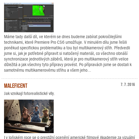
Máme tady další díl, ve kterém se dnes budeme zabírat pokročilejšími
technikami, které Premiere Pro CS6 umožňuje. V minulém dílu jsme řešili
poněkud specifickou problematiku a tou byl multikamerový střih. Předvedli
jsme si, jak je potřebné připravit si natočený materiál, co všechno obnáší
synchronizace jednotlivých záběrů, která je pro multikamerový střih velice
důležitá a jak všechny tyto přípravy provést. Po přípravách jsme se dostali k
samotnému multikamerovému střihu a všem jeho...
Maleficent
7. 7. 2016
Jak vznikají fotorealistické víly.
I v loňském roce se o prestižní ocenění americké filmové Akademie za vizuální