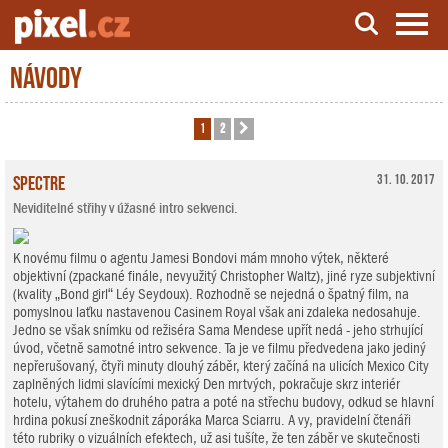
Návody
Server o natáčení a zpracování videa
1
2
Další
Spectre
31. 10. 2017
Neviditelné střihy v úžasné intro sekvenci.
K novému filmu o agentu Jamesi Bondovi mám mnoho výtek, některé
objektivní (zpackané finále, nevyužitý Christopher Waltz), jiné ryze subjektivní
(kvality „Bond girl“ Léy Seydoux). Rozhodně se nejedná o špatný film, na
pomyslnou laťku nastavenou Casinem Royal však ani zdaleka nedosahuje.
Jedno se však snímku od režiséra Sama Mendese upřít nedá - jeho strhující
úvod, včetně samotné intro sekvence. Ta je ve filmu předvedena jako jediný
nepřerušovaný, čtyři minuty dlouhý záběr, který začíná na ulicích Mexico City
zaplněných lidmi slavícími mexický Den mrtvých, pokračuje skrz interiér
hotelu, výtahem do druhého patra a poté na střechu budovy, odkud se hlavní
hrdina pokusí zneškodnit záporáka Marca Sciarru. A vy, pravidelní čtenáři
této rubriky o vizuálních efektech, už asi tušíte, že ten záběr ve skutečnosti