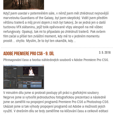
Když jsem usedal v potemnělém sále, v němž jsem měl zhlédnout nejnovější
marvelovku Guardians of the Galaxy, byl jsem skeptický. Viděl jsem předtím
většinu trailerů a můj první dojem z nich byl takový, že se jedná jen o další
tuctovou VFX slátaninu, jejíž tolik opěvované vtipy alespoň na mě vůbec
nefungovaly. Opakuji, tak mi to připadalo po zhlédnutí trailerů. Pak ovšem
film začal a přišel ten zvláštní moment, kdy mě to v jediném momentu
prostě... chytlo. Myslím, že to byl ten okamžik, kdy...
Adobe Premiere Pro CS6 - 9. díl
3. 5. 2016
Přemapování času a tvorba náhledových souborů v Adobe Premiere Pro CS6.
V minulém dílu jsme si probrali postupy při práci s grafickými soubory.
Nejprve jsme si vytvořili jednoduchou fotografickou prezentaci a následně
jsme se zaměřili na propojení programů Premiere Pro CS6 a Photoshop CS6.
Ukázali jsme si tak výhody propojení programů od Adobe a možnosti jejich
využití. V dnešním dílu se tedy zaměříme na klíčování času a celkově editaci