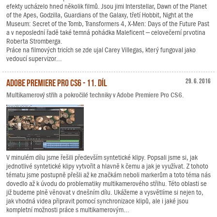
efekty ucházelo hned několik filmů. Jsou jimi Interstellar, Dawn of the Planet
of the Apes, Godzilla, Guardians of the Galaxy, třetí Hobbit, Night at the
Museum: Secret of the Tomb, Transformers 4, X-Men: Days of the Future Past
a v neposlední řadě také temná pohádka Maleficent – celovečerní prvotina
Roberta Stromberga.
Práce na filmových tricích se zde ujal Carey Villegas, který fungoval jako
vedoucí supervizor...
Adobe Premiere Pro CS6 - 11. díl
29. 6. 2016
Multikamerový střih a pokročilé techniky v Adobe Premiere Pro CS6.
V minulém dílu jsme řešili především syntetické klipy. Popsali jsme si, jak
jednotlivé syntetické klipy vytvořit a hlavně k čemu a jak je využívat. Z tohoto
tématu jsme postupně přešli až ke značkám neboli markerům a toto téma nás
dovedlo až k úvodu do problematiky multikamerového střihu. Této oblasti se
již budeme plně věnovat v dnešním dílu. Ukážeme a vysvětlíme si nejen to,
jak vhodná videa připravit pomocí synchronizace klipů, ale i jaké jsou
kompletní možnosti práce s multikamerovým...