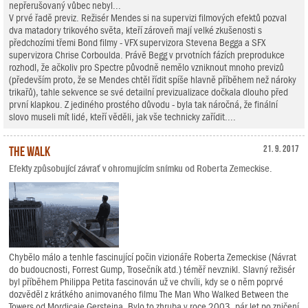
nepřerušovaný vůbec nebyl...
V prvé řadě previz. Režisér Mendes si na supervizi filmových efektů pozval
dva matadory trikového světa, kteří zároveň mají velké zkušenosti s
předchozími třemi Bond filmy - VFX supervizora Stevena Begga a SFX
supervizora Chrise Corboulda. Právě Begg v prvotních fázích preprodukce
rozhodl, že ačkoliv pro Spectre původně nemělo vzniknout mnoho previzů
(především proto, že se Mendes chtěl řídit spíše hlavně příběhem než nároky
trikařů), tahle sekvence se své detailní previzualizace dočkala dlouho před
první klapkou. Z jediného prostého důvodu - byla tak náročná, že finální
slovo museli mít lidé, kteří věděli, jak vše technicky zařídit....
The Walk
21. 9. 2017
Efekty způsobující závrať v ohromujícím snímku od Roberta Zemeckise.
Chybělo málo a tenhle fascinující počin vizionáře Roberta Zemeckise (Návrat
do budoucnosti, Forrest Gump, Trosečník atd.) téměř nevznikl. Slavný režisér
byl příběhem Philippa Petita fascinován už ve chvíli, kdy se o něm poprvé
dozvěděl z krátkého animovaného filmu The Man Who Walked Between the
Towers od Mordicaie Gersteina. Bylo to zhruba v roce 2003, pár let po zničení