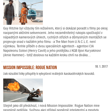
Guy Ritchie byl vždycky tím režisérem, který si dokázal poradit s filmy po okraj
nacpanými akčními sekvencemi. Jeho nezaměnitelný rukopis spočívající v
nápaditých kamerových úhlech, rychlých střizích a důmyslných montážích se
projevuje snad v každém jeho filmu - a The Man from U.N.C.L.E. není
výjimkou. Tenhle příběh o dvou speciálních agentech - agentovi CIA
Napoleonu Solovi (Henry Cavill) a jeho protějšku z KGB Iljovi Kuryakinovi
(Arnie Hammer) - totiž doslova na každém kroku chrlí na diváka...
Mission Impossible: Rogue Nation
18. 1. 2017
Jak vizuální triky přispěly k vylepšení reálných kaskadérských kousků.
Stejně jako díl předchozí, i nová Mission Impossible: Rogue Nation mne
nesmírně potěšila. Svižnou akci střídají poměrně inteligentní a mnohdy