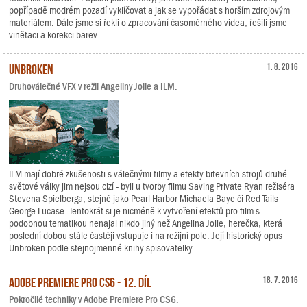
popřípadě modrém pozadí vyklíčovat a jak se vypořádat s horším zdrojovým
materiálem. Dále jsme si řekli o zpracování časoměrného videa, řešili jsme
vinětaci a korekci barev....
Unbroken
1. 8. 2016
Druhoválečné VFX v režii Angeliny Jolie a ILM.
ILM mají dobré zkušenosti s válečnými filmy a efekty bitevních strojů druhé
světové války jim nejsou cizí - byli u tvorby filmu Saving Private Ryan režiséra
Stevena Spielberga, stejně jako Pearl Harbor Michaela Baye či Red Tails
George Lucase. Tentokrát si je nicméně k vytvoření efektů pro film s
podobnou tematikou nenajal nikdo jiný než Angelina Jolie, herečka, která
poslední dobou stále častěji vstupuje i na režijní pole. Její historický opus
Unbroken podle stejnojmenné knihy spisovatelky...
Adobe Premiere Pro CS6 - 12. díl
18. 7. 2016
Pokročilé techniky v Adobe Premiere Pro CS6.