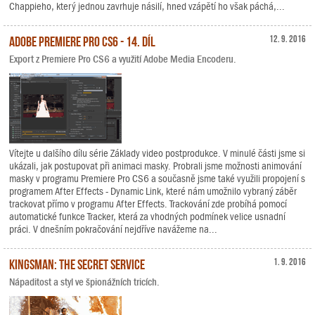
Chappieho, který jednou zavrhuje násilí, hned vzápětí ho však páchá,...
Adobe Premiere Pro CS6 - 14. díl
12. 9. 2016
Export z Premiere Pro CS6 a využití Adobe Media Encoderu.
Vítejte u dalšího dílu série Základy video postprodukce. V minulé části jsme si
ukázali, jak postupovat při animaci masky. Probrali jsme možnosti animování
masky v programu Premiere Pro CS6 a současně jsme také využili propojení s
programem After Effects - Dynamic Link, které nám umožnilo vybraný záběr
trackovat přímo v programu After Effects. Trackování zde probíhá pomocí
automatické funkce Tracker, která za vhodných podmínek velice usnadní
práci. V dnešním pokračování nejdříve navážeme na...
Kingsman: The Secret Service
1. 9. 2016
Nápaditost a styl ve špionážních tricích.