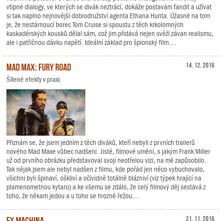
vtipné dialogy, ve kterých se divák neztrácí, dokáže postavám fandit a užívat
si tak naplno nejnovější dobrodružství agenta Ethana Hunta. Úžasné na tom
je, že nestárnoucí borec Tom Cruise si spoustu z těch krkolomných
kaskadérských kousků dělal sám, což jim přidává nejen svěží závan realismu,
ale i patřičnou dávku napětí. Ideální základ pro špionský film....
Mad Max: Fury Road
14. 12. 2016
Šílené efekty v praxi.
Přiznám se, že jsem jedním z těch diváků, kteří nebyli z prvních trailerů
nového Mad Maxe vůbec nadšeni. Jistě, filmové umění, s jakým Frank Miller
už od prvního obrázku představoval svoji neotřelou vizi, na mě zapůsobilo.
Tak nějak jsem ale nebyl nadšen z filmu, kde pořád jen něco vybuchovalo,
všichni byli špinaví, oškliví a očividně totálně blázniví (viz týpek hrající na
plamenometnou kytaru) a ke všemu se zdálo, že celý filmový děj sestává z
toho, že někam jedou a u toho se hrozně řežou....
Ex Machina
21. 11. 2016