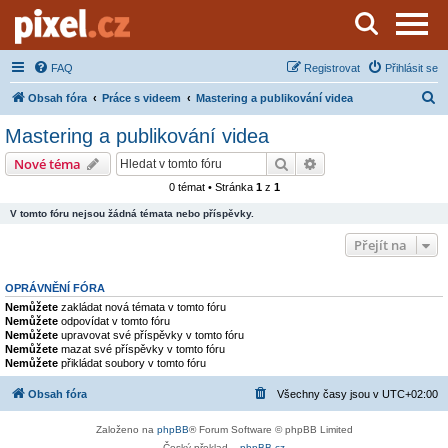
Server o natáčení a zpracování videa
FAQ
Registrovat
Přihlásit se
H
Obsah fóra
Práce s videem
Mastering a publikování videa
l
Mastering a publikování videa
e
Hledat
Pokročilé hledání
Nové téma
d
0 témat • Stránka
1
z
1
a
V tomto fóru nejsou žádná témata nebo příspěvky.
t
Přejít na
OPRÁVNĚNÍ FÓRA
Nemůžete
zakládat nová témata v tomto fóru
Nemůžete
odpovídat v tomto fóru
Nemůžete
upravovat své příspěvky v tomto fóru
Nemůžete
mazat své příspěvky v tomto fóru
Nemůžete
přikládat soubory v tomto fóru
Obsah fóra
Všechny časy jsou v
UTC+02:00
Založeno na
phpBB
® Forum Software © phpBB Limited
Český překlad –
phpBB.cz