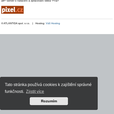
alt="Server o natáčení a zpracování videa"></a>
© ATLANTIDA spol. s r.o. | Hosting:
Váš Hosting
Tato stránka používá cookies k zajištění správné
funkčnosti.
Zjistit více
Rozumím