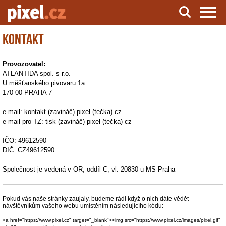
Kontakt
Server o natáčení a zpracování videa
Provozovatel:
ATLANTIDA spol. s r.o.
U měšťanského pivovaru 1a
170 00 PRAHA 7
e-mail: kontakt (zavináč) pixel (tečka) cz
e-mail pro TZ: tisk (zavináč) pixel (tečka) cz
IČO: 49612590
DIČ: CZ49612590
Společnost je vedená v OR, oddíl C, vl. 20830 u MS Praha
Pokud vás naše stránky zaujaly, budeme rádi když o nich dáte vědět
návštěvníkům vašeho webu umístěním následujícího kódu:
<a href="https://www.pixel.cz" target="_blank"><img src="https://www.pixel.cz/images/pixel.gif"