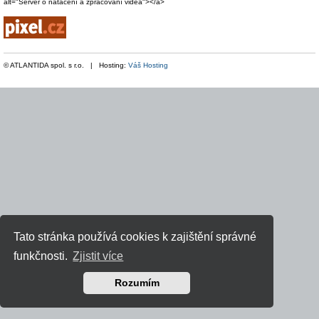
alt="Server o natáčení a zpracování videa"></a>
© ATLANTIDA spol. s r.o. | Hosting:
Váš Hosting
Tato stránka používá cookies k zajištění správné
funkčnosti.
Zjistit více
Rozumím