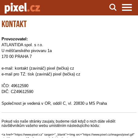
Kontakt
Server o natáčení a zpracování videa
Provozovatel:
ATLANTIDA spol. s r.o.
U měšťanského pivovaru 1a
170 00 PRAHA 7
e-mail: kontakt (zavináč) pixel (tečka) cz
e-mail pro TZ: tisk (zavináč) pixel (tečka) cz
IČO: 49612590
DIČ: CZ49612590
Společnost je vedená v OR, oddíl C, vl. 20830 u MS Praha
Pokud vás naše stránky zaujaly, budeme rádi když o nich dáte vědět
návštěvníkům vašeho webu umístěním následujícího kódu:
<a href="https://www.pixel.cz" target="_blank"><img src="https://www.pixel.cz/images/pixel.gif"