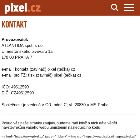
Kontakt
Server o natáčení a zpracování videa
Provozovatel:
ATLANTIDA spol. s r.o.
U měšťanského pivovaru 1a
170 00 PRAHA 7
e-mail: kontakt (zavináč) pixel (tečka) cz
e-mail pro TZ: tisk (zavináč) pixel (tečka) cz
IČO: 49612590
DIČ: CZ49612590
Společnost je vedená v OR, oddíl C, vl. 20830 u MS Praha
Pokud vás naše stránky zaujaly, budeme rádi když o nich dáte vědět
návštěvníkům vašeho webu umístěním následujícího kódu:
<a href="https://www.pixel.cz" target="_blank"><img src="https://www.pixel.cz/images/pixel.gif"