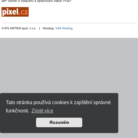
alt="Server o natáčení a zpracování videa"></a>
© ATLANTIDA spol. s r.o. | Hosting:
Váš Hosting
Tato stránka používá cookies k zajištění správné
funkčnosti.
Zjistit více
Rozumím