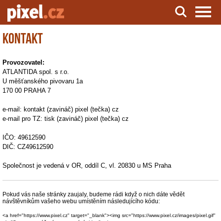
Kontakt
Server o natáčení a zpracování videa
Provozovatel:
ATLANTIDA spol. s r.o.
U měšťanského pivovaru 1a
170 00 PRAHA 7
e-mail: kontakt (zavináč) pixel (tečka) cz
e-mail pro TZ: tisk (zavináč) pixel (tečka) cz
IČO: 49612590
DIČ: CZ49612590
Společnost je vedená v OR, oddíl C, vl. 20830 u MS Praha
Pokud vás naše stránky zaujaly, budeme rádi když o nich dáte vědět
návštěvníkům vašeho webu umístěním následujícího kódu:
<a href="https://www.pixel.cz" target="_blank"><img src="https://www.pixel.cz/images/pixel.gif"