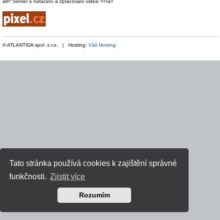
alt="Server o natáčení a zpracování videa"></a>
© ATLANTIDA spol. s r.o. | Hosting:
Váš Hosting
Tato stránka používá cookies k zajištění správné
funkčnosti.
Zjistit více
Rozumím