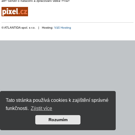
alt="Server o natáčení a zpracování videa"></a>
© ATLANTIDA spol. s r.o. | Hosting:
Váš Hosting
Tato stránka používá cookies k zajištění správné
funkčnosti.
Zjistit více
Rozumím