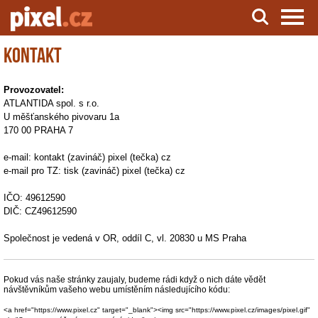
Kontakt
Server o natáčení a zpracování videa
Provozovatel:
ATLANTIDA spol. s r.o.
U měšťanského pivovaru 1a
170 00 PRAHA 7
e-mail: kontakt (zavináč) pixel (tečka) cz
e-mail pro TZ: tisk (zavináč) pixel (tečka) cz
IČO: 49612590
DIČ: CZ49612590
Společnost je vedená v OR, oddíl C, vl. 20830 u MS Praha
Pokud vás naše stránky zaujaly, budeme rádi když o nich dáte vědět
návštěvníkům vašeho webu umístěním následujícího kódu:
<a href="https://www.pixel.cz" target="_blank"><img src="https://www.pixel.cz/images/pixel.gif"