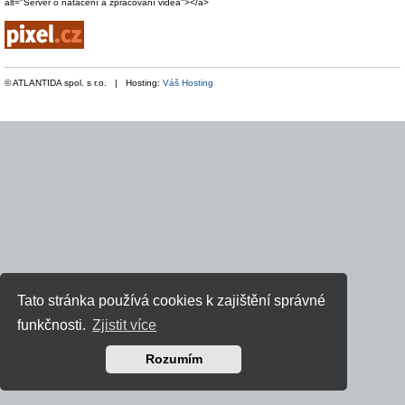
alt="Server o natáčení a zpracování videa"></a>
© ATLANTIDA spol. s r.o. | Hosting:
Váš Hosting
Tato stránka používá cookies k zajištění správné
funkčnosti.
Zjistit více
Rozumím