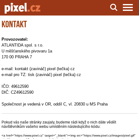
Kontakt
Server o natáčení a zpracování videa
Provozovatel:
ATLANTIDA spol. s r.o.
U měšťanského pivovaru 1a
170 00 PRAHA 7
e-mail: kontakt (zavináč) pixel (tečka) cz
e-mail pro TZ: tisk (zavináč) pixel (tečka) cz
IČO: 49612590
DIČ: CZ49612590
Společnost je vedená v OR, oddíl C, vl. 20830 u MS Praha
Pokud vás naše stránky zaujaly, budeme rádi když o nich dáte vědět
návštěvníkům vašeho webu umístěním následujícího kódu:
<a href="https://www.pixel.cz" target="_blank"><img src="https://www.pixel.cz/images/pixel.gif"