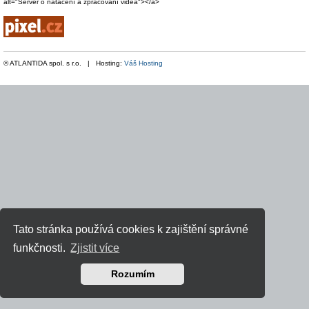
alt="Server o natáčení a zpracování videa"></a>
© ATLANTIDA spol. s r.o. | Hosting:
Váš Hosting
Tato stránka používá cookies k zajištění správné
funkčnosti.
Zjistit více
Rozumím