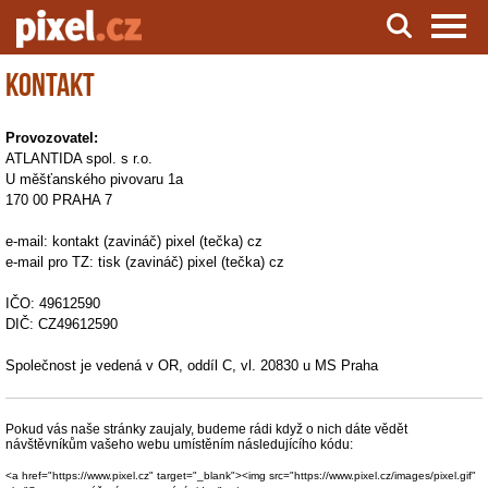
Kontakt
Server o natáčení a zpracování videa
Provozovatel:
ATLANTIDA spol. s r.o.
U měšťanského pivovaru 1a
170 00 PRAHA 7
e-mail: kontakt (zavináč) pixel (tečka) cz
e-mail pro TZ: tisk (zavináč) pixel (tečka) cz
IČO: 49612590
DIČ: CZ49612590
Společnost je vedená v OR, oddíl C, vl. 20830 u MS Praha
Pokud vás naše stránky zaujaly, budeme rádi když o nich dáte vědět
návštěvníkům vašeho webu umístěním následujícího kódu:
<a href="https://www.pixel.cz" target="_blank"><img src="https://www.pixel.cz/images/pixel.gif"